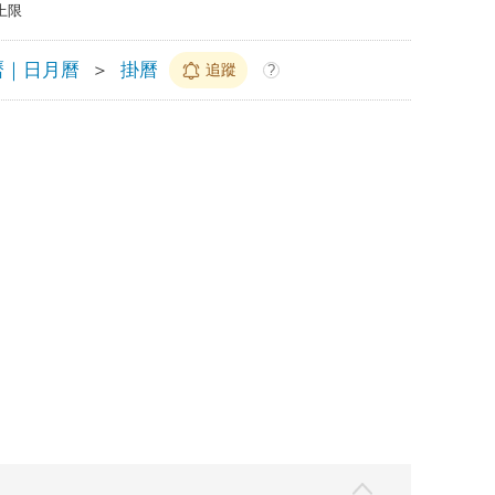
上限
曆｜日月曆
＞
掛曆
追蹤
?