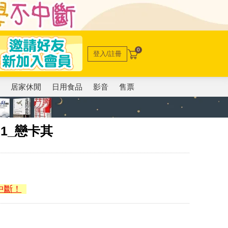
0
登入/註冊
電
居家休閒
日用食品
影音
售票
1_戀卡其
中斷！