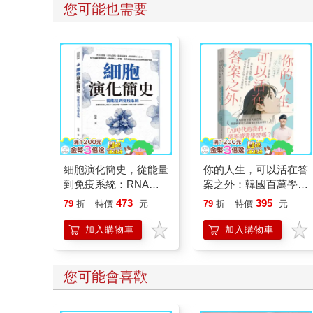
您可能也需要
細胞演化簡史，從能量
你的人生，可以活在答
到免疫系統：RNA拓
案之外：韓國百萬學子
荒、DNA登場、膜形
信賴的「讀書之神」寫
473
395
79
折
特價
元
79
折
特價
元
成邊界、粒線體加入分
給迷惘世代──如何用
工……從生命起源到癌
學習打造人生選擇權
加入購物車
加入購物車
症、免疫與人工智慧，
重看細胞如何組成我們
所知的生命
您可能會喜歡