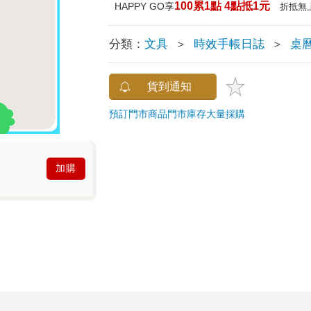
100累1點 4點抵1元
HAPPY GO享
折抵無
分類：
文具
＞
時效手帳日誌
＞
桌
貨到通知
預訂門市商品
門市庫存
大量採購
加購