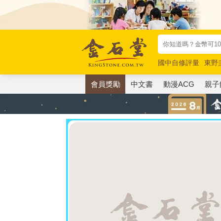
國中自修評量
東野
唯紅花綻放
奧德賽
會員獎勵
中文書
動漫ACG
親子