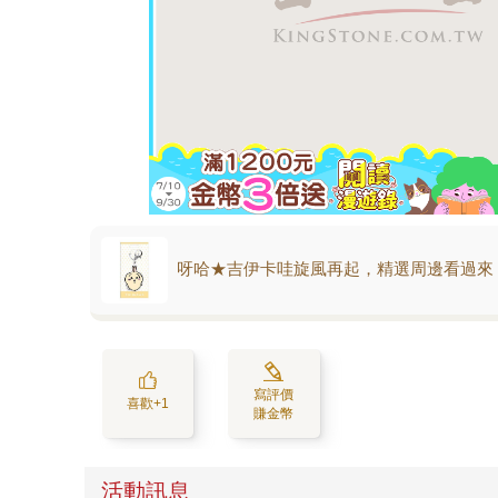
呀哈★吉伊卡哇旋風再起，精選周邊看過來
寫評價
喜歡+1
賺金幣
活動訊息