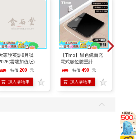
大家說英語8月號
【Timo】黑色鏡面充
Pokecol
2026(雲端加值版)
電式數位體重計
Illustra
Pokemo
209
490
特價
元
特價
元
9
折
特
220
690
(Pokemon Pi
Press)
加入購物車
加入購物車
加