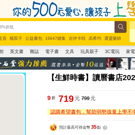
圭吾
楊双子
公益書包
16647續集
吉伊卡哇
高希均
通靈藥師
路邊攤新作
馬斯克
玩具總動員5
超慢跑
館
英文書
雜誌
電子書
文具
玩具親子
3C電玩
家
【生鮮時書】讀曆書店202
719
9
折
元
799
元
認購希望書包，幫助弱勢孩童上學不
35
預計最高可得金幣
點
?