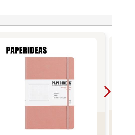
三
鷗
族
三麗
邊
你
20
過
帳/
一
日曆
看