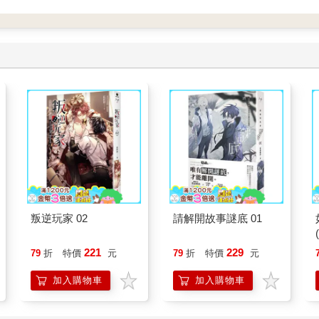
叛逆玩家 02
請解開故事謎底 01
221
229
79
折
特價
元
79
折
特價
元
加入購物車
加入購物車