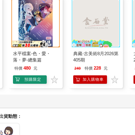
水平檔案-色・愛・
典藏-古美術8月2026第
落・夢-總集篇
405期
480
228
特價
元
特價
元
240
預購限定
加入購物車
握出貨動態：