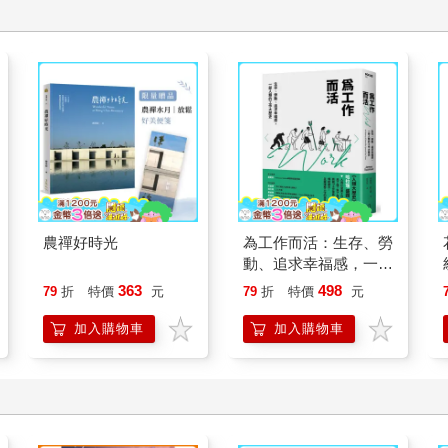
農禪好時光
為工作而活：生存、勞
動、追求幸福感，一部
人類的工作大歷史
363
498
79
折
特價
元
79
折
特價
元
【2026年還是要努力
工作修訂版】
加入購物車
加入購物車