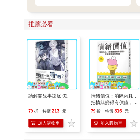
推薦必看
請解開故事謎底 02
情緒價值：消除內耗，
把情緒變得有價值，跟
誰都能自在相處
213
316
79
折
特價
元
79
折
特價
元
加入購物車
加入購物車