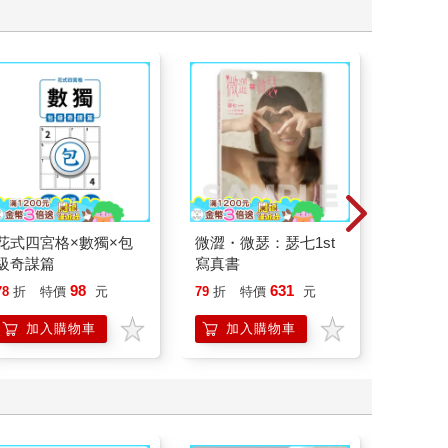
花式四宮格×數獨×包
微澀・微瑟：瑟七1st
萬能金
級奇謀篇
寫真書
世界上
心智煉
98
631
78
折
特價
元
79
折
特價
元
79
折
加入購物車
加入購物車
加