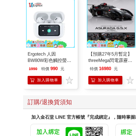
Ergotech 人因
【預購27年5月暫定】
BW80W彩色觸控螢幕
threeMega閃電霹靂車
ANC降噪藍牙耳機
VA Hi-SPEC UNITED
990
16980
特價
元
特價
元
1990
阿斯拉 G.S.X RS
SIREN 黑色限定
加入購物車
加入購物車
訂購/退換貨須知
加入金石堂 LINE 官方帳號『完成綁定』，隨時掌