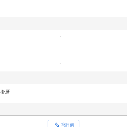
掛曆
寫評價