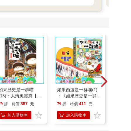
如果歷史是一群喵
如果西遊是一群喵(1)
請解開故
(15)：大清風雲篇【萌
：《如果歷史是一群
貓漫畫學歷史】
喵》作者最新力作，附
387
411
79
折
特價
元
79
折
特價
元
79
折
【首卷特典】拉頁
加入購物車
加入購物車
加