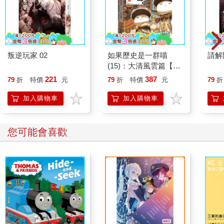
叛逆玩家 02
如果歷史是一群喵
請解
(15)：大清風雲篇【萌
貓漫畫學歷史】
221
387
79
折
特價
元
79
折
特價
元
79
折
加入購物車
加入購物車
您可能會喜歡