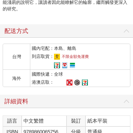
能淺易的說明它，讓讀者因此能瞭解它的輪廓，繼而觸發更深入
的研究。
配送方式
國內宅配：本島、離島
到店取貨：
台灣
不限金額免運費
國際快遞：全球
海外
港澳店取：
詳細資料
語言
中文繁體
裝訂
紙本平裝
ISBN
9789860065756
分級
普通級