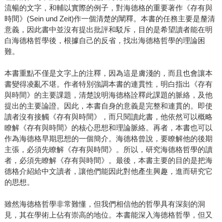
流暢的文字，和輔以實際的例子，對海德格的重要著作《存有與
時間》(Sein und Zeit)作一個清楚的闡釋。本書的任務主要是釐清
意義，因此書中並沒有提出批評和駁斥，目的是希望讀者能在明
白海德格哲學後，根據自己的反省，找出海德格哲學的理論困
難。
本書重點不僅是文字上的注釋，因為這是膚淺的，而且也會讓本
書變得凌亂不堪。作者特別強調本書的連貫性，明白指出《存有
與時間》的主要課題，清楚說明海德格詮釋此課題的脈絡，及他
提出的主要論證。因此，本書自身的意義是完整和連貫的。即使
讀者沒有接觸《存有與時間》，而只閱讀此書，他依然可以概略
瞭解《存有與時間》的核心思想和理論脈絡。再者，本書也可以
作為海德格早期思想的一個簡介。海德格曾說，要瞭解他的後期
主張，必須先瞭解《存有與時間》。所以，研究海德格哲學的讀
者，必須先瞭解《存有與時間》。最後，本書主要的目的是把海
德格介紹給中文讀者，讓他們能因此對他產生興趣，進而研究它
的思想。
雖然海德格哲學非常難懂，但我們相信他的哲學具有深刻的洞
見，其在學術上佔有崇高的地位。本書能深入海德格哲學，但又