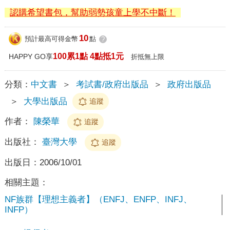
認購希望書包，幫助弱勢孩童上學不中斷！
10
預計最高可得金幣
點
?
100累1點 4點抵1元
HAPPY GO享
折抵無上限
分類：
中文書
＞
考試書/政府出版品
＞
政府出版品
＞
大學出版品
追蹤
作者：
陳榮華
追蹤
出版社：
臺灣大學
追蹤
出版日：
2006/10/01
相關主題：
NF族群【理想主義者】（ENFJ、ENFP、INFJ、
INFP）