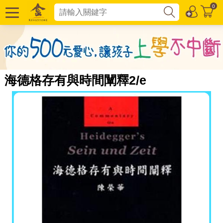
0
海德格存有與時間闡釋2/e