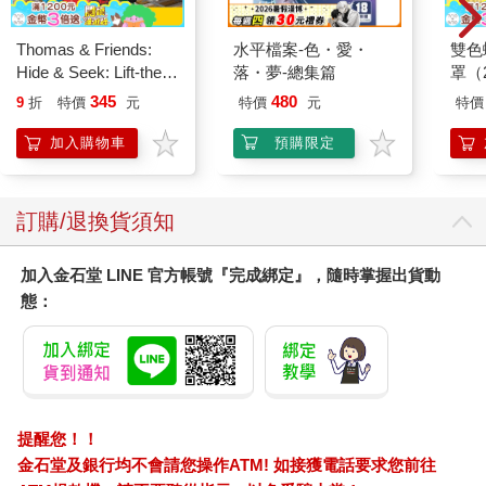
Thomas & Friends:
水平檔案-色・愛・
雙色
Hide & Seek: Lift-the-
落・夢-總集篇
罩（
flap book
345
480
9
折
特價
元
特價
元
特價
加入購物車
預購限定
訂購/退換貨須知
加入金石堂 LINE 官方帳號『完成綁定』，隨時掌握出貨動
態：
提醒您！！
金石堂及銀行均不會請您操作ATM! 如接獲電話要求您前往