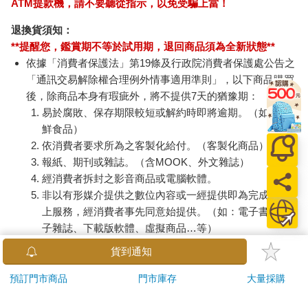
ATM提款機，請不要聽從指示，以免受騙上當！
退換貨須知：
**提醒您，鑑賞期不等於試用期，退回商品須為全新狀態**
依據「消費者保護法」第19條及行政院消費者保護處公告之
「通訊交易解除權合理例外情事適用準則」，以下商品購買
後，除商品本身有瑕疵外，將不提供7天的猶豫期：
易於腐敗、保存期限較短或解約時即將逾期。（如：生
鮮食品）
依消費者要求所為之客製化給付。（客製化商品）
報紙、期刊或雜誌。（含MOOK、外文雜誌）
經消費者拆封之影音商品或電腦軟體。
非以有形媒介提供之數位內容或一經提供即為完成之線
上服務，經消費者事先同意始提供。（如：電子書、電
子雜誌、下載版軟體、虛擬商品…等）
已拆封之個人衛生用品。（如：內衣褲、刮鬍刀、除毛
貨到通知
刀…等）
若非上列種類商品，均享有到貨7天的猶豫期（含例假
預訂門市商品
門市庫存
大量採購
日）。