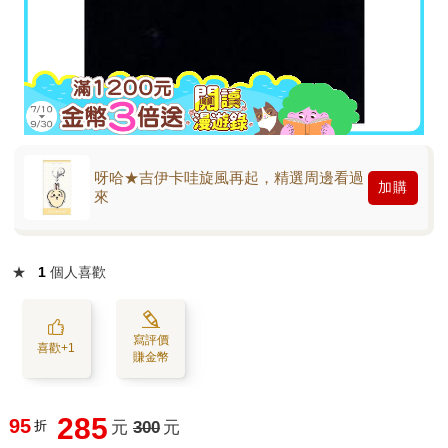
呀哈★吉伊卡哇旋風再起，精選周邊看過
加購
來
★
1
個人喜歡
寫評價
喜歡+1
賺金幣
285
95
折
元
300
元