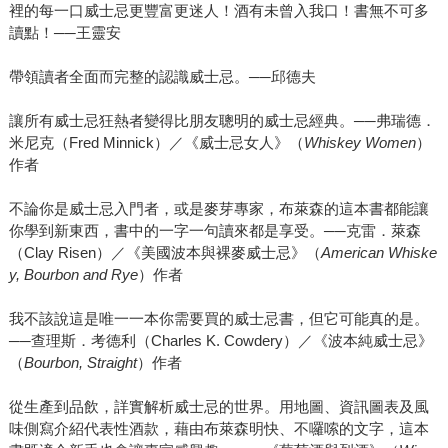
裡的每一口威士忌更豐富更迷人！酒有未曾入我口！書無不可多
讀點！──王靈安
帶領讀者全面而完整的認識威士忌。──邱德夫
讓所有威士忌狂熱者變得比朋友聰明的威士忌經典。──弗瑞德．
米尼克（Fred Minnick）／《威士忌女人》（
Whiskey Women
）
作者
不論你是威士忌入門者，或是麥芽專家，布萊森的這本書都能讓
你學到新東西，書中的一字一句讀來都是享受。──克雷．萊森
（Clay Risen）／《美國波本與裸麥威士忌》（
American Whiske
y, Bourbon and Rye
）作者
我不該說這是唯一一本你需要買的威士忌書，但它可能真的是。
──查理斯．考德利（Charles K. Cowdery）／《波本純威士忌》
（
Bourbon, Straight
）作者
從生產到品飲，詳實解析威士忌的世界。用地圖、資訊圖表及風
味側寫介紹代表性酒款，藉由布萊森明快、不囉嗦的文字，這本