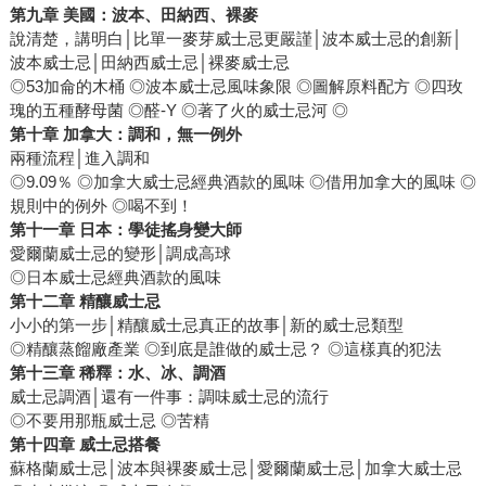
第九章 美國：波本、田納西、裸麥
說清楚，講明白│比單一麥芽威士忌更嚴謹│波本威士忌的創新│
波本威士忌│田納西威士忌│裸麥威士忌
◎53加侖的木桶 ◎波本威士忌風味象限 ◎圖解原料配方 ◎四玫
瑰的五種酵母菌 ◎醛-Y ◎著了火的威士忌河 ◎
第十章 加拿大：調和，無一例外
兩種流程│進入調和
◎9.09％ ◎加拿大威士忌經典酒款的風味 ◎借用加拿大的風味 ◎
規則中的例外 ◎喝不到！
第十一章 日本：學徒搖身變大師
愛爾蘭威士忌的變形│調成高球
◎日本威士忌經典酒款的風味
第十二章 精釀威士忌
小小的第一步│精釀威士忌真正的故事│新的威士忌類型
◎精釀蒸餾廠產業 ◎到底是誰做的威士忌？ ◎這樣真的犯法
第十三章 稀釋：水、冰、調酒
威士忌調酒│還有一件事：調味威士忌的流行
◎不要用那瓶威士忌 ◎苦精
第十四章 威士忌搭餐
蘇格蘭威士忌│波本與裸麥威士忌│愛爾蘭威士忌│加拿大威士忌