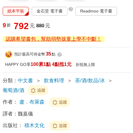
?
紙本平裝
金石堂 電子書
Readmoo 電子書
792
9
折
元
880
元
認購希望書包，幫助弱勢孩童上學不中斷！
35
預計最高可得金幣
點
?
100累1點 4點抵1元
HAPPY GO享
折抵無上限
分類：
中文書
＞
飲食料理
＞
茶/酒/飲品/冰
＞
葡萄酒/酒
追蹤
作者：
盧．布萊森
追蹤
譯者：
魏嘉儀
出版社：
積木文化
追蹤