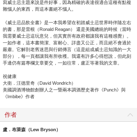
寫威士忌主題來說是件好事，因為精確的表達很適合這種有點複
雜惱人的東西，而這本書絕不惱人。
《威士忌品飲全書》是一本我希望在初踏威士忌世界時伴隨左右
的書，那是雷根（Ronald Reagan） 還是美國總統的時候（當時
我需要威士忌這玩意兒，但其實所有政府都讓我有這種感覺）。
一如作者，這本書簡潔、富耐心、詳盡又公正，而且絕不會過於
嚴肅。它解剖老舊迷思與行銷傳言（這是組成威士忌知識的一大
部分），每一頁都讓我有所收穫。我還有許多心得想說，但此刻
手邊仍有篇專欄文章要交，一如往常，盧正等著我的文章。
祝健康
大衛．汪德里奇（David Wondrich）
美國調酒博物館創辦人之一暨兩本調酒歷史著作《Punch》與
《Imbibe》作者
作者
盧．布萊森（Lew Bryson）