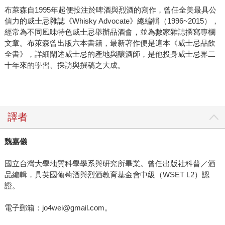
布萊森自1995年起便投注於啤酒與烈酒的寫作，曾任全美最具公
信力的威士忌雜誌《Whisky Advocate》總編輯（1996~2015），
經常為不同風味特色威士忌舉辦品酒會，並為數家雜誌撰寫專欄
文章。布萊森曾出版六本書籍，最新著作便是這本《威士忌品飲
全書》，詳細闡述威士忌的產地與釀酒師，是他投身威士忌界二
十年來的學習、採訪與撰稿之大成。
譯者
魏嘉儀
國立台灣大學地質科學學系與研究所畢業。曾任出版社科普／酒
品編輯，具英國葡萄酒與烈酒教育基金會中級（WSET L2）認
證。
電子郵箱：jo4wei@gmail.com。