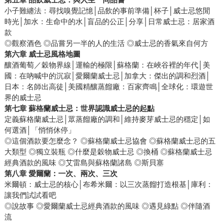
小子難纏法：尋找嗅覺記憶│品飲的事前準備│杯子│威士忌悠閒
時光│加水：生命中的水│盲品的公正│分享│日常威士忌：居家酒
款
◎觀察酒色 ◎品嘗另一半的人的生活 ◎威士忌的香氣來自何方
第六章 威士忌風格地圖
釀酒葡萄／穀物界線│運輸的極限│蘇格蘭：在峽谷裡的年代│美
國：在吶喊中的沉寂│愛爾蘭威士忌│加拿大：傑出的調和烈酒│
日本：名師出高徒│美國精釀蒸餾廠：百家齊鳴│全球化：環遊世
界的威士忌
第七章 蘇格蘭威士忌：世界認識威士忌的起點
定義蘇格蘭威士忌│眾蒸餾廠的調和│維持麥芽威士忌的穩定│如
何選酒│「悄悄休停」
◎這個酒款要怎麼念？ ◎蘇格蘭威士忌協會 ◎蘇格蘭威士忌的五
大類型 ◎獨立裝瓶 ◎什麼是穀物威士忌 ◎換桶 ◎蘇格蘭威士忌
經典酒款的風味 ◎艾雷島與蘇格蘭諸島 ◎斯貝塞
第八章 愛爾蘭：一次、兩次、三次
米爾頓：威士忌的核心│布希米爾：以三次蒸餾打造根基│庫利：
讓我們試試看吧
◎說故事 ◎愛爾蘭威士忌經典酒款的風味 ◎遇見綠點 ◎伴隨酒
流