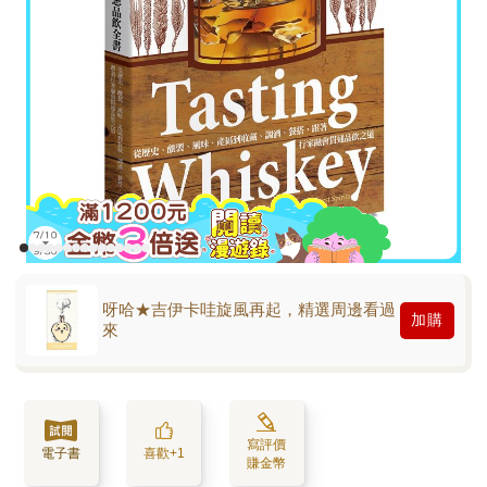
呀哈★吉伊卡哇旋風再起，精選周邊看過
加購
來
寫評價
電子書
喜歡+1
賺金幣