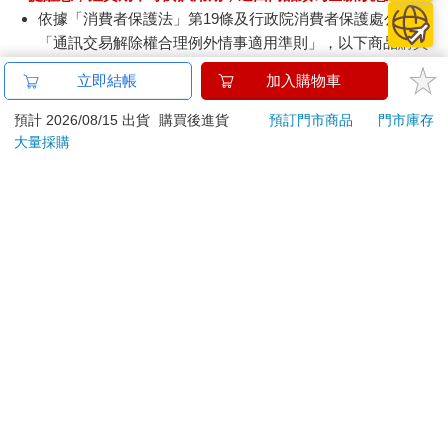
依據「消費者保護法」第19條及行政院消費者保護處公告之
「通訊交易解除權合理例外情事適用準則」，以下商品購買
後，除商品本身有瑕疵外，將不提供7天的猶豫期：
立即結帳
加入購物車
易於腐敗、保存期限較短或解約時即將逾期。（如：生
鮮食品）
預計 2026/08/15 出貨
購買後進貨
預訂門市商品
門市庫存
依消費者要求所為之客製化給付。（客製化商品）
大量採購
報紙、期刊或雜誌。（含MOOK、外文雜誌）
經消費者拆封之影音商品或電腦軟體。
非以有形媒介提供之數位內容或一經提供即為完成之線
上服務，經消費者事先同意始提供。（如：電子書、電
子雜誌、下載版軟體、虛擬商品…等）
已拆封之個人衛生用品。（如：內衣褲、刮鬍刀、除毛
刀…等）
若非上列種類商品，均享有到貨7天的猶豫期（含例假
日）。
辦理退換貨時，商品（組合商品恕無法接受單獨退貨）必須
是您收到商品時的原始狀態（包含商品本體、配件、贈品、
保證書、所有附隨資料文件及原廠內外包裝…等），請勿直