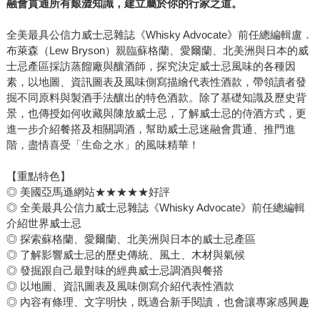
融會貫通所有艱澀知識，建立屬於你的行家之道。
全美最具公信力威士忌雜誌《Whisky Advocate》前任總編輯盧．
布萊森（Lew Bryson）親臨蘇格蘭、愛爾蘭、北美洲與日本的威
士忌產區採訪蒸餾廠與釀酒師，探究決定威士忌風味的各種因
素，以地圖、資訊圖表及風味側寫描繪代表性酒款，帶領讀者發
掘不同原料與製酒手法釀出的特色酒款。除了基礎知識及歷史背
景，也傳授如何收藏與陳放威士忌，了解威士忌的侍酒方式，更
進一步介紹餐搭及相關調酒，幫助威士忌迷融會貫通、推門進
階，盡情喜受「生命之水」的風味精華！
【重點特色】
◎ 美國亞馬遜網站★★★★★好評
◎ 全美最具公信力威士忌雜誌《Whisky Advocate》前任總編輯
介紹世界威士忌
◎ 探索蘇格蘭、愛爾蘭、北美洲與日本的威士忌產區
◎ 了解影響威士忌的歷史傳統、風土、木材與氣候
◎ 發掘跟自己最對味的經典威士忌調酒與餐搭
◎ 以地圖、資訊圖表及風味側寫介紹代表性酒款
◎ 內容有條理、文字明快，既適合新手閱讀，也會讓專家感興趣