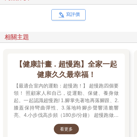
寫評價
相關主題
【健康計畫 . 超慢跑】全家一起
健康久久最幸福！
【最適合室內的運動：超慢跑！】 超慢跑四個要
領！ 照顧家人和自己，從運動、保健、養身做
起。一起認識超慢跑! 1.腳掌先著地再落腳跟、2.
膝蓋保持彎曲彈性、3.落地時腳步聲響清脆響
亮、4.小步伐高步頻（180步/分鐘） 超慢跑做對
了「不痠、不痛、不硬、不喘」！
看更多