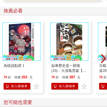
推薦必看
為怪談點燈 1
如果歷史是一群喵
廿載
(15)：大清風雲篇【萌
道2
貓漫畫學歷史】
253
387
79
折
特價
元
79
折
特價
元
79
折
加入購物車
加入購物車
您可能也需要