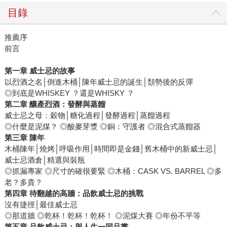
目錄
推薦序
前言
第一章 威士忌的故事
以烈酒之名│倒進木桶│陳年威士忌的誕生│頹勢後的反彈
◎到底是WHISKEY ？還是WHISKY ？
第二章 釀產烈酒：發酵與蒸餾
威士忌之母：穀物│糖化過程│發酵過程│蒸餾過程
◎什麼是泥煤？ ◎酸麥芽漿 ◎銅：守護者 ◎混合式蒸餾器
第三章 陳年
木桶陳年│燒烤│呼吸作用│時間即是金錢│舊木桶中的新威士忌│
威士忌酒倉│精選與裝瓶
◎抓漏專家 ◎尺寸的確很要緊 ◎木桶：CASK VS. BARREL ◎多
老？多貴？
第四章 待翻越的高牆：品飲威士忌的挑戰
沒有捷徑│最佳威士忌
◎那道牆 ◎乾杯！乾杯！乾杯！ ◎泥煤大賽 ◎年份不平等
第五章 品飲威士忌：與人生一同品嘗