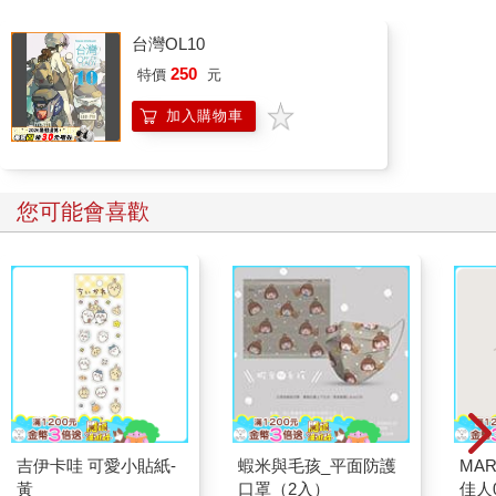
台灣OL10
250
特價
元
加入購物車
您可能會喜歡
吉伊卡哇 可愛小貼紙-
蝦米與毛孩_平面防護
MAR
黃
口罩（2入）
佳人0