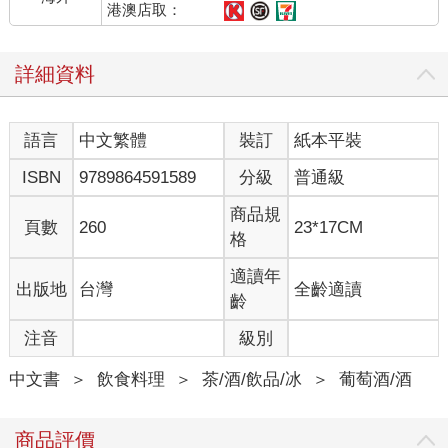
港澳店取：
詳細資料
語言
中文繁體
裝訂
紙本平裝
ISBN
9789864591589
分級
普通級
商品規
頁數
260
23*17CM
格
適讀年
出版地
台灣
全齡適讀
齡
注音
級別
中文書
＞
飲食料理
＞
茶/酒/飲品/冰
＞
葡萄酒/酒
商品評價