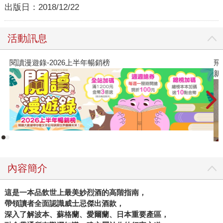
出版日：
2018/12/22
活動訊息
閱讀漫遊錄-2026上半年暢銷榜
飛
新
內容簡介
這是一本品飲世上最美妙烈酒的高階指南，
帶領讀者全面認識威士忌傑出酒款，
深入了解波本、蘇格蘭、愛爾蘭、日本重要產區，