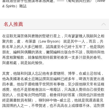
書既適合新手也會讓專家感興趣。——《葡萄酒與烈酒》（
Wine
& Spir
its）雜誌
名人推薦
在這顆充滿苦痛與磨難的堅硬行星上，只有寥寥幾人我願與之相
聚共飲，盧． 布萊森（Lew Bryson） 就是其中一人，而且，共
飲名單上的人大多已離世。認識盧至今已經十五年了，他是我的
朋友、編輯與偶爾的酒友，撇開編輯出版合作不談，我期待與他
再度相聚暢飲，就像貓熊期待親嘗初春第一支多汁甜美的春筍。
與盧相處，就是如此愉快。
其實，他隨和到讓人忘記他有多麼聰明、博學，在威士忌領域，
他為美國著名威士忌雜誌撰寫並編輯已經多年，啤酒方面更出過
四本書。他似乎通曉幾乎世間所有事物，至少跟他聊天常有這種
感覺。他也不是那種會說出一堆廢話，只為讓人覺得自己很受歡
迎的人，但是每次問他問題，都會得到好答案（我猜也許跟他曾
經是圖書館員有關）。聊到杯中物─威士忌，他就是我遇過最見
識淵博的人之一，不帶贅述，也不高高在上或喋喋不休。這對撰