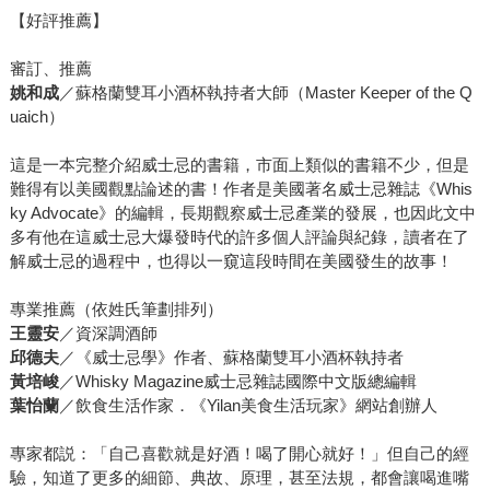
【好評推薦】
審訂、推薦
姚和成
／蘇格蘭雙耳小酒杯執持者大師（Master Keeper of the Q
uaich）
這是一本完整介紹威士忌的書籍，市面上類似的書籍不少，但是
難得有以美國觀點論述的書！作者是美國著名威士忌雜誌《Whis
ky Advocate》的編輯，長期觀察威士忌產業的發展，也因此文中
多有他在這威士忌大爆發時代的許多個人評論與紀錄，讀者在了
解威士忌的過程中，也得以一窺這段時間在美國發生的故事！
專業推薦（依姓氏筆劃排列）
王靈安
／資深調酒師
邱德夫
／《威士忌學》作者、蘇格蘭雙耳小酒杯執持者
黃培峻
／Whisky Magazine威士忌雜誌國際中文版總編輯
葉怡蘭
／飲食生活作家．《Yilan美食生活玩家》網站創辦人
專家都説：「自己喜歡就是好酒！喝了開心就好！」但自己的經
驗，知道了更多的細節、典故、原理，甚至法規，都會讓喝進嘴