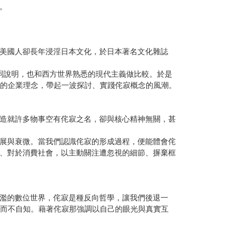
。
美國人卻長年浸淫日本文化，於日本著名文化雜誌
的言詞說明，也和西方世界熟悉的現代主義做比較。於是
」的企業理念，帶起一波探討、實踐侘寂概念的風潮。
造就許多物事空有侘寂之名，卻與核心精神無關，甚
展與衰微。當我們認識侘寂的形成過程，便能體會侘
、對於消費社會，以主動關注遭忽視的細節、摒棄框
濫的數位世界，侘寂是種反向哲學，讓我們後退一
乏而不自知。藉著侘寂那強調以自己的眼光與真實互