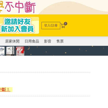
0
登入/註冊
電
居家休閒
日用食品
影音
售票
中斷！