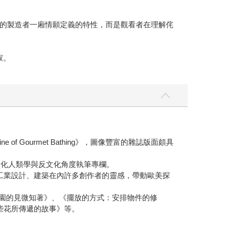
的製造者一廂情願定義的特性，而是觀看者在理解侘
寂。
f Gourmet Bathing》，圖像豐富的雜誌版面頗具
文化人類學與反文化角度執筆專欄。
面與工業設計、建築在內許多創作者的靈感，帶動歐美探
沙：日本枯山水庭園的見微知著》、《擺放的方式：安排物件的修
些花所傳遞的故事》等。