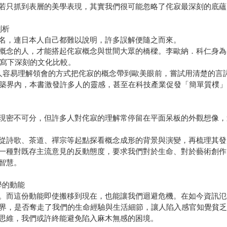
若只抓到表層的美學表現，其實我們很可能忽略了侘寂最深刻的底蘊
剖析
名，連日本人自己都難以說明，許多誤解便隨之而來。
概念的人，才能搭起侘寂概念與世間大眾的橋樑。李歐納．科仁身為
化寫下深刻的文化比較。
度以一般人容易理解領會的方式把侘寂的概念帶到歐美眼前，嘗試用清楚
建築界內，本書激發許多人的靈感，甚至在科技產業促發「簡單質樸
現密不可分，但許多人對侘寂的理解常停留在平面呆板的外觀想像，
從詩歌、茶道、禪宗等起點探看概念成形的背景與演變，再梳理其發
一種對既存主流意見的反動態度，要求我們對於生命、對於藝術創作
智慧。
學的動能
。而這份動能即使搬移到現在，也能讓我們迴避危機。在如今資訊氾
世界，是否奪走了我們的生命經驗與生活細節，讓人陷入感官知覺貧
思維，我們或許終能避免陷入麻木無感的困境。