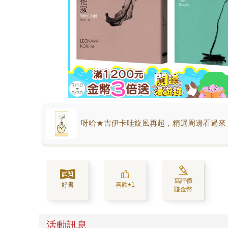
呀哈★吉伊卡哇旋風再起，精選周邊看過來
寫評價
好書
喜歡+1
賺金幣
活動訊息