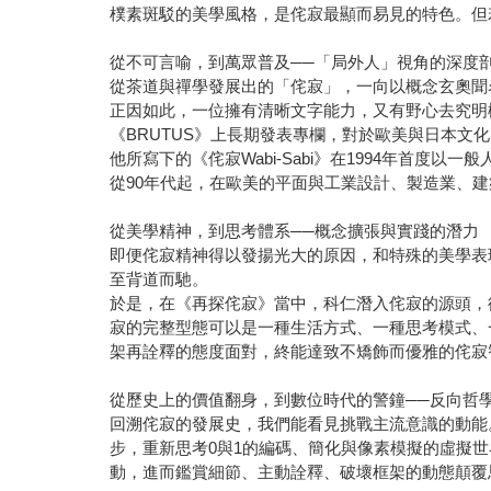
樸素斑駁的美學風格，是侘寂最顯而易見的特色。但
從不可言喻，到萬眾普及──「局外人」視角的深度
從茶道與禪學發展出的「侘寂」，一向以概念玄奧聞
正因如此，一位擁有清晰文字能力，又有野心去究明
《BRUTUS》上長期發表專欄，對於歐美與日本文
他所寫下的《侘寂Wabi-Sabi》在1994年首
從90年代起，在歐美的平面與工業設計、製造業、
從美學精神，到思考體系──概念擴張與實踐的潛力
即便侘寂精神得以發揚光大的原因，和特殊的美學表
至背道而馳。
於是，在《再探侘寂》當中，科仁潛入侘寂的源頭，
寂的完整型態可以是一種生活方式、一種思考模式、
架再詮釋的態度面對，終能達致不矯飾而優雅的侘寂
從歷史上的價值翻身，到數位時代的警鐘──反向哲
回溯侘寂的發展史，我們能看見挑戰主流意識的動能
步，重新思考0與1的編碼、簡化與像素模擬的虛擬
動，進而鑑賞細節、主動詮釋、破壞框架的動態顛覆