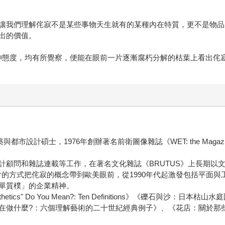
讓我們理解侘寂不是某些事物天生就有的某種內在特質，更不是物品
出的價值。
神態度，均有所覺察，便能在眼前一片逐漸腐朽分解的枯葉上看出侘
計碩士，1976年創辦著名前衛圖像雜誌《WET: the Magazine o
計顧問和雜誌連載等工作，在著名文化雜誌《BRUTUS》上長期以
解領會的方式把侘寂的概念帶到歐美眼前，從1990年代起激發包括平
單質樸」的企業精神。
tics" Do You Mean?: Ten Definitions》《礫石與
在做什麼?：六個理解藝術的二十世紀經典例子》、《花店：關於那