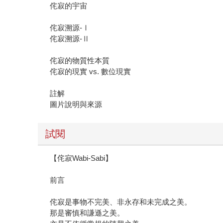
侘寂的宇宙
侘寂溯源-Ⅰ
侘寂溯源-Ⅱ
侘寂的物質性本質
侘寂的現實 vs. 數位現實
註解
圖片說明與來源
試閱
【侘寂Wabi-Sabi】
前言
侘寂是事物不完美、非永存和未完成之美。
那是審慎和謙遜之美。