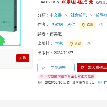
100累1點 4點抵1元
HAPPY GO享
折抵無
分類：
中文書
＞
社會哲思
＞
哲學/
作者：
李歐納．科仁
追蹤
?
譯者：
蔡美淑
出版社：
大家
追蹤
?
出版日：
2024/11/27
加購
立即結帳
加入購物車
※ 下方點圖前往本月金石堂強力推薦
預計 2026/08/10 出貨
參考庫存量：1
預訂