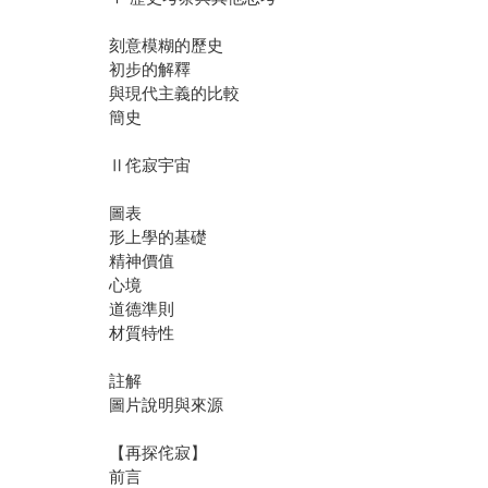
刻意模糊的歷史
初步的解釋
與現代主義的比較
簡史
Ⅱ侘寂宇宙
圖表
形上學的基礎
精神價值
心境
道德準則
材質特性
註解
圖片說明與來源
【再探侘寂】
前言