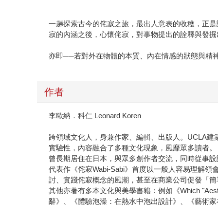
一趟探索古今的侘寂之旅，最出人意表的收穫，正是
寂的內涵之後，心懷侘寂，對事物提出的詮釋與發掘
亦即──若對外在物體的本質、內在情感的狀態與精
作者
李歐納．科仁 Leonard Koren
跨領域文化人，身兼作家、編輯、出版人。UCLA建築與都市設
實驗性，內容融合了多種文化現象，風靡眾多讀者。
曾長期居住在日本，與眾多創作者交流，同時從事設
代表作《侘寂Wabi-Sabi》首度以一般人容易理
討、實踐侘寂概念的風潮，甚至在商業公司促發「簡
其他亦著有多本文化與美學書籍：例如《Which "Aesthe
辭》、《體驗泡澡：在熱水中泡出設計》、《藝術家