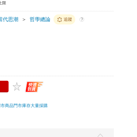
上限
當代思潮
＞
哲學總論
追蹤
?
門市商品
門市庫存
大量採購