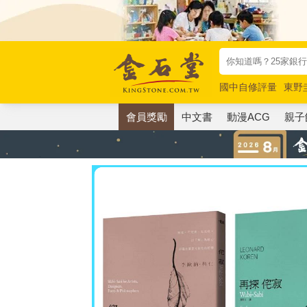
國中自修評量
東野
唯紅花綻放
奧德賽
會員獎勵
中文書
動漫ACG
親子