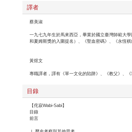
譯者
蔡美淑
一九七九年生於馬來西亞，畢業於國立臺灣師範大學
和夏姆斯獎的入圍提名）、《聖血密碼》、《永恆棋
黃煜文
專職譯者，譯有《單一文化的陷阱》、《教父》、《
目錄
【侘寂Wabi-Sabi】
目錄
前言
Ⅰ 歷史考察與其他思考