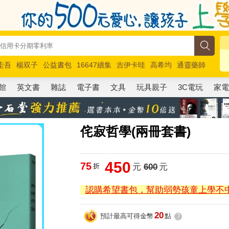
圭吾
楊双子
公益書包
16647續集
吉伊卡哇
高希均
通靈藥師
路邊攤新作
馬斯克
玩具總動員5
超慢跑
館
英文書
雜誌
電子書
文具
玩具親子
3C電玩
家
侘寂哲學(兩冊套書)
450
75
折
元
600
元
認購希望書包，幫助弱勢孩童上學不
20
預計最高可得金幣
點
?