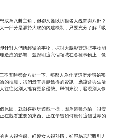
想成為八卦主角，但卻又難以抗拒名人醜聞與八卦？
大一部分是源於大腦的內建機制，只要充分了解「吸
即針對人們所經驗的事物，探討大腦影響這些事物能
理造成的影響。並證明這六個領域在各種事物上，像
人三不五時都會八卦一下。那麼人為什麼這麼愛講祕密
論的推測，我們最有興趣獲得的資訊，應該會與生活
人往往比別人擁有更多優勢。舉例來說，發現別人偷
個原因，就跟喜歡玩遊戲一樣，因為這種危險「很安
正在觀看重要的東西、正在學習如何應付這個世界的
的男人很性感、紅髮女人很熱情，卻容易忘記吸引力