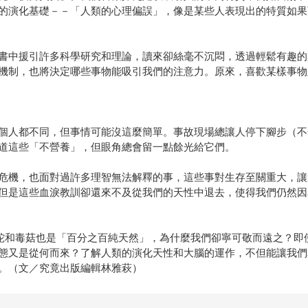
的演化基礎－－「人類的心理偏誤」，像是某些人表現出的特質如果
書中援引許多科學研究和理論，讀來卻絲毫不沉悶，透過輕鬆有趣的
機制，也將決定哪些事物能吸引我們的注意力。原來，喜歡某樣事物
個人都不同，但事情可能沒這麼簡單。事故現場總讓人停下腳步（不
道這些「不營養」，但眼角總會留一點餘光給它們。
危機，也面對過許多理智無法解釋的事，這些事對生存至關重大，讓
但是這些血淚教訓卻還來不及從我們的天性中退去，使得我們仍然因
蛇和毒菇也是「百分之百純天然」，為什麼我們卻寧可敬而遠之？即
態又是從何而來？了解人類的演化天性和大腦的運作，不但能讓我們
。（文／究竟出版編輯林雅萩）