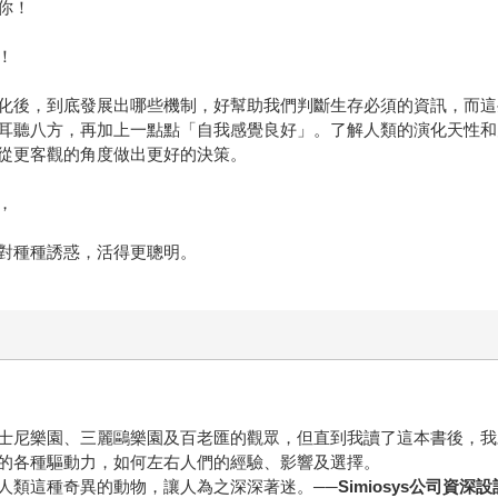
你！
！
化後，到底發展出哪些機制，好幫助我們判斷生存必須的資訊，而這
耳聽八方，再加上一點點「自我感覺良好」。了解人類的演化天性和
從更客觀的角度做出更好的決策。
，
對種種誘惑，活得更聰明。
士尼樂園、三麗鷗樂園及百老匯的觀眾，但直到我讀了這本書後，我
的各種驅動力，如何左右人們的經驗、影響及選擇。
人類這種奇異的動物，讓人為之深深著迷。
──Simiosys公司資