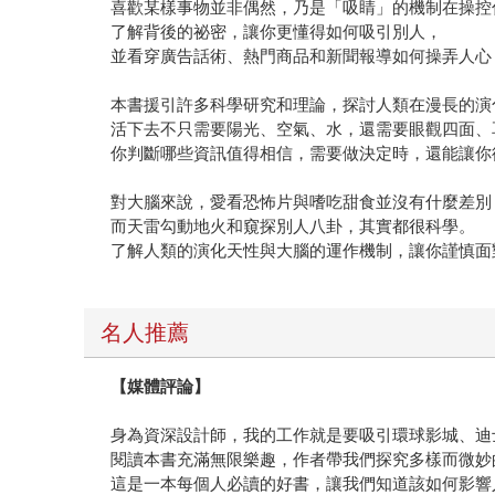
喜歡某樣事物並非偶然，乃是「吸睛」的機制在操控
了解背後的祕密，讓你更懂得如何吸引別人，
並看穿廣告話術、熱門商品和新聞報導如何操弄人心
本書援引許多科學研究和理論，探討人類在漫長的演
活下去不只需要陽光、空氣、水，還需要眼觀四面、
你判斷哪些資訊值得相信，需要做決定時，還能讓你
對大腦來說，愛看恐怖片與嗜吃甜食並沒有什麼差別
而天雷勾動地火和窺探別人八卦，其實都很科學。
了解人類的演化天性與大腦的運作機制，讓你謹慎面
名人推薦
【媒體評論】
身為資深設計師，我的工作就是要吸引環球影城、迪
閱讀本書充滿無限樂趣，作者帶我們探究多樣而微妙
這是一本每個人必讀的好書，讓我們知道該如何影響