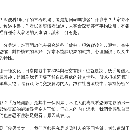
？即使看到可怕的車禍現場，還是想回頭瞧瞧發生什麼事？大家都不
。透過本書，作者試圖讓讀者知道，人類會深受某些事物吸引，有很
裡各種令人著迷的人事物，讀來十分有趣。
十分著迷，進而開啟他去探究這些「偏好」現象背後的共通性。書中
恐懼、對於模式的喜好、探索不協調現象的動力、心理偏誤；以及生
的特性。
哪一種文化，日常閒聊中有80%與社交有關；也就是說，幾乎每個
感興趣，是因為我們需要了解自己身處的社交世界。所以根據這個理
領導人物，還有跟我們交換資源的人。故在社會環境中，掌握祕密的
影？「危險偏誤」是其中一個因素，不過人們喜歡看恐怖電影的另一
恐怖電影的經驗儘管令人害怕，但在人的內心深處，我們會感覺自己
們也會忍不住駐足觀看，原因就在此。
見「俊男美女」。我們喜歡探究足以吸引人的不同特質，例如留鬍子