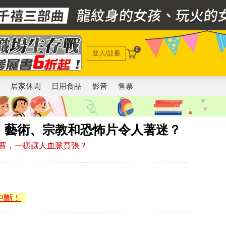
0
登入/註冊
電
居家休閒
日用食品
影音
售票
、藝術、宗教和恐怖片令人著迷？
賽，一樣讓人血脈賁張？
中斷！