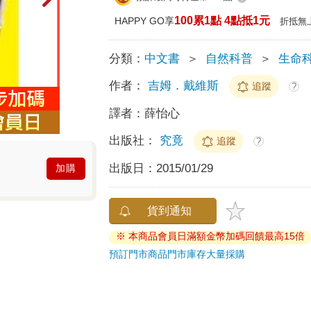
100累1點 4點抵1元
HAPPY GO享
折抵無
分類：
中文書
＞
自然科普
＞
生命
作者：
吉姆．戴維斯
追蹤
?
譯者：
薛怡心
出版社：
究竟
追蹤
?
出版日：
2015/01/29
加購
貨到通知
※ 本商品會員日滿額金幣加碼回饋最高15倍
預訂門市商品
門市庫存
大量採購