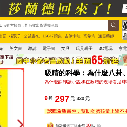
圭吾
楊双子
公益書包
16647續集
吉伊卡哇
高希均
通靈藥師
路邊攤新作
馬斯克
玩具總動員5
超慢跑
館
英文書
雜誌
電子書
文具
玩具親子
3C電玩
家
吸睛的科學：為什麼八卦
為什麼靜靜讀小說和在激烈的現場看足球
297
9
折
元
330
元
認購希望書包，幫助弱勢孩童上學不
10
預計最高可得金幣
點
?