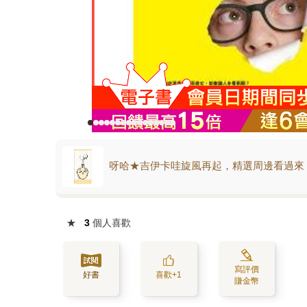
呀哈★吉伊卡哇旋風再起，精選周邊看過來
★
3
個人喜歡
寫評價
好書
喜歡+1
賺金幣