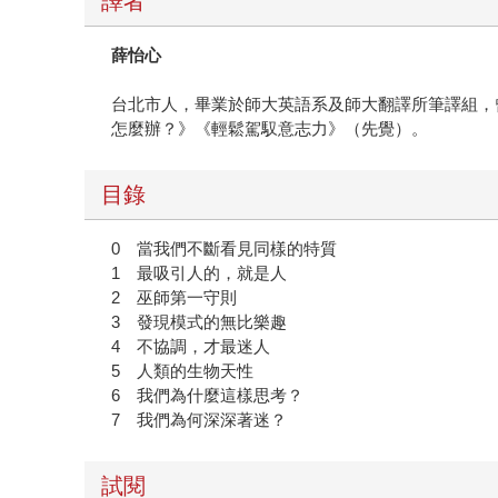
譯者
薛怡心
台北市人，畢業於師大英語系及師大翻譯所筆譯組，
怎麼辦？》《輕鬆駕馭意志力》（先覺）。
目錄
0 當我們不斷看見同樣的特質
1 最吸引人的，就是人
2 巫師第一守則
3 發現模式的無比樂趣
4 不協調，才最迷人
5 人類的生物天性
6 我們為什麼這樣思考？
7 我們為何深深著迷？
試閱