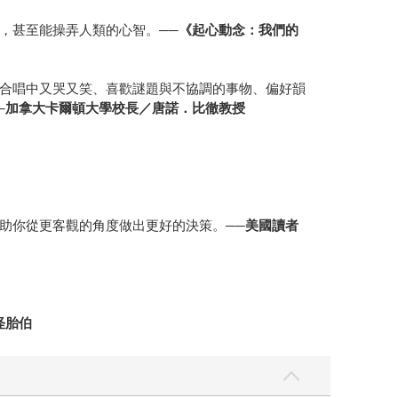
，甚至能操弄人類的心智。
──《起心動念：我們的
合唱中又哭又笑、喜歡謎題與不協調的事物、偏好韻
─加拿大卡爾頓大學校長／唐諾．比徹教授
助你從更客觀的角度做出更好的決策。
──美國讀者
怪胎伯