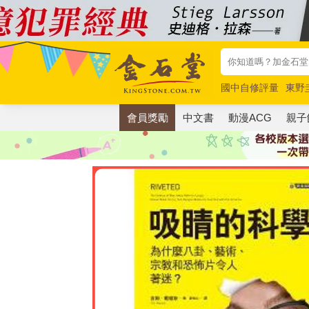
國中自修評量
東野
唯紅花綻放
奧德賽
會員獎勵
中文書
動漫ACG
親子