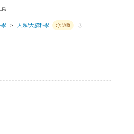
上限
科學
＞
人類/大腦科學
追蹤
?