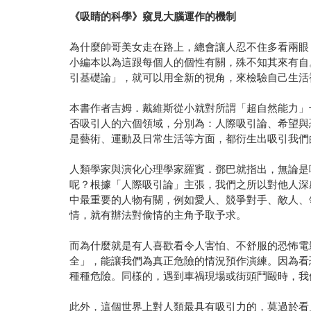
《吸睛的科學》窺見大腦運作的機制
為什麼帥哥美女走在路上，總會讓人忍不住多看兩眼
小編本以為這跟每個人的個性有關，殊不知其來有自
引基礎論」，就可以用全新的視角，來檢驗自己生活
本書作者吉姆．戴維斯從小就對所謂「超自然能力」
否吸引人的六個領域，分別為：人際吸引論、希望與
是藝術、運動及日常生活等方面，都衍生出吸引我們
人類學家與演化心理學家羅賓．鄧巴就指出，無論是
呢？根據「人際吸引論」主張，我們之所以對他人深
中最重要的人物有關，例如愛人、競爭對手、敵人、
情，就有辦法對偷情的主角予取予求。
而為什麼就是有人喜歡看令人害怕、不舒服的恐怖電
全」，能讓我們為真正危險的情況預作演練。因為看
種種危險。同樣的，遇到車禍現場或街頭鬥毆時，我
此外，這個世界上對人類最具有吸引力的，莫過於看