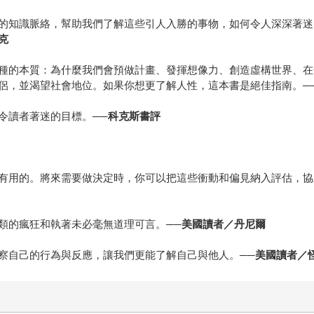
的知識脈絡，幫助我們了解這些引人入勝的事物，如何令人深深著迷
克
種的本質：為什麼我們會預做計畫、發揮想像力、創造虛構世界、在
侶，並渴望社會地位。如果你想更了解人性，這本書是絕佳指南。
─
令讀者著迷的目標。
──科克斯書評
有用的。將來需要做決定時，你可以把這些衝動和偏見納入評估，協
類的瘋狂和執著未必毫無道理可言。
──美國讀者／丹尼爾
察自己的行為與反應，讓我們更能了解自己與他人。
──美國讀者／