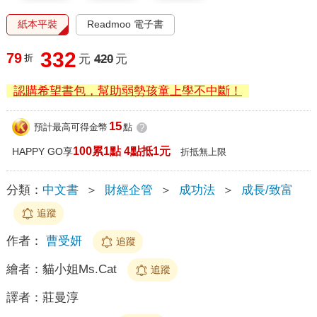
紙本平裝
Readmoo 電子書
332
79
折
元
420
元
認購希望書包，幫助弱勢孩童上學不中斷！
15
預計最高可得金幣
點
?
100累1點 4點抵1元
HAPPY GO享
折抵無上限
分類：
中文書
＞
財經企管
＞
成功法
＞
成長/致富
追蹤
作者：
曹受妍
追蹤
繪者：
貓小姐Ms.Cat
追蹤
譯者：
莊曼淳