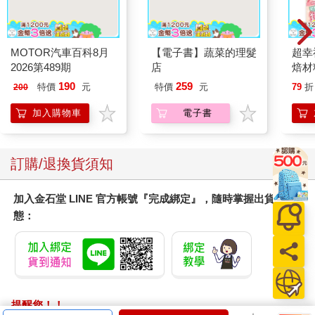
MOTOR汽車百科8月
【電子書】蔬菜的理髮
超幸
2026第489期
店
焙材
愛配
190
259
特價
元
特價
元
79
折
200
加入購物車
電子書
訂購/退換貨須知
加入金石堂 LINE 官方帳號『完成綁定』，隨時掌握出貨動
態：
提醒您！！