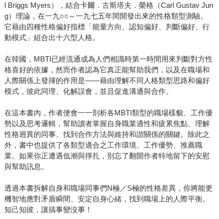
l Briggs Myers），結合卡爾．古斯塔夫．榮格（Carl Gustav Jun
g）理論，在一九○○～一九七五年間開發出來的性格類型測驗。
它藉由四種性格偏好指標「能量方向、認知偏好、判斷偏好、行
動模式」組合出十六型人格。
在韓國，MBTI已經流通成為人們相識時第一時間用來判斷對方性
格喜好的依據，然而作者認為它真正能幫助我們，以及在職場和
人際關係上發揮的作用是——藉由理解不同人格類型思路和偏好
模式，彼此同理、化解誤會，並且促進溝通與合作。
在這本書內，作者便會一一剖析各MBTI類型的職場樣貌、工作優
勢以及思考邏輯，幫助讀者掌握自身職業適性和疲累焦點、理解
性格迥異的同事、找到合作方法與維持和諧關係的關鍵。除此之
外，書中也提供了各類型適合之工作環境、工作優勢、推薦職
業。如果你正遭遇低潮與掙扎，別忘了翻開作者特地留下的安慰
與幫助訊息。
透過本書拆解自身和職場同事們N極／S極的性格差異，你將能更
機智地應對矛盾瞬間、安定自身心緒，找到職場上的人際平衡。
知己知彼，讓搞事變沒事！