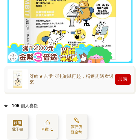
呀哈★吉伊卡哇旋風再起，精選周邊看過
加購
來
★
105
個人喜歡
寫評價
電子書
喜歡+1
賺金幣