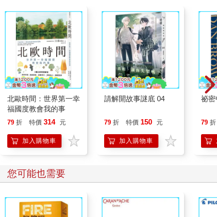
北歐時間：世界第一幸
請解開故事謎底 04
祕密
福國度教會我的事
314
150
79
折
特價
元
79
折
特價
元
79
折
加入購物車
加入購物車
您可能也需要