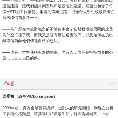
——本書分析了每種類型的工作方式、優點和缺點，並據此給出
適當建議，讓我們能得到安慰和建設性的建議。裡面也包含了每
個MBTI的工作優勢、推薦的職業道路，很適合大學生或求職者在
寫求職信前參考一下。
——為什麼在考慮辭職之前不讀這本書？它幫我模擬周圍的成員
為什麼打擾了我，而我又是否有辦法適應他們，以及如何在扔出
辭職信前向他們傳達自己的想法。
——這是一本對我很有幫助的書。理解人，而不是抱持放棄的心
態……去走自己的路。
作者
曹受妍（
조수연
Cho su yeon
）
2008年起，身為企業教育講師，從對人的研究開始，到現在分析
了多種性格類型。將其適用於職場生活，替因為與同事、上司、