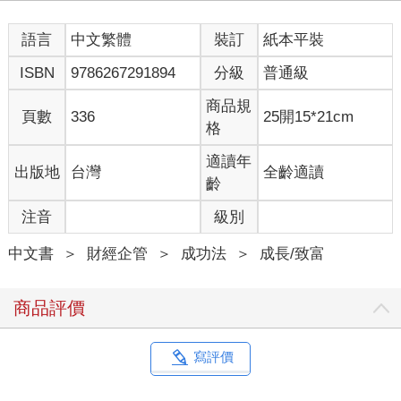
語言
中文繁體
裝訂
紙本平裝
ISBN
9786267291894
分級
普通級
商品規
頁數
336
25開15*21cm
格
適讀年
出版地
台灣
全齡適讀
齡
注音
級別
中文書
＞
財經企管
＞
成功法
＞
成長/致富
商品評價
寫評價