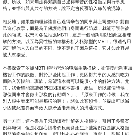
似。所以，如果無法得知讓自己過得辛苦的性格類型與行事風
格，並悟出與其共存的方法，說不定會反覆陷入痛苦的泥淖。
相反地，如果能夠理解讓自己過得辛苦的同事與上司並非針對自
己進行攻擊，而是為了保護他們自身而進行防禦，就能守護住彼
此的領域。我想向各位推薦MBTI，這是一個能夠用以如此互相理
解的方法。以互為異性極的結構分析人格類型的MBTI，很適合用
來理解他人與自己的不同。說不定也正因為這樣，它才如此容易
被大眾接受。
本書探索了依據MBTI 類型營造的職場生活樣貌，並傳授能夠更加
機智工作的訣竅。對於那些比起工作，更因對共事的人感到吃力
而陷入苦惱的上班族，希望這本書可以提供小小的解決方法。尤
其，我希望能讓讀者們在閱讀這本書後，產生「所以那個時候，
那位同事才會做出那樣的行動啊？」、「原來工作的時候，我在
別人眼中看來可能是那樣的啊！」諸如此類領悟，並提出可以減
少因彼此差異而導致人際矛盾漸漸擴大的溝通方式。
另一方面，這本書為了幫助讀者理解各人格類型，引用了多種案
例與範例，但是我擔心讀者們反而會產生那些案例就是該人格類
型普遍樣貌的刻板印象，所以格外小心謹慎。事實上，影響上班