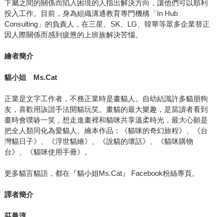
下屬之間的關係而陷入困境的人指出解決方向，讓他們可以順利
投入工作。目前，身為組織溝通教育專門機構「In Hub
Consulting」的負責人，在三星、SK、LG、韓華等眾多企業替正
因人際關係而感到疲憊的上班族解決苦惱。
繪者簡介
貓小姐
Ms.Cat
正業是文字工作者，不務正業時是畫貓人。自幼結識許多貓朋狗
友，喜歡用詼諧手法開貓玩笑。畫貓的最大樂趣，是當讀者看到
畫時會噗哧一笑，想走進畫裡和貓咪共享溫柔時光，最大心願是
把全人類同化為愛貓人。繪本作品：《貓咪的奇幻旅程》、《台
灣貓日子》、《浮世貓繪》、《說貓的壞話》、《貓咪購物
台》、《貓咪使用手冊》。
更多貓言貓語，都在『貓小姐Ms.Cat』 Facebook粉絲專頁。
譯者簡介
莊曼淳