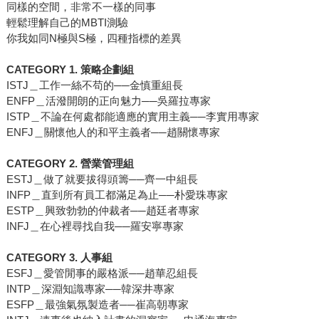
同樣的空間，非常不一樣的同事
輕鬆理解自己的MBTI測驗
你我如同N極與S極，四種指標的差異
CATEGORY 1. 策略企劃組
ISTJ＿工作一絲不苟的──金慎重組長
ENFP＿活潑開朗的正向魅力──吳羅拉專家
ISTP＿不論在何處都能適應的實用主義──李實用專家
ENFJ＿關懷他人的和平主義者──趙關懷專家
CATEGORY 2. 營業管理組
ESTJ＿做了就要拔得頭籌──齊一中組長
INFP＿直到所有員工都滿足為止──朴愛珠專家
ESTP＿興致勃勃的仲裁者──趙廷者專家
INFJ＿在心裡尋找自我──羅安寧專家
CATEGORY 3. 人事組
ESFJ＿愛管閒事的嚴格派──趙華忍組長
INTP＿深淵知識專家──韓深井專家
ESFP＿最強氣氛製造者──崔高朝專家