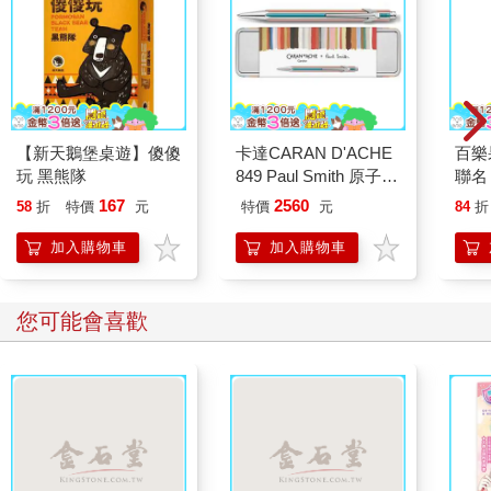
【新天鵝堡桌遊】傻傻
卡達CARAN D'ACHE
百樂果
玩 黑熊隊
849 Paul Smith 原子筆
聯名
ED.5 條紋銀
167
2560
58
折
特價
元
特價
元
84
折
加入購物車
加入購物車
您可能會喜歡