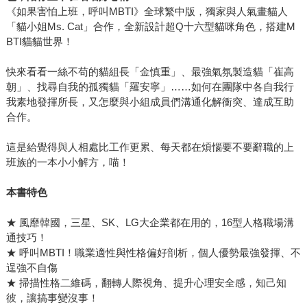
《如果害怕上班，呼叫MBTI》全球繁中版，獨家與人氣畫貓人
「貓小姐Ms. Cat」合作，全新設計超Q十六型貓咪角色，搭建M
BTI貓貓世界！
快來看看一絲不苟的貓組長「金慎重」、最強氣氛製造貓「崔高
朝」、找尋自我的孤獨貓「羅安寧」……如何在團隊中各自我行
我素地發揮所長，又怎麼與小組成員們溝通化解衝突、達成互助
合作。
這是給覺得與人相處比工作更累、每天都在煩惱要不要辭職的上
班族的一本小小解方，喵！
本書特色
★ 風靡韓國，三星、SK、LG大企業都在用的，16型人格職場溝
通技巧！
★ 呼叫MBTI！職業適性與性格偏好剖析，個人優勢最強發揮、不
逞強不自傷
★ 掃描性格二維碼，翻轉人際視角、提升心理安全感，知己知
彼，讓搞事變沒事！