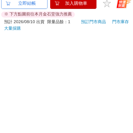
金石堂及銀行均不會請您操作ATM! 如接獲電話要求您前往
立即結帳
加入購物車
ATM提款機，請不要聽從指示，以免受騙上當！
※ 下方點圖前往本月金石堂強力推薦
退換貨須知：
預計 2026/08/10 出貨
限量品餘：1
預訂門市商品
門市庫存
大量採購
**提醒您，鑑賞期不等於試用期，退回商品須為全新狀態**
依據「消費者保護法」第19條及行政院消費者保護處公告之
「通訊交易解除權合理例外情事適用準則」，以下商品購買
後，除商品本身有瑕疵外，將不提供7天的猶豫期：
易於腐敗、保存期限較短或解約時即將逾期。（如：生
鮮食品）
依消費者要求所為之客製化給付。（客製化商品）
報紙、期刊或雜誌。（含MOOK、外文雜誌）
經消費者拆封之影音商品或電腦軟體。
非以有形媒介提供之數位內容或一經提供即為完成之線
上服務，經消費者事先同意始提供。（如：電子書、電
子雜誌、下載版軟體、虛擬商品…等）
已拆封之個人衛生用品。（如：內衣褲、刮鬍刀、除毛
刀…等）
若非上列種類商品，均享有到貨7天的猶豫期（含例假