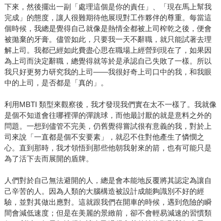
下來，然後擺出一副「處理這個是你的責任」、「現在馬上幫我
完成」的態度，讓人很難期待他展現對工作夥伴的尊重。每當這
個時候，我總是覺得自己就像是熱情全都被上司榨乾之後，便會
被拋棄的牙膏。儘管如此，只要我一天不辭職，就只能試著去理
解上司。我都已經如此費盡心思在職場上經營到現在了，如果因
為上司而決定辭職，總覺得就等於是承認自己失敗了一樣。所以
我只好更努力研究我的上司——我很好奇上司口中的我，和我眼
中的上司，是否都是「真的」。
利用MBTI 類型來觀察後，我才發現我們實在太不一樣了。我就像
是個不知道會往哪裡彈的彈跳球，而他最討厭的就是意料之外的
問題。一想到儘管不完美，仍舊覺得嘗試很有意義的我，對於上
司來說「一直都是個不安要素」，就忍不住對他產生了憐憫之
心。直到那時，我才領悟到那些他朝我射來的箭，也有可能只是
為了活下去而展開的盾牌。
人們對於自己無法避開的人，總是會本能地反覆將其認定為讓自
己辛苦的人。因為人類的大腦構造被設計成能夠識別不好的經
驗，並對其做出應對。這就跟我們在開車的時候，遇到危險的瞬
間會減低速度；但是在美麗的景緻前，卻不會輕易減速的習慣類