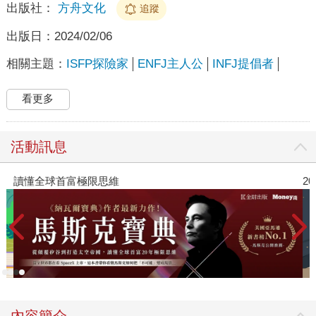
出版社：
方舟文化
追蹤
出版日：
2024/02/06
相關主題：
ISFP探險家
ENFJ主人公
INFJ提倡者
看更多
活動訊息
讀懂全球首富極限思維
2
內容簡介