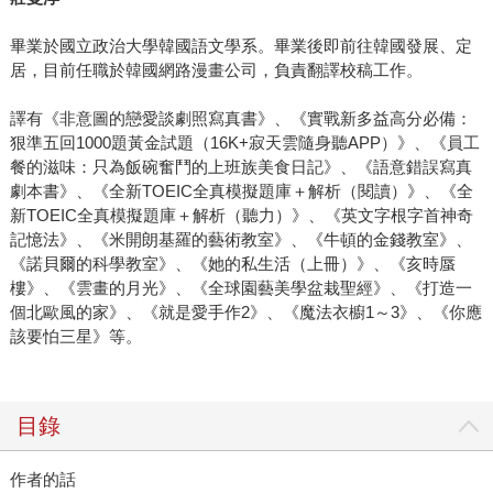
畢業於國立政治大學韓國語文學系。畢業後即前往韓國發展、定
居，目前任職於韓國網路漫畫公司，負責翻譯校稿工作。
譯有《非意圖的戀愛談劇照寫真書》、《實戰新多益高分必備：
狠準五回1000題黃金試題（16K+寂天雲隨身聽APP）》、《員工
餐的滋味：只為飯碗奮鬥的上班族美食日記》、《語意錯誤寫真
劇本書》、《全新TOEIC全真模擬題庫＋解析（閱讀）》、《全
新TOEIC全真模擬題庫＋解析（聽力）》、《英文字根字首神奇
記憶法》、《米開朗基羅的藝術教室》、《牛頓的金錢教室》、
《諾貝爾的科學教室》、《她的私生活（上冊）》、《亥時蜃
樓》、《雲畫的月光》、《全球園藝美學盆栽聖經》、《打造一
個北歐風的家》、《就是愛手作2》、《魔法衣櫥1～3》、《你應
該要怕三星》等。
目錄
作者的話