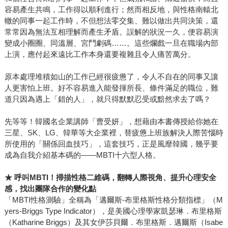
容易產生共鳴，工作得以順利進行；然而相反地，與性格南轅北
轍的同事一起工作時，不但想法零交集、難以做出共同決策，還
常常因為無法互相理解而產生矛盾。誤解的狀況一久，便容易演
變成小圈圈、同溫層、宮鬥劇碼……。這些爛戲一旦在職場內部
上演，應付起來遠比工作本身還要複雜且令人痛苦萬分。
原本處理堆積如山的工作已經很疲憊了，令人不自在的同事又讓
人更害怕上班。好不容易進入能發揮所長、條件滿足的職位，難
道只因為遇上「錯的人」，就只得默默忍受或黯然求去了嗎？
先等等！韓國名企業講師「曹受妍」，想藉由本書傳授給你她在
三星、SK、LG、韓華等大企業裡，替疲憊上班族解決人際苦惱時
所使用的「關係回血技巧」，這套技巧，正是風靡韓國，幾乎要
成為自我介紹基本碼的——MBTI十六型人格。
★
呼叫MBTI！掃描性格二維碼，翻轉人際視角、提升心理安全
感，找出團隊合作的變化點
「MBTI性格測驗」全稱為「邁爾斯-布里格斯性格分類指標」（M
yers-Briggs Type Indicator），是美國心理學家凱瑟琳．布里格斯
（Katharine Briggs）及其女伊莎貝爾．布里格斯．邁爾斯（Isabe