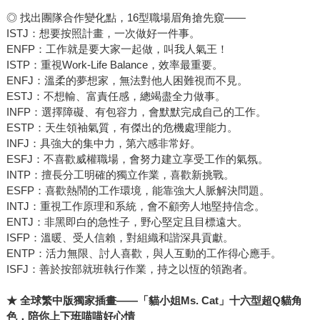
◎ 找出團隊合作變化點，16型職場眉角搶先窺——
ISTJ：想要按照計畫，一次做好一件事。
ENFP：工作就是要大家一起做，叫我人氣王！
ISTP：重視Work-Life Balance，效率最重要。
ENFJ：溫柔的夢想家，無法對他人困難視而不見。
ESTJ：不想輸、富責任感，總竭盡全力做事。
INFP：選擇障礙、有包容力，會默默完成自己的工作。
ESTP：天生領袖氣質，有傑出的危機處理能力。
INFJ：具強大的集中力，第六感非常好。
ESFJ：不喜歡威權職場，會努力建立享受工作的氣氛。
INTP：擅長分工明確的獨立作業，喜歡新挑戰。
ESFP：喜歡熱鬧的工作環境，能靠強大人脈解決問題。
INTJ：重視工作原理和系統，會不顧旁人地堅持信念。
ENTJ：非黑即白的急性子，野心堅定且目標遠大。
ISFP：溫暖、受人信賴，對組織和諧深具貢獻。
ENTP：活力無限、討人喜歡，與人互動的工作得心應手。
ISFJ：善於按部就班執行作業，持之以恆的領跑者。
★
全球繁中版獨家插畫——「貓小姐Ms. Cat」十六型超Q貓角
色，陪你上下班喵喵好心情