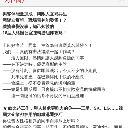
與夥伴能量加成，與敵人互補共生
豬隊友幫坦、職場雷包能發電！？
讓搞事變沒事，知己知彼的
16型人格辦公室逆轉勝組隊攻略！
上班好痛苦！同事、主管為何這麼莫名其妙？！
我們……真的有辦法繼續一起工作嗎？
——活力無限、熱情到讓人感到負擔的同事
——在下決定時，優柔寡斷的主管
——沒有計劃、喜歡即興演出，令人不安的小組員
——凡事先答應，嘴巴動得比手快的小組長
——會議上，從不發表意見的沉悶前輩
——總是出爾反爾，只會提出不切實際意見的快嘴同僚
——連一句認可的話都不肯說的冰山型經理
★
給比起工作，與人相處更吃力的你——三星、SK、LG……韓
國大企業都在用的組織溝通技巧
你也曾因性格相異的同事而排斥上班嗎？
和個性合得來的同事一起工作，不但氣氛和諧、溝通愉快，而且