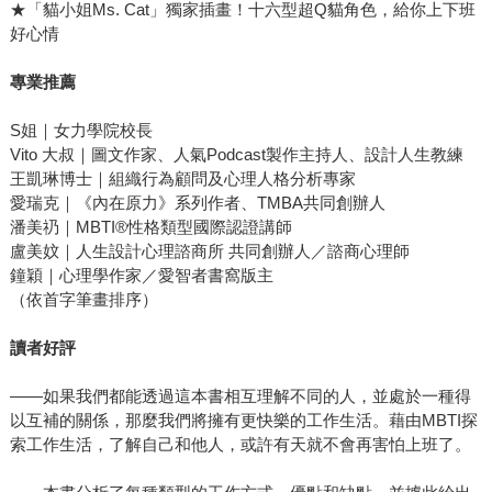
★「貓小姐Ms. Cat」獨家插畫！十六型超Q貓角色，給你上下班
好心情
專業推薦
S姐｜女力學院校長
Vito 大叔｜圖文作家、人氣Podcast製作主持人、設計人生教練
王凱琳博士｜組織行為顧問及心理人格分析專家
愛瑞克｜《內在原力》系列作者、TMBA共同創辦人
潘美礽｜MBTI®性格類型國際認證講師
盧美妏｜人生設計心理諮商所 共同創辦人／諮商心理師
鐘穎｜心理學作家／愛智者書窩版主
（依首字筆畫排序）
讀者好評
——如果我們都能透過這本書相互理解不同的人，並處於一種得
以互補的關係，那麼我們將擁有更快樂的工作生活。藉由MBTI探
索工作生活，了解自己和他人，或許有天就不會再害怕上班了。