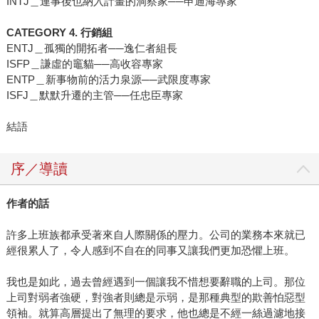
INTJ＿連事後也納入計畫的洞察家──申通海專家
CATEGORY 4. 行銷組
ENTJ＿孤獨的開拓者──逸仁者組長
ISFP＿謙虛的竈貓──高收容專家
ENTP＿新事物前的活力泉源──武限度專家
ISFJ＿默默升遷的主管──任忠臣專家
結語
序／導讀
作者的話
許多上班族都承受著來自人際關係的壓力。公司的業務本來就已
經很累人了，令人感到不自在的同事又讓我們更加恐懼上班。
我也是如此，過去曾經遇到一個讓我不惜想要辭職的上司。那位
上司對弱者強硬，對強者則總是示弱，是那種典型的欺善怕惡型
領袖。就算高層提出了無理的要求，他也總是不經一絲過濾地接