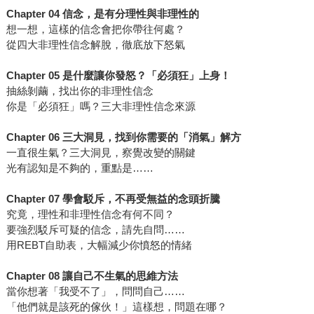
Chapter 04 信念，是有分理性與非理性的
想一想，這樣的信念會把你帶往何處？
從四大非理性信念解脫，徹底放下怒氣
Chapter 05 是什麼讓你發怒？「必須狂」上身！
抽絲剝繭，找出你的非理性信念
你是「必須狂」嗎？三大非理性信念來源
Chapter 06 三大洞見，找到你需要的「消氣」解方
一直很生氣？三大洞見，察覺改變的關鍵
光有認知是不夠的，重點是……
Chapter 07 學會駁斥，不再受無益的念頭折騰
究竟，理性和非理性信念有何不同？
要強烈駁斥可疑的信念，請先自問……
用REBT自助表，大幅減少你憤怒的情緒
Chapter 08 讓自己不生氣的思維方法
當你想著「我受不了」，問問自己……
「他們就是該死的傢伙！」這樣想，問題在哪？