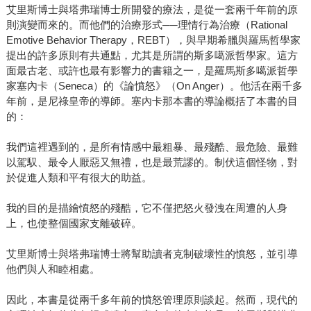
艾里斯博士與塔弗瑞博士所開發的療法，是從一套兩千年前的原
則演變而來的。而他們的治療形式──理情行為治療（Rational
Emotive Behavior Therapy，REBT），與早期希臘與羅馬哲學家
提出的許多原則有共通點，尤其是所謂的斯多噶派哲學家。這方
面最古老、或許也最有影響力的書籍之一，是羅馬斯多噶派哲學
家塞內卡（Seneca）的《論憤怒》（On Anger）。他活在兩千多
年前，是尼祿皇帝的導師。塞內卡那本書的導論概括了本書的目
的：
我們這裡遇到的，是所有情感中最粗暴、最殘酷、最危險、最難
以駕馭、最令人厭惡又無禮，也是最荒謬的。制伏這個怪物，對
於促進人類和平有很大的助益。
我的目的是描繪憤怒的殘酷，它不僅把怒火發洩在周遭的人身
上，也使整個國家支離破碎。
艾里斯博士與塔弗瑞博士將幫助讀者克制破壞性的憤怒，並引導
他們與人和睦相處。
因此，本書是從兩千多年前的憤怒管理原則談起。然而，現代的