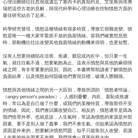
心理治療師往往忽視或遺忘了塞內卡的真知灼見。艾里斯與塔弗
瑞把這些古老的見解，與現代科學和心理治療在控制憤怒方面的
最佳研究結合了起來。
科學研究發現，憤怒這種情緒有很多特質，導致它很難改變。憤
怒是唯一一種大家常緊抓不放的負面情緒。當我們確實想息怒
時，那動機往往比改變其他負面情緒的動機來得弱，也更短暫。
沒有人想要持續陷在沮喪、焦慮、厭惡或內疚中，但只要一生
氣，就往往氣不過，想要氣飽為止。這表示憤怒與其他的麻煩情
緒之間，有非常重要的區別。因此，本書將幫助讀者了解憤怒的
負面結果，以及憤怒如何阻礙他們實現目標，破壞人際關係。
憤怒與其他情緒之間的另一大區別，導致所謂的「憤怒者悖論」
（angry person’s paradox）。人感到憂鬱、內疚、羞恥或焦慮
時，常以為是自己做了什麼，或我們的某種特質，導致那些不安
的情緒。因此，我們會試圖改變自己。相反的，憤怒通常是因為
我們怪罪外界。也就是說，人生氣時，常認為憤怒的來源是外部
因素。要不是別人做了蠢事，我們不會生氣。但如果認為憤怒的
原因是外來的，想要解決憤怒問題，似乎只能靠別人改變。若讓
人生氣的外在因素不改變，我們就會一直困在怒火中。