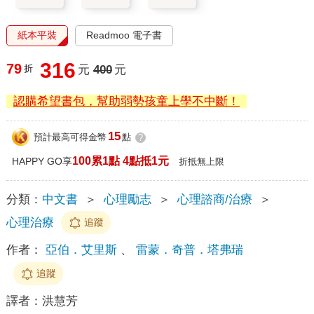
紙本平裝
Readmoo 電子書
316
79
折
元
400
元
認購希望書包，幫助弱勢孩童上學不中斷！
15
預計最高可得金幣
點
?
100累1點 4點抵1元
HAPPY GO享
折抵無上限
分類：
中文書
＞
心理勵志
＞
心理諮商/治療
＞
心理治療
追蹤
作者：
亞伯．艾里斯
、
雷蒙．奇普．塔弗瑞
追蹤
譯者：
洪慧芳