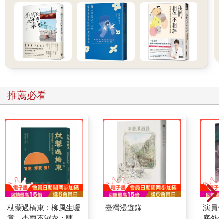
推薦必看
杖藜過橋東：柳風生暖
臺灣漫遊錄
演員
意、杏雨不濕衣；陳亮
底外