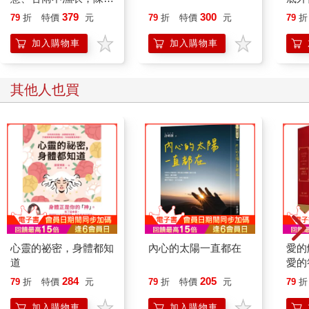
恭談以心轉境的適齡漫
379
300
79
折
特價
元
79
折
特價
元
79
折
想
加入購物車
加入購物車
其他人也買
心靈的祕密，身體都知
內心的太陽一直都在
愛的
道
愛的
金＋
284
205
79
折
特價
元
79
折
特價
元
79
折
加入購物車
加入購物車