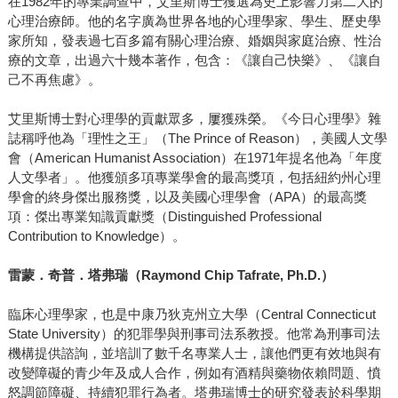
在1982年的專業調查中，艾里斯博士獲選為史上影響力第二大的
心理治療師。他的名字廣為世界各地的心理學家、學生、歷史學
家所知，發表過七百多篇有關心理治療、婚姻與家庭治療、性治
療的文章，出過六十幾本著作，包含：《讓自己快樂》、《讓自
己不再焦慮》。
艾里斯博士對心理學的貢獻眾多，屢獲殊榮。《今日心理學》雜
誌稱呼他為「理性之王」（The Prince of Reason），美國人文學
會（American Humanist Association）在1971年提名他為「年度
人文學者」。他獲頒多項專業學會的最高獎項，包括紐約州心理
學會的終身傑出服務獎，以及美國心理學會（APA）的最高獎
項：傑出專業知識貢獻獎（Distinguished Professional
Contribution to Knowledge）。
雷蒙．奇普．塔弗瑞（
Raymond Chip Tafrate, Ph.D.
）
臨床心理學家，也是中康乃狄克州立大學（Central Connecticut
State University）的犯罪學與刑事司法系教授。他常為刑事司法
機構提供諮詢，並培訓了數千名專業人士，讓他們更有效地與有
改變障礙的青少年及成人合作，例如有酒精與藥物依賴問題、憤
怒調節障礙、持續犯罪行為者。塔弗瑞博士的研究發表於科學期