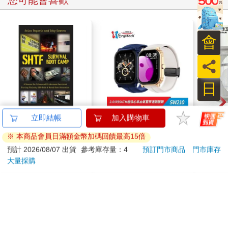
您可能會喜歡
會
員
日
SHTF Survival Boot
ERGOLINK 人因科技
【太
立即結帳
加入購物車
Camp
SW210 2.01吋5ATM游
吋壁
※ 本商品會員日滿額金幣加碼回饋最高15倍
泳心率血氧藍牙通話腕
機)
1055
1090
9
折
特價
元
特價
元
1990
1499
錶
預計 2026/08/07 出貨
參考庫存量：4
預訂門市商品
門市庫存
大量採購
立即代訂
加入購物車
訂購/退換貨須知
加入金石堂 LINE 官方帳號『完成綁定』，隨時掌握出貨動