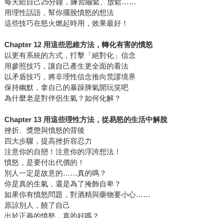
每天給自己25分鐘，練習繃緊、放鬆……
用理性話語，幫你擺脫憤怒的想法
這些技巧在怒火燃起時用，效果最好！
Chapter 12 用這些思維方法，轉化有害的憤怒
以更有系統的方式，打擊「絕對化」信念
用參照技巧，讓自己產生更全面的看法
以矛盾技巧，將非理性信念推向荒謬境界
保持幽默，拿自己的暴躁脾氣開玩笑吧
為什麼老是對伴侶生氣？如何化解？
Chapter 13 用這些理性方法，從易怒的生活中解脫
挫折、獎懲與憤怒的背後
四大步驟，提高挫折容忍力
注意你的自戀！注意你的浮誇想法！
憤怒，是要付出代價的！
別人一定是故意的……真的嗎？
你是真的生氣，還是為了掩飾自卑？
如果你有憤怒問題，對酒精與藥物要小心……
原諒別人，饒了自己
出於正義的憤怒，真的好嗎？