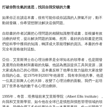
打破你對生氣的迷思，找回自我安頓的力量
如果你正在讀這本書，很有可能你或你認識的人脾氣不好，動不
動就發飆，你希望想辦法解決這個問題。
自助書的作者試圖把心理問題的相關知識整理成書，並根據有效
治療的研究，提出解決問題的策略。然而，最好的自助書是把我
們從科學中獲得的知識，轉譯成大眾能理解的資訊。本書的作者
完全有資格做到這點。
亞伯．艾里斯博士在心理治療界是全球知名的領導者，也是開發
及運用自助教材與書籍的先驅。他認為應該提供工具與資源，讓
大家成為自己的心理師。這本書反映了他畢生致力協助大家改變
自我的心血。從1975年到2007年他過世，我有幸與他共事。他是
一位真正鼓舞人心的大師，改變了心理治療的面貌。我們一起培
訓了世界各地的數千名心理治療師。
1995年，奇普．塔弗瑞前來艾里斯學院（Albert Ellis Institute），
向我和艾里斯學習。如今他在全球已是憤怒與憤怒管理領域的領
導者。我們合撰了多份科學論文及一本專業書籍，也一起開發了