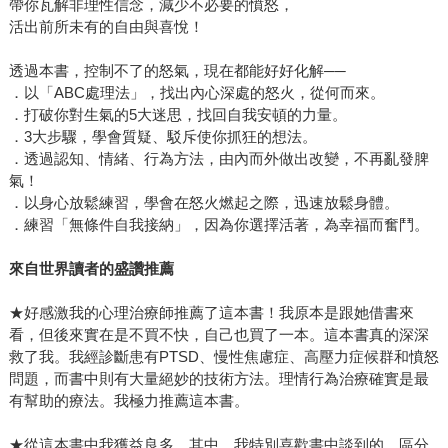
帶你瓦解非理性信念，減少不必要的憤怒，
活出前所未有的自由與喜悅！
透過本書，控制不了的怒氣，現在都能好好化解──
．以「ABC處理法」，找出內心深處的怒火，從何而來。
．打破你對生氣的5大迷思，找回自我安頓的力量。
．3大步驟，學會質疑、駁斥使你抓狂的想法。
．透過認知、情緒、行為方法，由內而外做出改變，不再亂發脾
氣！
．以身心放鬆練習，學會在怒火燃起之際，迅速放鬆身體。
．練習「無條件自我接納」，因為你選擇活著，為幸福而奮鬥。
來自世界讀者的盛讚推薦
★好感激我的心理治療師推薦了這本書！我原本是跟她借書來
看，但後來實在是不買不快，自己也買了一本。這本書真的深深
救了我。我經診斷患有PTSD、慢性焦慮症、高壓力症候群和憤怒
問題，而書中則有大量絕妙的技術方法。理情行為治療確實是最
有幫助的療法。我極力推薦這本書。
★從這本書中我獲益良多。其中，我特別喜歡書中談到的，區分