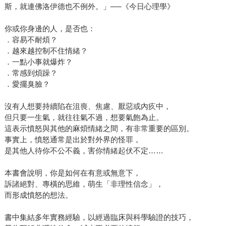
斯，就連佛洛伊德也不例外。」──《今日心理學》
你或你身邊的人，是否也：
．容易不耐煩？
．越來越控制不住情緒？
．一點小事就爆炸？
．常感到煩躁？
．愛擺臭臉？
沒有人想要持續陷在沮喪、焦慮、厭惡或內疚中，
但只要一生氣，就往往氣不過，想要氣飽為止。
這表示憤怒與其他的麻煩情緒之間，有非常重要的區別。
事實上，憤怒通常是出於對外界的怪罪，
是其他人待你不公不義，害你情緒起伏不定……
本書會說明，你是如何在有意或無意下，
訴諸絕對、專橫的思維，萌生「非理性信念」，
而形成憤怒的想法。
書中集結多年實務經驗，以經過臨床與科學驗證的技巧，