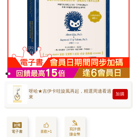
呀哈★吉伊卡哇旋風再起，精選周邊看過
加購
來
寫評價
電子書
喜歡+1
賺金幣