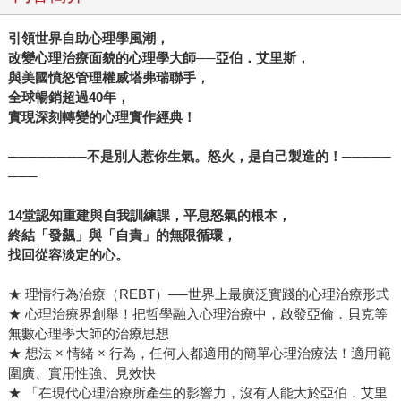
引領世界自助心理學風潮，
改變心理治療面貌的心理學大師──亞伯．艾里斯，
與美國憤怒管理權威塔弗瑞聯手，
全球暢銷超過40年，
實現深刻轉變的心理實作經典！
────────不是別人惹你生氣。怒火，是自己製造的！─────
───
14堂認知重建與自我訓練課，平息怒氣的根本，
終結「發飆」與「自責」的無限循環，
找回從容淡定的心。
★ 理情行為治療（REBT）──世界上最廣泛實踐的心理治療形式
★ 心理治療界創舉！把哲學融入心理治療中，啟發亞倫．貝克等
無數心理學大師的治療思想
★ 想法 × 情緒 × 行為，任何人都適用的簡單心理治療法！適用範
圍廣、實用性強、見效快
★ 「在現代心理治療所產生的影響力，沒有人能大於亞伯．艾里