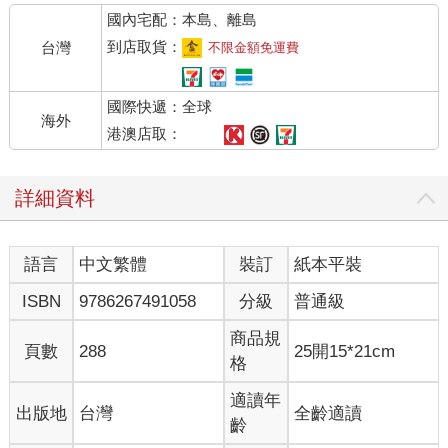
國內宅配：本島、離島
到店取貨：
台灣
不限金額免運費
國際快遞：全球
海外
港澳店取：
詳細資料
語言
中文繁體
裝訂
紙本平裝
ISBN
9786267491058
分級
普通級
商品規
頁數
288
25開15*21cm
格
適讀年
出版地
台灣
全齡適讀
齡