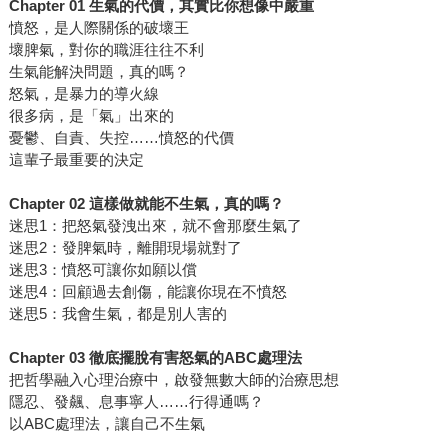
Chapter 01 生氣的代價，其實比你想像中嚴重
憤怒，是人際關係的破壞王
壞脾氣，對你的職涯往往不利
生氣能解決問題，真的嗎？
怒氣，是暴力的導火線
很多病，是「氣」出來的
憂鬱、自責、失控……憤怒的代價
這輩子最重要的決定
Chapter 02 這樣做就能不生氣，真的嗎？
迷思1：把怒氣發洩出來，就不會那麼生氣了
迷思2：發脾氣時，離開現場就對了
迷思3：憤怒可讓你如願以償
迷思4：回顧過去創傷，能讓你現在不憤怒
迷思5：我會生氣，都是別人害的
Chapter 03 徹底擺脫有害怒氣的ABC處理法
把哲學融入心理治療中，啟發無數大師的治療思想
隱忍、發飆、息事寧人……行得通嗎？
以ABC處理法，讓自己不生氣