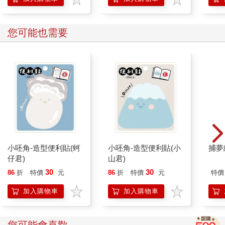
您可能也需要
小呸角-造型便利貼(蚵
小呸角-造型便利貼(小
捕夢
仔君)
山君)
30
30
86
折
特價
元
86
折
特價
元
特價
加入購物車
加入購物車