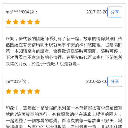
立不安。請大人相助－－」
分享
ma******804 說：
2017-03-28
「唔。」
晴明不伸手去端酒杯，看似在思索某事。
終於，夢枕貘的陰陽師系列有了新一篇。故事的情節與細目依
「原來如此，或許有可能是那件事……」晴明低聲道。
然圍繞在有安倍晴明出現就萬事平安的祥和悠閒裡。從陰陽師
第一本閱讀至今的讀者。會喜歡這樣隨時可翻閱、隨時可停，
「那件事？」博雅問。
下次再看也不會無趣的心情裡。在平安時代百鬼夜行下卻無所
「博雅啊，今年是什麼年？」
「你竟然問我這種事？今年不是寅年嗎－－」
分享
im**019 說：
2016-02-10
「沒錯，正是五黃的寅年。」
「那又怎麼了？晴明－－」
印象中，這卷似乎是陰陽師系列第一本每篇都按著季節遞嬗寫
就的?隨著故事的進行，有種跟著總坐在簷廊上喝酒的兩人，
「哎，如果我推測得沒錯，今天晚上，我們或許可以看到一般人
一起經歷了一個寒暑的感覺。而這次的每一篇故事都好美，場
難以看到的光景。」
景描繪美，故事中的人物也很美，看到最後一篇，竟忍不住將