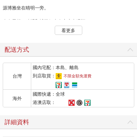
源博雅坐在晴明一旁。
自白天起，晴明和博雅便坐在窄廊上喝酒。
看更多
庭院的梅花已經開了大半以上，四周飄蕩著梅花香。
「是。」
配送方式
魚丸站在庭院，行了個禮。
國內宅配：本島、離島
魚丸身旁又站著另一個男人。
到店取貨：
台灣
不限金額免運費
是養鸕鶿的千手忠輔。
國際快遞：全球
海外
「魚丸找我商量這件事，我想，我實在無法勝任，於是就這樣前
港澳店取：
來拜訪晴明大人。」
詳細資料
忠輔說畢，望向魚丸。
忠輔和魚丸是很早就相識的熟人。