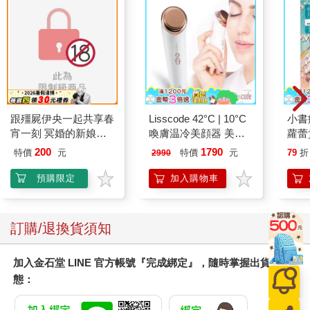
跟殭屍伊央一起共享春
Lisscode 42°C | 10°C
小書
宵一刻 冥婚的新娘番
喚膚温冷美顔器 美膚
蘿蕾
外篇
儀
200
1790
特價
元
特價
元
79
折
2990
預購限定
加入購物車
訂購/退換貨須知
加入金石堂 LINE 官方帳號『完成綁定』，隨時掌握出貨動
態：