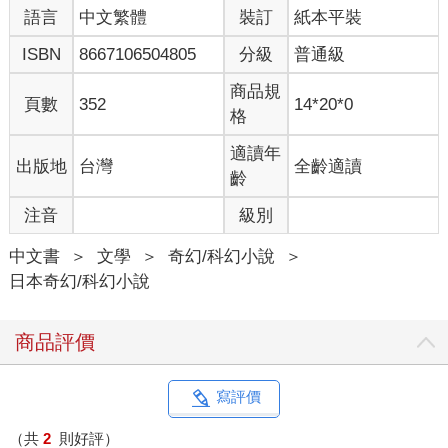
語言
中文繁體
裝訂
紙本平裝
忠輔自己以前曾拜託晴明和博雅解決了黑川主問題，之後，每逢
ISBN
8667106504805
分級
普通級
夏天，他都會送來在鴨川捕獲的香魚。
商品規
頁數
352
14*20*0
因此緣故，忠輔才帶著魚丸來到晴明宅邸。
格
「這麼說來，第八天夜晚，正是昨晚嗎－－」博雅問。
適讀年
出版地
台灣
全齡適讀
齡
「是的－－」
注音
級別
昨晚－－
中文書
＞
文學
＞
奇幻/科幻小說
＞
日本奇幻/科幻小說
第八天夜晚，魚丸如常運送某物抵達池子對岸。
「一次六人，八個夜晚，剛好是六、八、四十八。有了這些人，
商品評價
應該可以了。」
火丸如此說後，昨晚又多給了魚丸五枚錢幣，之後便消失蹤影。
寫評價
「我覺得我好像參與了某種可怕的事，雖然收下了錢，但還是坐
（共
2
則好評）