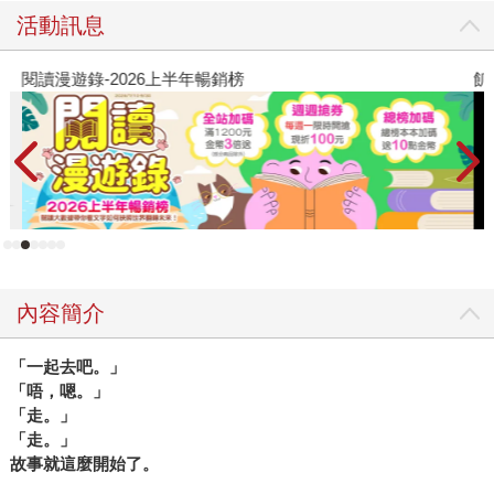
活動訊息
閱讀漫遊錄-2026上半年暢銷榜
飢
內容簡介
「一起去吧。」
「唔，嗯。」
「走。」
「走。」
故事就這麼開始了。