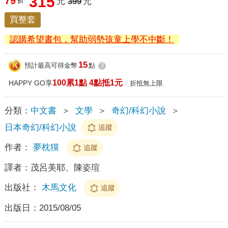
315
79
折
元
399
元
買整套
認購希望書包，幫助弱勢孩童上學不中斷！
15
預計最高可得金幣
點
?
100累1點 4點抵1元
HAPPY GO享
折抵無上限
分類：
中文書
＞
文學
＞
奇幻/科幻小說
＞
日本奇幻/科幻小說
追蹤
作者：
夢枕獏
追蹤
譯者：
茂呂美耶、陳姿瑄
出版社：
木馬文化
追蹤
出版日：
2015/08/05