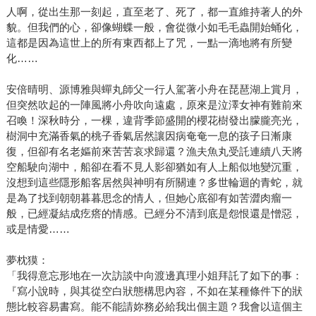
人啊，從出生那一刻起，直至老了、死了，都一直維持著人的外
貌。但我們的心，卻像蝴蝶一般，會從微小如毛毛蟲開始蛹化，
這都是因為這世上的所有東西都上了咒，一點一滴地將有所變
化……
安倍晴明、源博雅與蟬丸師父一行人駕著小舟在琵琶湖上賞月，
但突然吹起的一陣風將小舟吹向遠處，原來是泣澤女神有難前來
召喚！深秋時分，一棵，違背季節盛開的櫻花樹發出朦朧亮光，
樹洞中充滿香氣的桃子香氣居然讓因病奄奄一息的孩子日漸康
復，但卻有名老嫗前來苦苦哀求歸還？漁夫魚丸受託連續八天將
空船駛向湖中，船卻在看不見人影卻猶如有人上船似地變沉重，
沒想到這些隱形船客居然與神明有所關連？多世輪迴的青蛇，就
是為了找到朝朝暮暮思念的情人，但她心底卻有如苦澀肉瘤一
般，已經凝結成疙瘩的情感。已經分不清到底是怨恨還是憎惡，
或是情愛……
夢枕獏：
「我得意忘形地在一次訪談中向渡邊真理小姐拜託了如下的事：
『寫小說時，與其從空白狀態構思內容，不如在某種條件下的狀
態比較容易書寫。能不能請妳務必給我出個主題？我會以這個主