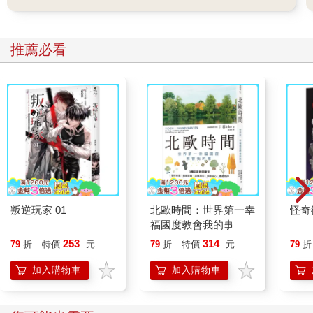
推薦必看
叛逆玩家 01
北歐時間：世界第一幸
怪奇
福國度教會我的事
253
314
79
折
特價
元
79
折
特價
元
79
折
加入購物車
加入購物車