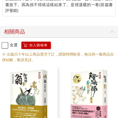
書放下。因為捨不得就這樣結束了。是很溫暖的一卷(前篇書
「什麼意思？」
「與其在此說明，不如先準備吧。」
「準備？」
相關商品
「就是準備動身去觀看一般人難以看到的光景。」
全選
加入購物車
「晴明啊，所以我在問你，那到底是什麼光景？」
※ 出版日十年以上商品需另下訂，調貨時間較長，無法與一般商品合
併結帳，敬請見諒。
「萬一我推測錯了，現在還是不要說出比較好－－」
「什麼？」
「怎樣，去不去？」
「去哪裡？」
「去巨椋池。現在就去準備，應該可以在天黑之前坐車出門。現
在還充分趕得上，博雅－－」