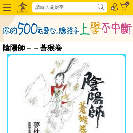
0
陰陽師－－蒼猴卷