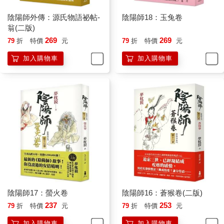
陰陽師外傳：源氏物語祕帖-
陰陽師18：玉兔卷
「什……」
翁(二版)
269
269
「怎樣，去不去？」
79
折
特價
元
79
折
特價
元
加入購物車
加入購物車
「唔，嗯……」
「走。」
「走。」
事情就這麼決定了。
(待續)
陰陽師17：螢火卷
陰陽師16：蒼猴卷(二版)
237
253
79
折
特價
元
79
折
特價
元
加入購物車
加入購物車