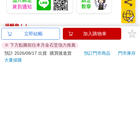
提醒您！！
金石堂及銀行均不會請您操作ATM! 如接獲電話要求您前往
立即結帳
加入購物車
ATM提款機，請不要聽從指示，以免受騙上當！
※ 下方點圖前往本月金石堂強力推薦
退換貨須知：
預計 2026/08/17 出貨
購買後進貨
預訂門市商品
門市庫存
大量採購
**提醒您，鑑賞期不等於試用期，退回商品須為全新狀態**
依據「消費者保護法」第19條及行政院消費者保護處公告之
「通訊交易解除權合理例外情事適用準則」，以下商品購買
後，除商品本身有瑕疵外，將不提供7天的猶豫期：
易於腐敗、保存期限較短或解約時即將逾期。（如：生
鮮食品）
依消費者要求所為之客製化給付。（客製化商品）
報紙、期刊或雜誌。（含MOOK、外文雜誌）
經消費者拆封之影音商品或電腦軟體。
非以有形媒介提供之數位內容或一經提供即為完成之線
上服務，經消費者事先同意始提供。（如：電子書、電