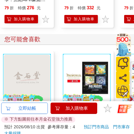
用一杯咖啡的代價，開
276
332
79
折
特價
元
79
折
特價
元
79
折
啟你的創業路！
加入購物車
加入購物車
您可能會喜歡
典藏-古美術8月2026第
幻獸帕魯卡牌遊戲 第
World
立即結帳
加入購物車
405期
一彈 補充包 Dawn of
My F
※ 下方點圖前往本月金石堂強力推薦
Palpagos（日文版一
Book
228
1590
特價
元
特價
元
9
折
240
盒）
預計 2026/08/10 出貨
參考庫存量：4
預訂門市商品
門市庫存
大量採購
加入購物車
加入購物車