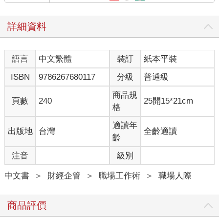
逃離關係。
生活中我們經常會遇到這樣的人：他們跟父母的關係不好，成年
詳細資料
後不敢建立親密的關係，跟誰都無法交心，總是形單影隻；他們
曾經嘗試把自己託付給一段關係，但因為不懂得如何經營，最終
傷痕累累，躲進「殼」裡，喜歡上獨處；他們曾經對他人心懷期
語言
中文繁體
裝訂
紙本平裝
待，總想要透過不斷地給予，換取重視和關注，卻發現身邊的人
變本加厲地向他們索取，而從不在意他們的感受……。從深層次
ISBN
9786267680117
分級
普通級
來看，這些害怕關係的人其實是害怕面對人性，以及那些可能帶
來傷害、痛苦和束縛的情感聯結。
商品規
頁數
240
25開15*21cm
我們也總能發現，生活中有很大一部分人享受關係帶來的快樂。
格
對他們而言，關係是一個禮物、一個槓桿，不僅給他們帶來了巨
大的社會支持，還讓他們活得有滋有味。
適讀年
出版地
台灣
全齡適讀
在關係裡，他們如魚得水、遊刃有餘。很顯然，這些人懂得關係
齡
的本質，也熟稔經營關係的真諦：讓自己成為關係裡的高情緒價
注音
級別
值提供者。
一切關係的本質都是價值1交換。不付出任何價值的個體，在關係
中文書
＞
財經企管
＞
職場工作術
＞
職場人際
中是不太被需要的。阿德勒曾說：「所有痛苦的根源都是關
係。」他認為，人天生有著對關係和歸屬感的渴求，如果總是不
能恰到好處地經營關係，就會出現各種情緒問題。能夠把關係經
商品評價
營好的人，是懂得「價值交換是關係的本質」這個底層邏輯的。