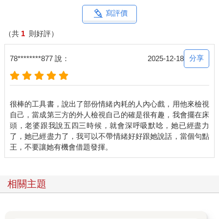
如果你能懂得這個邏輯，並且時時為關係提供養分，就能讓人信
任你、依賴你、離不開你。
寫評價
在關係中，人的價值越大，不可替代性就越大。那些能夠給他人
提供情緒價值的人，往往在其社交圈裡有著不可替代的地位。從
（共
1
則好評）
價值角度來說，恰當的情緒表達能力和精準的情緒回應能力，代
表著你能夠分擔對方的情緒。如果你能做到這些，你在任何關係
分享
78********877 說：
2025-12-18
裡都會成為不可替代的存在。
因此，在這本書中，我希望你可以學會「情緒表達」。掌控情緒
不是靠忍，千萬不要在有情緒時只懂得忽視和壓抑，那樣久而久
之，你就可能變成一個情緒炸彈。你要學會正確地表達訴求，用
很棒的工具書，說出了部份情緒內耗的人內心戲，用他來檢視
好的溝通方式來滋養關係；學會用故事溝通法表達你的情緒，迅
自己，當成第三方的外人檢視自己的確是很有趣，我會擺在床
速走進對方心裡。會表達情緒的人才不會受委屈。
頭，老婆跟我說五四三時候，就會深呼吸默唸，她已經盡力
同時， 我也希望你可以學會有分寸地進行「情感投入」。感情裡
了，她已經盡力了，我可以不帶情緒好好跟她說話，當個句點
並不是誰付出得越多，回報就越多。有分寸地付出才能換來最理
想的關係。只會無條件付出的人，很可能把關係推向失衡的深
淵。聰明的人從不幻想無條件的愛，有智慧的人也不奢望，透過
一味給予換取理想關係。學會情感投入的原則，才能在不委屈自
相關主題
己的前提下讓對方重視你。
此外，我還希望你可以學會「情緒屏蔽」。並不是所有人都值得
請進自己的生命裡。我們在生活中難免會遇到情緒價值低的人，
他們缺少合作意識和利他意識，心裡只裝著自己的感受和利益。