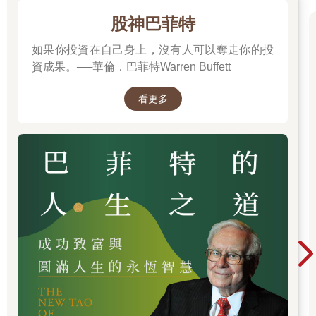
他們很擅長道德綁架，一旦遇到善良、共情能力強的人，就會吸
股神巴菲特
食對方的心理能量。遇到這樣的人，我希望你學會遠離和屏蔽，
而不是在糾纏中度過一生。
如果你投資在自己身上，沒有人可以奪走你的投
最後，我希望你學會精準地「回應情緒」。所有的情緒背後都是
資成果。──華倫．巴菲特Warren Buffett
需求。如果一個人缺乏歸屬感和愛，他就會感到孤獨、失落和空
虛，他需要被理解和支援；如果一個人缺乏安全感，他就會表現
看更多
得緊張不安、焦慮迷茫，他需要被照顧和陪伴；如果一個人不自
信，他就會表現得無所適從，他需要有人認同自己、肯定自己。
順著這樣的邏輯去讀懂情緒背後的需求，並精準地回應，你才能
接得住對方的情緒。
要知道，高情緒價值者並不會壓抑自己的情緒，委曲求全。我更
希望讀完這本書後的你懂得「情緒自渡」，做自己的情緒價值提
供者，能夠用健康的方式來消化和紓解消極情緒，找到自己熱愛
的生活方式，不斷提升自己，在任何關係中都可以進退自如。
當你能做到這些時，關係這個東西便不會束縛住你，反而可以托
舉你。而你，無論是否擁有關係，都可以肆意快活地生活。
鄭實
2024.2.14
註1. 不僅僅指物質，還包括很多精神層面的東西，本書特指情緒
價值。