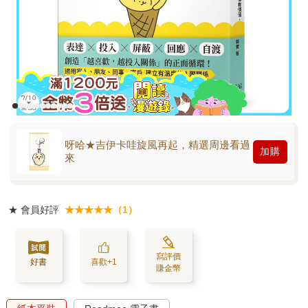
呀哈★吉伊卡哇旋風再起，精選周邊看過
加購
來
★
會員好評
★★★★★（1）
寫評價
好書
喜歡+1
賺金幣