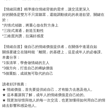
【情緒回應】精準接住情緒背後的需求，讓交流更深入
好的關係是雙方不只當聽眾，還能調動彼此的表達欲望。關鍵在
於：
*共情式傾聽，將重心放在對方身上
*三段式溝通，創造互動性
*三維度誇讚，拉滿好感度
【情緒自渡】做自己的情緒價值提供者，在關係中進退自如
關係要建立在隨時能「離開」的基礎上，這是成年人的必修課。
本書分享：
*1張清單，學會做情緒的主人
*3個方向，打造自己的稀缺價值
*5個重點，成就無可取代的自己
讀者好評推薦：
★ 情緒價值，首先要提供給自己，才有餘力去惠及他人。
★ 這本書讓我了解，成年人的情緒價值是自己給的。
★ 我更加珍惜與他人的每一次交流，也更加懂得如何用自己的情
緒去影響和感染他人。