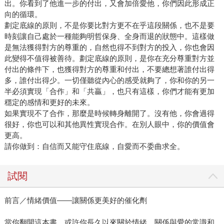
出。你看到了他進一步的付出，又會加倍愛他，你們因此形成正
向的循環。
劃定底線的原則，不是你要比對方更不在乎這段關係，也不是要
時刻讓自己處於一種能夠明哲保身、全身而退的狀態中。這樣做
是無法獲得對方的尊重的，自然也得不到對方的投入，你也會因
此變得不值得被善待。劃定底線的原則，是你在充分尊重對方並
付出的條件下，也獲得對方的尊重和付出，不要總想著誰付出得
多，誰付出得少。一切僅聽從內心的感受就夠了，你和你的另一
半必須實現「合作」和「共贏」，也只有這樣，你們才能有更加
穩定的感情和更好的未來。
如果實現不了合作，那麼是時候轉身離開了。沒有他，你會過得
很好，你也可以和其他異性實現合作。在別人眼中，你的價值會
更高。
請你做到：自信而又能守住底線，自愛而不委曲求全。
試閱
前言／情緒價值——讓關係更美好的催化劑
當你翻開這本書，或許你長久以來關於情緒、關係與愛的常識和