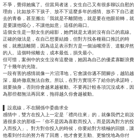
不爭，覺得她瘋了。但當局者迷，女生自己又有很多聊以自慰的
理由，比如放不下孩子、放不下這麼多年的感情、放不下自己逝
去的青春，甚至搬出「我就是不離開他，就是要在他眼前轉，就
是要讓他噁心，不讓他如意」這樣的藉口。
這個女生是一類女生的縮影，她們就是太過於沒有自己的底線。
正確的做法是，在自己想要結婚，但對方找各種藉口推託的時
候，就應該離開，因為這足表示對方是一個油嘴滑舌、道貌岸然
的人。這個時候離去，成本最低，損失最小。
但可惜，案例中的女生沒有這麼做，她因為自己的優柔寡斷浪費
了十幾年的光陰。
一段有害的感情就像一片沼澤地，它會讓你邁不開腳步，越陷越
深，最終徹底無法自救。所以，在對方實現不了給你的承諾時，
就要抽身，否則你會越來越被動。不要再計較各項沉沒成本，因
為那些都無法再回來，拖得越久你會越被動。
▌ 設底線，不在關係中委曲求全
感情中，雙方在投入上一定是「禮尚往來」的，就像我們之前說
過很多次的那樣—「你不是因為喜歡而投入，而是因為對方的投
入而投入」。對方對你投入的時候，你要給對方積極的回饋，讓
他看到付出的努力有了回應，他才會更主動、更愉悅地為你付