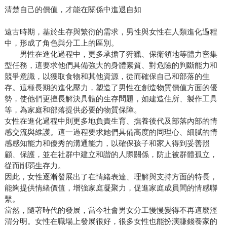
清楚自己的價值，才能在關係中進退自如
遠古時期，基於生存與繁衍的需求，男性與女性在人類進化過程
中，形成了角色與分工上的區別。
男性在進化過程中，更多承擔了狩獵、保衛領地等體力密集
型任務，這要求他們具備強大的身體素質、對危險的判斷能力和
競爭意識，以獲取食物和其他資源，從而確保自己和部落的生
存。這種長期的進化壓力，塑造了男性在創造物質價值方面的優
勢，使他們更擅長解決具體的生存問題，如建造住所、製作工具
等，為家庭和部落提供必要的物質保障。
女性在進化過程中則更多地負責生育、撫養後代及部落內部的情
感交流與維護。這一過程要求她們具備高度的同理心、細膩的情
感感知能力和優秀的溝通能力，以確保孩子和家人得到妥善照
顧、保護，並在社群中建立和諧的人際關係，防止被群體孤立，
從而削弱生存力。
因此，女性逐漸發展出了在情緒表達、理解與支持方面的特長，
能夠提供情緒價值，增強家庭凝聚力，促進家庭成員間的情感聯
繫。
當然，隨著時代的發展，當今社會男女分工慢慢變得不再這麼涇
渭分明。女性在職場上發展很好，很多女性也能扮演賺錢養家的