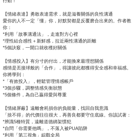
行動！
【情緒表達】勇敢表達需求，就是滋養關係的良性溝通
愛你的人不一定「懂」你，好默契都是反覆磨合出來的。作者教
你：
*利用「故事溝通法」，走進對方心裡
*理性結合感性＋新鮮感，拉近兩性溝通的距離
*5個訣竅，一開口就收穫好關係
【情感投入】有分寸的付出，才能換來最理想關係
感情是丟接球般的「合作」，得讓彼此都獲得安全感和幸福感。
你將學到：
*「有效投入」，輕鬆管理情感帳戶
*3個步驟，調整情感失衡狀態
*5個條件，為自己贏得愛與尊重
【情緒屏蔽】遠離會耗損你的負能量，找回自我意識
「捨不得」的代價往往很大，再善良都要守住底線。你該試著：
*辨識5種特質，遠離道德綁架慣犯
*自問「你需要他嗎」，不落入被PUA陷阱
*利用「第三視角」綜觀全局