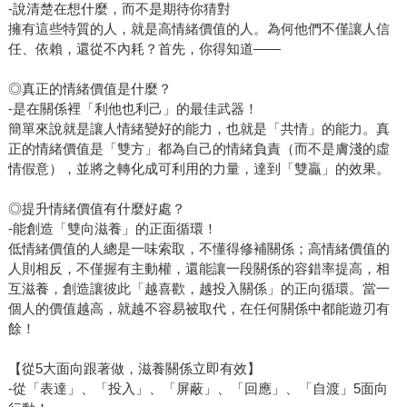
-說清楚在想什麼，而不是期待你猜對
擁有這些特質的人，就是高情緒價值的人。為何他們不僅讓人信
任、依賴，還從不內耗？首先，你得知道——
◎真正的情緒價值是什麼？
-是在關係裡「利他也利己」的最佳武器！
簡單來說就是讓人情緒變好的能力，也就是「共情」的能力。真
正的情緒價值是「雙方」都為自己的情緒負責（而不是膚淺的虛
情假意），並將之轉化成可利用的力量，達到「雙贏」的效果。
◎提升情緒價值有什麼好處？
-能創造「雙向滋養」的正面循環！
低情緒價值的人總是一味索取，不懂得修補關係；高情緒價值的
人則相反，不僅握有主動權，還能讓一段關係的容錯率提高，相
互滋養，創造讓彼此「越喜歡，越投入關係」的正向循環。當一
個人的價值越高，就越不容易被取代，在任何關係中都能遊刃有
餘！
【從5大面向跟著做，滋養關係立即有效】
-從「表達」、「投入」、「屏蔽」、「回應」、「自渡」5面向