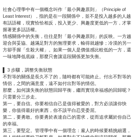
社會心理學中有一個概念叫作「最小興趣原則」（Principle of
Least Interest），指的是在一段關係中，並不是投入越多的人越
有話語權，現實恰恰相反，投入更少、興趣度更低的一方，才掌
握著更多話語權。
情感關係中的失衡，往往是對「最小興趣原則」的反映。一方越
迎合與妥協、越滿足對方的無理要求，輸得就越慘；冷漠的另一
方卻手握「生殺大權」。如果一個人是價值感比較低的一方，還
一味地降低底線，那麼只會讓這段關係更加失衡。
▌ 3 步驟，調整失衡狀態
不對等的關係是長久不了的，隨時都有可能終止。付出不對等的
情侶，之間的滿意度，遠不如付出對等的情侶。
那麼，如何讓失衡的狀態回歸平衡，繼而實現幸福感的回歸呢？
只需要分三步走。
第一，要自信。你要相信自己是值得被愛的，對方必須讓你快
樂，你值得最好的東西，你不該平白忍受委屈。
第二，要勇敢。你要勇於表達自己的需求，從而追求屬於你自己
的幸福。
第三，要堅定。管理學中有一個理念：雇人的時候要精挑細選，