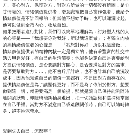
方、關心對方、保護對方，對對方所做的一切都沒有所圖，是心
甘情願的。情緒價值提供者，潛意識裡把自己當作強者，他給予
情緒價值是不計回報的；但當他不想給予時，也可以瀟灑收起。
他可以做到全憑內心，收放自如。
如果把兩者進行對比，我們可以簡單地理解為：討好型人格的人
的心聲是——「我想要你對我好，所以我這麼做」；有獨立內核
的高情緒價值者的心聲是——「我想對你好，所以我這麼做」。
情緒價值提供者的精神內核一定是獨立的，他有著豐富的社交生
活與興趣愛好，有自己的生活節奏；他能夠決定自己是否要給對
方提供情緒價值、是否要讓對方開心、是否要滿足對方的需求、
是否要幫助對方……，他不會斤斤計較，也不會計算自己的沉沒
成本，因為他知道自己的價值一直都有，不是因對方而存在的。
提供情緒價值是為了讓關係更好，而不是為了依附於對方。想要
做到這一切，就需要滿足一個前提，那就是讓自己保持能夠隨時
離開的狀態，即隨時能夠抽身退出，把一切話語權和選擇權掌握
在自己手裡。當對方不滿意自己或這段關係時，自己可以隨時轉
身，絕不拖泥帶水。
愛到失去自己，怎麼辦？