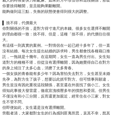
裁人的時候要快刀斬亂麻。如果對方不珍惜你和這段關係，那麼
你要捨得離開，並且能夠果斷離開。
能夠做到這三點，失衡的狀態便會得到很大的調整。
▌ 捨不得，代價最大
你對關係的不捨，是對方得寸進尺的本錢。很多女生選擇不離開
的理由都很一致：捨不得。但是，這種「捨不得」的代價往往很
大。
有這樣一則真實的案例。一對情侶在一起已經十多年了，但一直
沒有結婚。每次女生提出結婚的訴求時，男生都會找各種藉口推
託，一拖就是十幾年。在這期間，女生一直為男生付出。女生知
道對方的種種不堪，但從沒有選擇離開，因為她覺得自己在對方
的身上傾注了太多心血，消磨了太多青春。
一個女孩的青春能有多少年？因為害怕失去對方，女生甚至未婚
先孕，為對方生了孩子，想要以此抓牢對方。但可惜事與願違，
男生並沒有因此重視這段關係，甚至還在外面找了個小三。女生
得知此事後大發雷霆，徹底宣洩積壓多年的憤怒和委屈。但男生
不僅沒有和小三分開，反而還更加親近，經常住在小三家，對女
生不管不問。
但即便如此，女生還是沒有選擇離開。
旁觀者清，大家都對女生的行為感到匪夷所思，哀其不幸，怒其