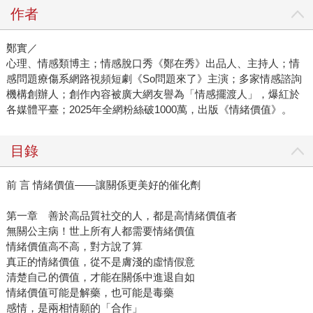
作者
鄭實／
心理、情感類博主；情感脫口秀《鄭在秀》出品人、主持人；情
感問題療傷系網路視頻短劇《So問題來了》主演；多家情感諮詢
機構創辦人；創作內容被廣大網友譽為「情感擺渡人」，爆紅於
各媒體平臺；2025年全網粉絲破1000萬，出版《情緒價值》。
目錄
前 言 情緒價值——讓關係更美好的催化劑
第一章 善於高品質社交的人，都是高情緒價值者
無關公主病！世上所有人都需要情緒價值
情緒價值高不高，對方說了算
真正的情緒價值，從不是膚淺的虛情假意
清楚自己的價值，才能在關係中進退自如
情緒價值可能是解藥，也可能是毒藥
感情，是兩相情願的「合作」