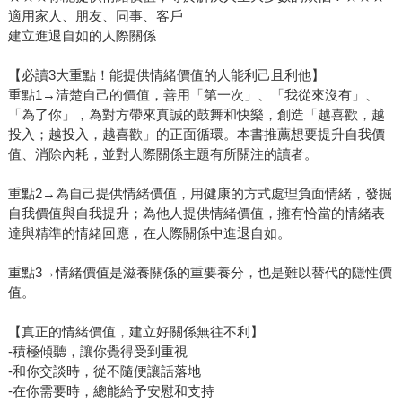
適用家人、朋友、同事、客戶
建立進退自如的人際關係
【必讀3大重點！能提供情緒價值的人能利己且利他】
重點1→清楚自己的價值，善用「第一次」、「我從來沒有」、
「為了你」，為對方帶來真誠的鼓舞和快樂，創造「越喜歡，越
投入；越投入，越喜歡」的正面循環。本書推薦想要提升自我價
值、消除內耗，並對人際關係主題有所關注的讀者。
重點2→為自己提供情緒價值，用健康的方式處理負面情緒，發掘
自我價值與自我提升；為他人提供情緒價值，擁有恰當的情緒表
達與精準的情緒回應，在人際關係中進退自如。
重點3→情緒價值是滋養關係的重要養分，也是難以替代的隱性價
值。
【真正的情緒價值，建立好關係無往不利】
-積極傾聽，讓你覺得受到重視
-和你交談時，從不隨便讓話落地
-在你需要時，總能給予安慰和支持