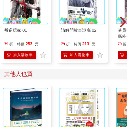
叛逆玩家 01
請解開故事謎底 02
演員
底外
253
213
79
折
特價
元
79
折
特價
元
79
折
加入購物車
加入購物車
其他人也買