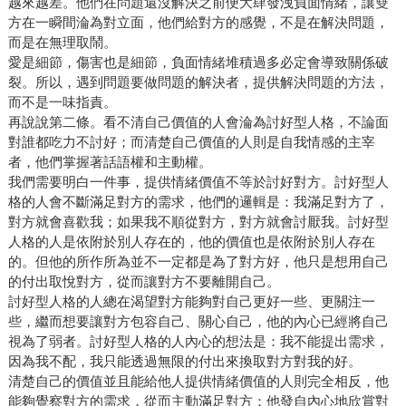
越來越差。他們在問題還沒解決之前便大肆發洩負面情緒，讓雙
方在一瞬間淪為對立面，他們給對方的感覺，不是在解決問題，
而是在無理取鬧。
愛是細節，傷害也是細節，負面情緒堆積過多必定會導致關係破
裂。所以，遇到問題要做問題的解決者，提供解決問題的方法，
而不是一味指責。
再說說第二條。看不清自己價值的人會淪為討好型人格，不論面
對誰都吃力不討好；而清楚自己價值的人則是自我情感的主宰
者，他們掌握著話語權和主動權。
我們需要明白一件事，提供情緒價值不等於討好對方。討好型人
格的人會不斷滿足對方的需求，他們的邏輯是：我滿足對方了，
對方就會喜歡我；如果我不順從對方，對方就會討厭我。討好型
人格的人是依附於別人存在的，他的價值也是依附於別人存在
的。但他的所作所為並不一定都是為了對方好，他只是想用自己
的付出取悅對方，從而讓對方不要離開自己。
討好型人格的人總在渴望對方能夠對自己更好一些、更關注一
些，繼而想要讓對方包容自己、關心自己，他的內心已經將自己
視為了弱者。討好型人格的人內心的想法是：我不能提出需求，
因為我不配，我只能透過無限的付出來換取對方對我的好。
清楚自己的價值並且能給他人提供情緒價值的人則完全相反，他
能夠覺察對方的需求，從而主動滿足對方；他發自內心地欣賞對