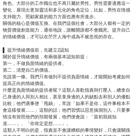
角色。大部分的工作職位也不再只屬於男性。男性需要適應這一
變化，展現出更加靈活和多元化的角色定位，比如，男性在情感
支持能力、照顧家庭的能力方面也應有所進步。
關係的核心是價值互換。在我們這個社會，大部分人都有一定的
物質價值創造能力，通俗地說，誰離開誰都不會餓死。提升自己
的情緒價值，才可以在茫茫人海中成為不被忽視的存在。
▌ 提升情緒價值前，先建立2認知
關於提升情緒價值，有兩個基本認知前提：
第一，不做負面情緒的提供者。
第二，清楚自己的價值。
先說第一條。我們只有做到不提供負面情緒，才能開始考慮如何
提高正向的情緒價值。
什麼是負面情緒的提供者呢？這類人喜歡指責與打壓人，總拿自
己身邊的人與別人相比，甚至拿身邊的人的缺點去和別人的優點
比較；他們遇事便「甩鍋」，常說「如果不是你，這件事根本不
會這樣發展……」這類的話；他們習慣以惡意揣測別人，只要事
情沒有按照他們的預期發展，他們便會說：「當初我就知
道……」、「你肯定是想……」。
這類人不明白的是，指責並不會讓糟糕的事情變好，只會讓關係