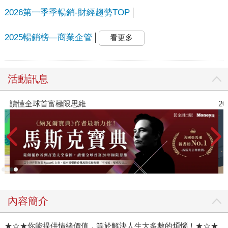
2026第一季季暢銷-財經趨勢TOP
2025暢銷榜—商業企管
看更多
活動訊息
讀懂全球首富極限思維
2
內容簡介
★☆★你能提供情緒價值，等於解決人生大多數的煩惱！★☆★