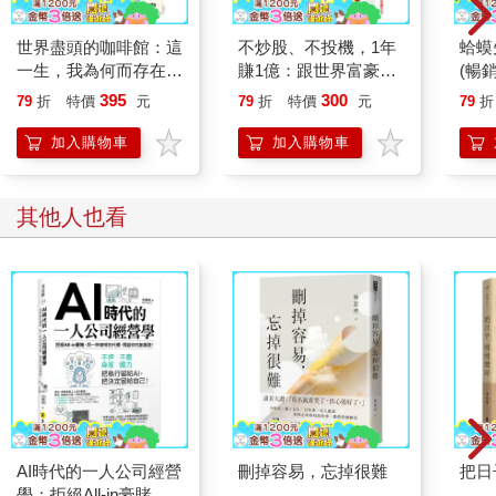
世界盡頭的咖啡館：這
不炒股、不投機，1年
蛤蟆
一生，我為何而存在？
賺1億：跟世界富豪學
(暢
(全球每19秒售出1本！
「實體投資法」，從負
理諮
395
300
79
折
特價
元
79
折
特價
元
79
折
療癒千萬人的暢銷經
債3,400萬到上億資產
先生
典，定位人生的神奇之
的逆轉故事【漫畫版】
加入購物車
加入購物車
書)
其他人也看
AI時代的一人公司經營
刪掉容易，忘掉很難
把日
學：拒絕All-in豪賭，