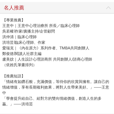
名人推薦
【專業推薦】
王意中｜王意中心理治療所 所長／臨床心理師
吳若權∣作家/廣播主持/企管顧問
洪仲清｜臨床心理師
洪培芸∣臨床心理師、作家
愛瑞克｜《內在原力》系列作者、TMBA共同創辦人
鄭俊德∣閱讀人社群主編
盧美妏｜人生設計心理諮商所 共同創辦人/諮商心理師
（依姓氏筆畫排列）
【推薦短語】
「情緒有如鑽石般，充滿價值，等待你的欣賞與擁有。讓自己的
情緒增值，享有長期複利效果，將對人生帶來美好。」——王意
中
「學會提升給自己、給對方的雙向情緒價值，創造人生的多
贏。」——洪培芸