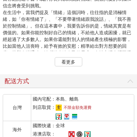
信念將會受到挑戰。
在生活中，當我們提及「情緒」這個詞時，往往指的是消極情
緒，如「你有情緒了」、「不要帶著情緒跟我說話」、「我不善
於控制情緒」。但在這本書中，我要告訴你的是，情緒其實是有
價值的。如果你能控制好自己的情緒，不給他人造成困擾，就已
經超過了大多數人。如果你還能對別人的情緒產生積極的影響，
比如當他人沮喪時，給予有效的安慰；精準給出對方想要的回
應；當與人溝通時，清晰地表達自己的需求；在社交場合裡不掃
興，那麼可想而知，你會多麼受人歡迎和喜愛。
看更多
想一下，當別人的情緒如狂風暴雨，令人心緒難平，煩躁不安
時，你卻情緒穩定，回應精準，進退得體，這樣的你，想不被需
要都難。
配送方式
那麼，如何才能做到這一點呢？答案就在這本書中。
在我做情感諮詢和自媒體的這些年裡，我接觸過幾千個個案。我
國內宅配：本島、離島
發現，大多數人找我諮詢，都是為了把關係經營好，但他們不會
調動對方，只是一味地付出，結果不但經營不好關係，還會滿腹
到店取貨：
台灣
不限金額免運費
委屈。這其實與兩個能力有關：恰當的情緒表達能力和精準的情
緒回應能力。
國際快遞：全球
沒有人能逃開關係，因為關係能讓我們在世間找到自己的位置。
海外
那些搞不清關係本質的人，難免會在關係裡一敗塗地，於是想要
港澳店取：