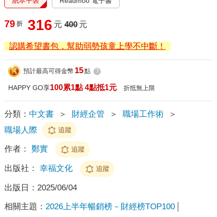
紙本平裝
Readmoo 電子書
316
79
折
元
400
元
認購希望書包，幫助弱勢孩童上學不中斷！
15
預計最高可得金幣
點
?
100累1點 4點抵1元
HAPPY GO享
折抵無上限
分類：
中文書
＞
財經企管
＞
職場工作術
＞
職場人際
追蹤
作者：
鄭實
追蹤
出版社：
幸福文化
追蹤
出版日：
2025/06/04
相關主題：
2026上半年暢銷榜－財經榜TOP100