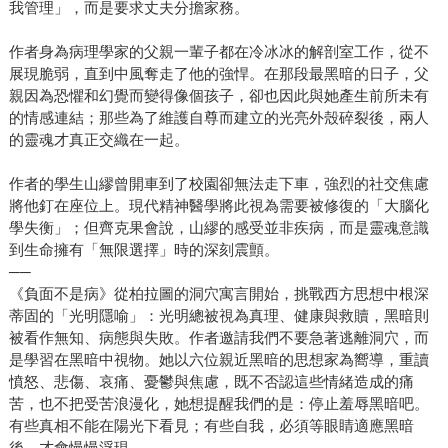
我管理」，而是要求丈夫分擔家務。
作者身為病理學家的父親一輩子都在冷冰冰的解剖室工作，從不
展現脆弱，直到中風奪走了他的強悍。在那段最黑暗的日子，父
親因為恐懼和幻覺而變得像個孩子，卻也因此與她產生前所未有
的情感連結；那些為了維護自尊而建立的光亮外殼碎裂後，兩人
的靈魂才真正交織在一起。
作者的學生山繆曾開車到了校園卻無法走下車，強烈的社交焦慮
將他釘在座位上。現代精神醫學將此視為需要被修復的「大腦化
學失衡」；但齊克果會說，山繆的感受並非疾病，而是靈魂意識
到生命擁有「無限選擇」時的深刻震顫。
──
《負面不是病》從柏拉圖的洞穴寓言開始，挑戰西方思想中根深
蒂固的「光明隱喻」：光明總被視為真理、健康與救贖，黑暗則
被看作無知、病態與失敗。作者邀請我們不要急著逃離洞穴，而
是學習在黑暗中視物。她以六位親近黑暗的思想家為嚮導，重讀
憤怒、悲傷、哀痛、憂鬱與焦慮，既不否認這些情緒造成的痛
苦，也不把受苦浪漫化，她想提醒我們的是：停止羞辱黑暗吧。
有些真相不能在陽光下看見；有些自我，必須等眼睛適應黑暗
後，才會慢慢浮現。