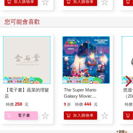
加入購物車
加入購物車
您可能會喜歡
【電子書】蔬菜的理髮
The Super Mario
悠遊
店
Galaxy Movie:
（2
Peach`s Birthday
259
444
特價
元
9
折
特價
元
特價
Surprise: The Super
Mario Galaxy Movie
電子書
加入購物車
Storybook