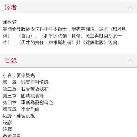
譯者
賴盈滿
英國倫敦政經學院科學哲學碩士，現專事翻譯。譯有《班雅明
傳》、《自由》、《和平的代價：貨幣、民主與凱因斯的一
生》、《天才的責任：維根斯坦傳》與《跳舞骷髏》等書。
目錄
引言：要懷疑光
第一章 誠實面對憤怒
第二章 我受苦故我在
第三章 固執地哀痛
第四章 重新為憂鬱著色
第五章 學會焦慮
結論：練習夜視
誌謝
注釋
參考書目