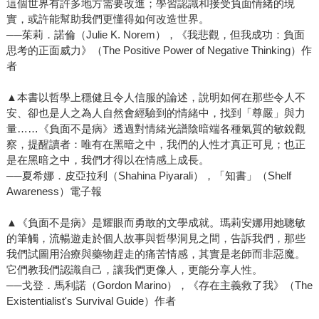
這個世界有許多地方需要改進；學習認識和接受負面情緒的現
實，或許能幫助我們更懂得如何改造世界。
──茱莉．諾倫（Julie K. Norem），《我悲觀，但我成功：負面
思考的正面威力》（The Positive Power of Negative Thinking）作
者
▲本書以哲學上穩健且令人信服的論述，說明如何在那些令人不
安、卻也是人之為人自然會經驗到的情緒中，找到「尊嚴」與力
量……《負面不是病》透過對情緒光譜陰暗端各種氣質的敏銳觀
察，提醒讀者：唯有在黑暗之中，我們的人性才真正可見；也正
是在黑暗之中，我們才得以在情感上成長。
──夏希娜．皮亞拉利（Shahina Piyarali），「知書」（Shelf
Awareness）電子報
▲《負面不是病》是耀眼而勇敢的文學成就。瑪莉安娜用她聰敏
的筆觸，流暢遊走於個人故事與哲學洞見之間，告訴我們，那些
我們試圖用治療與藥物趕走的痛苦情感，其實是老師而非惡魔。
它們教我們認識自己，讓我們更像人，更能分享人性。
──戈登．馬利諾（Gordon Marino），《存在主義救了我》（The
Existentialist's Survival Guide）作者