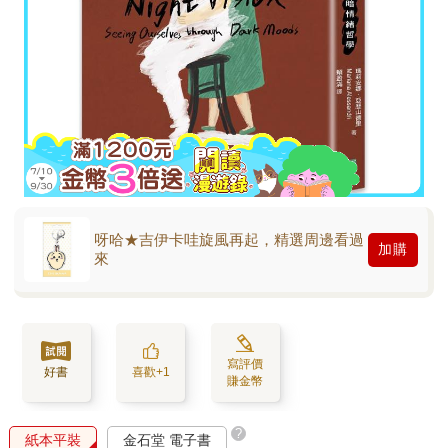
呀哈★吉伊卡哇旋風再起，精選周邊看過
加購
來
寫評價
好書
喜歡+1
賺金幣
?
紙本平裝
金石堂 電子書