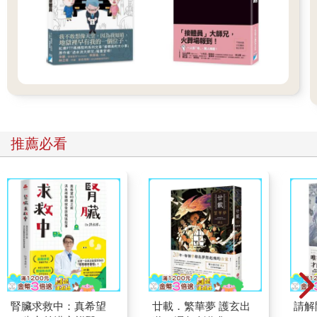
關於焦慮，流傳至今的最古老說法之一來自宗教。基督教作家陸
可鐸（Max Lucado）寫過一本書《別讓憂慮困住你》（Anxious
for Nothing），將焦慮和缺乏信仰畫上等號。陸可鐸和許多基督
徒都認為，焦慮代表你不夠信任上帝的計畫。在上帝眼中，焦慮
是一種罪，但可以得到救贖。只要相信上帝會看顧一切，焦慮就
會逐漸平息。他們說，有上帝掌管一切，沒有什麼好焦慮的。
關於焦慮的第二種說法來自已故的哲學家，但仍透過當代心理治
推薦必看
療師延續至今。古代斯多噶派認為，焦慮本質上是一種判斷上的
錯誤。他們認為，你之所以焦慮，並不是因為你是罪人，而是因
為你的信念出了問題。只要導正歪斜的想法，人就會好受一些。
我們在之前幾章已經談到，古希臘羅馬時代的斯多噶派認為，人
可以藉由控制想法來控制感受。奴隸出身的哲學家愛比克泰德就
說，想法與感受都「操之在己」，不像名聲與財富，大多不受我
們控制。當感受使我們受苦，我們可以改變它們，從而獲得心靈
的平靜。藉由一系列終身實踐的方法（這些做法如今已在當代復
興），例如寫信、寫日記、改寫有害的敘事、冥想、與朋友交
談，以及想像暴露療法（imaginary exposure therapy），斯多噶
派相信，人可以重新訓練那些失控的情緒，讓它們聽從理性。
腎臟求救中：真希望
廿載．繁華夢 護玄出
請解