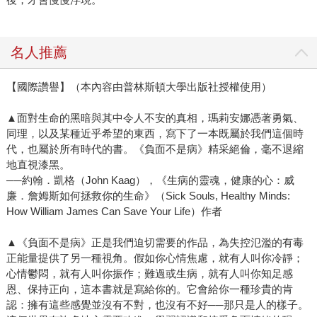
名人推薦
【國際讚譽】（本內容由普林斯頓大學出版社授權使用）
▲面對生命的黑暗與其中令人不安的真相，瑪莉安娜憑著勇氣、
同理，以及某種近乎希望的東西，寫下了一本既屬於我們這個時
代，也屬於所有時代的書。《負面不是病》精采絕倫，毫不退縮
地直視漆黑。
──約翰．凱格（John Kaag），《生病的靈魂，健康的心：威
廉．詹姆斯如何拯救你的生命》（Sick Souls, Healthy Minds:
How William James Can Save Your Life）作者
▲《負面不是病》正是我們迫切需要的作品，為失控氾濫的有毒
正能量提供了另一種視角。假如你心情焦慮，就有人叫你冷靜；
心情鬱悶，就有人叫你振作；難過或生病，就有人叫你知足感
恩、保持正向，這本書就是寫給你的。它會給你一種珍貴的肯
認：擁有這些感覺並沒有不對，也沒有不好──那只是人的樣子。