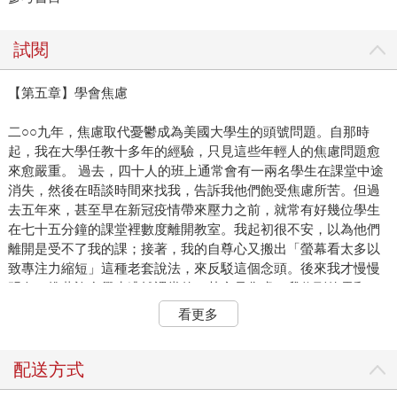
試閱
【第五章】學會焦慮
二○○九年，焦慮取代憂鬱成為美國大學生的頭號問題。自那時
起，我在大學任教十多年的經驗，只見這些年輕人的焦慮問題愈
來愈嚴重。 過去，四十人的班上通常會有一兩名學生在課堂中途
消失，然後在晤談時間來找我，告訴我他們飽受焦慮所苦。但過
去五年來，甚至早在新冠疫情帶來壓力之前，就常有好幾位學生
在七十五分鐘的課堂裡數度離開教室。我起初很不安，以為他們
離開是受不了我的課；接著，我的自尊心又搬出「螢幕看太多以
致專注力縮短」這種老套說法，來反駁這個念頭。後來我才慢慢
明白，推著許多學生逃離課堂的，其實是焦慮。我收到的電郵，
以及和學生面對面晤談社交焦慮與個人焦慮的次數，比以往任何
看更多
時候更多。有些學生告訴我，他們正在接受心理治療或服藥；有
些學生已向「學生無障礙支援服務」（Student Accessibility
Services）提出申請，並獲准正式的學習調整；還有一些學生則
配送方式
是直到現在才開始為他們六歲起就有的感受命名。「只要我感覺