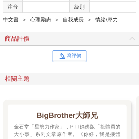
家，不知還要多久才能結束遠距上學。伊娃沒有意識到的是，校
注音
級別
內有數千名學生和她經歷相似，和她面對著同樣的存在困境。
中文書
＞
心理勵志
＞
自我成長
＞
情緒/壓力
當同一班有十名學生一個接一個走進我辦公室，告訴我自己飽受
焦慮所苦時，我猛然察覺他們每個人都以為自己的焦慮是不尋常
的。他們不知道，昨天才對我說過同樣話的人，此刻就坐在他們
商品評價
旁邊。由於不能洩漏隱私，我決定在課堂上談論焦慮這個主題，
好讓學生明白它有多普遍。幸好，在存在主義課程裡，討論黑暗
情緒的機會比比皆是。我心想，要是學生知道彼此也有類似經
寫評價
歷，他們或許就不會那麼孤單，甚至可能不再那麼覺得自己壞掉
了。
相關主題
有一天，我們在課堂上討論丹麥哲學家齊克果對焦慮（即本章主
題）的看法，伊娃開口了。雖然她之前上過我的課，但還是很難
在課堂上開口。她低著頭，偶爾抬眼看我，述說自己如何與社交
焦慮搏鬥。她將之前私下告訴我的事講給了全班同學聽：來上課
對她來說很困難。輔修哲學、愛穿條紋襯衫、還自稱「怪胎」的
BigBrother大師兄
大二學生山繆點頭附和。他坦言自己最近為了上課曾開車到學
校，卻發現自己根本下不了車。班上更多人點頭了。這招似乎真
金石堂「星勢力作家」，PTT媽佛版「接體員的
的管用──至少對那天開車來學校並成功撐到坐進教室座位的同學
大小事」系列文章原作者。《你好，我是接體
來說是如此。我很感謝他們願意坦露自己的脆弱，也慶幸不再只