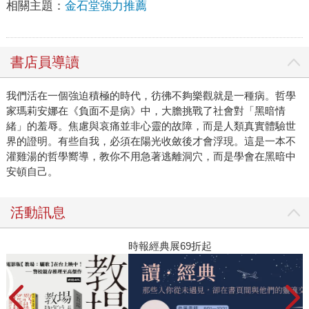
相關主題：
金石堂強力推薦
書店員導讀
我們活在一個強迫積極的時代，彷彿不夠樂觀就是一種病。哲學
家瑪莉安娜在《負面不是病》中，大膽挑戰了社會對「黑暗情
緒」的羞辱。焦慮與哀痛並非心靈的故障，而是人類真實體驗世
界的證明。有些自我，必須在陽光收斂後才會浮現。這是一本不
灌雞湯的哲學嚮導，教你不用急著逃離洞穴，而是學會在黑暗中
安頓自己。
活動訊息
時報經典展69折起
高
者