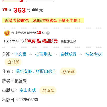
363
79
折
元
460
元
認購希望書包，幫助弱勢孩童上學不中斷！
15
預計最高可得金幣
點
?
100累1點 4點抵1元
HAPPY GO享
折抵無上限
分類：
中文書
＞
心理勵志
＞
自我成長
＞
情緒/壓力
追蹤
作者：
瑪莉安娜．亞歷山德里
追蹤
譯者：
賴盈滿
出版社：
春山出版
追蹤
出版日：
2026/06/30