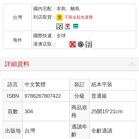
到別人在看我，我就沒辦法看著對方」、「我只要坐在教室裡就
國內宅配：本島、離島
會焦慮發作」、「我好希望自己能隱形」。有些學生請我幫忙約
學校輔導中心的諮商，結果卻焦慮到無法赴約。由於相同情況一
到店取貨：
台灣
不限金額免運費
再發生，我不得不問：為什麼大學生的焦慮愈來愈嚴重？還有：
哲學能幫上忙嗎？
國際快遞：全球
海外
像伊娃這樣的學生確實有理由焦慮。她主修哲學，她主修哲學，
港澳店取：
臉上總掛著若有似無的微笑，彷彿隨時都快冒出一個絕妙點子。
自一九六六年德州大學奧斯汀分校高塔槍擊案以來，校園槍擊就
詳細資料
一直是真實存在的威脅；而奧斯汀位於我任教的大河谷分校北
方，車程約五小時。那是美國校園發生的首起大規模槍擊案，伊
娃當時都還沒出生。接下來五十年，美國又發生了八起校園槍擊
語言
中文繁體
裝訂
紙本平裝
案。伊娃十歲那年，我們一覺醒來，迎面而來的是房市危機與股
市崩盤；相關消息徹底打亂了大人與孩子的生活。伊娃十七歲
ISBN
9786267807422
分級
普通級
時，川普當選總統。步入成年之際的她，不論政治立場如何，都
不斷接受到來自川普或針對川普的仇恨言論。到了二○二○年，換
商品規
頁數
304
25開15*21cm
成是新冠肺炎讓伊娃感到焦慮。每次媽媽、爸爸、阿嬤
格
（abuela）或阿姨（t?a）出門，她都提心吊膽，祈禱不要接到醫
院打來的電話。由於伊娃的父母被列為必要工作者，她某天早上
適讀年
出版地
台灣
全齡適讀
醒來，便突然成了兩個年幼手足的主要照顧者；他們被隔離在
齡