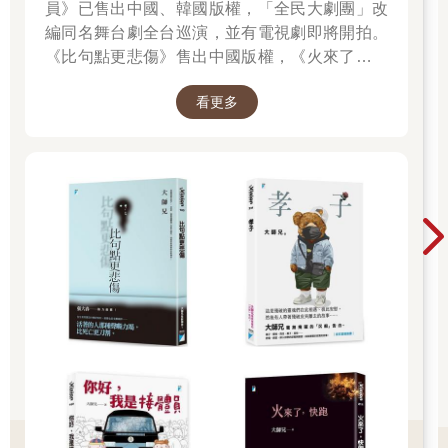
員》已售出中國、韓國版權，「全民大劇團」改
有我一個人知道，他們之中有那麼多人正承受著類似的痛苦。
編同名舞台劇全台巡演，並有電視劇即將開拍。
《比句點更悲傷》售出中國版權，《火來了，快
這些談話中有一點是我始料未及的，那就是這群學生還有另一個
共同點：他們不只感到焦慮，也感到羞愧。他們不只感覺糟糕，
跑》售出泰國版權。
還會因為自己感覺糟糕而更加痛苦，一心只希望自己能像個正常
看更多
人。我不由得想問：校園裡四處可見、倡導精神疾病去汙名化的
海報，難道沒有發揮作用嗎？既然焦慮如此普遍，我的學生為何
仍對自己的焦慮感到如此羞愧？我忽然意識到，社會如何談論焦
慮，可能正在讓大學生（以及我們所有人）感覺更糟，而不是更
好。
目前盛行的各種關於焦慮的說法，讓我的學生根本無法坦然接受
自己感覺很糟這件事。他們跟我說自己有哪裡失調了、患有某種
疾病、哪裡功能異常或腦內化學物質失衡，並且正在用藥物、冥
想、感恩日記與森林浴改善狀況。他們努力克服焦慮，也願意尋
求協助，但每當他們無法馴服焦慮的念頭，就只會感覺更糟。儘
管我的學生已盡了最大努力，他們所聽到的那些焦慮敘事，仍令
他們感到羞愧：因為自己感到焦慮而感覺更糟。這又是「壞掉敘
事」在起作用，而我懷疑不是只有大學生正在吸收「焦慮是一件
可恥之事」這種訊息。