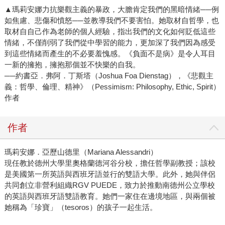
▲瑪莉安娜力抗樂觀主義的暴政，大膽肯定我們的黑暗情緒──例
如焦慮、悲傷和憤怒──並教導我們不要害怕。她取材自哲學，也
取材自自己作為老師的個人經驗，指出我們的文化如何貶低這些
情緒，不僅削弱了我們從中學習的能力，更加深了我們因為感受
到這些情緒而產生的不必要羞愧感。《負面不是病》是令人耳目
一新的擁抱，擁抱那個並不快樂的自我。
──約書亞．弗阿．丁斯塔（Joshua Foa Dienstag），《悲觀主
義：哲學、倫理、精神》（Pessimism: Philosophy, Ethic, Spirit）
作者
作者
瑪莉安娜．亞歷山德里（Mariana Alessandri）
現任教於德州大學里奧格蘭德河谷分校，擔任哲學副教授；該校
是美國第一所英語與西班牙語並行的雙語大學。此外，她與伴侶
共同創立非營利組織RGV PUEDE，致力於推動南德州公立學校
的英語與西班牙語雙語教育。她們一家住在邊境地區，與兩個被
她稱為「珍寶」（tesoros）的孩子一起生活。