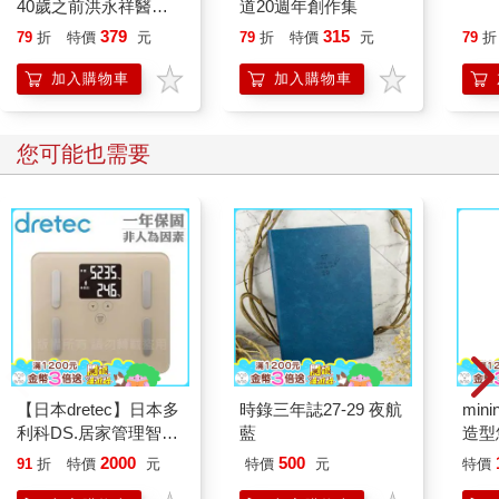
40歲之前洪永祥醫師
道20週年創作集
認知行為療法復興了這種斯多噶世界觀，並賦予它科學上的可信
就告訴我這些事
379
315
79
折
特價
元
79
折
特價
元
79
折
度。這種療法對焦慮的解釋和斯多噶派驚人相似，提出的緩解之
道也很類似。根據網站「好好心靈」（VeryWellMind）──一個
加入購物車
加入購物車
「屢獲殊榮、針對你最關心的心理健康議題提供可.....
您可能也需要
mini
造型悠
託代
【日本dretec】日本多
時錄三年誌27-29 夜航
利科DS.居家管理智能
藍
四合一體重體脂計-摩
2000
500
91
折
特價
元
特價
元
特價
卡色(BS-248BE)