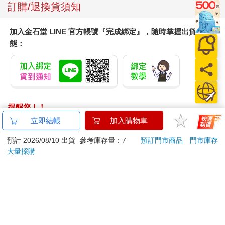
訂購/退換貨須知
加入金石堂 LINE 官方帳號『完成綁定』，隨時掌握出貨動
態：
提醒您！！
金石堂及銀行均不會請您操作ATM! 如接獲電話要求您前往
立即結帳
加入購物車
ATM提款機，請不要聽從指示，以免受騙上當！
預計 2026/08/10 出貨
參考庫存量：7
預訂門市商品
門市庫存
退換貨須知：
大量採購
**提醒您，鑑賞期不等於試用期，退回商品須為全新狀態**
依據「消費者保護法」第19條及行政院消費者保護處公告之
「通訊交易解除權合理例外情事適用準則」，以下商品購買
後，除商品本身有瑕疵外，將不提供7天的猶豫期：
易於腐敗、保存期限較短或解約時即將逾期。（如：生
鮮食品）