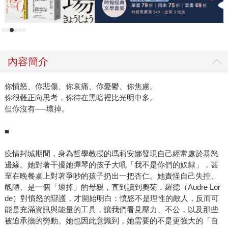
內容簡介
你憤怒、你悲傷、你哀痛、你憂鬱、你焦慮。
你很難正向思考，你待在黑暗裡比光明中多。
但你沒有──壞掉。
■
疫情封城期間，身為哲學教授的瑪莉安娜發現自己經常處於暴怒
邊緣。她對著干擾她彈琴的孩子大吼「我不是你們的奴隸」，甚
至在晚餐桌上對著爭吵的孩子扔出一把杏仁。她責怪自己失控、
醜陋、是一個「壞掉」的母親，直到讀到奧菊．羅德（Audre Lor
de）對憤怒的辯護，才開始明白：憤怒不是理性的敵人，反而可
能是充滿資訊與能量的工具，讓我們看見壓力、不公，以及那些
被迫承擔的勞動。她也因此意識到，她需要的不是更強大的「自