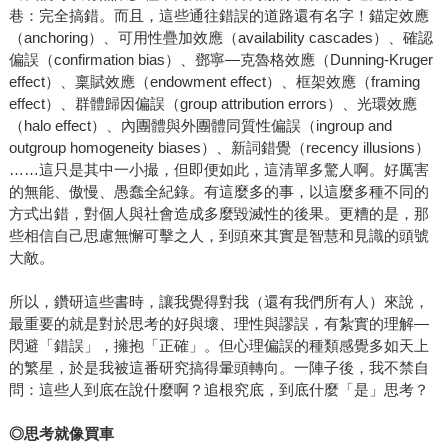
巷：完全搞錯。而且，這些通往錯誤的道路還有名字！錨定效應
（anchoring）、可用性疊加效應（availability cascades）、確認
偏誤（confirmation bias）、鄧寧—克魯格效應（Dunning-Kruger
effect）、稟賦效應（endowment effect）、框架效應（framing
effect）、群體歸因偏誤（group attribution errors）、光環效應
（halo effect）、內團體與外團體同質性偏誤（ingroup and
outgroup homogeneity biases）、新詞錯覺（recency illusions）
……這只是其中一小撮，但即便如此，這清單多驚人啊。好厲害
的無能、傲慢、愚蠢全紀錄。有這麼多的事，以這麼多種不同的
方式出錯，對個人與社會造成多麼毀滅性的後果。更糟的是，那
些相信自己思慮無懈可擊之人，到頭來其實是智慧和見識的頭號
大敵。
所以，鑽研這些書時，讓我覺得對我（還有我們所有人）來說，
最重要的就是對於思考的好與壞、理性與謬誤，有紮實的理解—
閃避「錯誤」，擁抱「正確」。但心理偏誤的種類感覺多如天上
的繁星，於是我被這番研究搞得暈頭轉向。一陣子後，我不禁自
問：這些人到底在說什麼啊？追根究底，到底什麼「是」思考？
◎
思考就像買車