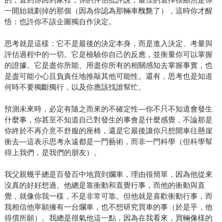
一開始就劃掉的那個（因為你認為那輛車醜斃了），這時你才醒
悟：也許你不該企圖獨自作決定。
思考就是這樣：它不是最後的決定本身，而是進入決定、考量與
評估過程中的一切。它是檢驗你自己的反應，並衡量你可以掌握
的證據。它是盡你所能、用盡你所有的相關感知去掌握事實，也
是盡可能小心且負責任地推敲其他可能性。還有，思考也是知道
何時不要獨斷獨行，以及你應該找誰幫忙。
預測未來時，必定有隨之而來的不確定性—你不只不知道會發生
什麼事，你甚至不知道自己對發生的事會是什麼感覺，不論那是
你終於不再介意不舒服的座椅，還是它最後讓你只想開車往懸崖
衝去—這表示思考永遠都是一門藝術，而非一門科學（但科學幫
得上我們，是我們的朋友）。
我父親幾乎總是百發百中地買到爛車，理由很簡單，因為他從來
沒真的好好想過。他總是靠衝動和直覺行事，而他的衝動與直
覺，就像你我一樣，不是非常可靠。但他就是喜歡衝動行事，而
我相信他寧願擁有一台爛車，也不想研究買車的事（於是乎，他
得償所願）。我總是很氣他這一點，因為在我看來，買輛像樣的