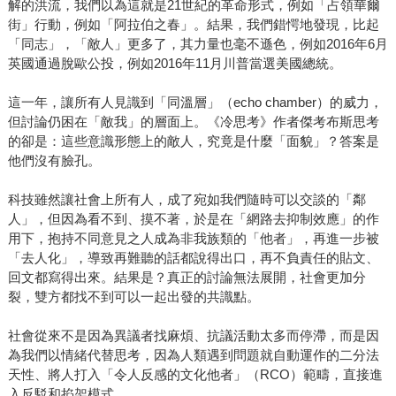
解的洪流，我們以為這就是21世紀的革命形式，例如「占領華爾
街」行動，例如「阿拉伯之春」。結果，我們錯愕地發現，比起
「同志」，「敵人」更多了，其力量也毫不遜色，例如2016年6月
英國通過脫歐公投，例如2016年11月川普當選美國總統。
這一年，讓所有人見識到「同溫層」（echo chamber）的威力，
但討論仍困在「敵我」的層面上。《冷思考》作者傑考布斯思考
的卻是：這些意識形態上的敵人，究竟是什麼「面貌」？答案是
他們沒有臉孔。
科技雖然讓社會上所有人，成了宛如我們隨時可以交談的「鄰
人」，但因為看不到、摸不著，於是在「網路去抑制效應」的作
用下，抱持不同意見之人成為非我族類的「他者」，再進一步被
「去人化」，導致再難聽的話都說得出口，再不負責任的貼文、
回文都寫得出來。結果是？真正的討論無法展開，社會更加分
裂，雙方都找不到可以一起出發的共識點。
社會從來不是因為異議者找麻煩、抗議活動太多而停滯，而是因
為我們以情緒代替思考，因為人類遇到問題就自動運作的二分法
天性、將人打入「令人反感的文化他者」（RCO）範疇，直接進
入反駁和掐架模式。