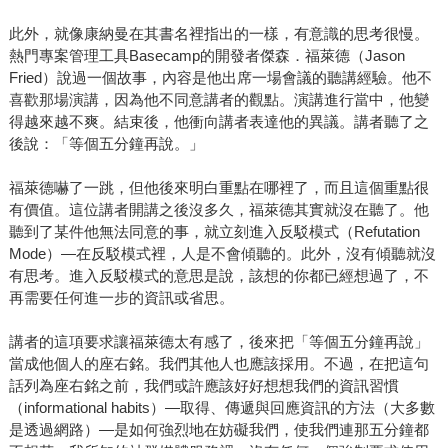
此外，就像康納曼在其書名裡指出的一樣，有意識的思考很慢。
熱門專案管理工具Basecamp的開發者傑森．福萊德（Jason
Fried）說過一個故事，內容是他出席一場會議的聽講經驗。他不
喜歡那場演講，因為他不同意講者的觀點。演講進行當中，他變
得越來越不爽。結束後，他衝向講者表達他的異議。講者聽了之
後說：「等個五分鐘再說。」
福萊德嚇了一跳，但他後來明白重點在哪裡了，而且這個重點很
有價值。這位講者開講之後沒多久，福萊德其實就沒在聽了。他
聽到了某件他無法同意的事，就立刻進入反駁模式（Refutation
Mode）—在反駁模式裡，人是不會傾聽的。此外，沒有傾聽就沒
有思考。進入反駁模式的意思是說，該想的你都已經想過了，不
再需要任何進一步的資訊或省思。
講者的這項要求讓福萊德太有感了，後來把「等個五分鐘再說」
當成他個人的座右銘。我們其他人也應該採用。不過，在把這句
話列為座右銘之前，我們或許應該好好想想我們的資訊習慣
（informational habits）—取得、傳遞與回應資訊的方法（大多數
是透過網路）—是如何強烈地在妨礙我們，使我們連那五分鐘都