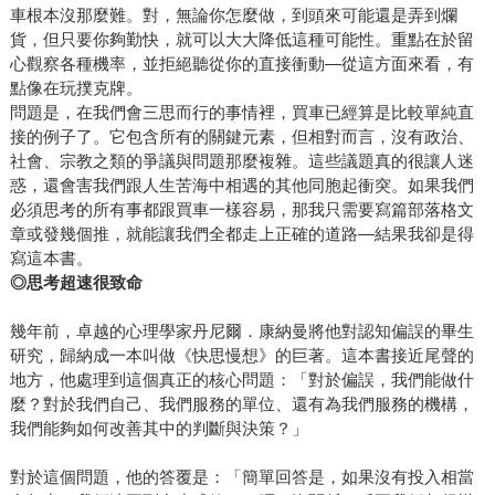
車根本沒那麼難。對，無論你怎麼做，到頭來可能還是弄到爛
貨，但只要你夠勤快，就可以大大降低這種可能性。重點在於留
心觀察各種機率，並拒絕聽從你的直接衝動—從這方面來看，有
點像在玩撲克牌。
問題是，在我們會三思而行的事情裡，買車已經算是比較單純直
接的例子了。它包含所有的關鍵元素，但相對而言，沒有政治、
社會、宗教之類的爭議與問題那麼複雜。這些議題真的很讓人迷
惑，還會害我們跟人生苦海中相遇的其他同胞起衝突。如果我們
必須思考的所有事都跟買車一樣容易，那我只需要寫篇部落格文
章或發幾個推，就能讓我們全都走上正確的道路—結果我卻是得
寫這本書。
◎思考超速很致命
幾年前，卓越的心理學家丹尼爾．康納曼將他對認知偏誤的畢生
研究，歸納成一本叫做《快思慢想》的巨著。這本書接近尾聲的
地方，他處理到這個真正的核心問題：「對於偏誤，我們能做什
麼？對於我們自己、我們服務的單位、還有為我們服務的機構，
我們能夠如何改善其中的判斷與決策？」
對於這個問題，他的答覆是：「簡單回答是，如果沒有投入相當