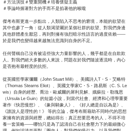
＃方法演技＃雙重開機＃培養懷疑主義
＃爭論時握著對方的手而不是掐著他的喉嚨
傑考布斯更進一步點出，人類陷入不思考的窘境，本能的欲望在
其中也參了一角：從人類渴望屬於某個社群的欲望、對我們身邊
其他群體產生厭惡，再到對擁有強烈暗示性語言的過度依賴——
於是我們也變得越來越無法意識到自身的不足。
任何聲稱自己沒有被這些強大力量影響的人，幾乎都是在自欺欺
人。對我們絕大多數的人來說，問題在於我們隨波逐流時，內心
是否抱有最輕度的抗拒。
從英國哲學家彌爾（John Stuart Mill）、美國詩人T・S・艾略特
（Thomas Stearns Eliot）、英國文學家C・S・路易斯（C. S. Le
wis）自身的經歷、喬治・歐威爾的犀利見解、娥蘇拉・勒瑰恩
（Ursula Le Guin）的短篇小說，到當代社會、經濟和心理學重要
著作《快思慢想》、《象與騎象人》、《好人總是自以為是》、
《誰說人是理性的！》 等的立論，傑考布斯藉助不同時代的思想
家擁有的資源與經歷，總結得出：真正想要思考的人，不得不培
養一套策略——哪怕只是為了認清自己在社會壓力下的最細微心
理，例如認清並面對「圈內人」對我們的吸引力，以及我們對