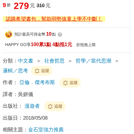
279
9
折
元
310
元
認購希望書包，幫助弱勢孩童上學不中斷！
10
預計最高可得金幣
點
?
100累1點 4點抵1元
HAPPY GO享
折抵無上限
分類：
中文書
＞
社會哲思
＞
哲學／當代思潮
＞
邏輯／思考
追蹤
作者：
亞倫．傑考布斯
追蹤
譯者：
吳妍儀
出版社：
漫遊者
追蹤
出版日：
2018/05/08
相關主題：
金石堂強力推薦