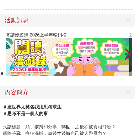
活動訊息
閱讀漫遊錄-2026上半年暢銷榜
2
內容簡介
＃這世界太莫名我用思考求生
＃思考不是一個人的事
只讀標題，順手按讚和分享、轉貼，之後卻被真相打臉？
網路筆戰、瘋狂洗版，事後才後悔自己被人帶風向？