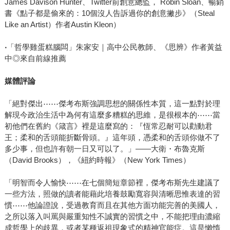
James Davison Hunter、Twitter前創意總監， Robin Sloan、暢銷
書《點子都是偷來的：10個沒人告訴過你的創意撇步》（Steal
Like an Artist）作者Austin Kleon）
‧
「哲學雞蛋糕腦闆」朱家安｜高中公民教師、《思辨》作者黃益
中◎來自前線推薦
媒體評論
「絕對傑出⋯⋯傑考布斯強調思想的關係性本質，這一點對於理
解現今政治生活中為何有這麼多糟糕的思維，是很根本的⋯⋯當
初他們在舊約《箴言》裡是這麼寫的：『恆常忍耐可以勸動君
王；柔和的舌頭能折斷骨頭。』這年頭，憑柔和的舌頭你做不了
多少事，但也許有朝一日又可以了。」——大衛・布魯克斯
（David Brooks），《紐約時報》（New York Times）
「明智而令人愉快⋯⋯在七個簡短章節裡，傑考布斯先生建議了
一些方法，照做的讀者能藉此培養鼓勵寬容與清晰思惟表達的習
慣⋯⋯他論證說，受過教育而且在其他方面功能完善的美國人，
之所以落入叫罵與嚴重知性不誠實的習慣之中，不能把理由濃縮
成哲學上的歧異，或者某種返祖現象式的精神官能症。這是懶惰