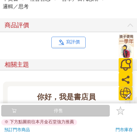
邏輯／思考
知會得到社會認同的態度」—特別是在網路環境下，靠著「喜
歡」、「讚」、「追蹤」和「加好友」，個人的態度要得到社會
認可實在容易得多，而且馬上就能得到—既然如此，人為什麼要
商品評價
思考？
羅賓遜以一席提神醒腦的嚴肅評論來總結她的反省：在這種環境
寫評價
下，「未獲認可的觀點實際上會遭受不被理解的懲罰」。這不是
因為我們生活在人人有心刻意打壓異端的社會裡（雖然從某種程
度上說我們是確實如此），「反而只是追求共識的本能過度肥大
相關主題
所造成的後果」。如果你想要思考，你就必須縮減「過度肥大的
追求共識本能」。然而，考量到那種本能之強大，親愛的讀者，
你非常有可能不想去惹這個麻煩。
那種追求共識的本能，在我們的時代裡更加發揚光大，因為我們
你好，我是書店員
每天都在處理號稱是資訊、卻通常都是廢話的混亂洪流。這不是
什麼新鮮事。T．S．艾略特在幾乎一個世紀前寫到一種現象，而
所有來買書的讀者和顧客，無論是基於什麼目
停售
他相信那是十九世紀的產物：「在這個時代，有這麼多事要去了
的、想買哪一種書給誰，都是希望透過這本書來
解，又有這麼多知識領域以不同的意義來使用相同的字詞，每個
※ 下方點圖前往本月金石堂強力推薦
表達自己的感受──
人對於一大堆事情又都只了解一點點，以至於對任何人來說，我
看更多
預訂門市商品
門市庫存
們到底知不知道自己說出口的話有幾分真實，都變得越來越困