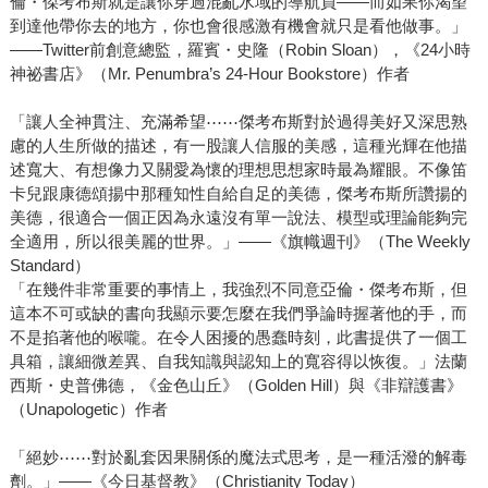
倫・傑考布斯就是讓你穿過混亂水域的導航員——而如果你渴望
到達他帶你去的地方，你也會很感激有機會就只是看他做事。」
——Twitter前創意總監，羅賓・史隆（Robin Sloan），《24小時
神祕書店》（Mr. Penumbra’s 24-Hour Bookstore）作者
「讓人全神貫注、充滿希望⋯⋯傑考布斯對於過得美好又深思熟
慮的人生所做的描述，有一股讓人信服的美感，這種光輝在他描
述寬大、有想像力又關愛為懷的理想思想家時最為耀眼。不像笛
卡兒跟康德頌揚中那種知性自給自足的美德，傑考布斯所讚揚的
美德，很適合一個正因為永遠沒有單一說法、模型或理論能夠完
全適用，所以很美麗的世界。」——《旗幟週刊》（The Weekly
Standard）
「在幾件非常重要的事情上，我強烈不同意亞倫・傑考布斯，但
這本不可或缺的書向我顯示要怎麼在我們爭論時握著他的手，而
不是掐著他的喉嚨。在令人困擾的愚蠢時刻，此書提供了一個工
具箱，讓細微差異、自我知識與認知上的寬容得以恢復。」法蘭
西斯・史普佛德，《金色山丘》（Golden Hill）與《非辯護書》
（Unapologetic）作者
「絕妙⋯⋯對於亂套因果關係的魔法式思考，是一種活潑的解毒
劑。」——《今日基督教》（Christianity Today）