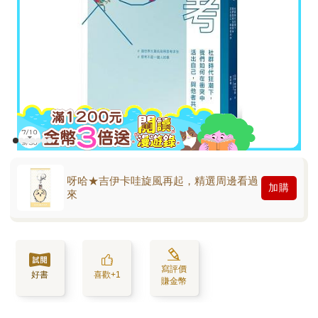
呀哈★吉伊卡哇旋風再起，精選周邊看過
加購
來
寫評價
好書
喜歡+1
賺金幣