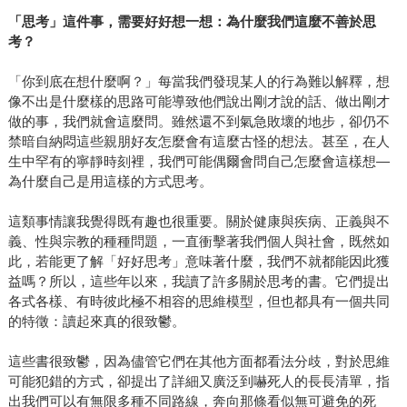
「思考」這件事，需要好好想一想：為什麼我們這麼不善於思
考？
「你到底在想什麼啊？」每當我們發現某人的行為難以解釋，想
像不出是什麼樣的思路可能導致他們說出剛才說的話、做出剛才
做的事，我們就會這麼問。雖然還不到氣急敗壞的地步，卻仍不
禁暗自納悶這些親朋好友怎麼會有這麼古怪的想法。甚至，在人
生中罕有的寧靜時刻裡，我們可能偶爾會問自己怎麼會這樣想—
為什麼自己是用這樣的方式思考。
這類事情讓我覺得既有趣也很重要。關於健康與疾病、正義與不
義、性與宗教的種種問題，一直衝擊著我們個人與社會，既然如
此，若能更了解「好好思考」意味著什麼，我們不就都能因此獲
益嗎？所以，這些年以來，我讀了許多關於思考的書。它們提出
各式各樣、有時彼此極不相容的思維模型，但也都具有一個共同
的特徵：讀起來真的很致鬱。
這些書很致鬱，因為儘管它們在其他方面都看法分歧，對於思維
可能犯錯的方式，卻提出了詳細又廣泛到嚇死人的長長清單，指
出我們可以有無限多種不同路線，奔向那條看似無可避免的死