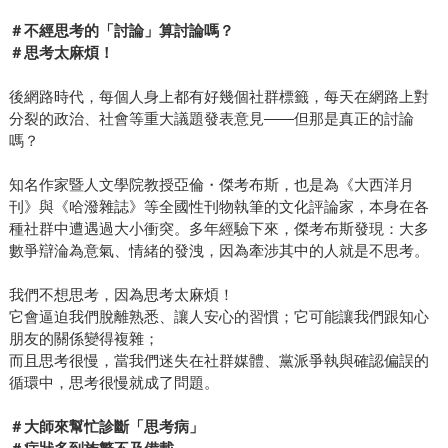
＃不經思考的「討論」算討論嗎？
＃思考太麻煩！
後網路時代，每個人身上都有好幾個社群標籤，每天在網路上對
分裂的政治、社會等重大議題發表意見——但那是真正的討論
嗎？
知名作家暨人文學院教授亞倫・傑考布斯，也是為《大西洋月
刊》與《哈潑雜誌》等全國性刊物執筆的文化評論家，本身在各
種社群中遭遇過大小衝突。多年經驗下來，傑考布斯發現：大多
數爭辯淪為意氣、情緒的發洩，因為牽涉其中的人就是不思考。
我們不想思考，因為思考太麻煩！
它會逼迫我們脫離熟悉、讓人安心的習慣；它可能讓我們跟知心
朋友的關係變得複雜；
而且思考很慢，當我們迷失在社群媒體、黨派爭執與確認偏誤的
循環中，思考很慢就成了問題。
＃大師來幫忙診斷「思考病」