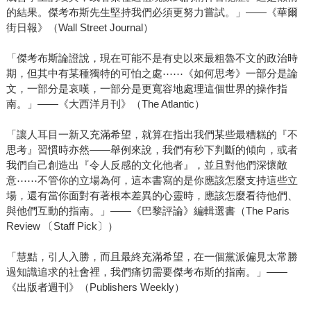
的結果。傑考布斯先生堅持我們必須更努力嘗試。」——《華爾
街日報》（Wall Street Journal）
「傑考布斯論證說，現在可能不是有史以來最粗魯不文的政治時
期，但其中有某種獨特的可怕之處⋯⋯《如何思考》一部分是論
文，一部分是哀嘆，一部分是更寬容地處理這個世界的操作指
南。」——《大西洋月刊》（The Atlantic）
「讓人耳目一新又充滿希望，就算在指出我們某些最糟糕的『不
思考』習慣時亦然——舉例來說，我們有秒下判斷的傾向，或者
我們自己創造出『令人反感的文化他者』，並且對他們深懷敵
意⋯⋯不管你的立場為何，這本書寫的是你應該怎麼支持這些立
場，還有當你面對有著根本差異的心靈時，應該怎麼看待他們、
與他們互動的指南。」——《巴黎評論》編輯選書（The Paris
Review 〔Staff Pick〕）
「慧黠，引人入勝，而且最終充滿希望，在一個黨派偏見太常勝
過知識追求的社會裡，我們痛切需要傑考布斯的指南。」——
《出版者週刊》（Publishers Weekly）