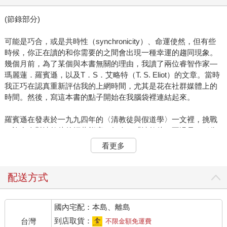
(節錄部分)
可能是巧合，或是共時性（synchronicity）、命運使然，但有些
時候，你正在讀的和你需要的之間會出現一種幸運的趨同現象。
幾個月前，為了某個與本書無關的理由，我讀了兩位睿智作家—
瑪麗蓮．羅賓遜，以及T．S．艾略特（T. S. Eliot）的文章。當時
我正巧在認真重新評估我的上網時間，尤其是花在社群媒體上的
時間。然後，寫這本書的點子開始在我腦袋裡連結起來。
羅賓遜在發表於一九九四年的〈清教徒與假道學〉一文裡，挑戰
了許多人對清教徒的輕蔑態度（如今，「清教徒」不過是一種侮
辱之詞），並對於他們所想的事、那些思考背後的理由，提出較
看更多
寬容而準確的說明。下筆時，她突然想到，「我們談論或想起清
教徒的方式，在我看來是一種可以用來討論所謂『清教徒主義』
這個現象許多重要面向的模型。」也就是說，被我們說成是「清
配送方式
教徒式」的種種特徵—死板、心胸狹窄、愛下判斷—正是大家每
次談起清教徒時所展現的特質。
國內宅配：本島、離島
那麼，為什麼會這樣呢？為什麼大家對清教徒的態度是這麼的
到店取貨：
台灣
不限金額免運費