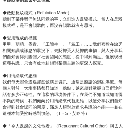
＃症狀多到族繁不及備載
◆啟動反駁模式（Refutation Mode）
聽到了某件我們無法同意的事，立刻進入反駁模式。當人在反駁
模式裡，是不會傾聽的，而沒有傾聽就沒有思考。
◆愛用現成的標籤
甲甲、萌萌、覺青、「工讀生」、「黨工」……我們喜歡在缺乏
相關知識或訊息的狀況下，去貶抑受人貶抑的事物，與人分享我
們自知會得到團體／社會認同的態度，從中得到滿足。但展現出
這種共識，只會有效地封鎖對某個主題的更深入探究。
◆用情緒取代思維
我們每天都會遭遇那些號稱是資訊、通常是廢話的混亂洪流。每
個人對於一大堆事情都只知道一點點，越來越難掌握自己所說的
話有多少正確性。在這樣的環境條件下，在我們不知道或知道得
不夠的時候，我們傾向於用情緒來代替思維，以便分享我們自知
會得到社會認同的態度，滿足人類對於追求共識的本能——並在
這種本能受挫時感到憤怒。（T・S・艾略特）
◆「令人反感的文化他者」（Repugnant Cultural Other）與去人