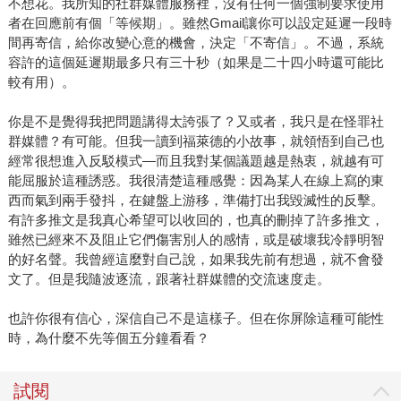
不想花。我所知的社群媒體服務裡，沒有任何一個強制要求使用
者在回應前有個「等候期」。雖然Gmail讓你可以設定延遲一段時
間再寄信，給你改變心意的機會，決定「不寄信」。不過，系統
容許的這個延遲期最多只有三十秒（如果是二十四小時還可能比
較有用）。
你是不是覺得我把問題講得太誇張了？又或者，我只是在怪罪社
群媒體？有可能。但我一讀到福萊德的小故事，就領悟到自己也
經常很想進入反駁模式—而且我對某個議題越是熱衷，就越有可
能屈服於這種誘惑。我很清楚這種感覺：因為某人在線上寫的東
西而氣到兩手發抖，在鍵盤上游移，準備打出我毀滅性的反擊。
有許多推文是我真心希望可以收回的，也真的刪掉了許多推文，
雖然已經來不及阻止它們傷害別人的感情，或是破壞我冷靜明智
的好名聲。我曾經這麼對自己說，如果我先前有想過，就不會發
文了。但是我隨波逐流，跟著社群媒體的交流速度走。
也許你很有信心，深信自己不是這樣子。但在你屏除這種可能性
時，為什麼不先等個五分鐘看看？
試閱