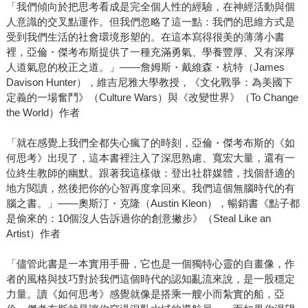
「我們傾向於把思考看成是完全個人性的經驗，在神經活動與個
人意識的交叉點運作。但我們忽略了這一點：我們的思維方式是
受到我們生活的社會環境形塑的。在這本寫得很美的薄薄小書
裡，亞倫・傑考布斯提供了一種充滿勇氣、學養豐厚、又有深厚
人道氣息的校正之道。」——詹姆斯・戴維森・杭特（James
Davison Hunter），維吉尼雅大學教授，《文化戰爭：為美國下
定義的一場奮鬥》（Culture Wars）與《改變世界》（To Change
the World）作者
「就在感覺上我們全都失心瘋了的時刻，亞倫・傑考布斯的《如
何思考》出現了，這本書裡注入了深思熟慮、寬宏大量，還有一
位終生教師的幽默。跟著我這樣做：登出社群媒體，找個舒適的
地方閱讀，然後把你的心智再度拿回來。我們這個無腦時代的有
腦之書。」——奧斯汀・克隆（Austin Kleon），暢銷書《點子都
是偷來的：10個沒人告訴過你的創意撇步》（Steal Like an
Artist）作者
「儘管此書是一本實用手冊，它也是一個獨特心靈的自畫像，作
者的風格與技巧對於我們這個時代的認知亂流來說，是一股穩定
力量。讀《如何思考》感覺就像是搭乘一艘小而紮實的船，亞