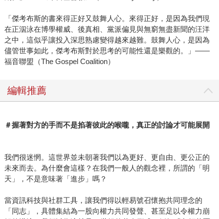
「傑考布斯的書來得正好又鼓舞人心。來得正好，是因為我們現
在正泅泳在博學權威、後真相、黨派偏見與無窮無盡新聞的汪洋
之中，這似乎讓投入深思熟慮變得越來越難。鼓舞人心，是因為
儘管世事如此，傑考布斯對於思考的可能性還是樂觀的。」——
福音聯盟（The Gospel Coalition）
編輯推薦
＃握著對方的手而不是掐著彼此的喉嚨，真正的討論才可能展開
我們很迷惘。這世界並未朝著我們以為更好、更自由、更公正的
未來而去。為什麼會這樣？在我們一般人的觀念裡，所謂的「明
天」，不是意味著「進步」嗎？
當資訊科技與社群工具，讓我們得以輕易號召懷抱共同理念的
「同志」，具體集結為一股向權力共同發聲、甚至足以令權力崩