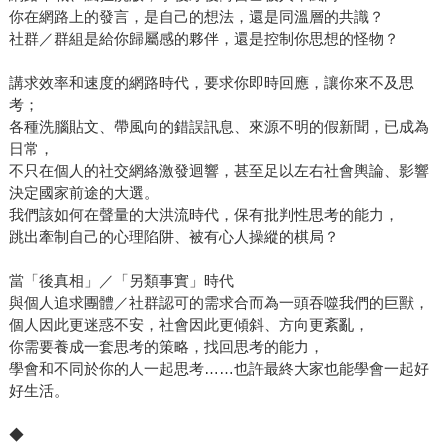
你在網路上的發言，是自己的想法，還是同溫層的共識？
社群／群組是給你歸屬感的夥伴，還是控制你思想的怪物？
講求效率和速度的網路時代，要求你即時回應，讓你來不及思
考；
各種洗腦貼文、帶風向的錯誤訊息、來源不明的假新聞，已成為
日常，
不只在個人的社交網絡激發迴響，甚至足以左右社會輿論、影響
決定國家前途的大選。
我們該如何在聲量的大洪流時代，保有批判性思考的能力，
跳出牽制自己的心理陷阱、被有心人操縱的棋局？
當「後真相」／「另類事實」時代
與個人追求團體／社群認可的需求合而為一頭吞噬我們的巨獸，
個人因此更迷惑不安，社會因此更傾斜、方向更紊亂，
你需要養成一套思考的策略，找回思考的能力，
學會和不同於你的人一起思考……也許最終大家也能學會一起好
好生活。
◆