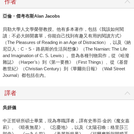
作者
亞倫・傑考布斯
Alan Jacobs
貝勒大學人文學榮譽教授。他有多本著作，包括《我該如何閱
讀：不必大師開書單，你能自己找到有趣又有用的閱讀方式》
（The Pleasures of Reading in an Age of Distraction），以及《納
尼亞人：C・S・路易斯的生活與想像》（The Narnian: The Life
and Imagination of C. S. Lewis）。曾為各種刊物寫作，從《哈潑
雜誌》（Harper’s）到《第一要務》（First Things）、從《基督
教世紀》（Christian Century）到《華爾街日報》（Wall Street
Journal）都包括在內。
譯者
吳妍儀
中正哲研所碩士畢業，現為專職譯者，譯有史蒂芬‧金的《魔女嘉
莉》、《暗夜無星》、《忘憂地》，以及《太陽召喚：格里莎三
部曲》、《一九八四》、《美麗新世界》、《福爾摩斯與開膛手