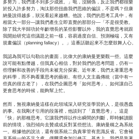
多努力，我們達不到多少成效。」呃，沒關係，反正我們都很樂
於投入許多努力，淘汰那些扭曲我們思維的偏誤，不是嗎？但康
納曼說得越多，狀況看起來越糟。他說，我們的思考工具中，有
相當大一部分—讓我們產生立即直覺的那部分—「不是很受教。
除了我大半歸功於年齡增長的某些影響以外，我的直覺思考就跟
我開始研究這些議題之前一樣，容易過度自信、預測極端，又有
規畫偏誤（planning fallacy）。」這番話聽起來不怎麼鼓舞人心。
我認為我可以勾勒出的畫面，比偉大的康納曼更樂觀一些。這麼
說可能有點僭越，但我真心相信，對於我們的思考問題，仍有一
些理解和改善的手段尚未被充分探索。近年來，我們太著重思考
的科學，而不夠看重思考的藝術。有些人文主義傳統（當中有一
些真的很古老了），在我們企圖思考「如何思考」、如何讓自己
更會思考的時候，能夠幫上忙。
然而，無視康納曼這樣在此領域深入研究並學習的人，是很愚蠢
的事。在我剛才引用的段落裡，他談到了「直覺思考」。這是
「快」的那種思考。它讓我們得以作出瞬間的判斷，即時解讀眼
前的情境，強烈傾向去贊成或反對某些想法。康納曼稱之為系統
一。根據他的說法，還有個系統二負責掌管有意識反省。它會補
充系統一的不足之處，偶爾還會加以修正。基本上，我們是靠著