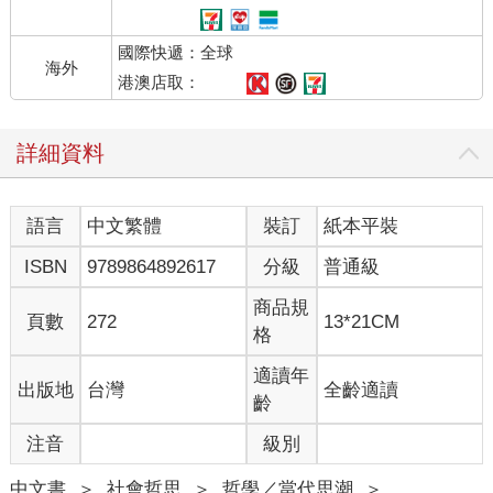
「清教徒」？「答案很簡單。」羅賓遜寫道。「這是個絕佳範
例，指出我們有一種集體渴望—在缺乏相關知識或訊息的狀況
國際快遞：全球
下，去貶抑受人貶抑的事物—藉此得到回饋，也就是共享一種我
海外
們自知會得到社會認同的態度，並從中享受到快感。」這意思是
港澳店取：
說，我們譴責清教徒主義，是因為我們知道自己交談的對象會共
享這種對清教徒的貶抑態度，也會贊同我們喚起這種感受。使用
詳細資料
這個詞彙時，它和清教徒的行動、信念所代表的真相到底有無任
何顯著關連性，一點都不重要。在這種狀況下，清教徒一詞不具
任何意義，肯定也不符合史實。這個詞彙比較像是進入俱樂部的
語言
中文繁體
裝訂
紙本平裝
通關密語。
ISBN
9789864892617
分級
普通級
羅賓遜進一步評論說，這種使用方式「讓我們看到，這樣的共識
可以多麼有效地封鎖對某個主題的探究」—這有可能是通篇最重
商品規
頁數
272
13*21CM
要的論點。一個詞彙越能夠有效展現我得到某個團體的接納，我
格
就越懶得再去檢驗我對這個詞彙的用法從任何一種標準來看到底
算不算正當。所以，喜歡指控別人「像清教徒一樣」，會認真地
適讀年
出版地
台灣
全齡適讀
力求盡可能不去理解真正的清教徒—也就是說，致力於不去思
齡
考。
注音
級別
羅賓遜的分析很敏銳，而且考量到這篇文章是在網路變成跨文化
中文書
＞
社會哲思
＞
哲學／當代思潮
＞
現象之前所寫的，更是難能可貴。思考讓人類無法「分享我們自