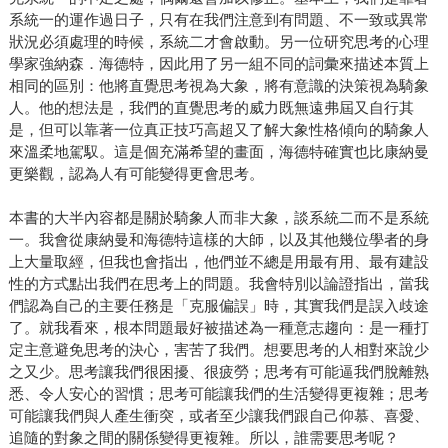
系統一的運作過日子，只有在我們注意到有問題、不一致或異常
狀況必須處理的時候，系統二才會啟動。另一位研究思考的心理
學家強納森．海德特，因此用了另一組不同的詞彙來描述本質上
相同的區別：他將直覺思考視為大象，將有意識的決策視為騎象
人。他的想法是，我們的直覺思考的威力既無遠弗屆又自行其
是，但可以靠著一位真正技巧高超又了解大象性格傾向的騎象人
來溫柔地駕馭。這是個充滿希望的畫面，海德特確實也比康納曼
更樂觀，認為人有可能變得更會思考。
本書的大半內容都是關於騎象人而非大象，談系統二而不是系統
一。我會從康納曼和海德特這樣的大師，以及其他幾位學者的身
上大量取經，但我也會指出，他們並不總是用最有用、最有建設
性的方式點出我們在思考上的問題。我會特別以論證指出，當我
們認為自己的主要任務是「克服偏誤」時，其實我們是誤入歧途
了。就我看來，根本問題最好被描述為一種意志趨向：是一種打
定主意避免思考的決心，害苦了我們。想要思考的人相對來說少
之又少。思考讓我們很困擾、很疲勞；思考有可能逼我們脫離熟
悉、令人安心的習慣；思考可能讓我們的生活變得更複雜；思考
可能讓我們與人產生衝突，或者至少讓我們跟自己仰慕、喜愛、
追隨的對象之間的關係變得更複雜。所以，誰需要思考呢？