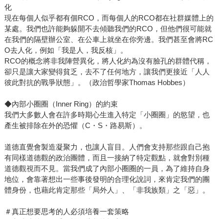
化
現在每個人似乎都有個RCO，而每個人的RCO都在社群媒體上的
某處。我們也許能夠躲開不去傾聽我們的RCO，但他們很可能就
在我們的隔壁辦公室、在公車上就坐在你旁邊。我們甚至會將RC
O去人化，例如「我是人，我反核」。
RCO的概念將非我陣營異化，將人化約為沒有臉孔的群體代稱，
卻只是讓大家變得貧乏，去不了任何地方，讓我們更接近「人人
彼此對抗的戰爭狀態」。（政治哲學家Thomas Hobbes）
◆內部小圈圈（Inner Ring）的約束
我們大多數人會在許多時期心生進入特定「小圈圈」的慾望，也
產生被排除在外的恐懼（C・S・路易斯）。
道德直覺會製造凝聚力，也讓人盲目。人們會支持那些跟自己抱
有同樣道德觀的政治團體，而且一接納了特定觀點，就會對別種
道德觀視而不見。當我們成了內部小圈圈的一員，為了維持自身
地位，會靠著想出一些事後發明的合理化說詞，來肯定我們的團
體身份，也藉此肯定那些「局外人」、「非我族類」之「惡」。
＃真正想要思考的人必須培養一套策略