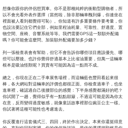
想像你跟你的伴侶想買車。你不是那種純粹的衝動型購物者，所
以不會光看外表作選擇（當然啦，除非那輛車醜到爆，你連坐在
裡面被人看到都覺得可恥）。你知道有許多重要條件要考量，你
也設法要記住它們全部，例如里程油耗量、可靠性、舒適度、置
物空間、座椅、音響系統等等。我們需要GPS這一類額外配備
嗎？你可能會這麼問。加裝額外配備要加多少錢？
列一張檢查表會有幫助，但它不會告訴你哪些項目應該優先、哪
些可以壓後。也許你覺得舒適基本上比省油重要，但萬一這輛車
根本是吸油怪獸呢？買賣有可能因為這一點而不成。
總之，你現在正在二手車展售場裡，而這輛藍色豐田看起來很
棒，各大網站對這輛車的評價也都很正面。你檢查過車子，也坐
進車裡，確認過自己後腰部位的感覺：下半身感覺都滿好的吧？
你試開了一趟，覺得似乎有一點點顛簸，不過這可能是因為你太
在意，反而變得過度敏感，就像童話故事裡那位豌豆公主一樣。
你試著將這種可能性也考慮進去。
你反覆進行這套儀式三、四回，終於作出決定。本來你還挺得意
的，直到你回到家裡，你的伴侶批評說，最佳的選擇很顯然是你