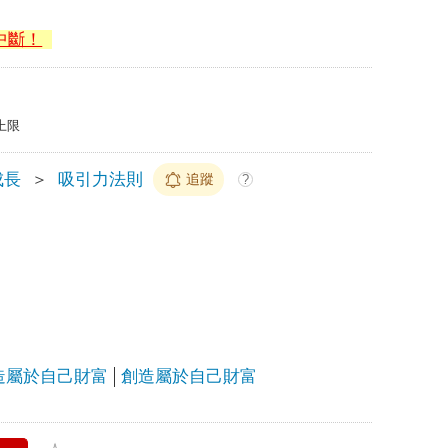
中斷！
上限
成長
＞
吸引力法則
追蹤
?
造屬於自己財富
創造屬於自己財富