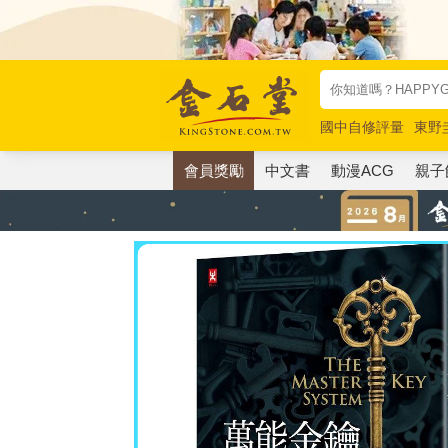
國中自修評量
東野
唯紅花綻放
奧德賽
會員獎勵
中文書
動漫ACG
親子