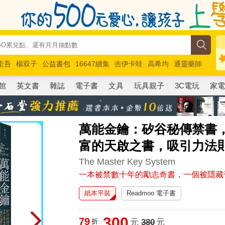
圭吾
楊双子
公益書包
16647續集
吉伊卡哇
高希均
通靈藥師
路邊攤新作
馬斯克
玩具總動員5
超慢跑
館
英文書
雜誌
電子書
文具
玩具親子
3C電玩
家
萬能金鑰：矽谷秘傳禁書
富的天啟之書，吸引力法則
The Master Key System
一本被禁數十年的勵志奇書，一個被隱藏
紙本平裝
Readmoo 電子書
300
79
折
元
380
元