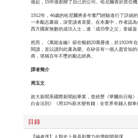
做起，15年後創辦了自己的公司。哈尼爾善於抓住
1912年，46歲的哈尼爾將多年奮鬥經驗進行了詳細的總結
一本勵志書籍，深受讀者喜愛。在本書中，作者認為
西方國家無數的成功人士，連「成功學之父」拿破崙．希爾
然而，《萬能金鑰》卻在暢銷20萬冊後，於1933
閱讀，並以讀到此書為榮。在矽谷有一個人盡皆知的
商，堪稱百年不墜的勵志經典。
譯者簡介
周玉文
政大新聞系國際新聞組畢業，曾經歷《華爾街日報》
白金法則》《用10%薪水變有錢：全世界有錢人都
目錄
【編者序】人類史上最具影響力的潛能開發課