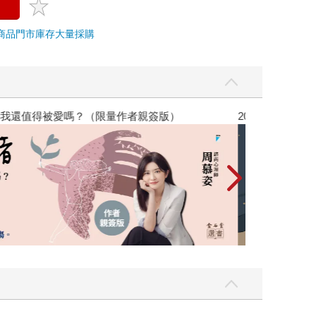
商品
門市庫存
大量採購
，我還值得被愛嗎？（限量作者親簽版）
2026年8月金