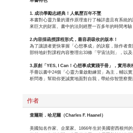
本書特色
1.
成功學勵志經典！人氣歷百年不墜
本書對心靈力量的運作原理進行了極詳盡且有系統的
來巨大的財富。書中的法則經歷一百多年的時間考驗
2.
內容採函授課程形式，最容易吸收的版本！
為了讓讀者更快掌握「心想事成」的訣竅，除作者查
部特地針對課程內容整理出33條「宇宙法則」，以
3.
原創「YES, I Can！心想事成實踐手冊」，實
手冊以書中24個「心靈力量啟動練習」為主，輔以
析問卷」幫助你更誠實地面對自我，帶給你智慧察覺
作者
查爾斯．哈尼爾（
Charles F. Haanel
）
美國知名作家、企業家。1866年生於美國密西根州的安