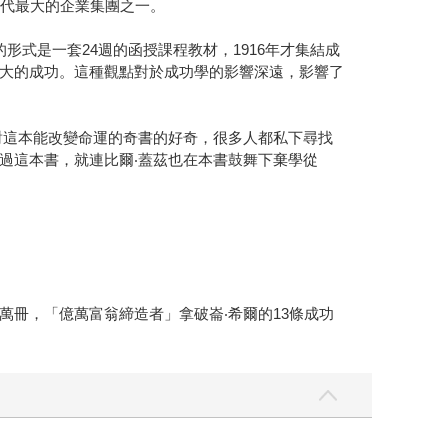
年代最大的企業集團之一。
最初的形式是一套24週的函授課程教材，1916年才集結成
大的成功。這種觀點對於成功學的影響深遠，影響了
們對這本能改變命運的奇書的好奇，很多人都私下尋找
過這本書，就連比爾‧蓋茲也在本書鼓舞下棄學從
冊，「億萬富翁締造者」拿破崙‧希爾的13條成功