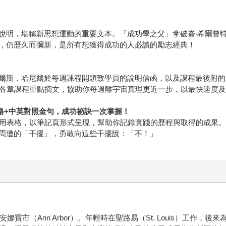
說明，堪稱新思想運動的重要文本。「成功學之父」拿破崙‧希爾曾
，仍歷久而彌新，是所有想獲得成功的人必讀的勵志經典！
爾斯．哈尼爾於每週課程開頭致學員的說明信函，以及課程最後附的
及各章課程重點摘文，協助你每週離宇宙真理更近一步，以最快速度
用表格+中英對照金句，成功祕訣一次掌握！
實用表格，以筆記頁形式呈現，幫助你記錄實踐的歷程與取得的成果
周遭的「干擾」，勇敢向這些干擾說：「不！」
娜寶市（Ann Arbor）。年輕時在聖路易（St. Louis）工作