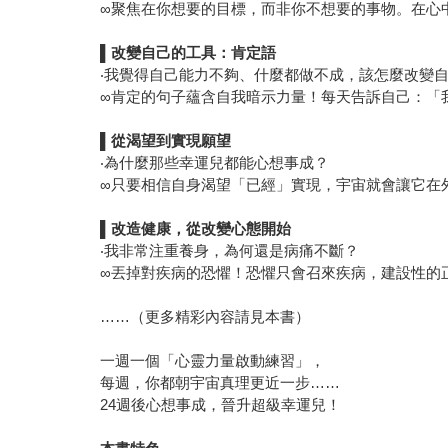
∞聚焦在你想要的目標，而非你不想要的事物。在心
▌
改變自己的工具：肯定語
‧我覺得自己能力不夠、什麼都做不成，該怎麼改變
∞肯定的句子蘊含自我暗示力量！每天告訴自己：「
▌
從渴望到實現願望
‧為什麼那些幸運兒都能心想事成？
∞只要相信自身渴望「已經」實現，宇宙就會讓它在
▌
改造健康，從改變心態開始
‧我非常注重養身，為何還是病痛不斷？
∞丟掉對疾病的恐懼！恐懼只會召來疾病，建設性的
……（更多精彩內容請見本書）
一週一個「心靈力量啟動練習」，
每週，你都朝宇宙真理更近一步……
24週後心想事成，晉升超級幸運兒！