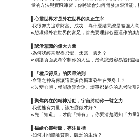
量的方法與實踐練習，你將學會如何開發無限潛能，
▌
心靈世界才是外在世界的真正主宰
‧我很努力追求財富、成功，為什麼結果總是差強人
∞想獲得外在世界的富足，首先要理解心靈運作的奧
▌
認潛意識的偉大力量
‧為何我經常覺得恐懼、焦慮、匱乏？
∞別讓負面思考宰制你的人生，潛意識最容易被錯誤
▌
「種瓜得瓜」的因果法則
‧命運之神為何讓這麼多倒楣事發生在我身上？
∞改變心態，就能改變命運。壞事都是你的思考吸引
▌
聚焦內在的精神活動，宇宙將助你一臂之力
‧我想擁有力量，該怎麼做才好？
∞先「知道」，才能「擁有」，你要清楚認知「力量
▌
描繪心靈藍圖，專注目標
‧如何才能脫離貧窮、匱乏的生活？