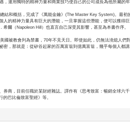
機遇，運用獨特的精神力量和商業技巧使自己的公司成長為他所屬的
和概括，完成了《萬能金鑰》(The Master Key System)。
個人的精神力量具有巨大的潛能，一旦掌握這些潛能，便可以獲得巨
（Napoleon Hill）也直言自己深受其影響，甚至為本書作序。
年在美國被教會列為禁書，70年不見天日。即使如此，仍無法澆熄人
祕密，那就是：從矽谷起家的百萬富翁到億萬富翁，幾乎每個人都講
、券商，目前任職於某財經雜誌。譯作有《思考致富：暢銷全球六千萬
奉行的巴比倫致富聖經》等。