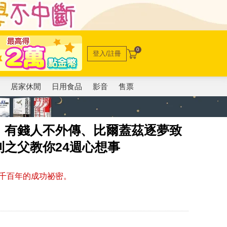
0
登入/註冊
電
居家休閒
日用食品
影音
售票
，有錢人不外傳、比爾蓋茲逐夢致
之父教你24週心想事
千百年的成功祕密。