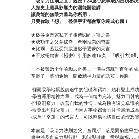
「吸引力法則之父」親授！24週心想事成的成功祕訣
人類史上最具影響力的潛能開發課
讓萬能的無限力量為你所用，
只要你敢「想」，整個宇宙都會幫你達成心願！
★矽谷企業家私下爭相傳閱的財富之書
★成功學之父拿破崙．希爾推崇的奇書
★比爾．蓋茲受到啟迪輟學逐夢的天書
★不敗暢銷書《祕密》引用多達16次，「吸引力法
一本被禁數十年的勵志奇書，一個被隱藏千百年的成
掌握了「萬能金鑰」開啟精神力量的訣竅，你將——
‧輕而易舉地擺脫前途中的阻礙和羈絆，順利登上成
‧學會運用精神力量，成為一個精力充沛、魅力四射
‧開發洞察力，改善自我的性情，成為擁有遠見卓識
‧散發出無限吸引力，周圍人事物都會心甘情願地成
‧成為「幸運」的代言人，可以輕易地將自己的理想
本書是「吸引力法則之父」查爾斯．哈尼爾窮盡畢生
書中涉及創造力與行動、和諧與健康、愛與幸福……