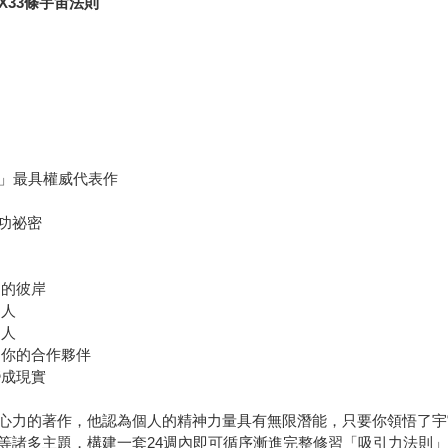
X33條宇宙法則
則」最具權威代表作
功祕密
功的彼岸
的人
的人
為你的合作夥伴
變成現實
心力的著作，他認為個人的精神力量具有無限潛能，只要你領悟了宇
等諸多主題，構建一套24週內即可循序漸進完整修習「吸引力法則