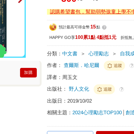
認購希望書包，幫助弱勢孩童上學不
15
預計最高可得金幣
點
?
100累1點 4點抵1元
HAPPY GO享
折抵無
分類：
中文書
＞
心理勵志
＞
自我
作者：
查爾斯．哈尼爾
追蹤
?
加購
譯者：
周玉文
出版社：
野人文化
追蹤
?
出版日：
2019/10/02
相關主題：
2024心理勵志TOP100
創