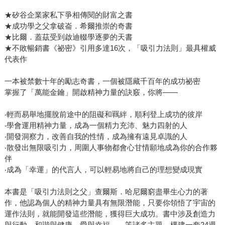
★矽谷企業家私下爭相傳閱的財富之書
★成功學之父拿破崙．希爾推崇的奇書
★比爾．蓋茲受到啟迪輟學逐夢的天書
★不敗暢銷書《祕密》引用多達16次，「吸引力法則」最具權威
代表作
一本被禁數十年的勵志奇書，一個被隱藏千百年的成功祕密
掌握了「萬能金鑰」開啟精神力量的訣竅，你將——
‧輕而易舉地擺脫前途中的阻礙和羈絆，順利登上成功的彼岸
‧學會運用精神力量，成為一個精力充沛、魅力四射的人
‧開發洞察力，改善自我的性情，成為擁有遠見卓識的人
‧散發出無限吸引力，周圍人事物都會心甘情願地成為你的合作夥
伴
‧成為「幸運」的代言人，可以輕易地將自己的理想變成現實
本書是「吸引力法則之父」查爾斯．哈尼爾窮盡畢生心力的著
作，他認為個人的精神力量具有無限潛能，只要你領悟了宇宙的
運作法則，就能開發這些潛能，獲得巨大成功。書中涉及創造力
與行動、和諧與健康、愛與幸福……等諸多主題，構建一套24週