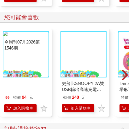
您可能會喜歡
史努比SNOOPY 2A雙
USB輸出高速充電器
－粉紅
今周刊07月2026第
Tam
1546期
塔麻
園系
94
248
特價
元
特價
元
特價
99
地冰
加入購物車
加入購物車