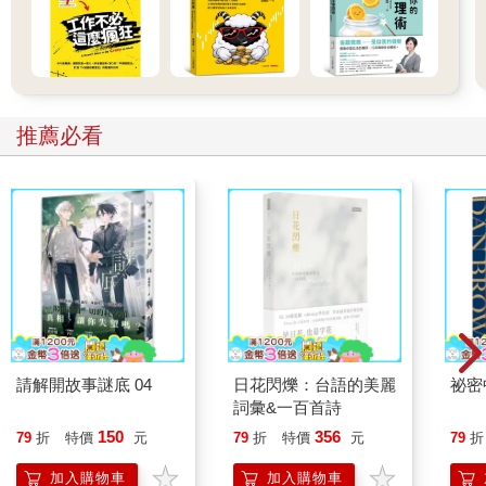
推薦必看
請解開故事謎底 04
日花閃爍：台語的美麗
祕密
詞彙&一百首詩
150
356
79
折
特價
元
79
折
特價
元
79
折
加入購物車
加入購物車