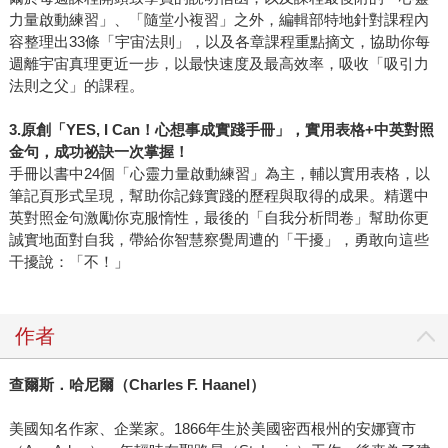
力量啟動練習」、「隨堂小複習」之外，編輯部特地針對課程內
容整理出33條「宇宙法則」，以及各章課程重點摘文，協助你每
週離宇宙真理更近一步，以最快速度及最高效率，吸收「吸引力
法則之父」的課程。
3.
原創「YES, I Can！心想事成實踐手冊」，實用表格+中英對照
金句，成功祕訣一次掌握！
手冊以書中24個「心靈力量啟動練習」為主，輔以實用表格，以
筆記頁形式呈現，幫助你記錄實踐的歷程與取得的成果。精選中
英對照金句激勵你克服惰性，最後的「自我分析問卷」幫助你更
誠實地面對自我，帶給你智慧察覺周遭的「干擾」，勇敢向這些
干擾說：「不！」
作者
查爾斯．哈尼爾（
Charles F. Haanel
）
美國知名作家、企業家。1866年生於美國密西根州的安娜寶市