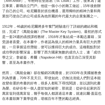
（Ann Arbor）。年輕時在聖路易（St. Louis）工作，後來為了建
立事業，辭職自立門戶。他從一個小小的雜工做起，15年後創辦
了自己的公司。哈尼爾善於抓住機遇，運用獨特的精神力量和商
業技巧使自己的公司成長為他所屬的年代最大的企業集團之一。
1912年，46歲的哈尼爾將多年奮鬥經驗進行了詳細的總結和概
括，完成了《萬能金鑰》(The Master Key System)。最初的形式
是一套24週的函授課程教材，1916年才集結成一本勵志書籍，深
受讀者喜愛。在本書中，作者認為個人的精神力量具有巨大的潛
能，一旦掌握這些潛能，便可以獲得巨大的成功。這種觀點對於
成功學的影響深遠，影響了西方國家無數的成功人士，連「成功
學之父」拿破崙．希爾（Napoleon Hill）也直言自己深受其影
響，甚至為本書作序。
然而，《萬能金鑰》卻在暢銷20萬冊後，於1933年在美國被教會
列為禁書，70年不見天日。即使如此，仍無法澆熄人們對這本能
改變命運的奇書的好奇，很多人都私下尋找閱讀，並以讀到此書
為榮。在矽谷有一個人盡皆知的祕密，那就是：從矽谷起家的百
萬富翁到億萬富翁，幾乎每個人都講過這本書，就連比爾‧蓋茲也
在本書鼓舞下棄學從商，堪稱百年不墜的勵志經典。