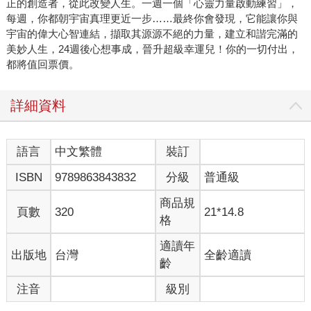
正的創造者，從此改變人生。一週一個「心靈力量啟動練習」，
每週，你都朝宇宙真理更近一步……最終你會發現，它能讓你與
宇宙的偉大心智連結，擷取其源源不絕的力量，建立和諧完滿的
美妙人生，24週後心想事成，晉升超級幸運兒！你的一切付出，
都將值回票價。
詳細資料
語言
中文繁體
裝訂
ISBN
9789863843832
分級
普通級
商品規
頁數
320
21*14.8
格
適讀年
出版地
台灣
全齡適讀
齡
注音
級別