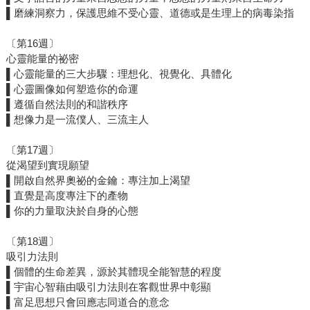
▌磨練洞察力，保護思維不受心靈、道德或是生理上的病毒染指
〔第16週〕
心靈能量的祕密
▌心靈能量的三大步驟：理想化、視覺化、具體化
▌心靈圖像如何塑造你的命運
▌遵循自然法則的和諧秩序
▌想像力是一流僕人、三流主人
〔第17週〕
從渴望到實現願望
▌開啟自然界奧祕的金鑰：專注加上渴望
▌直覺是高度專注下的產物
▌你的力量取決於自身的心態
〔第18週〕
吸引力法則
▌個體的生命差異，源於其體現全能智慧的程度
▌宇宙心智藉由吸引力法則在客觀世界中彰顯
▌富足思想只會回應志同道合的意念