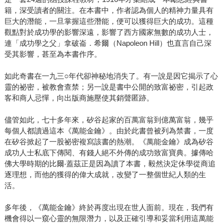
籍，深受讀者的關注。在本書中，作者認為個人的精神力量具有
巨大的潛能，一旦掌握這些潛能，便可以獲得巨大的成功。這種
觀點對於成功學的影響深遠，影響了西方國家無數的成功人士，
連「成功學之父」拿破崙．希爾（Napoleon Hill）也直言自己深
受其影響，甚至為本書作序。
如此奇書在一九三○年代卻神秘地消失了。有一說是因它揭示了心
靈的祕密，被教會查禁；另一說是書中公開的致富祕密，引起政
客和商人忌憚，向出版商施壓使其銷聲匿跡。
儘管如此，七十多年來，矽谷起家的百萬富翁到億萬富翁，幾乎
每個人都讀過這本《萬能金鑰》。由於此書曾被列為禁書，一度
在矽谷掀起了一股祕密複寫該書的熱潮。《萬能金鑰》成為矽谷
成功人士私底下傳閱、有錢人絕不外傳的成功致富寶典。據傳哈
佛大學時期的比爾‧蓋茲正是因為讀了本書，毅然決定休學從商追
逐理想，而他的獲得的偉大成就，改變了一整個世紀人類的生
活。
多年後，《萬能金鑰》終於再度出現在世人面前。現在，我們有
機會得以一窺心靈的無限潛力，以及正確引導和妥當利用這萬能