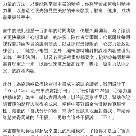
力量的方法。只要能夠掌握本書的精華，你將學會如何善用精神
力量，以創造性眼光預見更美好的未來願景，財富、健康、成功
盡掌握於手中。
書中的法則經歷一百多年的時間考驗，仍歷久而彌新。為了讓讀
者更快掌握「心想事成」的訣竅，除作者查爾斯．哈尼爾於每週
課程開頭給學員的說明信函，以及課程最後附的「心靈力量啟動
練習」、「隨堂小複習」之外，編輯部特地針對課程內容整理出
33條「宇宙法則」，以及各章課程重點摘要文，協助你每週離宇
宙真理更近一步，以最快速度及最高效率，吸收「吸引力法則之
父」的課程內容。
此外，為協助亟欲盡快習得本書成功祕訣的讀者，我們設計了
「Yes,I Can！心想事成實踐手冊」。手冊以書中24個「心靈力量
啟動練習」為主，輔以實用表格，以筆記頁形式呈現，幫助你記
錄實踐的歷程與取得的成果。精選中英對照金句激勵你克服惰
性，最後的「自我分析問卷」幫助你更誠實地面對自我，帶給你
智慧察覺周遭的「干擾」，勇敢向這些干擾說：「不！」
本書能幫助你習得超級幸運兒的思維模式，了悟你才是這宇宙真