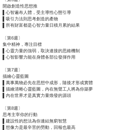
開啟創造性思想推
▌心智遍布人體，受主導性心態引導
▌吸引力法則思考創造的產物
▌所有財富都是心智力量日積月累的結果
〔第6週〕
集中精神，專注目標
▌心靈力量的強弱，取決連接的思維機制
▌心智影響力能在身體各部位發揮作用
〔第7週〕
描繪心靈藍圖
▌萬事萬物必先在思想中成形，隨後才形成實體
▌描繪清晰心靈藍圖，內在無聲工人將為你築夢
▌內在世界才是真實力量煥發的源頭
〔第8週〕
思考主宰你的行動
▌建設性的想法為你連結無窮智慧
▌想像力是最辛苦的勞動，回報也最高