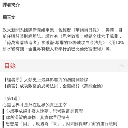
譯者簡介
周玉文
政大新聞系國際新聞組畢業，曾經歷《華爾街日報》、券商，目
前任職於某財經雜誌。譯作有《思考致富：暢銷全球六千萬冊，
「億萬富翁締造者」拿破崙‧希爾的13條成功白金法則》《用10%
薪水變有錢：全世界有錢人都奉行的巴比倫致富聖經》等。
目錄
【編者序】人類史上最具影響力的潛能開發課
【前言】成功致富的思考法則，全濃縮於《萬能金鑰》
〔第1週〕
心靈世界才是外在世界的真正主宰
▌心想事成絕非癡人說夢，思考致富是真理
▌你所渴望的事物，其實你早已擁有
▌思想是「因」，境遇為「果」，因果關係即宇宙的運行法則