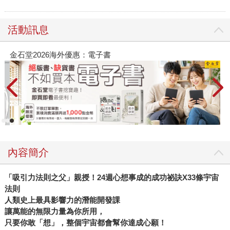
活動訊息
春光ｘ奇幻基地｜全書系展
2
內容簡介
「吸引力法則之父」親授！24週心想事成的成功祕訣X33條宇宙
法則
人類史上最具影響力的潛能開發課
讓萬能的無限力量為你所用，
只要你敢「想」，整個宇宙都會幫你達成心願！