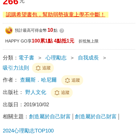
266
元
認購希望書包，幫助弱勢孩童上學不中斷！
10
預計最高可得金幣
點
?
100累1點 4點抵1元
HAPPY GO享
折抵無上限
分類：
電子書
＞
心理勵志
＞
自我成長
＞
吸引力法則
追蹤
作者：
查爾斯．哈尼爾
追蹤
出版社：
野人文化
追蹤
出版日：
2019/10/02
相關主題：
創造屬於自己財富
創造屬於自己財富
2024心理勵志TOP100