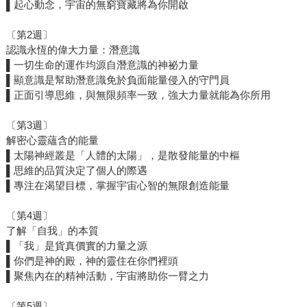
▌起心動念，宇宙的無窮寶藏將為你開啟
〔第2週〕
認識永恆的偉大力量：潛意識
▌一切生命的運作均源自潛意識的神祕力量
▌顯意識是幫助潛意識免於負面能量侵入的守門員
▌正面引導思維，與無限頻率一致，強大力量就能為你所用
〔第3週〕
解密心靈蘊含的能量
▌太陽神經叢是「人體的太陽」，是散發能量的中樞
▌思維的品質決定了個人的際遇
▌專注在渴望目標，掌握宇宙心智的無限創造能量
〔第4週〕
了解「自我」的本質
▌「我」是貨真價實的力量之源
▌你們是神的殿，神的靈住在你們裡頭
▌聚焦內在的精神活動，宇宙將助你一臂之力
〔第5週〕