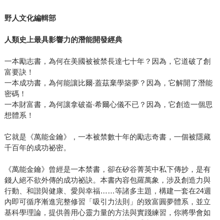
野人文化編輯部
人類史上最具影響力的潛能開發經典
一本勵志書，為何在美國被被禁長達七十年？因為，它道破了創
富要訣！
一本成功書，為何能讓比爾‧蓋茲棄學築夢？因為，它解開了潛能
密碼！
一本財富書，為何讓拿破崙‧希爾心儀不已？因為，它創造一個思
想體系！
它就是《萬能金鑰》，一本被禁數十年的勵志奇書，一個被隱藏
千百年的成功祕密。
《萬能金鑰》曾經是一本禁書，卻在矽谷菁英中私下傳抄，是有
錢人絕不欲外傳的成功祕訣。本書內容包羅萬象，涉及創造力與
行動、和諧與健康、愛與幸福……等諸多主題，構建一套在24週
內即可循序漸進完整修習「吸引力法則」的致富圓夢體系，並立
基科學理論，提供善用心靈力量的方法與實踐練習，你將學會如