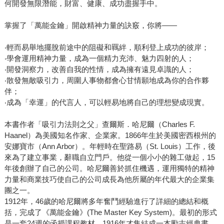
何開發無限潛能，財富、健康、成功盡握手中。
掌握了「萬能金鑰」開啟精神力量的訣竅，你將——
‧輕而易舉地擺脫前途中的阻礙和羈絆，順利登上成功的彼岸；
‧學會運用精神力量，成為一個精力充沛、魅力四射的人；
‧開發洞察力，改善自我的性情，成為擁有遠見卓識的人；
‧散發無敵吸引力，周圍人事物都會心甘情願地成為你的合作夥
伴；
‧成為「幸運」的代言人，可以輕易地將自己的理想變成現實。
本書作者「吸引力法則之父」查爾斯．哈尼爾（Charles F.
Haanel）為美國知名作家、企業家。1866年生於美國密西根州的
安娜寶市（Ann Arbor）。年輕時在聖路易（St. Louis）工作，後
來為了建立事業，辭職自立門戶。他從一個小小的雜工做起，15
年後創辦了自己的公司。哈尼爾善於抓住機遇，運用獨特的精神
力量和商業技巧使自己的公司成長為他所屬的年代最大的企業集
團之一。
1912年，46歲的哈尼爾將多年奮鬥經驗進行了詳細的總結和概
括，完成了《萬能金鑰》(The Master Key System)。最初的形式
是一套24週的函授課程教材，1916年才集結成一本勵志經典書