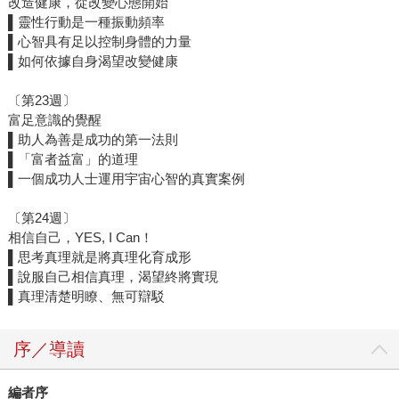
改造健康，從改變心態開始
▌靈性行動是一種振動頻率
▌心智具有足以控制身體的力量
▌如何依據自身渴望改變健康
〔第23週〕
富足意識的覺醒
▌助人為善是成功的第一法則
▌「富者益富」的道理
▌一個成功人士運用宇宙心智的真實案例
〔第24週〕
相信自己，YES, I Can！
▌思考真理就是將真理化育成形
▌說服自己相信真理，渴望終將實現
▌真理清楚明瞭、無可辯駁
序／導讀
編者序