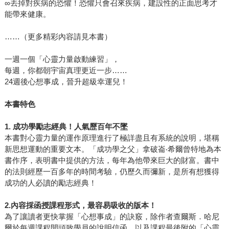
∞丟掉對疾病的恐懼！恐懼只會召來疾病，建設性的正面思考才
能帶來健康。
……（更多精彩內容請見本書）
一週一個「心靈力量啟動練習」，
每週，你都朝宇宙真理更近一步……
24週後心想事成，晉升超級幸運兒！
本書特色
1.
成功學勵志經典！人氣歷百年不墜
本書對心靈力量的運作原理進行了極詳盡且有系統的說明，堪稱
新思想運動的重要文本。「成功學之父」拿破崙‧希爾曾特地為本
書作序，表明書中提供的方法，每年為他帶來巨大的財富。書中
的法則經歷一百多年的時間考驗，仍歷久而彌新，是所有想獲得
成功的人必讀的勵志經典！
2.
內容採函授課程形式，最容易吸收的版本！
為了讓讀者更快掌握「心想事成」的訣竅，除作者查爾斯．哈尼
爾於每週課程開頭致學員的說明信函，以及課程最後附的「心靈