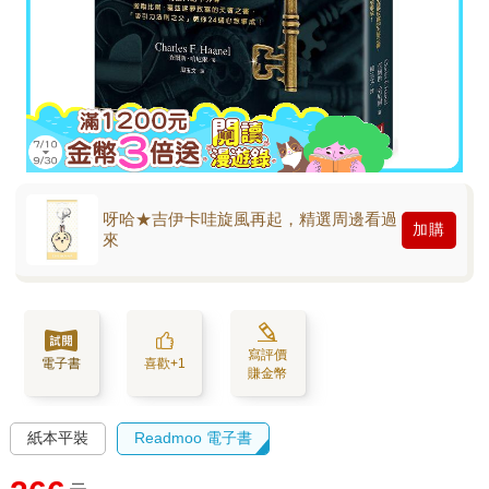
呀哈★吉伊卡哇旋風再起，精選周邊看過
加購
來
寫評價
電子書
喜歡+1
賺金幣
紙本平裝
Readmoo 電子書