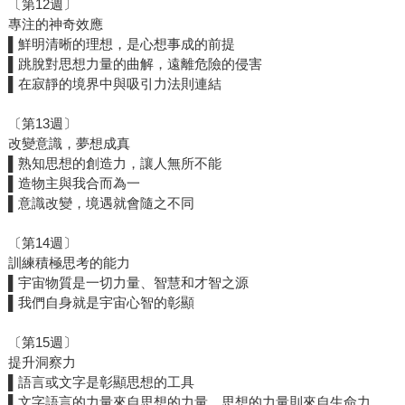
〔第12週〕
專注的神奇效應
▌鮮明清晰的理想，是心想事成的前提
▌跳脫對思想力量的曲解，遠離危險的侵害
▌在寂靜的境界中與吸引力法則連結
〔第13週〕
改變意識，夢想成真
▌熟知思想的創造力，讓人無所不能
▌造物主與我合而為一
▌意識改變，境遇就會隨之不同
〔第14週〕
訓練積極思考的能力
▌宇宙物質是一切力量、智慧和才智之源
▌我們自身就是宇宙心智的彰顯
〔第15週〕
提升洞察力
▌語言或文字是彰顯思想的工具
▌文字語言的力量來自思想的力量，思想的力量則來自生命力