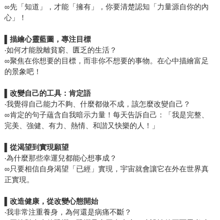
∞先「知道」，才能「擁有」，你要清楚認知「力量源自你的內
心」！
▌
描繪心靈藍圖，專注目標
‧如何才能脫離貧窮、匱乏的生活？
∞聚焦在你想要的目標，而非你不想要的事物。在心中描繪富足
的景象吧！
▌
改變自己的工具：肯定語
‧我覺得自己能力不夠、什麼都做不成，該怎麼改變自己？
∞肯定的句子蘊含自我暗示力量！每天告訴自己：「我是完整、
完美、強健、有力、熱情、和諧又快樂的人！」
▌
從渴望到實現願望
‧為什麼那些幸運兒都能心想事成？
∞只要相信自身渴望「已經」實現，宇宙就會讓它在外在世界真
正實現。
▌
改造健康，從改變心態開始
‧我非常注重養身，為何還是病痛不斷？