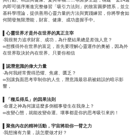
內即可循序漸進完整修習「吸引力法則」的致富圓夢體系，並立
基科學理論，提供善用心靈力量的方法與實踐練習，你將學會如
何開發無限潛能，財富、健康、成功盡握手中。
▌
心靈世界才是外在世界的真正主宰
‧我很努力追求財富、成功，為什麼結果總是差強人意？
∞想獲得外在世界的富足，首先要理解心靈運作的奧祕，因為外
在世界取決於內在世界。只要你相信
▌
認潛意識的偉大力量
‧為何我經常覺得恐懼、焦慮、匱乏？
∞別讓負面思考宰制你的人生，潛意識最容易被錯誤的暗示影
響，
▌
「種瓜得瓜」的因果法則
‧命運之神為何讓這麼多倒楣事發生在我身上？
∞改變心態，就能改變命運。壞事都是你的思考吸引來的！
▌
聚焦內在的精神活動，宇宙將助你一臂之力
‧我想擁有力量，該怎麼做才好？