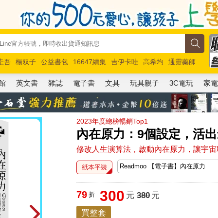
圭吾
楊双子
公益書包
16647續集
吉伊卡哇
高希均
通靈藥師
路邊攤新作
馬斯克
玩具總動員5
超慢跑
館
英文書
雜誌
電子書
文具
玩具親子
3C電玩
家
2023年度總榜暢銷Top1
內在原力：9個設定，活
修改人生演算法，啟動內在原力，讓宇宙
紙本平裝
300
79
折
元
380
元
買整套