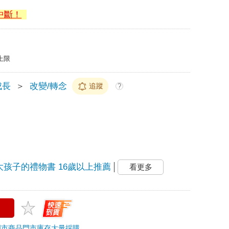
中斷！
上限
成長
＞
改變/轉念
追蹤
?
大孩子的禮物書 16歲以上推薦
看更多
門市商品
門市庫存
大量採購