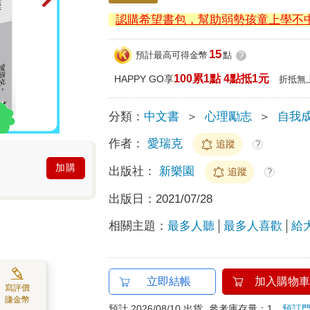
認購希望書包，幫助弱勢孩童上學不
15
預計最高可得金幣
點
?
100累1點 4點抵1元
HAPPY GO享
折抵無
分類：
中文書
＞
心理勵志
＞
自我
作者：
愛瑞克
追蹤
?
加購
出版社：
新樂園
追蹤
?
出版日：
2021/07/28
相關主題：
最多人聽
最多人喜歡
給
立即結帳
加入購物車
寫評價
賺金幣
預計 2026/08/10 出貨
參考庫存量：1
預訂