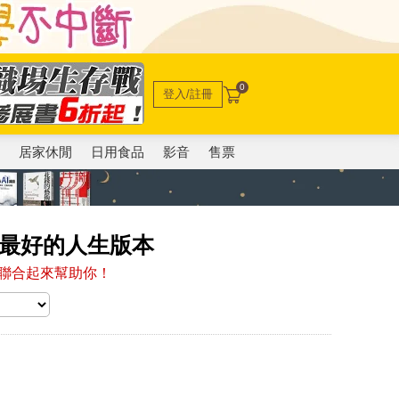
0
登入/註冊
電
居家休閒
日用食品
影音
售票
出最好的人生版本
聯合起來幫助你！