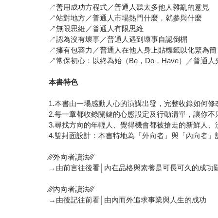
↗善用成功方程式／普通人聽太多他人雜亂的意見
↗站對地方／普通人市場熱門什麼，就參與什麼
↗無限思維／普通人有限思維
↗認為沒有壞事／普通人遇到壞事自認倒楣
↗擁有包容力／普通人在他人身上貼標籤以化繁為簡
↗常保初心：以終為始（Be，Do，Have）／普通人先
本書特色
1.本書由一場感動人心的演講出發，完整收錄如何
2.每一章都收錄關鍵的心態設定及行動清單，讓你
3.尋找方向的年輕人、覺得機會都被搶走的新鮮人
4.雙封面設計：本書特地為「外向者」與「內向者」
∕∕∕外向者讀法∕∕∕
→由前言往後看│內在品格與素養是可長可久的成功
∕∕∕內向者讀法∕∕∕
→由後記往前看│由內而外追求事業與人生的成功