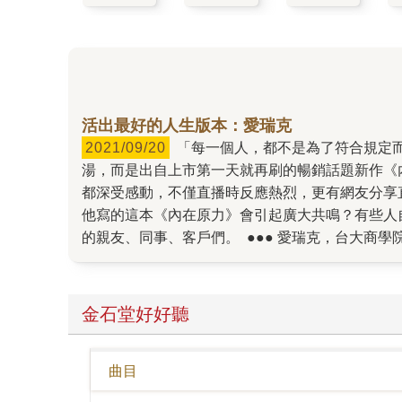
活出最好的人生版本：愛瑞克
2021/09/20
「每一個人，都不是為了符合規定而生。」 「閱讀是靈魂的混血」 「心靈上的富有，才是真正的上流。」 這些句子不是廣告金句，也不是心靈雞
湯，而是出自上市第一天就再刷的暢銷話題新作《
都深受感動，不僅直播時反應熱烈，更有網友分享
他寫的這本《內在原力》會引起廣大共鳴？有些人
的親友、同事、客戶們。 ●●● 愛瑞克，台大商
成功學。許多看了書的讀者，深受作者個人生命歷
九個心態設定，包括：一人公司、利他共贏、無限
《斜槓的50道難題》同樣是暢銷書。那本書是多
金石堂好好聽
麼大的力量，影響那麼多人。 和愛瑞克一起工作
著「一人公司」，為自己「全然負責」。他會像經
曲目
英團隊。這點，從他以前就讀台大商研所時就開始做
道難題》、《內在原力》時，同樣也是「一人公司