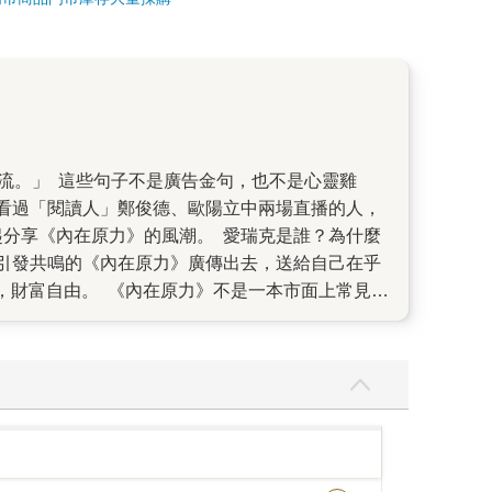
看過「閱讀人」鄭俊德、歐陽立中兩場直播的人，
起分享《內在原力》的風潮。 愛瑞克是誰？為什麼
引發共鳴的《內在原力》廣傳出去，送給自己在乎
右，財富自由。 《內在原力》不是一本市面上常見的
力》是愛瑞克心態重設的實踐之書。書中，所提到的
愛瑞克和我是第二次合作。他第一本在新樂園出版的
原力》都讓我看到啟動內在原力的人，原來能發揮那
有什麼不一樣。 從以前到現在，愛瑞克都一直秉持
合，將「一人公司」延伸為「一流團隊」，匯集菁
家和高階專業經理人。 在企畫、出版《斜槓的50
私底下的愛瑞克也實踐著《內在原力》的心態設定。