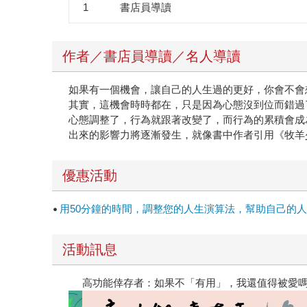
1
書店員導讀
我沒聽他抱怨過什麼。有時，因為一些工作上不盡
一些建議，可能實際執行有困難，他也不會埋怨。
一種：接受它，或改變它，絕對不會浪費時間在抱
作者／書店員導讀／名人導讀
時，他總是比你想得更多，處理得更圓融。難怪，
版本。 現在，《內在原力》引發了更多的善，召
如果有一個機會，讓自己的人生過的更好，你會不會
灣共有283所中小學圖書館提出申請，且多半為
其實，這機會時時都在，只是因為心態沒到位而錯過
「只要心態設定正確，人人都可以發揮出無窮的內
心態調整了，行為就跟著改變了，而行為的累積會成
引出你好的那一面，不只是我，讀者或看直播的人
出來的影響力將逐漸發生，就像書中作者引用《牧羊
優惠活動
用50分鐘的時間，調整您的人生演算法，幫助自己的
活動訊息
閱讀漫遊錄-2026上半年暢銷榜