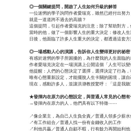
◎
一個關鍵提問，開啟了人生如何升級的解答
一位迷惘的學子詢問作者愛瑞克，雖然已經付出努力
就是一道道跨不過去的高牆？
這個提問，引起作者愛瑞克的注意；除了幫助對方，
當時的他，做了一個影響人生的重大決定：修改人生
日後，他面臨了許多人生重大的決定，都透過這套方
◎
一場感動人心的演講，告訴你人生變得更好的祕密
有感於迷惘的學子所困擾的，為什麼我的人生面臨的
作者愛瑞克決定在一場演講上公開這個「人生可以變
他提醒：人們的心態決定了選擇，選擇決定了行為，
唯有心態重新設定，才能擺脫人生卡關的困境，讓自
現在，感動許多人，並讓洪瀞教授驚呼：「這是我聽
★
發揮內在原力的心態設定，與普通人常見的心態有
→發揮內在原力的人，他們具有以下特徵⋯⋯
↗像企業主，為自己人生負全責／普通人領多少薪水
↗有工作組合／普通人找一份有金錢收入的工作
↗利他共贏／普通人自顧不暇，行有餘力再開始利他