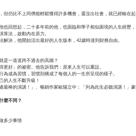
，但仍比不上同儕能輕鬆獲得許多機會，還沒出社會，就已經輸在起
他也回想起，二十多年前的他，也面臨和學子相似困境的人生經歷，
演算法，啟動內在原力。
法解決，他開始活出最好的人生版本，42歲時達到財務自由。
就是一道道跨不過去的高牆？
得更好」的祕密。他告訴我們：原來人生可以重設。
行為成為習慣，習慣則構成了每個人的一生所呈現的樣子。
己的人生不斷升級！
過最棒的演講！」、暢銷作家歐陽立中：「列為此生必聽演講！」豪
什麼不同？
做多少事情