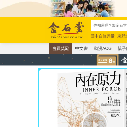
國中自修評量
東野
唯紅花綻放
奧德賽
會員獎勵
中文書
動漫ACG
親子