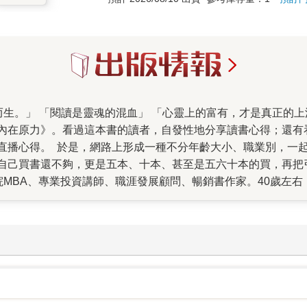
內在原力》。看過這本書的讀者，自發性地分享讀書心得；還有
直播心得。 於是，網路上形成一種不分年齡大小、職業別，一
自己買書還不夠，更是五本、十本、甚至是五六十本的買，再把
學院MBA、專業投資講師、職涯發展顧問、暢銷書作家。40歲左
程、視野格局、生命智慧而有所啟發、頓悟而感動。 《內在原
思維、沒有壞事、包容力……，都可以在愛瑞克的身上看到。 
位作者一起合作的書。從那本書的合作經驗，到目前這本《內在
，能讓你看到不同的視野。也看到不同格局高度的人，待人處事
營一家公司一樣經營自己，所以他不會浪費時間抱怨，也懂得整
，成立了跨校的TMBA，最後這個非營利組織，培育出多位創業
」的延伸，整合了許多該領域的專家，一起協作、完善作品。 