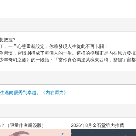
人意的情況，他也都能排解。他深信「沒有壞事」，所以」不會
只是想著解方，或思考還能怎麼做。就像書中說的：遇到任何不
怨。 在處理其他人衍生出來的問題時，愛瑞克總是處理得高明
寫這本《內在原力》對他來說，一點也不難。因為他正是用自己
喚了更多人的人募書，送給中小學圖書館。這是書中提到的其中
想把握?
圖書資源較少之鄉鎮甚至山區學校。 這個過程中，愛瑞克感召了
了，一旦心態重新設定，你將發現人生從此不再卡關！
在原力去連結起周遭的人，聯合起來共同完成各種事情。」 真
為習慣，習慣則構成了每個人的一生。這樣的循環正是內在原力發揮
也必定能感受到那股強大、源源不絕的內在原力。
少年奇幻之旅》的一段話：「當你真心渴望某樣東西時，整個宇宙都
人生邁向優秀到卓越。《內在原力》
高功能倖存者：如果不「有用」，