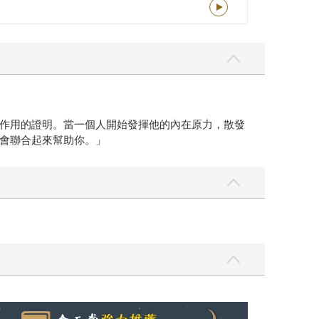
情緒糾結，浪費能量在負面情緒上。有時，他提了
愉快的事，高成就人士一律只做以下兩種選擇其中
又暖心。常常我已經陷入普通人心態，想公事公辦
的經驗解釋，他如何活出最好的自己、最好的人生
一種心態設定「利他共贏」。短短不到一個月，全台
更多的人投入、再把善擴散出去，就像書中提到的：
的是很奇妙，在合作這本書的過程中，愛瑞克總是能
作用的證明。當一個人開始發揮他的內在原力，散發
會聯合起來幫助你。」
我還值得被愛嗎？（限量作者親簽版）
2026年8月金石