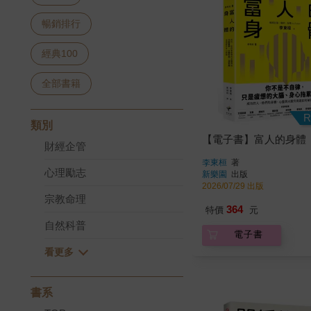
暢銷排行
經典100
全部書籍
R
類別
【電子書】富人的身體
財經企管
李東桓
著
心理勵志
新樂園
出版
2026/07/29 出版
宗教命理
364
特價
元
自然科普
電子書
書系