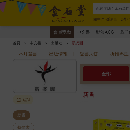
國中自修評量
東野
唯紅花綻放
奧德賽
會員獎勵
中文書
動漫ACG
親子
首頁
＞
中文書
＞
出版社
＞
新樂園
本月選書
出版情報
愛書大使
折扣專區
全部
新書
追蹤
新書
特價書