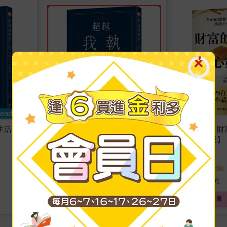
eadmoo
生活
超越我執的生活：清晰簡單的覺
【電子書】財
醒之道
銷紀念新版】
李爾納．杰克伯森
著
吳中立
著
新樂園
出版
新樂園
出版
2025/12/17 出版
2025/10/29 出版
300
280
79
折
特價
元
特價
元
加入購物車
電子書