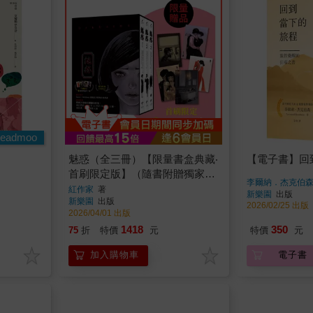
eadmoo
魅惑（全三冊）【限量書盒典藏‧
【電子書】回
首刷限定版】（隨書附贈獨家授
李爾納．杰克伯
權愛藏明信片5款）
紅作家
著
新樂園
出版
新樂園
出版
2026/02/25 出版
2026/04/01 出版
1418
350
75
折
特價
元
特價
元
加入購物車
電子書