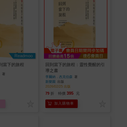
Readmoo
到當下的旅程
回到當下的旅程：靈性覺醒的引
導之書
森
著
李爾納．杰克伯森
著
新樂園
出版
2026/02/25 出版
395
79
折
特價
元
加入購物車