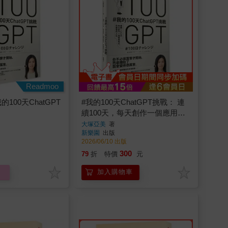
Readmoo
100天ChatGPT
#我的100天ChatGPT挑戰： 連
續100天，每天創作一個應用程
式，改變我的人生
大塚亞美
著
新樂園
出版
2026/06/10 出版
300
79
折
特價
元
加入購物車