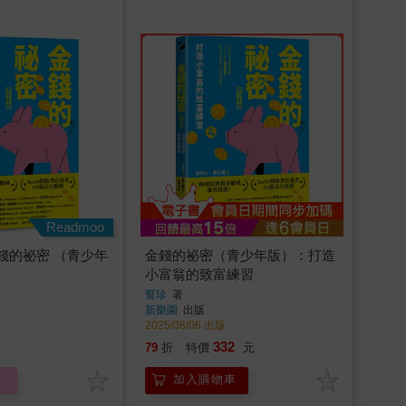
Readmoo
錢的祕密 （青少年
金錢的祕密（青少年版）：打造
小富翁的致富練習
誓珍
著
新樂園
出版
2025/08/06 出版
332
79
折
特價
元
加入購物車