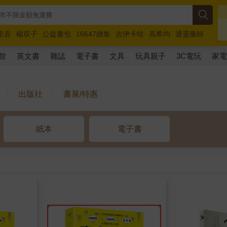
圭吾
楊双子
公益書包
16647續集
吉伊卡哇
高希均
通靈藥師
路邊攤新作
馬斯克
玩具總動員5
超慢跑
館
英文書
雜誌
電子書
文具
玩具親子
3C電玩
家
出版社
書展/特惠
紙本
電子書