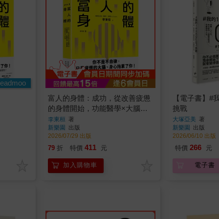
eadmoo
富人的身體：成功，從改善疲憊
【電子書】#我的
的身體開始，功能醫學×大腦科
挑戰
學×潛意識，全面提升身心狀態
李東桓
著
大塚亞美
著
新樂園
出版
新樂園
出版
2026/07/29 出版
2026/06/10 出版
411
266
79
折
特價
元
特價
元
加入購物車
電子書