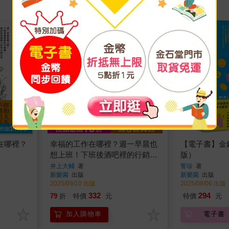
eadmoo
在哪裡？
幸福的工作在哪裡？週一早晨也
【電子書】金
想上班！下班後酒吧裡的行銷
版）
課，教你找到理想工作的行銷公
井上大輔
著
誓珍
著
新樂園
出版
新樂園
出版
式
2025/09/10 出版
2025/08/06 出版
332
294
79
折
特價
元
特價
元
加入購物車
電子書