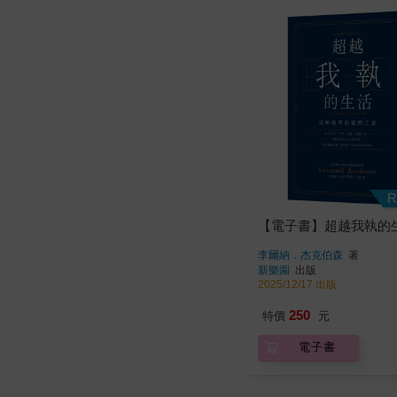
R
【電子書】超越我執的
李爾納．杰克伯森
著
新樂園
出版
2025/12/17 出版
250
特價
元
電子書