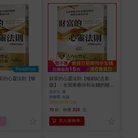
Readmoo
富的心靈法則【暢
財富的心靈法則【暢銷紀念新
版】：全面療癒你和金錢的關
係，讓錢自動流向你
吳中立
著
新樂園
出版
2025/10/29 出版
316
79
折
特價
元
加入購物車