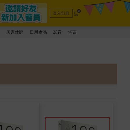
0
登入/註冊
電
居家休閒
日用食品
影音
售票