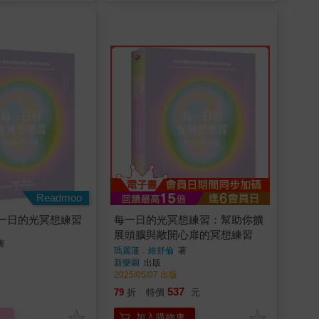
Readmoo
一日的光冥想練習
每一日的光冥想練習：幫助你擴
展頭腦與敞開心扉的冥想練習
著
瑪麗蓮．維舒倫
著
新樂園
出版
2025/05/07 出版
537
79
折
特價
元
加入購物車