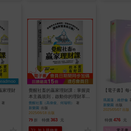
eadmoo
贏家理財
覺醒社畜的贏家理財課：掌握資
【電子書】每
本主義規則，啟動你的理財革
瑪麗蓮．維舒倫
命，邁向財富自由之路！
著
覺醒社畜（高偉俊、何瑞明）
著
新樂園
出版
新樂園
出版
2025/05/07 出版
2025/06/18 出版
363
476
79
折
特價
元
特價
元
加入購物車
電子書