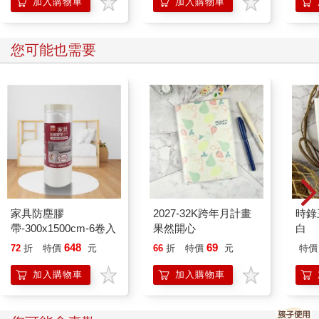
加入購物車
加入購物車
您可能也需要
家具防塵膠
2027-32K跨年月計畫
時錄
帶-300x1500cm-6卷入
果然開心
白
648
69
72
折
特價
元
66
折
特價
元
特價
加入購物車
加入購物車