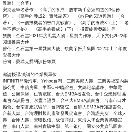
難題》（合著）
安納金筆名著作：《高手的養成：股市新手必須知道的3個祕
密》、《高手的養成2：實戰贏家》、《散戶的50道難題》（合
著）、《一個投機者的告白實戰書》、《高手的養成3（上）：老
手不傳之祕》、《高手的養成3（下）：投資終極奧義》等。
獲獎：金石堂2021年度風雲人物：星勢力作家、天下文化2022年
閱讀推廣大使
曾任：金石堂第一屆愛書大使、馥蘭朵飯店集團2022年上半年度
愛書大使
臉書：愛瑞克愛閱讀粉絲頁
邀請授課/演講的企業與單位：
INFINITI鼎隆汽車、Yahoo台灣、三商美邦人壽、三商美福室內裝
修公司、中信房屋、中區CFP聯誼會、文錦紀念講座、中華電
信、公勝保經、仁寶電腦、台大EMBA校友會、台中企業經理協
進會23讀冊會、永豐金證券、台科大EMBA讀書會、台南市口才
協會、台南畜產試驗所、台南醫院、台師大EMBA行知讀書會、
台新人壽、台灣理財規劃產業發展促進會、台灣證交所、全球人
壽、合庫人壽、安聯投信、板信商銀、東海大學企業菁英聯誼
會、南山人壽、南科實驗中學、第一銀行、國立公共資訊圖書