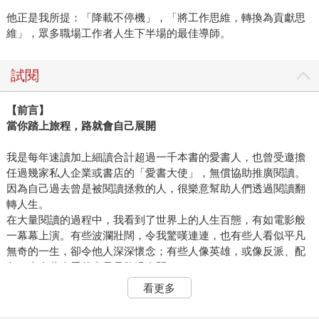
他正是我所提：「降載不停機」，「將工作思維，轉換為貢獻思
維」，眾多職場工作者人生下半場的最佳導師。
試閱
【前言】
當你踏上旅程，路就會自己展開
我是每年速讀加上細讀合計超過一千本書的愛書人，也曾受邀擔
任過幾家私人企業或書店的「愛書大使」，無償協助推廣閱讀。
因為自己過去曾是被閱讀拯救的人，很樂意幫助人們透過閱讀翻
轉人生。
在大量閱讀的過程中，我看到了世界上的人生百態，有如電影般
一幕幕上演。有些波瀾壯闊，令我驚嘆連連，也有些人看似平凡
無奇的一生，卻令他人深深懷念；有些人像英雄，或像反派、配
角，也有些人看起來只是路過人間。
年輕時的我，曾自以為是主角，世界是舞台，而上帝是導演兼編
看更多
劇。進入人生下半場，才漸漸發覺，每個人就是導演兼編劇，因
為到最後，終究不會有別人來為我們的人生負責，謝幕之後萬籟