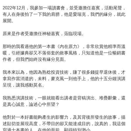
2022年12月，我參加一場讀書會，並受邀擔任嘉賓，活動尾聲，
有人在身後拍了一下我的肩膀，他是愛瑞克，我們的緣分，就此
展開。
原來是作者受邀擔任神秘嘉賓，蒞臨現場。
那時的我看過他的第一本書《內在原力》，非常欣賞他精準而溫
暖，引經據典卻又不落俗套的敘事風格，只知道他是一位暢銷書
作者，但我們始終沒有緣分見面。
我本來以為，他因為熟稔投資技術，賺了很多錢提早退休後，才
拿寫作當消遣的，未料，麥克風一到他手上，他的十五分鐘演講
呈現，讓我感動莫名。
我熟悉演講技術，一眼就能看出講者是背稿演出、堆疊辭彙，還
是真心誠意，論述心中所望？
他對於一本好書能夠產生的影響力，及其背後所發生的故事，描
述貼切並展現高度，不帶目的卻又能達成目的，說真的，我這個
寫過十本書的人，在他的面前，顯得特別渺小。