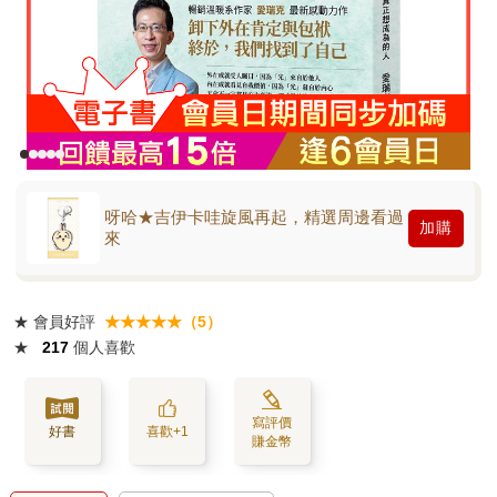
呀哈★吉伊卡哇旋風再起，精選周邊看過
加購
來
★
會員好評
★★★★★（5）
★
217
個人喜歡
寫評價
好書
喜歡+1
賺金幣