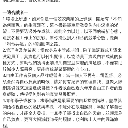
—適合讀者—
1.職場上班族：如果你是一個兢兢業業的上班族，開始有「不知
為何而戰」的生涯迷茫，這本書很能重新激發你內心深處的渴
望，不需要透過外在成就，就能全力以赴，以不同的嶄新心態，
迎接各種工作上的挑戰。幫你擺脫損人利己的競爭心態，走向
「利他共贏」的和諧圓滿之路。
2.管理者及創業家：當你身為主管或老闆，除了靠調薪或升遷來
激勵員工，其實也可以付出關懷，以協助員工實現內在成就的多
種方式，幫助他們獲得更加持久穩定且深層的滿足感，不僅有助
於減少人際衝突，更能有效凝聚部屬的向心力。
3.自由工作者及個人品牌經營者：當一個人不再有上司監督、必
須全然為自己負責的時候，該如何有紀律的管理自我、凝聚人際
網路資源來加速達成目標？作者以自己近六年來自由工作者的親
身經驗，傳授從無到有的真實發展歷程。
4.青年學子或教師：求學階段是最重要的自我探索階段，盡早就
開始檢視自己的熱忱與專長，不隨外在浪潮起舞，早點了解自己
的內在，才能全力發揮。一旦學子能找出自己的天命，並願意為
自己負責，更可大幅減輕師長的煩惱，順利踏上人生的圓滿旅
程。