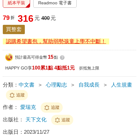
紙本平裝
Readmoo 電子書
316
79
折
元
400
元
買整套
認購希望書包，幫助弱勢孩童上學不中斷！
15
預計最高可得金幣
點
?
100累1點 4點抵1元
HAPPY GO享
折抵無上限
分類：
中文書
＞
心理勵志
＞
自我成長
＞
人生規畫
追蹤
作者：
愛瑞克
追蹤
出版社：
天下文化
追蹤
出版日：
2023/11/27