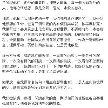
意發現他在，但他的重要性，卻無人能敵，每一個照顧過他的
人，他都心懷感恩，像是空氣、陽光、水般的存在。
那晚，他拍了我肩膀後的一年，我們都有新作即將問世，我受到
他影響的生命，也有三個重要的內在價值與成就，被再度點亮：
我更堅信：麥克風加上信念可以改變世界。不要輕忽每一本書所
帶來的力量，作者應該是要有高度使命感的。我的新書預付版
稅，全數捐助「社團法人台灣運動好事協會」，作為台灣運動外
交，運動平權，弱勢扶助的基金，也是受他啟發。
緣分不強求，或許就在轉瞬間，一頁書的內容，一場意外的演
講，一次沒有目的的對談，一次廣播的訪談，一次看似不怎麼特
別的邀約，一個想望的人拍了一下你的肩膀，都好似光的存在，
照亮你我枯竭的生命，走出了黑暗與絕望。
如果說，泰戈爾著名詩句《用生命影響生命》，是人生典範境界
的話，愛瑞克就是完全到達這典範境界之人。
我們從演講、廣播、閱讀彼此的書，到以相同價值觀在各自賽道
砥礪奮鬥，他都是我效法學習的對象。