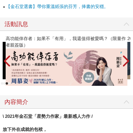
響的不只大谷翔平，就連日本經營之聖「稻盛和夫」以及
【金石堂選書】帶你重溫紙張的芬芳，捧書的安穩。
Panasonic 創辦人「松下幸之助」，都將這本書奉為人生圭
臬！所以，這本書究竟神奇在哪呢？ 這本書在一開頭，就直
活動訊息
截了當說明了「宇宙唯一運作法則」。《秘密》是吸引力法
則的知名著作，但早在《秘密》問世之前，《開拓命運》就
高功能倖存者：如果不「有用」，我還值得被愛嗎？（限量作
2
一口氣解說了「吸引力法則原理＋心理學暗示效應＋顯化法
者親簽版）
則原理」，告訴世人「正能量思考的重要性」。人人都對
「吸引力法則」略知一二的今日，沒有第二本書比《開拓命
運》更能用理性、簡單、清楚方式來說明吸引力法則了。無
論你再怎麼自認「缺乏靈性、缺乏悟性」，都絕對能讀懂。
原來，人的意識，可以分為「主意識」和「潛意識」兩個層
面，而這兩個層面都與宇宙緊密相連，能夠召喚相應的事物
來到身邊。我們能夠操控我們的主意識，用我們的努力和意
志，去獲取我們想要的東西。然而，我們很難操控潛意識，
內容簡介
也很難感知或察覺到我們潛意識的狀態。可是，事情就可怕
在：我們的潛意識，也會召喚相應的事物來到我們身邊！於
\ 2021年金石堂「星勢力作家」最新感人力作 /
是，我們會看到：潛意識充滿恐懼、憂慮、擔心的人，生活
放下外在成就的包袱，
會逐漸被恐懼的事物、憂慮的事物、擔心的事物環繞。我們