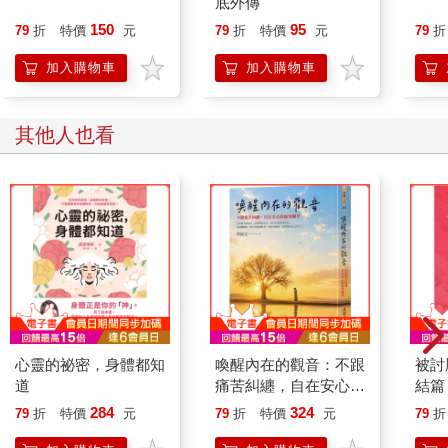
底外傳
150
95
79
折
特價
元
79
折
特價
元
79
折
加入購物車
加入購物車
其他人也看
心靈的祕密，身體都知
喚醒內在的觀音：不跟
被討
道
痛苦糾纏，自在安心的
結篇
歸零練習
指南
284
324
79
折
特價
元
79
折
特價
元
79
折