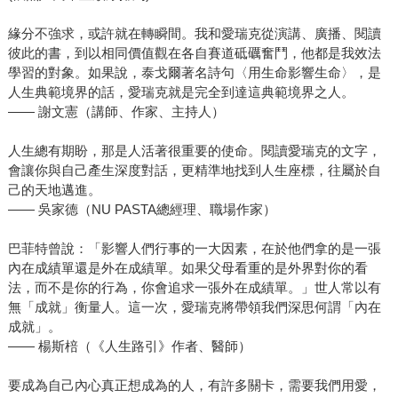
緣分不強求，或許就在轉瞬間。我和愛瑞克從演講、廣播、閱讀
彼此的書，到以相同價值觀在各自賽道砥礪奮鬥，他都是我效法
學習的對象。如果說，泰戈爾著名詩句〈用生命影響生命〉，是
人生典範境界的話，愛瑞克就是完全到達這典範境界之人。
—— 謝文憲（講師、作家、主持人）
人生總有期盼，那是人活著很重要的使命。閱讀愛瑞克的文字，
會讓你與自己產生深度對話，更精準地找到人生座標，往屬於自
己的天地邁進。
—— 吳家德（NU PASTA總經理、職場作家）
巴菲特曾說：「影響人們行事的一大因素，在於他們拿的是一張
內在成績單還是外在成績單。如果父母看重的是外界對你的看
法，而不是你的行為，你會追求一張外在成績單。」世人常以有
無「成就」衡量人。這一次，愛瑞克將帶領我們深思何謂「內在
成就」。
—— 楊斯棓（《人生路引》作者、醫師）
要成為自己內心真正想成為的人，有許多關卡，需要我們用愛，