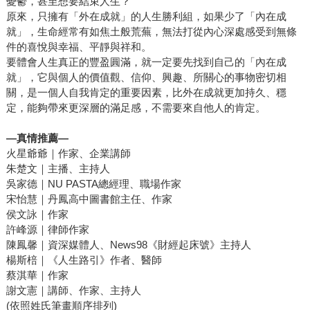
憂鬱，甚至想要結束人生？
功人士不是滿滿正能量呢？全球新聞都讚嘆大谷翔平的球
原來，只擁有「外在成就」的人生勝利組，如果少了「內在成
技，同時也讚嘆他「從來沒有壞脾氣和負面言行」，溫暖正
就」，生命經常有如焦土般荒蕪，無法打從內心深處感受到無條
面的能量感動了許多觀眾，甚至沒在看棒球的民眾，都願意
件的喜悅與幸福、平靜與祥和。
要體會人生真正的豐盈圓滿，就一定要先找到自己的「內在成
多聽他的相關報導，去欣賞他的特質。他在人們心中早已超
就」，它與個人的價值觀、信仰、興趣、所關心的事物密切相
越了一般球星，成為偶像一般的存在。正向思考不僅能讓我
關，是一個人自我肯定的重要因素，比外在成就更加持久、穩
們收穫更多正能量，也讓我們有機會去感染更多人，讓別人
定，能夠帶來更深層的滿足感，不需要來自他人的肯定。
正向樂觀，其效果可見一斑！ 行文至此，我們編輯部也深深
感謝有此機緣，讓我們遇到這本神奇的命運之書。有同事已
—真情推薦—
經開始實踐書中指引，以正向的方式面對萬事萬物，我們不
火星爺爺｜作家、企業講師
僅見證他尾牙抽到獎，也能感受到他身上的氣流變得順暢，
朱楚文｜主播、主持人
吳家德｜NU PASTA總經理、職場作家
每天都精神奕奕、神采飛揚。願這本好書也能讓更多有緣讀
宋怡慧｜丹鳳高中圖書館主任、作家
者看見，帶領大家走向「愈來愈正向」的人生！
侯文詠｜作家
許峰源｜律師作家
陳鳳馨｜資深媒體人、News98《財經起床號》主持人
楊斯棓｜《人生路引》作者、醫師
蔡淇華｜作家
謝文憲｜講師、作家、主持人
(依照姓氏筆畫順序排列)