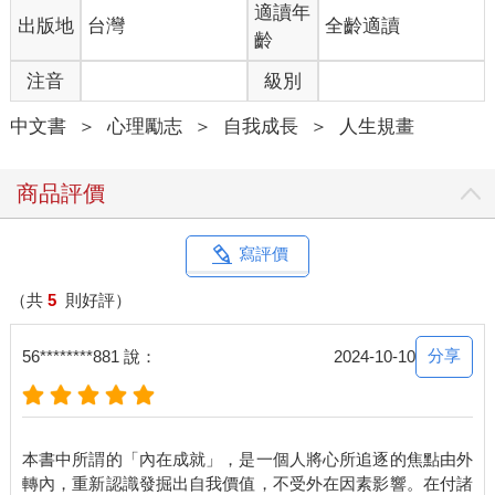
說不定，那對一個人的幸福快樂與否有更大影響！
適讀年
出版地
台灣
全齡適讀
目前市面上有許多書籍與課程，多半圍繞在教導如何獲取高分的
齡
成績、更好的工作表現、更優異的事業成就。然而，這些都與
注音
級別
「內在成就」無關。我們人生旅程到了最後一站，那些曾經所有
的導師、長輩們，早就不在了，留下我們獨自一人，面對著跑馬
中文書
＞
心理勵志
＞
自我成長
＞
人生規畫
燈回顧自己的一生。
我相信，有一天抵達天堂門口，上帝不會問我們說：「你一輩子
賺了多少錢？」比較可能會問：「你一輩子幫助過多少人？」或
商品評價
「你有沒有完成這一生的使命？」無論你認為那關鍵的一問是什
麼，都要現在就開始去做，莫蹉跎。很多時候，我們以為還有時
間，其實未必。
寫評價
我多麼希望在這個功利主義、外在成就導向的世界裡，能有多一
些既成功又幸福圓滿的人，來和我們談談內在的成就，指導我們
（共
5
則好評）
如何培養、獲取、提升自己的內在成就。為此，我願意拋磚引
玉，試著寫出我對內在成就的定義，並且竭盡所能地蒐集前人在
分享
56********881 說：
2024-10-10
這方面曾做過的努力，試圖找出一條內在成就之路的指引。
詩人魯米說：「當你開始踏上旅途，路就會自己展開。」希望翻
開本書的你，也同時展開了內在成就探尋之旅。願我們終將來到
屬於自己的幸福圓滿之境！
本書中所謂的「內在成就」，是一個人將心所追逐的焦點由外
轉內，重新認識發掘出自我價值，不受外在因素影響。在付諸