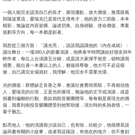
一個人能完全認清自己的長才，展現優點，放大價值，無需跟風
與隨波逐流，愛瑞克已是當代文壇奇才，他的原力三部曲，本本
精彩，無論從內容架構、論述切角、自身經驗、使命價值、專案
規劃等方向，每一本都是鉅著。
我想從三個方面：「讓光亮」，談談我認識他的《內在成就》：
讓出舞台：一場380人的新書演講，他將泰半時間讓給好朋友與年
輕作者，每位上台演講五分鐘，或是請大家揮手致意，頓時讓我
感覺，能出過一本書以上的人，都值得尊敬，他大可不必這樣
做，自己講完全場就好，我理解：他完全不需要光環。
光的價值：群體缺乏良善之舉，會讓社會覺得黑暗，不再相信他
人，愛瑞克的出現，正是光的展現，無論他的文字或演講，或是
捐書到偏鄉的行動、善款捐助音樂團體等，每每都是展現光的價
值，我看到南投音樂團體受到他幫助後，演出時的炙熱表情，一
輩子難忘。
點亮他人：他的演講很少談自己，也有啦，比較少，他很擅長談
論與書有關的小故事，或者我這樣說，有他在的地方，你不會刻