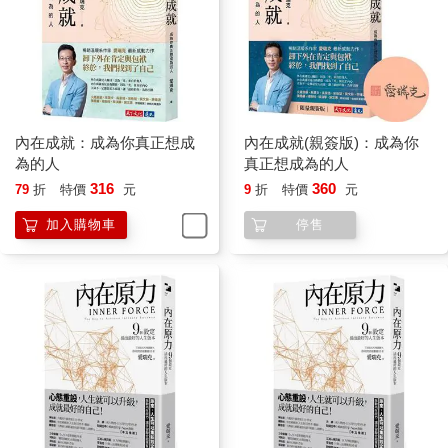
內在成就：成為你真正想成
內在成就(親簽版)：成為你
為的人
真正想成為的人
316
360
79
折
特價
元
9
折
特價
元
加入購物車
停售