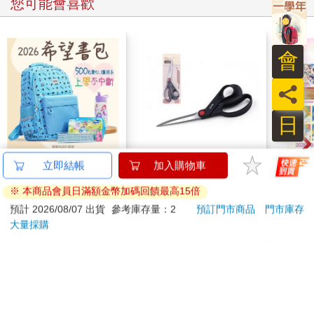
您可能會喜歡
會
員
日
2026第12屆希望書包
【NCC】防布逃剪刀
劇場版
組／文具組
24cm
之空
樂部 
500
249
51
折
特價
元
特價
元
特價
Pa
組
加入購物車
加入購物車
訂購/退換貨須知
加入金石堂 LINE 官方帳號『完成綁定』，隨時掌握出貨動