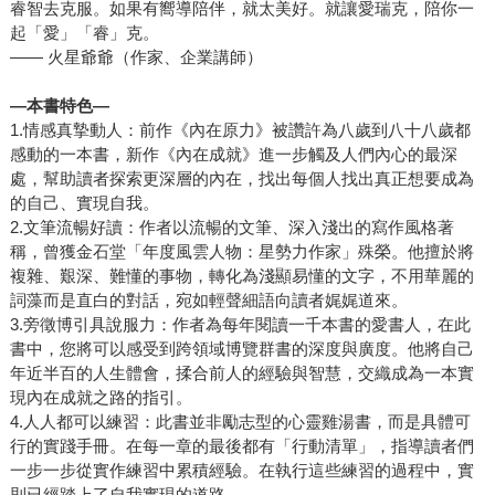
睿智去克服。如果有嚮導陪伴，就太美好。就讓愛瑞克，陪你一
起「愛」「睿」克。
—— 火星爺爺（作家、企業講師）
—本書特色—
1.情感真摯動人：前作《內在原力》被讚許為八歲到八十八歲都
感動的一本書，新作《內在成就》進一步觸及人們內心的最深
處，幫助讀者探索更深層的內在，找出每個人找出真正想要成為
的自己、實現自我。
2.文筆流暢好讀：作者以流暢的文筆、深入淺出的寫作風格著
稱，曾獲金石堂「年度風雲人物：星勢力作家」殊榮。他擅於將
複雜、艱深、難懂的事物，轉化為淺顯易懂的文字，不用華麗的
詞藻而是直白的對話，宛如輕聲細語向讀者娓娓道來。
3.旁徵博引具說服力：作者為每年閱讀一千本書的愛書人，在此
書中，您將可以感受到跨領域博覽群書的深度與廣度。他將自己
年近半百的人生體會，揉合前人的經驗與智慧，交織成為一本實
現內在成就之路的指引。
4.人人都可以練習：此書並非勵志型的心靈雞湯書，而是具體可
行的實踐手冊。在每一章的最後都有「行動清單」，指導讀者們
一步一步從實作練習中累積經驗。在執行這些練習的過程中，實
則已經踏上了自我實現的道路。