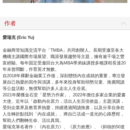
作者
愛瑞克 (Eric Yu)
金融商管知識交流平台「TMBA」共同創辦人。長期受邀至各大
機構主講國際市場展望、職涯發展趨勢等主題，擁有逾千場之豐
富經驗。每年固定受邀回台大為MBA學弟妹講授多種課程長達20
年未曾間斷，作育英才無數。
自2018年裸辭金融業工作後，深刻體悟內在成就的重要，專注發
展自己熱愛的寫作與演講，多年來投身幫助弱勢兒童、推廣閱讀
等公益活動，無償幫助許多人走出人生谷底。
2021年榮獲金石堂「星勢力作家」、2022年擔任多家企業的愛書
大使。近年以「啟動內在原力，活出人生百倍效益」主題演講，
受到企業界及教育界熱愛，持續透過閱讀推廣，以及分享自身在
人生轉折點找到「內在成就」、將自己活成一道光的心路歷程，
幫助人們翻轉生命、活出真我。
愛瑞克筆名著作：《內在原力》、《原力效應》、《斜槓的50道