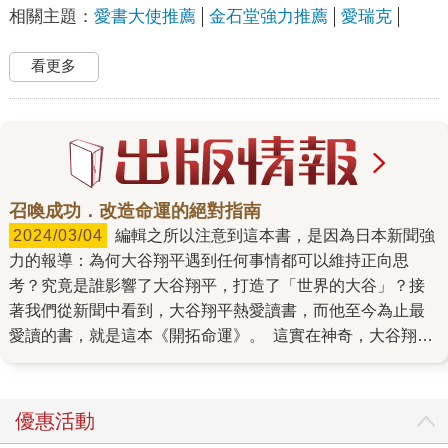
相關主題：
愛書大使推薦
金石堂強力推薦
愛瑞克
看更多
召喚成功．改造命運的絕對指南
2024/03/04
編輯之所以注意到這本書，是因為日本新聞強
力的報導：為何大谷翔平遇到任何事情都可以維持正向思
考？究竟是誰影響了大谷翔平，打造了「世界的大谷」？接
著我們從新聞中看到，大谷翔平熱愛讀書，而他至今為止最
愛讀的書，就是這本《開拓命運》。 這實在神奇，大谷翔平
是30歲不到的年輕人，而這本《開拓命運》的作者，是1876
年生的古人，早已在1968年仙逝。老一輩人的著作，居然能
影響現在的年輕人！這讓我們整個編輯室磨刀霍霍開始進行
優惠活動
調查，不查還好，一查下去不得了，這本《開拓命運》，影