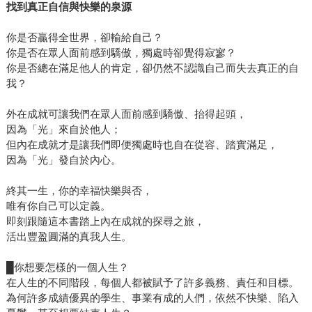
找到真正自信與快樂的泉源
的心中若充滿著負面的想法，忌妒、憂愁、恐懼等等，那麼
就算我們如何努力，我們恐懼擔憂的事情一樣會找上門來，
你是否贏得全世界，卻輸給自己？
我們仍會被厄運纏身，好事無法登門，只能每天忌妒他人的
你是否在眾人面前感到驕傲，獨處時卻覺得寂寥？
好運。而這一切，都是我們自找的。 這樣說乍聽之下很不公
你是否總在滿足他人的肯定，卻仍然不認識自己而失去真正的自
平，我們平時已經很努力了，難道心中累積一點負面情緒都
我？
不能嗎？作者師承瑜伽聖者卡里阿帕，他在書中明確喝斥讀
外在成就可讓我們在眾人面前感到驕傲、抬得起頭，
者：「不能！」千萬不可以讓自己耽溺在負面情緒之中，將
因為「光」來自於他人；
自己的負面情緒正當化，這樣做就是在毀壞自己的命運，把
但內在成就才是讓我們即便獨處時也自在從容、踏實滿足，
自己手上的一副好牌給打壞了。 那麼，實際上該怎麼做才好
因為「光」發自於內心。
呢？答案很簡單，就是維持「正向」。凡事正向思考，培養
感謝的心，任何事情都值得我們喜悅感激，就連今天天氣放
終其一生，你的幸福快樂與否，
晴、今天的自己耳聰目明、今天的三餐有著落，都值得我們
唯有你自己可以定義。
深深感謝感激。搭配書中附贈的「誦句」，每天大聲跟著唸
即刻跟隨這本書踏上內在成就的探尋之旅，
活出豐盈圓滿的真我人生。
唱複誦，就能夠有效影響我們的潛意識，讓潛意識的本質變
得正向，於是我們在不知不覺間，也能夠吸引正向的事物來
█你想要怎樣的一個人生？
到我們身邊。懷著感謝感恩的心，維持心靈的健康活躍，你
在人生的不同階段，每個人都被賦予了許多義務、責任和目標。
的人生就必定能逢凶化吉、健康平安、好運連連。仔細想
為何許多成績優異的學生、事業有成的人們，依然不快樂、陷入
想，熱愛本書的大谷翔平、稻盛和夫、松下幸之助，哪位成