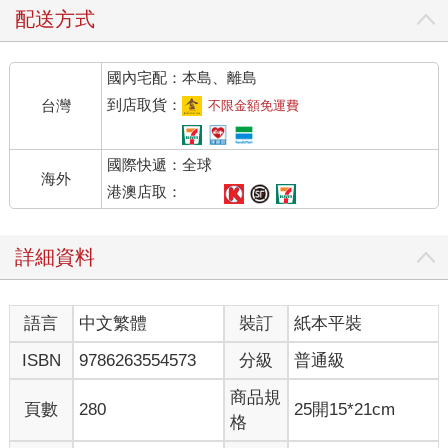
俱寂，只有自己面對自己。
配送方式
醫師作家侯文詠給了我們借鏡。他曾在病床邊陪伴四、 五百位臨
終病患走完人生最後一程。他在《請問侯文詠：一場與內在對話
國內宅配：本島、離島
的旅程》書中寫道：「在我和病人的談話間，幾乎無可避免地都
會回顧自己的這一生，到底給別人帶來了什麼幫助，為這個世界
到店取貨：
台灣
不限金額免運費
留下了什麼貢獻？很多人甚至後悔自己的人生，都在浪費時
間……。或許因為這些經驗，往後當我面對『內在價值』與『外
國際快遞：全球
在價值』的衝突，只要想起和這四、 五百個臨終病人相處的點點
海外
滴滴，我總是能夠鼓起勇氣去選擇自己想要的。」我們想要怎樣
港澳店取：
的一個人生？似乎每個人在不同階段，都被賦予了某些義務和責
任，有各種目標，例如學生是以「成績」來衡量，上班族以「考
詳細資料
績」來衡量。這些成績或考績，或多或少會影響一個人的心情快
樂與否，但卻不是完全的線性相關，更不是唯一指標。
有許多成績優異的學生、事業有成的人們，活在不快樂的世界
語言
中文繁體
裝訂
紙本平裝
中，陷入憂鬱，甚至想要結束人生。說來奇怪，他們已經是「人
生勝利組」了呀，怎麼擁有了這麼多傲人的成績和成就，卻依然
ISBN
9786263554573
分級
普通級
活在痛苦和憂鬱之中？
原來，以上都算是「外在成就」，無法反映每個人內在心理狀
商品規
頁數
280
25開15*21cm
態，也無法呈現出一個人的內心是否感到喜悅與幸福、平靜與祥
格
和、豐盛與圓滿。所以，應該還有一種「內在成就」被忽略了，