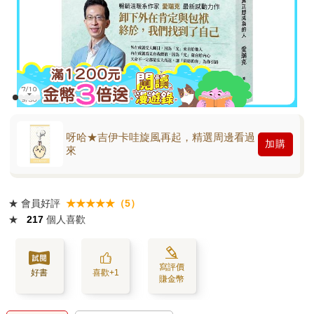
呀哈★吉伊卡哇旋風再起，精選周邊看過
加購
來
★
會員好評
★★★★★（5）
★
217
個人喜歡
寫評價
好書
喜歡+1
賺金幣