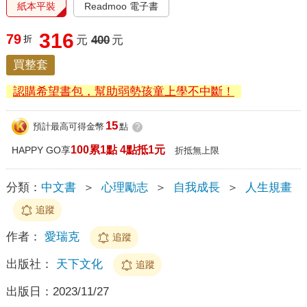
紙本平裝
Readmoo 電子書
316
79
折
元
400
元
買整套
認購希望書包，幫助弱勢孩童上學不中斷！
15
預計最高可得金幣
點
?
100累1點 4點抵1元
HAPPY GO享
折抵無上限
分類：
中文書
＞
心理勵志
＞
自我成長
＞
人生規畫
追蹤
作者：
愛瑞克
追蹤
出版社：
天下文化
追蹤
出版日：
2023/11/27