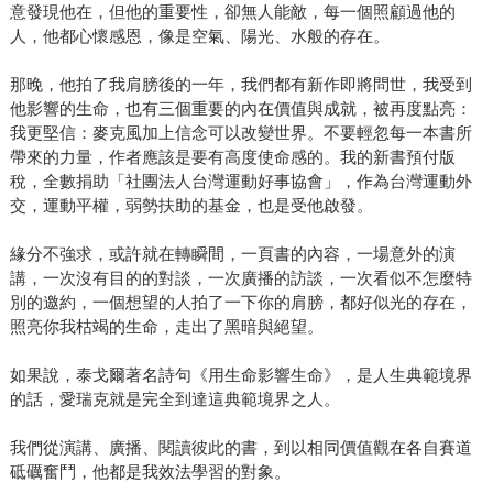
意發現他在，但他的重要性，卻無人能敵，每一個照顧過他的
人，他都心懷感恩，像是空氣、陽光、水般的存在。
那晚，他拍了我肩膀後的一年，我們都有新作即將問世，我受到
他影響的生命，也有三個重要的內在價值與成就，被再度點亮：
我更堅信：麥克風加上信念可以改變世界。不要輕忽每一本書所
帶來的力量，作者應該是要有高度使命感的。我的新書預付版
稅，全數捐助「社團法人台灣運動好事協會」，作為台灣運動外
交，運動平權，弱勢扶助的基金，也是受他啟發。
緣分不強求，或許就在轉瞬間，一頁書的內容，一場意外的演
講，一次沒有目的的對談，一次廣播的訪談，一次看似不怎麼特
別的邀約，一個想望的人拍了一下你的肩膀，都好似光的存在，
照亮你我枯竭的生命，走出了黑暗與絕望。
如果說，泰戈爾著名詩句《用生命影響生命》，是人生典範境界
的話，愛瑞克就是完全到達這典範境界之人。
我們從演講、廣播、閱讀彼此的書，到以相同價值觀在各自賽道
砥礪奮鬥，他都是我效法學習的對象。