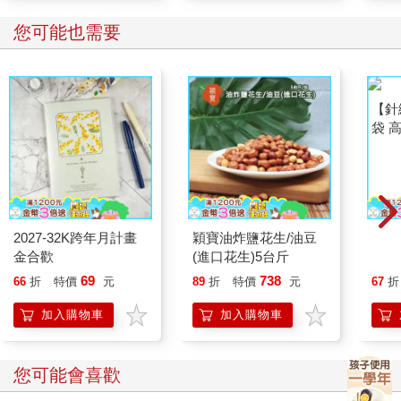
您可能也需要
2027-32K跨年月計畫
穎寶油炸鹽花生/油豆
【針
金合歡
(進口花生)5台斤
袋 
袋 
69
738
66
折
特價
元
89
折
特價
元
67
折
加入購物車
加入購物車
您可能會喜歡