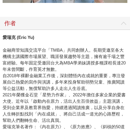
作者
愛瑞克 (Eric Yu)
金融商管知識交流平台「TMBA」共同創辦人。長期受邀至各大
機構主講國際市場展望、職涯發展趨勢等主題，擁有逾千場之豐
富經驗。每年固定受邀回台大為MBA學弟妹講授多種課程長達20
年未曾間斷，作育英才無數。
自2018年裸辭金融業工作後，深刻體悟內在成就的重要，專注發
展自己熱愛的寫作與演講，多年來投身幫助弱勢兒童、推廣閱讀
等公益活動，無償幫助許多人走出人生谷底。
2021年榮獲金石堂「星勢力作家」、2022年擔任多家企業的愛書
大使。近年以「啟動內在原力，活出人生百倍效益」主題演講，
受到企業界及教育界熱愛，持續透過閱讀推廣，以及分享自身在
人生轉折點找到「內在成就」、將自己活成一道光的心路歷程，
幫助人們翻轉生命、活出真我。
愛瑞克筆名著作：《內在原力》、《原力效應》、《斜槓的50道