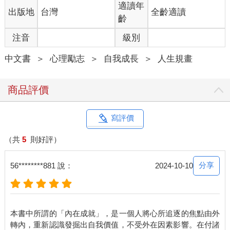
說不定，那對一個人的幸福快樂與否有更大影響！
適讀年
出版地
台灣
全齡適讀
目前市面上有許多書籍與課程，多半圍繞在教導如何獲取高分的
齡
成績、更好的工作表現、更優異的事業成就。然而，這些都與
注音
級別
「內在成就」無關。我們人生旅程到了最後一站，那些曾經所有
的導師、長輩們，早就不在了，留下我們獨自一人，面對著跑馬
中文書
＞
心理勵志
＞
自我成長
＞
人生規畫
燈回顧自己的一生。
我相信，有一天抵達天堂門口，上帝不會問我們說：「你一輩子
賺了多少錢？」比較可能會問：「你一輩子幫助過多少人？」或
商品評價
「你有沒有完成這一生的使命？」無論你認為那關鍵的一問是什
麼，都要現在就開始去做，莫蹉跎。很多時候，我們以為還有時
間，其實未必。
寫評價
我多麼希望在這個功利主義、外在成就導向的世界裡，能有多一
些既成功又幸福圓滿的人，來和我們談談內在的成就，指導我們
（共
5
則好評）
如何培養、獲取、提升自己的內在成就。為此，我願意拋磚引
玉，試著寫出我對內在成就的定義，並且竭盡所能地蒐集前人在
分享
56********881 說：
2024-10-10
這方面曾做過的努力，試圖找出一條內在成就之路的指引。
詩人魯米說：「當你開始踏上旅途，路就會自己展開。」希望翻
開本書的你，也同時展開了內在成就探尋之旅。願我們終將來到
屬於自己的幸福圓滿之境！
本書中所謂的「內在成就」，是一個人將心所追逐的焦點由外
轉內，重新認識發掘出自我價值，不受外在因素影響。在付諸