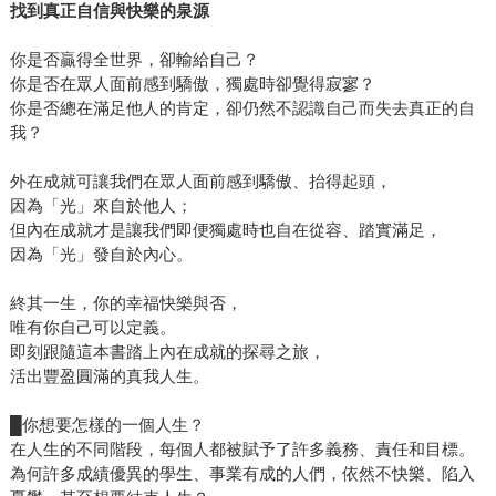
找到真正自信與快樂的泉源
的心中若充滿著負面的想法，忌妒、憂愁、恐懼等等，那麼
就算我們如何努力，我們恐懼擔憂的事情一樣會找上門來，
你是否贏得全世界，卻輸給自己？
我們仍會被厄運纏身，好事無法登門，只能每天忌妒他人的
你是否在眾人面前感到驕傲，獨處時卻覺得寂寥？
好運。而這一切，都是我們自找的。 這樣說乍聽之下很不公
你是否總在滿足他人的肯定，卻仍然不認識自己而失去真正的自
平，我們平時已經很努力了，難道心中累積一點負面情緒都
我？
不能嗎？作者師承瑜伽聖者卡里阿帕，他在書中明確喝斥讀
外在成就可讓我們在眾人面前感到驕傲、抬得起頭，
者：「不能！」千萬不可以讓自己耽溺在負面情緒之中，將
因為「光」來自於他人；
自己的負面情緒正當化，這樣做就是在毀壞自己的命運，把
但內在成就才是讓我們即便獨處時也自在從容、踏實滿足，
自己手上的一副好牌給打壞了。 那麼，實際上該怎麼做才好
因為「光」發自於內心。
呢？答案很簡單，就是維持「正向」。凡事正向思考，培養
感謝的心，任何事情都值得我們喜悅感激，就連今天天氣放
終其一生，你的幸福快樂與否，
晴、今天的自己耳聰目明、今天的三餐有著落，都值得我們
唯有你自己可以定義。
深深感謝感激。搭配書中附贈的「誦句」，每天大聲跟著唸
即刻跟隨這本書踏上內在成就的探尋之旅，
活出豐盈圓滿的真我人生。
唱複誦，就能夠有效影響我們的潛意識，讓潛意識的本質變
得正向，於是我們在不知不覺間，也能夠吸引正向的事物來
█你想要怎樣的一個人生？
到我們身邊。懷著感謝感恩的心，維持心靈的健康活躍，你
在人生的不同階段，每個人都被賦予了許多義務、責任和目標。
的人生就必定能逢凶化吉、健康平安、好運連連。仔細想
為何許多成績優異的學生、事業有成的人們，依然不快樂、陷入
想，熱愛本書的大谷翔平、稻盛和夫、松下幸之助，哪位成