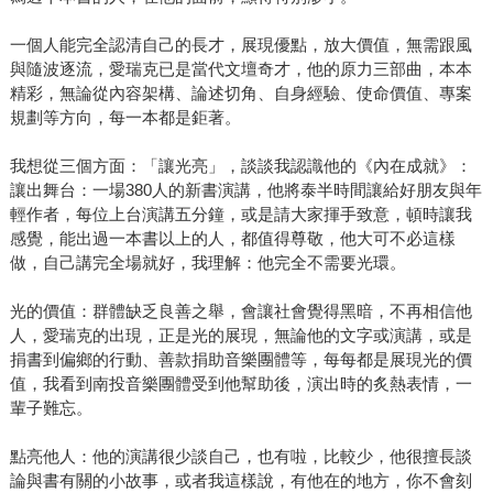
一個人能完全認清自己的長才，展現優點，放大價值，無需跟風
與隨波逐流，愛瑞克已是當代文壇奇才，他的原力三部曲，本本
精彩，無論從內容架構、論述切角、自身經驗、使命價值、專案
規劃等方向，每一本都是鉅著。
我想從三個方面：「讓光亮」，談談我認識他的《內在成就》：
讓出舞台：一場380人的新書演講，他將泰半時間讓給好朋友與年
輕作者，每位上台演講五分鐘，或是請大家揮手致意，頓時讓我
感覺，能出過一本書以上的人，都值得尊敬，他大可不必這樣
做，自己講完全場就好，我理解：他完全不需要光環。
光的價值：群體缺乏良善之舉，會讓社會覺得黑暗，不再相信他
人，愛瑞克的出現，正是光的展現，無論他的文字或演講，或是
捐書到偏鄉的行動、善款捐助音樂團體等，每每都是展現光的價
值，我看到南投音樂團體受到他幫助後，演出時的炙熱表情，一
輩子難忘。
點亮他人：他的演講很少談自己，也有啦，比較少，他很擅長談
論與書有關的小故事，或者我這樣說，有他在的地方，你不會刻