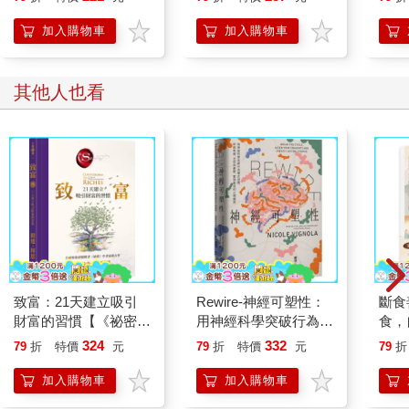
人也能變身「行動派」
的37個科學方法
加入購物車
加入購物車
其他人也看
致富：21天建立吸引
Rewire-神經可塑性：
斷食
財富的習慣【《祕密》
用神經科學突破行為模
食，
作者最新公開】
式迴圈，終結焦慮、恐
訂珍
324
332
79
折
特價
元
79
折
特價
元
79
折
慌和憂鬱，實現最佳的
行，
心理健康
命課
加入購物車
加入購物車