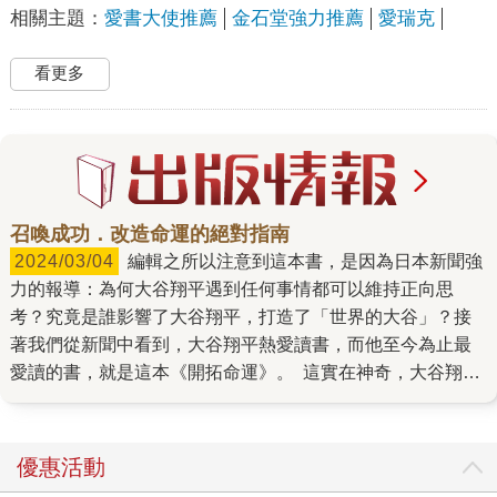
相關主題：
愛書大使推薦
金石堂強力推薦
愛瑞克
看更多
召喚成功．改造命運的絕對指南
2024/03/04
編輯之所以注意到這本書，是因為日本新聞強
力的報導：為何大谷翔平遇到任何事情都可以維持正向思
考？究竟是誰影響了大谷翔平，打造了「世界的大谷」？接
著我們從新聞中看到，大谷翔平熱愛讀書，而他至今為止最
愛讀的書，就是這本《開拓命運》。 這實在神奇，大谷翔平
是30歲不到的年輕人，而這本《開拓命運》的作者，是1876
年生的古人，早已在1968年仙逝。老一輩人的著作，居然能
影響現在的年輕人！這讓我們整個編輯室磨刀霍霍開始進行
優惠活動
調查，不查還好，一查下去不得了，這本《開拓命運》，影