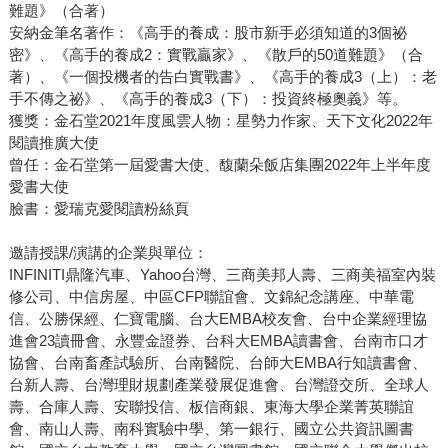
難題》（合著）
安納金筆名著作：《高手的養成：股市新手必須知道的3個祕
密》、《高手的養成2：實戰贏家》、《散戶的50道難題》（合
著）、《一個投機者的告白實戰書》、《高手的養成3（上）：老
手不傳之祕》、《高手的養成3（下）：投資終極奧義》等。
獲獎：金石堂2021年度風雲人物：星勢力作家、天下文化2022年
閱讀推廣大使
曾任：金石堂第一屆愛書大使、馥蘭朵飯店集團2022年上半年度
愛書大使
臉書：愛瑞克愛閱讀粉絲頁
邀請授課/演講的企業與單位：
INFINITI鼎隆汽車、Yahoo台灣、三商美邦人壽、三商美福室內裝
修公司、中信房屋、中區CFP聯誼會、文錦紀念講座、中華電
信、公勝保經、仁寶電腦、台大EMBA校友會、台中企業經理協
進會23讀冊會、永豐金證券、台科大EMBA讀書會、台南市口才
協會、台南畜產試驗所、台南醫院、台師大EMBA行知讀書會、
台新人壽、台灣理財規劃產業發展促進會、台灣證交所、全球人
壽、合庫人壽、安聯投信、板信商銀、東海大學企業菁英聯誼
會、南山人壽、南科實驗中學、第一銀行、國立公共資訊圖書