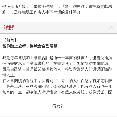
他正是我所提：「降載不停機」，「將工作思維，轉換為貢獻思
維」，眾多職場工作者人生下半場的最佳導師。
試閱
【前言】
當你踏上旅程，路就會自己展開
我是每年速讀加上細讀合計超過一千本書的愛書人，也曾受邀擔
任過幾家私人企業或書店的「愛書大使」，無償協助推廣閱讀。
因為自己過去曾是被閱讀拯救的人，很樂意幫助人們透過閱讀翻
轉人生。
在大量閱讀的過程中，我看到了世界上的人生百態，有如電影般
一幕幕上演。有些波瀾壯闊，令我驚嘆連連，也有些人看似平凡
無奇的一生，卻令他人深深懷念；有些人像英雄，或像反派、配
角，也有些人看起來只是路過人間。
年輕時的我，曾自以為是主角，世界是舞台，而上帝是導演兼編
看更多
劇。進入人生下半場，才漸漸發覺，每個人就是導演兼編劇，因
為到最後，終究不會有別人來為我們的人生負責，謝幕之後萬籟