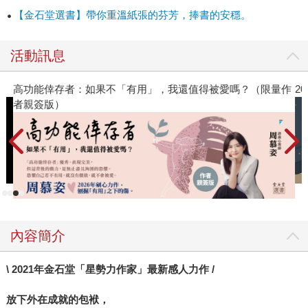
響的不只大谷翔平，就連日本經營之聖「稻盛和夫」以及
【金石堂選書】帶你重溫紙張的芬芳，捧書的安穩。
Panasonic 創辦人「松下幸之助」，都將這本書奉為人生圭
臬！所以，這本書究竟神奇在哪呢？ 這本書在一開頭，就直
活動訊息
截了當說明了「宇宙唯一運作法則」。《秘密》是吸引力法
則的知名著作，但早在《秘密》問世之前，《開拓命運》就
高功能倖存者：如果不「有用」，我還值得被愛嗎？（限量作
2
一口氣解說了「吸引力法則原理＋心理學暗示效應＋顯化法
者親簽版）
則原理」，告訴世人「正能量思考的重要性」。人人都對
「吸引力法則」略知一二的今日，沒有第二本書比《開拓命
運》更能用理性、簡單、清楚方式來說明吸引力法則了。無
論你再怎麼自認「缺乏靈性、缺乏悟性」，都絕對能讀懂。
原來，人的意識，可以分為「主意識」和「潛意識」兩個層
面，而這兩個層面都與宇宙緊密相連，能夠召喚相應的事物
來到身邊。我們能夠操控我們的主意識，用我們的努力和意
志，去獲取我們想要的東西。然而，我們很難操控潛意識，
內容簡介
也很難感知或察覺到我們潛意識的狀態。可是，事情就可怕
在：我們的潛意識，也會召喚相應的事物來到我們身邊！於
\ 2021年金石堂「星勢力作家」最新感人力作 /
是，我們會看到：潛意識充滿恐懼、憂慮、擔心的人，生活
放下外在成就的包袱，
會逐漸被恐懼的事物、憂慮的事物、擔心的事物環繞。我們