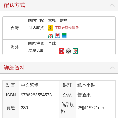
俱寂，只有自己面對自己。
配送方式
醫師作家侯文詠給了我們借鏡。他曾在病床邊陪伴四、 五百位臨
終病患走完人生最後一程。他在《請問侯文詠：一場與內在對話
國內宅配：本島、離島
的旅程》書中寫道：「在我和病人的談話間，幾乎無可避免地都
會回顧自己的這一生，到底給別人帶來了什麼幫助，為這個世界
到店取貨：
台灣
不限金額免運費
留下了什麼貢獻？很多人甚至後悔自己的人生，都在浪費時
間……。或許因為這些經驗，往後當我面對『內在價值』與『外
國際快遞：全球
在價值』的衝突，只要想起和這四、 五百個臨終病人相處的點點
海外
滴滴，我總是能夠鼓起勇氣去選擇自己想要的。」我們想要怎樣
港澳店取：
的一個人生？似乎每個人在不同階段，都被賦予了某些義務和責
任，有各種目標，例如學生是以「成績」來衡量，上班族以「考
詳細資料
績」來衡量。這些成績或考績，或多或少會影響一個人的心情快
樂與否，但卻不是完全的線性相關，更不是唯一指標。
有許多成績優異的學生、事業有成的人們，活在不快樂的世界
語言
中文繁體
裝訂
紙本平裝
中，陷入憂鬱，甚至想要結束人生。說來奇怪，他們已經是「人
生勝利組」了呀，怎麼擁有了這麼多傲人的成績和成就，卻依然
ISBN
9786263554573
分級
普通級
活在痛苦和憂鬱之中？
原來，以上都算是「外在成就」，無法反映每個人內在心理狀
商品規
頁數
280
25開15*21cm
態，也無法呈現出一個人的內心是否感到喜悅與幸福、平靜與祥
格
和、豐盛與圓滿。所以，應該還有一種「內在成就」被忽略了，