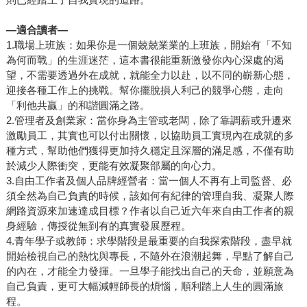
—適合讀者—
1.職場上班族：如果你是一個兢兢業業的上班族，開始有「不知
為何而戰」的生涯迷茫，這本書很能重新激發你內心深處的渴
望，不需要透過外在成就，就能全力以赴，以不同的嶄新心態，
迎接各種工作上的挑戰。幫你擺脫損人利己的競爭心態，走向
「利他共贏」的和諧圓滿之路。
2.管理者及創業家：當你身為主管或老闆，除了靠調薪或升遷來
激勵員工，其實也可以付出關懷，以協助員工實現內在成就的多
種方式，幫助他們獲得更加持久穩定且深層的滿足感，不僅有助
於減少人際衝突，更能有效凝聚部屬的向心力。
3.自由工作者及個人品牌經營者：當一個人不再有上司監督、必
須全然為自己負責的時候，該如何有紀律的管理自我、凝聚人際
網路資源來加速達成目標？作者以自己近六年來自由工作者的親
身經驗，傳授從無到有的真實發展歷程。
4.青年學子或教師：求學階段是最重要的自我探索階段，盡早就
開始檢視自己的熱忱與專長，不隨外在浪潮起舞，早點了解自己
的內在，才能全力發揮。一旦學子能找出自己的天命，並願意為
自己負責，更可大幅減輕師長的煩惱，順利踏上人生的圓滿旅
程。