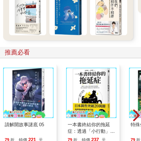
推薦必看
請解開故事謎底 05
一本書終結你的拖延
特殊傳
症：透過「小行動」打
開大腦的行動開關，懶
221
237
79
折
特價
元
79
折
特價
元
79
折