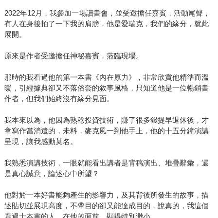
2022年12月，我參加一場讀書會，並受邀擔任嘉賓，活動尾聲，
有人在身後拍了一下我的肩膀，他是愛瑞克，我們的緣分，就此
展開。
原來是作者受邀擔任神秘嘉賓，蒞臨現場。
那時的我看過他的第一本書《內在原力》，非常欣賞他精準而溫
暖，引經據典卻又不落俗套的敘事風格，只知道他是一位暢銷書
作者，但我們始終沒有緣分見面。
我本來以為，他因為熟稔投資技術，賺了很多錢提早退休後，才
拿寫作當消遣的，未料，麥克風一到他手上，他的十五分鐘演講
呈現，讓我感動莫名。
我熟悉演講技術，一眼就能看出講者是背稿演出、堆疊辭彙，還
是真心誠意，論述心中所望？
他對於一本好書能夠產生的影響力，及其背後所發生的故事，描
述貼切並展現高度，不帶目的卻又能達成目的，說真的，我這個
寫過十本書的人，在他的面前，顯得特別渺小。