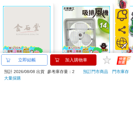
【電子書】蔬菜的理髮
【太星電工】風神14
【預
立即結帳
加入購物車
店
吋壁式通風扇(吸排風
代理
預計 2026/08/08 出貨
參考庫存量：2
預訂門市商品
門市庫存
機)
限定
259
850
特價
元
特價
元
特價
1499
大量採購
25
電子書
加入購物車
訂購/退換貨須知
加入金石堂 LINE 官方帳號『完成綁定』，隨時掌握出貨動
態：