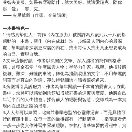
睿智去克服。如果有嚮導陪伴，就太美好。就讓愛瑞克，陪你一
起「愛」「睿」克。
—— 火星爺爺（作家、企業講師）
—本書特色—
1.情感真摯動人：前作《內在原力》被讚許為八歲到八十八歲都
感動的一本書，新作《內在成就》進一步觸及人們內心的最深
處，幫助讀者探索更深層的內在，找出每個人找出真正想要成為
的自己、實現自我。
2.文筆流暢好讀：作者以流暢的文筆、深入淺出的寫作風格著
稱，曾獲金石堂「年度風雲人物：星勢力作家」殊榮。他擅於將
複雜、艱深、難懂的事物，轉化為淺顯易懂的文字，不用華麗的
詞藻而是直白的對話，宛如輕聲細語向讀者娓娓道來。
3.旁徵博引具說服力：作者為每年閱讀一千本書的愛書人，在此
書中，您將可以感受到跨領域博覽群書的深度與廣度。他將自己
年近半百的人生體會，揉合前人的經驗與智慧，交織成為一本實
現內在成就之路的指引。
4.人人都可以練習：此書並非勵志型的心靈雞湯書，而是具體可
行的實踐手冊。在每一章的最後都有「行動清單」，指導讀者們
一步一步從實作練習中累積經驗。在執行這些練習的過程中，實
則已經踏上了自我實現的道路。