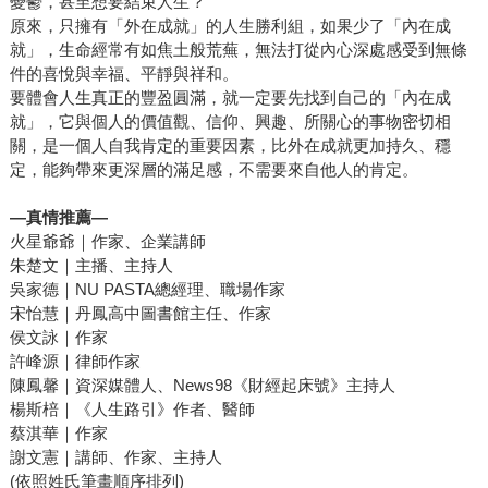
憂鬱，甚至想要結束人生？
功人士不是滿滿正能量呢？全球新聞都讚嘆大谷翔平的球
原來，只擁有「外在成就」的人生勝利組，如果少了「內在成
技，同時也讚嘆他「從來沒有壞脾氣和負面言行」，溫暖正
就」，生命經常有如焦土般荒蕪，無法打從內心深處感受到無條
面的能量感動了許多觀眾，甚至沒在看棒球的民眾，都願意
件的喜悅與幸福、平靜與祥和。
要體會人生真正的豐盈圓滿，就一定要先找到自己的「內在成
多聽他的相關報導，去欣賞他的特質。他在人們心中早已超
就」，它與個人的價值觀、信仰、興趣、所關心的事物密切相
越了一般球星，成為偶像一般的存在。正向思考不僅能讓我
關，是一個人自我肯定的重要因素，比外在成就更加持久、穩
們收穫更多正能量，也讓我們有機會去感染更多人，讓別人
定，能夠帶來更深層的滿足感，不需要來自他人的肯定。
正向樂觀，其效果可見一斑！ 行文至此，我們編輯部也深深
感謝有此機緣，讓我們遇到這本神奇的命運之書。有同事已
—真情推薦—
經開始實踐書中指引，以正向的方式面對萬事萬物，我們不
火星爺爺｜作家、企業講師
僅見證他尾牙抽到獎，也能感受到他身上的氣流變得順暢，
朱楚文｜主播、主持人
吳家德｜NU PASTA總經理、職場作家
每天都精神奕奕、神采飛揚。願這本好書也能讓更多有緣讀
宋怡慧｜丹鳳高中圖書館主任、作家
者看見，帶領大家走向「愈來愈正向」的人生！
侯文詠｜作家
許峰源｜律師作家
陳鳳馨｜資深媒體人、News98《財經起床號》主持人
楊斯棓｜《人生路引》作者、醫師
蔡淇華｜作家
謝文憲｜講師、作家、主持人
(依照姓氏筆畫順序排列)