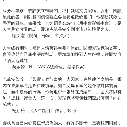
緣分不強求，或許就在轉瞬間。我和愛瑞克從演講、廣播、閱讀
彼此的書，到以相同價值觀在各自賽道砥礪奮鬥，他都是我效法
學習的對象。如果說，泰戈爾著名詩句〈用生命影響生命〉，是
人生典範境界的話，愛瑞克就是完全到達這典範境界之人。
—— 謝文憲（講師、作家、主持人）
人生總有期盼，那是人活著很重要的使命。閱讀愛瑞克的文字，
會讓你與自己產生深度對話，更精準地找到人生座標，往屬於自
己的天地邁進。
—— 吳家德（NU PASTA總經理、職場作家）
巴菲特曾說：「影響人們行事的一大因素，在於他們拿的是一張
內在成績單還是外在成績單。如果父母看重的是外界對你的看
法，而不是你的行為，你會追求一張外在成績單。」世人常以有
無「成就」衡量人。這一次，愛瑞克將帶領我們深思何謂「內在
成就」。
—— 楊斯棓（《人生路引》作者、醫師）
要成為自己內心真正想成為的人，有許多關卡，需要我們用愛，