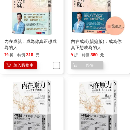
內在成就：成為你真正想成
內在成就(親簽版)：成為你
為的人
真正想成為的人
316
360
79
折
特價
元
9
折
特價
元
加入購物車
停售