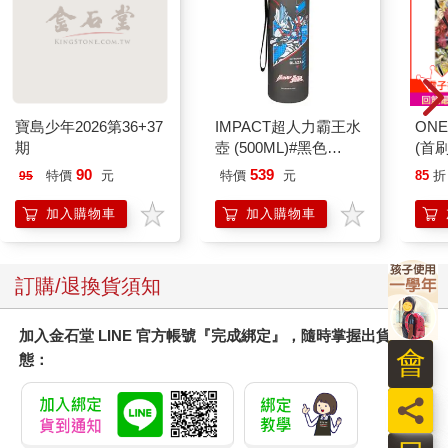
寶島少年2026第36+37
IMPACT超人力霸王水
ONE
期
壺 (500ML)#黑色
(首刷
IMUTB01BK
90
539
特價
元
特價
元
85
折
95
加入購物車
加入購物車
訂購/退換貨須知
加入金石堂 LINE 官方帳號『完成綁定』，隨時掌握出貨動
會
態：
員