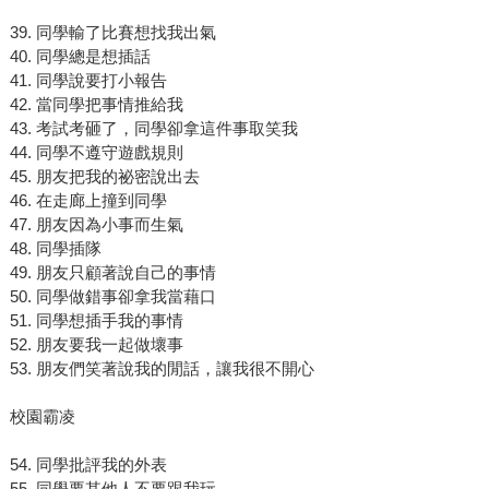
39. 同學輸了比賽想找我出氣
40. 同學總是想插話
41. 同學說要打小報告
42. 當同學把事情推給我
43. 考試考砸了，同學卻拿這件事取笑我
44. 同學不遵守遊戲規則
45. 朋友把我的祕密說出去
46. 在走廊上撞到同學
47. 朋友因為小事而生氣
48. 同學插隊
49. 朋友只顧著說自己的事情
50. 同學做錯事卻拿我當藉口
51. 同學想插手我的事情
52. 朋友要我一起做壞事
53. 朋友們笑著說我的閒話，讓我很不開心
校園霸凌
54. 同學批評我的外表
55. 同學要其他人不要跟我玩