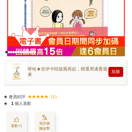
呀哈★吉伊卡哇旋風再起，精選周邊看過
加購
來
★
會員好評
★★★★★（1）
★
1
個人喜歡
寫評價
喜歡+1
賺金幣