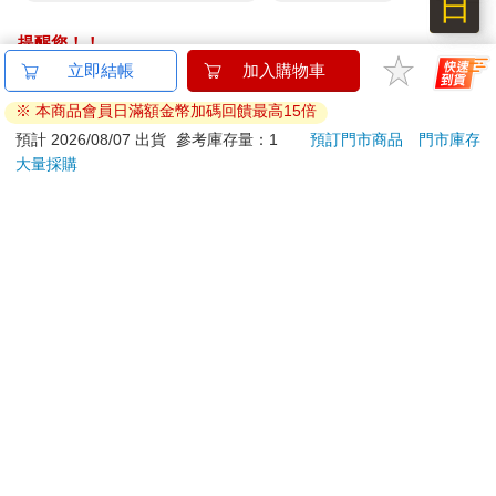
日
提醒您！！
金石堂及銀行均不會請您操作ATM! 如接獲電話要求您前往
立即結帳
加入購物車
ATM提款機，請不要聽從指示，以免受騙上當！
※ 本商品會員日滿額金幣加碼回饋最高15倍
退換貨須知：
預計 2026/08/07 出貨
參考庫存量：1
預訂門市商品
門市庫存
大量採購
**提醒您，鑑賞期不等於試用期，退回商品須為全新狀態**
依據「消費者保護法」第19條及行政院消費者保護處公告之
「通訊交易解除權合理例外情事適用準則」，以下商品購買
後，除商品本身有瑕疵外，將不提供7天的猶豫期：
易於腐敗、保存期限較短或解約時即將逾期。（如：生
鮮食品）
依消費者要求所為之客製化給付。（客製化商品）
報紙、期刊或雜誌。（含MOOK、外文雜誌）
經消費者拆封之影音商品或電腦軟體。
非以有形媒介提供之數位內容或一經提供即為完成之線
上服務，經消費者事先同意始提供。（如：電子書、電
子雜誌、下載版軟體、虛擬商品…等）
已拆封之個人衛生用品。（如：內衣褲、刮鬍刀、除毛