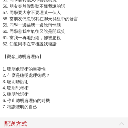
56. 朋友突然假裝聽不懂我說的話
57. 同學要大家不要理某一個人
58. 當朋友們忽視我在聊天群組中的發言
59. 同學一邊瞄我一邊說悄悄話
60. 同學惹我生氣後又說是開玩笑
61. 當我一再地拒絕，卻被忽視
62. 知道同學在背後說我壞話
【觀念_聰明處理術】
1. 聰明處理術的重要性
2. 什麼是聰明處理術呢？
3. 聰明聽話術
4. 聰明思考術
5. 聰明說話術
6. 停止聰明處理術的時機
7. 稱讚聰明的自己
配送方式