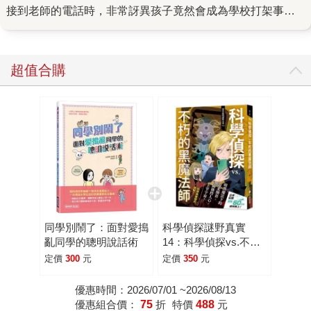
接到老師的電話時，非常訝異孩子竟然會成為學校打架事件
的主角。接著，大家的話題就幾乎都圍繞在小孩的學校生活
上。 另一位朋友則提到，她孩子的班上有一個調皮的男生，
很喜歡作弄女生。有一天，她的小孩與幾個同學在下課時聊
超值合購
到頭髪的話題，同學稱讚她的頭髪很直很好看時，那位男生
竟然直接把膠水倒在她孩子的頭髪上，原因是他想看頭髪加
上膠水會不會更好看。大家才發現，小朋友在小學的生活情
況還真多，而家長真正知道的可能只是九牛一毛，因為小孩
大部份都沒有說。等知道時，有些小事可能已經變成嚴重的
問題了。 所以，孩子願意分享學校生活的點點滴滴是好事，
大人可以藉此和他們談談自己的經歷與解決問題的方法。回
想小時候的學校生活，我們一樣有著這些經歷，會遇到各種
的情況與問題，有時也會不知所措。只是，沒有人能替代別
同學別鬧了：面對愛搗
科學偵探謎野真實
人過生活，即使是最親近的家人也是如此，最終還是得靠孩
亂同學的聰明說話術
14：科學偵探vs.不朽
子自己一個人走過。但不需要過度擔心孩子，如同這本書的
的黑魔法師
定價
300
元
定價
350
元
作者所提到的，孩子擁有比我們想像中更強大的成長力量，
就像我們不知不覺成為了大人一樣，他們可以透過各種資訊
優惠時間：2026/07/01 ~2026/08/13
優惠組合價：
75
折
特價
488
元
與經驗而變得成熟。 學校的課程裡沒有教到如何與同學相