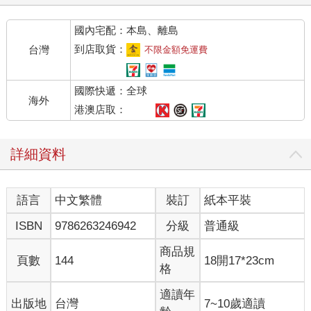
國內宅配：本島、離島
到店取貨：
台灣
不限金額免運費
國際快遞：全球
海外
港澳店取：
詳細資料
語言
中文繁體
裝訂
紙本平裝
ISBN
9786263246942
分級
普通級
商品規
頁數
144
18開17*23cm
格
適讀年
出版地
台灣
7~10歲適讀