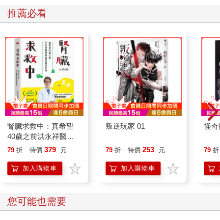
推薦必看
腎臟求救中：真希望
叛逆玩家 01
怪奇
40歲之前洪永祥醫師
就告訴我這些事
379
253
79
折
特價
元
79
折
特價
元
79
折
加入購物車
加入購物車
您可能也需要