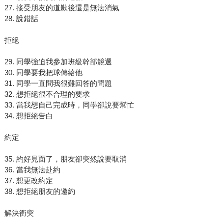
27. 接受朋友的道歉後還是無法消氣
28. 說錯話
拒絕
29. 同學強迫我參加班級幹部競選
30. 同學要我把球傳給他
31. 同學一直問我很難回答的問題
32. 想拒絕很不合理的要求
33. 當我想自己完成時，同學卻說要幫忙
34. 想拒絕告白
約定
35. 約好見面了，朋友卻突然說要取消
36. 當我無法赴約
37. 想更改約定
38. 想拒絕朋友的邀約
解決衝突