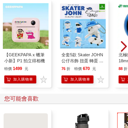
【GEEKPAPA x 蠟筆
全套5款 Skater JOHN
北極
小新】P1 拍立得相機
公仔吊飾 扭蛋 轉蛋 模
18m
型 吊飾 包包吊飾 滑板
1499
670
特價
元
76
折
特價
元
88
折
小狗 狗狗
BUSHIROAD
加入購物車
加入購物車
您可能會喜歡