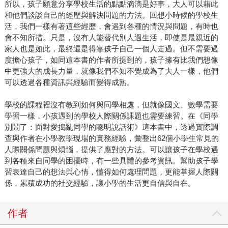
所以，孩子願意分享學校生活的點點滴滴是好事，大人可以藉此
和他們談談自己的經歷與解決問題的方法。回想小時候的學校生
活，我們一樣有著這些經歷，會遇到各種的情況與問題，有時也
會不知所措。只是，沒有人能替代別人過生活，即使是最親近的
家人也是如此，最終還是得靠孩子自己一個人走過。但不需要過
度擔心孩子，如同這本書的作者所提到的，孩子擁有比我們想像
中更強大的成長力量，就像我們不知不覺成為了大人一樣，他們
可以透過各種資訊與經驗而變得成熟。
學校的課程裡沒有教到如何與同學相處，但就像國文、數學需要
學習一樣，小孩遇到的學校人際關係課題也需要練習。在《同學
別鬧了：面對愛搗亂同學的聰明說話術》這本書中，透過實際調
查與作者在小學教學現場的實務經驗，彙整出62個小學生常見的
人際關係問題與煩惱，提供了應對的方法。可以讓孩子在學校遇
到各種來自同學的困擾時，有一些具體的參考資訊。幫助孩子學
習表達自己的想法與心情，懂得如何處理問題，更能掌握人際關
係，累積成功的社交經驗，讓小學的生活更自信與自在。
作者