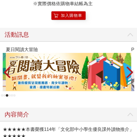
※實際價格依購物車結帳為主
處，但就像國文、數學需要學習一樣，小孩遇到的學校人際
關係課題也需要練習。在《同學別鬧了：面對愛搗亂同學的
加入購物車
聰明說話術》這本書中，透過實際調查與作者在小學教學現
場的實務經驗，彙整出62個小學生常見的人際關係問題與煩
活動訊息
惱，提供了應對的方法。可以讓孩子在學校遇到各種來自同
學的困擾時，有一些具體的參考資訊。幫助孩子學習表達自
夏日閱讀大冒險
P
己的想法與心情，懂得如何處理問題，更能掌握人際關係，
累積成功的社交經驗，讓小學的生活更自信與自在。
內容簡介
★★★★★本書榮獲114年「文化部中小學生優良課外讀物推介」
★★★★★