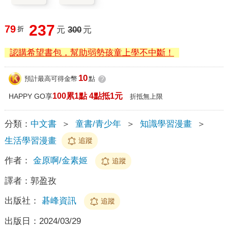
237
79
折
元
300
元
認購希望書包，幫助弱勢孩童上學不中斷！
10
預計最高可得金幣
點
?
100累1點 4點抵1元
HAPPY GO享
折抵無上限
分類：
中文書
＞
童書/青少年
＞
知識學習漫畫
＞
生活學習漫畫
追蹤
作者：
金原啊/金素姬
追蹤
譯者：
郭盈孜
出版社：
碁峰資訊
追蹤
出版日：
2024/03/29