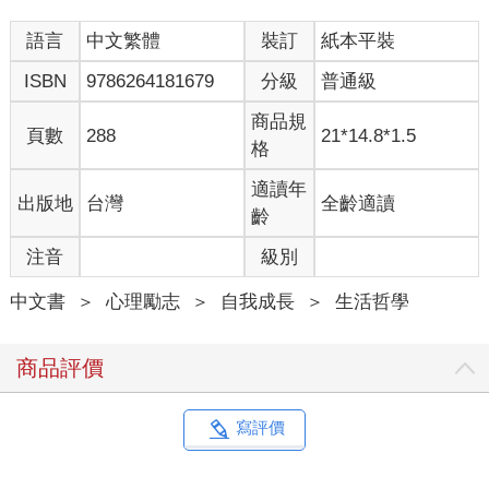
到寂寞，出現一些拒絕的反應，但是過一陣子就會習慣了。
語言
中文繁體
裝訂
紙本平裝
當慢慢學會正面看待孤獨之後，就會發現「沉浸在孤獨之中也不
見得是壞事」，甚至覺得孤獨時的樂趣比天上的星星還多、孤獨
ISBN
9786264181679
分級
普通級
所帶來的收穫原來如此豐碩，日子也會變得開心起來。
當你體會到「獨處有獨處的好，和他人在一起有和他人在一起的
商品規
頁數
288
21*14.8*1.5
好；每一種生活都有各自的優點」時，不安與恐懼都會自動消
格
失，隨時每個當下聆聽內心的聲音，選擇自己真正的期盼。
適讀年
出版地
台灣
全齡適讀
齡
注音
級別
中文書
＞
心理勵志
＞
自我成長
＞
生活哲學
商品評價
寫評價