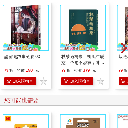
請解開故事謎底 03
杖藜過橋東：柳風生暖
叛逆
意、杏雨不濕衣；陳亮
恭談以心轉境的適齡漫
150
379
79
折
特價
元
79
折
特價
元
79
折
想
加入購物車
加入購物車
您可能也需要