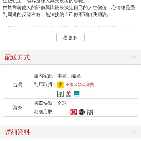
生正軌上，淪為邊緣人與失敗者的感覺。
由於靠著他人的評價與比較來決定自己的人生價值，心情總是受
到周遭的反應左右，無法接納自己做不到自我期許。
結果我在三十多歲時失戀，離開了原本以為會工作到退休的公
司。當我真的變成一個人的時候，反而湧起了不可思議的想法：
看更多
「孤獨很棒啊！ 接下來的人生是我獨自一人的旅行，無論他人怎
麼說，我都要自己決定怎麼生活，享受隨心所欲的旅程。」
而當我第一次發現「有些事情正因為孤獨才做得到」，眼界瞬間
配送方式
開闊了起來。因為我終於能夠自行決定、自行行動，著手挑戰自
我，更能懷抱好奇心去學習，去接觸不同的環境，進入形形色色
國內宅配：本島、離島
的人群之中。
到店取貨：
台灣
不限金額免運費
接納孤獨的那一刻開始，原本陷入過度用力、認為自己「非得不
可」而使工作與人際關係空轉的狀態都因而好轉。
國際快遞：全球
畢竟所有人都是一個人來到人世，最後也是以一個人的樣態離開
海外
人間――人生原本就是一場「一個人的旅行」。
港澳店取：
以負面心態看待孤獨、厭惡孤獨，孤獨自然會化身為魔鬼來攻
擊。
詳細資料
如果能夠轉換心態，肯定「孤獨也不是件壞事」，孤獨便能成為
最強力的夥伴，支持我們。不習慣孤獨的人一開始可能還是會感