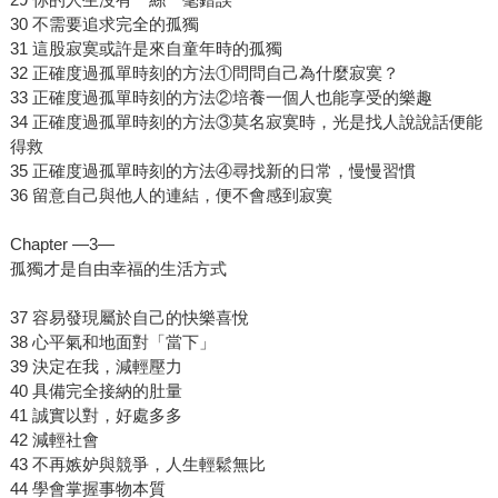
30 不需要追求完全的孤獨
31 這股寂寞或許是來自童年時的孤獨
32 正確度過孤單時刻的方法①問問自己為什麼寂寞？
33 正確度過孤單時刻的方法②培養一個人也能享受的樂趣
34 正確度過孤單時刻的方法③莫名寂寞時，光是找人說說話便能
得救
35 正確度過孤單時刻的方法④尋找新的日常，慢慢習慣
36 留意自己與他人的連結，便不會感到寂寞
Chapter —3—
孤獨才是自由幸福的生活方式
37 容易發現屬於自己的快樂喜悅
38 心平氣和地面對「當下」
39 決定在我，減輕壓力
40 具備完全接納的肚量
41 誠實以對，好處多多
42 減輕社會
43 不再嫉妒與競爭，人生輕鬆無比
44 學會掌握事物本質