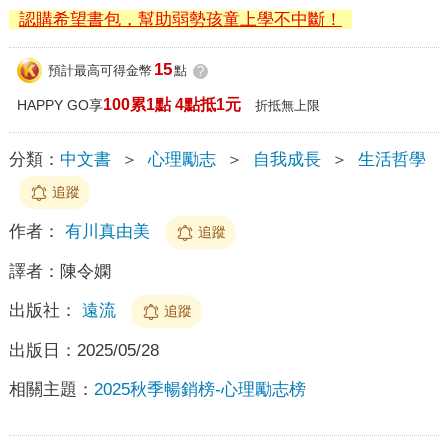
認購希望書包，幫助弱勢孩童上學不中斷！
15
預計最高可得金幣
點
?
100累1點 4點抵1元
HAPPY GO享
折抵無上限
分類：
中文書
＞
心理勵志
＞
自我成長
＞
生活哲學
追蹤
作者：
有川真由美
追蹤
譯者：
陳令嫻
出版社：
遠流
追蹤
出版日：
2025/05/28
相關主題：
2025秋季暢銷榜-心理勵志榜