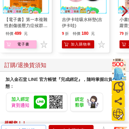
【電子書】第一本複雜
吉伊卡哇吸水杯墊(吉
小書
性創傷後壓力症候群自
伊卡哇)
蘿蕾
我療癒聖經（長銷典
499
180
特價
元
9
折
特價
元
79
折
藏）
電子書
加入購物車
訂購/退換貨須知
加入金石堂 LINE 官方帳號『完成綁定』，隨時掌握出貨動
態：
提醒您！！