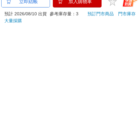
金石堂及銀行均不會請您操作ATM! 如接獲電話要求您前往
立即結帳
加入購物車
ATM提款機，請不要聽從指示，以免受騙上當！
預計 2026/08/10 出貨
參考庫存量：3
預訂門市商品
門市庫存
退換貨須知：
大量採購
**提醒您，鑑賞期不等於試用期，退回商品須為全新狀態**
依據「消費者保護法」第19條及行政院消費者保護處公告之
「通訊交易解除權合理例外情事適用準則」，以下商品購買
後，除商品本身有瑕疵外，將不提供7天的猶豫期：
易於腐敗、保存期限較短或解約時即將逾期。（如：生
鮮食品）
依消費者要求所為之客製化給付。（客製化商品）
報紙、期刊或雜誌。（含MOOK、外文雜誌）
經消費者拆封之影音商品或電腦軟體。
非以有形媒介提供之數位內容或一經提供即為完成之線
上服務，經消費者事先同意始提供。（如：電子書、電
子雜誌、下載版軟體、虛擬商品…等）
已拆封之個人衛生用品。（如：內衣褲、刮鬍刀、除毛
刀…等）
若非上列種類商品，均享有到貨7天的猶豫期（含例假