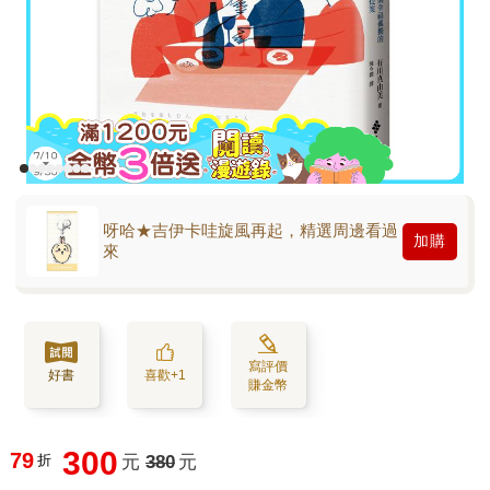
呀哈★吉伊卡哇旋風再起，精選周邊看過
加購
來
寫評價
好書
喜歡+1
賺金幣
300
79
折
元
380
元