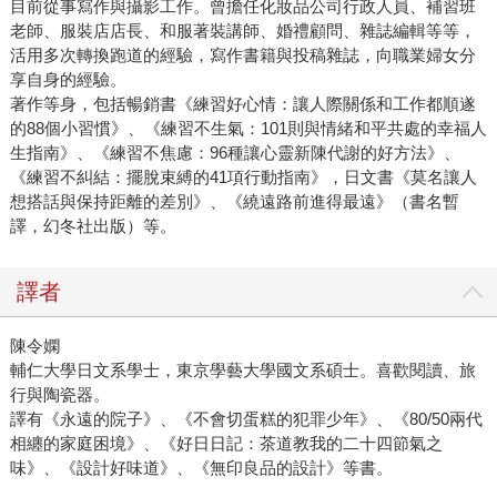
目前從事寫作與攝影工作。曾擔任化妝品公司行政人員、補習班
老師、服裝店店長、和服著裝講師、婚禮顧問、雜誌編輯等等，
活用多次轉換跑道的經驗，寫作書籍與投稿雜誌，向職業婦女分
享自身的經驗。
著作等身，包括暢銷書《練習好心情：讓人際關係和工作都順遂
的88個小習慣》、《練習不生氣：101則與情緒和平共處的幸福人
生指南》、《練習不焦慮：96種讓心靈新陳代謝的好方法》、
《練習不糾結：擺脫束縛的41項行動指南》，日文書《莫名讓人
想搭話與保持距離的差別》、《繞遠路前進得最遠》（書名暫
譯，幻冬社出版）等。
譯者
陳令嫻
輔仁大學日文系學士，東京學藝大學國文系碩士。喜歡閱讀、旅
行與陶瓷器。
譯有《永遠的院子》、《不會切蛋糕的犯罪少年》、《80/50兩代
相纏的家庭困境》、《好日日記：茶道教我的二十四節氣之
味》、《設計好味道》、《無印良品的設計》等書。