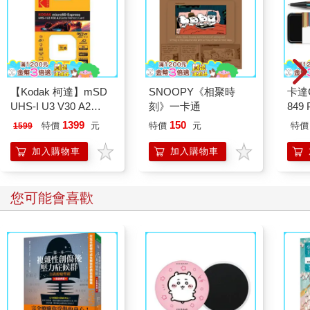
【Kodak 柯達】mSD
SNOOPY《相聚時
卡達C
UHS-I U3 V30 A2
刻》一卡通
849 
128GB 極速記憶卡特
ED.
1399
150
特價
元
特價
元
特價
1599
仕版
加入購物車
加入購物車
您可能會喜歡