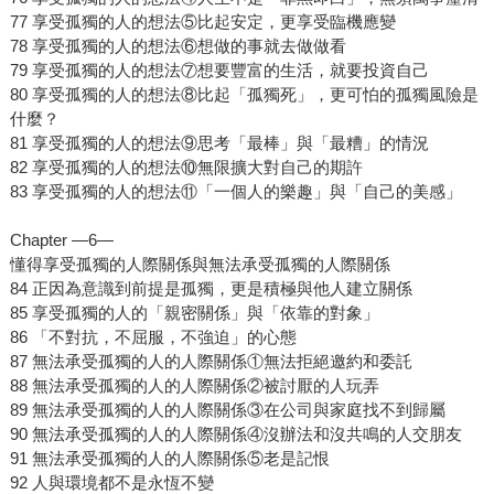
77 享受孤獨的人的想法⑤比起安定，更享受臨機應變
78 享受孤獨的人的想法⑥想做的事就去做做看
79 享受孤獨的人的想法⑦想要豐富的生活，就要投資自己
80 享受孤獨的人的想法⑧比起「孤獨死」，更可怕的孤獨風險是
什麼？
81 享受孤獨的人的想法⑨思考「最棒」與「最糟」的情況
82 享受孤獨的人的想法⑩無限擴大對自己的期許
83 享受孤獨的人的想法⑪「一個人的樂趣」與「自己的美感」
Chapter —6—
懂得享受孤獨的人際關係與無法承受孤獨的人際關係
84 正因為意識到前提是孤獨，更是積極與他人建立關係
85 享受孤獨的人的「親密關係」與「依靠的對象」
86 「不對抗，不屈服，不強迫」的心態
87 無法承受孤獨的人的人際關係①無法拒絕邀約和委託
88 無法承受孤獨的人的人際關係②被討厭的人玩弄
89 無法承受孤獨的人的人際關係③在公司與家庭找不到歸屬
90 無法承受孤獨的人的人際關係④沒辦法和沒共鳴的人交朋友
91 無法承受孤獨的人的人際關係⑤老是記恨
92 人與環境都不是永恆不變