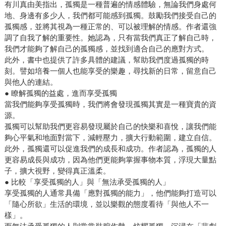
有川真由美指出，孤獨是一種普遍的情感體驗，無論我們身處何
地、身邊有多少人，我們都可能感到孤獨。鼓勵我們接受自己的
孤獨感，並將其視為一種正常的、可以被理解的情感。作者還強
調了自我了解的重要性。她認為，只有當我們真正了解自己時，
我們才能夠了解自己的孤獨感，並找到適合自己的應對方式。
此外，書中也提供了許多具體的建議，幫助我們度過孤獨的時
刻。譬如培養一個人也能享受的樂趣，尋找新的日常，留意自己
與他人的連結。
● 瞭解孤獨的益處，進而享受孤獨
當我們能夠享受孤獨時，我們將會發現孤獨其實是一種寶貴的資
源。
孤獨可以幫助我們更容易發現屬於自己的快樂和喜悅，讓我們能
夠心平氣和地面對當下，減輕壓力，擴大行動範圍，建立自信。
此外，孤獨還可以促進我們的成長和成功。作者認為，孤獨的人
更容易成長與成功，因為他們更能夠掌握事物本質，浮現大量點
子，擴大視野，變得真正溫柔。
● 比較「享受孤獨的人」與「無法承受孤獨的人」
享受孤獨的人通常具備「應對孤獨的能力」，他們能夠打造可以
「隨心所欲」生活的環境，並以樂觀的態度看待「與他人不一
樣」。