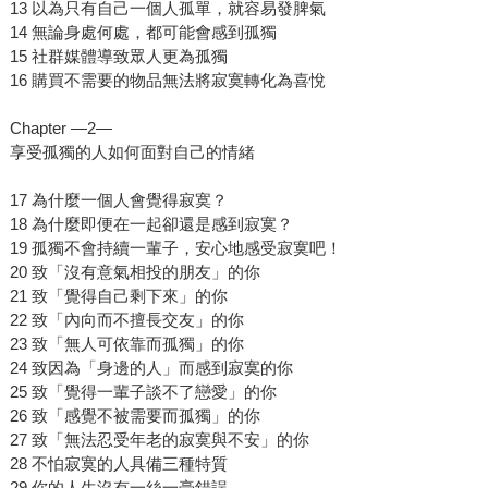
13 以為只有自己一個人孤單，就容易發脾氣
14 無論身處何處，都可能會感到孤獨
15 社群媒體導致眾人更為孤獨
16 購買不需要的物品無法將寂寞轉化為喜悅
Chapter —2—
享受孤獨的人如何面對自己的情緒
17 為什麼一個人會覺得寂寞？
18 為什麼即便在一起卻還是感到寂寞？
19 孤獨不會持續一輩子，安心地感受寂寞吧！
20 致「沒有意氣相投的朋友」的你
21 致「覺得自己剩下來」的你
22 致「內向而不擅長交友」的你
23 致「無人可依靠而孤獨」的你
24 致因為「身邊的人」而感到寂寞的你
25 致「覺得一輩子談不了戀愛」的你
26 致「感覺不被需要而孤獨」的你
27 致「無法忍受年老的寂寞與不安」的你
28 不怕寂寞的人具備三種特質
29 你的人生沒有一絲一毫錯誤