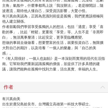
而無法承受孤獨的人則常常裝腔作勢，炫耀孤獨，沉浸在「悲劇
主角」氣氛中，什麼事都馬上說「我沒辦法」，老是聊閒話，隨
波逐流，期待他人懂自己，深受資訊影響，大驚小怪。
有川真由美認為，正因為意識到前提是孤獨，我們更應該積極與
他人建立關係。
作者鼓勵我們學習享受孤獨的人的想法，包括「適度」享受「喜
歡的事」，比起「輕鬆」更重視「享受」等。人生不是「非黑即
白」，無須萬事釐清；比起安定，更享受臨機應變。
想做的事就去做做看，想要豐富的生活，就要投資自己，無限擴
大對自己的期許，以及培養「一個人的樂趣」與「自己的美
感」。
*《有人陪很好，一個人也如飴》是一本深刻而實用的現代生活指
南。它幫助我們重新認識孤獨的價值，並提供了許多具體的建
議，讓我們能夠在孤獨中找到力量，活出真實、幸福的人生。
作者
有川真由美
出生於鹿兒島姶良市。台灣國立高雄第一科技大學碩士。