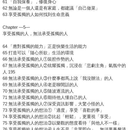
61 「自我保養」，修復身心
62 無論是一個人還是有家庭，都建議「自己做菜」
63 享受孤獨的人如何找到生命意義
Chapter —5—
享受孤獨的人，無法承受孤獨的人
64 「應對孤獨的能力」正是快樂生活的能力
65 打造可以「隨心所欲」生活的環境
66 無法承受孤獨的人①裝腔作勢的人
67 無法承受孤獨的人②炫耀孤獨，沉浸在「悲劇主角」氣氛中的
人 195
68 無法承受孤獨的人③什麼事都馬上說「我沒辦法」的人
69 無法承受孤獨的人④老是聊閒話的人
70 無法承受孤獨的人⑤隨波逐流的人
71 無法承受孤獨的人⑥期待他人懂自己的人
72 無法承受孤獨的人⑦深受資訊影響，大驚小怪的人
73 享受孤獨的人的想法①「適度」享受「喜歡的事」
74 享受孤獨的人的想法②比起「輕鬆」，更重視「享受」
75 享受孤獨的人的想法③以樂觀的態度看待「與他人不一樣」
76 享受孤獨的人的想法④人生不是「非黑即白」，無須萬事釐清