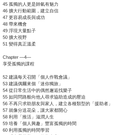
45 孤獨的人更是帥氣有魅力
46 擴大行動範圍，建立自信
47 更容易成長與成功
48 帶來機會
49 浮現大量點子
50 擴大視野
51 變得真正溫柔
Chapter —4—
享受孤獨的課程
52 建議每天召開「個人作戰會議」
53 建議偶爾來個「迷你獨旅」
54 從日常生活中的偶然邂逅找樂子
55 如同問路般向他人尋求協助造成的壓迫
56 不再只求助朋友與家人，建立各種類型的「援助者」
57 就像分送花朵，讓大家都開心
58 利用「推活」滋潤人生
59 培養「個人興趣」豐富孤獨的時間
60 利用孤獨的時間學習