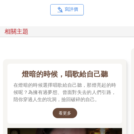
首先，要徹底了解你這個「角色」的類型、能力和特性。接著，
辨識出像自己這種角色的行為與思考傾向（習慣），可能會落入
寫評價
哪些不幸的陷阱。然後，在現實生活中腳踏實地地累積經驗，逐
步磨練自己，學會走出困難模式。
這就是克服人生困難模式的基本策略，是不是跟RPG的攻略很
相關主題
像？
本書將依以下順序說明，告訴你有哪些攻略，能幫助你走出現實
生活中的困難模式。
首先，第一階段將為各位說明，為什麼你的人生會進入困難模
式，以及人生困難模式的形成機制。同時，我們也會探討，幫助
燈暗的時候，唱歌給自己聽
你突破困難模式的關鍵字──「信任」的真正含意。
接著，在第二階段，我們將介紹「活得很痛苦的人常見的三種角
在燈暗的時候選擇唱歌給自己聽，那燈亮起的時
色」，幫助你認識自己這個「角色」的類型、能力與特性。
候呢？為擁有過夢想、曾面對失去的人們引路，
在第三階段，我將進一步說明，第二階段所說明的、容易落入人
陪你穿過人生的坑洞，撿回破碎的自己。
生困難模式的人，有哪些常見的行為與思考模式（習慣），並探
討這些習慣可能會導致哪些「不幸模式」。同時，我也會提供具
看更多
體建議，教各位如何避開那些不幸模式。
最後的第四階段，則是實務篇。這個章節將介紹一些「關鍵道
具」，相信這些關鍵道具能有效幫助想攻破人生困境的人。此
外，我也會推薦幾本「啟發之書」，提供想進一步學習的讀者一