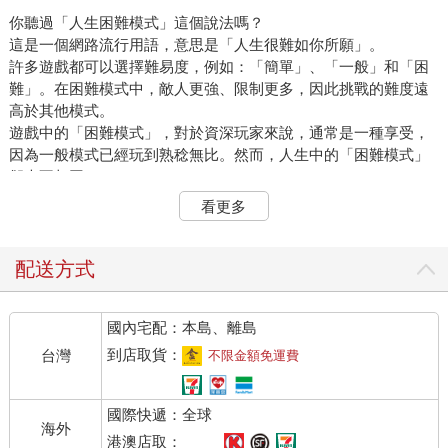
你聽過「人生困難模式」這個說法嗎？
這是一個網路流行用語，意思是「人生很難如你所願」。
許多遊戲都可以選擇難易度，例如：「簡單」、「一般」和「困
難」。在困難模式中，敵人更強、限制更多，因此挑戰的難度遠
高於其他模式。
遊戲中的「困難模式」，對於資深玩家來說，通常是一種享受，
因為一般模式已經玩到熟稔無比。然而，人生中的「困難模式」
卻大不相同。
畢竟，我們無法選擇出身及境遇，而各種難題往往不顧我們的意
看更多
願，接二連三地襲來。你被丟進一場不合理的遊戲中，卻無法自
行設定難易度，這種情況就稱為「人生困難模式」。
此外，「活得好累」一詞近來也十分流行，其概念與「人生困難
配送方式
模式」非常相近。
比方說，你是不是每天都有以下感受？
國內宅配：本島、離島
▼總是看別人的臉色，常常無法表達自己的意見。
到店取貨：
台灣
不限金額免運費
▼拼命滿足父母或上司的期待，卻逐漸迷失了自我，不知道自己
真正想要什麼，彷彿為別人而活。
國際快遞：全球
▼明明人際關係良好，經濟狀況也無虞，但總覺得每天空虛無
海外
比，感受不到活著的意義。
港澳店取：