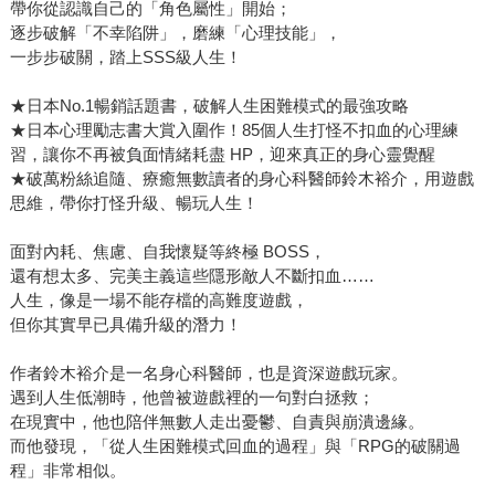
帶你從認識自己的「角色屬性」開始；
逐步破解「不幸陷阱」，磨練「心理技能」，
一步步破關，踏上SSS級人生！
★日本No.1暢銷話題書，破解人生困難模式的最強攻略
★日本心理勵志書大賞入圍作！85個人生打怪不扣血的心理練
習，讓你不再被負面情緒耗盡 HP，迎來真正的身心靈覺醒
★破萬粉絲追隨、療癒無數讀者的身心科醫師鈴木裕介，用遊戲
思維，帶你打怪升級、暢玩人生！
面對內耗、焦慮、自我懷疑等終極 BOSS，
還有想太多、完美主義這些隱形敵人不斷扣血……
人生，像是一場不能存檔的高難度遊戲，
但你其實早已具備升級的潛力！
作者鈴木裕介是一名身心科醫師，也是資深遊戲玩家。
遇到人生低潮時，他曾被遊戲裡的一句對白拯救；
在現實中，他也陪伴無數人走出憂鬱、自責與崩潰邊緣。
而他發現，「從人生困難模式回血的過程」與「RPG的破關過
程」非常相似。