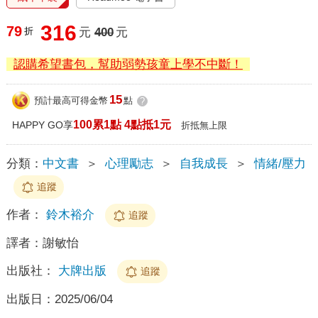
316
79
折
元
400
元
認購希望書包，幫助弱勢孩童上學不中斷！
15
預計最高可得金幣
點
?
100累1點 4點抵1元
HAPPY GO享
折抵無上限
分類：
中文書
＞
心理勵志
＞
自我成長
＞
情緒/壓力
追蹤
作者：
鈴木裕介
追蹤
譯者：
謝敏怡
出版社：
大牌出版
追蹤
出版日：
2025/06/04