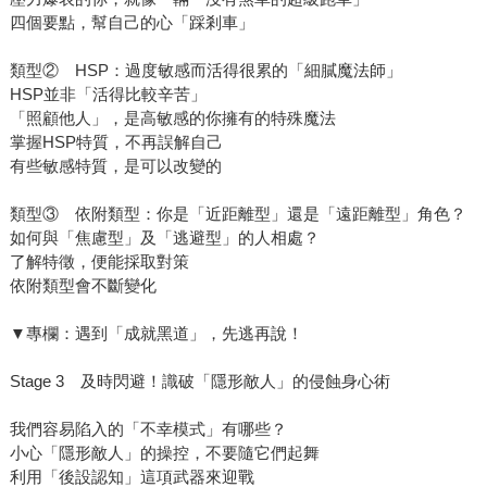
四個要點，幫自己的心「踩剎車」
類型② HSP：過度敏感而活得很累的「細膩魔法師」
HSP並非「活得比較辛苦」
「照顧他人」，是高敏感的你擁有的特殊魔法
掌握HSP特質，不再誤解自己
有些敏感特質，是可以改變的
類型③ 依附類型：你是「近距離型」還是「遠距離型」角色？
如何與「焦慮型」及「逃避型」的人相處？
了解特徵，便能採取對策
依附類型會不斷變化
▼專欄：遇到「成就黑道」，先逃再說！
Stage 3 及時閃避！識破「隱形敵人」的侵蝕身心術
我們容易陷入的「不幸模式」有哪些？
小心「隱形敵人」的操控，不要隨它們起舞
利用「後設認知」這項武器來迎戰