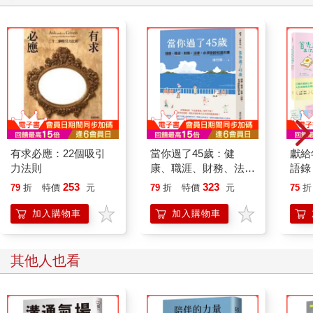
有求必應：22個吸引
當你過了45歲：健
獻給
力法則
康、職涯、財務、法
語錄
律，必須按齡知道的
要快
253
323
79
折
特價
元
79
折
特價
元
75
折
+無
至於
加入購物車
加入購物車
其他人也看