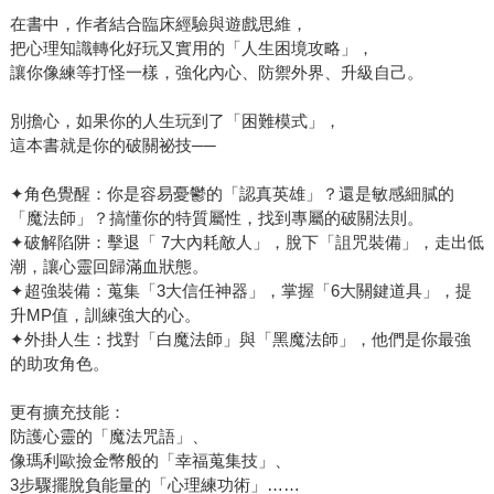
在書中，作者結合臨床經驗與遊戲思維，
把心理知識轉化好玩又實用的「人生困境攻略」，
讓你像練等打怪一樣，強化內心、防禦外界、升級自己。
別擔心，如果你的人生玩到了「困難模式」，
這本書就是你的破關祕技──
✦角色覺醒：你是容易憂鬱的「認真英雄」？還是敏感細膩的
「魔法師」？搞懂你的特質屬性，找到專屬的破關法則。
✦破解陷阱：擊退「 7大內耗敵人」，脫下「詛咒裝備」，走出低
潮，讓心靈回歸滿血狀態。
✦超強裝備：蒐集「3大信任神器」，掌握「6大關鍵道具」，提
升MP值，訓練強大的心。
✦外掛人生：找對「白魔法師」與「黑魔法師」，他們是你最強
的助攻角色。
更有擴充技能：
防護心靈的「魔法咒語」、
像瑪利歐撿金幣般的「幸福蒐集技」、
3步驟擺脫負能量的「心理練功術」……