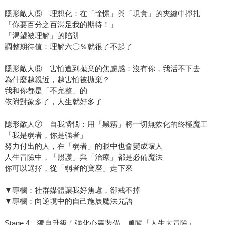
隱形敵人⑤ 理想化：在「憧憬」與「現實」的夾縫中掙扎
「你要百分之百滿足我的期待！」
「渴望被理解」的陷阱
調整期待值：理解六〇％就很了不起了
隱形敵人⑥ 害怕遭到拋棄的焦慮感：沒有你，我活不下去
為什麼越親近，越害怕被拋棄？
我和你都是「不完整」的
依附對象多了，人生就好多了
隱形敵人⑦ 自我憐憫：用「黑霧」將一切無效化的終極魔王
「我是弱者，你是強者」
努力付出的人，在「弱者」的眼中也會變成壞人
人生冒險中，「照護」與「治療」都是必備魔法
你可以選擇，從「弱者的寶座」走下來
▼專欄：社群媒體讓我好焦慮，卻戒不掉
▼專欄：向逆境中的自己施展魔法咒語
Stage 4 獨自升級！強化心靈裝備，勇闖「人生大冒險」