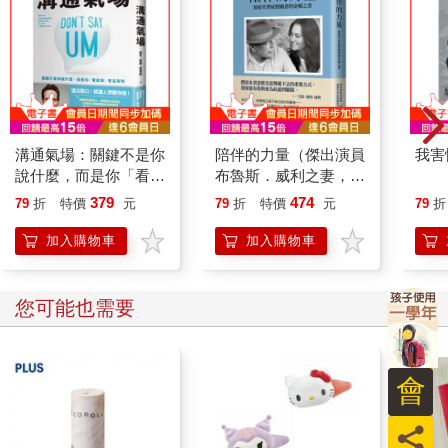
溝通氣場：關鍵不是你
陪伴的力量（傑出演員
我害
說什麼，而是你「看起
布魯斯．威利之妻，親
來」有沒有料
歷失智症照顧的真情分
379
474
79
折
特價
元
79
折
特價
元
79
折
享）
加入購物車
加入購物車
您可能也需要
會
員