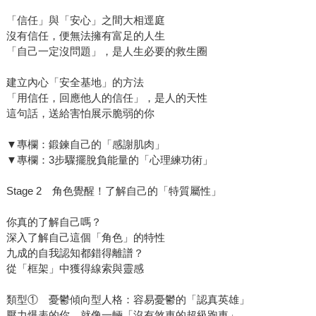
「信任」與「安心」之間大相逕庭
沒有信任，便無法擁有富足的人生
「自己一定沒問題」，是人生必要的救生圈
建立內心「安全基地」的方法
「用信任，回應他人的信任」，是人的天性
這句話，送給害怕展示脆弱的你
▼專欄：鍛鍊自己的「感謝肌肉」
▼專欄：3步驟擺脫負能量的「心理練功術」
Stage 2 角色覺醒！了解自己的「特質屬性」
你真的了解自己嗎？
深入了解自己這個「角色」的特性
九成的自我認知都錯得離譜？
從「框架」中獲得線索與靈感
類型① 憂鬱傾向型人格：容易憂鬱的「認真英雄」
壓力爆表的你，就像一輛「沒有煞車的超級跑車」