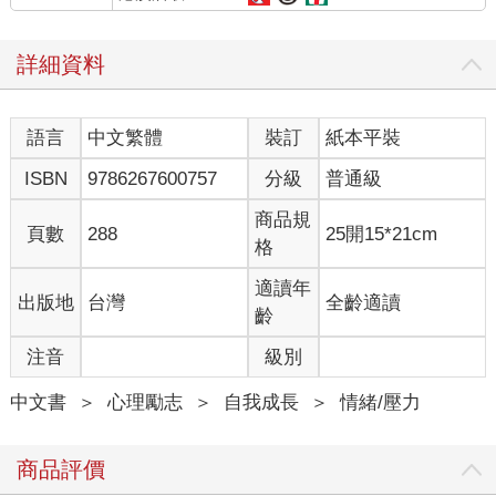
▼討厭自己，不相信未來會有什麼好事發生。
詳細資料
「人生困難模式」這個詞，貼切地描述了處於這些困境中的人的
狀態。許多前來我診所求助的患者，都覺得自己活得好累、十分
痛苦。
語言
中文繁體
裝訂
紙本平裝
……
ISBN
9786267600757
分級
普通級
這本書集結了我與覺得人生很痛苦的人，一起攜手思考並努力實
商品規
頁數
288
25開15*21cm
踐而成的「破解人生困難模式的祕訣」。
格
從原文書名可以看出，這本書是模擬大冒險遊戲，來說明如何擺
脫人生困難模式。
適讀年
出版地
台灣
全齡適讀
為什麼要用「大冒險」來比喻？
齡
因為我認為，「從人生困難模式回血的過程」與「RPG的破關過
注音
級別
程」非常相似。
在RPG中，想要成功破關，首先必須了解角色的類型、能力和特
中文書
＞
心理勵志
＞
自我成長
＞
情緒/壓力
性。接下來，要知道你扮演的角色對哪些敵人比較沒轍，以及你
容易掉入哪些陷阱。然後，磨練角色的「技能」，以擊退敵人、
避開陷阱，並逐步提升等級。這就是RPG的基本攻略。
商品評價
事實上，人生困難模式的通關指南，與RPG攻略一模一樣。