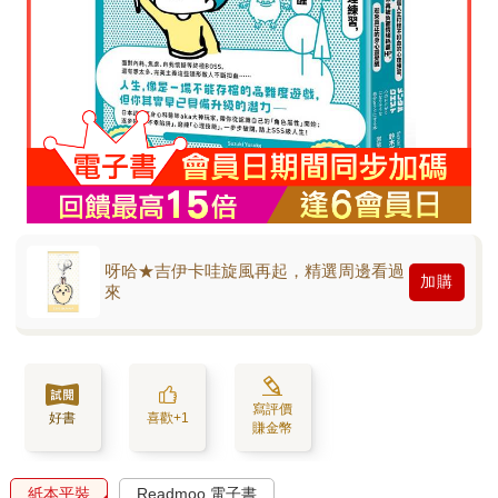
呀哈★吉伊卡哇旋風再起，精選周邊看過
加購
來
寫評價
好書
喜歡+1
賺金幣
紙本平裝
Readmoo 電子書