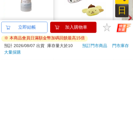
日
PLUS 貓咪花邊章 米
【日本 三麗鷗】 巨型
202
立即結帳
加入購物車
色毛線5mm(限量)
髮夾 (3款可選) 裝飾髮
記簿
※ 本商品會員日滿額金幣加碼回饋最高15倍
夾 三麗鷗周邊 凱蒂貓
160
399
特價
元
51
折
特價
元
特價
Kitty 庫洛米 布丁狗
預計 2026/08/07 出貨
庫存量大於10
預訂門市商品
門市庫存
大量採購
加入購物車
加入購物車
您可能會喜歡