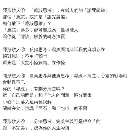
隱形敵人① 「應該思考」：束縛人們的「詛咒鎖鏈」
那個「應該」或許是「詛咒裝備」
如何放下「應該思維」？
「應該」越多，越可能成為「難搞魔人」
讓你從「應該」解脫的轉念法寶
隱形敵人② 反芻思考：讓負面情緒延長的麻煩存在
絕對原則：不單打獨鬥
原來是「大驚小怪妖精」在作怪
隱形敵人③ 自責思考與他責思考：界線不清楚，心靈的戰場就
會動亂不已
你的「界線」，有劃分清楚嗎？
把「自己的問題」和「他人的問題」區分開來
小心！別落入這兩種誤解
關鍵在於，辨識「巨石」和「包袱」的不同
隱形敵人④ 二分法思考：完美主義可是很命苦的
讓「不完美」，成為你的人生彩蛋