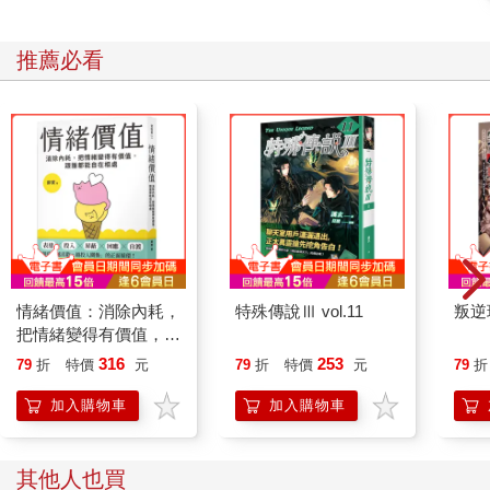
期望這本書能像指南針一樣，為那些對人生方向感到迷惘、身陷
「人生困境」的人提供一點啟發。如果這本書能幫助你扭轉局
推薦必看
面、改變現況，那是我最大的榮幸。
願光明能照亮活在黑暗世界中的每一位冒險者。
鈴木裕介
情緒價值：消除內耗，
特殊傳說Ⅲ vol.11
叛逆
把情緒變得有價值，跟
誰都能自在相處
316
253
79
折
特價
元
79
折
特價
元
79
折
加入購物車
加入購物車
其他人也買