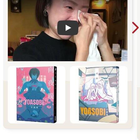
些方向。
希望這本書能為你的成長旅途，帶來有用的提示，讓你的人生從
危險的「黑暗世界」，轉向安全、安穩的「光明世界」。
在本書，我刻意用「攻略法」，來比喻擺脫人生困境的方法。
Play video
然而，我的目的並不是教你「鑽漏洞來克服人生困境」或是「走
捷徑」。
對活得很痛苦的人來說，他們的復原過程通常需要穩扎穩打、一
步一步慢慢前進的。就像在遊戲中，你的角色受傷時，往往需要
負著傷，老老實實練等。同樣的道理，要從人生困境中回血，也
需要不斷摸索試錯。我想事先提醒各位，閱讀這本書無法「立
即」解決你的生活難題。就像玩遊戲一樣，沒有那麼多的捷徑或
程式漏洞可以快速破關。
然而，要走出人生困境，你不必一次又一次地在相同的地方跌倒
受傷。有些難關，只要事先知道它們的存在，就有辦法避開。此
外，也有一些小技巧，確實可以讓人更輕鬆擺脫人生困難模式。
正因如此，我希望透過本書，盡可能以淺顯易懂的方式，將
那些身處人生困難模式的患者常說的「多虧你的指導，我的心情
變得輕鬆多了」，或是「要是早點知道就好了」的知識與技巧，
分享給大家。