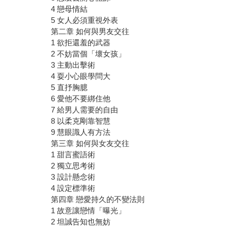
4 戀母情結
5 女人必須重視外表
第二章 如何與男友交往
1 欲拒還羞的武器
2 不妨當個「壞女孩」
3 主動出擊術
4 耍小心眼學問大
5 直抒胸臆
6 愛他不要綁住他
7 給男人需要的自由
8 以柔克剛靠智慧
9 慧眼識人有方法
第三章 如何與女友交往
1 甜言蜜語術
2 獨立思考術
3 設計懸念術
4 設定標準術
第四章 戀愛持久的不變法則
1 故意讓戀情「曝光」
2 坦誠告知也無妨