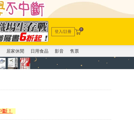
0
登入/註冊
電
居家休閒
日用食品
影音
售票
中斷！