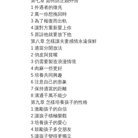
第七章 如何防止婚外情
1 外遇者的徵兆
2 萬一你想挽回時
3 為了報復而出軌
4 讓對方重新愛上你
5 原諒他就要放下他
第八章 怎樣讓夫妻感情永遠保鮮
1 適當分開放法
2 俏皮與貧嘴
3 仍需要製造浪漫情境
4 肉麻一些更好
5 培養共同興趣
6 注意自己的形象
7 保持適當的距離
8 溝通千萬不能少
第九章 怎樣培養孩子的性格
1 激勵孩子的自信
2 讓孩子積極樂觀
3 培養孩子的愛心
4 鼓勵孩子多交朋友
5 讓孩子變得更獨立