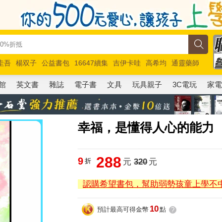
圭吾
楊双子
公益書包
16647續集
吉伊卡哇
高希均
通靈藥師
路邊攤新作
馬斯克
玩具總動員5
超慢跑
館
英文書
雜誌
電子書
文具
玩具親子
3C電玩
家
幸福，是懂得人心的能力
288
9
折
元
320
元
認購希望書包，幫助弱勢孩童上學不
10
預計最高可得金幣
點
?