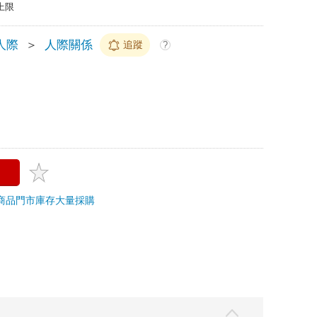
上限
人際
＞
人際關係
追蹤
?
商品
門市庫存
大量採購