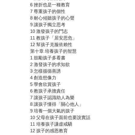
6 挫折也是一種教育
7 尊重孩子的個性
8 耐心傾聽孩子的心聲
9 讓孩子獨立思考
10 激發孩子的鬥志
11 教孩子「居安思危」
12 幫孩子克服依賴性
第十章 培養孩子的智慧
1 鼓勵孩子多看書
2 激發孩子的求知欲
3 怎樣循循善誘
4 創造想像力
5 學會欣賞孩子
6 教孩子承擔責任
7 讓孩子認識助人為樂
8 讓孩子懂得「關心他人」
9 培養一個大氣的孩子
10 父母在孩子面前也要說實話
11 培養孩子謙虛戒驕
12 孩子的感恩教育