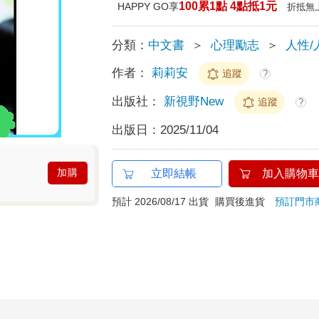
100累1點 4點抵1元
HAPPY GO享
折抵無
分類：
中文書
＞
心理勵志
＞
人性/
作者：
莉莉安
追蹤
?
出版社：
新視野New
追蹤
?
出版日：
2025/11/04
加購
立即結帳
加入購物車
預計 2026/08/17 出貨
購買後進貨
預訂門市