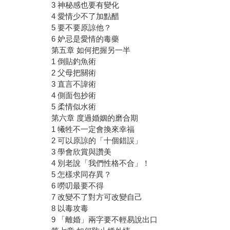
3 神秘感也要有變化
4 愛情少不了加點醋
5 要不要原諒他？
6 妒忌是愛情的毒藥
第五章 如何把握另一半
1 倒貼釣魚術
2 父母把關術
3 直言不諱術
4 側面包抄術
5 柔情似水術
第六章 度過婚姻的磨合期
1 犧牲不一定會換來幸福
2 可以原諒的「十個錯誤」
3 學會欣賞與讚美
4 別老說「我們性格不合」！
5 怎樣求同存異？
6 嘮叨最要不得
7 改變不了對方可改變自己
8 以毒攻毒
9 「離婚」兩字要不輕易說出口