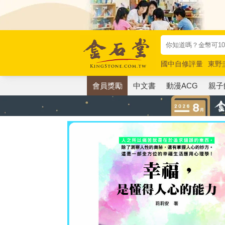
國中自修評量
東野
唯紅花綻放
奧德賽
會員獎勵
中文書
動漫ACG
親子