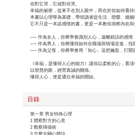
你對它哭，它就對你哭。
幸福的祕密，從來不在別人眼中，而在於你如何看待
本書以心理學為基礎，帶領讀者從生活、戀愛、婚姻
它不只是一本談感情的書，更是一本教你洞察內在與
── 作為女人，你將學會識別人心，遠離錯誤的感
── 作為男人，你將懂得如何在職場與情場並進，找
── 作為父母，你將學會用「知心」這把鑰匙，打
《幸福，是懂得人心的能力》讓你以柔軟的心，看清
以智慧的眼，經營真誠的關係。
懂得人心，便是通往幸福的開始。
目錄
第一章 男女特殊心理
1 體察對方的心意
2 觀察掃描術
3 怎麼去關心體諒