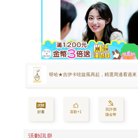
呀哈★吉伊卡哇旋風再起，精選周邊看過來
寫評價
好書
喜歡+1
賺金幣
活動訊息