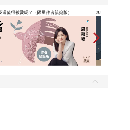
，我還值得被愛嗎？（限量作者親簽版）
2026年8月金