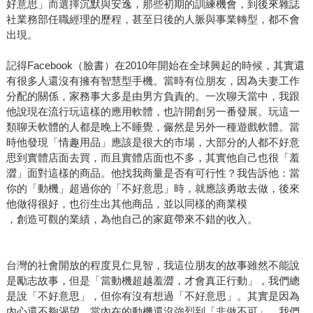
好意思」而選擇沉默與安逸，那些初期的訓練機會，到後來雜誌
社業務部任職經理的歷程，甚至日後的人脈與事業轉型，都不會
出現。
記得Facebook（臉書）在2010年開始在全球興起的時候，其實還
有很多人還沒有擁有智慧型手機。當時有位朋友，因為夫妻工作
分配的關係，家務事大多是由男方負責的。一次聊天當中，我跟
他說現在流行玩這樣的應用軟體，也許開創另一番發展。玩這一
類聊天軟體的人都是晚上不睡覺，儼然是另外一種遊戲軟體。當
時他發現「情趣用品」應該是很大的市場，大部分的人都不好意
思到實體店面去買，而且實體店面也不多，其實他自己也很「羞
澀」面對這樣的商品。他找我商量是否有可行性？我告訴他：當
你的「動機」超過你的「不好意思」時，就應該勇敢去做，後來
他做得很好，也衍生出其他商品，並以同樣的商業模
，創造可觀的業績，為他自己的家庭帶來不錯的收入。
台灣的社會開放的程度見仁見智，我這位朋友的故事雖然不能說
是勵志故事，但是「當動機超越羞澀，才會真正行動」，我們總
是說「不好意思」，但你有沒有想過「不好意思」。其實是因為
內心還不夠渴望。當內在的動機還沒強烈到「非做不可」，我們