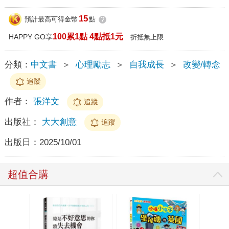
15
預計最高可得金幣
點
?
100累1點 4點抵1元
HAPPY GO享
折抵無上限
分類：
中文書
＞
心理勵志
＞
自我成長
＞
改變/轉念
追蹤
作者：
張洋文
追蹤
出版社：
大大創意
追蹤
出版日：
2025/10/01
超值合購