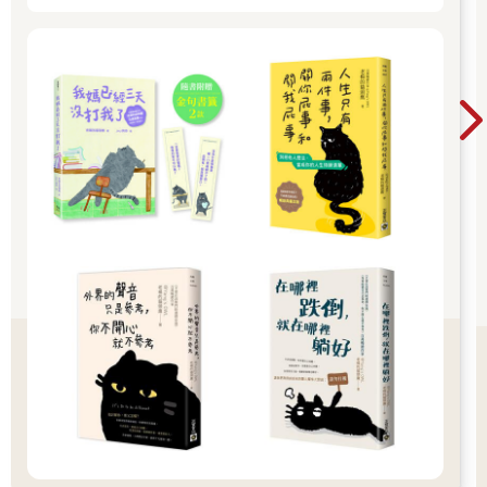
當我們開始願意說出口，卻發現「我其實不知道自己想說什
麼」，這並不是能力的問題，而是長期壓抑與忽略自我感受的結
果。這樣的狀況很常出現在從小被教育要「乖、聽話、不要出
頭」的文化氛圍中。當內在習慣壓抑，表面上是「說不出口」，
更深層其實是「感受不到自己真正在想什麼、要什麼。」
試著回想一下，你是否曾經妥協一個一開始就不太願意接下的承
諾。例如：受邀參加一場不太想去的活動，你覺得自己工作一整
天，只想帶著疲累的身體回家休息，但你不但沒有拒絕對方，還
笑著答應。回到家後才開始煩躁、懊惱，心裡一直浮現一個聲
音：「我其實真的不想去啊……為什麼我不拒絕呢？」
這是許多人熟悉的情境，我們常因為「怕讓人失望」「怕場面尷
尬」而忽略自己的真實感受。而「我其實我不想去」這個念頭，
就是覺察的開始，學會辨識「我想說什麼」，下一步才能學習要
如何說。拒絕不是自私，而是認真對待內在感受的第一步。
還有一種狀況是，在公開場合中被被主管或前輩當眾開玩笑，雖
然當下只是笑笑地回應，但下班後越想越不舒服，心裡反覆出現
一句話：「我其實很不喜歡這種開玩笑的方式……為什麼不能尊