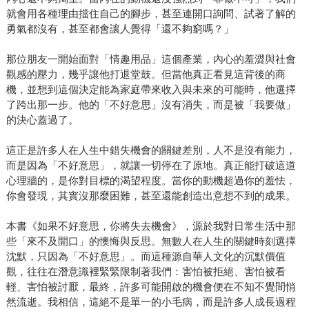
就會用各種理由擋住自己的腳步，甚至連開口詢問、試著了解的
勇氣都沒有，甚至都會讓人覺得「還不夠窮嗎？」
那位朋友一開始面對「情趣用品」這個產業，內心的羞澀與社會
觀感的壓力，幾乎讓他打退堂鼓。但當他真正看見這背後的商
機，並想到這個決定能為家庭帶來收入與未來的可能時，他選擇
了跨出那一步。他的「不好意思」沒有消失，而是被「我要做」
的決心蓋過了。
這正是許多人在人生中錯失機會的關鍵差別，人不是沒有能力，
而是因為「不好意思」，就讓一切停在了原地。真正能打破這道
心理牆的，是你對目標的渴望程度。當你的動機超過你的羞怯，
你會發現，其實沒那麼困難，甚至還能創造出意想不到的成果。
本書《如果不好意思，你將失去機會》，源於我對日常生活中那
些「來不及開口」的懊悔與反思。無數人在人生的關鍵時刻選擇
沈默，只因為「不好意思」。而這種源自華人文化的沉默價值
觀，往往在潛意識裡緊緊限制著我們：害怕被拒絕、害怕被看
輕、害怕被討厭，最終，許多可能開啟的機會便在不知不覺間悄
然流逝。我相信，這絕不是單一的小毛病，而是許多人成長過程