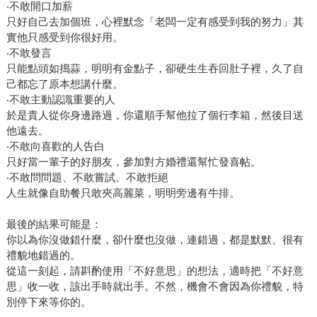
‧不敢開口加薪
只好自己去加個班，心裡默念「老闆一定有感受到我的努力」其
實他只感受到你很好用。
‧不敢發言
只能點頭如搗蒜，明明有金點子，卻硬生生吞回肚子裡，久了自
己都忘了原本想講什麼。
‧不敢主動認識重要的人
於是貴人從你身邊路過，你還順手幫他拉了個行李箱，然後目送
他遠去。
‧不敢向喜歡的人告白
只好當一輩子的好朋友，參加對方婚禮還幫忙發喜帖。
‧不敢問問題、不敢嘗試、不敢拒絕
人生就像自助餐只敢夾高麗菜，明明旁邊有牛排。
最後的結果可能是：
你以為你沒做錯什麼，卻什麼也沒做，連錯過，都是默默、很有
禮貌地錯過的。
從這一刻起，請斟酌使用「不好意思」的想法，適時把「不好意
思」收一收，該出手時就出手。不然，機會不會因為你禮貌，特
別停下來等你的。