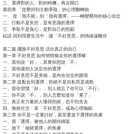
三、選擇對的人、對的時機，再次開口
第四章 「從壓抑到主動爭取」的心理翻轉術
一、 從「我不能」到「我有選擇」——轉變壓抑的核心信念
二、行動不是失控，是有意識的選擇
三、爭取不是貪心，是對自己的照顧
結語 回到現實生活中，讓「不好意思」的情緒遠離你
第二篇 擺脫不好意思 活出真正的自己
第一章 不好意思 如何悄悄偷走你的選擇權
一、當你說「好」，其實你想說「不」
二、當你讓別人決定你的選擇
三、不好意思不是美德，是內在信念的困境
第二章 從配合到選擇，拒絕不是自私而是成熟
一、當你習慣「好」，別人就忘了你可以「不行」
二、你不說「不」，別人怎麼知道你「累了」
三、真正有力量的人懂得拒絕，也不怕失去
四、無效社交：當「不好意思」成為心理枷鎖
第三章 你不是一定要討好，甚至要放下選擇的焦慮
一、當「選擇」被他人的期待綁架
二、放下「做錯選擇」的焦慮