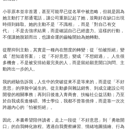
小菲原本並非首選，甚至可能早已從名單中被忽略，但就是因為
她主動打了那通電話，讓公司重新記起了她，並剛好在缺口出現
時得到錄取。她的主動不是「不識相」，而是「對自己有交
代」；不是去強求結果，而是確認自己已經盡力。這樣的行動，
不僅讓她脫穎而出，也讓命運的齒輪開始為她轉動。
從壓抑到主動，其實是一種內在態度的轉變：從「怕被拒絕」變
成「想知道答案」；從「不好意思」變成「不想錯過」。人生很
多機會，不是被安排給最完美的人，而是留給願意開口詢問、主
動跨出一步的人。
我的經驗告訴我，人生中的突破從來不是等來的，而是從「不好
意思」的掙脫中誕生的。從主動參與雜誌銷售、到成立建設公司
開發的相關事務；再到日後進入青商會、扶輪社公益活動；乃至
於自我成長進修碩、博士學位，我都不曾靠僥倖，而是靠一次次
跨越內心的「怕被拒絕」。
因此，本書希望陪伴讀者，走上一段從「不好意思」到「勇敢開
口」的自我轉化旅程。透過自我覺察練習、情緒地圖描繪、行為