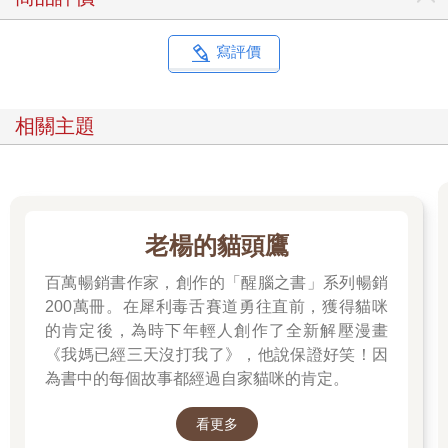
像訓練耐力一樣，表達力也需要慢慢訓練才能強化，一開始肯定
會比較難以適應，但只要你做了第一次，無論結果如何，在任何
場合的每一次練習，都要記得給自己好好的鼓勵。
寫評價
4. 有一次說得好，開始建立信心
當你表達一件事，獲得了理解或認同，這是一個重要的「正向經
驗」，請記住這種「表達自己，是一件可以被接受的事」的感
相關主題
覺，今後就帶著這樣的鼓勵一步步建立對自己的信心。
★你需要的心理素質：累積正面經驗
別忽略每一次被傾聽、被回應的經驗，它們會一點一滴堆疊出你
的自信，而這份自信你將會漸漸地習慣成自然。
老楊的貓頭鷹
請各位一定要記住，自信不是一下子就能擁有的能力，每個人都
百萬暢銷書作家，創作的「醒腦之書」系列暢銷
是透過一次又一次的練習而來，它是從願意一次次站出來、說出
200萬冊。在犀利毒舌賽道勇往直前，獲得貓咪
口，從不安中練出來的「心理勇氣」。當你願意從「說一句話」
的肯定後，為時下年輕人創作了全新解壓漫畫
開始，你就已經在走向更自信的路上了。如果你還是感到迷惘，
《我媽已經三天沒打我了》，他說保證好笑！因
請不要擔心，接下來我將帶著大家用最具體的步驟行動，一步步
為書中的每個故事都經過自家貓咪的肯定。
從「不好意思」，走向「我可以說出來」。
看更多
一、 蛻變第一步：承認「其實我想說」