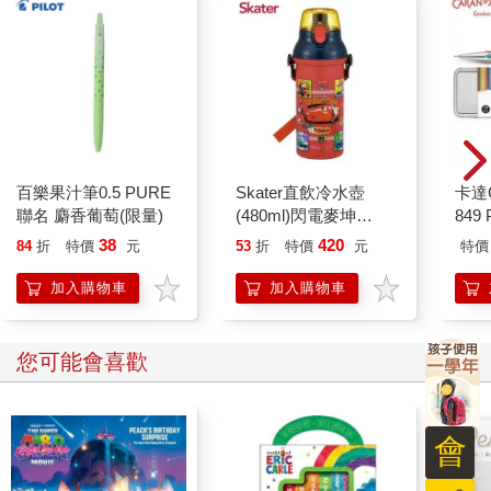
★你可以做的練習：
從現在開始，無論是對朋友、對上司，或者對內心深處的自己，
誠實地記錄下想說的話。即使只是一句「我不知道要說什麼」，
也是一種珍貴的覺察。這樣的練習，不是為了馬上得到答案，而
是讓自己習慣傾聽內在的聲音，並慢慢建立起自信與清晰。
3. 語言表達肌力：每天錄一句話給自己聽
百樂果汁筆0.5 PURE
Skater直飲冷水壺
卡達C
除了書寫，聲音也是一種重要的自我連結方式。許多人在說話時
聯名 麝香葡萄(限量)
(480ml)閃電麥坤
849 
經常會卡住，或者無法將自己的想法清楚表達，不是因為思緒不
Hometown
筆 E
38
420
84
折
特價
元
53
折
特價
元
特價
夠，而是缺乏練習將內心的感受轉化成語言。說話的能力，其實
是「連結自己」的能力，你不是不會表達，而是還在學習「感受
加入購物車
加入購物車
自己」。說不出，不等於你沒有想法，而是你習慣了「不說」這
個生存方式。
您可能會喜歡
將想法轉換成說出口的語言，不僅能釋放情緒，也在潛移默化
中，鍛鍊對情緒的感知力和對生活的反思力。「語言」會在一次
次說出口的過程中，變得更有力量；「思緒」也會在一次次整理
會
中，變得更有邏輯與自信。