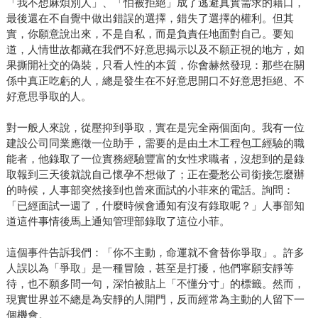
「我不想麻煩別人」、「怕被拒絕」成了逃避真實需求的藉口，
最後還在不自覺中做出錯誤的選擇，錯失了選擇的權利。但其
實，你願意說出來，不是自私，而是負責任地面對自己。要知
道，人情世故都藏在我們不好意思揭示以及不願正視的地方，如
果撕開社交的偽裝，只看人性的本質，你會赫然發現：那些在關
係中真正吃虧的人，總是發生在不好意思開口不好意思拒絕、不
好意思爭取的人。
對一般人來說，從壓抑到爭取，實在是完全兩個面向。我有一位
建設公司同業應徵一位助手，需要的是由土木工程包工經驗的職
能者，他錄取了一位實務經驗豐富的女性求職者，沒想到的是錄
取報到三天後就說自己懷孕不想做了；正在憂愁公司銜接怎麼辦
的時候，人事部突然接到也曾來面試的小菲來的電話。詢問：
「已經面試一週了，什麼時候會通知有沒有錄取呢？」人事部知
道這件事情後馬上通知管理部錄取了這位小菲。
這個事件告訴我們：「你不主動，命運就不會替你爭取」。許多
人誤以為「爭取」是一種冒險，甚至是打擾，他們寧願安靜等
待，也不願多問一句，深怕被貼上「不懂分寸」的標籤。然而，
現實世界並不總是為安靜的人開門，反而經常為主動的人留下一
個機會。