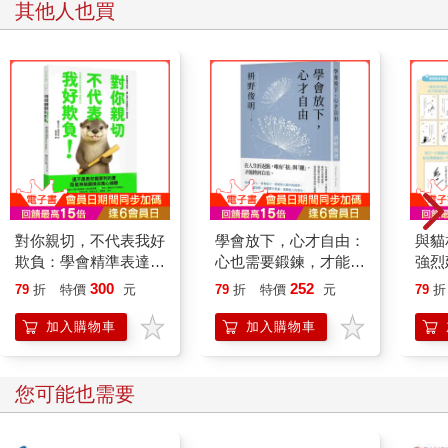
其他人也買
★你可以做的練習：
每天花幾分鐘，單純寫下一句「我現在感覺……」的句子，不必
解釋，不需合理化，哪怕只是「我現在感覺有點悶，但不知道為
什麼……」。這是重新喚醒自我覺察的起點，是訓練自我覺察的
第一步，讓大腦從「空白」慢慢習慣連結身體與心裡的聲音。
自我表達必須建立在覺察與尊重自己內在感受的基礎之上，透過
這樣的方式，將長期以來被我們忽略的真實聲音找回來。只有重
新學習聆聽自己的情緒、理解自己的需求，我們才能從「被動適
應」的狀態中，走向「主動選擇」的人生。
對你親切，不代表我好
學會放下，心才自由：
與貓
欺負：學會精準表達，
心也需要鍛鍊，才能自
強烈
當我們習慣將模糊的感受具體化，身體與心靈的連結也會慢慢被
讓心意不被誤解的31
在生活。給所有感到疲
人的
300
252
修復。上述的練習，你可以多做幾次，相信你很快就會習慣。
79
折
特價
元
79
折
特價
元
79
折
個提案
憊、渴望喘口氣的你
——最簡單卻最智慧的
加入購物車
加入購物車
2. 回到內在渴望：將焦點放回「我想說什麼？」
心靈療癒良方。
在日常人際互動中，我們經常下意識地考量別人的反應，於是，
話語未出口，就被自己打斷了。而真正的自我表達，應該是從
您可能也需要
「我想說什麼」出發，而不是「別人會怎麼想」。當我們學會問
自己：「如果不用擔心別人的反應，我最想說的是什麼？」就能
逐漸釐清內心真正的渴望。