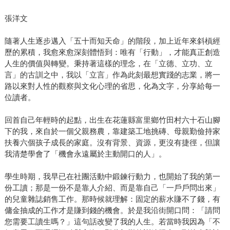
張洋文
隨著人生逐步邁入「五十而知天命」的階段，加上近年來斜槓經
歷的累積，我愈來愈深刻體悟到：唯有「行動」，才能真正創造
人生的價值與轉變。秉持著這樣的理念，在「立德、立功、立
言」的古訓之中，我以「立言」作為此刻最想實踐的志業，將一
路以來對人性的觀察與文化心理的省思，化為文字，分享給每一
位讀者。
回首自己年輕時的起點，出生在花蓮縣富里鄉竹田村六十石山腳
下的我，來自於一個父親務農，靠建築工地挑磚、母親勤儉持家
扶養六個孩子成長的家庭。沒有背景、資源，更沒有捷徑，但讓
我清楚學會了「機會永遠屬於主動開口的人」。
學生時期，我早已在社團活動中鍛鍊行動力，也開始了我的第一
份工讀；那是一份不是靠人介紹、而是靠自己「一戶戶問出來」
的兒童雜誌銷售工作。那時候就理解：固定的薪水賺不了錢，有
傭金抽成的工作才是賺到錢的機會。於是我沿街開口問：「請問
您需要工讀生嗎？」這句話改變了我的人生。若當時我因為「不