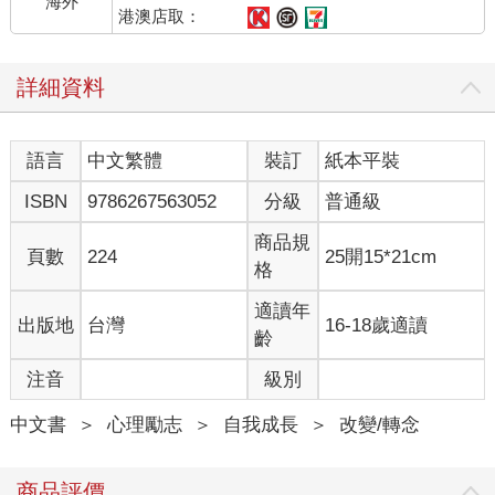
海外
2. 說了之後覺得尷尬，懷疑自己
港澳店取：
你終於鼓起勇氣說了一句話，但講完之後卻陷入懷疑：「我是不
是講太多？會不會打擾別人？」這是典型的「反芻思考
詳細資料
（Rumination）」，是一種過度沉溺於某些負面情緒。反覆想著
過去的事，對未來不但沒有幫助，還會讓人陷入一種消極悲觀的
狀態，而無法面對眼前的人事物，直接影響未來的生活。
語言
中文繁體
裝訂
紙本平裝
★你需要的心理素質：穩住內在評價系統
ISBN
9786267563052
分級
普通級
「內在評價系統」顧名思義，指的是將評價自己的角色交還給自
己，不要過度依賴外界的看法，而所謂的「穩住內在評價系
商品規
頁數
224
25開15*21cm
統」，就是要先相信自己說話的動機是善意的、真誠的，而不是
格
為了贏得別人的讚賞，如此才能漸漸地丟掉對自己負面的想法。
適讀年
出版地
台灣
16-18歲適讀
3. 開始願意說，但還是會心跳加速
齡
這個階段你會發現，「說出口」雖然還是緊張，但已經不像以前
注音
級別
是完全的無聲，一開始可能還是會有一點卡卡，你可以試著在熟
人面前開始練習，或者用簡單的點頭或搖頭的方式加入群體對
中文書
＞
心理勵志
＞
自我成長
＞
改變/轉念
話。
★你需要的心理素質：給自己空間練習
商品評價