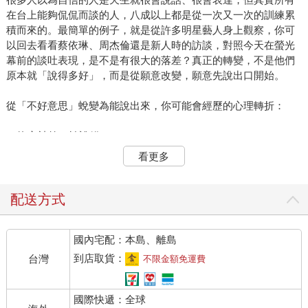
在台上能夠侃侃而談的人，八成以上都是從一次又一次的訓練累
積而來的。最簡單的例子，就是從許多明星藝人身上觀察，你可
以回去看看蔡依琳、周杰倫還是新人時的訪談，對照今天在螢光
幕前的談吐表現，是不是有很大的落差？真正的轉變，不是他們
原本就「說得多好」，而是從願意改變，願意先說出口開始。
從「不好意思」蛻變為能說出來，你可能會經歷的心理轉折：
1. 擔心被笑、怕說錯
一開始最常出現的心聲就是：「我這樣講會不會很奇怪？」「萬
看更多
一大家不認同怎麼辦？」這種擔心來自對外界評價的恐懼，是阻
擋我們開口的第一道關卡。我自己也面臨過這樣的問題，但你一
定要相信，多數時候，別人並不會真的那麼在意你說得對不對，
配送方式
大家只想在眾多意見中找到與意見相同的人，你需要的就只是表
達出自己的想法。
國內宅配：本島、離島
★你需要的心理素質：接納不完美
到店取貨：
台灣
不限金額免運費
要學會告訴自己：「我不需要完美，不需要獲得所有人的認同，
我只需要開口表達自己的想法，認同我的自然會靠近我。」
國際快遞：全球