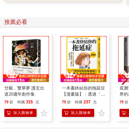
重我呢？。」
這種「外表沒事、內心翻騰」的反差，是東方文化中極常見的壓
推薦必看
抑型表達模式。其實你的內心已經有很清晰的語句：「我很在
意」、「我希望被尊重」，這是自我聲音浮現的訊號，雖然當下
沒說出口，但能意識到內在語言，就是自我情緒覺察的蛻變起
點。
請你一定要重視「我其實想說……」這句話，這是一顆種子，象
徵我們開始看見自己的感覺，願意重視自己的想法。
從不好意思蛻變的第一步，不必在乎自己是否說得完美、說得漂
亮，而是先找到內心的想法和感知，而這就是我們接下來要練習
的重點。
廿載．繁華夢 護玄出
一本書終結你的拖延症
底層
1. 重新連結內在，從「我現在感覺……」開始
道20週年創作集
【漫畫版】：透過「小
界的
嬰兒身體上有任何感受，會立刻透過身體語言表現出來。隨著年
行動」打開大腦的行動
315
237
79
折
特價
元
79
折
特價
元
79
折
齡慢慢增長，當我們被教育要懂禮貌、要適當表達情緒、要考量
開關，懶人也能變身
他人的感受，在這些外在規範的影響下，我們逐漸學會將真實的
「行動派」的37個科
加入購物車
加入購物車
感受藏在內心深處，開始用微笑掩蓋不悅，用沉默取代抗議，用
學方法
理性壓制悲傷，從行為上掩飾情緒，漸漸地變成忽略情緒。