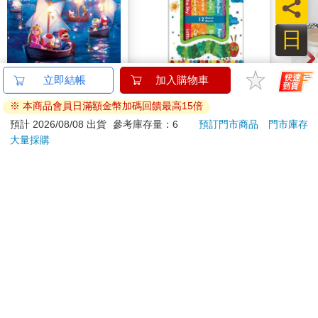
員
★你可以做的練習：
用錄音的方式，每天為自己錄下一句話，不論內容多簡單、多片
日
段，都是一次重要的練習。例如：「我今天有點煩，可能是因為
客戶的問題還不知道怎麼回覆。」或者：「剛剛對方的語氣讓我
有點不舒服，但我沒說出來。」
The Super Mario
World of Eric Carle-
【KI
Galaxy Movie:
My First Library Board
列-
現在，你正走在改變的起點，這條路會慢，但每一小步會推著你
Peach`s Birthday
Book Block Set
平煎
444
581
9
折
特價
元
9
折
特價
元
56
折
往目標更進一步。
Surprise: The Super
Mario Galaxy Movie
加入購物車
立即代訂
Storybook
訂購/退換貨須知
加入金石堂 LINE 官方帳號『完成綁定』，隨時掌握出貨動
態：