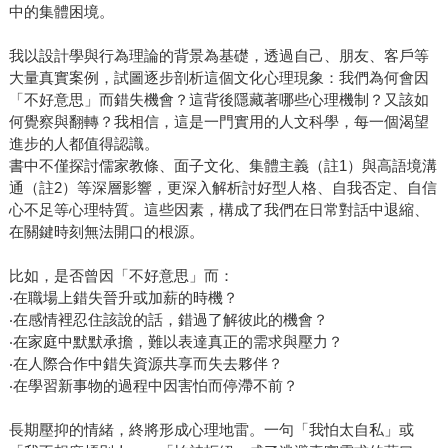
中的集體困境。
我以設計學與行為理論的背景為基礎，透過自己、朋友、客戶等
大量真實案例，試圖逐步剖析這個文化心理現象：我們為何會因
「不好意思」而錯失機會？這背後隱藏著哪些心理機制？又該如
何覺察與翻轉？我相信，這是一門實用的人文科學，每一個渴望
進步的人都值得認識。
書中不僅探討儒家教條、面子文化、集體主義（註1）與高語境溝
通（註2）等深層影響，更深入解析討好型人格、自我否定、自信
心不足等心理特質。這些因素，構成了我們在日常對話中退縮、
在關鍵時刻無法開口的根源。
比如，是否曾因「不好意思」而：
‧在職場上錯失晉升或加薪的時機？
‧在感情裡忍住該說的話，錯過了解彼此的機會？
‧在家庭中默默承擔，難以表達真正的需求與壓力？
‧在人際合作中錯失資源共享而失去夥伴？
‧在學習新事物的過程中因害怕而停滯不前？
長期壓抑的情緒，終將形成心理地雷。一句「我怕太自私」或