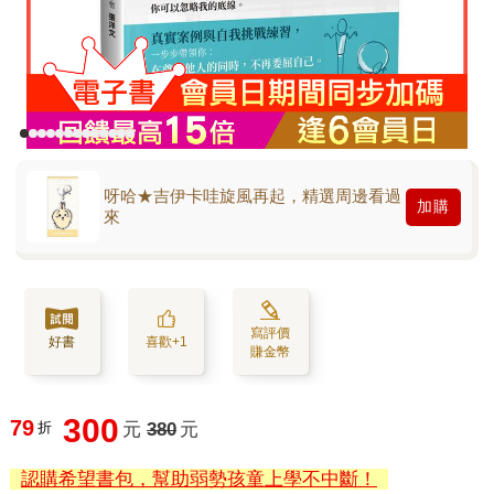
呀哈★吉伊卡哇旋風再起，精選周邊看過
加購
來
寫評價
好書
喜歡+1
賺金幣
300
79
折
元
380
元
認購希望書包，幫助弱勢孩童上學不中斷！