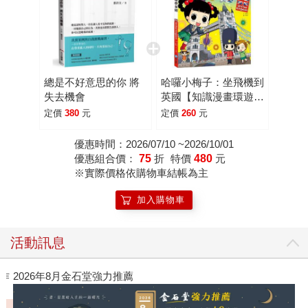
總是不好意思的你 將
哈囉小梅子：坐飛機到
失去機會
英國【知識漫畫環遊世
界】
定價
380
元
定價
260
元
優惠時間：2026/07/10 ~2026/10/01
優惠組合價：
75
折
特價
480
元
※實際價格依購物車結帳為主
加入購物車
活動訊息
作
2026年8月金石堂強力推薦