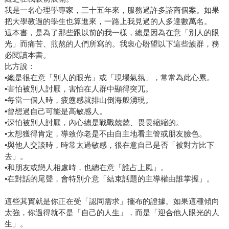
我是一名心理學專家，三十五年來，服務過許多諮商個案。如果
把大學教過的學生也算進來，一路上我見過的人多達數萬名。
這本書，是為了那些跟以前的我一樣，總是因為在意「別人的眼
光」而痛苦、煎熬的人們所寫的。我衷心盼望以下這些族群，務
必閱讀本書。
比方說：
•總是很在意「別人的眼光」或「現場氣氛」，常常為此心累。
•害怕被別人討厭，害怕在人群中顯得突兀。
•每當一個人時，疲憊感就排山倒海般湧現。
•曾想過自己可能是高敏感人。
•深怕被別人討厭，內心總是戰戰兢兢、畏畏縮縮的。
•太想獲得肯定，導致你老是不由自主地看主管或朋友臉色。
•與他人交談時，時常太過敏感，很在意自己是否「被對方比下
去」。
•和朋友或戀人相處時，也總在意「誰占上風」。
•在對話的尾聲，會特別介意「結束話題的主導權由誰掌握」。
這些其實就是你正在受「認同需求」擺布的證據。如果這種傾向
太強，你過得就不是「自己的人生」，而是「迎合他人眼光的人
生」。