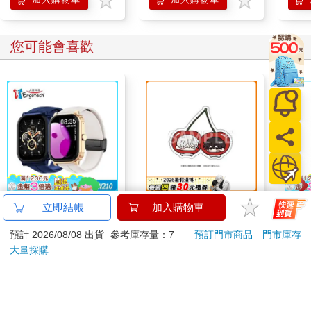
您可能會喜歡
ERGOLINK 人因科技
16647 櫻桃飯友
IM
立即結帳
加入購物車
SW210 2.01吋5ATM游
壺 (
預計 2026/08/08 出貨
參考庫存量：7
預訂門市商品
門市庫存
泳心率血氧藍牙通話腕
IMU
1090
120
特價
元
特價
元
特價
1990
錶
大量採購
加入購物車
加入購物車