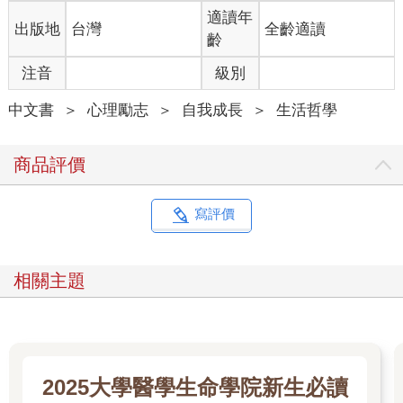
麼看我？」這些想法其實都是一種心的立足點。
適讀年
出版地
台灣
全齡適讀
這些心的立足點，是以社會為中心，以別人為中心，以優劣為中
齡
心，會讓人在生活中總是把注意力放在「我在別人或社會眼中看
注音
級別
起來如何」，習慣透過「別人或社會的視角」來看自己。正因為
許多人都是用這種視角看待人生和世界，當然就看不見人生還可
中文書
＞
心理勵志
＞
自我成長
＞
生活哲學
以有其他可能性了。
◎你有改變自己的決心嗎？
商品評價
不過，想要跳脫那種狀態絕對是辦得到的。只要走過「九步驟自
我改造計畫」，你就能脫離那種模式。
寫評價
屆時，你才會發現，心的立足點原來可以有另一種完全不同的可
能，並驚訝於以前自己竟然一直被那麼糟糕狹隘的觀點綑綁住
了。
相關主題
你所需要的只有一份決心──「真心想改變自己」的覺悟。
不是只有在現實社會裡獲得大眾認可的那群人，才能在精神層面
攀上高峰。關鍵在於，你到底站在哪一種心的立足點上。這裡千
萬不能搞錯。
2025大學醫學生命學院新生必讀
你不需要有好幾萬的追蹤人數，不需要有一堆人在社群平台幫你