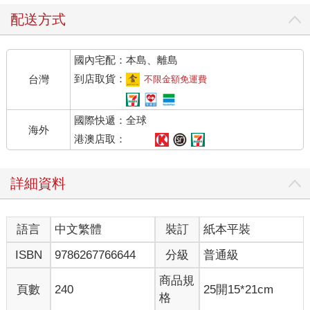
排擠也絲毫不為所動。因為他們的心境早就達到絕對安心、百分
之百安全的狀態，所以，被別人排擠也沒關係，他們根本不放在
配送方式
心上。
國內宅配：本島、離島
◎關鍵在於心的立足點
到店取貨：
台灣
不限金額免運費
我希望大家不要誤會，這並不是因為出人頭地了才不怕被排擠，
也不是因為能力超群而無所畏懼。這種內心的安定狀態和社會地
國際快遞：全球
位、能力都沒有關係，關鍵在於「心的立足點」。
海外
一個絕對安心的人生，需要人先擁有一顆「立足於絕對幸福狀態
港澳店取：
的心」，才有辦法獲得。
那是一種不受任何人事物左右，無條件且穩固不變的「自我價值
詳細資料
感」。一種認為自己原本的樣子就很好、現在這樣就很好的感
覺。一個人只要找到這種心的立足點，就算被整個社會排除在外
也不會害怕。他們的內心狀態早就調整成「要來就來啊，歡迎排
語言
中文繁體
裝訂
紙本平裝
擠我」的豁達。當心的立足點不同，看出去的世界與樣貌也將徹
底不同。
ISBN
9786267766644
分級
普通級
一個人把「別人的眼光」或「與別人比較」當成內心依歸，還是
把「自己的心」當作內在依靠，有著天壤之別。
商品規
頁數
240
25開15*21cm
格
「社會的認同是不可或缺的」、「要與別人比較」、「別人會怎