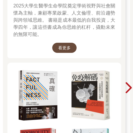
點讚，也不需要社會大聲讚揚你有多棒。不需要出人頭地，不需
2025大學生醫學生命學院奠定學術視野與社會關
要把誰比下去，更不需要賺到一億日圓。
懷為主軸，兼顧專業啟蒙、人文倫理、前沿趨勢
只要改變心的立足點，你就能得到一個全然不同的嶄新自我。
與跨領域思維。 書籍是成本最低的自我投資，大
難得有緣，你拿起了這本書，我就希望你能過上「真正意義上的
學四年，讓這些書成為你思維的杠杆，撬動未來
幸福人生」。希望你能揮別「每天總在擔心不被認同、事事想和
的無限可能。
他人比較，活得小心翼翼又膽戰心驚」的人生。我想把這份心願
傳遞出去。
看更多
接下來我想告訴你，你的真實人生旅程，就從這一刻開始喔。
◎其實我以前也活得小心翼翼⋯⋯
當然也有人簡直就是天生的強者，沒有經過任何心理修練，就能
完全不受他人批判影響。
這種人擁有非常清晰的自我意識，不受他人左右，就像是一直走
在向陽的光明大道上。他們經常會被所謂的弱者們說，「你根本
不懂啦。」或是「你那是強者的邏輯。」不過，其實真正不懂的
是那些弱者。
為什麼我敢這樣說呢？因為我過去也曾是一個弱者。那段漫長的
日子，我真的過得很痛苦。總是滿腦子擔心周遭的人是怎麼看我
的，活得謹小慎微、戰戰兢兢。經過「自我改造訓練」後，那個