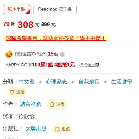
紙本平裝
Readmoo 電子書
308
79
折
元
390
元
認購希望書包，幫助弱勢孩童上學不中斷！
15
預計最高可得金幣
點
?
100累1點 4點抵1元
HAPPY GO享
折抵無上限
分類：
中文書
＞
心理勵志
＞
自我成長
＞
生活哲學
追蹤
作者：
諸富祥彥
追蹤
譯者：
徐欣怡
出版社：
大牌出版
追蹤