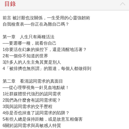
目錄
前言 被討厭也沒關係，一生受用的心靈強韌術
自我檢查表──你正在為難自己嗎？
第一章 人生只有兩種活法
──要選哪一種，就看你自己
1你要活在幻象的操控下，還是清醒地活著？
2有一個你不知道的世界
3許多人的人生主角其實是別人
4「被排擠也無所謂」的豁達，每個人都做得到
第二章 看清認同需求的真面目
──從心理學視角一針見血地點破！
1社群媒體世代強烈的認同需求
2我們為什麼會有認同需求呢？
3我與認同需求的交手歷程
4你是否也掉進了認同需求的陷阱？
5有些人總是保持距離，或是故意互相傷害
6關於認同需求與高敏感人特質