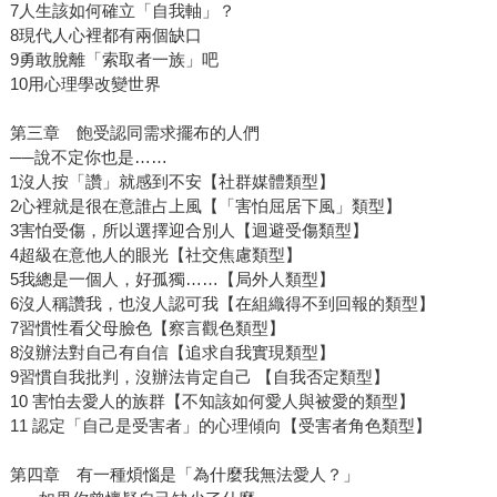
7人生該如何確立「自我軸」？
8現代人心裡都有兩個缺口
9勇敢脫離「索取者一族」吧
10用心理學改變世界
第三章 飽受認同需求擺布的人們
──說不定你也是……
1沒人按「讚」就感到不安【社群媒體類型】
2心裡就是很在意誰占上風【「害怕屈居下風」類型】
3害怕受傷，所以選擇迎合別人【迴避受傷類型】
4超級在意他人的眼光【社交焦慮類型】
5我總是一個人，好孤獨……【局外人類型】
6沒人稱讚我，也沒人認可我【在組織得不到回報的類型】
7習慣性看父母臉色【察言觀色類型】
8沒辦法對自己有自信【追求自我實現類型】
9習慣自我批判，沒辦法肯定自己 【自我否定類型】
10 害怕去愛人的族群【不知該如何愛人與被愛的類型】
11 認定「自己是受害者」的心理傾向【受害者角色類型】
第四章 有一種煩惱是「為什麼我無法愛人？」