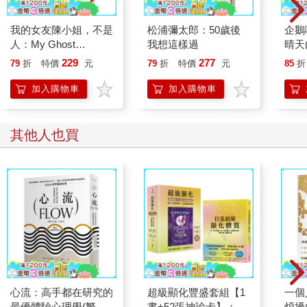
我的女友陳小姐，不是
松浦彌太郎：50歲後
企鵝
人：My Ghost
我想這樣過
晴天(
Girlfriend 2
229
277
79
折
特價
元
79
折
特價
元
85
折
加入購物車
加入購物車
其他人也買
心流：高手都在研究的
超級顯化豐盛套組【1
一個
最優體驗心理學(繁體
書+52張神諭卡】：不
煩擾