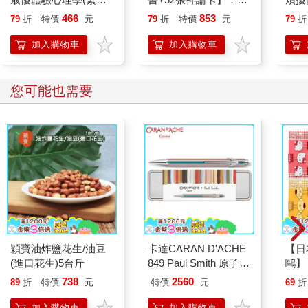
中文唯一全譯本,三版)
費力讓好事發生，實現
「可
466
853
79
折
特價
元
79
折
特價
元
79
折
理想人生
的禪
加入購物車
加入購物車
您可能也需要
穎寶油炸鹽花生/油豆
卡達CARAN D'ACHE
【日本
(進口花生)5台斤
849 Paul Smith 原子筆
鷗】
ED.5 條紋銀
(8款
738
2560
89
折
特價
元
特價
元
69
折
Kit
企鵝
加入購物車
加入購物車