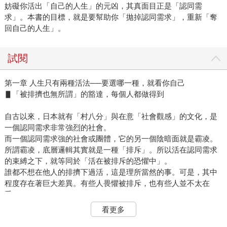
妨礙你活出「自己的人生」的元凶，其真面目正是「認同需
求」。本書的目標，就是要幫助你「拋掉認同需求」，重新「奪
回自己的人生」。
試閱
第一章 人生只有兩種活法──要選哪一種，就看你自己
▋「被排擠也無所謂」的豁達，每個人都做得到
自古以來，日本就有「村八分」與在意「社會觀感」的文化，是
一個認同需求非常強烈的社會。
而一個認同需求強的社會或團體，它的另一個陰暗面就是霸凌。
所謂霸凌，底層邏輯其實就是一種「排斥」。所以活在認同需求
的束縛之下，就等同於「活在被排斥的恐懼中」。
誰都不想在他人的排擠下過活，這是理所當然的事。可是，其中
程度存在著巨大差異。有些人畏懼被排斥，也有些人並不太在
乎。
明確知道「我是我」，有清晰主體性的人，不會害怕遭到排擠。
看更多
在這些人的想法中，「有問題的是排擠別人的那一方」，就算被