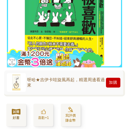
呀哈★吉伊卡哇旋風再起，精選周邊看過
加購
來
寫評價
好書
喜歡+1
賺金幣