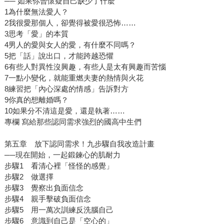
── 如果你曾懷疑自己缺少了什麼
1為什麼無法愛人？
2我很愛那個人，卻覺得被愛很恐怖……
3思考「愛」的本質
4男人的愛與女人的愛，有什麼不同嗎？
5把「話」說出口，才能跨越恐懼
6有些人對異性沒興趣，有些人是太有興趣而苦惱
7一點小變化，就能重燃夫妻的熱情與火花
8練習把「內心深處的情感」告訴對方
9你真的想離婚嗎？
10如果分不清這是愛，還是執著……
專欄 寫給那些認同需求強烈的國高中生們
第五章 放下認同需求！九步驟自我改造計畫
──現在開始，一起鍛鍊心的肌耐力
步驟1 看清心裡「怪怪的感覺」
步驟2 做選擇
步驟3 覺察出負面信念
步驟4 親手擊破負面信念
步驟5 用一萬次訓練反洗腦自己
步驟6 意識到自己是「空心的」