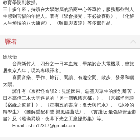
教育學院副教授。
三十多年來，持續在大學附屬的諮商中心等單位，服務那些對人
生感到苦惱的年輕人。著有《學會接受，不必被喜歡》、《化解
人生煩惱的八大練習》、《聆聽與表達》等多部作品。
譯者
徐欣怡
台灣新竹人，四分之一日本血統，畢業於台大電機系，曾旅
居東京八年，現為專職譯者。
喜愛音樂、手作、旅行、閱讀、有趣空間、散步、發呆和曬
太陽。
譯作有《京都怪奇談2：見證因果、惡靈與眾生的愛別離苦，
日本高僧三木大雲遇見的「另一個戰慄京都」》、《京都怪奇談
【宿緣之道篇】》、《星期五的書店：夏天與汽水》、《冰冷的
轉學生》《圖解重配和聲 樂風編曲法》、《實踐版 最強經營企劃
書》及《璀璨異境：夜幕下光之工廠攝影集》等。
Email：shin12317@gmail.com