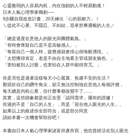
心靈脆弱的人容易內耗，內在強韌的人不輕易動搖！
日本人氣心理學家獨創──
9步驟自我改造計畫，20天練出「心的肌耐力」！
＼從此不心累、不隱忍、不糾結，迎來舒爽通暢的人生／
「總是過度在意他人的眼光與團體氣氛。」
「有時會懷疑自己是不是高敏感人。」
「每當自己一個人時，疲憊感就會排山倒海般湧現。」
「太想獲得肯定，老是不由自主地看主管或朋友臉色。」
「害怕被別人討厭，也害怕在人群中顯得突兀。」
你是否也是過著這樣每天小心翼翼、焦慮不安的生活？
厭煩於自己的鑽牛角尖，卻又無法控制地在意他人每個評價，
每天總是內耗心累，但什麼事都改變不了……
其實，這些跡象都是你正在受「認同需求」擺布的證據！
你過的不是「自己的人生」，而是「迎合他人眼光的人生」。
如果以上的敘述你全部符合，或是部分同意
請給本書一次機會幫助你吧！
本書由日本人氣心理學家諸富祥彥所寫，他也曾經活在別人眼光