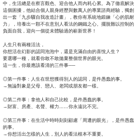
中，生活總是在察言觀色、迎合他人而內耗心累。為了徹底解決
這個困擾，他結合個人親身經歷與數萬人的專業諮商經驗，獨創
出一套「九步驟自我改造計畫」，教你有系統地鍛鍊「心的肌耐
力」，培養出一顆不在意別人看法的鋼鐵之心。擺脫難以控制的
負面自我，迎向一個從未體驗過的嶄新世界！
人生只有兩種活法，
你想活在幻影的認同泡泡中，還是充滿自由的喜悅人生？
要選哪一種，就看你敢不敢拋棄整個世界的眼光。
這一生，你最應該看清的三件事──
◎第一件事：人生在世想獲得別人的認同，是件愚蠢的事。
→無論對象是父母、戀人、老闆或朋友都一樣。
◎第二件事：拿他人和自己比較，是件愚蠢的事。
→財富、房產、名聲、權力……你永遠比不完。
◎第三件事：在生活中時時刻刻顧慮「周遭的眼光」，是件愚蠢
的事。
→你想活出怎樣的人生，別人的看法根本不重要。