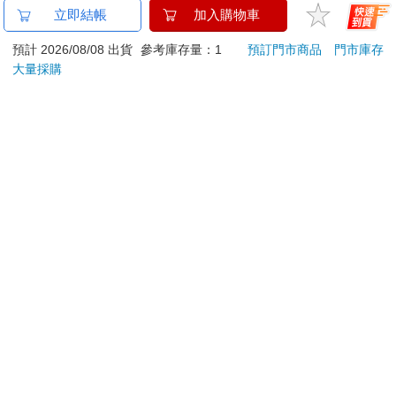
金石堂及銀行均不會請您操作ATM! 如接獲電話要求您前往
立即結帳
加入購物車
ATM提款機，請不要聽從指示，以免受騙上當！
預計 2026/08/08 出貨
參考庫存量：1
預訂門市商品
門市庫存
退換貨須知：
大量採購
**提醒您，鑑賞期不等於試用期，退回商品須為全新狀態**
依據「消費者保護法」第19條及行政院消費者保護處公告之
「通訊交易解除權合理例外情事適用準則」，以下商品購買
後，除商品本身有瑕疵外，將不提供7天的猶豫期：
易於腐敗、保存期限較短或解約時即將逾期。（如：生
鮮食品）
依消費者要求所為之客製化給付。（客製化商品）
報紙、期刊或雜誌。（含MOOK、外文雜誌）
經消費者拆封之影音商品或電腦軟體。
非以有形媒介提供之數位內容或一經提供即為完成之線
上服務，經消費者事先同意始提供。（如：電子書、電
子雜誌、下載版軟體、虛擬商品…等）
已拆封之個人衛生用品。（如：內衣褲、刮鬍刀、除毛
刀…等）
若非上列種類商品，均享有到貨7天的猶豫期（含例假