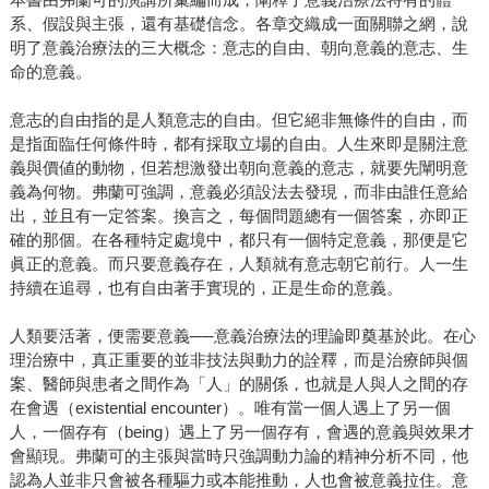
系、假設與主張，還有基礎信念。各章交織成一面關聯之網，說
明了意義治療法的三大概念：意志的自由、朝向意義的意志、生
命的意義。
意志的自由指的是人類意志的自由。但它絕非無條件的自由，而
是指面臨任何條件時，都有採取立場的自由。人生來即是關注意
義與價値的動物，但若想激發出朝向意義的意志，就要先闡明意
義為何物。弗蘭可強調，意義必須設法去發現，而非由誰任意給
出，並且有一定答案。換言之，每個問題總有一個答案，亦即正
確的那個。在各種特定處境中，都只有一個特定意義，那便是它
眞正的意義。而只要意義存在，人類就有意志朝它前行。人一生
持續在追尋，也有自由著手實現的，正是生命的意義。
人類要活著，便需要意義──意義治療法的理論即奠基於此。在心
理治療中，真正重要的並非技法與動力的詮釋，而是治療師與個
案、醫師與患者之間作為「人」的關係，也就是人與人之間的存
在會遇（existential encounter）。唯有當一個人遇上了另一個
人，一個存有（being）遇上了另一個存有，會遇的意義與效果才
會顯現。弗蘭可的主張與當時只強調動力論的精神分析不同，他
認為人並非只會被各種驅力或本能推動，人也會被意義拉住。意