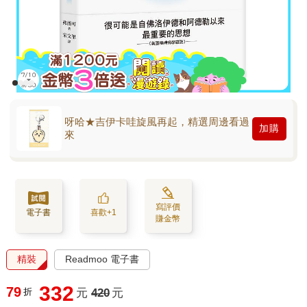
呀哈★吉伊卡哇旋風再起，精選周邊看過
加購
來
寫評價
電子書
喜歡+1
賺金幣
精裝
Readmoo 電子書
332
79
折
元
420
元