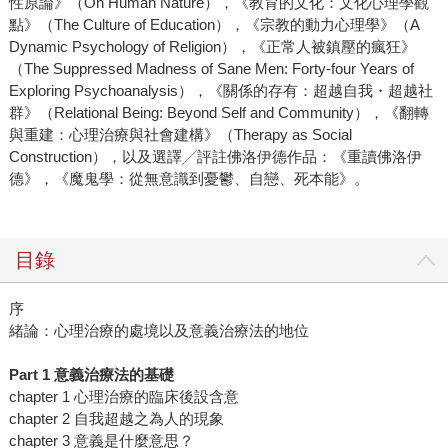
性原論》（On Human Nature），《教育的文化：文化心理學觀
點》（The Culture of Education），《宗教的動力心理學》（A
Dynamic Psychology of Religion），《正常人被鎮壓的瘋狂》
（The Suppressed Madness of Sane Men: Forty-four Years of
Exploring Psychoanalysis），《關係的存有：超越自我・超越社
群》（Relational Being: Beyond Self and Community），《翻轉
與重建：心理治療與社會建構》（Therapy as Social
Construction），以及選譯╱評註佛洛伊德作品：《重讀佛洛伊
德》，《魔鬼學：從無意識到憂鬱、自戀、死本能》。
目錄
序
緒論：心理治療的處境以及意義治療法的地位
Part 1 意義治療法的基礎
chapter 1 心理治療的臨床後設含意
chapter 2 自我超越之為人的現象
chapter 3 意義是什麼意思？