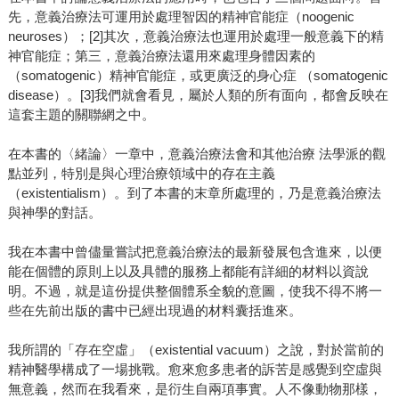
先，意義治療法可運用於處理智因的精神官能症（noogenic
neuroses）；[2]其次，意義治療法也運用於處理一般意義下的精
神官能症；第三，意義治療法還用來處理身體因素的
（somatogenic）精神官能症，或更廣泛的身心症 （somatogenic
disease）。[3]我們就會看見，屬於人類的所有面向，都會反映在
這套主題的關聯網之中。
在本書的〈緒論〉一章中，意義治療法會和其他治療 法學派的觀
點並列，特別是與心理治療領域中的存在主義
（existentialism）。到了本書的末章所處理的，乃是意義治療法
與神學的對話。
我在本書中曾儘量嘗試把意義治療法的最新發展包含進來，以便
能在個體的原則上以及具體的服務上都能有詳細的材料以資說
明。不過，就是這份提供整個體系全貌的意圖，使我不得不將一
些在先前出版的書中已經出現過的材料囊括進來。
我所謂的「存在空虛」（existential vacuum）之說，對於當前的
精神醫學構成了一場挑戰。愈來愈多患者的訴苦是感覺到空虛與
無意義，然而在我看來，是衍生自兩項事實。人不像動物那樣，