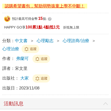
認購希望書包，幫助弱勢孩童上學不中斷！
15
預計最高可得金幣
點
?
100累1點 4點抵1元
HAPPY GO享
折抵無上限
分類：
中文書
＞
心理勵志
＞
心理諮商/治療
＞
心理治療
追蹤
作者：
弗蘭可
追蹤
譯者：
宋文里
出版社：
大家
追蹤
出版日：
2023/11/08
活動訊息