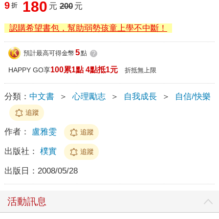
180
9
折
元
200
元
認購希望書包，幫助弱勢孩童上學不中斷！
5
預計最高可得金幣
點
?
100累1點 4點抵1元
HAPPY GO享
折抵無上限
分類：
中文書
＞
心理勵志
＞
自我成長
＞
自信/快樂
追蹤
作者：
盧雅雯
追蹤
出版社：
樸實
追蹤
出版日：
2008/05/28
活動訊息