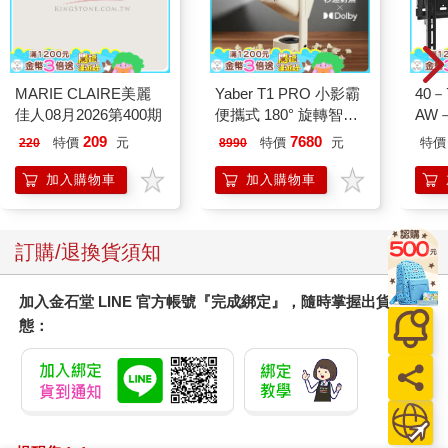
MARIE CLAIRE美麗
Yaber T1 PRO 小影霸
40
佳人08月2026第400期
便攜式 180° 旋轉智能
AW－
投影機
209
7680
特價
元
特價
元
特價
220
8990
加入購物車
加入購物車
訂購/退換貨須知
加入金石堂 LINE 官方帳號『完成綁定』，隨時掌握出貨動
態：