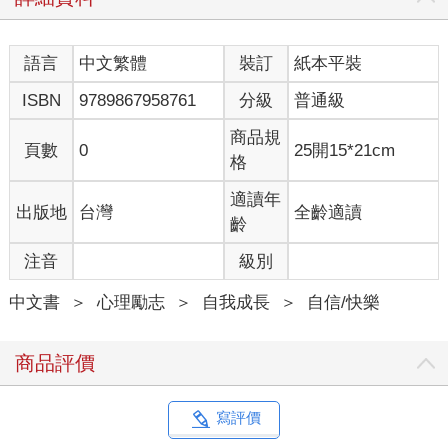
語言
中文繁體
裝訂
紙本平裝
ISBN
9789867958761
分級
普通級
商品規
頁數
0
25開15*21cm
格
適讀年
出版地
台灣
全齡適讀
齡
注音
級別
中文書
＞
心理勵志
＞
自我成長
＞
自信/快樂
商品評價
寫評價