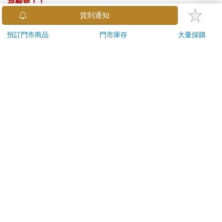
提醒您！！
金石堂及銀行均不會請您操作ATM! 如接獲電話要求您前往
貨到通知
ATM提款機，請不要聽從指示，以免受騙上當！
預訂門市商品
門市庫存
大量採購
退換貨須知：
**提醒您，鑑賞期不等於試用期，退回商品須為全新狀態**
依據「消費者保護法」第19條及行政院消費者保護處公告之
「通訊交易解除權合理例外情事適用準則」，以下商品購買
後，除商品本身有瑕疵外，將不提供7天的猶豫期：
易於腐敗、保存期限較短或解約時即將逾期。（如：生
鮮食品）
依消費者要求所為之客製化給付。（客製化商品）
報紙、期刊或雜誌。（含MOOK、外文雜誌）
經消費者拆封之影音商品或電腦軟體。
非以有形媒介提供之數位內容或一經提供即為完成之線
上服務，經消費者事先同意始提供。（如：電子書、電
子雜誌、下載版軟體、虛擬商品…等）
已拆封之個人衛生用品。（如：內衣褲、刮鬍刀、除毛
刀…等）