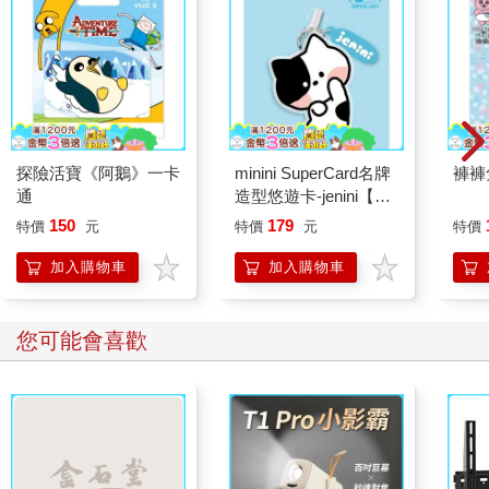
探險活寶《阿鵝》一卡
minini SuperCard名牌
褲褲
通
造型悠遊卡-jenini【受
託代銷】
150
179
特價
元
特價
元
特價
加入購物車
加入購物車
您可能會喜歡