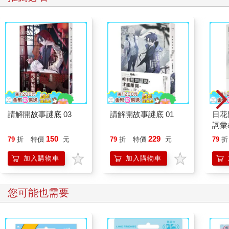
請解開故事謎底 03
請解開故事謎底 01
日花
詞彙
150
229
79
折
特價
元
79
折
特價
元
79
折
加入購物車
加入購物車
您可能也需要