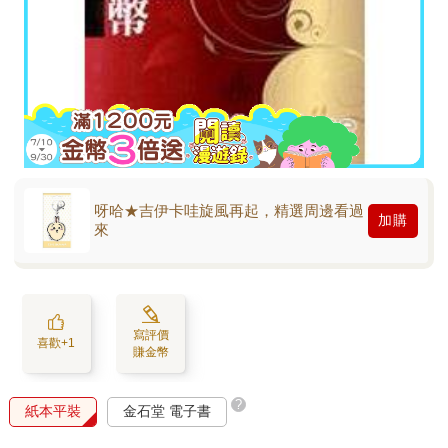
呀哈★吉伊卡哇旋風再起，精選周邊看過
加購
來
寫評價
喜歡+1
賺金幣
?
紙本平裝
金石堂 電子書