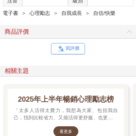
注音
級別
電子書
＞
心理勵志
＞
自我成長
＞
自信/快樂
商品評價
寫評價
相關主題
2025年上半年暢銷心理勵志榜
「太多人活得太費力，我想為大家、包括我自
己，找到比較省力、又能活得更舒服、也更滿足
的方法。所以我寫了這本書。」──蔡康永。
看更多
2025網友們心靈療癒都在看這些↓↓↓↓