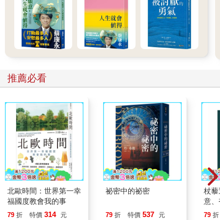
推薦必看
北歐時間：世界第一幸
祕密中的祕密
杖藜
福國度教會我的事
意、
恭談
314
537
79
折
特價
元
79
折
特價
元
79
折