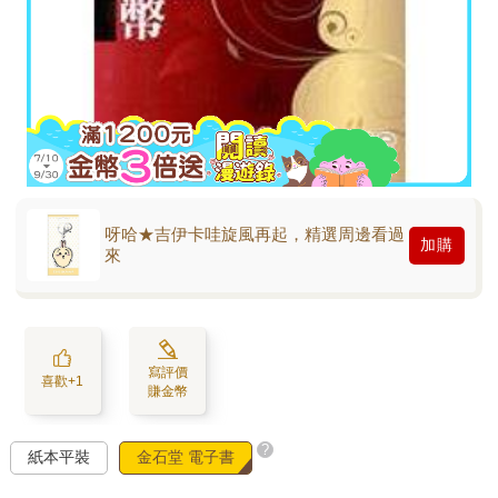
呀哈★吉伊卡哇旋風再起，精選周邊看過
加購
來
寫評價
喜歡+1
賺金幣
?
紙本平裝
金石堂 電子書