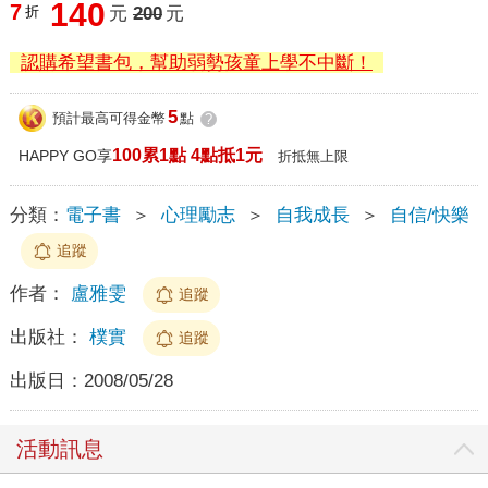
140
7
折
元
200
元
認購希望書包，幫助弱勢孩童上學不中斷！
5
預計最高可得金幣
點
?
100累1點 4點抵1元
HAPPY GO享
折抵無上限
分類：
電子書
＞
心理勵志
＞
自我成長
＞
自信/快樂
追蹤
作者：
盧雅雯
追蹤
出版社：
樸實
追蹤
出版日：
2008/05/28
活動訊息