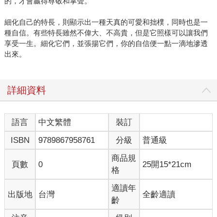
的，才會贏得尊敬和掌聲。
細化自己的特長，則顯示出一種天真的可愛和拙樸，同時也是一
種自信。有些特長雖然不偉大、不高貴，但是它照樣可以讓我們
享受一生。細化它們，並張揚它們，你的自信便一點一滴地滲透
出來。
詳細資料
語言
中文繁體
裝訂
ISBN
9789867958761
分級
普通級
商品規
頁數
0
25開15*21cm
格
適讀年
出版地
台灣
全齡適讀
齡