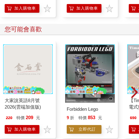
想
加入購物車
加入購物車
您可能會喜歡
大家說英語8月號
【T
2026(雲端加值版)
電式
Forbidden Lego
209
853
特價
元
9
折
特價
元
220
690
加入購物車
立即代訂