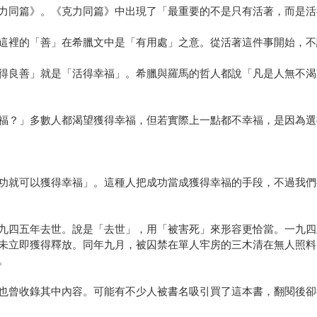
力同篇》。《克力同篇》中出現了「最重要的不是只有活著，而是活
這裡的「善」在希臘文中是「有用處」之意。從活著這件事開始，不
得良善」就是「活得幸福」。希臘與羅馬的哲人都說「凡是人無不渴
福？」多數人都渴望獲得幸福，但若實際上一點都不幸福，是因為選
功就可以獲得幸福」。這種人把成功當成獲得幸福的手段，不過我們
九四五年去世。說是「去世」，用「被害死」來形容更恰當。一九四
未立即獲得釋放。同年九月，被囚禁在單人牢房的三木清在無人照料
。
也曾收錄其中內容。可能有不少人被書名吸引買了這本書，翻閱後卻