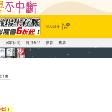
0
登入/註冊
電
居家休閒
日用食品
影音
售票
 電子書
中斷！