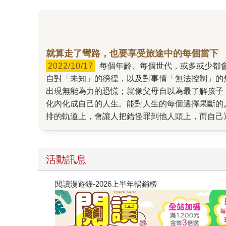
就算走了彎路，也要享受旅途中的每個當下
2022/10/17
每個年齡、每個世代，或多或少都會對人生有所不安，但這種不安的感覺究竟是什麼？它從何而來？又該如何克服與改善呢？其實，所有的不安都來
自對「未知」的徬徨，以及對事情「無法控制」的
出現無能為力的恐慌；就像父母自以為最了解孩子
化內化成自己的人生。能對人生的每個選擇果斷的
排的軌道上，會讓人把錯怪罪到他人頭上，而自己
我們揭開不安的真面目，並學習如何擺脫逃避的心
要的事。今日不知明日事，誰都無法預料到明天會
不能回避各種生命的課題，要建立跳下深淵就需要
活動訊息
罩世界的此時此刻，只要願意凝視內心的不安，勇
閱讀漫遊錄-2026上半年暢銷榜