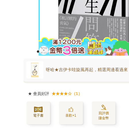
呀哈★吉伊卡哇旋風再起，精選周邊看過來
★
會員好評
★★★★☆（1）
寫評價
電子書
喜歡+1
賺金幣