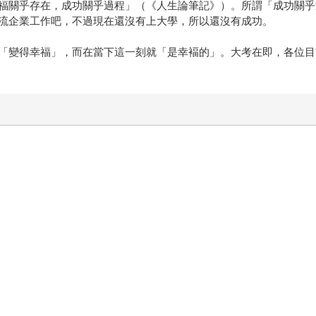
福關乎存在，成功關乎過程」（《人生論筆記》）。所謂「成功關乎
流企業工作吧，不過現在還沒有上大學，所以還沒有成功。
「變得幸福」，而在當下這一刻就「是幸褔的」。大考在即，各位目