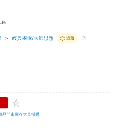
上限
學
＞
經典學派/大師思想
追蹤
?
商品
門市庫存
大量採購