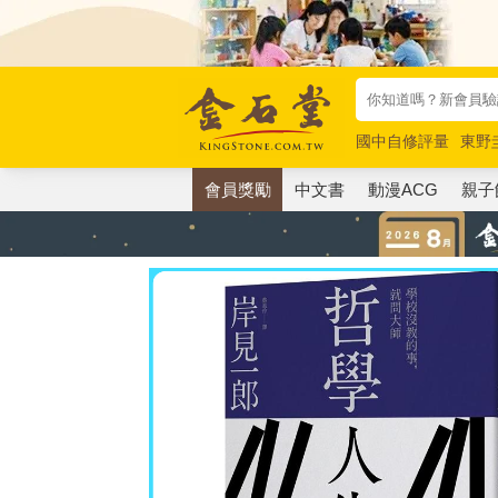
國中自修評量
東野
唯紅花綻放
奧德賽
會員獎勵
中文書
動漫ACG
親子