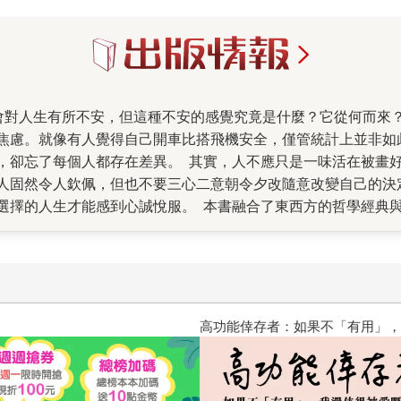
焦慮。就像有人覺得自己開車比搭飛機安全，僅管統計上並非如
，卻忘了每個人都存在差異。 其實，人不應只是一味活在被畫
人固然令人欽佩，但也不要三心二意朝令夕改隨意改變自己的決
選擇的人生才能感到心誠悅服。 本書融合了東西方的哲學經典
態，找到心安踏實、活出自我的方法，尤其對於新冠疫情多有著
是怎樣的局面，而就算走了彎路，也要享受旅途中的每個當下。
勇氣，因為不敢縱身一躍的人，一定會被不安所控制。 在疫情
敢面對人生的課題，積極奉獻，不吝惜給予，就能不被負面情緒
高功能倖存者：如果不「有用」