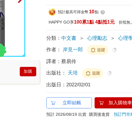
10
預計最高可得金幣
點
?
100累1點 4點抵1元
HAPPY GO享
折抵無
分類：
中文書
＞
心理勵志
＞
心理
作者：
岸見一郎
追蹤
?
譯者：
蔡易伶
加購
出版社：
天培
追蹤
?
出版日：
2022/02/01
立即結帳
加入購物車
預計 2026/08/19 出貨
購買後進貨
預訂門市