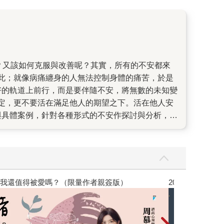
此；就像病痛纏身的人無法控制身體的痛苦，於是
好的軌道上前行，而是要伴隨不安，將無數的未知變
定，更不要活在滿足他人的期望之下。活在他人安
與具體案例，針對各種形式的不安作探討與分析，為
墨。同時也讓我們明白，比起死亡，活著才是更重
想要不被不安的心緒影響，活得精采自在，我們就
蔓延、戰禍不斷、經濟震盪、通貨膨脹，各種未知籠
支配，化恐懼為信心，化不安為動力！
，我還值得被愛嗎？（限量作者親簽版）
2026年8月金