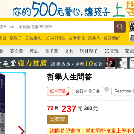
圭吾
楊双子
公益書包
16647續集
吉伊卡哇
高希均
通靈藥師
路邊攤新作
馬斯克
玩具總動員5
超慢跑
館
英文書
雜誌
電子書
文具
玩具親子
3C電玩
家
哲學人生問答
?
紙本平裝
金石堂 電子書
Readmoo
237
79
折
元
300
元
買整套
認購希望書包，幫助弱勢孩童上學不