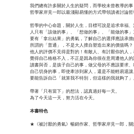
我們總有許多關於人生的疑問，而學校未曾教導的事
哲學家岸見一郎以最淺顯易懂的方式帶領讀者討論哲
哲學的中心命題，關於人生，目標可說是追求幸福、
人只有「該做的事」、「想做的事」、「能做的事」
要有「拿出結果」的勇氣，了解自己的選擇應該承擔
所謂的「普通」，不是大人擅自塑造出來的價值嗎？
他人的評價不見得是對的！有敵人、有討厭你的人，
覺得自己格格不入，不正是因為你很在意周遭他人的
讀書與否，是孩子自己的事，做父母的不應該要求、
自己切身的事，即使牽涉到家人，還是不能輕易退讓
要能告訴自己「就算我不特別，但這樣的我就夠了」
帶著「只有當下」的想法，認真過好每一天。
為了今天這一天，努力活在今天。
本書特色
★《被討厭的勇氣》暢銷作家、哲學家岸見一郎，關