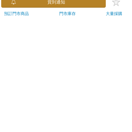
金石堂及銀行均不會請您操作ATM! 如接獲電話要求您前往
貨到通知
ATM提款機，請不要聽從指示，以免受騙上當！
預訂門市商品
門市庫存
大量採購
退換貨須知：
**提醒您，鑑賞期不等於試用期，退回商品須為全新狀態**
依據「消費者保護法」第19條及行政院消費者保護處公告之
「通訊交易解除權合理例外情事適用準則」，以下商品購買
後，除商品本身有瑕疵外，將不提供7天的猶豫期：
易於腐敗、保存期限較短或解約時即將逾期。（如：生
鮮食品）
依消費者要求所為之客製化給付。（客製化商品）
報紙、期刊或雜誌。（含MOOK、外文雜誌）
經消費者拆封之影音商品或電腦軟體。
非以有形媒介提供之數位內容或一經提供即為完成之線
上服務，經消費者事先同意始提供。（如：電子書、電
子雜誌、下載版軟體、虛擬商品…等）
已拆封之個人衛生用品。（如：內衣褲、刮鬍刀、除毛
刀…等）
若非上列種類商品，均享有到貨7天的猶豫期（含例假