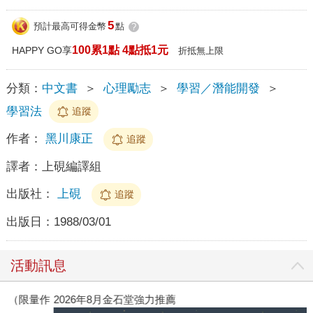
5
預計最高可得金幣
點
?
100累1點 4點抵1元
HAPPY GO享
折抵無上限
分類：
中文書
＞
心理勵志
＞
學習／潛能開發
＞
學習法
追蹤
作者：
黑川康正
追蹤
譯者：
上硯編譯組
出版社：
上硯
追蹤
出版日：
1988/03/01
活動訊息
作
2026年8月金石堂強力推薦