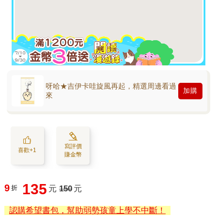
呀哈★吉伊卡哇旋風再起，精選周邊看過
加購
來
寫評價
喜歡+1
賺金幣
135
9
折
元
150
元
認購希望書包，幫助弱勢孩童上學不中斷！