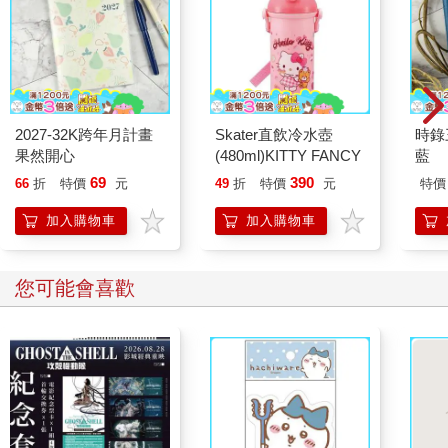
2027-32K跨年月計畫
Skater直飲冷水壺
時錄
果然開心
(480ml)KITTY FANCY
藍
69
390
66
折
特價
元
49
折
特價
元
特價
加入購物車
加入購物車
您可能會喜歡