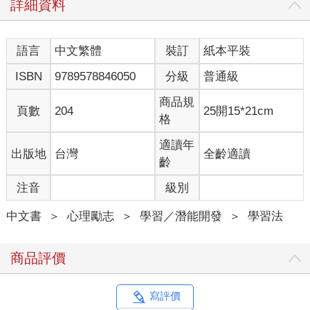
詳細資料
語言
中文繁體
裝訂
紙本平裝
ISBN
9789578846050
分級
普通級
商品規
頁數
204
25開15*21cm
格
適讀年
出版地
台灣
全齡適讀
齡
注音
級別
中文書
＞
心理勵志
＞
學習／潛能開發
＞
學習法
商品評價
寫評價