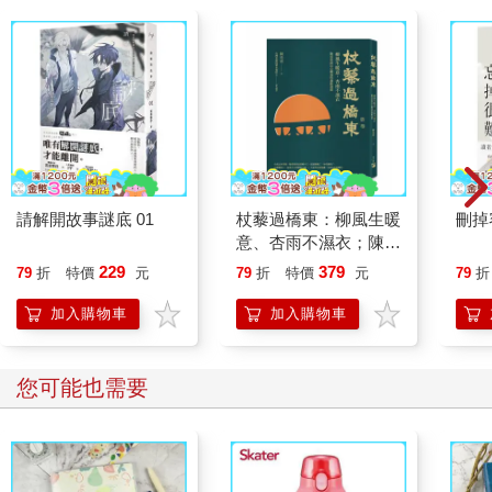
請解開故事謎底 01
杖藜過橋東：柳風生暖
刪掉
意、杏雨不濕衣；陳亮
恭談以心轉境的適齡漫
229
379
79
折
特價
元
79
折
特價
元
79
折
想
加入購物車
加入購物車
您可能也需要