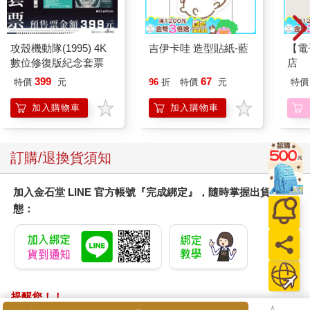
攻殼機動隊(1995) 4K
吉伊卡哇 造型貼紙-藍
【電
數位修復版紀念套票
店
399
67
特價
元
96
折
特價
元
特價
加入購物車
加入購物車
訂購/退換貨須知
加入金石堂 LINE 官方帳號『完成綁定』，隨時掌握出貨動
態：
提醒您！！