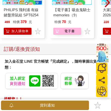
PHILIPS 飛利浦 有線
【電子書】吸血鬼騎士
大家
鍵盤滑鼠組 SPT6254
memories（9）
202
379
70
特價
元
特價
元
499
220
加入購物車
電子書
訂購/退換貨須知
加入金石堂 LINE 官方帳號『完成綁定』，隨時掌握出貨動
態：
提醒您！！
金石堂及銀行均不會請您操作ATM! 如接獲電話要求您前往
貨到通知
ATM提款機，請不要聽從指示，以免受騙上當！