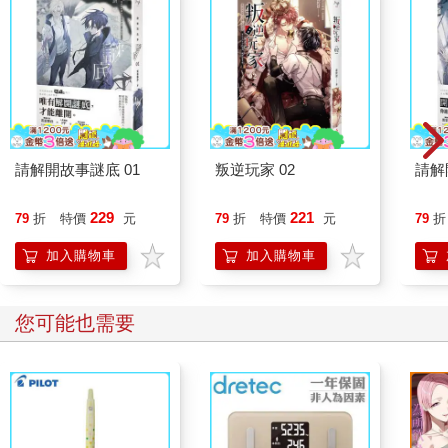
請解開故事謎底 01
叛逆玩家 02
請解
229
221
79
折
特價
元
79
折
特價
元
79
折
加入購物車
加入購物車
您可能也需要