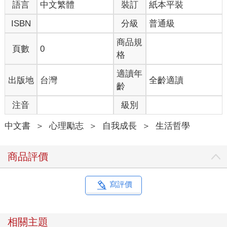
語言
中文繁體
裝訂
紙本平裝
ISBN
分級
普通級
商品規
頁數
0
格
適讀年
出版地
台灣
全齡適讀
齡
注音
級別
中文書
＞
心理勵志
＞
自我成長
＞
生活哲學
商品評價
寫評價
相關主題