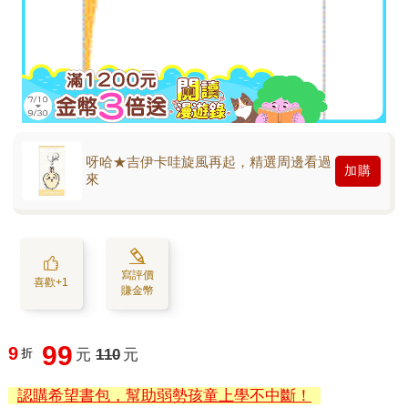
呀哈★吉伊卡哇旋風再起，精選周邊看過
加購
來
寫評價
喜歡+1
賺金幣
99
9
折
元
110
元
認購希望書包，幫助弱勢孩童上學不中斷！