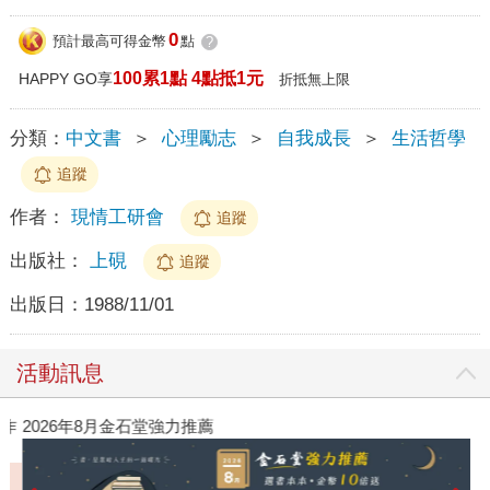
0
預計最高可得金幣
點
?
100累1點 4點抵1元
HAPPY GO享
折抵無上限
分類：
中文書
＞
心理勵志
＞
自我成長
＞
生活哲學
追蹤
作者：
現情工研會
追蹤
出版社：
上硯
追蹤
出版日：
1988/11/01
活動訊息
作
2026年8月金石堂強力推薦