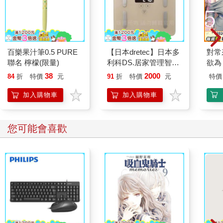
百樂果汁筆0.5 PURE
【日本dretec】日本多
對常
聯名 檸檬(限量)
利科DS.居家管理智能
欲為 
四合一體重體脂計-摩
38
2000
84
折
特價
元
91
折
特價
元
特價
卡色(BS-248BE)
加入購物車
加入購物車
您可能會喜歡