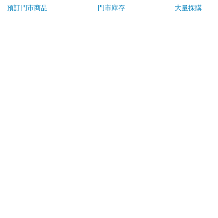
預訂門市商品
門市庫存
大量採購
退換貨須知：
**提醒您，鑑賞期不等於試用期，退回商品須為全新狀態**
依據「消費者保護法」第19條及行政院消費者保護處公告之
「通訊交易解除權合理例外情事適用準則」，以下商品購買
後，除商品本身有瑕疵外，將不提供7天的猶豫期：
易於腐敗、保存期限較短或解約時即將逾期。（如：生
鮮食品）
依消費者要求所為之客製化給付。（客製化商品）
報紙、期刊或雜誌。（含MOOK、外文雜誌）
經消費者拆封之影音商品或電腦軟體。
非以有形媒介提供之數位內容或一經提供即為完成之線
上服務，經消費者事先同意始提供。（如：電子書、電
子雜誌、下載版軟體、虛擬商品…等）
已拆封之個人衛生用品。（如：內衣褲、刮鬍刀、除毛
刀…等）
若非上列種類商品，均享有到貨7天的猶豫期（含例假
日）。
辦理退換貨時，商品（組合商品恕無法接受單獨退貨）必須