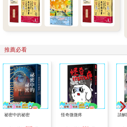
推薦必看
祕密中的祕密
怪奇微微疼
請解