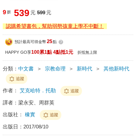
539
9
折
元
599
元
認購希望書包，幫助弱勢孩童上學不中斷！
25
預計最高可得金幣
點
?
100累1點 4點抵1元
HAPPY GO享
折抵無上限
分類：
中文書
＞
宗教命理
＞
新時代
＞
其他新時代
追蹤
作者：
艾克哈特．托勒
追蹤
譯者：
梁永安、周群英
出版社：
橡實
追蹤
出版日：
2017/08/10