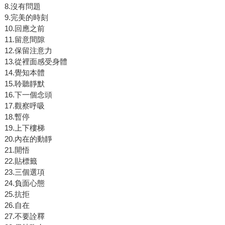
8.沒有問題
9.完美的時刻
10.回應之前
11.留意間隙
12.保留注意力
13.從裡面感受身體
14.覺知本體
15.聆聽靜默
16.下一個念頭
17.觀察呼吸
18.暫停
19.上下樓梯
20.內在的動靜
21.開悟
22.貼標籤
23.三個選項
24.負面心態
25.抗拒
26.自在
27.不要詮釋