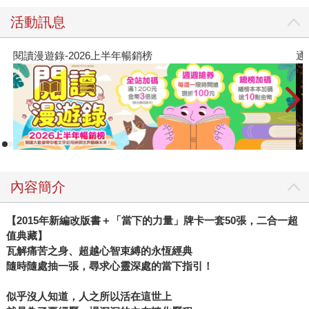
活動訊息
閱讀漫遊錄-2026上半年暢銷榜
通
內容簡介
【
2015
年新編改版書＋「當下的力量」牌卡一套
50
張，二合一超
值典藏】
瓦解痛苦之身、超越心智束縛的永恆經典
隨時隨處抽一張，尋求心靈深處的當下指引！
似乎沒人知道，人之所以活在這世上