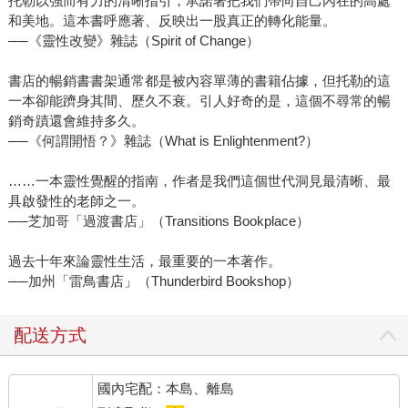
托勒以強而有力的清晰指引，承諾著把我們帶向自己內在的高處
和美地。這本書呼應著、反映出一股真正的轉化能量。
──《靈性改變》雜誌（Spirit of Change）
書店的暢銷書書架通常都是被內容單薄的書籍佔據，但托勒的這
一本卻能躋身其間、歷久不衰。引人好奇的是，這個不尋常的暢
銷奇蹟還會維持多久。
──《何謂開悟？》雜誌（What is Enlightenment?）
……一本靈性覺醒的指南，作者是我們這個世代洞見最清晰、最
具啟發性的老師之一。
──芝加哥「過渡書店」（Transitions Bookplace）
過去十年來論靈性生活，最重要的一本著作。
──加州「雷鳥書店」（Thunderbird Bookshop）
配送方式
國內宅配：本島、離島