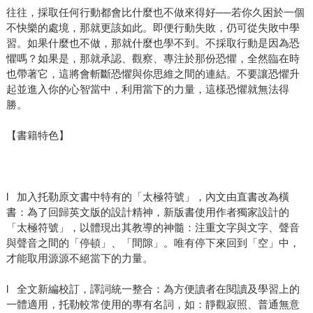
往往，採取任何行動都會比什麼也不做來得好──若你久困於一個
不快樂的處境，那就更該如此。即便行動失敗，仍可從失敗中學
習。如果什麼也不做，那就什麼也學不到。不採取行動是因為恐
懼嗎？如果是，那就承認、觀察、專注於那份恐懼，全然臨在時
也帶著它，這將會斬斷恐懼與你思維之間的連結。不要讓恐懼升
起並進入你的心智當中，利用當下的力量，這樣恐懼就無法得
勝。
【書籍特色】
l 加入托勒原文書中特有的「太極符號」，內文由直書改為橫
書：為了回歸英文版的設計精神，新版書使用作者獨家設計的
「太極符號」，以體現出其教導的神髓：注重文字與文字、聲音
與聲音之間的「停頓」、「間隙」。唯有停下來回到「空」中，
才能取用源源不絕當下的力量。
l 全文新編校訂，譯詞統一整合：為方便讀者在閱讀及學習上的
一體適用，托勒較常使用的專有名詞，如：靜觀寂照、普通無意