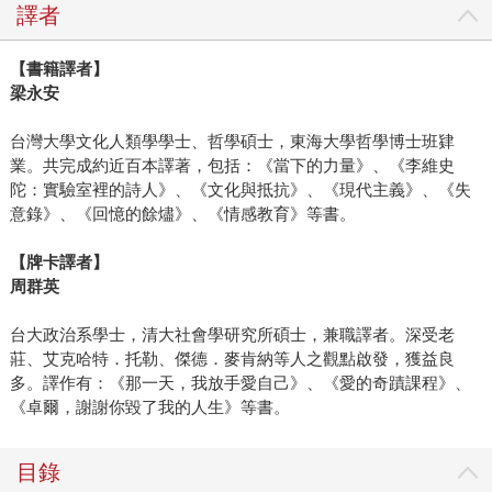
譯者
【書籍譯者】
梁永安
台灣大學文化人類學學士、哲學碩士，東海大學哲學博士班肄
業。共完成約近百本譯著，包括：《當下的力量》、《李維史
陀：實驗室裡的詩人》、《文化與抵抗》、《現代主義》、《失
意錄》、《回憶的餘燼》、《情感教育》等書。
【牌卡譯者】
周群英
台大政治系學士，清大社會學研究所碩士，兼職譯者。深受老
莊、艾克哈特．托勒、傑德．麥肯納等人之觀點啟發，獲益良
多。譯作有：《那一天，我放手愛自己》、《愛的奇蹟課程》、
《卓爾，謝謝你毀了我的人生》等書。
目錄