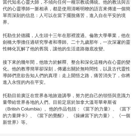
當代知名心靈大師，不傾向任何一種宗教或傳統。他的教法與古
代的心靈導師一脈相承，都是使用清晰明暸的語言來傳達一個簡
單而深刻的信息：人可以在當下擺脫痛苦，進入自在平安的境
界。
托勒生於德國，人生頭十三年在那裡渡過。倫敦大學畢業，他在
劍橋大學擔任過研究學者和導師。二十九歲那年，一次深邃的靈
性轉化瓦解了他的舊我，讓他的生活道路徹底改變。
接下來的幾年間，他致力於解釋、整合和深化這種內在心靈的變
化。他的教導簡單卻深刻，傳遞出關於無時間性，以及古代靈性
導師們意欲告知人們的真理：走上開悟之路，痛苦消失了，你將
進入永恆的內在平安。
托勒目前廣泛在世界各地旅遊講學，努力把自己的領悟與意識力
量帶給世界各地的人們。目前定居於加拿大溫哥華卑斯省
（British Columbia）。他的作品包括：《當下的力量》、《當下
的力量牌卡》、《當下的覺醒》、《操練當下的力量》、《一個
新世界》等。