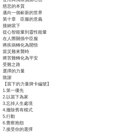
慈悲的本質
邁向一個嶄新的世界
第十章 臣服的意義
接納當下
從心智能量到靈性能量
在人際關係中臣服
將疾病轉化為開悟
當災難來襲時
將苦難轉化為平安
受難之路
選擇的力量
致謝
【當下的力量牌卡編號】
1.第一優先
2.以當下為家
3.忘掉人生處境
4.撤除舊有模式
5.行動
6.覺察抱怨
7.接受你的選擇