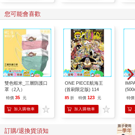
物縫隙清潔撢子)
您可能會喜歡
雙色蝦米_三層防護口
ONE PIECE航海王
IM
罩（2入）
(首刷限定版) 114
(50
IMC
35
123
特價
元
85
折
特價
元
特價
加入購物車
加入購物車
訂購/退換貨須知