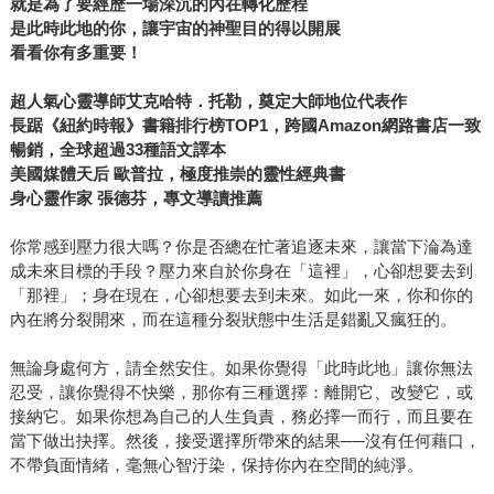
就是為了要經歷一場深沉的內在轉化歷程
是此時此地的你，讓宇宙的神聖目的得以開展
看看你有多重要！
超人氣心靈導師艾克哈特．托勒，奠定大師地位代表作
長踞《紐約時報》書籍排行榜TOP1，跨國Amazon網路書店一致
暢銷，全球超過33種語文譯本
美國媒體天后
歐普拉，
極度推崇的靈性經典書
身心靈作家
張德芬，專文導讀推薦
你常感到壓力很大嗎？你是否總在忙著追逐未來，讓當下淪為達
成未來目標的手段？壓力來自於你身在「這裡」，心卻想要去到
「那裡」；身在現在，心卻想要去到未來。如此一來，你和你的
內在將分裂開來，而在這種分裂狀態中生活是錯亂又瘋狂的。
無論身處何方，請全然安住。如果你覺得「此時此地」讓你無法
忍受，讓你覺得不快樂，那你有三種選擇：離開它、改變它，或
接納它。如果你想為自己的人生負責，務必擇一而行，而且要在
當下做出抉擇。然後，接受選擇所帶來的結果──沒有任何藉口，
不帶負面情緒，毫無心智汙染，保持你內在空間的純淨。