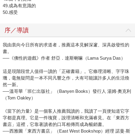
49.成為有意識的
50.感受
序／導讀
我由衷向今日所有的求道者，推薦這本見解深邃、深具啟發性的
書。
──《佛性的遊戲》作者 舒亞．達斯喇嘛（Lama Surya Das）
這是現階段世人值得一讀的「正確書籍」。它條理清晰、字字珠
璣，毫無疑問是一本不同凡響之作，大有可能讓許多人的生活煥
然一新。
──溫哥華「班仁出版社」（Banyen Books）發行人 湯姆‧奧克利
（Tom Oakley）
《當下的力量》是一個客人推薦我讀的，我讀了一頁便知道它字
字都是真理。它是一件瑰寶，說理清晰和充滿睿見。在「東西方
書店」這裡，它靠著讀者的口耳相傳而成為暢銷書。
──西雅圖「東西方書店」（East West Bookshop）經理 諾曼‧斯