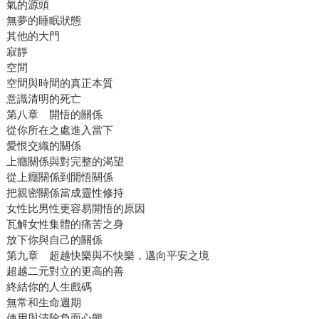
氣的源頭
無夢的睡眠狀態
其他的大門
寂靜
空間
空間與時間的真正本質
意識清明的死亡
第八章 開悟的關係
從你所在之處進入當下
愛恨交織的關係
上癮關係與對完整的渴望
從上癮關係到開悟關係
把親密關係當成靈性修持
女性比男性更容易開悟的原因
瓦解女性集體的痛苦之身
放下你與自己的關係
第九章 超越快樂與不快樂，邁向平安之境
超越二元對立的更高的善
終結你的人生戲碼
無常和生命週期
使用與清除負面心態