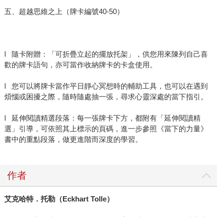
五、超越思維之上（牌卡編號40-50）
l 隨卡附贈：「可折疊立起的擺放托架」，供您用來陳列自己喜
歡的牌卡語句，亦可當作收納牌卡的卡盒使用。
l 您可以將牌卡當作平日靜心冥想時的輔助工具，也可以在遇到
煩惱或困擾之際，隨時隨處抽一張，尋求心靈深處的當下指引。
l 延伸閱讀精選段落：每一張牌卡下方，都附有「延伸閱讀精
選」引導，可依照其上標示的頁碼，進一步參照《當下的力量》
書中的重點段落，做更進階而深度的學習。
作者
艾克哈特．托勒（
Eckhart Tolle
）