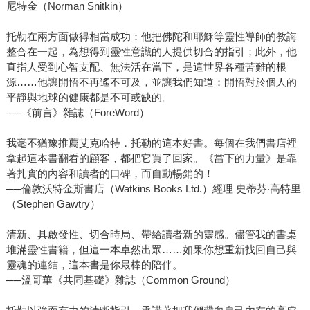
尼特金（Norman Snitkin）
托勒在兩方面做得相當成功：他把佛陀和耶穌等靈性導師的教誨
整合在一起，為想得到靈性意識的人提供切合的指引；此外，他
直指人受到心智支配、無法活在當下，是這世界各種苦難的根
源……他讓開悟不再遙不可及，並讓我們知道：開悟對於個人的
平靜與地球的健康都是不可或缺的。
──《前言》雜誌（ForeWord）
我毫不猶豫推薦艾克哈特．托勒的這本好書。每個在我們書店裡
拿起這本書翻看的顧客，都把它買了回家。《當下的力量》是靠
著扎實的內容和讀者的口碑，而自動暢銷的！
──倫敦沃特金斯書店（Watkins Books Ltd.）經理 史蒂芬‧高特里
（Stephen Gawtry）
清新、具啟發性、切合時局、帶給讀者新的靈感。儘管我的書桌
堆滿靈性書籍，但這一本卓然出眾……如果你想重新找回自己與
靈魂的連結，這本書是你最棒的陪伴。
──溫哥華《共同基礎》雜誌（Common Ground）