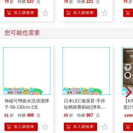
537
221
79
折
特價
元
79
折
特價
元
79
折
加入購物車
加入購物車
您可能也需要
伸縮可彎曲水洗清潔撢
日本LEC激落君-手持
【KI
子-56-130cm-2支
短柄除塵刷組(撢布握
度計快
把1入+收納盒1入)/盒
0901
488
967
61
折
特價
元
65
折
特價
元
1150
S00648 (握把式居家吸
塵刷/雙面毛絨打掃拂
加入購物車
加入購物車
撢/電器周圍清塵掃/小