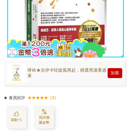
呀哈★吉伊卡哇旋風再起，精選周邊看過
加購
來
★
會員好評
★★★★★（2）
寫評價
喜歡+1
賺金幣