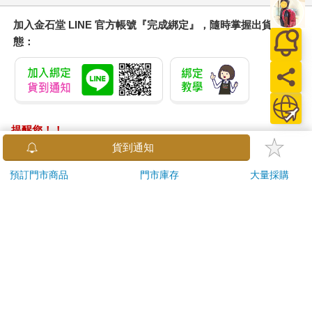
加入金石堂 LINE 官方帳號『完成綁定』，隨時掌握出貨動
態：
提醒您！！
金石堂及銀行均不會請您操作ATM! 如接獲電話要求您前往
貨到通知
ATM提款機，請不要聽從指示，以免受騙上當！
預訂門市商品
門市庫存
大量採購
退換貨須知：
**提醒您，鑑賞期不等於試用期，退回商品須為全新狀態**
依據「消費者保護法」第19條及行政院消費者保護處公告之
「通訊交易解除權合理例外情事適用準則」，以下商品購買
後，除商品本身有瑕疵外，將不提供7天的猶豫期：
易於腐敗、保存期限較短或解約時即將逾期。（如：生
鮮食品）
依消費者要求所為之客製化給付。（客製化商品）