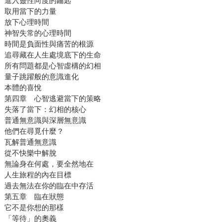
進入靈性向度的鑰匙
取用當下的力量
放下心理時間
神智失常的心理時間
時間是負面性與痛苦的根源
追尋藏在人生處境底下的生命
所有問題都是心智虛構的幻相
量子跳躍般的意識進化
本體的喜悅
第四章 心智逃避當下的策略
失落了當下：幻相的核心
普通無意識與深層無意識
他們在尋覓什麼？
瓦解普通無意識
從不快樂中解脫
無論身在何處，要全然地在
人生旅程的內在目標
過去無法在你的臨在中存活
第五章 臨在狀態
它不是你想的那樣
「等待」的奧義