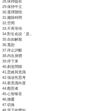
28.保持臨在
29.保持中立
30.選擇開悟
31.撤除時間
32.空間
33.不再等待
34.對生命說「是」
35.自由解脫
36.寬恕
37.停止評斷
38.內在身體
39.停下來
40.創造間隙
41.思維與意識
42.強迫性思考
43.新意識向度
44.觀照者
45.心智噪音
46.擔憂
47.切換
48.當下的覺知