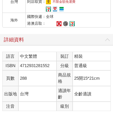
到店取貨：
台灣
不限金額免運費
國際快遞：全球
海外
港澳店取：
詳細資料
語言
中文繁體
裝訂
精裝
ISBN
4712931281552
分級
普通級
商品規
頁數
288
25開15*21cm
格
適讀年
出版地
台灣
全齡適讀
齡
注音
級別