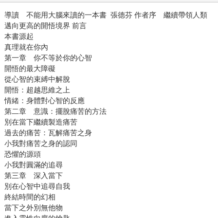
導讀 不能用大腦來讀的一本書 張德芬 作者序 繼續帶領人類
邁向更高的開悟境界 前言
本書源起
真理就在你內
第一章 你不等於你的心智
開悟的最大障礙
從心智的束縛中解脫
開悟：超越思維之上
情緒：身體對心智的反應
第二章 意識：擺脫痛苦的方法
別在當下繼續製造痛苦
過去的痛苦：瓦解痛苦之身
小我對痛苦之身的認同
恐懼的源頭
小我對圓滿的追尋
第三章 深入當下
別在心智中追尋自我
終結時間的幻相
當下之外別無他物