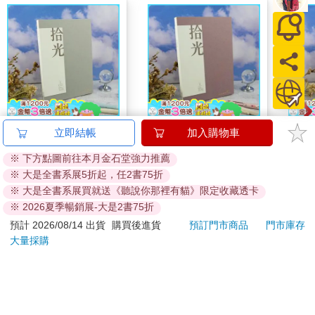
NEW拾光V-25K方格簡
NEW拾光V-25K橫線簡
NE
立即結帳
加入購物車
約筆記本-石青
約筆記本-暮玫
約筆
※ 下方點圖前往本月金石堂強力推薦
240
240
特價
元
特價
元
特價
※ 大是全書系展5折起，任2書75折
※ 大是全書系展買就送《聽說你那裡有貓》限定收藏透卡
加入購物車
加入購物車
※ 2026夏季暢銷展-大是2書75折
預計 2026/08/14 出貨
購買後進貨
預訂門市商品
門市庫存
您可能會喜歡
大量採購