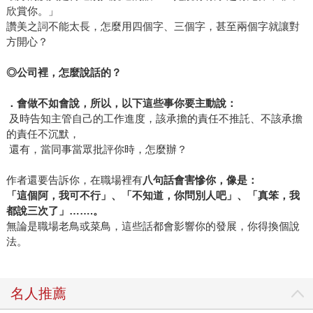
欣賞你。」
讚美之詞不能太長，怎麼用四個字、三個字，甚至兩個字就讓對
方開心？
◎
公司裡，怎麼說話的？
．會做不如會說，所以，以下這些事你要主動說：
及時告知主管自己的工作進度，該承擔的責任不推託、不該承擔
的責任不沉默，
還有，當同事當眾批評你時，怎麼辦？
作者還要告訴你，在職場裡有
八句話會害慘你，像是：
「這個阿，我可不行」、「不知道，你問別人吧」、「真笨，我
都說三次了」
…….
。
無論是職場老鳥或菜鳥，這些話都會影響你的發展，你得換個說
法。
名人推薦