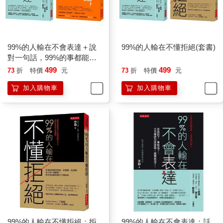
的，我們公司的產品的確偏貴，但是我們公司的產品是市面上最
好的，只有真正好的產品才敢賣高價。您說對不對？」
如果客戶不屑的說：「你們公司是小公司，我是不會跟你們做生
意的。」這時，你可以說：「是的，正因為我們是小公司，所以
才格外重視這筆生意，才重視客戶、在乎客戶。」當客戶只有看
99%的人輸在不會表達＋說
99%的人輸在不懂拒絕(套書)
到某一面時，你要讓他看到另一面。
對一句話，99%的事都能解
這樣的情景時常發生，不管作為哪一行的銷售者，總免不了遭到
決(全二冊套書)
499
499
73
折
特價
元
73
折
特價
元
客戶的冷眼和拒絕。其實，天底下根本沒有永遠的拒絕，你只是
加入購物車
加入購物車
暫時不被別人接受而已。下面就是一份清單，列出關於拒絕的幾
條非常重要的法則，當你再次被別人拒絕時，就能以完全不同的
方式應對了。
‧現在拒絕你，並不代表永遠拒絕你。
‧不要害怕被拒絕，有時候這其實是對你的肯定和褒揚。
‧拒絕反映了拒絕者的個性，與被拒絕者無關。就算史蒂夫‧賈伯斯
（Steven Jobs，蘋果公司的聯合創始人之一）這種開發產品的天
才，也會看錯人、做錯事。
‧不要先陷入沮喪的情緒，而是應該先問「為什麼」，誰知道之後
會發生什麼呢？
‧當你被拒絕時，不妨用一個全新的方案再次吸引對方，而不是直
接放棄。
99%的人輸在不懂拒絕：拒
99%的人輸在不會表達：話