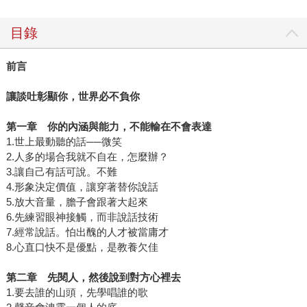
目錄
前言
讓談吐彰顯你，世界必不負你
第一章 你的內涵與能力，不能輸在不會表達
1.世上最動聽的話──微笑
2.人多的場合我就不自在，怎麼辦？
3.讓自己有話可說。不難
4.形象決定價值，讓穿著替你說話
5.放大音量，膽子會跟著大起來
6.先練習眼神接觸，而非說話技術
7.經常說話。怕出醜的人才被當庸才
8.心直口快不是優點，是教養欠佳
第二章 先閱人，然後說到對方心裡去
1.要去誰的山頭，先學唱誰的歌