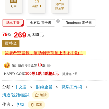
寫評價
好書
喜歡+1
賺金幣
?
紙本平裝
金石堂 電子書
Readmoo 電子書
269
79
折
元
340
元
買整套
認購希望書包，幫助弱勢孩童上學不中斷！
10
預計最高可得金幣
點
?
100累1點 4點抵1元
HAPPY GO享
折抵無上限
分類：
中文書
＞
財經企管
＞
職場工作術
＞
溝通/說話/面試
追蹤
作者：
李勁
追蹤