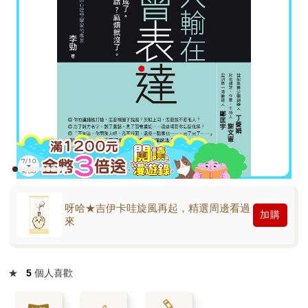
呀哈★吉伊卡哇旋風再起，精選周邊看過
加購
來
★
5
個人喜歡