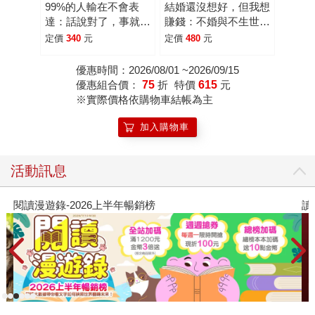
99%的人輸在不會表
結婚還沒想好，但我想
達：話說對了，事就成
賺錢：不婚與不生世代
了。公司裡該怎麼說
必學的「一人經濟」金
定價
340
元
定價
480
元
話？麻煩就沒了。
錢管理術。該租還是該
買房？怎麼賺到被動收
優惠時間：2026/08/01 ~2026/09/15
入？小錢變大錢。
優惠組合價：
75
折
特價
615
元
※實際價格依購物車結帳為主
加入購物車
活動訊息
讀懂全球首富極限思維