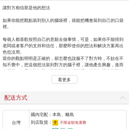
讓對方相信那是他的想法
如果你能把觀點裝到別人的腦袋裡，就能把機會裝到自己的口袋
裡。
每個人都喜歡按照自己的意願去做事情，可是，如果你不能得到
老闆或者客戶的支持和信任，那麼即使你的想法和解決方案再出
色也沒用。
當你的觀點明明是正確的，卻怎麼也說服不了對方時，不妨在不
知不覺中，把這個想法裝到對方的腦子裡，讓他產生興趣，進而
去探索。如果你能把觀點裝到別人的腦袋裡，就能把機會裝到自
己的口袋裡。
看更多
威廉是一家服裝圖樣設計公司的銷售，在他工作的前三年裡，幾
乎每個週末，他都會去紐約找某家公司的A老闆。威廉說：「雖然
配送方式
A老闆每次都見我，但他從來沒有買過我的圖樣。」
在經歷了幾百次的失敗之後，威廉決定研究如何影響別人的行
國內宅配：本島、離島
為，以及如何讓別人接受他的設計理念。之後，威廉想出了一個
方法。
到店取貨：
台灣
不限金額免運費
威廉拿了幾張設計師還沒有完成的圖樣，來到A老闆的辦公室，對