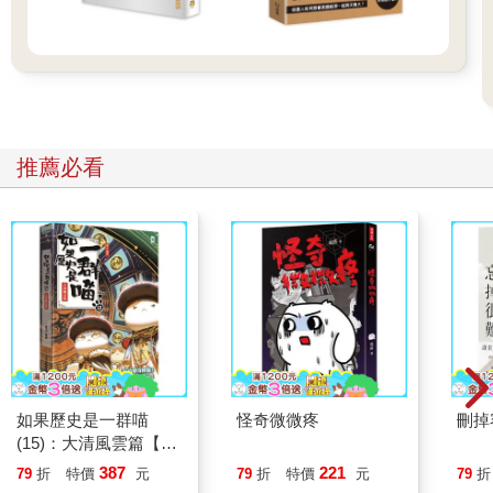
3.有理未必就能走遍天下
在會議上發言，切不可以為有理就能走遍天下。要知道，在開會
這種場合，用什麼樣的方式表達才是最重要的。別人發言時，就
算你再反對、再想辯駁，表面上也要保持冷靜、不動聲色。
4.和誰聊天很關鍵
推薦必看
在會議開始前或會議結束後，大家都會處於相對放鬆的狀態，這
時恰好是你和平時不常接觸的老闆或同事交談的大好機會，所
以，這種時候要盡量避免和熟人在一起閒聊。
相對無語？就引導他聊聊自己
鼓勵對方談論他們自己，這是讓對方喜歡你的方式之一。
卡內基在《人性的弱點》（How to Win Friends and Influence
People）中說過：「鼓勵對方談論他們自己，這是讓對方喜歡你
的方式之一。」讓對方說出他想說的事，對方自然會心情愉悅。
更重要的是，當對方感受到你是真心願意聽他說話時，便會感到
如果歷史是一群喵
怪奇微微疼
刪掉
滿足，然後才會有餘力聽你說話。那麼，和家人、朋友相處時，
(15)：大清風雲篇【萌
又該如何讓對方說他們想說的話呢？
貓漫畫學歷史】
387
221
79
折
特價
元
79
折
特價
元
79
折
比如，可以聊聊和對方生活有關的問題，但是千萬不要像個記者