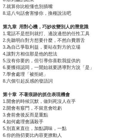
7.就算你比較懂也別插嘴
8.這八句話會害慘你，換種說法吧
第九章
用對心機，巧妙改變別人的潛意識
1.電話不是想到就打、邊說邊想的任性工具
2.先聽明白對方想要什麼，不然白費唇舌
3.為自己爭取利益，要站在對方的立場
4.讓對方相信那是他的想法
5.沒有你要的，但引導你喜歡我提供的
6.要獲得認同，一開始就要誘導對方說「是」
7.學會處理「被拒絕」
8.六個引起反感的發語詞
第十章
不著痕跡的抓住表現機會
1.開會的時候沉默，做到死沒人在乎
2.開會有竅門，不留意會吃虧
3.會前會後反而是重點
4.如何處理會議殺手
5.別直來直往，加點調味，一點
6.你的熱切要比內容更撩動人