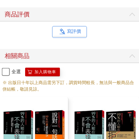
生生的將自己的觀點塞進別人的腦袋裡。
學會處理「被拒絕」
商品評價
在生活中，我們常會遭到拒絕。一次又一次的被拒絕，才是你的
勇氣和進取心的最好證明。
寫評價
每個人在這個世界上都有兩個角色──買家和賣家。如果你是賣
家，自然容易遭到一些拒絕。同樣的，如果你是買家，那你自然
相關商品
也會拒絕別人。拒絕別人，是很多人這輩子都繞不過去的一個
坎。而被別人拒絕，也會讓很多人覺得非常難堪。遺憾的是，一
旦被拒絕後，很少有人能夠冷靜下來，尋找解決問題的辦法。
全選
加入購物車
以銷售為例，無論你多麼努力，只有10％的客戶願意很快和你成
※ 出版日十年以上商品需另下訂，調貨時間較長，無法與一般商品合
交，至少有30％的客戶不會和你成交，而剩下60％的客戶，就需
併結帳，敬請見諒。
要你運用正確的方法來爭取。所以，當你果斷的篩選掉不合格，
或根本不可能與你成交的客戶以後，就要運用靈活的策略與技
巧，來應對那些不斷給你製造麻煩的60％客戶。為了化解客戶的
抗拒，最重要的一條原則，就是利用事物的兩面性，化缺點為優
點。
那麼具體該怎麼做，才能化缺點為優點呢？方法其實很多，比如
當你的客戶不停抱怨「你的東西太貴」時，你可以告訴他：「是