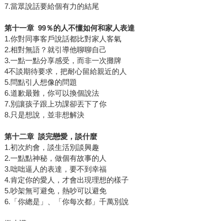
7.當眾說話要給個有力的結尾
第十一章
99
％的人不懂如何和家人表達
1.你對同事客戶說話都比對家人客氣
2.相對無語？就引導他聊聊自己
3.一點一點分享感受，而非一次攤牌
4不談期待要求，把耐心留給親近的人
5.問點引人想像的問題
6.道歉最難，你可以換個說法
7.別讓孩子跟上功課卻丟下了你
8.只是想說，並非想解決
第十二章
談完戀愛，談什麼
1.初次約會，談生活別談興趣
2.一點點神秘，做個有故事的人
3.咄咄逼人的表達，要不到幸福
4.肯定你的愛人，才會出現理想的樣子
5.吵架無可避免，熱吵可以避免
6.「你總是」、「你每次都」千萬別說