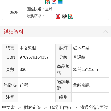
他說：「先生，我這裡有幾張沒有完成的圖樣，請您告訴我，怎
國際快遞：全球
麼才能讓它符合您的要求？」
海外
A老闆仔細的看過圖樣後，緩緩的說：「這樣吧，你先把這幾張圖
港澳店取：
樣放在我這裡，我考慮一下，過幾天，你再來找我。」
幾天後，威廉又來到A老闆那裡，把圖樣拿了回去，並依照A老闆
詳細資料
的意思修改。果然，A老闆接受了他的設計圖樣。
自從這筆生意成交後，A老闆又陸續訂了10張圖樣，威廉就這樣
賺了一筆金額不小的佣金。
語言
中文繁體
裝訂
紙本平裝
之後，當威廉說起自己的這段經歷時，感慨的說：「後來，我終
於知道自己過去失敗的原因了。因為我總是給客戶我認為他需要
ISBN
9789579164337
分級
普通級
的圖樣，卻從未考慮過客戶的真實想法。現在，我讓客戶提出他
的意見，讓他認為那些圖樣是他自己設計的。就算我不要求他
商品規
頁數
336
25開15*21cm
買，他也會主動買的。」
格
讓別人去做他們不想做的事情往往很難，如果你想影響別人，讓
適讀年
出版地
台灣
全齡適讀
別人贊同你，就請遵循這條原則：讓對方相信那是他們自己的想
齡
法。為此，你一定要有耐心，只要你慢慢做，你的想法就會很自
注音
級別
然的出現在對方的頭腦中。
你對自己觀點的表達，遠沒有別人替你說出來更有效。假如你想
中文書
＞
財經企管
＞
職場工作術
＞
溝通/說話/面試
得到別人的贊同，就要引導別人跟你擁有相同的觀點，而不是硬