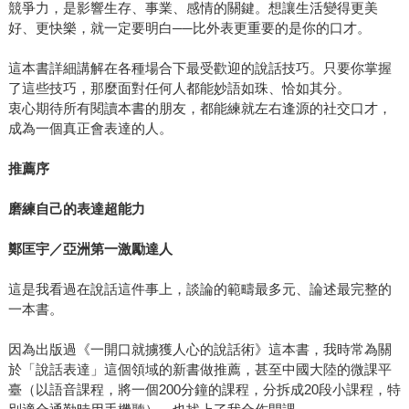
競爭力，是影響生存、事業、感情的關鍵。想讓生活變得更美
好、更快樂，就一定要明白──比外表更重要的是你的口才。
這本書詳細講解在各種場合下最受歡迎的說話技巧。只要你掌握
了這些技巧，那麼面對任何人都能妙語如珠、恰如其分。
衷心期待所有閱讀本書的朋友，都能練就左右逢源的社交口才，
成為一個真正會表達的人。
推薦序
磨練自己的表達超能力
鄭匡宇／亞洲第一激勵達人
這是我看過在說話這件事上，談論的範疇最多元、論述最完整的
一本書。
因為出版過《一開口就擄獲人心的說話術》這本書，我時常為關
於「說話表達」這個領域的新書做推薦，甚至中國大陸的微課平
臺（以語音課程，將一個200分鐘的課程，分拆成20段小課程，特