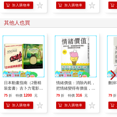
一樣追根究柢。以一句簡單的「你最近都在做些什麼」，或「最
加入購物車
加入購物車
近過得如何」開頭，然後你只需要認真聆聽，就足以展開對話
了。
如果對方的回覆是「哦，沒做什麼」，或「還可以吧」，那就把
其他人也買
話題縮小到具體的事情上。比如可以這樣問：「你的司法考試準
備得怎麼樣？」、「你是不是計畫要買二手車？」
當然，與家人、朋友在一起聊天時，我們一定要避免長篇大論的
談論自己的事，而是應該盡量做到以對方為中心，跟著對方的思
路走，並且留意他們的感受，是快樂、滿足，還是憂慮、難過、
生氣、不舒服，然後再繼續聊天。
想要和家人、朋友做更好的交流，就要把對方看在眼裡、放在心
上，根據你所察覺到的感受，對家人和朋友做出適當的反應。當
然，這並不是說你也要變得憂心忡忡、悶悶不樂，而是說如果對
方心事重重的話，就要避免談到你最近經歷的有趣的事情。
日本動畫指南（2冊精
情緒價值：消除內耗，
刪掉
此外，最好和家人、朋友聊聊他們的生活中發生了什麼事，然後
裝套書）吉卜力電影完
把情緒變得有價值，跟
觀察他們的情緒，並試圖幫助他們找出這種情緒產生的原因。如
全指南（精裝增訂版）
誰都能自在相處
1200
316
果家人、朋友因為某件好事而心情大好，就算你並非很快樂，也
75
折
特價
元
79
折
特價
元
79
折
＋日本經典動畫指南
要學會分享他們的喜悅。
加入購物車
加入購物車