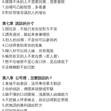
6.喋喋不休的人不需要回應，需要臺階
7.自嘲可凸顯智慧，多看書
8.對於背後非議別人的場合
第七章
說話的分寸
1.開玩笑，不能只有你笑對方不笑
2.讚美過頭，聽起來會像嘲笑
3.別人的自嘲，不是你可以參與的
4.口頭禪會陷害你的形象
5.聊八卦可以得人緣，但有風險
6.暢所欲言的人不會自覺（惹人厭）
7.憋不住秘密不是心直口快，是品德低下
8.這種幽默不如沉默
第八章
公司裡，怎麼說話的？
1.會做不如會說，這些事你要主動說
2.你的傾訴，傳開來就變成牢騷
3.聽不懂的口頭匯報，洩露個人組織能力
4.不想被人呼來喚去，就在話裡劃定界限
5.把無謂的勝利讓給對方
6.辯到贏的結果