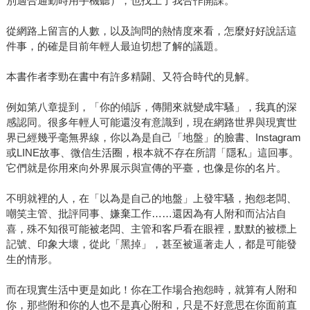
別適合通勤時用手機聽），也找上了我合作開課。
從網路上留言的人數，以及詢問的熱情度來看，怎麼好好說話這
件事，的確是目前年輕人最迫切想了解的議題。
本書作者李勁在書中有許多精闢、又符合時代的見解。
例如第八章提到，「你的傾訴，傳開來就變成牢騷」，我真的深
感認同。很多年輕人可能還沒有意識到，現在網路世界與現實世
界已經幾乎毫無界線，你以為是自己「地盤」的臉書、Instagram
或LINE故事、微信生活圈，根本就不存在所謂「隱私」這回事。
它們就是你用來向外界展示與宣傳的平臺，也像是你的名片。
不明就裡的人，在「以為是自己的地盤」上發牢騷，抱怨老闆、
嘲笑主管、批評同事、嫌棄工作……還因為有人附和而沾沾自
喜，殊不知很可能被老闆、主管和客戶看在眼裡，默默的被標上
記號、印象大壞，從此「黑掉」，甚至被逼著走人，都是可能發
生的情形。
而在現實生活中更是如此！你在工作場合抱怨時，就算有人附和
你，那些附和你的人也不是真心附和，只是不好意思在你面前直