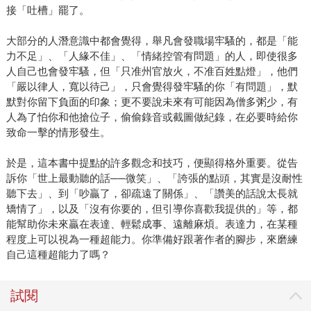
接「吐槽」罷了。
大部分的人潛意識中都會覺得，舉凡會發職場牢騷的，都是「能
力不足」、「人緣不佳」、「情緒控管有問題」的人，即使很多
人自己也會發牢騷，但「只准州官放火，不准百姓點燈」，他們
「嚴以律人，寬以待己」，只會覺得發牢騷的你「有問題」，默
默對你留下負面的印象；更不要說未來有可能因為僧多粥少，有
人為了怕你和他搶位子，偷偷錄音或截圖做紀錄，在必要時給你
致命一擊的情形發生。
於是，這本書中提點的許多觀念和技巧，便顯得格外重要。從告
訴你「世上最動聽的話──微笑」、「誇張的點頭，其實是沒耐性
聽下去」、到「吵贏了，卻疏遠了關係」、「讚美的話說太長就
矯情了」，以及「沒有你要的，但引導你喜歡我提供的」等，都
能幫助你未來贏在表達、輕鬆成事、遠離麻煩。表達力，在某種
程度上可以視為一種超能力。你準備好跟著作者的腳步，來磨練
自己這種超能力了嗎？
試閱