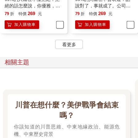
‧即使被拒絕，也要繼續思考這個想法。當你把拒絕轉化為動力
絕的話怎麼說，你優雅，他
說對了，事就成了。公司裡
時，事實自然會說話。
溫暖；或用一個動作，對方
該怎麼說話？麻煩就沒了。
269
269
79
折
特價
元
79
折
特價
元
‧如果你遭到拒絕，不妨改進一下你的方案，設計一個更好、更實
就自動放棄又不傷和氣
加入購物車
加入購物車
用的方案，再進一步陳述你的觀點。若你的水準提升了，對方想
拒絕都難。
‧有時拒絕很可能意味著，這是一個非常規、有創意的想法。
看更多
總之，當你不再害怕被別人拒絕時，這種態度會在你與他人的人
際關係中放大，自然會為下一次的合作埋下伏筆。
相關主題
開會有竅門，不留意會吃虧
會議室就像是跑馬場，眾目睽睽之下，每位參與者都能站在同一
條起跑線上，得到展示自己的公平機會。
開會，是許多人經常面對的工作場景。會議室就像是跑馬場，眾
川普在想什麼？美伊戰爭會結束
目睽睽之下，每位參與者都能站在同一條起跑線上，得到展示自
己的公平機會。
嗎？
可是，並非所有人都能藉此機會迅速提升自己的形象。比如，有
你該知道的川普思維、中東地緣政治、能源危
的人在朋友面前口若懸河，在會議上發言卻結結巴巴；有的人私
下聊起工作常常是有條有理，開會時卻講得顛三倒四；有的人平
機、中東歷史背景