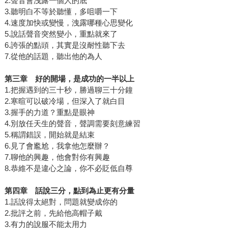
2.聲音會洩露一個人的底
3.聽明白不等於聽懂，多咀嚼一下
4.速度加快或變慢，洩露哪種心思變化
5.說話聲音突然變小，重點就來了
6.誇張的點頭，其實是沒耐性聽下去
7.從他的話題，聽出他的為人
第三章 好的開場，是成功的一半以上
1.把握遇到的三十秒，勝過聊三十分鐘
2.寒暄可以破冷場，但深入了就白目
3.握手的力道？重點是眼神
4.別放任天生的聲音，聲調需要刻意練習
5.稱謂錯誤，開始就是結束
6.見了會尷尬，我拿他怎麼辦？
7.聊他的興趣，他會對你有興趣
8.恭維不是違心之論，你不必貶低自尊
第四章 話說三分，點到為止更有分量
1.話說得太絕對，問題就變成你的
2.批評之前，先給他高帽子戴
3.有力的說服不能太用力