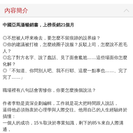
內容簡介
中國亞馬遜暢銷書，上榜長銷
21
個月
◎不想被人呼來喚去，要怎麼不留痕跡的設界線？
◎你的建議被打槍，怎麼繞圈子說服？反駁上司，怎麼說不惹毛
人？
◎忘了對方名字、說了蠢話、見了面會尷尬……這些場面你怎麼
化解？
◎「不知道、你問別人吧、我不行耶、這麼一點事也……、完了
完了……」
職場裡有八句話會害慘你，你要怎麼換個說法？
作者李勁是資深企劃編輯，工作就是花大把時間跟人說話，
逼得他必須熱衷於心理學與人際交往。他用自己的人生經驗終於
搞懂：
一個人的成功，15％取決於專業知識，剩下的85％來自人際溝
通，