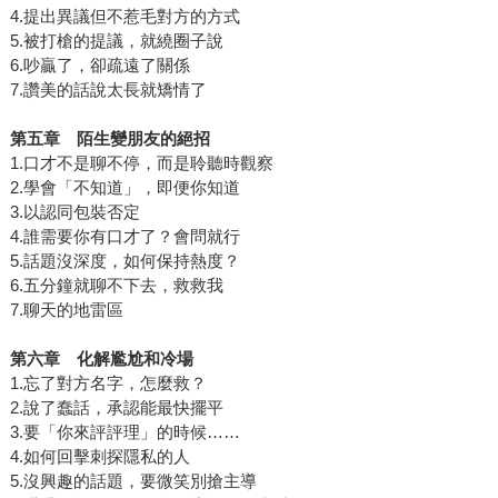
4.提出異議但不惹毛對方的方式
5.被打槍的提議，就繞圈子說
6.吵贏了，卻疏遠了關係
7.讚美的話說太長就矯情了
第五章 陌生變朋友的絕招
1.口才不是聊不停，而是聆聽時觀察
2.學會「不知道」，即便你知道
3.以認同包裝否定
4.誰需要你有口才了？會問就行
5.話題沒深度，如何保持熱度？
6.五分鐘就聊不下去，救救我
7.聊天的地雷區
第六章 化解尷尬和冷場
1.忘了對方名字，怎麼救？
2.說了蠢話，承認能最快擺平
3.要「你來評評理」的時候……
4.如何回擊刺探隱私的人
5.沒興趣的話題，要微笑別搶主導