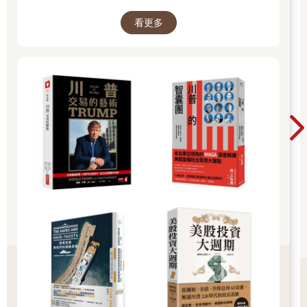
時還會時不時的展現小幽默，開會時卻如臨大敵、默不作聲……
那麼，開會如何發言才能更精彩呢？很多時候，若是不懂其中的
看更多
規則，你無疑會吃很多虧。
1.不要輕易把創意或想法透露給他人
在會議正式開始之前，你一定要控制住自己，不要急於談論你在
某個問題上的觀點或解決方案。畢竟誰也不能保證，你絞盡腦汁
想到的創意或解決方案不會被聽者拿走。
另外，也不排除有些人天生擅長融合兩個觀點，特別是當其中一
個觀點屬於別人時。雖然這麼做很不光彩，但是這些人偏偏能厚
著臉皮，在公開場合陳述「他們的」觀點。一旦某個觀點在會議
中被提出來，它就永遠和提出它的人連在一起。所以，不到關鍵
時刻，最好不要把你的創意或想法隨便告知他人。
2.避免在會議前後抱怨
許多人喜歡抱怨會議的計畫或安排，其實這對你沒有一點幫助，
還很容易被別人聽到，給你貼上「不滿現狀」的標籤。而且，與
那些同樣愛說這種話的人比起來，顯得你更愛發牢騷。就算你忍
不住怒火，也要等到遠離與會人士之後再抱怨，至少不要在會議
開始前或結束後抱怨。