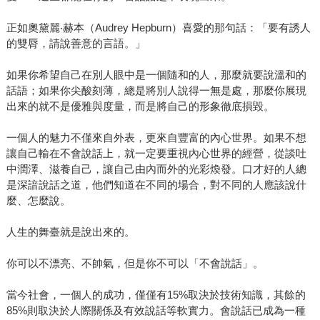
正如奧黛麗‧赫本（Audrey Hepburn）喜愛的那句話：「要有誘人
的雙脣，請說善意的言語。」
如果你希望自己在別人眼中是一個隨和的人，那麼就要說溫和的
話語；如果你尖酸刻薄，總是將別人說得一無是處，那麼你展現
出來的就不是優雅與度量，而是將自己的形象徹底損毀。
一個人的魅力不僅來自外表，更來自豐富的內心世界。如果不想
讓自己輸在不會說話上，就一定要重視內心世界的經營，從談吐
中潤澤、滋養自己，讓自己由內而外的光彩煥發。口才好的人總
是深諳說話之道，他們知道在不同的場合，對不同的人應該說什
麼、怎麼說。
人生的舞臺就是說出來的。
你可以不漂亮、不帥氣，但是你不可以「不會說話」。
當今社會，一個人的成功，僅僅有15%取決於技術知識，其餘的
85%則取決於人際關係及有效說話等軟實力。會說話已成為一種