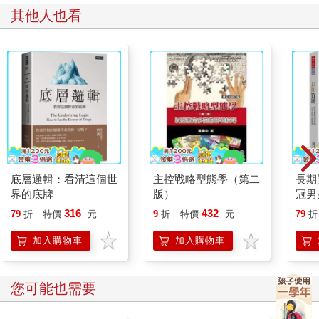
其他人也看
底層邏輯：看清這個世
主控戰略型態學（第二
長期
界的底牌
版）
冠男
資課
316
432
79
折
特價
元
9
折
特價
元
79
折
加入購物車
加入購物車
您可能也需要