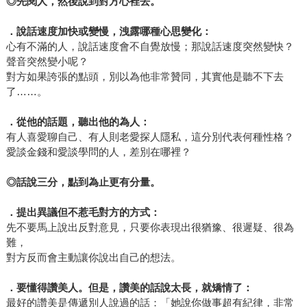
◎
先閱人，然後說到對方心裡去。
．說話速度加快或變慢，洩露哪種心思變化：
心有不滿的人，說話速度會不自覺放慢；那說話速度突然變快？
聲音突然變小呢？
對方如果誇張的點頭，別以為他非常贊同，其實他是聽不下去
了……。
．從他的話題，聽出他的為人：
有人喜愛聊自己、有人則老愛探人隱私，這分別代表何種性格？
愛談金錢和愛談學問的人，差別在哪裡？
◎
話說三分，點到為止更有分量。
．提出異議但不惹毛對方的方式：
先不要馬上說出反對意見，只要你表現出很猶豫、很遲疑、很為
難，
對方反而會主動讓你說出自己的想法。
．要懂得讚美人。但是，讚美的話說太長，就矯情了：
最好的讚美是傳遞別人說過的話：「她說你做事超有紀律，非常