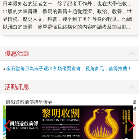
日本最知名的記者之一，除了記者工作外，也在大學任教，
出版的大量書籍，撰寫的書籍主題從經濟、政治、教養、世
界情勢、歷史人文、科普，幾乎到了著作等身的程度。他總
以淺白的筆調，簡單易懂且結構化的內容向讀者及節目觀眾
說明，帶領大眾一起思索各種影響我們生活或是人生的重要
課題。 其中，人生最重要的功課莫過於夢想的追求與未來發
展。回想自己可能也在幼兒園或是小學時期，體驗過各種小
優惠活動
職人或是扮裝遊戲，也曾大喊著自己想當太空人、帥氣的警
察，或是YouTuber和大明星，但是隨著年齡漸長，彷彿失去
金石堂每月為孩子選出各類優質童書，視角多元，值得推薦！
了那樣的勇氣，不知道自己想做什麼、可以做什麼，許多人
都可能出現對於未來迷惘的時刻。這時候，一定很希望有個
活動訊息
人可以切中自己的真正的想法，為我們指出一條通往光明未
來之路。 如果你正在探索未來、或者也感到迷惘的路上，請
飢餓遊戲前傳贈早優券
高
你務必要翻開《如何找到你真正想做的事》這本書。 池上彰
者
將「找到自己想做的事」分解成實際的六大行動，跟著他，
就能慢慢踏上夢想之路。沒錯！真的就是六個行動，重要的
是，要先動起來！不過，他並不是要我們立刻就直奔終點，
而是累積每日容易達成的小目標，就能無痛前往終點站。 首