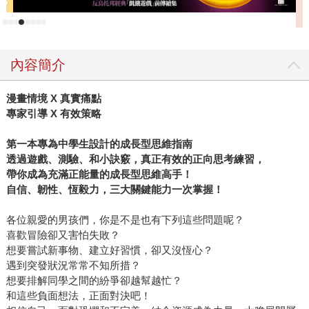
先，他要讀者從挖掘自己喜歡的事情和興趣開始，一步步由
淺入深，去思考讓自己「心動」的事物是什麼，發現了喜愛
的事物後，又要我們深入挖掘自己的喜好，了解自己為什麼
會喜歡這些東西。與其說池上彰像是個經驗豐富的長者引領
內容簡介
我們，反而更像是馬拉松賽跑的陪跑教練，時而鼓勵你打開
人生廣度，透過剪報或是觀察自己在意什麼東西，慢慢探索
漫畫情境 X 真實痛點
自己的興趣、專長和優勢，卻也會鼓勵讀者不用事事追求完
專家引導 X 有效策略
美（通常這種人都過得很痛苦），也會告訴我們，即使心中
第一本專為中學生設計的成長型思維指南
想做的事情是「暫時的決定」也無妨！ 找到自己的興趣和專
透過遊戲、測驗、和小訣竅，真正有效的正向思考練習，
長之後，池上彰認為可以運用「喜好×專長」來思考如何拓展
帶你成為充滿正能量的成長型思維高手！
工作領域。這本書的設計是一個跨頁只講述一個重要的概念
自信、韌性、恆毅力，三大關鍵能力一次掌握！
或方法，所以閱讀上完全不會有負擔。除了實行方法之外，
他更透過大量圖解，將這些「看似都知道，但卻無從下手」
各位親愛的男孩們，你是不是也有下列這些問題呢？
的道理，簡明扼要的讓你可以破解自己固有的思考模式。他
​​​​喜歡冒險卻又害怕失敗？
想要嘗試新事物、建立好習慣，卻又沒恆心？
告訴讀者如何設定3階段目標，逐一拆解完成，就能實現夢
遇到突發狀況常常不知所措？
想；萬一真的找不到想做的事，他也提供因應的方法。也讓
想要排解同學之間的紛爭卻越幫越忙？
我們理解，萬一找到自己想做的事情路上遇到瓶頸時，是可
和這些負面想法，正面對決吧！
以繞道而行，說不定因此找到另一條更適合自己的路，正如