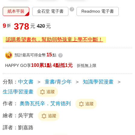
?
紙本平裝
金石堂 電子書
Readmoo 電子書
378
9
折
元
420
元
認購希望書包，幫助弱勢孩童上學不中斷！
15
預計最高可得金幣
點
?
100累1點 4點抵1元
HAPPY GO享
折抵無上限
分類：
中文書
＞
童書/青少年
＞
知識學習漫畫
＞
生活學習漫畫
追蹤
作者：
奧魯瓦托辛．艾肯德列
追蹤
繪者：
吳宇實
追蹤
譯者：
劉嘉路