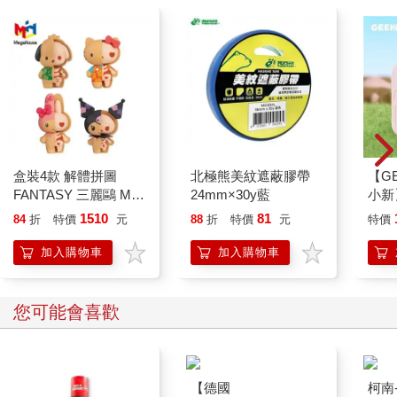
盒裝4款 解體拼圖
北極熊美紋遮蔽膠帶
【GE
FANTASY 三麗鷗 Mix
24mm×30y藍
小新
熱帶櫻桃系列 立體拼
1510
81
84
折
特價
元
88
折
特價
元
特價
圖 盒玩 公仔 模型 凱
蒂貓 酷洛米 帕恰狗 美
加入購物車
加入購物車
樂蒂 KAITAI
您可能會喜歡