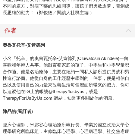
不同的處方，對症下藥的思維開導，讓孩子們勇敢逐夢，開創成
長思維的動力！（鄭俊德／閱讀人社群主編 ）
作者
奧魯瓦托辛•艾肯德列
小名「托辛」的奧魯瓦托辛•艾肯德列(Oluwatosin Akindele)一向
喜歡和年輕人共事。他跟寄養家庭的孩子、中學生和小學學童都
合作過。他是名治療師，主要在紐約一間私人診所提供男孩和男
性進行諮商。他從自身的工作經歷中學到的一件事，便是相信自
己以及使用自己的力量來改善生活每個層面所帶來的威力。你可
以追蹤他在IG上的帳號@therapy4usbyus，或是
TherapyForUsByUs.com 網站，知道更多關於他的消息。
陳品皓(審訂者)
臨床心理師，米露谷心理治療所執行長。畢業於國立政治大學心
理學研究所臨床組，主修臨床心理學、心理病理學、社交焦慮症