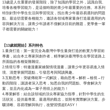
13歲是人生重要的發展階段，除了知識的學習之外，認識自我、
培養各種學習能力，是這個時期的青少年最重要的任務。本系列
特別針對中學生生活與學習現況，找出青少年最容易遇到的問題
點、最迫切需要各種能力，邀請各領域專家量身打造最適用的內
容與解決方法，讓青少年讀者不僅解決目前的難題，更學會一輩
子都需要的關鍵能力！
【13歲就開始】系列特色
1.量身打造：第一套完全為臺灣中學生量身打造的軟實力學習術
專書，結合本土專家與創作者，精準解決臺灣學生在學習道路上
所面臨的各種疑難雜症。
2.情境引導：特邀漫畫家繪製情境漫畫，讓青少年更容易進入情
境、清楚掌握問題點，引發思考與閱讀興趣。
3.互動思考：突破傳統單一式解說，藉由思考→解析→檢視→行
動四階段，讓讀者深入思考，知悉自我的問題點、學會解決方
案，並且內化成為一輩子用得上的能力！
4.專業解答：結合該領域的頂尖專家協力指導，針對中學生的生
活狀況，提供最專業、最適用的觀念，並附有實際解決方案。步
驟清晰、容易理解與執行，改變習慣超EASY！