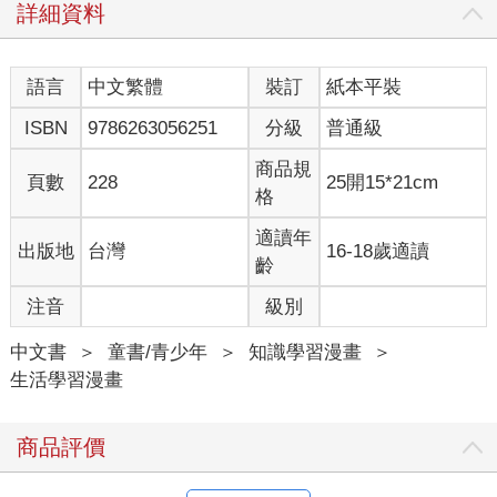
詳細資料
語言
中文繁體
裝訂
紙本平裝
ISBN
9786263056251
分級
普通級
商品規
頁數
228
25開15*21cm
格
適讀年
出版地
台灣
16-18歲適讀
齡
注音
級別
中文書
＞
童書/青少年
＞
知識學習漫畫
＞
生活學習漫畫
商品評價