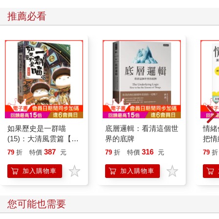
推薦必看
如果歷史是一群喵
底層邏輯：看清這個世
情緒
(15)：大清風雲篇【萌
界的底牌
把情
貓漫畫學歷史】
誰都
387
316
79
折
特價
元
79
折
特價
元
79
折
加入購物車
加入購物車
您可能也需要