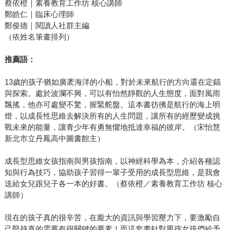
蔡依橙｜素養教育工作坊 核心講師
鄭皓仁｜臨床心理師
鄭俊德｜閱讀人社群主編
（依姓名筆畫排列）
推薦語：
13歲的孩子猶如廣袤海洋的小船，對於未來航行的方向還在定錨
與探索。處於波瀾不興，可以有怡然靜觀的人生態度，面對風雨
飄搖，他亦可處變不驚，握緊舵盤。這本書彷彿是航行的海上明
燈，以成長性思維去解決所有的人生問題，讓所有的經歷變成挑
戰未來的能量，讓青少年有勇無懼地抵達幸福的彼岸。（宋怡慧
新北市立丹鳳高中圖書館主）
成長型思維女孩指南與男孩指南，以神經科學為本，介紹各種認
知與行為技巧，協助孩子習得一輩子受用的成長型思維，是我會
送給女兒跟兒子各一本的好書。（蔡依橙／素養教育工作坊 核心
講師）
現在的孩子真的很辛苦，在龐大的資訊與學習壓力下，要激勵自
己堅持真的需要有很關鍵的要素！而這套書針對男孩女孩們給予