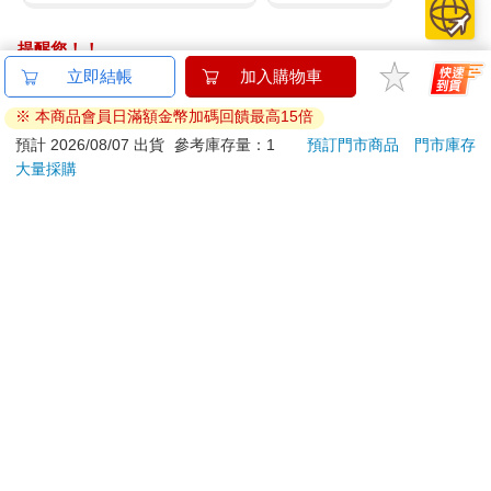
提醒您！！
金石堂及銀行均不會請您操作ATM! 如接獲電話要求您前往
立即結帳
加入購物車
ATM提款機，請不要聽從指示，以免受騙上當！
※ 本商品會員日滿額金幣加碼回饋最高15倍
退換貨須知：
預計 2026/08/07 出貨
參考庫存量：1
預訂門市商品
門市庫存
大量採購
**提醒您，鑑賞期不等於試用期，退回商品須為全新狀態**
依據「消費者保護法」第19條及行政院消費者保護處公告之
「通訊交易解除權合理例外情事適用準則」，以下商品購買
後，除商品本身有瑕疵外，將不提供7天的猶豫期：
易於腐敗、保存期限較短或解約時即將逾期。（如：生
鮮食品）
依消費者要求所為之客製化給付。（客製化商品）
報紙、期刊或雜誌。（含MOOK、外文雜誌）
經消費者拆封之影音商品或電腦軟體。
非以有形媒介提供之數位內容或一經提供即為完成之線
上服務，經消費者事先同意始提供。（如：電子書、電
子雜誌、下載版軟體、虛擬商品…等）
已拆封之個人衛生用品。（如：內衣褲、刮鬍刀、除毛