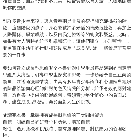
相信自己，面對恐懼和不完美，結合資源成為力量，大膽展開屬
池上彰告訴我們：「當你覺得自己被『一定要去做○○』的想
於你的歷險！
法束縛住時，請你試著問問自己：『真的是這樣嗎？』」 在
後面三個行動中，池上彰更直接點出面對AI時代來臨，我們
對許多青少年來說，邁入青春期是非常的徬徨和充滿挑戰的階
段。這個階段的孩子，身心都被許多矛盾的情緒拉扯著，再加上
應該要訓練自己具備哪些能力，並從累積做抉擇的經驗，培
人際關係、學業成績，以及自我定位等等的衝突和疑惑。此時，
養自己能解決問題的能力；也從閱讀各式各樣的內容去理解
如果有大人適時的給予引導和陪伴，讓他們建立「心理韌性」，
社會發展跟世界情勢變化，提前好幾步去觀察到未來可能所
並落實在生活中的行動和態度成為「成長型思維」將會是非常重
需的人才，或者我們也可能創造出現在尚未出現的職業內
要的一件事！
容。 書中並不是形而上的討論夢想和思考，更邀請了在職場
上的人分享他們的想法，也找到了許多調查數據佐證，讓人
要如何建立成長型思維呢？本書針對中學生最容易遇到的固定型
更理解社會現況。這並不是一本能讓所有的人都能擁有順利
思維八大痛點，引導中學生探究和思考，一步步給予自己正向的
人生的教科書，但作者池上彰提供了大大小小「做得到的方
能量。並透過漫畫情境，由具有多年青少年諮商和心理輔導經驗
的陳品皓諮商心理師針對角色與情境的分析，給予有效的應對建
法」，無論你是對職業、工作好奇的學生，或者是對於未來
議。透過書中提供的延展練習，帶領青少年化解心中的負面思
疑惑和迷惘的職場新鮮人，甚至是師長，就把《如何找到你
考，建立成長型思維，勇於面對人生的挑戰。
真正想做的事》當作練功祕笈吧，讓自己從閱讀的過程中，
給自己一個容易達成的小目標就開始行動，慢慢長出因應變
★
讀完本書，掌握擁有成長型思維的三大關鍵能力！
化萬千的彈性，同時也保持著不斷探尋自己喜歡事物的習
自信｜訓練自己的好奇心和勇氣，增加自信
慣，相信一定能擁有豐富且幸福的人生！
韌性｜遇到危機和挑戰時，能有處理問題、對抗壓力的心理韌
性。