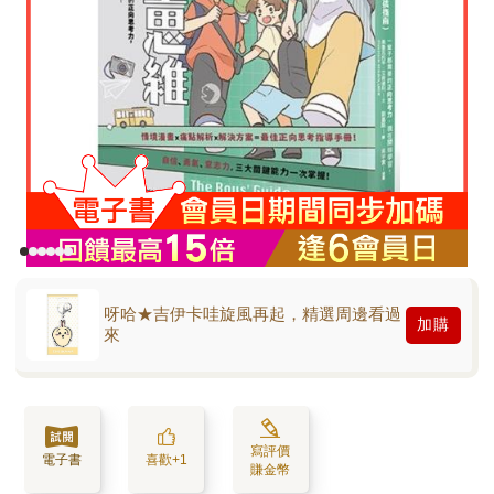
呀哈★吉伊卡哇旋風再起，精選周邊看過
加購
來
寫評價
電子書
喜歡+1
賺金幣