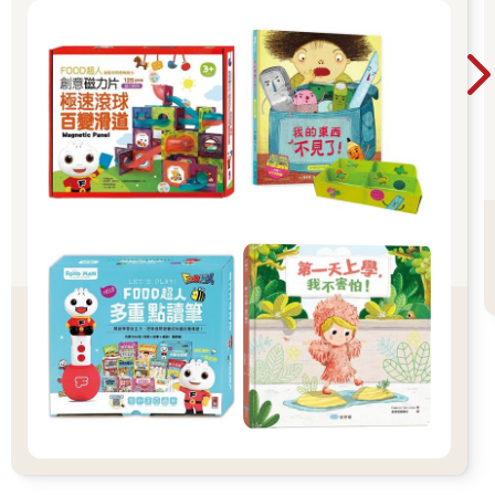
守約的接回孩子 好好的渡這個時期，爸爸媽媽和
孩子一起迎接成長的過程！真是太好了！ 🎉金石
堂開學季！爸媽好輕鬆教你一站購足！文具、書
包、書套參展品全面5折起！👉文具滿777送80
元電子禮券 👉全站商品滿1200回饋4%金幣