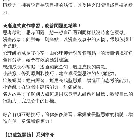
恆毅力｜擁有設定長遠目標的熱情，以及持之以恆達成目標的毅
力。
★漸進式實作學習，改善問題更精準！
思考啟動：思考問題，想一想自己遇到同樣狀況時會怎麼做。
漫畫故事：針對每一則痛點，以漫畫故事中的人物，帶領你找出
問題點。
心理師的成長聊心室：由心理師針對每個痛點中的漫畫情境和角
色作分析，給予有效的應對建議。
思維成長小補帖：透過勵志金句，增進成長的勇氣。
小訣竅：條列原則和技巧，建立成長型思維的各項能力。
延展練習：經由練習，運用長成型思維、增進正向思考的能力。
小遊戲：在遊戲中建構能力，無痛成長。
名人故事：了解別人如何運用成長型思維邁向目標，激發自己的
行動力，完成心中的目標。
綜合各項互動技巧，讓你多多練習，掌握成長型思維的精髓，增
進自信、勇氣和適應力！
【13歲就開始】系列簡介