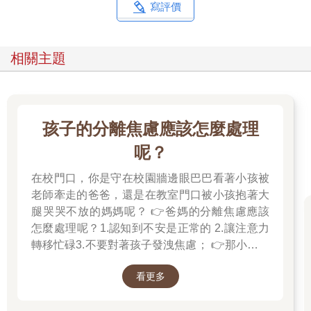
寫評價
相關主題
孩子的分離焦慮應該怎麼處理
呢？
在校門口，你是守在校園牆邊眼巴巴看著小孩被
老師牽走的爸爸，還是在教室門口被小孩抱著大
腿哭哭不放的媽媽呢？ 👉爸媽的分離焦慮應該
怎麼處理呢？1.認知到不安是正常的 2.讓注意力
轉移忙碌3.不要對著孩子發洩焦慮； 👉那小朋友
該如何適應過渡期呢？1.可給予適當的安撫玩具
看更多
也許是熟悉的玩偶增加安全感 2.與孩子分開時請
好好堅定道別不可哄騙,並保證會回到身邊3.準時