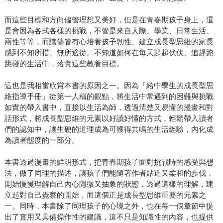
而這些目標和方向儘管理想又美好，但是在青春期孩子身上，還
是會因為各式各樣的挑戰，不管是來自人際、學業、日常生活、
兩性等等，而讓儘管有心培養孩子韌性、建立成長型思維的家長
感到不知所措、無所適從。不知道如何在每天起起伏伏、追趕跑
跳碰的生活中，落實這些教養目標。
這也是我相當欣賞本書的原因之一。因為「給中學生的成長型思
維指導手冊」從第一人稱的觀點，將生活中常遇到的困難與挑戰
如實的帶入書中，直接以生活為師，透過清楚又易懂的漫畫和對
話形式，將成長型思維的元素以好讀好懂的方式，輕鬆帶入讀者
們的認知中，讓生硬的道理成為可獲得共鳴的生活經驗，內化成
為讀者態度的一部分。
本書透過漫畫的鮮明形式，把青春期孩子面對挑戰時的感受與想
法，做了同理的描述，讓孩子們能隨著作者貼近又柔和的步伐，
開始慢慢理解自己內心隱微又抽象的狀態，透過這樣的理解，建
立起對自己覺察的開始，而這個正是成長型思維重要的元素之
一。同時，本書除了同理孩子的心境之外，也在每一個章節中提
出了實用又具備操作性的建議，這不只是知識性的內容，也提供