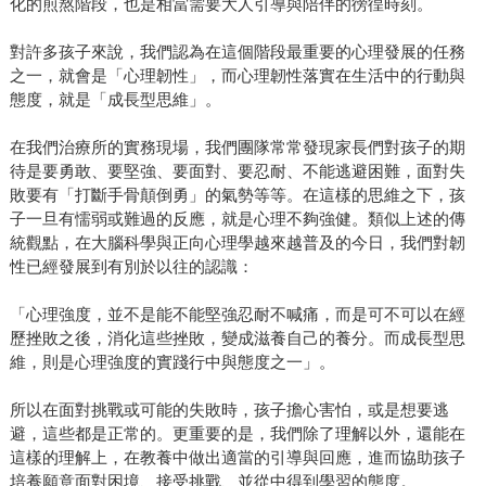
化的煎熬階段，也是相當需要大人引導與陪伴的徬徨時刻。
對許多孩子來說，我們認為在這個階段最重要的心理發展的任務
之一，就會是「心理韌性」，而心理韌性落實在生活中的行動與
態度，就是「成長型思維」。
在我們治療所的實務現場，我們團隊常常發現家長們對孩子的期
待是要勇敢、要堅強、要面對、要忍耐、不能逃避困難，面對失
敗要有「打斷手骨顛倒勇」的氣勢等等。在這樣的思維之下，孩
子一旦有懦弱或難過的反應，就是心理不夠強健。類似上述的傳
統觀點，在大腦科學與正向心理學越來越普及的今日，我們對韌
性已經發展到有別於以往的認識：
「心理強度，並不是能不能堅強忍耐不喊痛，而是可不可以在經
歷挫敗之後，消化這些挫敗，變成滋養自己的養分。而成長型思
維，則是心理強度的實踐行中與態度之一」。
所以在面對挑戰或可能的失敗時，孩子擔心害怕，或是想要逃
避，這些都是正常的。更重要的是，我們除了理解以外，還能在
這樣的理解上，在教養中做出適當的引導與回應，進而協助孩子
培養願意面對困境、接受挑戰、並從中得到學習的態度。