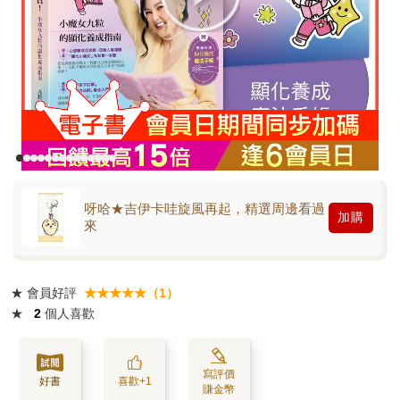
呀哈★吉伊卡哇旋風再起，精選周邊看過
加購
來
★
會員好評
★★★★★（1）
★
2
個人喜歡
寫評價
好書
喜歡+1
賺金幣