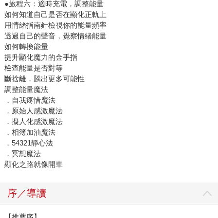
●旅程六：適時充電，調整能量
如何知道自己是否在顯化正軌上
用情緒指南針檢視你的能量頻率
透過自己的聲音，覺察情緒能量
如何轉換能量
提升顯化魔力的金手指
檢查能量是否對等
斷捨離，騰出更多可能性
調整能量魔法
．自我疼惜魔法
．原始人感激魔法
．擬人化感激魔法
．相簿加油魔法
．54321靜心法
．冥想魔法
顯化之路就像開車
序／導讀
【推薦序】