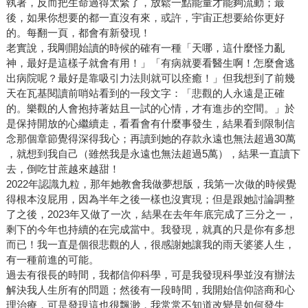
執著，反而把生命過得太緊了，放鬆一點能量才能夠流動；最
後，如果你想要的都一直沒有來，或許，宇宙正想要給你更好
的。每翻一頁，都會有新發現！
老實說，我剛開始讀的時候的確有一種「天哪，這什麼怪力亂
神，最好是這樣子就會有用！」「有病就要看醫生啊！怎麼會逃
出病院呢？最好是靠吸引力法則就可以痊癒！」但我想到了前幾
天在瓦基閱讀前哨站看到的一段文字：「悲觀的人永遠是正確
的。樂觀的人會抱持著姑且一試的心情，才有進步的空間。」於
是保持開放的心繼續走，看看會有什麼事發生，結果看到限制信
念那個章節覺得深得我心；再讀到她的存款永遠也無法超過30萬
，就想到我自己（雖然我是永遠也無法超過5萬），結果一直讀下
去，倒吃甘蔗越來越甜！
2022年認識九粒，那年她教會我做夢想版，我第一次做的時候覺
得根本沒屁用，因為半年之後一樣也沒實現；但是跟她討論調整
了之後，2023年又做了一次，結果在去年年底完成了三分之一，
剩下的今年也持續的在完成當中。我發現，就真的只是你有多想
而已！我一直是個很悲觀的人，很感謝她讓我的雨天婆婆人生，
有一種前進的可能。
過去有很長的時間，我都信仰科學，可是我發現科學並沒有辦法
解決我人生所有的問題；然後有一段時間，我開始信仰諮商和心
理治療，可是發現這也很飄渺，我常常不知道改變是如何發生