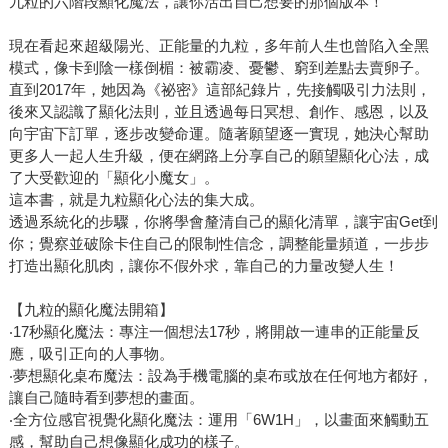
九粒的六階段顯化魔法，讓你活出自己想要的那個版本！
現在看起來超級陽光、正能量的九粒，多年前人生也曾陷入全黑
模式，像卡到陰一樣倒楣：被霸凌、憂鬱、窮到差點去賣卵子。
直到2017年，她因為《祕密》這部紀錄片，先接觸吸引力法則，
後來又認識了顯化法則，並且透過每日冥想、創作、感恩，以及
向宇宙下訂單，逐步改變命運。隨著願望逐一實現，她決心幫助
更多人一起人生升級，便在網路上分享自己的願望顯化心法，成
了大受歡迎的「顯化小魔女」。
這本書，就是九粒顯化心法的集大成。
透過系統化的步驟，你將學會釐清自己的顯化清單，讓宇宙Get到
你；覺察並破除卡住自己的限制性信念，調整能量頻道，一步步
打造出顯化肌肉，讓你不假外求，靠自己的力量改變人生！
【九粒的顯化魔法開箱】
‧17秒顯化魔法：專注一個想法17秒，將開啟一連串的正能量反
應，吸引正向的人事物。
‧夢想顯化桌布魔法：設為手機電腦的桌布或放在任何地方都好，
讓自己隨時看到夢想的畫面。
‧全方位感官視覺化顯化魔法：運用「6W1H」，以畫面來觸動五
感，幫助自己想像顯化成功的樣子。