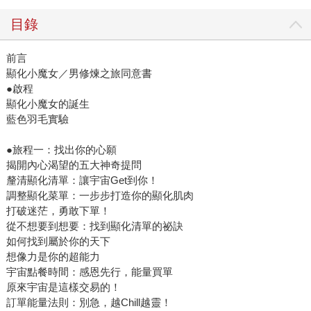
目錄
前言
顯化小魔女／男修煉之旅同意書
●啟程
顯化小魔女的誕生
藍色羽毛實驗
●旅程一：找出你的心願
揭開內心渴望的五大神奇提問
釐清顯化清單：讓宇宙Get到你！
調整顯化菜單：一步步打造你的顯化肌肉
打破迷茫，勇敢下單！
從不想要到想要：找到顯化清單的祕訣
如何找到屬於你的天下
想像力是你的超能力
宇宙點餐時間：感恩先行，能量買單
原來宇宙是這樣交易的！
訂單能量法則：別急，越Chill越靈！