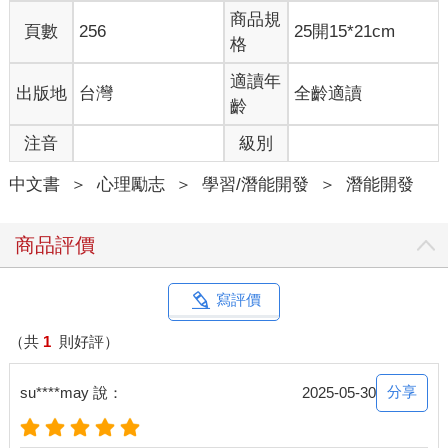
你還沒有敞開心房、改變限制信念前，是無法真正接收到宇宙禮
商品規
頁數
256
25開15*21cm
物的。這就像當你進入一段新關係，如果沒有整理好自己的心
格
情、放下過去的傷痛，那麼這段關係就會變得混亂。 宇宙也是如
此。如果祂感覺你還沒有準備好，沒有調整好自己的內在能量，
適讀年
出版地
台灣
全齡適讀
就不會輕易「出貨」給你。因此，不是說要不要還願，而是你是
齡
否準備好以你想要的顯化同頻率的狀態來接收宇宙的禮物。 這也
注音
級別
是為什麼很多正能量咒語都會用「我敞開心扉，準備好接
收……」為開頭。這句話提醒我們，宇宙的「交易」並不在於你
中文書
＞
心理勵志
＞
學習/潛能開發
＞
潛能開發
付出了什麼物質，而是你如何調整和提升自己的內在能量。 另
外，允許能量循環也很重要。當你捐款、幫助社會或讓能量用任
何形式流動時，這也象徵著你能量的豐盛。宇宙就會讓你「有施
商品評價
更有得」。 ●訂單能量法則：別急，越Chill越靈！ 下訂單時，千
萬不能抱持著「我沒有這個東西就活不下去」那種飢渴又絕望的
能量。 切記：你帶著什麼能量去跟宇宙下訂單，會大幅影響你的
寫評價
結果！這就像是在追喜歡的對象時，如果帶著「沒有跟這個人在
一起，我就會死！」的心態去死纏爛打，那就準備單身一輩子
（共
1
則好評）
吧！畢竟我也是在情場走跳多年，累積了不少經歷，姊妹們常常
會把我當成戀愛軍師，要我指點下一步的棋子該怎麼下才好。萬
分享
su****may 說：
2025-05-30
年不敗的一招就是：欲擒故縱！ 人齁，就是犯賤。越得不到，你
越想要。所以我都會跟姊妹們說：「你越愛，就越要放得開。」