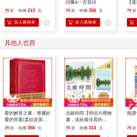
至名歸。接下來就要step by step教你如何寫出自己的顯化回憶
詞彙&一百首詩
【漫
錄。
行動
213
356
79
折
特價
元
79
折
特價
元
79
折
1.設定目標和願望
開關
‧今年想達成哪些目標？實現哪些願望？
「行
加入購物車
加入購物車
‧跟宇宙下訂單！越具體越好！
學方
‧記得一定要是自己相信可以達成的哦！
2.想像顯化成功的未來
其他人也買
‧想像自己坐時光機去到今年年底／一年後，看見自己達成這些願
望後的生活。
‧描繪出顯化成功後的畫面，越生動越好。
3.書寫感激
‧拿出一張紙或是筆記本書寫。
‧用感激完成式&過去式寫你的回憶錄（因為你已經穿越時空到今
年底／一年後，你所有的想要都已經實現的狀態）。
‧寫出顯化成功後的具體感受和經歷（就像是在寫自己的成功回憶
錄）。
‧把自己當成編劇，讓畫面和感受盡可能真實。
愛的解答之書：專屬於
北歐時間【明信片禮物
熊讚
4.視覺化冥想
愛的答案(柔紋皮面燙
書，送給最珍貴的
‧閉上眼睛，想像自己坐上時光機，去到一年後的今天。
金＋方背穿線精裝)
你】：世界第一幸福國
356
314
79
折
特價
元
79
折
特價
元
79
折
‧重溫顯化成功後的各種回憶，感受滿滿的感激跟正面情緒。
度教會我的事
‧想像的畫面越清楚，越具體，越能夠提升內在頻率。