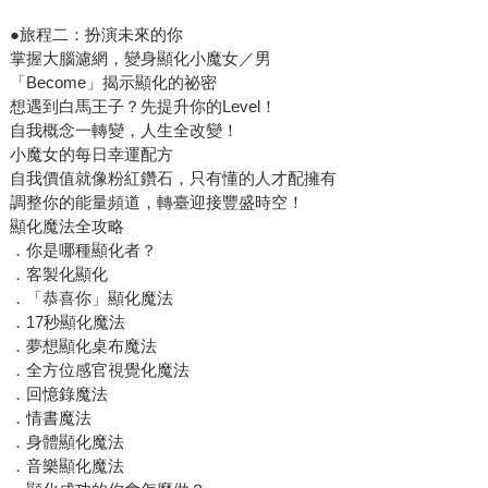
●旅程二：扮演未來的你
掌握大腦濾網，變身顯化小魔女／男
「Become」揭示顯化的祕密
想遇到白馬王子？先提升你的Level！
自我概念一轉變，人生全改變！
小魔女的每日幸運配方
自我價值就像粉紅鑽石，只有懂的人才配擁有
調整你的能量頻道，轉臺迎接豐盛時空！
顯化魔法全攻略
．你是哪種顯化者？
．客製化顯化
．「恭喜你」顯化魔法
．17秒顯化魔法
．夢想顯化桌布魔法
．全方位感官視覺化魔法
．回憶錄魔法
．情書魔法
．身體顯化魔法
．音樂顯化魔法