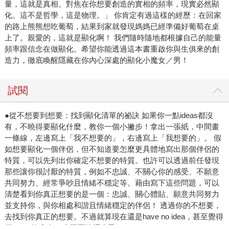
量，這就是真相。對焦在你想要創造的實相的頻率，現實必然顯
化。這不是哲學，這是物理。」 你肯定有過這樣的經歷：在回家
的路上熊熊想吃葡萄，結果到家就發現媽媽已經準備好葡萄在桌
上了。親愛的，這就是顯化啊！ 我們隨時隨地都根據自己的能量
頻率跟信念在做顯化。希望你能透過這本書重啟你與生俱來的創
造力，徹底喚醒隱藏在你內心深處的顯化小魔女／男！
試閱
●從不想要到想要：找到顯化清單的祕訣 如果你一點ideas都沒
有，不曉得要顯化什麼，教你一個小撇步！拿出一張紙，中間畫
一條線，左邊寫上「我不想要的」，右邊寫上「我想要的」。 假
如想要顯化一個伴侶，但不知道要怎麼更具體地寫出那個伴侶的
特質，可以先列出你確定不想要的特質。也許可以透過前任發現
那些讓你很討厭的特質，例如不忠誠、不關心你的感受、不願意
共同努力、經常爭吵且情緒不穩定等。藉由寫下這些問題，可以
清楚看到你真正想要的是一個：忠誠、關心體貼、願意共同努力
並支持你，與你相處和諧且情緒穩定的伴侶！ 透過你的不想要，
去找到你真正的想要。不過就算現在還是have no idea，甚至覺得
很lost、沒方向，也不要強逼自己！