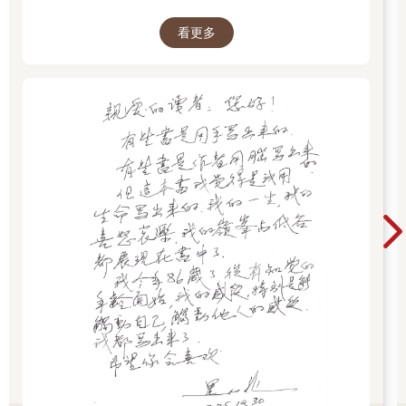
您好！ 有些書是用手寫出來。有些書是作者用腦
法，那就是把自己當成電影裡面的主角，在腦中播放自己的主題
看更多
寫出來。但這本書我覺得是我用生命寫出來。我
曲，那種會讓自己感到超自信的音樂。 像是在過馬路的時候，我
腦中就會播放：「I'm a boss ass bitch, bitch, bitch, bitch, bitch,
的一生，我的喜怒哀樂，我的嶺峰與低谷都展現
bitch, bitch…」這首歌，讓我覺得自己就是全世界最屌的女人，瞬
在書中了。我今年86歲了，從有知覺的年齡開
間感覺自己是全場的焦點，哈哈。 也因為這樣，我常常收到很多
始，我的感受，特別是能觸動自己、觸動他人的
人的稱讚：「妳的氣場好強！妳真的自帶光芒欸！」音樂可是很
感受，我都寫出來了！希望你會喜歡。 黑幼龍
強大的工具，你應該有發現自己很容易因為聽不同的歌而產生不
2025.12.30
同的情緒，對吧？ 因此可以利用這一點，透過音樂幫助我們快速
提升情緒能量！不開玩笑，我甚至還用音樂成功顯化到我的另一
半！ 作法超級簡單： 1.首先釐清顯化成功後，你會有的體驗跟感
受。 2.找出會讓你感覺自己有這些體驗跟感受的歌。 3.蒐集整理
成歌單。 4.循環播放這些歌，讓自己沉浸在這些感受裡。 5.充滿
自信及信心，相信你的顯化已經是你的現實。
●情書魔法
◎Step 1.準備紙和筆 選支好寫的筆和自己喜歡的信紙尤佳。
◎Step 2.給自己寫一封情書 你要從夢想中另一半的視角寫這封情
書給自己。換句話說，就是假裝你是對方在寫情書給你。想一
想，你最想聽到這個伴侶跟你說什麼？把這些話寫下來。
在寫這封信的時候，一定要相信自己就是那個愛上你的另一半。
我要你在寫的過程中感受到：「哇～～我的另一半（也就是你自