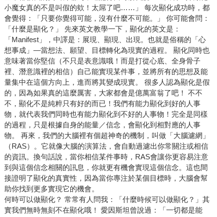
小魔女真的不是叫假的欸！太屌了吧……」 每次顯化成功時，都
會覺得：「只要你覺得可能，沒有什麼不可能。」 你可能會問：
「什麼是顯化？」 先來英文教學一下，顯化的英文是：
「Manifest」，中譯是：展現、顯現、出現。也就是俗稱的「心
想事成」—當想法、願望、目標轉化為現實的過程。 顯化同時也
意味著當你堅信（不只是表意識哦！而是打從心底、全身骨子
裡、潛意識裡的相信）自己能實現某件事，並將所有的思想及能
量集中在這個方向上，進而將其變成現實。 很多人認為顯化是假
的，因為如果真的這麼厲害，大家都會是億萬富翁了吧！ 不不
不，顯化不是純粹只有好的而已！我們有能力顯化到好的人事
物，就代表我們同時也有能力顯化到不好的人事物！完全是同樣
的過程，只是根據自身的能量／信念，會顯化到相對應的人事
物。 再來，我們的大腦裡有個超神奇的機制，叫做「大腦濾網」
（RAS）。它就像大腦的演算法，會自動過濾出你常關注或相信
的資訊。換句話說，當你相信某件事時，RAS會讓你更容易注意
到與這個信念相關的訊息，你就更有機會實現這個信念。這也間
接證明了顯化的真實性，因為當你專注於某個目標時，大腦會幫
助你找到更多實現它的機會。
何時可以做顯化？ 常常有人問我：「什麼時候可以做顯化？」其
實我們無時無刻不在顯化哦！ 愛因斯坦曾說過：「一切都是能