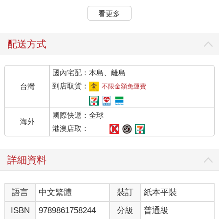
「你會透過快樂，找到自己的路。」迷路，是為了讓你去看看未
看更多
知的風景。這是宇宙給你機會去探索更多的可能性！而且透過體
驗我們不想要的東西，才能更清楚明白地知道自己真正想要什
麼。所以毋湯再說：「哎，我不知道自己要什麼……」「我現在
配送方式
很迷惘……」 如果了解吸引力法則的道理，你就知道什麼能量吸
引什麼能量。你覺得上面那些話的能量是高還是低？肯定低爆
國內宅配：本島、離島
吧？這樣不就會吸引更多低能量的人事物來到身邊嗎？ 「We are
co-creators with the Universe.」（人生是由宇宙跟我們共同創造
到店取貨：
台灣
不限金額免運費
的），不要再覺得自己沒有能力去創造夢想的人生。 下次如果有
人問你（尤其是在面試的時候）：「你的目標是什麼？或是你想
國際快遞：全球
要做什麼？」請回答：「我正在積極探索各種可能性！」有沒有
海外
覺得相對有力量多了呢？ 放下跟別人比較的衝動，每個人的章節
港澳店取：
都不同。越去比較，能量就越低。別著急！好好享受探索的旅
程，並且敞開心胸去尋找那些能夠讓你真正感到快樂的事吧！
詳細資料
●原來宇宙是這樣交易的！ 我常被問：「跟宇宙下單要不要還願
呢？」這個問題很有趣。想像宇宙是一家銀行，人類世界用金錢
進行交易；但在宇宙世界裡，交易的媒介是信念、愛、信心和接
語言
中文繁體
裝訂
紙本平裝
納等能量。所以，跟宇宙下單時，其實並不需要傳統意義上的
「還願」，而是調整和提升自己的內在能量，讓自己處在一個接
ISBN
9789861758244
分級
普通級
收且與顯化對頻的狀態。 這時，打開你的接收模式尤為重要。在