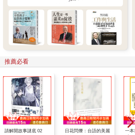
己）真是太棒了！」搞不好還會在寫的過程中不小心煞到自己的
那種。 如果你沒這麼浪漫也沒關係！直接請出ChatGPT：
【ChatGPT指令】「我希望我夢想中的伴侶可以看見我的：＿＿
＿＿＿（特質），請你替他／她寫一封情書給我。」 ◎Step 3.好
好讀這封情書，然後把它放在枕頭下共眠 寫完後，想像另一半偷
偷把這封情書放在你的桌上。你好奇地打開它，讀給自己聽。在
讀的過程中，讓自己沉浸在那份心動、被珍惜與幸福的感覺中。
讀完後，把情書放在枕頭下一個晚上。 ◎Step 4.早上起來再讀一
次 早上醒來後，想到昨天伴侶的那封讓你心臟撲通撲通跳的情
推薦必看
書，你興奮地再次打開重讀一遍，重溫那份幸福感。 最後也是最
重要的：一定要相信那個對的人已經在路上了。先照顧好自己，
準備好自己，這樣對的人才能更快找到你。 對了！如果你不需要
顯化愛情，想要顯化其他東西，可以想像顯化成功後，那些相對
應的人會傳給你的訊息或信件，像是如果想要顯化錄取什麼工作
／考上哪個學校，就可以他們的視角寫一封錄取通知信給自己。
以此類推。
●回憶錄魔法
九粒就是因為分享了這個回憶錄魔法，才正式成為大家口中的顯
化小魔女。大家試過後也發現驚人的效果，才會覺得這個稱號實
請解開故事謎底 02
日花閃爍：台語的美麗
一本