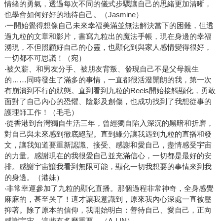
情緒的勇氣，透過每次不同的儀式步驟讓自己的思緒更加清晰，
也學會如何好好的地待自己。（Jasmine）
‧一開始覺得想像自己未來幸福美滿並無法解決當下的困難，但透
過九粒的文章和影片，書寫九粒出的魔法手帳，現在身邊的幸福
湧現，不但照顧好自己的心靈，也顯化到與家人感情變得很好，
一切都不可思議！（宛）
‧被欠薪、和男友分手、被朋友背叛、發現自己不是父母親生
的……同時發生了滿多的事情，一直都很活潑開朗的我，第一次
有崩潰到不行的狀態。直到看到九粒的Reels開始接觸顯化，勇敢
面對了自己內心的恐懼、陰影及創傷，也成功找到了我想從事的
護理師工作！（毛毛）
‧從香港到台灣獨自生活三年，曾經獨自陷入深沉的黑暗和折磨，
對自己與未來感到徹底絕望。直到緣分讓我遇到九粒的直播和發
文，讓我知道要重新認識、接受、感謝和愛自己，盡情感受宇宙
的力量。感謝現在的我很愛自己並充滿信心，一切都是最好的安
排。感謝宇宙讓我看到無限可能，顯化一切我想要的事情來到我
的身邊。（港妹）
‧非常幸運參加了九粒的顯化直播。那個過程非常神奇，全身感覺
麻麻的，甚至哭了！這才讓我意識到，原來我內心深處一直被壓
抑著。除了原本的信仰，我開始明白：善待自己、愛自己，正向
感謝宇宙，這些有多麼重要。（A-LIN）