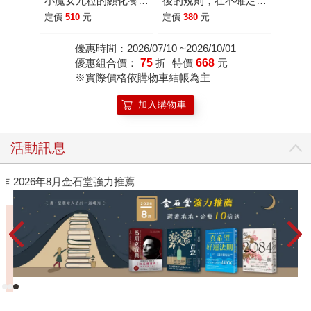
小魔女九粒的顯化養成
後的規則，在不確定時
指南【1書+1手帳】
代做出對的選擇
定價
510
元
定價
380
元
優惠時間：2026/07/10 ~2026/10/01
優惠組合價：
75
折
特價
668
元
※實際價格依購物車結帳為主
加入購物車
活動訊息
作
2026年8月金石堂強力推薦