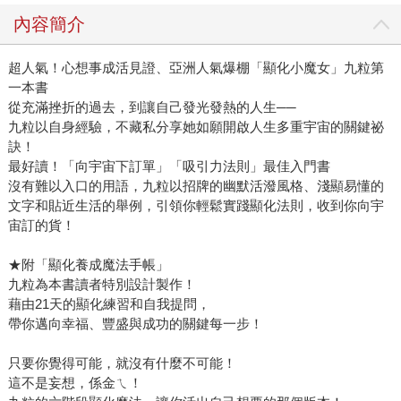
內容簡介
超人氣！心想事成活見證、亞洲人氣爆棚「顯化小魔女」九粒第
一本書
從充滿挫折的過去，到讓自己發光發熱的人生──
九粒以自身經驗，不藏私分享她如願開啟人生多重宇宙的關鍵祕
訣！
最好讀！「向宇宙下訂單」「吸引力法則」最佳入門書
沒有難以入口的用語，九粒以招牌的幽默活潑風格、淺顯易懂的
文字和貼近生活的舉例，引領你輕鬆實踐顯化法則，收到你向宇
宙訂的貨！
★附「顯化養成魔法手帳」
九粒為本書讀者特別設計製作！
藉由21天的顯化練習和自我提問，
帶你邁向幸福、豐盛與成功的關鍵每一步！
只要你覺得可能，就沒有什麼不可能！
這不是妄想，係金ㄟ！