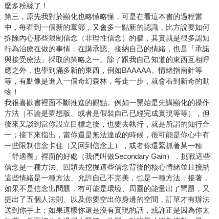
麼多粉絲了！
第三，原先我對於顯化也略懂略懂，可是在看這本書的過程當
中，每看到一個新的章節，又會多一點新的認識，比方說要如何
拆除內心那些限制信念（非理性信念）的牆，其實就是很多認知
行為治療在做的事情；在講承認、接納自己的情緒，也是「承諾
與接受療法」採取的策略之一。除了跟我自己知道的東西互相呼
應之外，也學到滿多新的東西，例如BAAAAA、情緒指南針等
等，有點像是進入一個奇幻森林，每走一步，就會看到新奇的動
物！
我很喜歡書裡面不斷推進的觀點。例如一開始是先講顯化的操作
方法（不論是夢想版、或者是假裝自己已經完成實現等等），但
後來又談到當你設立目標之後，也要去執行，就是所謂的知行合
一；接下來指出，當你還是無法達成的時候，很可能是你心中有
一些限制信念卡住（又回到信念上），或者你還緊抓著某一種
「舒適圈」裡面的好處（我們叫做Secondary Gain），挑戰這些
信念是一種方法、回頭去挖掘這些信念背後的核心情緒並且接納
這些情緒是一種方法、允許自己不完美，也是一種方法；接著，
如果不是信念出問題，有可能是環境、周圍的能量出了問題，又
提出了五個人法則、以及你要空出你身邊的空間，訂單才有辦法
送到你手上；如果這樣你還是沒有實現的話，或許正是因為你太