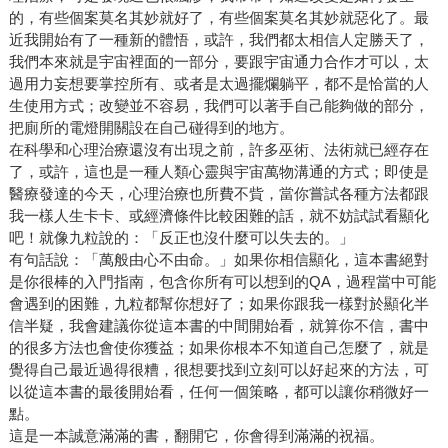
的，有些個案莫名其妙就好了，有些個案莫名其妙就惡化了。最
近我開始有了一種新的體悟，或許，我們都太相信人定勝天了，
我們本來就是宇宙裡面的一部分，要跟宇宙通力合作才可以，太
過用力妄想要掌控所有、或者是太過擺爛躺平，都不是恰當的人
生使用方式；改變並不容易，我們可以著手自己能夠做的部分，
把廁所的電燈開關設在自己碰得到的地方。
在科學和心理治療還沒有出現之前，許多巫術、法術就已經存在
了，或許，這也是一種人類心靈與宇宙萬物溝通的方式；即使是
醫療發達的今天，心理治療也所費不貲，當你嘗試各種方法都跟
我一樣人生卡卡、或經濟條件比較困難的話，就不妨試試看顯化
吧！就像九粒說的：「反正也沒什麼可以失去的。」
有句話說：「萬般由心不由命。」如果你相信顯化，這本書絕對
是你很棒的入門指南，包含你所有可以想到的QA，過程當中可能
會遇到的困難，九粒都幫你想好了；如果你跟我一樣對於顯化半
信半疑，我會建議你從這本書的中間開始看，就算你不信，書中
的很多方法也會使你獲益；如果你根本不知道自己怎麼了，就是
覺得自己最近過得很糟，很想要找到立刻可以好起來的方法，可
以從這本書的最後開始看，任何一個策略，都可以讓你稍微好一
點。
這是一本誠意滿滿的書，翻開它，你會得到滿滿的祝福。