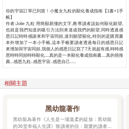
因為當你對你的對象忽冷忽熱的時候，他越會被勾得心癢癢，無
意間變得越來越想要你。萬一對方無動於衷，那也是宇宙幫你做
你的宇宙訂單已到貨！小魔女九粒的顯化養成指南【1書+1手
刪去法，刪掉一個不值得擁有你的人罷了。如果你抱持著「我可
帳】
是一個超珍貴稀有的禮物，任何人擁有我都是他的福氣」的高能
作者:Jolie 九粒 用簡顯易懂的文字,教導讀者該如何顯化願望,
量心態，被你吸引的，就會是跟你一樣高能量的好對象。但當你
也就是我們知道的吸引力法則來達成我們的願望,同時透過感
貶低自己的價值，委屈自己時，這種低能量就很容易吸引來壞東
恩日記時時感謝來和宇宙同頻,達到願望顯化,特別的是購買書
西。 舉另一個更容易懂的例子。如果你在經營自媒體，會發現一
本外增加了一本小手帳,這本手帳要讀者透過每日的感恩日記
個神奇的靠北定律。 當你越期待一支影片會爆紅，它越不紅。反
來增加與宇宙同頻,我個人的感恩日記寫了7天就超有感,時時感
而不抱任何期待，只是純粹享受在創作的影片，就會莫名爆紅。
恩時時同頻時時顯化....真的是一本顯化養成指南書....真的很推
你會發現越期待，越會落空。過度期待其實會堵住宇宙的物流。
為什麼呢？吸引力法則就是「什麼能量＝什麼能量」，對吧？那
你覺得一個處在過度期待能量裡面的人，這個能量是高還是低？
肯定是超級low。 這個能量散發著「我沒有這個結果會死」的焦
相關主題
慮低能量，所以自然而然沒有辦法吸引到高能量的願望。我常常
會開玩笑說：「這跟男人犯賤一樣。你越想要，他越不要。但當
他看到你沒有他也過得很好的時候，反而越想靠近你。」 所以跟
宇宙下訂單時，你也要調頻好自己的能量。你要散發出「我想要
黑幼龍著作
你，但我沒你也很好」的chill vibe energy。我要你開始注意，當
面對自己的顯化時，內心出現什麼聲音？是「我求求你趕快讓這
黑幼龍為著作《人生是一場溫柔的綻放：黑幼龍
件事發生」，還是「我不擔心，會是我的，就會是我的」？
的36堂幸福人生課》致讀者的信：親愛的讀者：
●音樂顯化魔法 分享一個九粒從好久以前就會做的提升自信魔