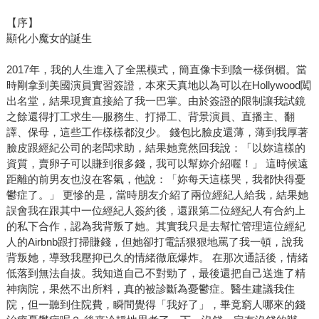
【序】
顯化小魔女的誕生
2017年，我的人生進入了全黑模式，簡直像卡到陰一樣倒楣。當
時剛拿到美國演員實習簽證，本來天真地以為可以在Hollywood闖
出名堂，結果現實直接給了我一巴掌。由於簽證的限制讓我試鏡
之餘還得打工求生—服務生、打掃工、背景演員、直播主、翻
譯、保母，這些工作樣樣都沒少。 錢包比臉皮還薄，薄到我厚著
臉皮跟經紀公司的老闆求助，結果她竟然回我說：「以妳這樣的
資質，賣卵子可以賺到很多錢，我可以幫妳介紹喔！」 這時候遠
距離的前男友也沒在客氣，他說：「妳每天這樣哭，我都快得憂
鬱症了。」 更慘的是，當時朋友介紹了兩位經紀人給我，結果她
誤會我在跟其中一位經紀人簽約後，還跟第二位經紀人有合約上
的私下合作，認為我背叛了她。其實我只是去幫忙管理這位經紀
人的Airbnb跟打掃賺錢，但她卻打電話狠狠地罵了我一頓，說我
背叛她，導致我壓抑已久的情緒徹底爆炸。 在那次通話後，情緒
低落到無法自拔。我知道自己不對勁了，最後還把自己送進了精
神病院，果然不出所料，真的被診斷為憂鬱症。醫生建議我住
院，但一聽到住院費，瞬間覺得「我好了」，畢竟窮人哪來的錢