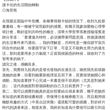
讓卡住的生活開始轉動
◎海苔熊
在我最近面臨中年危機、各種事情都卡頓的情況下，收到九粒新
書書稿，有一種被宇宙照顧到的感覺。前幾天我參加榮格心理學
研討會，剛好提到共時性的概念，清華大學哲學系教授楊儒賓老
師分享道：「要遭逢共時性，必須攜帶著問題意識，然後讓偶然
的生活事件來巧遇你。」我的理解是，共時性是一種你跟宇宙共
同合作的結果，你要跟宇宙下訂單，可是又不能夠太用力的過生
活，那到底要用多少力氣呢？正當我很困惑的時候，就收到了方
智寄來的稿子。
讀完之後，感觸良多。
首先，我覺得九粒真的是發光發熱的在過生活，雖然我先前就聽
過她的故事，但看到她重新梳理並且寫下來，其實很替她開心和
感動，我知道要靜下心完成一本書是很不容易的（尤其是對她來
說），這代表她面對那個躁動的自己又往前更跨了一步。
第二，我可以感覺到她真的是好想要給出很多東西，幾乎把她所
有知道的東西都傾囊相授，旁徵博引各種療癒方法，而且都用很
幽默有趣的方式（中英台語夾雜）還搭配可愛的插圖，對於碎片
時代的讀者來說，相當友善。我終於知道為什麼他可以吸引到這