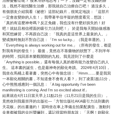
治療憂鬱症呢？ 後來冷靜地思考了一下，沒錢一定有沒錢的辦
法，既然不能找醫生治療，那我就自己治療自己吧！ 過沒多久，
有個朋友介紹我看《祕密》這部紀錄片，很篤定地說：「這部片
一定會改變妳的人生！」我帶著半信半疑的態度看完，想說：
「真的有這麼神奇嗎？反正免錢，我也沒有什麼好損失的！好
吧！就姑且相信裡面的吸引力法則吧！」 於是我每天開始做感激
和冥想練習，不再跟自己說：「我真的是這世界上最衰的人。」
變成無時無刻不對自己說：「I'm so lucky.」（我是幸運的。）
「Everything is always working out for me.」（所有的發生，都是
對我有利的發生！） 最後，竟然在不靠藥物的狀態下，不到半年
的時間，找回原本樂觀開朗的九粒。我見證到了什麼是
「Anything is possible.」還有每個人真的都有能力改變自己的人
生。 這本書的誕生，也是最神奇的顯化奇蹟。 2024年4月10日，
我坐在馬桶上看著書，突然心中有個念頭：「Hmm……要是我寫
一本顯化相關的書，不知道會不會有人看？」到了凌晨1點11分，
心中熊熊感應到一個訊息：「A big opportunity I've been
manifesting is coming. And I'm so excited about it!」
結果就在4月11日當天早上11點21分（11月21日是我的生日），
竟然收到我最崇拜的出版社—「方智出版社AKA吸引力法則書的
天花板」的出書邀約！ 當時坐在車上準備去拍業配廣告，激動到
全車都被我的尖叫聲嚇到，還記得當時朋友說：「天啊！妳顯化