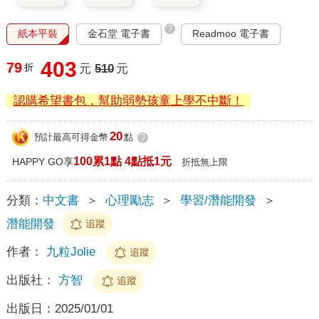
?
紙本平裝
金石堂 電子書
Readmoo 電子書
403
79
折
元
510
元
認購希望書包，幫助弱勢孩童上學不中斷！
20
預計最高可得金幣
點
?
100累1點 4點抵1元
HAPPY GO享
折抵無上限
分類：
中文書
＞
心理勵志
＞
學習/潛能開發
＞
潛能開發
追蹤
作者：
九粒Jolie
追蹤
出版社：
方智
追蹤
出版日：
2025/01/01