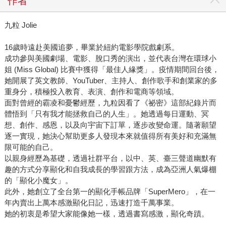
作者
九粒 Jolie
16歲時遠赴美國追夢，畢業於紐約電影學院戲劇系。
成功參與美國劇場、電影、脫口秀的演出，並代表台灣在環球小
姐 (Miss Global) 比賽中獲得「最佳人緣獎」。疫情期間回台後，
她開展了英文教師、YouTuber、主持人、創作歌手和創業家的多
重身分，積極投入教育、表演、創作和電商等領域。
面對曾經的霸凌和憂鬱經歷，九粒因看了《祕密》這部紀錄片而
體悟到「只有我才能拯救自己的人生」。她透過每日運動、冥
想、創作、感恩，以及向宇宙下訂單，逐步改變命運。隨著願望
逐一實現，她決心幫助更多人發現本來就值得所有美好和充滿無
限可能的自己。
以親身經歷為基礎，透過社群平台，以中、英、臺三聲道幽默有
趣的方式分享顯化和自我成長的學習跟方法，成為亞洲人氣爆棚
的「顯化小魔女」。
此外，她創立了全台第一的顯化手帳品牌「SuperMero」，在一
年內賣出上萬本感激顯化日記，迅速打造千萬事業。
她的初衷是希望大家能像她一樣，透過書寫感激，顯化奇蹟。