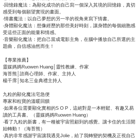
‧回憶錄魔法：為顯化成功的自己寫一個深入其境的回憶錄，真切
感受到每個願望實現的畫面。
‧情書魔法：以自己夢想的另一半的視角來寫下情書。
‧身體顯化魔法：想像經歷的那些美好時刻，讓身體的每個細胞感
受這些正面的能量和情感。
‧音樂顯化魔法：把自己當成電影主角，在腦中播放自己所選的主
題曲，自信感油然而生！
【專業推薦】
靈媒媽媽Ruowen Huang│靈性教練、作家
海苔熊│諮商心理師、作家、主持人
楊千霈│知名三金典禮主持人
九粒的顯化魔法宅急便
專家和粒寶的溫暖回饋
‧如果各位需要顯化實相的S O P，這絕對是一本輕鬆、有趣又易
讀的工具書。（靈媒媽媽Ruowen Huang）
‧看了九粒的新書，有一種被宇宙照顧到的感覺。讓卡住的生活開
始轉動！（海苔熊）
‧真的非常感謝宇宙讓我遇見Jolie，給了我轉變的契機及正視自己