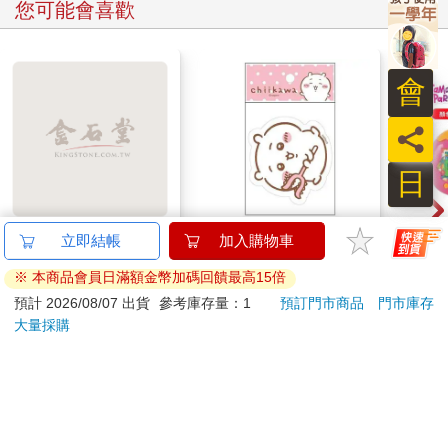
您可能會喜歡
會
員
日
【電子書】蔬菜的理髮
吉伊卡哇 造型貼紙-粉
Tam
店
塔麻
園系
259
67
特價
元
96
折
特價
元
特價
地冰
電子書
加入購物車
訂購/退換貨須知
加入金石堂 LINE 官方帳號『完成綁定』，隨時掌握出貨動