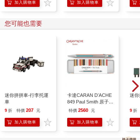
加入購物車
加入購物車
5.感謝宇宙和自己
‧完成冥想後，對宇宙及自己表達感謝：「Thank you so much for
everything. I love you.真的很謝謝宇宙和自己所做的一切。我愛你
您可能也需要
們！」
‧把書寫的內容收藏好（放在一個自己不會一直去看的地方）。
6.行動與放下執著
‧相信自己的直覺，採取與顯化成功的你一致的行動。
‧放下對顯化過程的執著，相信一切會在完美的時間和地點發生。
‧若未按時實現，相信宇宙一定有更好的計畫。
7.練習每日感激
‧每天練習感激，幫助提升能量。
‧能量越高，顯化速度越快。
‧學會適時調整能量，透過感激回歸狀態。
迷你拼拼車-行李托運
卡達CARAN D'ACHE
迷你
車
849 Paul Smith 原子筆
ED.5 條紋銀
207
2560
9
折
特價
元
特價
元
9
折
加入購物車
加入購物車