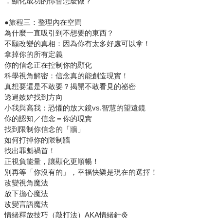
．顯化成功的你會怎麼做？
●旅程三：整理內在空間
為什麼一直吸引到不想要的東西？
不願改變的真相：因為你有太多好處可以拿！
拿掉你的所有定義
你的信念正在控制你的顯化
科學視角解密：信念真的能創造現實！
真想要還是不敢要？揭開不敢看見的祕密
透過嫉妒找到方向
小我與高我：恐懼的放大鏡vs.智慧的望遠鏡
你的認知／信念＝你的現實
找到限制你信念的「牆」
如何打掉你的限制牆
找出罪魁禍首！
正視負能量，讓顯化更順暢！
別再等「你沒有的」，幸福快樂是現在的選擇！
改變視角魔法
放下擔心魔法
改變言語魔法
情緒釋放技巧（敲打法）AKA情緒針灸