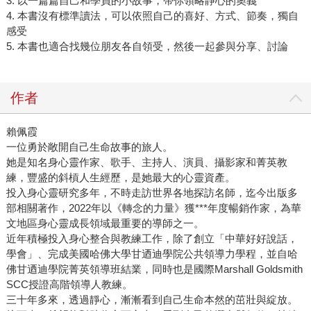
3. 以一篇篇自己和學員的小故事，帶你領略靜心的奧義
4. 本書沒有標準讀法，可以依照自己的喜好、方式、節奏，獨自
感受
5. 本書也適合找幾位朋友各自領受，然後一起參與分享、討論
作者
賴佩霞
一位勇於敞開自己生命故事的旅人。
她是知名身心靈作家、歌手、主持人、演員、攝影家和菁英教
練，豐盛的斜槓人生經歷，是她最大的心靈資產。
投入身心靈研究多年，不時走訪世界各地探訪名師，迄今出版多
部相關著作，2022年以《轉念的力量》獲***年度暢銷作家，為華
文地區身心靈成長領域最重要的導師之一。
近年積極投入身心整合與教練工作，除了創立「中華好好說話，
學會」、完成美國哈佛大學甘迺迪學院公共領導力學程，並自哈
佛甘迺迪學院菁英領導班結業，同時也是國際Marshall Goldsmith
SCC授證高階領導人教練。
三十年多來，透過靜心，漸漸看到自己生命本然的茁壯與綻放。