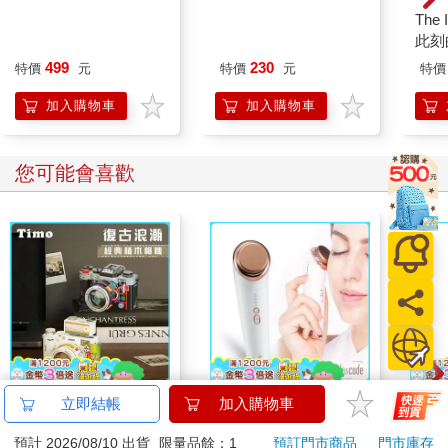
線，慢慢將車子停進停車位，確定左右格線距離都妥當了，開車
哆啦A夢大臉娃娃
造型雕花金屬書籤-鬼
The 
門、左腳伸出去踏實踩穩地面，左手扶好，緩緩起身站好，再去
Supercard拉繩造型悠
滅劇場版B款(水柱)
此刻
後座如數取出該帶回家的東西。然後，鎖好車門，再巡視一遍停
遊卡【受託代銷】
499
230
特價
元
特價
元
特價
車格周邊的情況，確定一切穩妥，怡然上樓。
一個一個動作清清楚楚！平常可能做著眼前的動作，腦袋卻想著
加入購物車
加入購物車
另一件事，這樣真的不行。「以後盡量早點出門，不要心存僥
倖！」等電梯時，也提醒自己，放鬆，把心思放在眼前的事物
上。
您可能會喜歡
禪宗老和尚的叮嚀油然響起：「砍柴即砍柴，擔水即擔水，做飯
即做飯。」
回家打開門，望見牆上的時鐘，發現這樣一個動作、一個動作慢
慢做，似乎在告訴自己：「我值得，同時也願意給出時間在自己
身上。」對呀，慢慢來，為什麼不行？忽然覺得自己賺到了什麼
意外之財，嘴角不禁上揚了起來。
臨睡前，把當天發生的事寫了下來。寫著寫著，內心突然湧起一
股少有的靜謐祥和。寫完之後重讀一遍，托著雙頰，覺得自己今
天過得還可以，有進步，明天繼續，再學著多疼愛自己一些。
我用雙手環抱自己，閉起眼。這時，想起每個人心中都希望有個
【Timo】復古浪潮 經
Lisscode 42°C | 10°C
IM
立即結帳
加入購物車
慈祥的阿嬤。
典積木相機 禮物
喚膚温冷美顔器 美膚
(50
預計 2026/08/10 出貨
限量品餘：1
預訂門市商品
門市庫存
儀
IMC