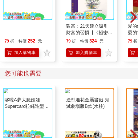
意無限，不受經驗值局限。
如果按照泰勒的理論，關掉頭腦的喋喋不休，嚴格來說是關掉左
腦人格，將處理訊息的機制交給右腦專注在眼前當下，不受制於
過去、不設想未來，不受焦慮驚恐阻礙，以信任、支持、友善對
新．斷捨離【10週年
致富：21天建立吸引
愛的
待自己、他人和環境。
增訂版】：斷絕不需要
財富的習慣【《祕密》
愛的
「不就好了嘛！比起一早上台做報告，領車是多麼簡單的一件小
的東西，捨棄多餘的廢
作者最新公開】
金＋
252
324
事啊！」一念之間，就可以把自己從無止境的內在批判深淵拉上
79
折
特價
元
79
折
特價
元
79
折
物，脫離對物品的執
來。而事實是：我沒事、車沒事，大不了就折損荷包，換句話
著，史上最強人生整理
加入購物車
加入購物車
說，不就是將來遺產少了一千八百元給孩子而已。
術
重點在於，能清楚辨別自己的腦海裡，藏有一張既老舊又不斷重
複跳針的舊唱片，既然明白了，接下來就必須耐著性子，試圖改
您可能也需要
寫播放的內容，同時持續培養新的腦神經迴路，才可能在未來有
新的行為展現。
清明的活在當下
這一折騰，幾乎忘了身體的疲憊。此時此刻，只想快快回家洗香
香、躺平。
坐進車裡，安慰自己，「以後小心一點就好了」，這次學到了教
訓，貪快就要付出代價。下次再犯，就要做好被拖吊的心裡準
備，沒什麼好囉唆的。
順利開車回家，一路專注留意每個轉彎、下坡，看清楚停車格