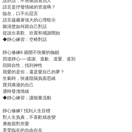
說好話，不吝嗇讚賞別人
語言是抒發情緒的管道嗎？
臨在，口不出惡言
語言蘊藏著強大的心理暗示
聽清楚如何跟自己對話
從說出喜歡、欣賞和感謝開始
◆靜心練習：空椅對話
靜心修練6 撬開不快樂的枷鎖
四道靜心──道謝、道歉、道愛、道別
回歸自性，找到神性
我愛的是你，還是愛自己的夢？
生氣時，快速阻隔負面思緒
寶貝痛過的自己
適時發洩情緒
◆靜心練習：讓能量流動
靜心修練7 找到人生目標
對人生負責，不喜歡就改變
勇敢面對所愛
享受臨在的自由自在