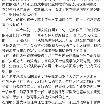
同仁的邀請，特別是促成本書的重要推手楊郁慧資深編輯總監，
在她生前我們最後一次通電話時，表達了對本書深切的喜愛與期
待。謝謝你們讓我心中
「崇敬」的黃金種子，藉由這些文字繼續發芽、茁壯，觸及更多
有心成長的人。
二〇二二年大年初一，朋友隨口問了一句，想給自己一個什麼樣
的年度標語？我說：「今年好像可以給自己一個『沒有天花板』
的一年。」沒想到，《我想跟你好好說話》及《轉念的力量》分
別獲選為***、**、金石堂和讀墨四大平台的年度十大好書，我也
被選為年度暢銷作家，這些成果帶給我從未有過的驚喜。
後來，也因為受邀演出榮獲二〇二三年度金鐘獎最佳迷你劇集獎
的「人選之人－造浪者」，首度入圍金鐘獎最佳女配角獎。所以
說，無論從文化或演藝事業來看，宇宙的確回應了我「沒有天花
板」的一年。
除了原本就認識我的讀者，很多觀眾因為「人選之人－造浪者」
中的角色「林月真」，刷新對我的印象，年輕人也因為戲好，開
始關注賴佩霞這個人。當時的我，已經很少出現在娛樂版面，三
十多年來，隨著生養下一代，早已轉往學術與身心靈成長的研究
領域，學多了，教育推廣自然成為我的志業。
在陽明交通大學擔任兼任助理教授的三年，加上其他場合中看到