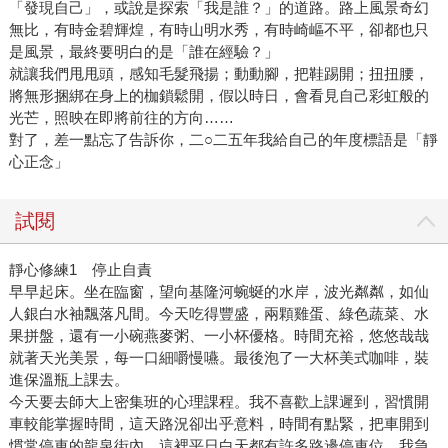
「發現自己」，或說是探索「我是誰？」的道路。路上風景奇幻
無比，有時金碧輝煌，有時山明水秀，有時崎嶇不平，卻都也只
是風景，最終要明白的是「誰在經驗？」
就讓我們甩甩頭，感知毛髮飛揚；動動腳，把鞋踢開；扭扭腰，
將無形捆綁在身上的枷鎖鬆開，假以時日，會看見自己彩虹般的
光芒，照映在即將前往的方向……
對了，差一點忘了告訴你，二○二五年我給自己的年度標語是「靜
心正念」
試閱
靜心修練1 停止自責
早早起床。坐在臨窗，望向基隆河蜿蜒的水岸，波光粼粼，如仙
人銀白水袖飄落凡間。今天吃得豐盛，兩顆雞蛋、綠色蔬菜、水
果拼盤，還有一小碗燕麥粥、一小杯優格。時間充裕，悠悠哉哉
就著天光美景，每一口細嚼慢嚥。最後泡了一大杯美式咖啡，裝
進保溫瓶上課去。
今天要去師大上密集班的心理課程。我不喜歡上課遲到，習慣開
車較能掌握時間，這天路況卻出乎意料，時間有點緊，把車開到
慣常停車的龍泉街內，這裡平日白天都有許多路邊停車位。我急