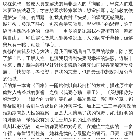
現在想想，醫療人員要解決的無非是人的「病痛」，畢竟人們通
常要到無法忍受，才會想尋求醫療幫助，想當然耳，老師教的便
是解決「痛」的問題，但我其實對「快樂」的學問更感興趣。
幾年後，發現了靜心，愈來愈受它吸引。學習靜心的過程，除了
經歷再熟悉不過的「傷痛」，更多的是認識我不曾擁有的「輕鬆
與自由」。印度靈性智慧大師奧修說過，人的病有千萬種，但解
藥只有一帖，就是「靜心」。
奧修的書籍及靜心方法，是我回頭認識自己最早的啟蒙，除了更
了解自己，了解人性，也讓我領悟到快樂與幸福的訣竅。近幾十
年來，西方腦神經科學針對快樂議題的研究如雨後春筍般蓬勃發
展，「快樂學，學快樂」是我的志業，也是最熱中想探討及分享
的領域。
我的第一本書《回家》一開始便以自我剖析的方式，描述原生家
庭對人格養成的影響，之後《我要心動一輩子》、《我想跟你好
好說話》、《轉念的力量》等作品，每次書寫、整理與分享，都
能從回顧中看到生命成長的神妙與喜悅。加上二○二三年參與政治
活動期間對人性的觀察，更是大大擴展了我的視野，如此鮮明的
特殊體驗，帶給我有別以往更加深刻的生命感悟。
此刻我必須說，這一切都要歸功於母親，在她往生之後的二十多
年裡，每當遇到挫折，她就是我內心最堅定的磐石。只要一想到