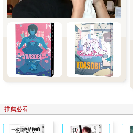
和善良的一面。一面培養理性看世界的能力，一面著重發掘事實
與真相，一面強調邏輯思考的重要，而最重要的，莫過於發展人
性至善、寬容且利他的行為。
書中我曾經籠統描述「執念」是帶給人痛苦的最大主因，該怎麼
辦呢？
偏偏人類就是靠著不服輸的執念，才能在面臨各種艱難險阻時成
為贏家，存活下來。因此，我想帶入一個觀點，就是前文介紹過
的我的「黑猩猩」，她喜歡贏，不喜歡輸。既然贏是身處叢林生
態的生存本能，除了壓抑、鄙視和排斥，是否有其他安撫她的方
法？答案是，有的！
靜心，讓我跳脫「好強」的輸贏機制，沉靜內觀，聽清楚哪些聲
音其實是無意義的魔音。腦袋的碎唸，很多是來自從小被教導灌
輸的觀念，我們甚至不曾檢視過它們是否屬實？說不定，只是過
往認定為不可動搖的信念，今日無意識的任由「雜音」影響我們
現在的情緒和思維，如同「我不夠好」、「都是我的錯」、「我
無能」以及「我好可憐」等。
推薦必看
這就是我們的腦袋，如果不主動管理這些聲音，將永遠看不見真
相。
「我不夠好。」真的嗎？
「都是我的錯。」真的嗎？