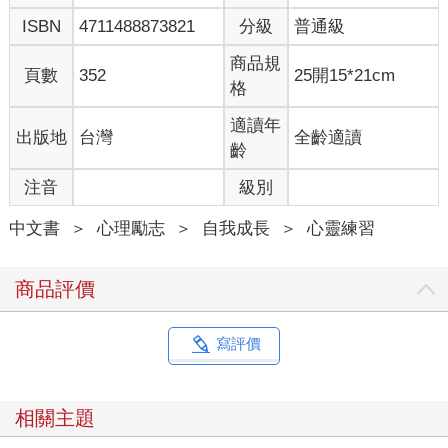
自責中的聲音，聲音中的自責，萬馬奔騰相互廝殺。好累好
ISBN
4711488873821
分級
普通級
累……
「STOP！」我突然間醒過來。
商品規
頁數
352
25開15*21cm
車子被拖吊，已經夠沮喪了，幹嘛還虐待自己？一聲聲責難，層
格
層堆疊給自己施加的壓力，內外夾擊的雙重力道，有誰受得了？
想像腦前額有個粉紅色的「停止鍵」，輕輕按一下，順便跟自己
適讀年
出版地
台灣
全齡適讀
說：「好了，可以了！」
齡
吐一口長氣，鬆鬆肩膀，對自己說：「先弄清楚車子在哪裡。」
注音
級別
地上的粉筆字一行寫著車號，另一行寫著電話號碼。我告訴自
己，放鬆，深呼吸，打電話，這應該是保管場的電話號碼。
中文書
＞
心理勵志
＞
自我成長
＞
心靈練習
招了輛計程車，搭車前往「贖」回我的愛車。
天色已黑，保管場有些偏僻，也有些空曠。雖然不怕黑，但環境
有點陌生，幽暗中隱約看見一個小亭子。噢，前面還有人呢！一
商品評價
位穿西裝的先生拿著公事包，彎腰對著亭子裡的人比手劃腳。微
弱的燈光，沒錯，前面的亭子應該就是辦公室。
他眉頭深鎖離開，輪到我。「一千八！」雖然有點心疼，可是，
寫評價
相較於不斷自責、內疚殺死自己那麼多細胞，該付出的總是要承
擔，誰叫我貪快？繳罰款的瞬間還有些自責，同時也如釋重負，
不是因為贖回車，而是腦袋終於停止它對我的綁架，內心焦躁的
相關主題
「黑猩猩」可以休息了。