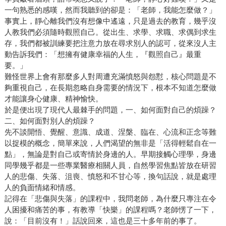
一句熟悉的感嘆，然而我聽到的卻是：「老師，我能怎麼做？」
事實上，靜心離我們沒有想像中遙遠，只是過去的教育，幾乎沒
人教我們必須隨時觀照自己。從出生、求學、求職、求偶到求生
存，我們都被訓練要把注意力放在尋求別人的認可，從來沒人主
動告訴我們：「想擁有健康幸福的人生，『觀照自己』最重
要。」
難怪世界上會有那麼多人對周遭充滿憤怒與怨懟，核心問題是不
夠重視自己，在長期忽略自身需要的情況下，根本不知道怎麼做
才能讓身心健康、精神愉快。
於是便出現了現代人最棘手的問題，一、如何面對自己的煩躁？
二、如何面對別人的煩躁？
先不談開悟、覺醒、意識、成道、涅槃、臨在、心流和正念等難
以捉模的概念，簡單來說，人們渴望的無非是「活得輕鬆自在一
點」，無論是對自己或寄情於身邊的人。早期接觸心理學，身邊
同學幾乎都是一些專業醫療相關人員，自然學習焦點皆放在研習
人的悲傷、失落、沮喪、憤怒和不甘心等，換句話說，就是處理
人的負面情緒和情感。
記得在「悲傷與失落」的課程中，我問老師，為什麼只專注在令
人困擾和痛苦的事，有教導「快樂」的課程嗎？老師愣了一下，
說：「目前沒有！」話說回來，這也是三十多年前的事了。