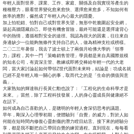
年輕人面對世界、課業、工作、家庭、關係及自我實現等產生的
種種壓力，眼看世界變化愈來愈快、選擇愈來愈多，不知如何有
效率的應對，儼然成了年輕人內心最大的隱憂。
加上怕犯錯、怕對自己或對世界失望，無形中乾脆圍起安全網，
築起高牆隱藏自己。即使有機會冒險，最終可能還是選擇違背心
中的熱情，遵循相對安全的途徑。我認為很大的因素，往往來自
身邊缺少一位能夠無條件支持自己的人，做為精神支柱或榜樣。
二〇二三年暑假，我去了波士頓上了兩個月哈佛大學的「領導
力」課程，其中一門「策略銷售管理」學員都是來自具國際規模
的知名公司，有資深主管、教練或即將交棒給年輕一代的大老
闆，當大家討論起如何帶領Z世代面對未來時，結論是：功成名就
已經不是年輕人唯一關心的事，取而代之的是「生命的價值與意
義」。
大家熟知的輝達執行長黃仁勳也說了：「工程化的生命科學才是
未來。」當然，除了工程科技發展，人的身心靈成長與健康絕不
在話下。
如何成為自己喜歡的人，是聰明的年輕人會深切思考的議題。
早年，剛深入心理學初期，便體驗到「自覺」的威力，對於人如
何能在短時間內修復心靈創傷的潛力瞠目結舌。接下來的經驗分
享，都是我不斷把自己帶回自覺的練習過程。直到現在，每每看