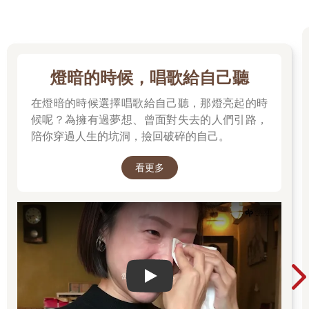
再吸一口長氣，總算還給自己一個平靜的空間。
靜心，給腦袋空間
我們的「腦袋」如同電腦，儲存從小到大每天的生活體驗，經驗
慢慢變成信念，因為習以為常，自然不會去懷疑它的合理性，久
燈暗的時候，唱歌給自己聽
而久之也無法分辨那些信念到底對自己是利還是弊，是捏造的還
是事實。
在燈暗的時候選擇唱歌給自己聽，那燈亮起的時
研讀心理學多年，但真正解決心中的焦慮，是在我心靜下來後，
候呢？為擁有過夢想、曾面對失去的人們引路，
才明白原來總總問題都出自於這顆沒有被好好梳理的腦袋。
陪你穿過人生的坑洞，撿回破碎的自己。
靜心，讓我不得不停下來，看看腦袋裡想的內容，跟心裡渴望的
方向是否一致。比方說，我看到有人口口聲聲說想要幸福，但面
看更多
對家人時卻毫無耐心，甚至口無遮攔。這時候我想問，這到底是
在爭輸贏，還是在經營幸福？
談起改變，據我多年的觀察，一切必須從認識自己開始，尤其要
了解自己腦袋的運作模式。每天最好能花一點時間，即使三、五
分鐘，靜下來，看看多半的時間自己是被焦躁的「黑猩猩」挾
持，還是被仁慈的「泰迪熊」撫慰。單單如此，生命的翻轉即將
開始。
關心自己的起心動念，了解自己的行為模式，同時做出讓自己滿
Play video
意的調整。
在前作《轉念的力量》中，我選了泰迪熊代表心中最柔軟、純淨