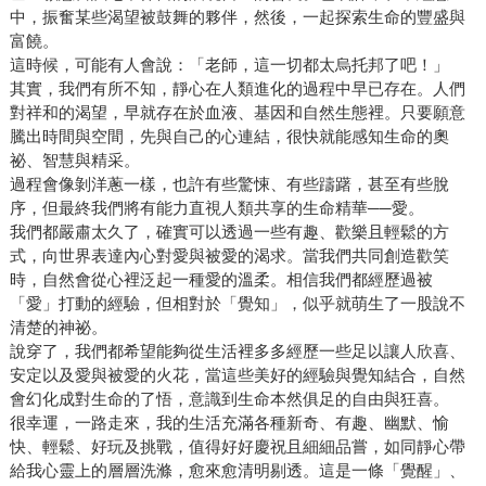
中，振奮某些渴望被鼓舞的夥伴，然後，一起探索生命的豐盛與
富饒。
這時候，可能有人會說：「老師，這一切都太烏托邦了吧！」
其實，我們有所不知，靜心在人類進化的過程中早已存在。人們
對祥和的渴望，早就存在於血液、基因和自然生態裡。只要願意
騰出時間與空間，先與自己的心連結，很快就能感知生命的奧
祕、智慧與精采。
過程會像剝洋蔥一樣，也許有些驚悚、有些躊躇，甚至有些脫
序，但最終我們將有能力直視人類共享的生命精華──愛。
我們都嚴肅太久了，確實可以透過一些有趣、歡樂且輕鬆的方
式，向世界表達內心對愛與被愛的渴求。當我們共同創造歡笑
時，自然會從心裡泛起一種愛的溫柔。相信我們都經歷過被
「愛」打動的經驗，但相對於「覺知」，似乎就萌生了一股說不
清楚的神祕。
說穿了，我們都希望能夠從生活裡多多經歷一些足以讓人欣喜、
安定以及愛與被愛的火花，當這些美好的經驗與覺知結合，自然
會幻化成對生命的了悟，意識到生命本然俱足的自由與狂喜。
很幸運，一路走來，我的生活充滿各種新奇、有趣、幽默、愉
快、輕鬆、好玩及挑戰，值得好好慶祝且細細品嘗，如同靜心帶
給我心靈上的層層洗滌，愈來愈清明剔透。這是一條「覺醒」、