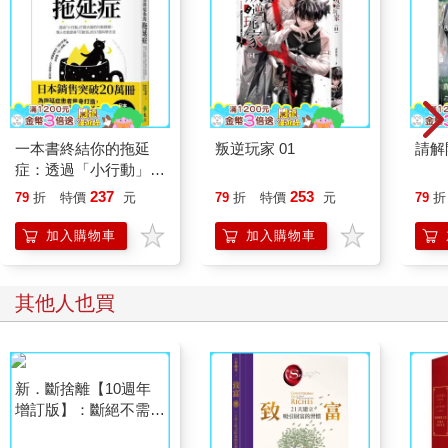
「我無能。」真的嗎？
「我好可憐。」真的嗎？
這些未經檢視的聲音，很多時候只會讓情緒更加低落，沒有任何
好處。
給腦袋一些空間，靜心吧！靜心，也是淨心，停下來看看這些腦
子裡的聲音，究竟是慣性思維，還是真相？我要說，負面的解
讀，通常都是過去負面經驗的累積，現在可以賦予它新的解釋，
一本書終結你的拖延
叛逆玩家 01
請解
別讓黑猩猩繼續掌控自己。
症：透過「小行動」打
簡單來說，左腦關注的是「我」、「經驗值」這類事情，而右腦
開大腦的行動開關，懶
237
253
79
折
特價
元
79
折
特價
元
79
折
關注「我們」、「當下」的事情。以繪畫為例，作畫時，左腦注
人也能變身「行動派」
重技巧，擷取經驗值做分析、安排，而右腦專注於捕捉感受，感
的37個科學方法
加入購物車
加入購物車
知當下環境的整體氛圍。傳統腦神經科學曾經用簡單的二分法，
來定義我們的左右腦。
然而，人腦的構造非常微妙，難以用二分法講明白。
其他人也買
知名腦神經學家吉兒．泰勒歷經左腦中風的意外後，進一步研究
發現，左右腦轄下各有掌管思考與情緒的區塊。根據泰勒的研
究，同樣掌管思考，左右腦對訊息的感知與處理方式恰恰相反。
左腦掌管線性思考，注重經驗值、重次序，擅於做分析評斷和推
測；右腦為體驗式思考，注重當下、動覺，專注於流動性。情緒
方面，左腦的特性是焦慮驚恐小心翼翼，右腦卻是大膽冒險、創