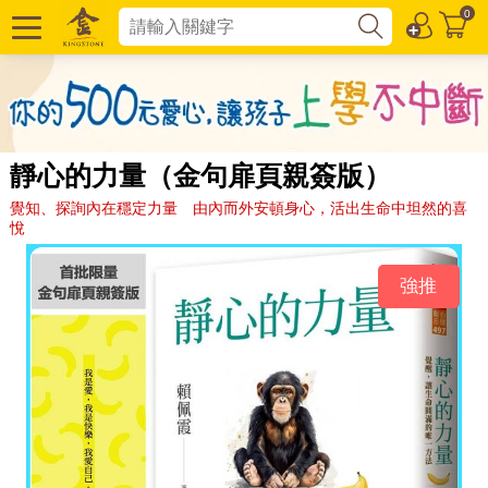
0
靜心的力量（金句扉頁親簽版）
覺知、探詢內在穩定力量 由內而外安頓身心，活出生命中坦然的喜
悅
強推