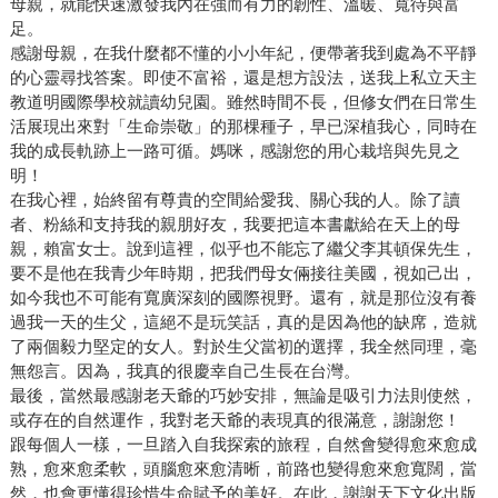
母親，就能快速激發我內在強而有力的韌性、溫暖、寬待與富
足。
感謝母親，在我什麼都不懂的小小年紀，便帶著我到處為不平靜
的心靈尋找答案。即使不富裕，還是想方設法，送我上私立天主
教道明國際學校就讀幼兒園。雖然時間不長，但修女們在日常生
活展現出來對「生命崇敬」的那棵種子，早已深植我心，同時在
我的成長軌跡上一路可循。媽咪，感謝您的用心栽培與先見之
明！
在我心裡，始終留有尊貴的空間給愛我、關心我的人。除了讀
者、粉絲和支持我的親朋好友，我要把這本書獻給在天上的母
親，賴富女士。說到這裡，似乎也不能忘了繼父李其頓保先生，
要不是他在我青少年時期，把我們母女倆接往美國，視如己出，
如今我也不可能有寬廣深刻的國際視野。還有，就是那位沒有養
過我一天的生父，這絕不是玩笑話，真的是因為他的缺席，造就
了兩個毅力堅定的女人。對於生父當初的選擇，我全然同理，毫
無怨言。因為，我真的很慶幸自己生長在台灣。
最後，當然最感謝老天爺的巧妙安排，無論是吸引力法則使然，
或存在的自然運作，我對老天爺的表現真的很滿意，謝謝您！
跟每個人一樣，一旦踏入自我探索的旅程，自然會變得愈來愈成
熟，愈來愈柔軟，頭腦愈來愈清晰，前路也變得愈來愈寬闊，當
然，也會更懂得珍惜生命賦予的美好。在此，謝謝天下文化出版