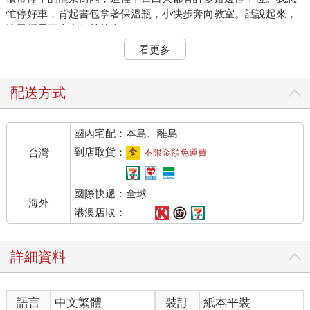
忙停好車，背起書包拿著保溫瓶，小快步奔向教室。話說起來，
這已經是三十多年前的事了。
幾堂課下來並不輕鬆。上午小組討論，下午輪到我帶領個案，分
看更多
配到不熟悉的領域，雖然準備了滿滿的資料，但心裡還是有點小
壓力。
上完一整天課，心靈充實也很愉悅，拖著疲倦沉重的身軀走出校
配送方式
門，拐進熟悉的小巷內。車子呢？不見了！地上留著保管場的電
話。回過神來看清楚，早上竟然把車停在黃線上。
國內宅配：本島、離島
一時之間，萬分懊惱……
「為什麼這麼不小心？為什麼不多看一眼？為什麼不提早出門？
到店取貨：
台灣
不限金額免運費
為什麼……為什麼……」突然，「黑猩猩」醒了，開始焦躁不安
了，冒出嚴厲譴責，腦海裡出現排山倒海般的自我衝撞。
國際快遞：全球
縱有千般理由似乎都不足以原諒自己。
海外
「都是我的錯，怎麼搞的，每次都這樣，我怎麼老是闖禍……」
港澳店取：
「賴佩霞，你糟透了！」
肩膀僵硬，心情盪到谷底，腦袋喋喋不休，重複埋怨自己的粗心
詳細資料
大意。彷彿墜落無底深淵，兩旁峭壁寫滿著「都是你！」「活
該！」「笨蛋！」「每次都這樣！」「去死好了！」……每一句
都是重錘，狠狠把自己擊向深淵的底層。我雙手抱著腦袋，看看
語言
中文繁體
裝訂
紙本平裝
能不能讓裡面的叨唸停止。