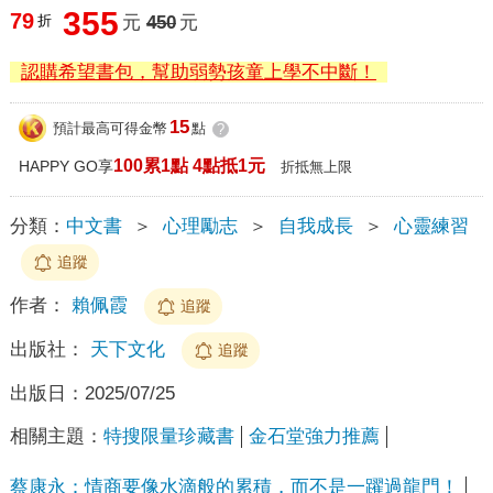
355
79
折
元
450
元
認購希望書包，幫助弱勢孩童上學不中斷！
15
預計最高可得金幣
點
?
100累1點 4點抵1元
HAPPY GO享
折抵無上限
分類：
中文書
＞
心理勵志
＞
自我成長
＞
心靈練習
追蹤
作者：
賴佩霞
追蹤
出版社：
天下文化
追蹤
出版日：
2025/07/25
相關主題：
特搜限量珍藏書
金石堂強力推薦
蔡康永：情商要像水滴般的累積，而不是一躍過龍門！