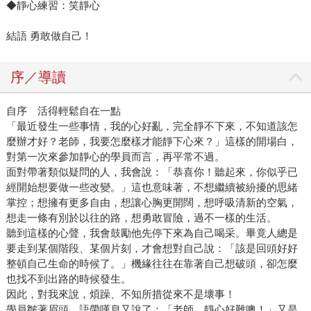
◆靜心練習：笑靜心
結語 勇敢做自己！
序／導讀
自序 活得輕鬆自在一點
「最近發生一些事情，我的心好亂，完全靜不下來，不知道該怎
麼辦才好？老師，我要怎麼樣才能靜下心來？」這樣的開場白，
對第一次來參加靜心的學員而言，再平常不過。
面對帶著類似疑問的人，我會說：「恭喜你！聽起來，你似乎已
經開始想要做一些改變。」這也意味著，不想繼續被紛擾的思緒
掌控；想擁有更多自由，想讓心胸更開闊，想呼吸清新的空氣，
想走一條有別於以往的路，想勇敢冒險，過不一樣的生活。
聽到這樣的心聲，我會鼓勵他先停下來為自己喝采。畢竟人總是
要走到某個階段、某個片刻，才會想對自己說：「該是回頭好好
整頓自己生命的時候了。」機緣往往在靠著自己想破頭，卻怎麼
也找不到出路的時候發生。
因此，對我來說，煩躁、不知所措從來不是壞事！
學員皺著眉頭，語帶嘆息又說了：「老師，靜心好難噢！」又是