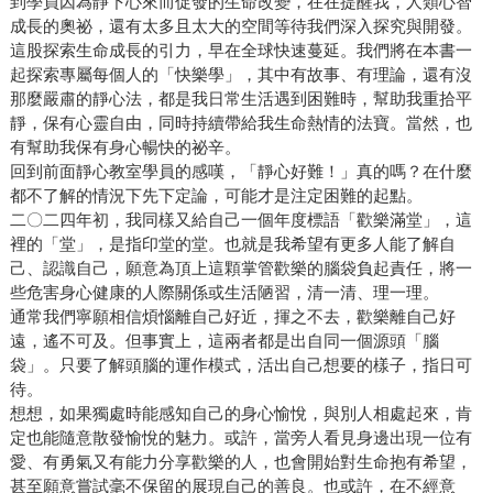
到學員因為靜下心來而促發的生命改變，在在提醒我，人類心智
成長的奧祕，還有太多且太大的空間等待我們深入探究與開發。
這股探索生命成長的引力，早在全球快速蔓延。我們將在本書一
起探索專屬每個人的「快樂學」，其中有故事、有理論，還有沒
那麼嚴肅的靜心法，都是我日常生活遇到困難時，幫助我重拾平
靜，保有心靈自由，同時持續帶給我生命熱情的法寶。當然，也
有幫助我保有身心暢快的祕辛。
回到前面靜心教室學員的感嘆，「靜心好難！」真的嗎？在什麼
都不了解的情況下先下定論，可能才是注定困難的起點。
二〇二四年初，我同樣又給自己一個年度標語「歡樂滿堂」，這
裡的「堂」，是指印堂的堂。也就是我希望有更多人能了解自
己、認識自己，願意為頂上這顆掌管歡樂的腦袋負起責任，將一
些危害身心健康的人際關係或生活陋習，清一清、理一理。
通常我們寧願相信煩惱離自己好近，揮之不去，歡樂離自己好
遠，遙不可及。但事實上，這兩者都是出自同一個源頭「腦
袋」。只要了解頭腦的運作模式，活出自己想要的樣子，指日可
待。
想想，如果獨處時能感知自己的身心愉悅，與別人相處起來，肯
定也能隨意散發愉悅的魅力。或許，當旁人看見身邊出現一位有
愛、有勇氣又有能力分享歡樂的人，也會開始對生命抱有希望，
甚至願意嘗試毫不保留的展現自己的善良。也或許，在不經意