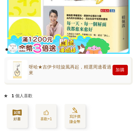
呀哈★吉伊卡哇旋風再起，精選周邊看過
加購
來
★
1
個人喜歡
寫評價
好書
喜歡+1
賺金幣