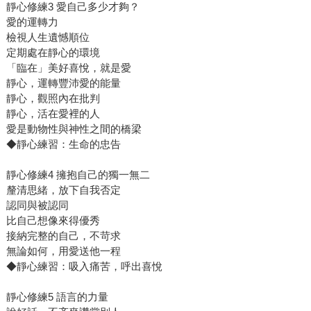
靜心修練3 愛自己多少才夠？
愛的運轉力
檢視人生遺憾順位
定期處在靜心的環境
「臨在」美好喜悅，就是愛
靜心，運轉豐沛愛的能量
靜心，觀照內在批判
靜心，活在愛裡的人
愛是動物性與神性之間的橋梁
◆靜心練習：生命的忠告
靜心修練4 擁抱自己的獨一無二
釐清思緒，放下自我否定
認同與被認同
比自己想像來得優秀
接納完整的自己，不苛求
無論如何，用愛送他一程
◆靜心練習：吸入痛苦，呼出喜悅
靜心修練5 語言的力量