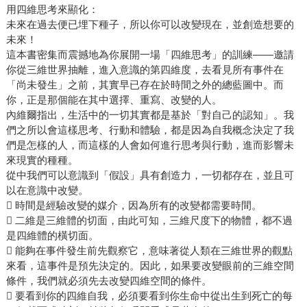
用四維思考來顯化：
未來在過去便已埋下種子，所以你可以改變現在，並創造想要的
未來！
這本書密集而震撼地為你展開一場「四維思考」的訓練——邀請
你從三維世界抽離，進入意識的第四維度，去看見所有事件在
「尚未發生」之前，其實早已存在於時間之外的總藍圖中。而
你，正是那個能在其中選擇、重寫、改變的人。
內維爾指出，生活中的一切其實都是基於「對自己的認知」。我
們之所以會這樣思考、行動和體驗，都是因為自我概念決定了我
們是怎樣的人，而這樣的人會如何進行思考與行動，進而影響未
來現實的種種。
從中我們可以意識到「假設」具有創造力，一切都存在，並且可
以在意識中改變。
 時間是經驗改變的媒介，因為所有的改變都需要時間。
 二維是三維體的切面，由此可知，三維尺度下的物體，都不過
是四維體的橫切面。
 能夠在事件發生前先觀察它，意味著從人類在三維世界的觀點
來看，這事件是預先決定的。因此，如果要改變眼前的三維空間
條件，我們就必須先去改變四維空間的條件。
 要看到你的四維自我，必須要看到你生命中從出生到死亡的每