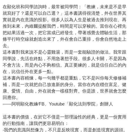
在顯化班和同學諮詢時，最常被同學問：「教練，未來是不是早
就寫好了？還是可以自己選？」這本書講得很清楚，外在世界其
實就是內在意識的投影。很多人以為人生是被過去推到現在、再
推到未來，內維爾提醒我們，時間是可以穿梭的。當你在心裡先
把結果活過一次，把它當成已經發生，帶著感覺去體驗生活，那
條平行時空線就創造出來了，外在會自己重排，你會自然地走上
去。
這本書對我來說不是心靈雞湯，而是一套能驗證的做法。我常跟
同學說，先活在終點，不用急著想手段。很多人卡關，不是因為
不會方法，而是內心不夠相信。真正要練的，就是信任自己的內
在，比信任外在更多一點。
這本書內容精煉，每一句幾乎都是重點，它不是叫你每天修修補
補，而是一次就把自己放進新的身分。當你在內在穩住富足、健
康、愛情、自由，外在就會一樣樣對齊。你是誰，世界就會怎麼
回應你。
——阿明顯化教練∕FB、Youtube「顯化法則學院」創辦人
這本書的價值，在於它不僅是一部理論性的經典，更是一份實用
的行動指南，讓我們更容易明白：
‧我們的意識與想像力，不只是反映現實，而是創造現實的源頭。