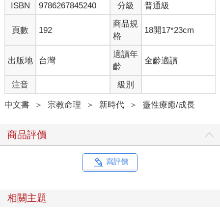
ISBN
9786267845240
分級
普通級
這想像中的動作，不能僅在一旁觀看，必須要感覺到自己真的在
從事這動作，這樣想像中的感覺對你來說才會是真實的。
商品規
頁數
192
18開17*23cm
重要的是，要永遠記住，所設想的行動必須是在願望實現後接下
格
來會發生的；而且，必須讓自己感同身受地融入到這個行動中，
直到這整件事變得非常真實，活靈活現。
適讀年
出版地
台灣
全齡適讀
比方說：你希望自己能夠升官或升職，如果這個願望真的實現，
齡
那麼，接下來你應當會受到大家祝賀——這便是你遇到的事件。
注音
級別
在選好這個你要在想像中體驗的動作後，就讓身體保持不動，試
著進入類似睡眠的狀態，這是種昏昏欲睡的感覺，但在這種狀態
中文書
＞
宗教命理
＞
新時代
＞
靈性療癒/成長
下，仍然能夠控制你的思考方向，這時你可以毫不費力地專心思
考。
現在，想像一個朋友站在你面前。伸出你那隻想像的手，放到他
商品評價
的手上。
首先，感覺這手相當的實在，如假包換，然後配合這動作，想像
與他展開對話。不要想像自己在一個遙遠的時空接受升遷的祝
寫評價
賀，而是要把對方帶來這裡，讓未來進入當下。
在一個維度更大的世界中，未來的事件就是現在的現實；更詭異
的是，在這個維度更大的世界中，現在就等同於日常生活普通三
相關主題
維空間中的這裡。
在此時此地，感覺自己就在這行動中，這跟看電影般的在看自己