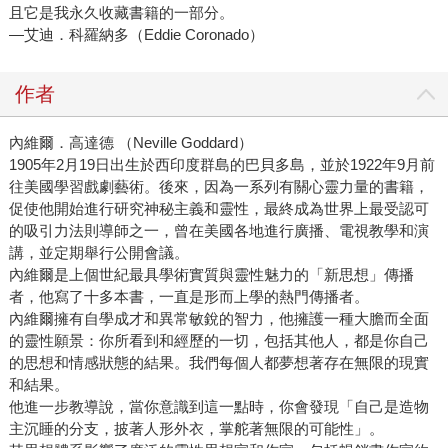
且它是我永久收藏書籍的一部分。
—艾迪．科羅納多（Eddie Coronado）
作者
內維爾．高達德 （Neville Goddard）
1905年2月19日出生於西印度群島的巴貝多島，並於1922年9月前
往美國學習戲劇藝術。後來，因為一系列有關心靈力量的書籍，
促使他開始進行研究神秘主義和靈性，最終成為世界上最受認可
的吸引力法則導師之一，曾在美國各地進行廣播、電視教學和演
講，並定期舉行公開會議。
內維爾是上個世紀最具學術實質與靈性魅力的「新思想」傳播
者，他寫了十多本書，一直是形而上學的熱門傳播者。
內維爾擁有自學成才和異常敏銳的智力，他擁護一種大膽而全面
的靈性願景：你所看到和經歷的一切，包括其他人，都是你自己
的思想和情感狀態的結果。我們每個人都夢想著存在無限的現實
和結果。
他進一步教導說，當你意識到這一點時，你會發現「自己是造物
主沉睡的分支，披著人形外衣，掌舵著無限的可能性」。