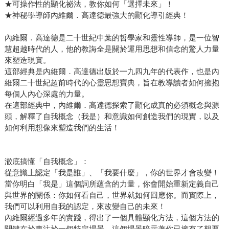
★可操作性的顯化祕法，教你如何「選擇未來」！
★神秘學導師內維爾．高達德最強大的顯化導引經典！
內維爾．高達德是二十世紀中葉的哲學家和靈性導師，是一位智
慧超越時代的人，他的教誨全是關於運用思想和信念的驚人力量
來塑造現實。
這部經典是內維爾．高達德出版於一九四九年的代表作，也是內
維爾二十世紀超前時代的心靈思想寶典，旨在教導讀者如何擁抱
每個人內心深處的力量。
在這部經典中，內維爾．高達德探索了顯化成真的必須概念與源
頭，解釋了自我概念（我是）和意識如何創造我們的現實，以及
如何利用想像來塑造我們的生活！
澈底搞懂「自我概念」：
從意識上認定「我是誰」、「我要什麼」，你的世界才會改變！
當你明白「我是」這個詞所蘊含的力量，你會開始重新定義自己
與世界的關係：你如何看自己，世界就如何回應你。而實際上，
我們可以利用自我的認定，來改變自己的未來！
內維爾經過多年的實踐，得出了一個具體顯化方法，這個方法的
關鍵在於專注於一個特定場景，這個場景暗示著你已擁有了想要