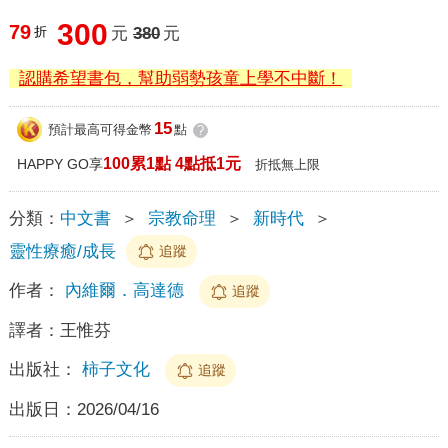
300
79
折
元
380
元
認購希望書包，幫助弱勢孩童上學不中斷！
15
預計最高可得金幣
點
?
100累1點 4點抵1元
HAPPY GO享
折抵無上限
分類：
中文書
＞
宗教命理
＞
新時代
＞
靈性療癒/成長
追蹤
作者：
內維爾．高達德
追蹤
譯者：
王惟芬
出版社：
柿子文化
追蹤
出版日：
2026/04/16