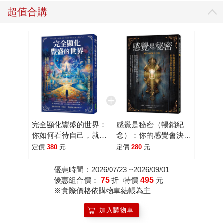
超值合購
完全顯化豐盛的世界：
感覺是秘密（暢銷紀
你如何看待自己，就會
念）：你的感覺會決定
具體實現你的未來！
你是什麼人，並且創造
定價
380
元
定價
280
元
你的真實世界！
優惠時間：2026/07/23 ~2026/09/01
優惠組合價：
75
折
特價
495
元
※實際價格依購物車結帳為主
加入購物車