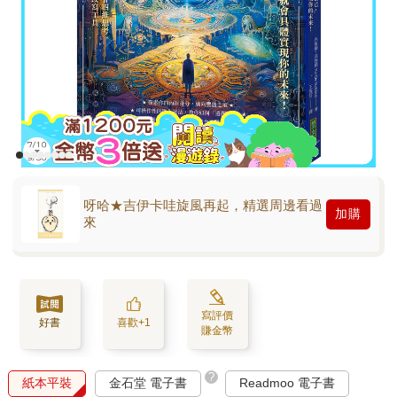
呀哈★吉伊卡哇旋風再起，精選周邊看過
加購
來
寫評價
好書
喜歡+1
賺金幣
?
紙本平裝
金石堂 電子書
Readmoo 電子書