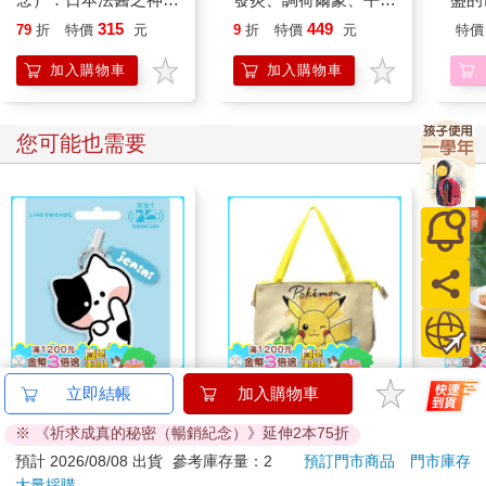
都是純潔的，若是我沒有受到譴責，我會變成什麼樣子。
你看死又看生
代謝，吃對食物，比吃
當我一頭熱的迷失在這沉思中時，發現自己超越了感官的黑暗環
315
449
79
折
特價
元
9
折
特價
元
特價
藥更有效
境，被提升到了另一境界。
加入購物車
加入購物車
這種感覺非常強烈，讓我覺得自己處於空中的火團。
《詩歌》中吟唱的「祂復活了，祂復活了」，我直覺地覺得那是
指我。
您可能也需要
然後，我似乎在夜間行走。很快就來到一個也許是古代耶路撒冷
舊城區耶穌行神蹟的畢士大池，因為在這個地方躺著一大群無能
的民眾——瞎眼的、瘸腿的、癱瘓的，但他們不是如傳統所描述
的，在那裡等待流水，而是在等待我。
當我走近時，我不假思索、不費力氣的一個接一個地將他們治
好，就像位莊嚴美麗的魔法師。
眼睛和手腳，所有的殘缺位，都從某個無形的水庫中提取出來，
並與我內心湧動的感受完美融為一體。
當一切都達到完美之際，唱詩班剛好唱到：「完成了。」
然後，這個場景消失，我醒了過來。
我知道腦中之所以會出現這個場景，是因為在專注的冥想中，我
minini SuperCard名牌
精靈寶可夢【害羞皮卡
穎寶
立即結帳
加入購物車
非常執著地在想著完美這件事，而我在冥想時，總是會與我與所
造型悠遊卡-jenini【受
丘】保冷袋
(進
思考的狀態合而為一。
※ 《祈求成真的秘密（暢銷紀念）》延伸2本75折
託代銷】
179
450
特價
元
76
折
特價
元
89
折
我完全沉浸在這個念頭裡，因此有一陣子我成了我所設想的樣
預計 2026/08/08 出貨
參考庫存量：2
預訂門市商品
門市庫存
子，而在那一刻，我所認同的崇高目的，即吸引到崇高事物與我
大量採購
加入購物車
加入購物車