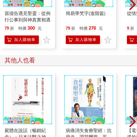
讓我再次列出改變未來的基礎，而這不過就是一個受控制的清醒
夢。
當禱告遇見聖靈：從例
簡易學梵字(進階篇)
從情
1確定你的目標——弄清楚知道自己想要什麼。
行公事到與神真實相遇
2構建一個你認為在願望實現後會遇到的事件——一個以自我行動
300
276
79
折
特價
元
79
折
特價
元
9
折
為主的事件，代表你的願望已經實現。
3保持身體不動，進入一種類似睡眠的意識狀態；然後，在腦中感
加入購物車
加入購物車
覺自己正進入所構想的動作中。同時，一直想像你實際上在此時
此地正在做這些動作，如此一來，你在想像中所經歷的，就是你
實現目標時肉身會經歷的。
其他人也看
經驗告訴我，這是達成目標的最佳方法。
然而，上述這些如果有絲毫暗示著我已完全掌握注意力的動向，
那真是我的罪過，因為之前我經歷過許多失敗。
不過，我可以呼應古代教師所說的：「我只有一件事，就是忘記
背後，努力面前的，向著標竿直跑，要得獎賞。」（《腓立比
書》3:13-14）
***
有一次，在空閒的時候，我達到冥想的「完美境界」，那時我在
屍體在說話（暢銷紀
病痛消失食療聖經：抗
【電
想，若是我的眼睛過於純潔而無法看見不義，若是萬物對我來說
念）：日本法醫之神帶
發炎、調荷爾蒙、平衡
盛的