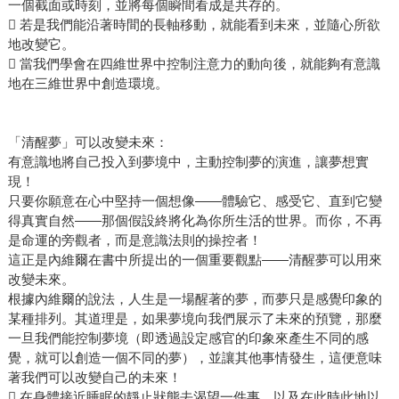
一個截面或時刻，並將每個瞬間看成是共存的。
 若是我們能沿著時間的長軸移動，就能看到未來，並隨心所欲
地改變它。
 當我們學會在四維世界中控制注意力的動向後，就能夠有意識
地在三維世界中創造環境。
「清醒夢」可以改變未來：
有意識地將自己投入到夢境中，主動控制夢的演進，讓夢想實
現！
只要你願意在心中堅持一個想像——體驗它、感受它、直到它變
得真實自然——那個假設終將化為你所生活的世界。而你，不再
是命運的旁觀者，而是意識法則的操控者！
這正是內維爾在書中所提出的一個重要觀點——清醒夢可以用來
改變未來。
根據內維爾的說法，人生是一場醒著的夢，而夢只是感覺印象的
某種排列。其道理是，如果夢境向我們展示了未來的預覽，那麼
一旦我們能控制夢境（即透過設定感官的印象來產生不同的感
覺，就可以創造一個不同的夢），並讓其他事情發生，這便意味
著我們可以改變自己的未來！
 在身體接近睡眠的靜止狀態去渴望一件事，以及在此時此地以