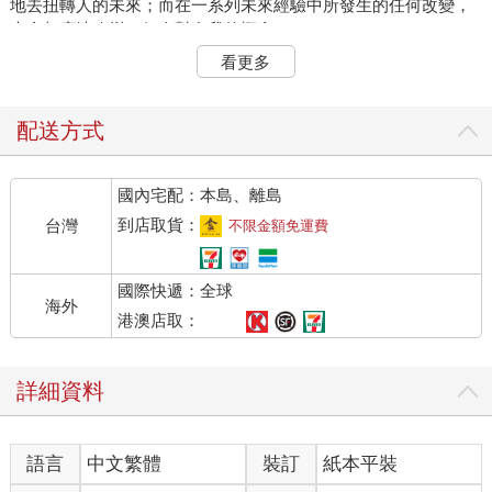
地去扭轉人的未來；而在一系列未來經驗中所發生的任何改變，
也會相應地改變一個人對自我的概念。
人認為微不足道的臆測或假想，其實會產生相當大的影響力；因
看更多
此，人應該對此重新評估，確實去體認一個假設中的創造力。
所有的改變都發生在意識裡。未來，就算事先都已準備好所有細
節，還是會有好幾種結果。因此，在生命中的每一刻，我們都有
配送方式
好幾個未來可供選擇。
國內宅配：本島、離島
***
到店取貨：
台灣
不限金額免運費
大家總是很容易輕視簡單事情的重要性，但這個改變未來的簡單
公式，是經過多年的探索和實驗才發現的。
國際快遞：全球
改變未來的第一步是願望或渴望，也就是去定義你的目標——清
海外
楚知道自己究竟想要什麼。
港澳店取：
第二步是構思一個你相信在願望實現後你會遇到的事，一個意味
著你願望實現的事件，一個具有自我主導的行動事件。
詳細資料
第三步是保持身體不動，誘發一種類似睡眠的狀態——全身放鬆
地躺在床上或坐在椅子上，想像自己很睏；然後閉上眼睛，將注
意力集中在想像你所要體驗的動作上——在心中感覺自己正在進
語言
中文繁體
裝訂
紙本平裝
入所設想的動作。
同時想像自己實際上正在此時此地執行這動作。必須要一直參與