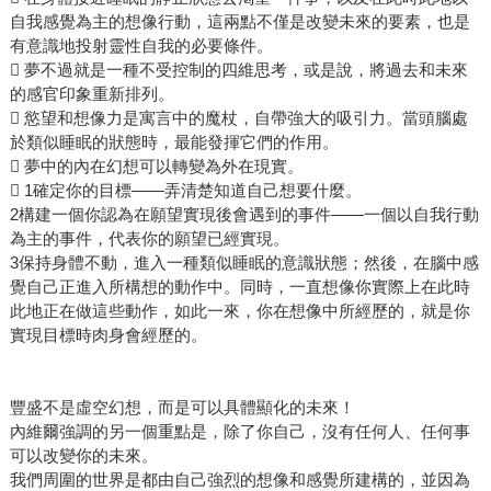
自我感覺為主的想像行動，這兩點不僅是改變未來的要素，也是
有意識地投射靈性自我的必要條件。
 夢不過就是一種不受控制的四維思考，或是說，將過去和未來
的感官印象重新排列。
 慾望和想像力是寓言中的魔杖，自帶強大的吸引力。當頭腦處
於類似睡眠的狀態時，最能發揮它們的作用。
 夢中的內在幻想可以轉變為外在現實。
 1確定你的目標——弄清楚知道自己想要什麼。
2構建一個你認為在願望實現後會遇到的事件——一個以自我行動
為主的事件，代表你的願望已經實現。
3保持身體不動，進入一種類似睡眠的意識狀態；然後，在腦中感
覺自己正進入所構想的動作中。同時，一直想像你實際上在此時
此地正在做這些動作，如此一來，你在想像中所經歷的，就是你
實現目標時肉身會經歷的。
豐盛不是虛空幻想，而是可以具體顯化的未來！
內維爾強調的另一個重點是，除了你自己，沒有任何人、任何事
可以改變你的未來。
我們周圍的世界是都由自己強烈的想像和感覺所建構的，並因為