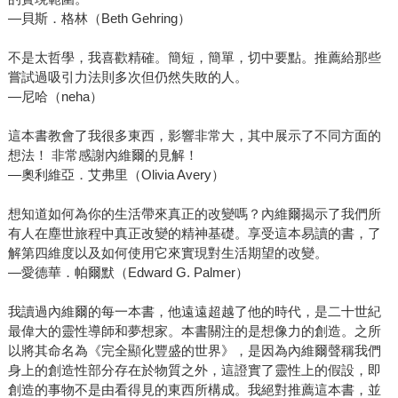
—貝斯．格林（Beth Gehring）
不是太哲學，我喜歡精確。簡短，簡單，切中要點。推薦給那些
嘗試過吸引力法則多次但仍然失敗的人。
—尼哈（neha）
這本書教會了我很多東西，影響非常大，其中展示了不同方面的
想法！ 非常感謝內維爾的見解！
—奧利維亞．艾弗里（Olivia Avery）
想知道如何為你的生活帶來真正的改變嗎？內維爾揭示了我們所
有人在塵世旅程中真正改變的精神基礎。享受這本易讀的書，了
解第四維度以及如何使用它來實現對生活期望的改變。
—愛德華．帕爾默（Edward G. Palmer）
我讀過內維爾的每一本書，他遠遠超越了他的時代，是二十世紀
最偉大的靈性導師和夢想家。本書關注的是想像力的創造。之所
以將其命名為《完全顯化豐盛的世界》，是因為內維爾聲稱我們
身上的創造性部分存在於物質之外，這證實了靈性上的假設，即
創造的事物不是由看得見的東西所構成。我絕對推薦這本書，並