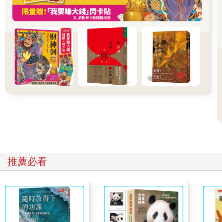
但維度並不是線條，它是一種與其他所有測量事物完全不同的方
法。也就是說，要測量一個實體的第四維度，我們只需要去測量
它除了長寬高以外的其他面向。
但除了長寬高之外，還有其他量度一物件的方法嗎？我的生命可
以用時間來衡量，無須動用到長寬高這三個維度；瞬間物體這樣
的東西是不存在的，但它的出現和消失皆可量測，它會持續一段
特定的時間。所以，我們可以不使用長寬高來量度它的壽命，時
間絕對是量度物件的第四種方式。
一個物體的維度愈多，就愈實在，也會變得愈有真實感。一條僅
存在於一個維度中的直線，在增加維度後，就會有了形狀、質量
和實質。
時間這個第四維度會帶來什麼新特質，使其遠遠超越體感，就像
體感優於面、面優於線那樣？
時間是經驗改變的媒介，因為所有的改變都需要時間。新的特質
就是可變性（changeability）。
推薦必看
觀察一下，如果我們把一物體一分為二，它的橫切面就是一個
面；把面一分為二，就會得到一條線；把線一分為二，就得到一
個點。這表示點只不過是線的橫切面，而線不過是面的橫切面，
面又只是實體的橫切面，按照這樣的邏輯，實體也只是四維物體
的橫切面。
最後，我們無可避免會得到一個結論：所有三維尺度下的物體，