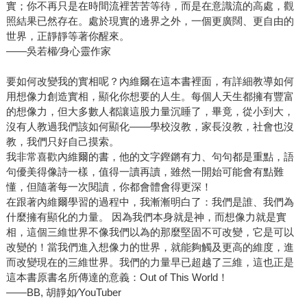
實；你不再只是在時間流裡苦苦等待，而是在意識流的高處，觀
照結果已然存在。處於現實的邊界之外，一個更廣闊、更自由的
世界，正靜靜等著你醒來。
——吳若權∕身心靈作家
要如何改變我的實相呢？內維爾在這本書裡面，有詳細教導如何
用想像力創造實相，顯化你想要的人生。每個人天生都擁有豐富
的想像力，但大多數人都讓這股力量沉睡了，畢竟，從小到大，
沒有人教過我們該如何顯化——學校沒教，家長沒教，社會也沒
教，我們只好自己摸索。
我非常喜歡內維爾的書，他的文字鏗鏘有力、句句都是重點，語
句優美得像詩一樣，值得一讀再讀，雖然一開始可能會有點難
懂，但隨著每一次閱讀，你都會體會得更深！
在跟著內維爾學習的過程中，我漸漸明白了：我們是誰、我們為
什麼擁有顯化的力量。 因為我們本身就是神，而想像力就是實
相，這個三維世界不像我們以為的那麼堅固不可改變，它是可以
改變的！當我們進入想像力的世界，就能夠觸及更高的維度，進
而改變現在的三維世界。我們的力量早已超越了三維，這也正是
這本書原書名所傳達的意義：Out of This World！
——BB, 胡靜如∕YouTuber