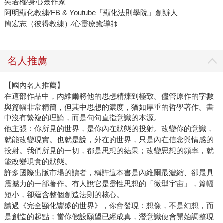
吳若權∕身心靈作家
阿明顯化教練∕FB & Youtube「顯化法則學院」創辦人
簡宏志（彼得教練）∕心靈療癒導師
名人推薦
【國內名人推薦】
在這部作品中，內維爾將他的思想精煉到極致。儘管原作的字數
與篇幅非常精簡，但其中思想的濃度，猶如厚重的哲學著作。書
中沒有繁複的理論，而是句句直指意識的本源。
他主張：你所見的世界，是你內在狀態的投射。改變你的意識，
就能改變現實。也就是說，外在的世界，只是內在信念與情感的
投射。我們所見的一切，都是思想的結果；改變思想的頻率，就
能改變現實的狀態。
許多國際出版市場的讀者，稱許這本書是內維爾最濃縮、卻最具
震撼力的一部著作。有人說它是靈性思想的「微型宇宙」，篇幅
短小，卻蘊含整個創造法則的核心。
讀過《完全顯化豐盛的世界》，你會發現：想像，不是幻想，而
是創造的起點；當你假設願望已經成真，潛意識便會開始調整現