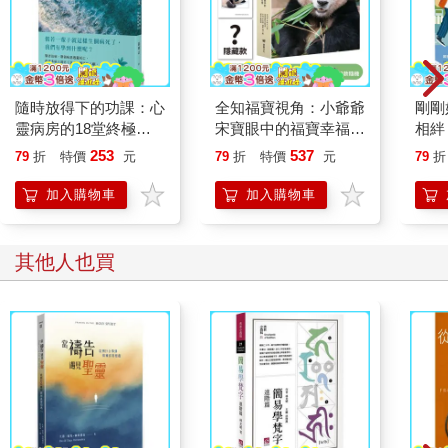
都不過是四維體的橫切面。
也就是說：當我遇見你時，我遇見的你是四維的一個截面，並沒
有看到你的四維自我。
要看到你的四維自我，必須要看到你生命中從出生到死亡的每一
個截面或時刻，並將每個瞬間看成是共存的。
隨時放得下的功課：心
全知福寶視角：小爺爺
剛剛
我要聚焦的點，應該包括你在地球上經歷過的所有感官印象，還
靈病房的18堂終極學
宋寶眼中的福寶幸福肥
相絆
要納入你可能會遭遇到的感官印象。
分
日常（首刷限量贈：拍
要的
253
537
79
折
特價
元
79
折
特價
元
79
折
我應該要把它們看成是一個當下的整體，而不是按照你所經歷的
立得風格透卡一張）
順序，一個接一個地觀看。因為變化是四維尺度的特徵，所以我
加入購物車
加入購物車
應該把它們看成是一個鮮活、有生命力的整體，是處於不斷變化
的狀態。
如果我們對這些都能清楚的認識，並將其牢記在心，那麼，這對
其他人也買
處於三維世界的我們，到底意味著什麼呢？這意味著，若是我們
能沿著時間的長軸移動，就能看到未來，並隨心所欲地改變它。
***
清醒夢是如何變成實體的，這一點對我們來說並不重要，只要接
受清醒夢是一種實體現實，這樣的意志便會帶領我們走上夢境實
現的途徑。