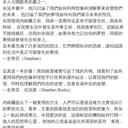
令人大開眼界的書之一。
在這本書中，他只討論了我們如何利用想像和清醒夢來改變我們
的未來， 也討論了我們的夢境如何向我們展示未來的預兆。
在我發現內維爾之前，我就一直覺得這是有可能發生的，因為有
時候， 在現實生活中發生某件事之前，我就會夢到它。這聽起來
可能很瘋狂，但我向你保證，如果你努力記住你的夢想，同樣的
事情就會發生在你身上。
這本書充滿了許多強烈的想法，它們將開拓你的思維，讓你認識
到生活中真正可能發生的事情。
—史蒂芬（Stephan）
這真是一本好書！第四維度確實引起了我的共鳴。我看到了如何
運用我們的想像和理想平行世界的運作結合，以實現我們的願
望。同時也理解我們內在的改變，也會造成外在的改變。
—史蒂芬．伯克斯（Stephen Burks）
內維爾提出了一種實用的方法，人們可以透過這種方法實現自己
的夢想生活。看來，主要的因素就是強烈的慾望和想像力，再加
上一點紀律或專注。令我驚訝的是，這個框架的機制如何打開一
個人的思想和心靈， 使他的心境遠遠超出所渴望的某些「東西」
的實現範圍。