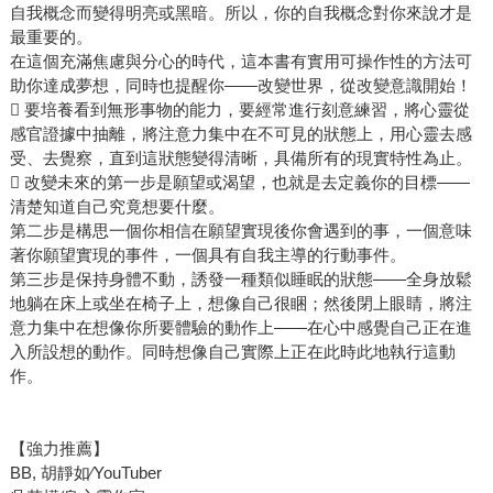
自我概念而變得明亮或黑暗。所以，你的自我概念對你來說才是
最重要的。
在這個充滿焦慮與分心的時代，這本書有實用可操作性的方法可
助你達成夢想，同時也提醒你——改變世界，從改變意識開始！
 要培養看到無形事物的能力，要經常進行刻意練習，將心靈從
感官證據中抽離，將注意力集中在不可見的狀態上，用心靈去感
受、去覺察，直到這狀態變得清晰，具備所有的現實特性為止。
 改變未來的第一步是願望或渴望，也就是去定義你的目標——
清楚知道自己究竟想要什麼。
第二步是構思一個你相信在願望實現後你會遇到的事，一個意味
著你願望實現的事件，一個具有自我主導的行動事件。
第三步是保持身體不動，誘發一種類似睡眠的狀態——全身放鬆
地躺在床上或坐在椅子上，想像自己很睏；然後閉上眼睛，將注
意力集中在想像你所要體驗的動作上——在心中感覺自己正在進
入所設想的動作。同時想像自己實際上正在此時此地執行這動
作。
【強力推薦】
BB, 胡靜如∕YouTuber