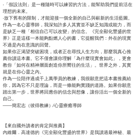
‧「假設法則」是一種隨時可以練習的方法，能幫助我們提前活在
理想的未來。
‧放下舊有的限制，才能迎接一個全新的自己與嶄新的生活藍圖。
作為一名心靈導師，我深知許多人其實並不缺乏知識或能力，而
是缺乏一種「相信自己可以改變」的信念。《完全顯化豐盛的世
界》正是這樣一本能夠點燃人心的書，它提醒我們：外在的現實
不過是內在意識的回聲。
如果你正渴望突破困境，或者正在尋找人生方向，那麼我真心推
薦你讀這本書。它不僅會讓你理解「為什麼現實會如此」，更會
教你「如何在精神層面創造你所嚮往的生活」。世界之外，其實
就是在你心靈之內。
作為一位陪伴過成千上萬學員的教練，我很願意把這本書推薦給
你，因為它不只是理論，而是一條能夠實踐的道路。如果你願意
踏出第一步，世界將回應你的信念與想像，讓你活出一個全新的
自己。
——簡宏志（彼得教練）∕心靈療癒導師
【來自國外讀者的肯定與推薦】
內維爾．高達德的《完全顯化豐盛的世界》是我讀過最神秘、最