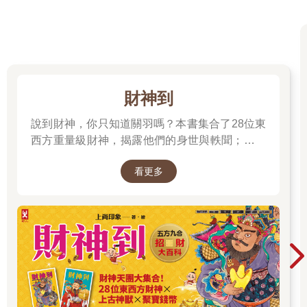
行動是不一樣的，兩者的差別就是成功與失敗之間的差別。
你現在可以想像一下自己在爬梯子，你就會明白這兩者的差別
了。閉上雙眼，想像你面前有一把梯子，感覺你真的在爬梯子。
在身體接近睡眠的靜止狀態去渴望一件事，以及在此時此地以自
我感覺為主的想像行動，這兩點不僅是改變未來的要素，也是有
意識地投射靈性自我的必要條件。
財神到
***
說到財神，你只知道關羽嗎？本書集合了28位東
西方重量級財神，揭露他們的身世與軼聞；也介
要了解人類如何根據自己的假設來塑造未來，首先，我們得了解
紹各種招財神獸、聚財寶物，帶你收穫滿滿的智
所謂「更大維度的世界」是什麼意思，因為我們是到這個更大維
看更多
慧與正能量；從神話、文學、歷史到民間信仰，
度的世界去改變未來。
能夠在事件發生前先觀察它，意味著從人類在三維世界的觀點來
走進一座華麗的紙上財神文化博物館。
看，這事件是預先決定的。
因此，如果要改變眼前的三維空間條件，我們就必須先去改變四
維空間的條件。人並不確切知道何謂更大維度的世界，而且毫無
疑問地會否認有個更大維度的自我存在。
人對長度、寬度和高度這三種維度相當熟悉，因此，會覺得若是
有第四個維度存在的話，那就應該和長寬高這三個維度一樣明
顯。