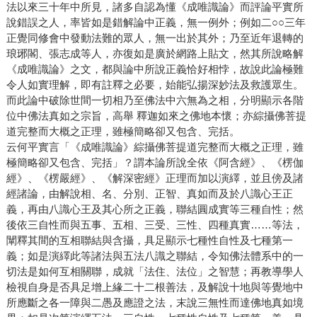
法以來三十年中所見，諸多自認為懂《成唯識論》而評論平實所
說錯誤之人，率皆如是錯解論中正義，無一例外；例如二○○三年
正覺同修會中發動法難的眾人，無一出於其外；乃至近年退轉的
琅琊閣、張志成等人，亦復如是廣於網路上貼文，然其所說略解
《成唯識論》之文，都與論中所說正義恰好相悖，故說此論極難
令人如實理解，即有註釋之必要，始能弘揚深妙法及救護眾生。
而此論中破除世間一切相乃至佛法中六無為之相，分明顯示各階
位中佛法真如之宗旨，高舉 釋迦如來之佛地本懷；亦綜攝佛菩提
道完整而大概之正理，雖極簡略卻又包含、完括。
云何平實言「《成唯識論》綜攝佛菩提道完整而大概之正理，雖
極簡略卻又包含、完括」？謂本論所說全依《阿含經》、《楞伽
經》、《楞嚴經》、《解深密經》正理而加以演繹，並且傍及諸
經諸論，由解說相、名、分別、正智、真如而及於八識心王正
義，再由八識心王及其心所之正義，聯結圓成實等三種自性；然
後依三自性而與五事、五相、三受、三性、四種真實……等法，
闡釋其間的互相聯結與含攝，具足顯示七種性自性及七種第一
義；如是演繹此等諸法與五法八識之聯結，令知佛法體系中的一
切法是如何互相關聯，成就「法住、法位」之智慧；再教導學人
檢視自身是否具足增上緣二十二根善法，及解說十地與等覺地中
所應斷之各一障與二愚及應證之法，末說三無性而達佛地真如境