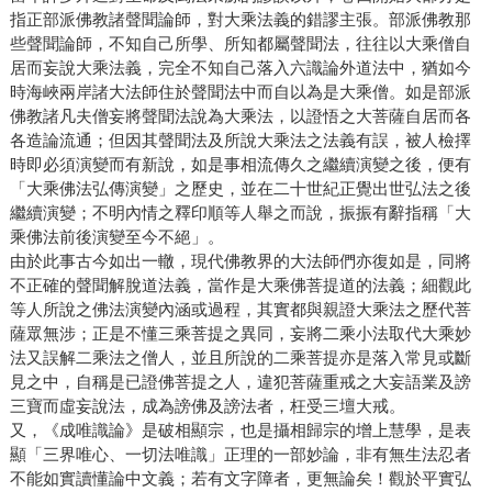
指正部派佛教諸聲聞論師，對大乘法義的錯謬主張。部派佛教那
些聲聞論師，不知自己所學、所知都屬聲聞法，往往以大乘僧自
居而妄說大乘法義，完全不知自己落入六識論外道法中，猶如今
時海峽兩岸諸大法師住於聲聞法中而自以為是大乘僧。如是部派
佛教諸凡夫僧妄將聲聞法說為大乘法，以證悟之大菩薩自居而各
各造論流通；但因其聲聞法及所說大乘法之法義有誤，被人檢擇
時即必須演變而有新說，如是事相流傳久之繼續演變之後，便有
「大乘佛法弘傳演變」之歷史，並在二十世紀正覺出世弘法之後
繼續演變；不明內情之釋印順等人舉之而說，振振有辭指稱「大
乘佛法前後演變至今不絕」。
由於此事古今如出一轍，現代佛教界的大法師們亦復如是，同將
不正確的聲聞解脫道法義，當作是大乘佛菩提道的法義；細觀此
等人所說之佛法演變內涵或過程，其實都與親證大乘法之歷代菩
薩眾無涉；正是不懂三乘菩提之異同，妄將二乘小法取代大乘妙
法又誤解二乘法之僧人，並且所說的二乘菩提亦是落入常見或斷
見之中，自稱是已證佛菩提之人，違犯菩薩重戒之大妄語業及謗
三寶而虛妄說法，成為謗佛及謗法者，枉受三壇大戒。
又，《成唯識論》是破相顯宗，也是攝相歸宗的增上慧學，是表
顯「三界唯心、一切法唯識」正理的一部妙論，非有無生法忍者
不能如實讀懂論中文義；若有文字障者，更無論矣！觀於平實弘