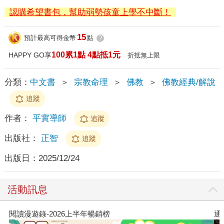
認購希望書包，幫助弱勢孩童上學不中斷！
15
預計最高可得金幣
點
?
100累1點 4點抵1元
HAPPY GO享
折抵無上限
分類：
中文書
＞
宗教命理
＞
佛教
＞
佛教經典/解說
追蹤
作者：
平實導師
追蹤
出版社：
正智
追蹤
出版日：
2025/12/24
活動訊息
閱讀漫遊錄-2026上半年暢銷榜
通