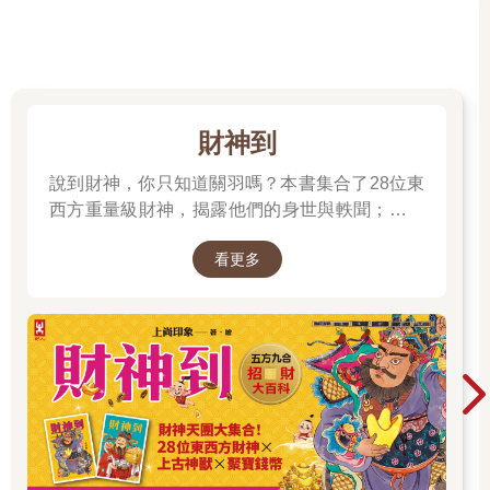
三界世間及一切有情等萬法，即是諸法之本源，禪宗名之為「父
母未生前的本來面目」。七轉識既然要依第八識所含藏的自識種
子的流注，方能有七識心及心所的現行及運作，當然要有第八識
及所含藏的種子作為「因緣依」。
「二、增上緣依，謂內六處；諸心心所皆託此依，離俱有根，必
財神到
不轉故。」六識心的第二個「所依」即是「增上緣依」，就是
「內六處」；「內六處」是指意根和五勝義根，亦名六識的「俱
說到財神，你只知道關羽嗎？本書集合了28位東
有依」。如是「所依」並非直接的「所依」，而是要有如是「增
西方重量級財神，揭露他們的身世與軼聞；也介
上緣依」，六識種方能從第八識心體流注出來；若無內六處的意
紹各種招財神獸、聚財寶物，帶你收穫滿滿的智
根與五勝義根作增上緣，六識種子都無可能流注出來而現行。但
看更多
慧與正能量；從神話、文學、歷史到民間信仰，
這「內六處」只屬於六識間接的「所依」，「因緣依」才是六識
直接的「所依」。
走進一座華麗的紙上財神文化博物館。
例如眼識要依眼勝義根不壞，方得現起及運作，則眼勝義根即名
眼識之「增上緣依」；乃至意識要依於意根作「增上緣依」，方
得從第八識心體中現行及運作，則意根即是意識之「增上緣
依」。如果五勝義根未毀壞，但五扶塵根已經毀壞而不能觸外六
塵，致使五識種子無法流注，導致五識不能正常現行，世俗法中
說為殘障，認為五識不現行。但事實上五識並非全然不現行，只
是現行後所見不同於外六塵境界，而是無法使用的嚴重殘缺的五
塵，因為第八識無法藉五扶塵根領受外六塵故，於五勝義根中所