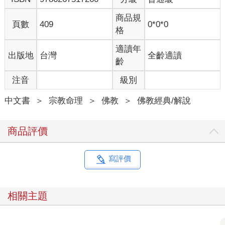
依」，因第八識心體及其所生法，是諸心心所之「所依」及「所
緣」，而第八識是五陰等萬法的根源，故此不說第八識有「因緣
商品規
頁數
409
0*0*0
依」。若從第八識於三界中的現行位而言，則仍需有「因緣
格
依」，否則第八識即無現行之義，故第八識之現識位仍有「因緣
依」，如是「所依」是自己所流注之自識種子故；但亦可說為無
適讀年
出版地
台灣
全齡適讀
此依，總依所觀立場之異而有異說，不可侷定一說。然下文亦依
齡
現識位，說有「因緣依」；是故總說之後，分說三依之名及義；
注音
級別
此三名及義，皆屬於持業釋，皆以依其所持之業行而闡釋故。
「一、因緣依，謂自種子；諸有為法皆託此依，離自因緣，必不
中文書
＞
宗教命理
＞
佛教
＞
佛教經典/解說
生故。」由七轉識必有「所依」之故，玄奘說七轉識的所有心與
心所，全都有「所依」，如是「所依」總共而言就只有三種：因
緣依、增上緣依、等無間緣依——又名開導依。
商品評價
第一種所依名為「因緣依」，又名「種子依」；是說七轉識等心
與心所，一定要依第八異熟識中所含藏的七識各自的種子流注出
來，這七識及其功能才會現行，所以七識心與心所一定都同有此
寫評價
一「因緣依」；若是離此「因緣依」，七轉識與諸心所就沒有可
能出生的緣故。
此謂第八識心體執持七識心王的種子並能流注，方能成為七轉識
相關主題
之「因緣依」，亦謂阿賴耶識心體常、?、有作用，並非部派佛教
諸聲聞僧所說的「第八識是只有名相言詞之施設法」，或說為
「種子的集合體」；以有實體及有作用行相而能生諸法故，成就