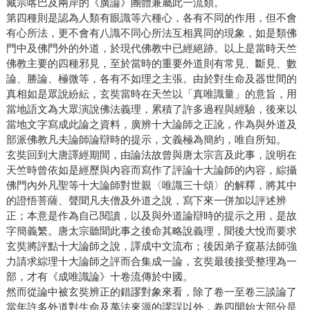
藏宗喀巴及兩岸的《廣論》團體兼屬此一流類。
第四種則是認為人類有眼識等六種心，各有不同的作用，但不會
有心所法，更不會有八識不同心所法互相異同的現象，如是類佛
門中及佛門外的外道，於現代佛教中已經絕跡。以上是當時天竺
佛教主要的四種邪見，至於當時的重要外道則有常見、斷見、數
論、勝論、極微等，各有不如理之主張。由於對生命及器世間的
真相如是眾說紛紜，玄奘當時在天竺以「真唯識量」的意旨，用
當地語文為大眾演說佛法義理，累積了許多過程與經驗，後來以
當地文字寫成此論之資料，廣辨十大論師之正訛，作為與外道及
部派佛教凡夫論師論辯時的提示，文義極為簡約，唯自所知。
玄奘回到大唐譯經期間，由論法故曾與唐太宗言及此事，說明在
天竺時曾依如是經歷與內容而寫作了評論十大論師的內容，綜攝
佛門內外凡聖等十大論師對世親〈唯識三十頌〉的解釋，將其中
的證悟菩薩、聲聞凡夫僧及外道之說，寫下來一併加以評述辨
正；本意是作為自己閱讀，以及與外道論辯時的提示之用，是故
字簡義繁。唐太宗聽聞此事之後命其略說義理，聞後大悅而要求
玄奘將評點十大論師之說，譯成中文流布；後因弟子窺基法師強
力請求綜理十大論師之評而合集成一論，玄奘最後接受整理為一
部，才有《成唯識論》十卷流傳於中國。
然而從論中被玄奘辨正的錯謬對象來看，除了卷一至卷三談論了
當年許多外道對生命及萬法來源的謬誤以外，卷四開始大部分是