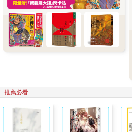
顯現的內五塵即成為極簡單而無變化的內五塵，久之則使前五識
消失而不現行，如是應知。此時只需將部分毀損的扶塵根移植新
扶塵根後，第八識即得接收外塵，便可將外塵如實變現於勝義根
中，五識中的某一識即可正常現行及了別。若是勝義根的殘障，
目前的醫學無法移植器官，即無可能修復，是故說「內六處」的
意根及五勝義根是六識的「增上緣依」。
六識心及其心所全都必須託於這六個所依根「內六處」，六識方
能同在根塵觸處生起；若是離開了「俱有依」等六根作為「增上
緣」的「所依」，六識必定不能從第八識中生起及運作的緣故，
是故六根即是六識的「俱有依根」。然此「俱有依」，前五識與
意識互有多少之不同，容後論文中再解，此勿先述。至於此「增
上緣依」之廣義，詳如增上班中解說。
「三、等無間緣依，謂前滅意；諸心心所皆託此依，離開導根，
必不起故。」七轉識的第三個「所依」是「等無間緣依」，是指
推薦必看
前一剎那斷滅的意根種子，可以引生下一剎那的意根種子和諸心
的心所種子；六轉識自身種子亦復如是，能開導同類識的後種子
流注產生現行，是故「等無間緣依」又名「開導依」。七轉識及
其心所若是離開了「開導依」時，種子必定無法繼續生起的緣
故，便無七轉識可得。
如是「等無間緣依」又名「開導依」，謂八識心王的自識種子不