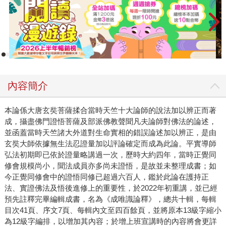
內容簡介
本論係大唐玄奘菩薩揉合當時天竺十大論師的說法加以辨正而著
成，攝盡佛門證悟菩薩及部派佛教聲聞凡夫論師對佛法的論述，
並函蓋當時天竺諸大外道對生命實相的錯誤論述加以辨正，是由
玄奘大師依據無生法忍證量加以評論確定而成為此論。平實導師
弘法初期即已依於證量略講過一次，歷時大約四年，當時正覺同
修會規模尚小，聞法成員亦多尚未證悟，是故並未整理成書；如
今正覺同修會中的證悟同修已超過六百人，鑑於此論在護持正
法、實證佛法及悟後進修上的重要性，於2022年初重講，並已經
預先註釋完畢編輯成書，名為《成唯識論釋》，總共十輯，每輯
目次41頁、序文7頁、每輯內文至四百餘頁，並將原本13級字縮小
為12級字編排，以增加其內容；於增上班宣講時的內容將會更詳