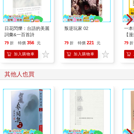
斷流注之時，都是前識種開避其位，令同一類的後識種繼於其位
而生起，則前識種即是後識種的「開導依」，因為前識種對後識
種有引導作用故。例如前眼識種子要於眼勝義根中現行之後隨即
落謝，避免佔用眼勝義根之位置；眼識種子於落謝回歸第八識之
同時，能引導後眼識種子繼於眼勝義根處所生起，如是前眼識種
日花閃爍：台語的美麗
叛逆玩家 02
一本
子即是後眼識種子之「開導依」，亦名「等無間緣依」，因為前
詞彙&一百首詩
【漫
後眼識種子的流注之間都同樣相等而無間隔，方能作為後眼識種
行動
356
221
79
折
特價
元
79
折
特價
元
79
折
子現行的所依緣。
開關
「行
同一類識的前後種子之間都是相等無間，持續於相應的所依根位
加入購物車
加入購物車
學方
置現行，也同樣都不能容受其他識的種子插入其位置導致間斷，
亦不能容許前後種子之間有第二、第三剎那之間斷；如是前識種
能引生後識種繼續不斷而成就該識的「了別」作用，前後種子之
其他人也買
間都是「等無間」，是故說前識種為後識種之「等無間緣依」，
因為前識種能引導後識種緊跟其後於同一位置中現起故。
但八識心王互相之間同樣也有「等無間緣依」，因為八識心王現
行之後的運行之時，也是前後種子互相有橫向的所依緣，也是相
等無間，是故意識藉此緣便能了知前五識所了別的五塵，意根藉
此緣便能了知前六識所了別的六塵，第八異熟識亦藉此「等無間
緣依」而了知意根的意向而作配合等，皆是八識心王之間的「等
無間緣依」。
「唯心心所具三所依，名有所依，非所餘法。」只有七轉識與心