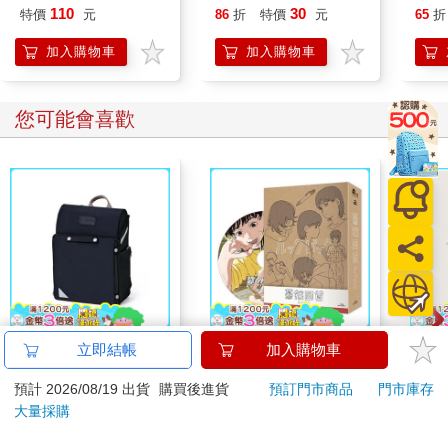
去污
成，彼依引生後種說故；種生芽等，非勝義故；種滅芽生，非極
110
30
特價
元
86
折
特價
元
65
折
65
成故；焰炷同時，互為因故。然種自類，因果不俱；種現相生，
水防
加入購物車
加入購物車
決定俱有；故《瑜伽》說，無常法與他性為因，亦與後念自性為
具亮
因，是因緣義。自性言顯：種子自類，前為後因。他性言顯：種
殘渣
與現行，互為因義。《攝大乘論》亦作是說：藏識、染法，互為
您可能會喜歡
因緣；猶如束蘆，俱時而有。又說種子與果必俱，故種子依，定
非前後。設有處說『種果前後』，應知皆是隨轉理門。如是，八
識及諸心所，定各別有種子所依。」
語譯：【三種所依中的第一種子依，難陀及勝子論師等人說：
「要種子滅了以後，現行果才會出生。得要沒有種子之後才能有
已生的識，這道理是《雜集論》所說的緣故；因為種子與芽、
枝、葉等，不會同時存在的緣故。」護法菩薩及玄奘等人破斥他
們的主張說：他們援引《雜集論》的說法想要作為所說的證據是
不能成立的，因為論中是依前念種子引生後念種子的等無間緣而
說的緣故，並不是在說因緣；至於種子出生芽、枝、葉等，都屬
於世間法而不是勝義法的緣故，不應援引；而且世間法中的種子
【PUGO】聰明書包
驀然回首(藍光典藏版)
【電
立即結帳
加入購物車
滅後芽等才出生，並非最究極的道理故；猶如火焰與燈心同時存
3.0 plus(中低年級)酷
店
在，是互相作為火因的緣故。然而從心的種子自類上來講，因法
預計 2026/08/19 出貨
購買後進貨
預訂門市商品
門市庫存
黑 全新進化玩美上市
4161
1550
95
折
特價
元
特價
元
特價
與果法是不能同時存在的；得要種子出現時果法的行相才會出
大量採購
生，所以種子的行相與果法的行相，決定是同時都存在的俱有
加入購物車
預購限定