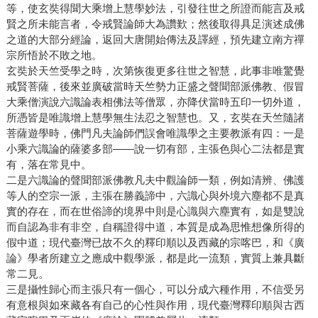
等，使玄奘得聞大乘增上慧學妙法，引發往世之所證而能言及戒
賢之所未能言者，令戒賢論師大為讚歎；然後取得具足演述成佛
之道的大部分經論，返回大唐開始傳法及譯經，預先建立南方禪
宗所悟於不敗之地。
玄奘於天竺受學之時，次第恢復更多往世之智慧，此事非唯驚覺
戒賢菩薩，後來並廣破當時天竺勢力正盛之聲聞部派佛教、假冒
大乘僧演說六識論表相佛法等僧眾，亦降伏當時五印一切外道，
所憑皆是唯識增上慧學無生法忍之智慧也。又，玄奘在天竺隨諸
菩薩遊學時，佛門凡夫論師們誤會唯識學之主要教派有四：一是
小乘六識論的薩婆多部——說一切有部，主張色與心二法都是實
有，落在常見中。
二是六識論的聲聞部派佛教凡夫中觀論師一類，例如清辨、佛護
等人的空宗一派，主張在勝義諦中，六識心與外境六塵都不是真
實的存在，而在世俗諦的境界中則是心識與六塵實有，如是雙說
而自認為非有非空，自稱證得中道，本質是成為思惟想像所得的
假中道；現代臺灣已故不久的釋印順以及西藏的宗喀巴，和《廣
論》學者所建立之應成中觀學派，都是此一流類，實質上兼具斷
常二見。
三是攝性歸心而主張只有一個心，可以分成六種作用，不信受另
有意根與如來藏各有自己的心性與作用，現代臺灣釋印順與古西