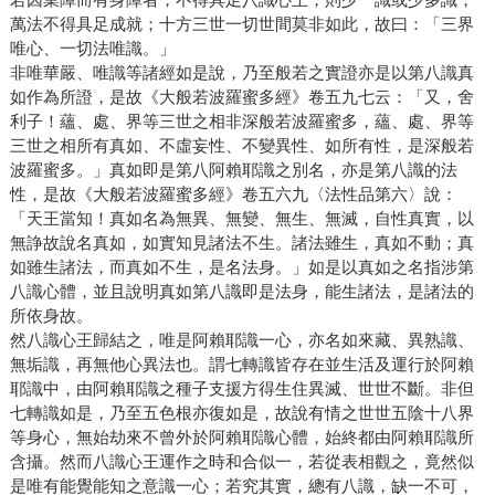
萬法不得具足成就；十方三世一切世間莫非如此，故曰：「三界
唯心、一切法唯識。」
非唯華嚴、唯識等諸經如是說，乃至般若之實證亦是以第八識真
如作為所證，是故《大般若波羅蜜多經》卷五九七云：「又，舍
利子！蘊、處、界等三世之相非深般若波羅蜜多，蘊、處、界等
三世之相所有真如、不虛妄性、不變異性、如所有性，是深般若
波羅蜜多。」真如即是第八阿賴耶識之別名，亦是第八識的法
性，是故《大般若波羅蜜多經》卷五六九〈法性品第六〉說：
「天王當知！真如名為無異、無變、無生、無滅，自性真實，以
無諍故說名真如，如實知見諸法不生。諸法雖生，真如不動；真
如雖生諸法，而真如不生，是名法身。」如是以真如之名指涉第
八識心體，並且說明真如第八識即是法身，能生諸法，是諸法的
所依身故。
然八識心王歸結之，唯是阿賴耶識一心，亦名如來藏、異熟識、
無垢識，再無他心異法也。謂七轉識皆存在並生活及運行於阿賴
耶識中，由阿賴耶識之種子支援方得生住異滅、世世不斷。非但
七轉識如是，乃至五色根亦復如是，故說有情之世世五陰十八界
等身心，無始劫來不曾外於阿賴耶識心體，始終都由阿賴耶識所
含攝。然而八識心王運作之時和合似一，若從表相觀之，竟然似
是唯有能覺能知之意識一心；若究其實，總有八識，缺一不可，