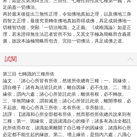
界；如是次第演繹五法、三自性、七種性自性及七種第一義，具
足函蓋一切佛法。
再於最末後提出三無性正理，令知佛地真如之理，以及佛地三身
四智之正理，最後究竟轉依佛地真如而得成佛，具足成就佛地一
切種智功德，突顯「一切法唯識」之正義。《成唯識論》如是正
理，若未證得無生法忍者皆所不知，又其文字極為簡略而含義甚
廣，故說本論極簡略而包含、完括一切佛法，具足成佛之道。
試閱
第三目 七轉識的三種所依
論文：「諸心心所皆有所依，然彼所依總有三種：一、因緣依，
謂自種子；諸有為法皆託此依，離自因緣，必不生故。二、增上
緣依，謂內六處；諸心心所皆託此依，離俱有根，必不轉故。
三、等無間緣依，謂前滅意；諸心心所皆託此依，離開導根，必
不起故。唯心心所具三所依，名有所依，非所餘法。」
語譯：【諸識和心所全部都有所依，然而那些所依總共說來則有
三種：第一、因緣依，是說諸識自心的種子；諸多有為法全都託
此所依而存在，諸識如果離開了自己種子的因緣依，諸識和心所
必定都不能生起的緣故。第二、增上緣依，是指內六處；八識心