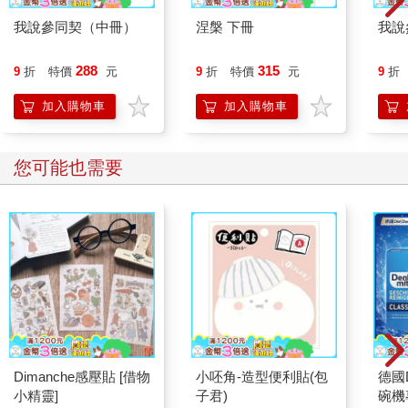
所具備這三種所依，名為「有所依」，並非其餘的色法、不相應
我說參同契（中冊）
涅槃 下冊
我說
行法、無為法等諸法，能具有這三種「所依」。例如第八異熟
識，是七轉識及其心所之「所依」故，是萬法之主體故，亦可獨
288
315
9
折
特價
元
9
折
特價
元
9
折
存於無餘涅槃中故，不必依於他法而存在或現行故，不名「有所
依」。又如無心定中六識俱滅，亦不名「有所依」；其中唯有意
加入購物車
加入購物車
根依第八識轉，名為「有所依」。故說七轉識等皆「有所依」，
必須各以第八識及諸根或多或少作為依止故。例如意識在人間之
現行，必須有五勝義根、法塵、意根、第八識種子及現行識作為
您可能也需要
所依，否則不能現起，其「所依」多，故名「有所依」；故說意
識的「所依」同有「因緣依、等無間緣依」，也必須要有意根及
法塵作為「增上緣依」，方能現起。
二無心定中的色法只有「因緣依」，要依第八識流注色法種子方
得存在故；但進入二無心定時，六識之「因緣依」亦停止運作，
是故暫時成為無所依。無心定中的無為法，則是三依皆無，以是
八識心王及心所、色法之所顯法故，並無實體故無「所依」。是
故二無心定中此等諸法，不得名為「有所依」。
第四目 因緣依——種子依及辨正
Dimanche感壓貼 [借物
小呸角-造型便利貼(包
德國D
論文：「初種子依，有作是說：『要種滅已，現果方生。無種已
小精靈]
子君)
碗機
生，《集論》說故；種與芽等，不俱有故。』有義：彼說為證不