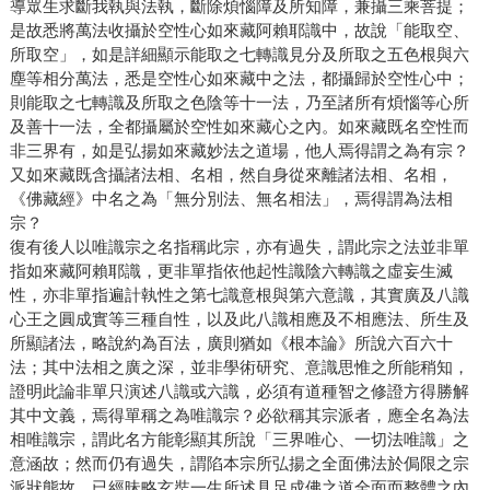
導眾生求斷我執與法執，斷除煩惱障及所知障，兼攝三乘菩提；
是故悉將萬法收攝於空性心如來藏阿賴耶識中，故說「能取空、
所取空」，如是詳細顯示能取之七轉識見分及所取之五色根與六
塵等相分萬法，悉是空性心如來藏中之法，都攝歸於空性心中；
則能取之七轉識及所取之色陰等十一法，乃至諸所有煩惱等心所
及善十一法，全都攝屬於空性如來藏心之內。如來藏既名空性而
非三界有，如是弘揚如來藏妙法之道場，他人焉得謂之為有宗？
又如來藏既含攝諸法相、名相，然自身從來離諸法相、名相，
《佛藏經》中名之為「無分別法、無名相法」，焉得謂為法相
宗？
復有後人以唯識宗之名指稱此宗，亦有過失，謂此宗之法並非單
指如來藏阿賴耶識，更非單指依他起性識陰六轉識之虛妄生滅
性，亦非單指遍計執性之第七識意根與第六意識，其實廣及八識
心王之圓成實等三種自性，以及此八識相應及不相應法、所生及
所顯諸法，略說約為百法，廣則猶如《根本論》所說六百六十
法；其中法相之廣之深，並非學術研究、意識思惟之所能稍知，
證明此論非單只演述八識或六識，必須有道種智之修證方得勝解
其中文義，焉得單稱之為唯識宗？必欲稱其宗派者，應全名為法
相唯識宗，謂此名方能彰顯其所說「三界唯心、一切法唯識」之
意涵故；然而仍有過失，謂陷本宗所弘揚之全面佛法於侷限之宗
派狀態故，已經昧略玄奘一生所述具足成佛之道全面而整體之內