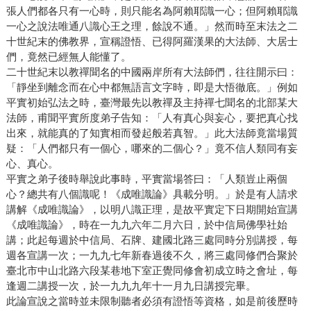
張人們都各只有一心時，則只能名為阿賴耶識一心；但阿賴耶識
一心之說法唯通八識心王之理，餘說不通。」然而時至末法之二
十世紀末的佛教界，宣稱證悟、已得阿羅漢果的大法師、大居士
們，竟然已經無人能懂了。
二十世紀末以教禪聞名的中國兩岸所有大法師們，往往開示曰：
「靜坐到離念而在心中都無語言文字時，即是大悟徹底。」例如
平實初始弘法之時，臺灣最先以教禪及主持禪七聞名的北部某大
法師，甫聞平實所度弟子告知：「人有真心與妄心，要把真心找
出來，就能真的了知實相而發起般若真智。」此大法師竟當場質
疑：「人們都只有一個心，哪來的二個心？」竟不信人類同有妄
心、真心。
平實之弟子後時舉說此事時，平實當場答曰：「人類豈止兩個
心？總共有八個識呢！《成唯識論》具載分明。」於是有人請求
講解《成唯識論》，以明八識正理，是故平實定下日期開始宣講
《成唯識論》，時在一九九六年二月六日，於中信局佛學社始
講；此起每週於中信局、石牌、建國北路三處同時分別講授，每
週各宣講一次；一九九七年新春過後不久，將三處同修們合聚於
臺北市中山北路六段某巷地下室正覺同修會初成立時之會址，每
逢週二講授一次，於一九九九年十一月九日講授完畢。
此論宣說之當時並未限制聽者必須有證悟等資格，如是前後歷時