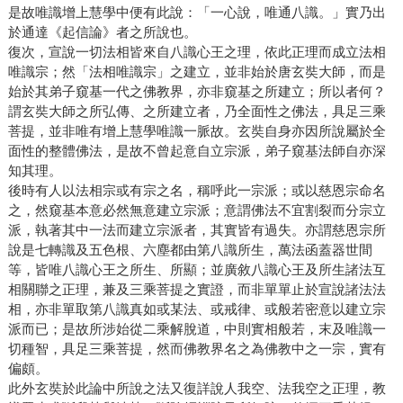
是故唯識增上慧學中便有此說：「一心說，唯通八識。」實乃出
於通達《起信論》者之所說也。
復次，宣說一切法相皆來自八識心王之理，依此正理而成立法相
唯識宗；然「法相唯識宗」之建立，並非始於唐玄奘大師，而是
始於其弟子窺基一代之佛教界，亦非窺基之所建立；所以者何？
謂玄奘大師之所弘傳、之所建立者，乃全面性之佛法，具足三乘
菩提，並非唯有增上慧學唯識一脈故。玄奘自身亦因所說屬於全
面性的整體佛法，是故不曾起意自立宗派，弟子窺基法師自亦深
知其理。
後時有人以法相宗或有宗之名，稱呼此一宗派；或以慈恩宗命名
之，然窺基本意必然無意建立宗派；意謂佛法不宜割裂而分宗立
派，執著其中一法而建立宗派者，其實皆有過失。亦謂慈恩宗所
說是七轉識及五色根、六塵都由第八識所生，萬法函蓋器世間
等，皆唯八識心王之所生、所顯；並廣敘八識心王及所生諸法互
相關聯之正理，兼及三乘菩提之實證，而非單單止於宣說諸法法
相，亦非單取第八識真如或某法、或戒律、或般若密意以建立宗
派而已；是故所涉始從二乘解脫道，中則實相般若，末及唯識一
切種智，具足三乘菩提，然而佛教界名之為佛教中之一宗，實有
偏頗。
此外玄奘於此論中所說之法又復詳說人我空、法我空之正理，教