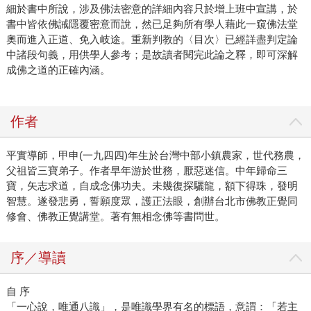
細於書中所說，涉及佛法密意的詳細內容只於增上班中宣講，於
書中皆依佛誡隱覆密意而說，然已足夠所有學人藉此一窺佛法堂
奧而進入正道、免入岐途。重新判教的〈目次〉已經詳盡判定論
中諸段句義，用供學人參考；是故讀者閱完此論之釋，即可深解
成佛之道的正確內涵。
作者
平實導師，甲申(一九四四)年生於台灣中部小鎮農家，世代務農，
父祖皆三寶弟子。作者早年游於世務，厭惡迷信。中年歸命三
寶，矢志求道，自成念佛功夫。未幾復探驪龍，額下得珠，發明
智慧。遂發悲勇，誓願度眾，護正法眼，創辦台北市佛教正覺同
修會、佛教正覺講堂。著有無相念佛等書問世。
序／導讀
自 序
「一心說，唯通八識」，是唯識學界有名的標語，意謂：「若主