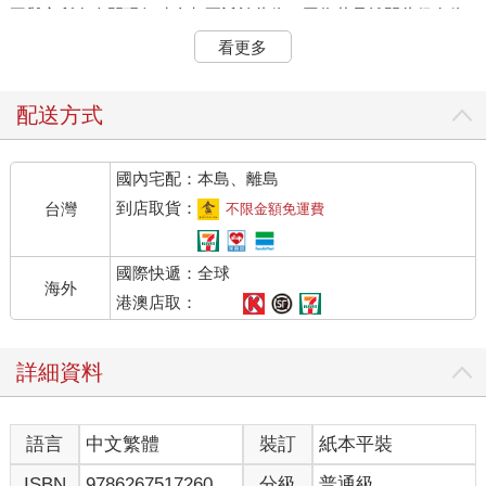
王與心所在人間現行時全都要託於此依，因為若是離開此俱有依
根時，諸識必定不可能於人間運轉的緣故。第三、等無間緣依，
看更多
是說前一剎那滅失的意；諸多心與心所全都要託於此依，若遠離
了這個開導依根，心所必定不能生起的緣故。唯有心與心所具備
這三種所依，名為有所依，不是所餘的諸法有這三種所依。】
配送方式
釋義：「諸心心所皆有所依，然彼所依總有三種：」此乃第一，
總說三種所依。於佛法的唯識增上慧學中，諸法的「所依」與
國內宅配：本島、離島
「所緣」是很重要的課題，必須加以探討，始能成就無生法忍，
方能次第邁向佛地。《瑜伽師地論》卷五十五：【問：何故名有
到店取貨：
台灣
不限金額免運費
行？答：於一所緣作無量種差別行相轉故。問：何故名有所依？
答：由一種類託眾所依差別轉故。雖有為法無無依者，然非此中
國際快遞：全球
所說依義，唯?所依為此量故。】
海外
七轉識及其心所都有「所依」，方能緣於諸法而運行，如是「所
港澳店取：
依」共有三種；但第八識於三界中現行時，亦必定有「所依」，
例如要依意根的我執及我所執的作意，八識心王方能於欲界中現
詳細資料
行，以此緣故《楞伽經》中 世尊說意根為「現識」，此謂意根是
促使第八識現行諸法之因。但意根如是成為第八識之「所依」，
只能成為「增上緣依」，不名俱有依，以第八識可以獨存不滅而
語言
中文繁體
裝訂
紙本平裝
不必依止其他任何一法故，例如處於無餘依涅槃中。
第八識於三界中現行時，亦同時有「等無間緣依」，但無「因緣
ISBN
9786267517260
分級
普通級