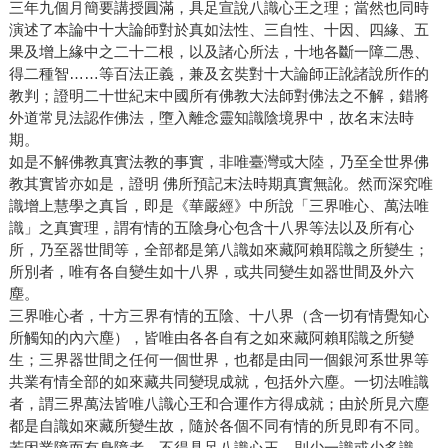
三年九個月簡要講授圓滿，具足宣說八識心王之理；當然也同時
演述了本論中十大論師對於真如法性、三自性、十因、四緣、五
果及增上緣中之二十二根，以及諸心所法，十地各斷一障二愚、
得二種智……等百法正義，兼及玄奘對十大論師正訛諸說所作的
教判；證明二十世紀末中國所有佛教大法師對佛法之不解，錯將
外道常見法認作佛法，墮入離念靈知識陰境界中，故名末法時
期。
如是不解佛教真實法教的事實，非唯臺灣或大陸，乃至全世界佛
教其實皆亦如是，證明 佛所預記末法時期真實無訛。然而深究唯
識增上慧學之真旨，即是《華嚴經》中所說「三界唯心、萬法唯
識」之真實理，謂有情的五陰身心包含十八界等法以及所有心
所，乃至器世間等，全部都是第八識如來藏阿賴耶識之所變生；
所別者，唯有各自變生如十八界，或共同變生如器世間及外六
塵。
三界唯心者，十方三界有情的五陰、十八界（含一切有情覺知心
所觸知的內六塵），皆唯由各各自有之如來藏阿賴耶識之所變
生；三界器世間之任何一個世界，也都是由同一個銀河系世界等
共業有情全部的如來藏共同變現成就，包括外六塵。一切法唯識
者，謂三界萬法皆唯八識心王和合運作方得成就；由於所見六塵
都是自識如來藏所變生故，隨於各個不同有情的所見即有不同。
若因業障而有身障者，不得具足八識心王，則少一識或少多識，