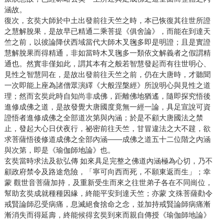
涵故。
復次，玄奘大師於中土出發前往天竺之時，本已恢復其往世所證
之慧解脫果，是故早已精通二乘菩提《俱舍論》，而能在到達天
竺之前，以彼論降伏西域當代大師木叉毱多即是明證；且是實證
慧解脫果而得精通，非如當時木叉毱多一類依文解義者之假謂精
通也。然實非僅如此，謂其本有之般若智慧發起而有往世明心、
見性之智慧同在，是故出發前往天竺之前，仍在大唐時，才聽聞
一次即能上座為諸僧眾演繹《大般涅槃經》所說明心與見性之道
理；然而玄奘此時自知尚非成佛，距離佛地猶遙，隨即探究悟後
進修成佛之道，是故發覺大唐國度竟無一經一論，具足宣說可資
證悟者進修成佛之全部道次第與內涵；於是不顧大唐國法之禁
止，發起大心日伏夜行，祕密前往天竺，甘冒違法之大不韙，欲
求菩薩悟後修道成佛之全部內涵——成佛之道五十二位階之內涵
與次第，即是《瑜伽師地論》也。
玄奘當時求法及欲弘傳 如來具足完整之佛道內涵極為心切，乃不
顧政府禁令及路途危險，「寧可向西而死，不願東返而生」；幸
蒙 觀世音菩薩加持，及重新受生而來之往世弟子各在不同崗位，
幫助玄奘成就種種因緣，終能平安到達天竺；亦蒙 文殊菩薩勸令
戒賢論師忍受病痛，息滅絕食捨命之念，並加持戒賢論師病痛漸
漸消失而得延壽，終能候得玄奘到來而親自傳授《瑜伽師地論》