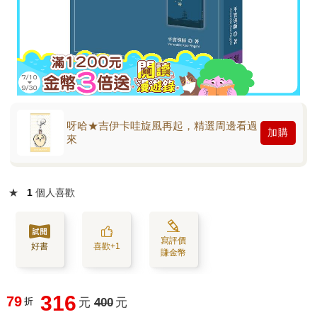
呀哈★吉伊卡哇旋風再起，精選周邊看過
加購
來
★
1
個人喜歡
寫評價
好書
喜歡+1
賺金幣
316
79
折
元
400
元