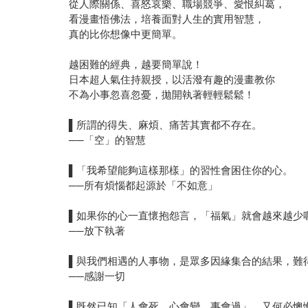
從人際關係、喜怒哀樂、職場競爭、愛恨糾葛，
看漫畫悟佛法，培養面對人生的實用智慧，
真的比你想像中更簡單。
越困難的經典，越要簡單說！
日本超人氣住持親授，以活潑有趣的漫畫教你
不為小事忽喜忽憂，拋開執著輕輕鬆鬆！
▌所謂的得失、麻煩、痛苦其實都不存在。
──「空」的智慧
▌「我希望能夠這樣那樣」的習性會困住你的心。
──所有煩惱都起源於「不如意」
▌如果你的心一直懷抱怨言，「福氣」就會越來越少
──放下執著
▌與我們相遇的人事物，是眾多因緣集合的結果，難
──感謝一切
▌既然已知「人會死，心會變，事會過」，又何必懊