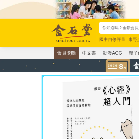
國中自修評量
東野
唯紅花綻放
奧德賽
會員獎勵
中文書
動漫ACG
親子