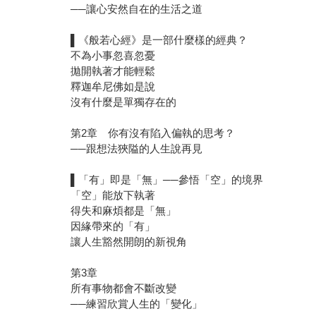
──讓心安然自在的生活之道
▌《般若心經》是一部什麼樣的經典？
不為小事忽喜忽憂
拋開執著才能輕鬆
釋迦牟尼佛如是說
沒有什麼是單獨存在的
第2章 你有沒有陷入偏執的思考？
──跟想法狹隘的人生說再見
▌「有」即是「無」──參悟「空」的境界
「空」能放下執著
得失和麻煩都是「無」
因緣帶來的「有」
讓人生豁然開朗的新視角
第3章
所有事物都會不斷改變
──練習欣賞人生的「變化」