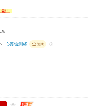
中斷！
上限
＞
心經/金剛經
追蹤
?