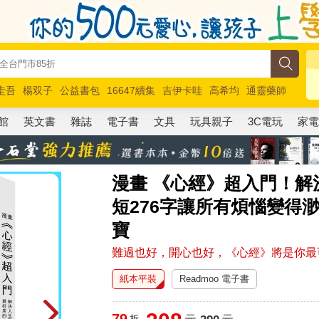
圭吾
楊双子
公益書包
16647續集
吉伊卡哇
高希均
通靈藥師
路邊攤新作
馬斯克
玩具總動員5
超慢跑
館
英文書
雜誌
電子書
文具
玩具親子
3C電玩
家
漫畫 《心經》超入門！
短276字讓所有煩惱變得
寶
難過也好，開心也好，《心經》將是你最
紙本平裝
Readmoo 電子書
79
折