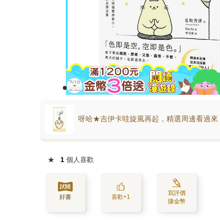
呀哈★吉伊卡哇旋風再起，精選周邊看過來
★
1
個人喜歡
寫評價
好書
喜歡+1
賺金幣