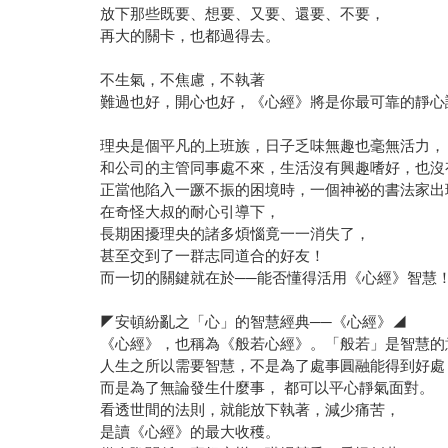
放下那些既要、想要、又要、還要、不要，
再大的關卡，也都過得去。
不生氣，不焦慮，不執著
難過也好，開心也好，《心經》將是你最可靠的靜心
理央是個平凡的上班族，日子乏味無趣也毫無活力，
和公司的主管同事處不來，生活沒有興趣嗜好，也沒
正當他陷入一蹶不振的困境時，一個神祕的書法家出
在奇怪大叔的耐心引導下，
長期困擾理央的諸多煩惱竟一一消失了，
甚至交到了一群志同道合的好友！
而一切的關鍵就在於──能否懂得活用《心經》智慧
◤安頓紛亂之「心」的智慧經典──《心經》◢
《心經》，也稱為《般若心經》。「般若」是智慧的
人生之所以需要智慧，不是為了處事圓融能得到好處
而是為了無論發生什麼事， 都可以平心靜氣面對。
看透世間的法則，就能放下執著，減少痛苦，
是讀《心經》的最大收穫。