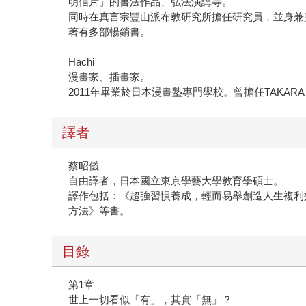
明信片」的書法作品、弘法演講等。
同時在真言宗豐山派布教研究所擔任研究員，並身兼
著有多部暢銷書。
Hachi
漫畫家、插畫家。
2011年畢業於日本漫畫塾專門學校。曾擔任TAKA
譯者
蔡昭儀
自由譯者，日本國立東京學藝大學教育學碩士。
譯作包括：《超強習慣養成，輕而易舉創造人生複利
方法》等書。
目錄
第1章
世上一切看似「有」，其實「無」？