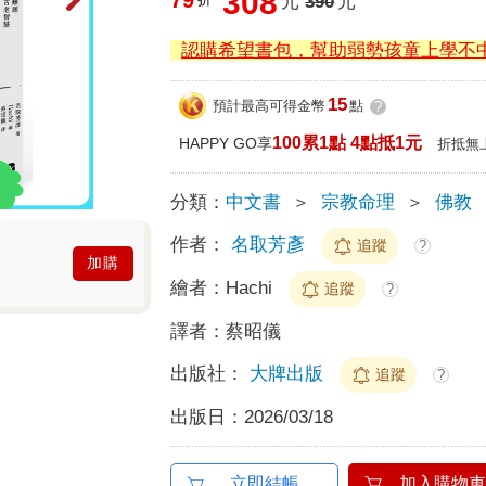
308
元
390
元
認購希望書包，幫助弱勢孩童上學不
15
預計最高可得金幣
點
?
100累1點 4點抵1元
HAPPY GO享
折抵無
分類：
中文書
＞
宗教命理
＞
佛教
作者：
名取芳彥
追蹤
?
加購
繪者：
Hachi
追蹤
?
譯者：
蔡昭儀
出版社：
大牌出版
追蹤
?
出版日：
2026/03/18
立即結帳
加入購物車