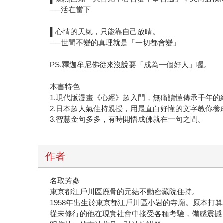
──活在當下
▌心情的天氣，只能靠自己放晴。
──世間不變的真理就是「一切都會變」
PS.釋迦牟尼佛從來沒說要「成為一個好人」喔。
本書特色
1.現代版漫畫《心經》超入門，無痛讀懂傳承千年的
2.日本超人氣住持親授，用最直白好懂的文字教你養
3.智慧金句多多，有時開悟成佛就在一句之間。
作者
名取芳彥
東京都江戶川區鹿骨的元結不動密藏院住持。
1958年出生於東京都江戶川區小岩的寺廟。原本打
從未修行的他在現實社會中接受各種考驗，備感震撼