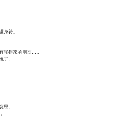
護身符。
有聊得來的朋友……
現了。
！
意思。
，