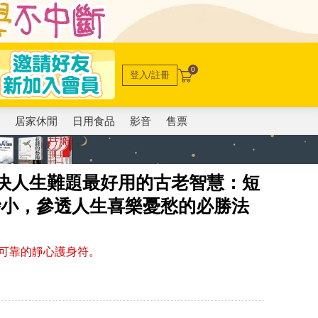
0
登入/註冊
電
居家休閒
日用食品
影音
售票
解決人生難題最好用的古老智慧：短
渺小，參透人生喜樂憂愁的必勝法
可靠的靜心護身符。