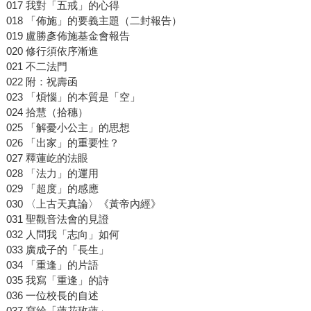
017 我對「五戒」的心得
018 「佈施」的要義主題（二封報告）
019 盧勝彥佈施基金會報告
020 修行須依序漸進
021 不二法門
022 附：祝壽函
023 「煩惱」的本質是「空」
024 拾慧（拾穗）
025 「解憂小公主」的思想
026 「出家」的重要性？
027 釋蓮屹的法眼
028 「法力」的運用
029 「超度」的感應
030 〈上古天真論〉《黃帝內經》
031 聖觀音法會的見證
032 人問我「志向」如何
033 廣成子的「長生」
034 「重逢」的片語
035 我寫「重逢」的詩
036 一位校長的自述
037 寫給「蓮花玫蓮」