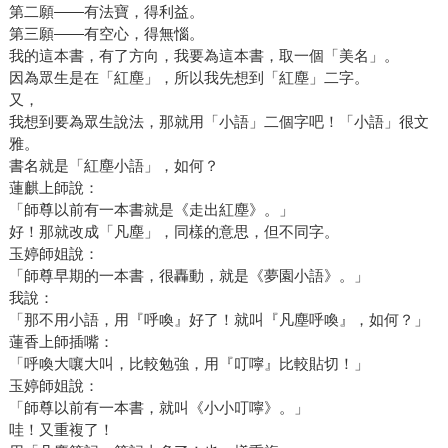
第二願——有法寶，得利益。
第三願——有空心，得無惱。
我的這本書，有了方向，我要為這本書，取一個「美名」。
因為眾生是在「紅塵」，所以我先想到「紅塵」二字。
又，
我想到要為眾生說法，那就用「小語」二個字吧！「小語」很文
雅。
書名就是「紅塵小語」，如何？
蓮麒上師說：
「師尊以前有一本書就是《走出紅塵》。」
好！那就改成「凡塵」，同樣的意思，但不同字。
玉婷師姐說：
「師尊早期的一本書，很轟動，就是《夢園小語》。」
我說：
「那不用小語，用『呼喚』好了！就叫『凡塵呼喚』，如何？」
蓮香上師插嘴：
「呼喚大嚷大叫，比較勉強，用『叮嚀』比較貼切！」
玉婷師姐說：
「師尊以前有一本書，就叫《小小叮嚀》。」
哇！又重複了！