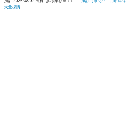
姨養大。」
加入購物車
加入購物車
至今，我不知為什麼七個月就出生？
我父親始終不認。
這不是無常嗎？
您可能會喜歡
（註：我沒有檢查ＤＮＡ，因為家人害怕答案）
●
人問：
「為什麼盧師尊常常想到無常？」
我答：
「我常去墳場，看到墳場，就想無常。」
我說：
「去醫院重病房看看，會令你更想無常。看到飛機失事、輪船翻
韓國SANDOKKAEBI
【電子書】別觸碰那使
【KI
覆、車禍、地水火風災難、戰爭………。都令我想到無常，還有
山鬼怪 洗衣槽清潔劑
人沉淪的熱度【單行本
列-
無數無數的意外，全是無常唉！」
450公克-10包組
版】
平煎
591
140
「還有呢？」
59
折
特價
元
特價
元
56
折
我說：
加入購物車
電子書
「我少年青年滿帥的，現在為什麼這樣？我年輕的時候，身強體
健，現在為什麼走路有老態？我好像不能活很久，我走的時候，