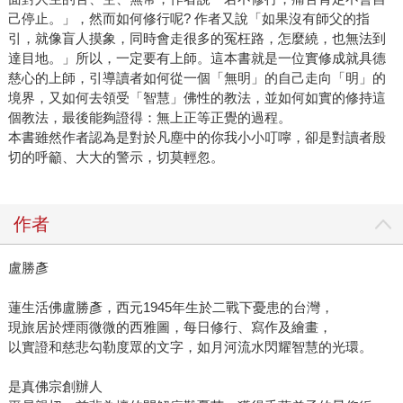
己停止。」，然而如何修行呢? 作者又說「如果沒有師父的指
引，就像盲人摸象，同時會走很多的冤枉路，怎麼繞，也無法到
達目地。」所以，一定要有上師。這本書就是一位實修成就具德
慈心的上師，引導讀者如何從一個「無明」的自己走向「明」的
境界，又如何去領受「智慧」佛性的教法，並如何如實的修持這
個教法，最後能夠證得：無上正等正覺的過程。
本書雖然作者認為是對於凡塵中的你我小小叮嚀，卻是對讀者殷
切的呼籲、大大的警示，切莫輕忽。
作者
盧勝彥
蓮生活佛盧勝彥，西元1945年生於二戰下憂患的台灣，
現旅居於煙雨微微的西雅圖，每日修行、寫作及繪畫，
以實證和慈悲勾勒度眾的文字，如月河流水閃耀智慧的光環。
是真佛宗創辦人