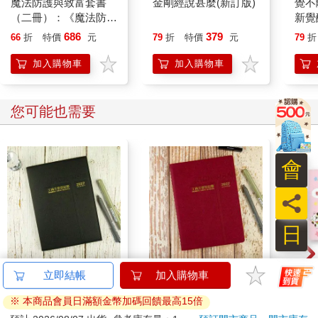
魔法防護與致富套書
金剛經說甚麼(新訂版)
覺不
（二冊）：《魔法防禦
新覺
003 我常常想到「無常」
術》+《致富魔法符印
三論
686
379
66
折
特價
元
79
折
特價
元
79
折
（隨附：23張符印小
實踐
我的思維中，有二個字，令我「心驚動魄」，這二個字，就是
卡）》
宙的
加入購物車
加入購物車
「無常」。
我說：「我的出生就是無常。」
人問：
您可能也需要
「出生如何無常？」
我答：
「我出生時，全身是白紗絲纏繞，只能知道白紗絲內有個小孩。
後來洗盡白絲，我才出來。這就是無常。請問，世上有那個小孩
會
出生，身上纏滿了白紗絲的？」
我又說：
員
「我的出生有第二個無常。」
人問：
日
「第二無常是什麼？」
我答：
「我是七個月出生。」
2027-25K線裝支票登
2027-25K活頁支票登
哩哩
「那是早產兒！」
記簿-黑
記簿-棗
(達摩
「不錯！我媽媽告訴我，盧勝彥是早產兒。但，我爸爸不信，哪
290
290
特價
元
特價
元
88
折
有結婚七個月，就生小孩的？後來，我先給外婆養，再轉給我阿