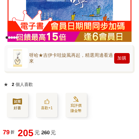
呀哈★吉伊卡哇旋風再起，精選周邊看過
加購
來
★
2
個人喜歡
寫評價
好書
喜歡+1
賺金幣
205
79
折
元
260
元