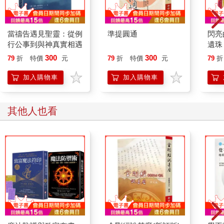
我自己也皈依了很多師父，例如：
印順導師。
樂果法師。
當禱告遇見聖靈：從例
準提圓通
閃亮
道安法師。
行公事到與神真實相遇
遺珠
在密教：
300
300
79
折
特價
元
79
折
特價
元
79
折
了鳴和尚。
薩迦證空上師。
加入購物車
加入購物車
十六世大寶法王噶瑪巴。
吐登達吉上師。
另有無數的師父。
其他人也看
我自己在學習的過程中，曾經遭過師父的責怪甚多。
駡我的不少。
甚至寫書批判。
但，我這個人，還有一點小長處，我從不反駁，也不敢怪師父。
師父駡你，一定是關心你。我會更加聽師父的話，有過則改，祈
求加持。
我只有感恩！（記住《事師法五十頌》。）
如此才會有成就！