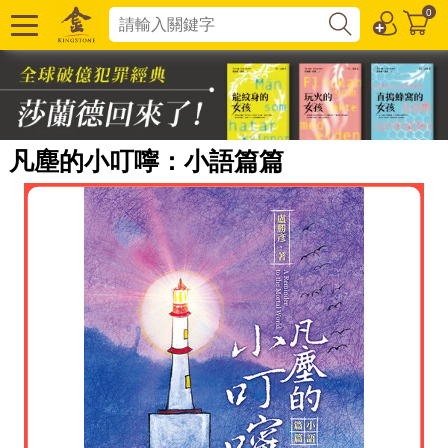
0
凡塵的小叮嚀：小語篇篇