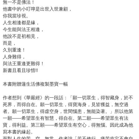
無一不是佛法！
他書中的小叮嚀是出世入世兼顧，
你我當珍視。
人生相逢都是緣，
今生能與法王相逢，
他說不是初相見，
而是，
久別重逢！
人身難得，
與法王重逢更難得！
新書且看且珍惜!!
本書附贈蓮生活佛複製墨寶一幅
作者想到《華嚴經》的一段話：「願一切眾生，得智藏身，於不
死界，而得自在。願一切眾生，得寶海身，見皆獲益，無空過
者。願一切眾生，得虛空身，世間惱患，無能染著。」所以他第
一願——希望眾生有智慧，得自在。第二願——希望眾生有法
寶，得利益。第三願——希望眾生有空心，得無惱。因此成為他
寫本書的緣起。
面對人生的苦、空、無常，作者說「若不修行，痛苦肯定不會自