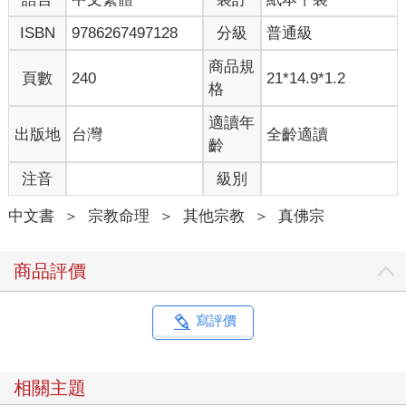
ISBN
9786267497128
分級
普通級
告訴大家一個驚人的信息：
我們的心性，就是佛性。
商品規
頁數
240
21*14.9*1.2
我們是佛。
格
千真萬確。
密教指出，
適讀年
出版地
台灣
全齡適讀
佛就是傳承，佛就是本尊，佛就是自己，一切的一切全是自己。
齡
有一個傳承是最真實，這是「法爾本然」的傳承。
注音
級別
佛是自己。
法是自己。
中文書
＞
宗教命理
＞
其他宗教
＞
真佛宗
僧是自己。
所以是「自皈依」。
從一個「無明」的自己，如何去領受「智慧」佛性的教法。
商品評價
如實的修持這個教法。
最後證得：
無上正等正覺。
寫評價
此時，
心。
佛。
相關主題
眾生。