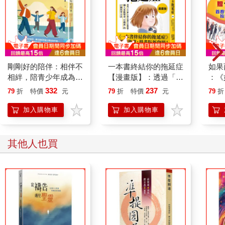
「春夏秋冬就是輪迴。」
他們問：
「有因果嗎？」
我答：
「種豆得豆，種瓜得瓜，就是因果。」
他們問：
剛剛好的陪伴：相伴不
一本書終結你的拖延症
如果
「有報應嗎？」
相絆，陪青少年成為想
【漫畫版】：透過「小
：《
我答：
要的自己
行動」打開大腦的行動
喵》
332
237
79
折
特價
元
79
折
特價
元
79
折
「吃什麼東西，就會變成什麼人。」
開關，懶人也能變身
【首
「行動派」的37個科
他們問：
加入購物車
加入購物車
學方法
「有天堂地獄嗎？」
我答：
「快樂就是天堂，痛苦就是地獄。」
其他人也買
他們問：「我們為什麼要修行？」
我答：
「若不修行，痛苦肯定不會自己停止。」
我這些回答，簡單而且扼要，你最好相信，如果還是不相信，我
也沒有什麼辦法。但，我會一世又一世的等你，就算是愚鈍的凡
俗有情眾生，我也會等到底。
坦白說：