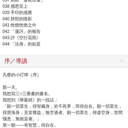
038 感恩至上
039 手印的感應
040 肺部的陰影
041 恍惚恍惚之中
042 「蓮訶」的報告
043 評《空行花雨》
044 「法身」的如是
序／導讀
凡塵的小叮嚀（序）
那一天。
我想寫三○三冊書的書名。
我想到《華嚴經》的一段話：
「願一切眾生，得智藏身，於不死界，而得自在。願一切眾生，
得寶海身，見皆獲益，無空過者。願一切眾生，得虛空身，世間
惱患，無能染著。」
第一願——有智慧，得自在。