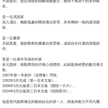
平易親切、慈悲為懷的開解病難憂苦，獲得千萬弟子的景仰皈
依。
是一位演說家
深入淺出、幽默風趣的闡述佛法哲理，具有獨樹一格的講演藝
術。
是一位畫家
天賦異稟、微妙觀察的書畫自然景物，成就自在任運的揮毫創
作。
更是一位著作等身的作家
多元題材、精勤撰寫的抒發心境體悟，紀錄親身經歷的數百冊文
集。
1967年第一本創作《淡煙集》問世。
1992年5月完成《第一百本文集》。
2008年5月出版第二百本文集《開悟一片片》。
2024年6月出版第三百本文集《回歸星河》。
他是當代能將佛法與藝術結合的第一人，精進與毅力不同凡響。