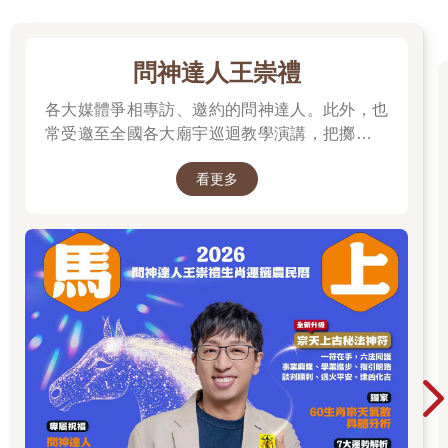
三無差別。
原則上，釋迦牟尼佛是我們眾生最大的導師，佛陀教導我們方
法，這個方法，就是「明白自己心性的方法」。
問神達人王崇禮
我們給這些方法，取名：
「大手印」。（白教）
各大媒體爭相專訪、邀約的問神達人。此外，也
「大圓滿」。（紅教）
常受邀至全國各大廟宇巡迴教學演講，把擲筊、
「大威德」。（黃教）
解籤詩、解夢的邏輯知識技巧，傳授給更多普羅
「大勝慧」。（花教）
看更多
大眾和神職人員。
現在擁有這四大教派傳承的人，在這世間有一個。這個人就是
「盧師尊」，就是「蓮生活佛」，就是「我」。
盧師尊了知「自性」，教導眾生了知「自性」，所以我是「大持
明根本上師」。
善哉！
002 行者要有師父嗎？
有人問我：
「修行一定要有師父嗎？」