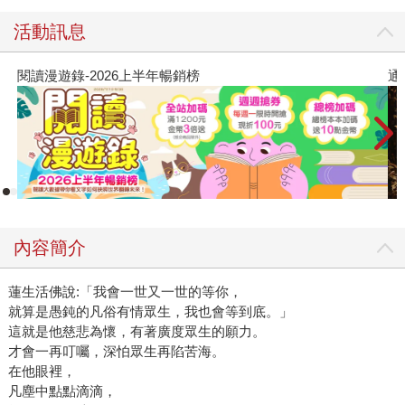
活動訊息
閱讀漫遊錄-2026上半年暢銷榜
通
內容簡介
蓮生活佛說:「我會一世又一世的等你，
就算是愚鈍的凡俗有情眾生，我也會等到底。」
這就是他慈悲為懷，有著廣度眾生的願力。
才會一再叮囑，深怕眾生再陷苦海。
在他眼裡，
凡塵中點點滴滴，