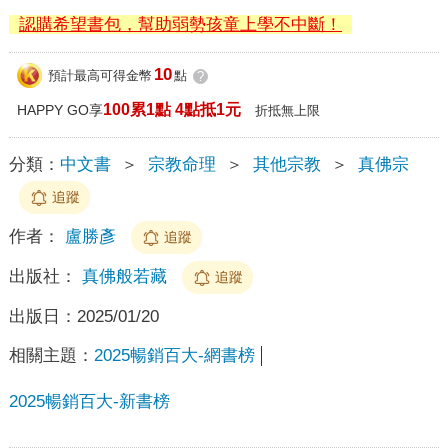
認購希望書包，幫助弱勢孩童上學不中斷！
10
預計最高可得金幣
點
?
100累1點 4點抵1元
HAPPY GO享
折抵無上限
分類：
中文書
＞
宗教命理
＞
其他宗教
＞
真佛宗
追蹤
作者：
盧勝彥
追蹤
出版社：
真佛般若藏
追蹤
出版日：
2025/01/20
相關主題：
2025暢銷百大-網書榜
2025暢銷百大-新書榜