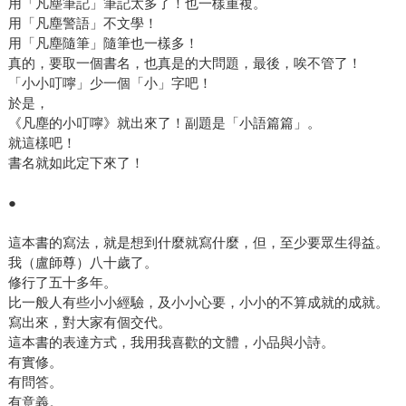
用「凡塵筆記」筆記太多了！也一樣重複。
用「凡塵警語」不文學！
用「凡塵隨筆」隨筆也一樣多！
真的，要取一個書名，也真是的大問題，最後，唉不管了！
「小小叮嚀」少一個「小」字吧！
於是，
《凡塵的小叮嚀》就出來了！副題是「小語篇篇」。
就這樣吧！
書名就如此定下來了！
●
這本書的寫法，就是想到什麼就寫什麼，但，至少要眾生得益。
我（盧師尊）八十歲了。
修行了五十多年。
比一般人有些小小經驗，及小小心要，小小的不算成就的成就。
寫出來，對大家有個交代。
這本書的表達方式，我用我喜歡的文體，小品與小詩。
有實修。
有問答。
有意義。