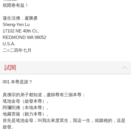
祝開卷有益！
蓮生活佛．盧勝彥
Sheng-Yen Lu
17102 NE 40th Ct.,
REDMOND WA 98052
U.S.A.
二○二四年七月
試閱
001 本尊是誰？
真佛宗的弟子都知道，盧師尊有三個本尊：
瑤池金母（啟發本尊）。
阿彌陀佛（本地本尊）。
地藏菩薩（願力本尊）。
首先是瑤池金母，叫我出來度眾生，我這一生，就聽祂的，這是
啟發。