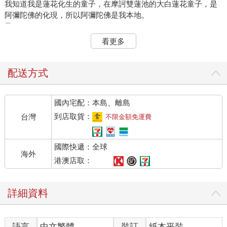
我知道我是蓮花化生的童子，在摩訶雙蓮池的大白蓮花童子，是
阿彌陀佛的化現，所以阿彌陀佛是我本地。
又，
我發願如地藏菩薩，地獄不空，誓不成佛。所以地藏菩薩是我本
看更多
尊，是願力本尊。
我告訴大家：
有一條歌，其中一小段：
配送方式
想祢時，祢在天邊。
想祢時，祢在眼前。
國內宅配：本島、離島
想祢時，祢在腦海。
想祢時，祢在心田。
到店取貨：
台灣
不限金額免運費
我說：
這是佛歌，不是情歌，密教的觀想，就是把本尊從「天邊」迎到
國際快遞：全球
行者的「心田」。
海外
然後，
港澳店取：
無二無別，自己成為本尊，二合一，行者就變化成本尊。
現在我們知道了吧！
詳細資料
本尊是誰？
本尊就是「我」。本尊是「盧師尊」。
語言
中文繁體
裝訂
紙本平裝
●