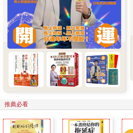
我答：
「是的。」
我說：
「如果沒有師父的指引，就像盲人摸象，同時會走很多的冤枉
路，怎麼繞，也無法到達目的地。」
例如一首偈所說：
心即是佛，不知如何認識？
念頭是想修行，但如何修？
雜念與生俱來，如何消除？
很多心要口訣，但我不會用？
…………………。
所以，一定要有上師。
祈求上師慈悲引導，祈求上師加持，實修上師教的法。
如此，本然的明覺就能顯現。
●
推薦必看
有些人，對於「佛法」，根本不信。
他們問：
「有輪迴嗎？」
我答：