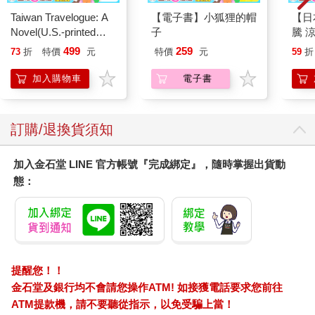
Taiwan Travelogue: A
【電子書】小狐狸的帽
【日本
Novel(U.S.-printed
子
騰 
edition)
涼感
499
259
73
折
特價
元
特價
元
59
折
巾 
毛巾
加入購物車
電子書
訂購/退換貨須知
加入金石堂 LINE 官方帳號『完成綁定』，隨時掌握出貨動
態：
提醒您！！
金石堂及銀行均不會請您操作ATM! 如接獲電話要求您前往
ATM提款機，請不要聽從指示，以免受騙上當！