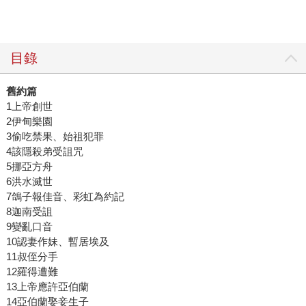
目錄
舊約篇
1上帝創世
2伊甸樂園
3偷吃禁果、始祖犯罪
4該隱殺弟受詛咒
5挪亞方舟
6洪水滅世
7鴿子報佳音、彩虹為約記
8迦南受詛
9變亂口音
10認妻作妹、暫居埃及
11叔侄分手
12羅得遭難
13上帝應許亞伯蘭
14亞伯蘭娶妾生子