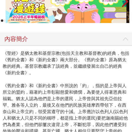
內容簡介
《聖經》是猶太教和基督宗教(包括天主教和基督教)的經典，包括
《舊約全書》和《新約全書》兩大部分。《舊約全書》原為猶太
教的經典。基督宗教繼承了該經典，並繼續發展出自己的經典
《新約全書》。
《舊約全書》和《新約全書》中所說的「約」，指的是上帝與人
所立的盟約，藉著約上帝彰顯慈愛和憐憫，為要使人得著恩典和
福氣。猶太人認為他們是上帝的選民，上帝曾與其祖先亞伯拉
罕、雅各等人立約，最後又在他們的民族英雄摩西帶領下，在西
奈山和上帝立約，領受當遵守的十誡。上帝應許以色列人(以色列
人和猶太人只是不同的稱呼，都是指上帝的選民)要把迦南賜給他
們為產業，但他們卻屢次違背上帝，不斷犯罪，因此他們遭受到
外族的壓迫和蹂躪，甚至亡國。猶太人相信只要堅守上帝的約，