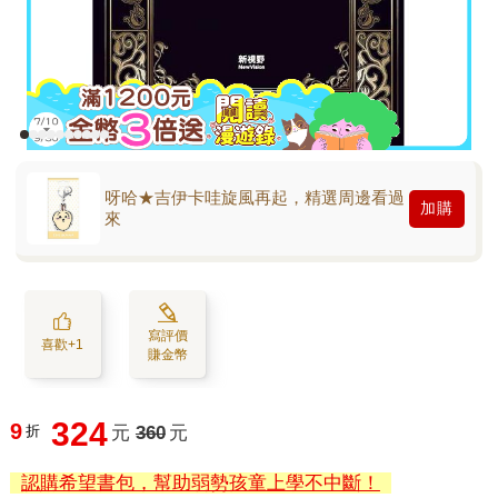
呀哈★吉伊卡哇旋風再起，精選周邊看過
加購
來
寫評價
喜歡+1
賺金幣
324
9
折
元
360
元
認購希望書包，幫助弱勢孩童上學不中斷！