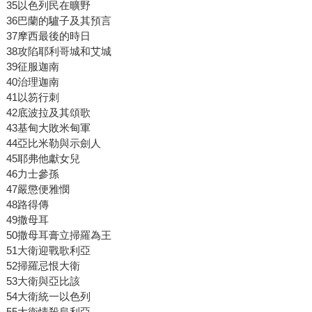
35以色列民在曠野
36巴蘭的驢子及其預言
37摩西最後的時日
38攻陷耶利哥城和艾城
39征服迦南
40治理迦南
41以笏行刺
42底波拉及其頌歌
43基甸大敗米甸軍
44亞比米勒與示劍人
45耶弗他獻女兒
46力士參孫
47嚴懲便雅憫
48路得傳
49撒母耳
50撒母耳膏立掃羅為王
51大衛迎戰歌利亞
52掃羅忌恨大衛
53大衛與亞比該
54大衛統一以色列
55大衛情殺烏利亞