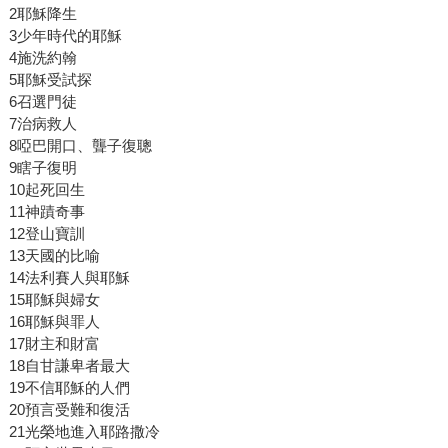
2耶穌降生
3少年時代的耶穌
4施洗約翰
5耶穌受試探
6召選門徒
7治病救人
8啞巴開口、聾子復聰
9瞎子復明
10起死回生
11神蹟奇事
12登山寶訓
13天國的比喻
14法利賽人與耶穌
15耶穌與婦女
16耶穌與罪人
17財主和財富
18自甘謙卑者最大
19不信耶穌的人們
20預言受難和復活
21光榮地進入耶路撒冷