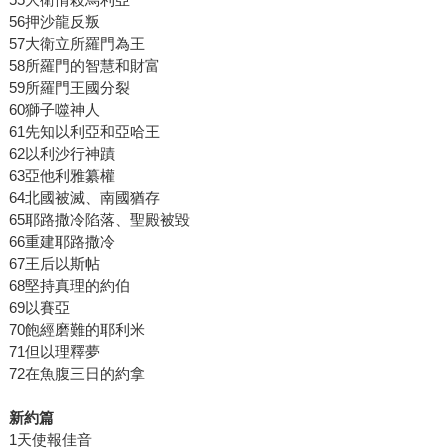
56押沙龍反叛
57大衛立所羅門為王
58所羅門的智慧和財富
59所羅門王國分裂
60獅子噬神人
61先知以利亞和亞哈王
62以利沙行神蹟
63亞他利雅纂權
64北國被滅、南國猶存
65耶路撒冷陷落、聖殿被毀
66重建耶路撒冷
67王后以斯帖
68堅持真理的約伯
69以賽亞
70飽經磨難的耶利米
71但以理釋夢
72在魚腹三日的約拿
新約篇
1天使報佳音