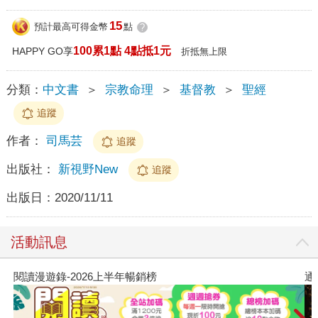
15
預計最高可得金幣
點
?
100累1點 4點抵1元
HAPPY GO享
折抵無上限
分類：
中文書
＞
宗教命理
＞
基督教
＞
聖經
追蹤
作者：
司馬芸
追蹤
出版社：
新視野New
追蹤
出版日：
2020/11/11
活動訊息
閱讀漫遊錄-2026上半年暢銷榜
通