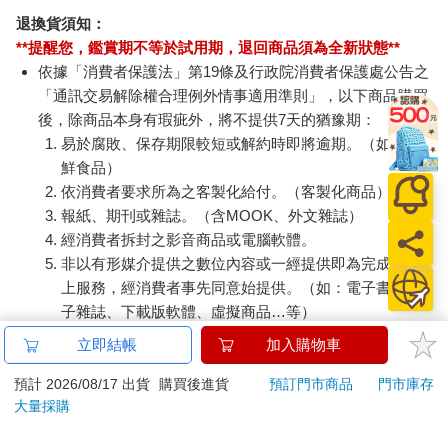
退換貨須知：
**提醒您，鑑賞期不等於試用期，退回商品須為全新狀態**
依據「消費者保護法」第19條及行政院消費者保護處公告之
「通訊交易解除權合理例外情事適用準則」，以下商品購買
後，除商品本身有瑕疵外，將不提供7天的猶豫期：
易於腐敗、保存期限較短或解約時即將逾期。（如：生
鮮食品）
依消費者要求所為之客製化給付。（客製化商品）
報紙、期刊或雜誌。（含MOOK、外文雜誌）
經消費者拆封之影音商品或電腦軟體。
非以有形媒介提供之數位內容或一經提供即為完成之線
上服務，經消費者事先同意始提供。（如：電子書、電
子雜誌、下載版軟體、虛擬商品…等）
已拆封之個人衛生用品。（如：內衣褲、刮鬍刀、除毛
立即結帳
加入購物車
刀…等）
若非上列種類商品，均享有到貨7天的猶豫期（含例假
預計 2026/08/17 出貨
購買後進貨
預訂門市商品
門市庫存
大量採購
日）。
辦理退換貨時，商品（組合商品恕無法接受單獨退貨）必須