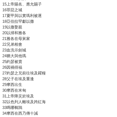
15上帝賜名、應允賜子
16罪惡之城
17夏甲與以實瑪利被逐
18亞伯拉罕獻以撒
19以撒娶親
20以掃和雅各
21雅各在母舅家
22兄弟相會
23血洗示劍城
24猶大與他瑪
25約瑟被賣
26因禍得福
27約瑟之兄前往埃及糴糧
28父子在埃及重逢
29摩西出生
30摩西在米甸
31上帝降災於埃及
32以色列人離埃及跨紅海
33嗎哪鵪鶉
34摩西在西乃傳十誡