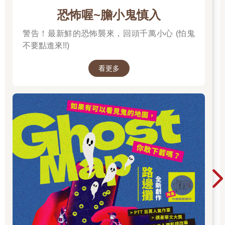
恐怖喔~膽小鬼慎入
警告！最新鮮的恐怖襲來，回頭千萬小心 (怕鬼
不要點進來!!)
看更多