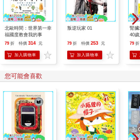
北歐時間：世界第一幸
叛逆玩家 01
腎臟
福國度教會我的事
40
就告
314
253
79
折
特價
元
79
折
特價
元
79
折
加入購物車
加入購物車
您可能會喜歡