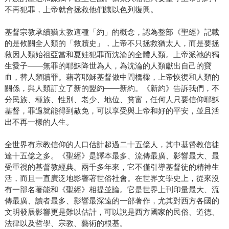
不再犯罪，上帝就會拯救他們讓以色列復興。
基督宗教承續猶太教這種「約」的概念，認為整部《聖經》記載
的是攸關全人類的「救贖史」，上帝不只拯救猶太人，而是要拯
救因人類始祖亞當和夏娃犯罪而沈淪的全體人類。上帝派祂的獨
生愛子―—無罪的耶穌降世為人，為沈淪的人類獻出自己的寶
血，替人類贖罪。藉著耶穌基督做中間橋樑，上帝恢復和人類的
關係，與人類訂立了新的盟約―—新約。《新約》告訴我們，不
分民族、種族、性別、老少、地位、貧富，任何人只要信仰耶穌
基督，罪過就能得到赦免，可以享受與上帝和好的平安，並且活
出不再一樣的人生。
全世界有宗教信仰的人口估計超過二十五億人，其中基督教信徒
達十五億之多。《聖經》是譯本最多、流傳最廣、影響最大、最
受重視的基督教經典。兩千多年來，它不僅引導基督徒的精神生
活，而且一直廣泛地影響著世俗社會。在世界文學史上，從來沒
有一部名著能和《聖經》相提並論。它是世界上刊印量最大、流
傳最廣、讀者最多、影響最深遠的一部著作，尤其對西方各國的
文明發展影響更是難以估計，可以說是西方國家的民俗、道德、
法律以及哲學、宗教、藝術的根基。