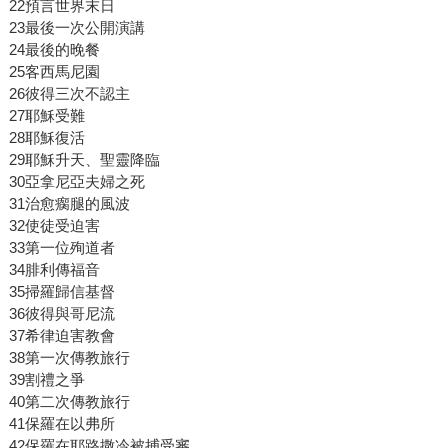
22預言世界末日
23最後一次公開演講
24最後的晚餐
25客西馬尼園
26彼得三次不認主
27耶穌受難
28耶穌復活
29耶穌升天、聖靈降臨
30亞拿尼亞夫婦之死
31治愈瘸腿的風波
32使徒受迫害
33第一位殉道者
34腓利傳福音
35掃羅歸信基督
36彼得與哥尼流
37希律迫害教會
38第一次傳教旅行
39割禮之爭
40第二次傳教旅行
41保羅在以弗所
42保羅在耶路撒冷被捕受審