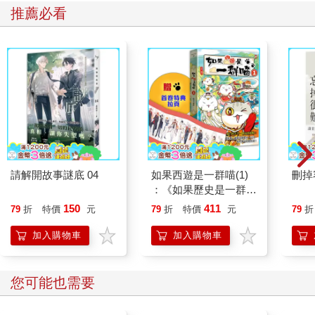
推薦必看
「艾希利昨天晚上打來找妳。」
我低頭看著地面，想編個故事瞞過他們，但總覺得這次的心境不
太一樣。媽媽又問：「寶貝，妳脖子上那個是什麼？」我聽得一
頭霧水，轉身面向衣櫃牆上的鏡子，脖子左側有個紫色草莓。
「艾莉克絲，妳跟誰上床了嗎？」我媽的聲音高了一些。
我深吸一口氣，話就這麼說了出來：「媽，我喜歡女生。這個草
莓是一個女生種的，我喜歡女生。」連我都沒想到，自己的聲音
竟然會如此堅定。一片沉默之後，我聽見媽媽尖叫地說：「啊，
請解開故事謎底 04
如果西遊是一群喵(1)
刪掉
天哪！」爸爸什麼也沒說，只是低頭看著木板地面。
：《如果歷史是一群
喵》作者最新力作，附
150
411
79
折
特價
元
79
折
特價
元
79
折
媽媽不斷尖叫，並且大哭了起來，我默默從她身旁走過，回到自
【首卷特典】拉頁
己的房間，思考下一步該怎麼做。幾分鐘後，我的手機在衣櫃上
加入購物車
加入購物車
嗡嗡作響。住在亞利桑那州的姐姐打電話給我：
「出了什麼事嗎？媽媽剛才打電話給我，她整個人變得歇斯底
您可能也需要
里。」