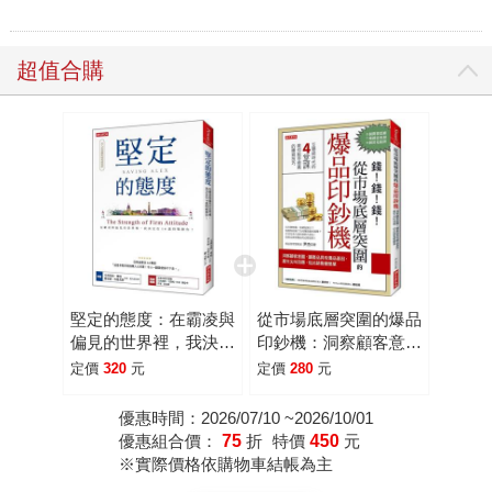
超值合購
堅定的態度：在霸凌與
從市場底層突圍的爆品
偏見的世界裡，我決定
印鈔機：洞察顧客意
在16歲時戰勝你！
圖，讓產品具有爆品基
定價
320
元
定價
280
元
因，產生尖叫效應，從
此銷售變簡單！
優惠時間：2026/07/10 ~2026/10/01
優惠組合價：
75
折
特價
450
元
※實際價格依購物車結帳為主