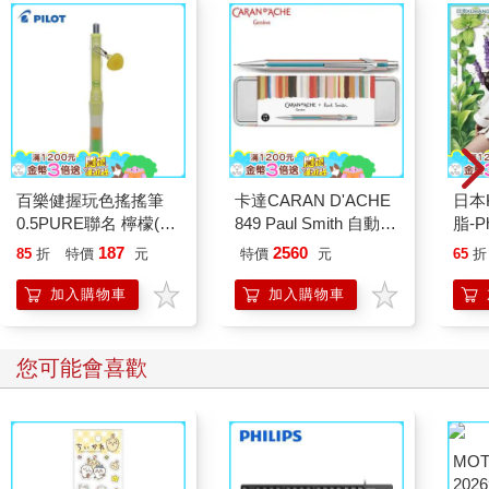
「我都跟她說了。」
「什麼叫作妳都跟她說了？」
「我跟媽說我喜歡女生。」
我聽見電話的那一頭，傳來嬰兒哭泣的聲音。我可以感覺到她的
血壓下降，嬰兒哭得越來越大聲，但她還是保持冷靜。她深吸一
百樂健握玩色搖搖筆
卡達CARAN D'ACHE
日本
口氣說：「好，沒關係。我們會想辦法解決，妳不會有事的。」
0.5PURE聯名 檸檬(限
849 Paul Smith 自動鉛
脂-P
我聽見走廊的那頭傳來媽媽的啜泣聲。我感覺得到姐姐很不能接
量)
筆 ED.5 條紋銀
添加
187
2560
受這個消息，但還是極力維持鎮定地安慰我。突然，媽媽出現在
85
折
特價
元
特價
元
65
折
(植
我的臥室門口，爸爸依舊一動也不動地坐在床邊，什麼也沒做、
乳/
加入購物車
加入購物車
什麼也沒說，只是看著地板。
光澤
含香
媽媽拿走我手中的手機，翻看簡訊與語音信箱，哭著問我：「這
您可能會喜歡
個人是誰？」我用假名儲存怡菲的聯絡資訊。我看到媽媽怒火中
燒，才想到怡菲恐怕會遭殃，畢竟她已經十八歲，而我才十五
歲。我什麼也沒說，媽媽繼續查看手機。接下來的一句話，徹底
改變了我之後的一切。