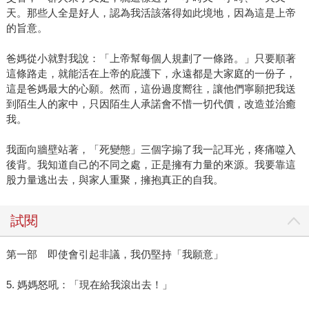
天。那些人全是好人，認為我活該落得如此境地，因為這是上帝
的旨意。
爸媽從小就對我說：「上帝幫每個人規劃了一條路。」只要順著
這條路走，就能活在上帝的庇護下，永遠都是大家庭的一份子，
這是爸媽最大的心願。然而，這份過度嚮往，讓他們寧願把我送
到陌生人的家中，只因陌生人承諾會不惜一切代價，改造並治癒
我。
我面向牆壁站著，「死變態」三個字搧了我一記耳光，疼痛噬入
後背。我知道自己的不同之處，正是擁有力量的來源。我要靠這
股力量逃出去，與家人重聚，擁抱真正的自我。
試閱
第一部 即使會引起非議，我仍堅持「我願意」
5. 媽媽怒吼：「現在給我滾出去！」