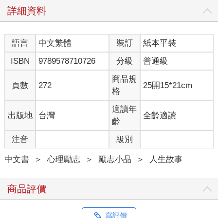
三十分鐘後，我坐在怡菲的吉普車前座，牽著她的手。她說：
詳細資料
「我想妳。」我回答：
「我也想妳。」我們前往郊區，把車子停好後立即陷入熱吻。收
語言
中文繁體
裝訂
紙本平裝
音機是打開的狀態，看不見的無線電波飛越山區，進入汽車的喇
叭。
ISBN
9789578710726
分級
普通級
與怡菲共處的時光總是過得特別快，我偶爾會瞇眼看手機上的時
商品規
頁數
272
25開15*21cm
鐘，時間越來越晚了，手機螢幕漸漸填滿艾希利與碧安娜的簡
格
訊。我知道回家時間要到了，但與怡菲在一起的時光實在太美
好。我們不停親吻著，她向我說起亞利桑那州，還有她祖母在圖
適讀年
出版地
台灣
全齡適讀
森市南區的小屋。
齡
注音
級別
接著，又聊起大家在威尼斯旅館房間的地上，睡得橫七豎八的模
樣。說著說著我們安靜下來，怡菲的黑色長髮環繞著我。在一片
中文書
＞
心理勵志
＞
勵志小品
＞
人生故事
寂靜中，我們親吻著彼此，心中突然產生令我困惑的感受，我不
曾感覺到如此強烈的激情，不曾察覺到心中還有這樣的柔情，也
從來不覺得自己這麼漂亮。現在回想起來，可能會覺得有點滑
商品評價
稽，但這就是我當下
的感受，以及當時所能想到最貼切的形容。突然，我想起潘蜜拉
寫評價