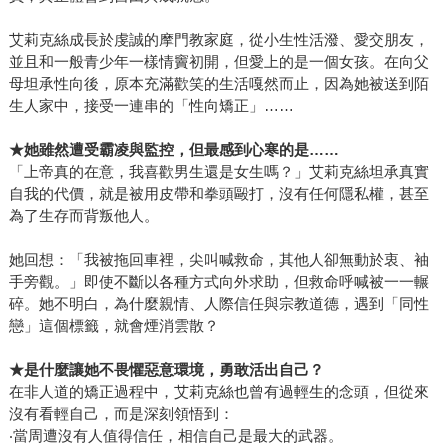
艾莉克絲成長於虔誠的摩門教家庭，從小生性活潑、愛交朋友，
並且和一般青少年一樣情竇初開，但愛上的是一個女孩。在向父
母坦承性向後，原本充滿歡笑的生活嘎然而止，因為她被送到陌
生人家中，接受一連串的「性向矯正」……
★
她雖然遭受霸凌與監控，但最感到心寒的是
……
「上帝真的在意，我喜歡男生還是女生嗎？」艾莉克絲坦承真實
自我的代價，就是被用皮帶和拳頭毆打，沒有任何隱私權，甚至
為了生存而背叛他人。
她回想：「我被拖回車裡，尖叫喊救命，其他人卻無動於衷、袖
手旁觀。」即使不斷以各種方式向外求助，但救命呼喊被一一輾
碎。她不明白，為什麼親情、人際信任與宗教道德，遇到「同性
戀」這個標籤，就會煙消雲散？
★
是什麼讓她不畏懼惡意環境，勇敢活出自己？
在非人道的矯正過程中，艾莉克絲也曾有過輕生的念頭，但從來
沒有看輕自己，而是深刻領悟到：
‧當周遭沒有人值得信任，相信自己是最大的武器。