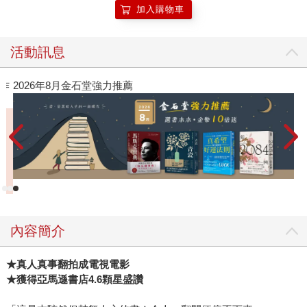
加入購物車
活動訊息
作
2026年8月金石堂強力推薦
內容簡介
★
真人真事翻拍成電視電影
★
獲得亞馬遜書店
4.6
顆星盛讚