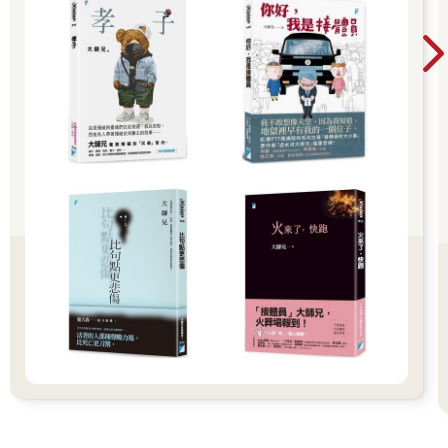
象感到自在。
我知道會有這種感覺並非巧合，但我是同性戀嗎？我還是無法確
定。那天晚上，我不再回覆簡訊後，艾希利打電話到家裡找我，
與媽媽通了電話，謊言馬上就被拆穿了。怡菲開車載我回維克多
維爾，我心中泛起前所未有的恐慌，下車後已經無法拋開心中的
焦慮，更難假裝自己不緊張。
我走過一排米色的房屋，走向我家所在的那條死巷，一路上雙腿
顫抖，肚子非常痛。我不知道回家後會面臨什麼場面，但確實有
種山雨欲來的預感，當時的我不知道，整個世界即將驟變。
隔天是在一片平靜中開始，而且平靜過頭。我睡到很晚才起床，
爸媽一大早就出門處理雜事，回到家時已經是中午。當時我正在
換衣服，聽到媽媽在臥室外叫我的名字，我沿著走廊走到他們的
臥室，媽媽站在房門口，爸爸則坐在床的邊緣，我走到他們兩人
之間。
「妳昨天晚上到哪裡去了？」
「艾希利家。」