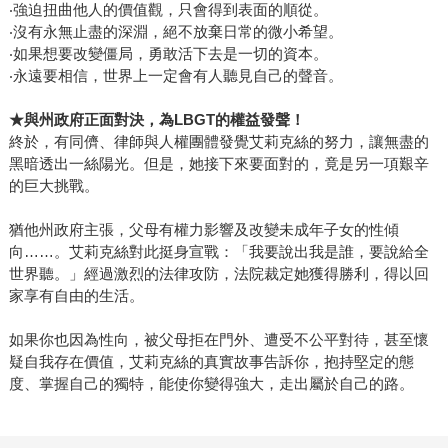
‧強迫扭曲他人的價值觀，只會得到表面的順從。
‧沒有永無止盡的深淵，絕不放棄日常的微小希望。
‧如果想要改變僵局，勇敢活下去是一切的資本。
‧永遠要相信，世界上一定會有人聽見自己的聲音。
★
與州政府正面對決，為
LBGT
的權益發聲！
終於，有同儕、律師與人權團體發覺艾莉克絲的努力，讓無盡的
黑暗透出一絲陽光。但是，她接下來要面對的，竟是另一項艱辛
的巨大挑戰。
猶他州政府主張，父母有權力影響及改變未成年子女的性傾
向……。艾莉克絲對此挺身宣戰：「我要說出我是誰，要說給全
世界聽。」經過激烈的法律攻防，法院裁定她獲得勝利，得以回
家享有自由的生活。
如果你也因為性向，被父母拒在門外、遭受不公平對待，甚至懷
疑自我存在價值，艾莉克絲的真實故事告訴你，抱持堅定的態
度、掌握自己的獨特，能使你變得強大，走出屬於自己的路。