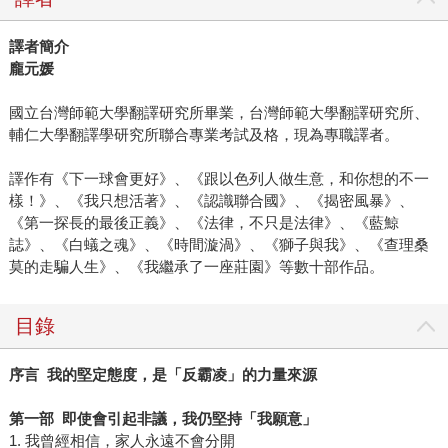
譯者簡介
龐元媛
國立台灣師範大學翻譯研究所畢業，台灣師範大學翻譯研究所、
輔仁大學翻譯學研究所聯合專業考試及格，現為專職譯者。
譯作有《下一球會更好》、《跟以色列人做生意，和你想的不一
樣！》、《我只想活著》、《認識聯合國》、《揭密風暴》、
《第一探長的最後正義》、《法律，不只是法律》、《藍鯨
誌》、《白蟻之魂》、《時間漩渦》、《獅子與我》、《查理桑
莫的走騙人生》、《我繼承了一座莊園》等數十部作品。
目錄
序言
我的堅定態度，是「反霸凌」的力量來源
第一部
即使會引起非議，我仍堅持「我願意」
1. 我曾經相信，家人永遠不會分開