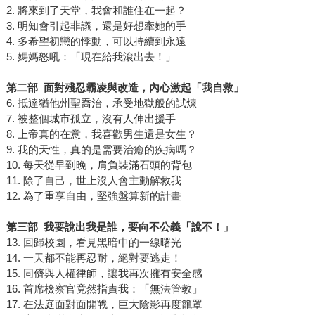
2. 將來到了天堂，我會和誰住在一起？
3. 明知會引起非議，還是好想牽她的手
4. 多希望初戀的悸動，可以持續到永遠
5. 媽媽怒吼：「現在給我滾出去！」
第二部
面對殘忍霸凌與改造，內心激起「我自救」
6. 抵達猶他州聖喬治，承受地獄般的試煉
7. 被整個城市孤立，沒有人伸出援手
8. 上帝真的在意，我喜歡男生還是女生？
9. 我的天性，真的是需要治癒的疾病嗎？
10. 每天從早到晚，肩負裝滿石頭的背包
11. 除了自己，世上沒人會主動解救我
12. 為了重享自由，堅強盤算新的計畫
第三部
我要說出我是誰，要向不公義「說不！」
13. 回歸校園，看見黑暗中的一線曙光
14. 一天都不能再忍耐，絕對要逃走！
15. 同儕與人權律師，讓我再次擁有安全感
16. 首席檢察官竟然指責我：「無法管教」
17. 在法庭面對面開戰，巨大陰影再度籠罩