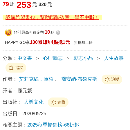
253
79
折
元
320
元
認購希望書包，幫助弱勢孩童上學不中斷！
10
預計最高可得金幣
點
?
100累1點 4點抵1元
HAPPY GO享
折抵無上限
分類：
中文書
＞
心理勵志
＞
勵志小品
＞
人生故事
追蹤
作者：
艾莉克絲．庫柏
、
喬安納‧布魯克斯
追蹤
譯者：
龐元媛
出版社：
大樂文化
追蹤
出版日：
2020/05/25
相關主題：
2025秋季暢銷榜-66折起