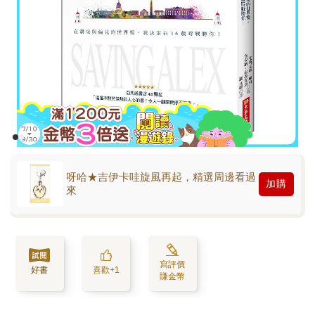
呀哈★吉伊卡哇旋風再起，精選周邊看過
加購
來
寫評價
好書
喜歡+1
賺金幣