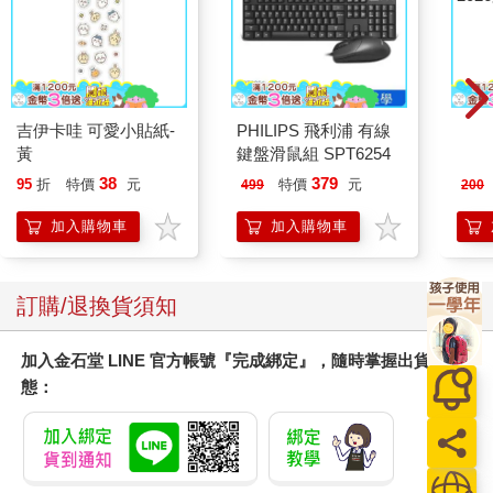
「滾，」媽媽的聲音充滿怨毒：「滾出去，給我滾！」
媽媽繼續看我的手機，完全沒有抬頭。她這句話的意思難道是要
我滾出家門？她接著說：「艾莉克絲，把妳要用的東西全部都帶
走，不然妳下次回來，東西都會在前院的垃圾袋裡。」我整個人
愣住，簡直不敢相信會聽見這句話。媽媽站在原地哭，氣得狠狠
吉伊卡哇 可愛小貼紙-
PHILIPS 飛利浦 有線
MO
抓住我的手機。我照著她的話做，拿起繡著我名字縮寫的黑色背
黃
鍵盤滑鼠組 SPT6254
202
包，又從衣櫃拿出幾件短褲與T恤，再去浴室拿我的牙刷與化妝
38
379
95
折
特價
元
特價
元
499
200
包。我走下樓梯，把爸媽留在身後。爸爸還是一動也不動地坐在
床的邊緣，媽媽則是在我的房間哭泣。我覺得自己快要吐出來，
加入購物車
加入購物車
但雙腿還是繼續往前走，一路走到艾希利家。我的心情差到說不
出話，艾希利看見我難過的表情，問道：「出了什麼事？」我向
她借手機打給碧安娜，自己被爸媽趕出家門，拜託她來接我。接
訂購/退換貨須知
著又對艾希利說，讓我一個人暫時靜一靜。我走進浴室把門關
上，打電話給怡菲，她在開車途中接到電話，我聽見電話那頭傳
加入金石堂 LINE 官方帳號『完成綁定』，隨時掌握出貨動
來的沙漠風聲。
態：
「我跟爸媽說我喜歡女生。」
「啊，慘了。他們怎麼說？」