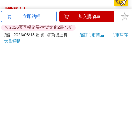
「他們把我趕出家門。」
提醒您！！
金石堂及銀行均不會請您操作ATM! 如接獲電話要求您前往
立即結帳
加入購物車
「天哪。」
ATM提款機，請不要聽從指示，以免受騙上當！
※ 2026夏季暢銷展-大樂文化2書75折
「他們現在在找妳。」
退換貨須知：
預計 2026/08/13 出貨
購買後進貨
預訂門市商品
門市庫存
大量採購
**提醒您，鑑賞期不等於試用期，退回商品須為全新狀態**
怡菲不說話了，我聽見她把車子停在路邊。我們沉默一會兒，她
依據「消費者保護法」第19條及行政院消費者保護處公告之
好不容易才開口：
「通訊交易解除權合理例外情事適用準則」，以下商品購買
後，除商品本身有瑕疵外，將不提供7天的猶豫期：
「他們說不定會報警。」我回答：「我知道，我覺得他們會。」
易於腐敗、保存期限較短或解約時即將逾期。（如：生
接下來又是一段長長的沉默。她小心翼翼地問：「妳把我的名字
跟他們說了？」我堅定地回答：「沒有，我不會告訴他們。」即
鮮食品）
使自身處境如此悽慘，我還是很慶幸能保護怡菲。
依消費者要求所為之客製化給付。（客製化商品）
報紙、期刊或雜誌。（含MOOK、外文雜誌）
碧安娜與她媽媽過來接我，誰也沒提起我家發生的事情。不曉得
經消費者拆封之影音商品或電腦軟體。
凱西是否知道我今晚要在他們家過夜的原因，也不知道艾希利有
非以有形媒介提供之數位內容或一經提供即為完成之線
沒有和她說。我們一抵達弗羅瑞斯家，凱西便閃進臥室，我則是
上服務，經消費者事先同意始提供。（如：電子書、電
拿著包包，走到碧安娜的房間。碧安娜從車庫走出來，手裡拿著
子雜誌、下載版軟體、虛擬商品…等）
好市多買的桶裝餅乾麵團，對我露出一個燦爛卻有點無奈的微
已拆封之個人衛生用品。（如：內衣褲、刮鬍刀、除毛
笑。