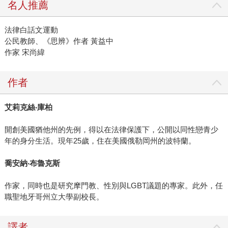
名人推薦
法律白話文運動
公民教師、《思辨》作者 黃益中
作家 宋尚緯
作者
艾莉克絲
‧
庫柏
開創美國猶他州的先例，得以在法律保護下，公開以同性戀青少
年的身分生活。現年25歲，住在美國俄勒岡州的波特蘭。
喬安納
‧
布魯克斯
作家，同時也是研究摩門教、性別與LGBT議題的專家。此外，任
職聖地牙哥州立大學副校長。
譯者