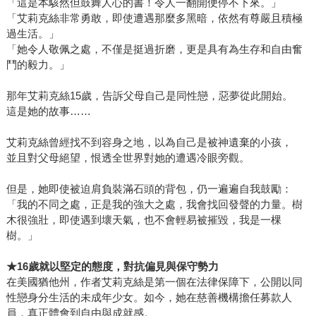
「這是本駭然但鼓舞人心的書！令人一翻開便停不下來。」
「艾莉克絲非常勇敢，即使遭遇那麼多黑暗，依然有尊嚴且積極
過生活。」
「她令人敬佩之處，不僅是挺過折磨，更是具有為生存和自由奮
鬥的毅力。」
那年艾莉克絲15歲，告訴父母自己是同性戀，惡夢從此開始。
這是她的故事……
艾莉克絲曾經找不到容身之地，以為自己是被神遺棄的小孩，
並且對父母絕望，恨透全世界對她的遭遇冷眼旁觀。
但是，她即使被迫肩負裝滿石頭的背包，仍一遍遍自我鼓勵：
「我的不同之處，正是我的強大之處，我會找回發聲的力量。樹
木很強壯，即使遇到壞天氣，也不會輕易被摧毀，我是一棵
樹。」
★
16
歲就以堅定的態度，對抗偏見與保守勢力
在美國猶他州，作者艾莉克絲是第一個在法律保障下，公開以同
性戀身分生活的未成年少女。如今，她在慈善機構擔任募款人
員，真正體會到自由與成就感。