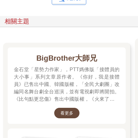
的疑問：我是不是和她一樣是同性戀？我實在很難把自己對怡菲
的感情，和同性戀的概念聯想在一起。同性戀到底是什麼意思？
我一點頭緒也沒有。無論是電視節目還是電影，都很少上演一群
相關主題
同性戀年輕人談戀愛的戲碼，唯一能作為參考的只有潘蜜拉與她
的女朋友珍妮，我只認識這兩位同性戀者。
怡菲雙手撫摸著我的脖子與背，突然想起七年級那年對珊曼莎的
情感，想到自己在管弦樂課上，總是一邊看著她的鞋子與長了雀
BigBrother大師兄
斑的雙腿，一邊聽她演奏大提琴。我又想起那天躺在游泳池旁熱
熱的混凝土地上，突然好想牽她的手。我要的不只是牽手、親
金石堂「星勢力作家」，PTT媽佛版「接體員的
吻，而是一種來自骨子裡更大的慾望。
大小事」系列文章原作者。《你好，我是接體
員》已售出中國、韓國版權，「全民大劇團」改
珊曼莎最美好的那一面吸引著我，她在課堂上經常第一個舉手，
編同名舞台劇全台巡演，並有電視劇即將開拍。
好像什麼都懂，而且總是全神貫注地演奏大提琴，沉浸在音樂之
《比句點更悲傷》售出中國版權，《火來了，快
中。其他學生經常在背後說她的閒話，嘲笑她祖母經營的拖車屋
停車場，她默默捍衛自己的樣子也令我心動。
跑》售出泰國版權。
看更多
至於怡菲吸引我的地方，則是她一頭黑色的長髮、曲線窈窕的雙
腿，還有厚底高跟鞋。我也愛她的獨立、對祖母的關懷、勇敢闖
蕩洛杉磯的精神，以及她與人相處的本事，總能讓和她說話的對