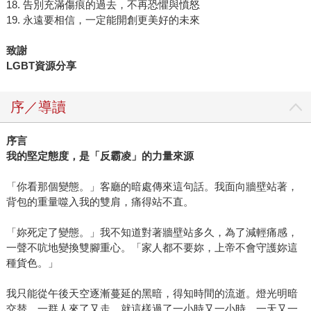
18. 告別充滿傷痕的過去，不再恐懼與憤怒
19. 永遠要相信，一定能開創更美好的未來
致謝
LGBT
資源分享
序／導讀
序言
我的堅定態度，是「反霸凌」的力量來源
「你看那個變態。」客廳的暗處傳來這句話。我面向牆壁站著，
背包的重量噬入我的雙肩，痛得站不直。
「妳死定了變態。」我不知道對著牆壁站多久，為了減輕痛感，
一聲不吭地變換雙腳重心。「家人都不要妳，上帝不會守護妳這
種貨色。」
我只能從午後天空逐漸蔓延的黑暗，得知時間的流逝。燈光明暗
交替，一群人來了又走，就這樣過了一小時又一小時、一天又一