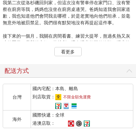
我第二次從洛杉磯回到家，但這次沒有警車停在家門口、沒有警
察在廚房等我，媽媽也沒坐在廚房桌邊哭。爸媽知道我會回家道
歉，我也知道他們會問我去哪裡，於是老實地向他們坦承，並毫
無意外地被罰禁足。我們很有默契地沒有再提起這件事。
接下來的一個月，我關在房間看書、練習大提琴，熬過炙熱又灰
暗的夏日。我與碧安娜、艾希利，還有潘蜜拉互傳簡訊，潘蜜拉
異常執著地問我是不是同性戀。我把她幾個月前對我說的話重複
看更多
一遍：「我不是，我只喜歡怡菲這個女生。」
我實在很難想像自己是同性戀。潘蜜拉是我唯一認識的同性戀，
配送方式
她和我相當不一樣，肩膀很寬，為人魯莽直率。雖然我對女同志
所知不多，不過她似乎很符合一般人對女同志的刻板印象，但我
國內宅配：本島、離島
並不符合。
到店取貨：
台灣
不限金額免運費
怡菲到亞利桑那州照顧祖母，很快地就回到維克多維爾。想必她
一定很享受一個人開著吉普車，在沙漠上長途奔馳的感受。某個
國際快遞：全球
星期五晚上，我問爸媽能不能去找艾希利，他們雖然不怎麼高
海外
興，還是同意了。
港澳店取：