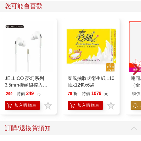
車
車
您可能會喜歡
JELLICO 夢幻系列
春風抽取式衛生紙 110
連同
3.5mm接頭線控入耳
抽x12包x6袋
（全
式耳機 JEE-X12-WT
249
1079
特價
元
78
折
特價
元
特價
299
加入購物車
加入購物車
訂購/退換貨須知