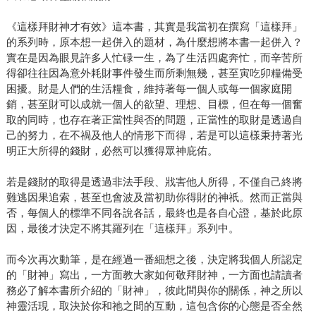
《這樣拜財神才有效》這本書，其實是我當初在撰寫「這樣拜」
的系列時，原本想一起併入的題材，為什麼想將本書一起併入？
實在是因為眼見許多人忙碌一生，為了生活四處奔忙，而辛苦所
得卻往往因為意外耗財事件發生而所剩無幾，甚至寅吃卯糧備受
困擾。財是人們的生活糧食，維持著每一個人或每一個家庭開
銷，甚至財可以成就一個人的欲望、理想、目標，但在每一個奮
取的同時，也存在著正當性與否的問題，正當性的取財是透過自
己的努力，在不禍及他人的情形下而得，若是可以這樣秉持著光
明正大所得的錢財，必然可以獲得眾神庇佑。
若是錢財的取得是透過非法手段、戕害他人所得，不僅自己終將
難逃因果追索，甚至也會波及當初助你得財的神祇。然而正當與
否，每個人的標準不同各說各話，最終也是各自心證，基於此原
因，最後才決定不將其羅列在「這樣拜」系列中。
而今次再次動筆，是在經過一番細想之後，決定將我個人所認定
的「財神」寫出，一方面教大家如何敬拜財神，一方面也請讀者
務必了解本書所介紹的「財神」，彼此間與你的關係，神之所以
神靈活現，取決於你和祂之間的互動，這包含你的心態是否全然