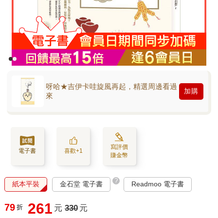
呀哈★吉伊卡哇旋風再起，精選周邊看過
加購
來
寫評價
電子書
喜歡+1
賺金幣
?
紙本平裝
金石堂 電子書
Readmoo 電子書
261
79
折
元
330
元