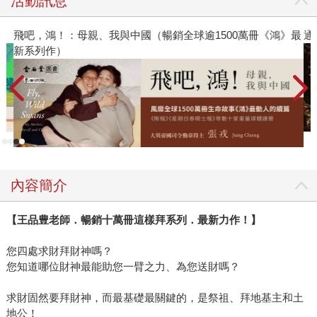
活動訊息
飛吧，鴻！：母親、我與中國（暢銷全球逾1500萬冊《鴻》最
通
新系列作）
內容簡介
【王品豊老師．暢銷十萬冊這樣拜系列．最新力作！】
您四處求財拜財神嗎？
您知道哪位財神最能助您一臂之力、為您送財嗎？
求財固然要拜財神，而最基礎最關鍵的，是祭祖、拜地基主和土
地公！