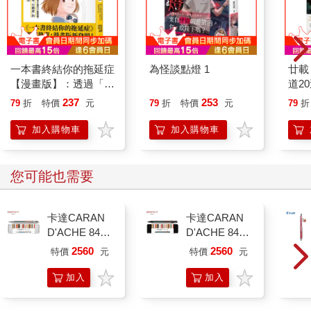
一本書終結你的拖延症
為怪談點燈 1
廿載
【漫畫版】：透過「小
道2
行動」打開大腦的行動
237
253
79
折
特價
元
79
折
特價
元
79
折
開關，懶人也能變身
「行動派」的37個科
加入購物車
加入購物車
學方法
您可能也需要
卡達CARAN
卡達CARAN
D'ACHE 849
D'ACHE 849
Paul Smith 原
Paul Smith 原
2560
2560
特價
元
特價
元
子筆ED.5 條紋
子筆ED.5 條紋
銀
黑
加入
加入
購物
購物