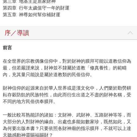
第三章 地基主是居家財神
第四章 行年太歲值守一年的財運
第五章 神尊如何幫你補財運
序／導讀
前言
在全世界的宗教偶像信仰中，對於財神的膜拜可能以道教信仰為
最，但若嚴謹來說，財神並不隸屬於道教「修真養性」的範疇
內，充其量只能說是屬於道教類的民俗信仰。
財神信仰的起源來自於華人世界或是漢文化中，人們樂於勤勞耕
耘存穀防飢的民族特性，由此而衍生出道之不盡的財神名稱，受
不同的地方民俗供奉膜拜。
一般比較耳熟能詳的諸如：文財神、武財神、五路財神等等，而
大部分的人對財神的緣由、出處也多能如數家珍，既然如此，又
為何要出版本書？只要依照各財神廟的指示膜拜，不就可以上達
天聽感動神靈賜福賜財？