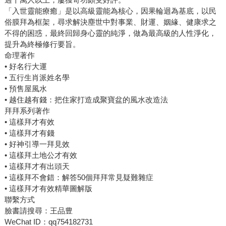
「入世靈能療癒」是以高級靈能為核心，因果輪迴為基底，以民
俗膜拜為框架，尋求解決塵世中對事業、財運、姻緣、健康求之
不得的困惑，最終回歸身心靈的純淨，做為最高級的人性淨化，
提升為終極修行要旨。
命理著作
• 好名行大運
• 五行生肖派姓名學
• 預售屋風水
• 越住越有錢：把住家打造成聚寶盆的風水改造法
拜拜系列著作
• 這樣拜才有效
• 這樣拜才有錢
• 好神引導一拜見效
• 這樣拜土地公才有效
• 這樣拜才有出頭天
• 這樣拜不會錯：解答50個拜拜常見疑難雜症
• 這樣拜才有效精華圖解版
聯繫方式
臉書請搜尋：王品豊
WeChat ID：qq754182731