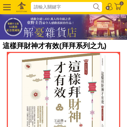
0
這樣拜財神才有效(拜拜系列之九)