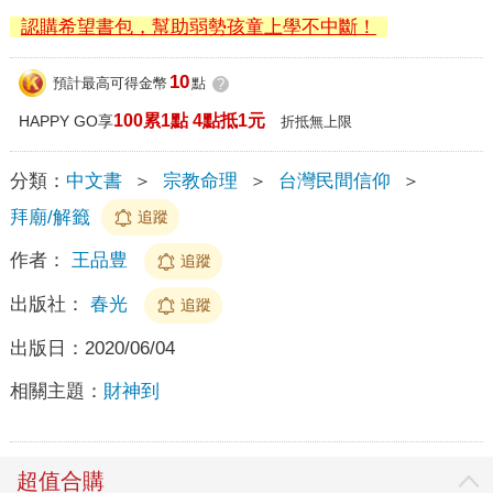
認購希望書包，幫助弱勢孩童上學不中斷！
10
預計最高可得金幣
點
?
100累1點 4點抵1元
HAPPY GO享
折抵無上限
分類：
中文書
＞
宗教命理
＞
台灣民間信仰
＞
拜廟/解籤
追蹤
作者：
王品豊
追蹤
出版社：
春光
追蹤
出版日：
2020/06/04
相關主題：
財神到
超值合購