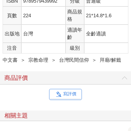
ISBN
9789579439992
分級
普通級
商品規
頁數
224
21*14.8*1.6
格
適讀年
出版地
台灣
全齡適讀
齡
注音
級別
中文書
＞
宗教命理
＞
台灣民間信仰
＞
拜廟/解籤
商品評價
寫評價
相關主題