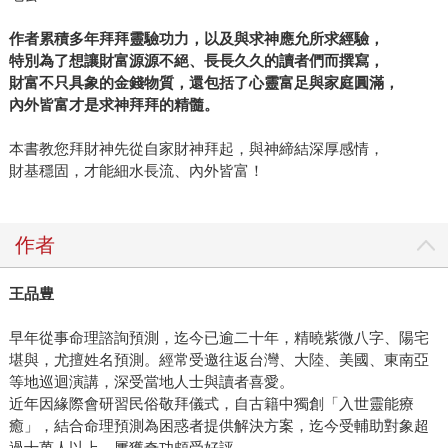
作者累積多年拜拜靈驗功力，以及與求神應允所求經驗，
特別為了想讓財富源源不絕、長長久久的讀者們而撰寫，
財富不只具象的金錢物質，還包括了心靈富足與家庭圓滿，
內外皆富才是求神拜拜的精髓。
本書教您拜財神先從自家財神拜起，與神締結深厚感情，
財基穩固，才能細水長流、內外皆富！
作者
王品豊
早年從事命理諮詢預測，迄今已逾二十年，精曉紫微八字、陽宅
堪與，尤擅姓名預測。經常受邀往返台灣、大陸、美國、東南亞
等地巡迴演講，深受當地人士與讀者喜愛。
近年因緣際會研習民俗敬拜儀式，自古籍中獨創「入世靈能療
癒」，結合命理預測為困惑者提供解決方案，迄今受輔助對象超
過十萬人以上，屢獲奇功頗受好評。