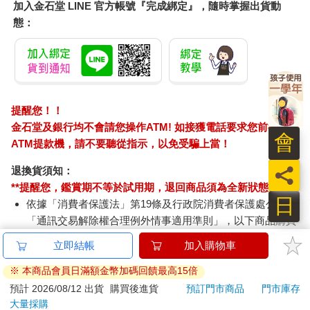
加入金石堂 LINE 官方帳號『完成綁定』，隨時掌握出貨動
態：
提醒您！！
金石堂及銀行均不會請您操作ATM! 如接獲電話要求您前往
會
ATM提款機，請不要聽從指示，以免受騙上當！
員
退換貨須知：
**提醒您，鑑賞期不等於試用期，退回商品須為全新狀態**
日
依據「消費者保護法」第19條及行政院消費者保護處公告之
「通訊交易解除權合理例外情事適用準則」，以下商品購買
後，除商品本身有瑕疵外，將不提供7天的猶豫期：
易於腐敗、保存期限較短或解約時即將逾期。（如：生
鮮食品）
依消費者要求所為之客製化給付。（客製化商品）
報紙、期刊或雜誌。（含MOOK、外文雜誌）