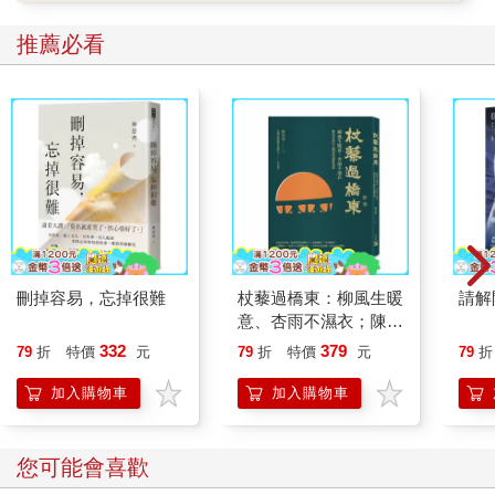
推薦必看
刪掉容易，忘掉很難
杖藜過橋東：柳風生暖
請解
意、杏雨不濕衣；陳亮
恭談以心轉境的適齡漫
332
379
79
折
特價
元
79
折
特價
元
79
折
想
加入購物車
加入購物車
您可能會喜歡