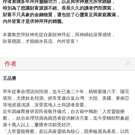
作者累積多年拜拜靈驗功力，以及與求神應允所求經驗，
特別為了想讓財富源源不絕、長長久久的讀者們而撰寫，
財富不只具象的金錢物質，還包括了心靈富足與家庭圓滿，
內外皆富才是求神拜拜的精髓。
本書教您拜財神先從自家財神拜起，與神締結深厚感情，
財基穩固，才能細水長流、內外皆富！
作者
王品豊
早年從事命理諮詢預測，迄今已逾二十年，精曉紫微八字、陽宅
堪與，尤擅姓名預測。經常受邀往返台灣、大陸、美國、東南亞
等地巡迴演講，深受當地人士與讀者喜愛。
近年因緣際會研習民俗敬拜儀式，自古籍中獨創「入世靈能療
癒」，結合命理預測為困惑者提供解決方案，迄今受輔助對象超
過十萬人以上，屢獲奇功頗受好評。
「入世靈能療癒」是以高級靈能為核心，因果輪迴為基底，以民