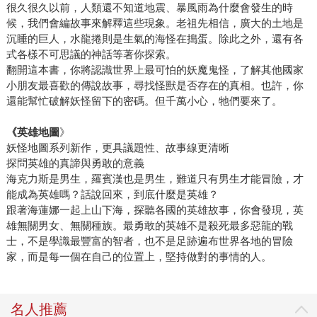
很久很久以前，人類還不知道地震、暴風雨為什麼會發生的時
候，我們會編故事來解釋這些現象。老祖先相信，廣大的土地是
沉睡的巨人，水龍捲則是生氣的海怪在搗蛋。除此之外，還有各
式各樣不可思議的神話等著你探索。
翻開這本書，你將認識世界上最可怕的妖魔鬼怪，了解其他國家
小朋友最喜歡的傳說故事，尋找怪獸是否存在的真相。也許，你
還能幫忙破解妖怪留下的密碼。但千萬小心，牠們要來了。
《英雄地圖
》
妖怪地圖系列新作，更具議題性、故事線更清晰
探問英雄的真諦與勇敢的意義
海克力斯是男生，羅賓漢也是男生，難道只有男生才能冒險，才
能成為英雄嗎？話說回來，到底什麼是英雄？
跟著海蓮娜一起上山下海，探聽各國的英雄故事，你會發現，英
雄無關男女、無關種族。最勇敢的英雄不是殺死最多惡龍的戰
士，不是學識最豐富的智者，也不是足跡遍布世界各地的冒險
家，而是每一個在自己的位置上，堅持做對的事情的人。
名人推薦