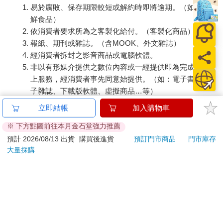
易於腐敗、保存期限較短或解約時即將逾期。（如：生
鮮食品）
依消費者要求所為之客製化給付。（客製化商品）
報紙、期刊或雜誌。（含MOOK、外文雜誌）
經消費者拆封之影音商品或電腦軟體。
非以有形媒介提供之數位內容或一經提供即為完成之線
上服務，經消費者事先同意始提供。（如：電子書、電
子雜誌、下載版軟體、虛擬商品…等）
已拆封之個人衛生用品。（如：內衣褲、刮鬍刀、除毛
立即結帳
加入購物車
刀…等）
※ 下方點圖前往本月金石堂強力推薦
若非上列種類商品，均享有到貨7天的猶豫期（含例假
日）。
預計 2026/08/13 出貨
購買後進貨
預訂門市商品
門市庫存
大量採購
辦理退換貨時，商品（組合商品恕無法接受單獨退貨）必須
是您收到商品時的原始狀態（包含商品本體、配件、贈品、
保證書、所有附隨資料文件及原廠內外包裝…等），請勿直
接使用原廠包裝寄送，或於原廠包裝上黏貼紙張或書寫文
字。
退回商品若無法回復原狀，將請您負擔回復原狀所需費用，
嚴重時將影響您的退貨權益。