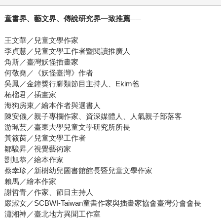
童書界、藝文界、傳說研究界一致推薦──
王文華／兒童文學作家
李貞慧／兒童文學工作者暨閱讀推廣人
角斯／臺灣妖怪插畫家
何敬堯／《妖怪臺灣》作者
吳鳳／金鐘獎行腳類節目主持人、Ekim爸
柘榴君／插畫家
海狗房東／繪本作者與選書人
陳安儀／親子專欄作家、資深媒體人、人氣親子部落客
游珮芸／臺東大學兒童文學研究所所長
黃筱茵／兒童文學工作者
鄒駿昇／視覺藝術家
劉旭恭／繪本作家
蔡幸珍／新樹幼兒圖書館館長暨兒童文學作家
賴馬／繪本作家
謝哲青／作家、節目主持人
嚴淑女／SCBWI-Taiwan童書作家與插畫家協會臺灣分會會長
瀟湘神／臺北地方異聞工作室