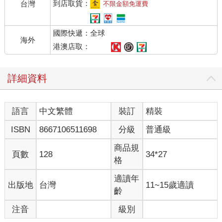
到店取貨：
台灣
不限金額免運費
國際快遞：全球
海外
港澳店取：
詳細資料
語言
中文繁體
裝訂
精裝
ISBN
8667106511698
分級
普通級
商品規
頁數
128
34*27
格
適讀年
出版地
台灣
11~15歲適讀
齡
注音
級別