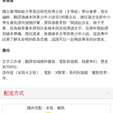
黃筱茵
國立臺灣師範大學英語研究所博士班（文學組）學分修畢，曾任
編輯，翻譯過繪本與青少年小說等190冊左右，擔任過文化部中小
學生優良課外讀物評審，撰寫過教育部「閱讀起步走」親子手
冊，並為報章書本撰寫許多繪本與其他導讀文字。近兩年開始撰
寫繪本專欄、擔任講者，推廣繪本文學與青少年小說。從故事中
試著了解生命裡的歡喜悲傷，認識可以一起喝故事茶的好朋友。
微光
文字工作者，翻譯領域橫跨書籍、電影與遊戲，熱愛奇幻、歷史
和TRPG。
譯作從《冰與火之歌》、電影「X戰警」系列到遊戲「魔獸世界」
等。
配送方式
國內宅配：本島、離島