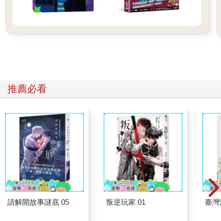
推薦必看
請解開故事謎底 05
叛逆玩家 01
臺灣