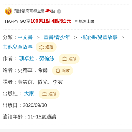
45
預計最高可得金幣
點
?
100累1點 4點抵1元
HAPPY GO享
折抵無上限
分類：
中文書
＞
童書/青少年
＞
橋梁書/兒童故事
＞
其他兒童故事
追蹤
作者：
珊卓拉．勞倫絲
追蹤
繪者：
史都華．希爾
追蹤
譯者：
黃筱茵、微光、李宓
出版社：
大家
追蹤
出版日：
2020/09/30
適讀年齡：
11~15歲適讀