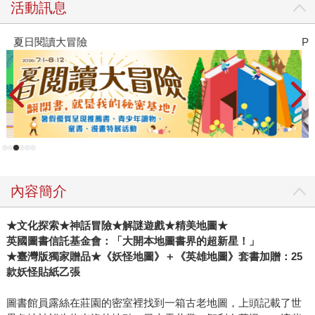
活動訊息
夏日閱讀大冒險
P
內容簡介
★文化探索★神話冒險★解謎遊戲★精美地圖★
英國圖書信託基金會：「大開本地圖書界的超新星！」
★臺灣版獨家贈品★《妖怪地圖》＋《英雄地圖》套書加贈：25
款妖怪貼紙乙張
圖書館員露絲在莊園的密室裡找到一箱古老地圖，上頭記載了世