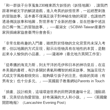
「和一群孩子分享蒐集230種東西方妖怪的《妖怪地圖》，讓我們
跟著神祕文字的解謎遊戲，進入奇異的妖怪世界，一起經歷刺激
的冒險故事。這本書不僅滿足孩子對神秘生物的渴望，也讓他們
透過傳說故事和地圖，對世界有了全新的想像，並在想像中述說
自己獨一無二的冒險故事。」──嚴淑女（SCBWI-Taiwan童書作
家與插繪家協會臺灣分會會長）
「非常生動有趣的入門書，雖然對於怪物的文化背景尚未深入考
察，但以地圖的方式呈現，顯示出怪物具有在地性的本質，是翻
起來令人愉快的小品書。」──瀟湘神（臺北地方異聞工作室）
「從希臘的海克力斯，到太平洋的毛伊和日本的神功皇后，在這
本美麗的書裡，有許多關於勇氣和機智的精采故事。無論呈現方
式或文字風格都很突出，能夠吸引孩子的注意。收錄的英雄（有
男有女）也十分多元。」──英國親子教養網站Parents in Touch
「插畫、設計精美，這場環遊世界的田野調查趣味十足、淺顯易
懂，完美切合熱愛冒險、好奇滿滿的大人和小孩。」──《英國蘭
開郡晚報》（Lancashire Evening Post）