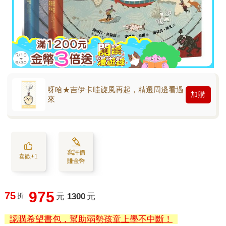
呀哈★吉伊卡哇旋風再起，精選周邊看過
加購
來
寫評價
喜歡+1
賺金幣
975
75
折
元
1300
元
認購希望書包，幫助弱勢孩童上學不中斷！