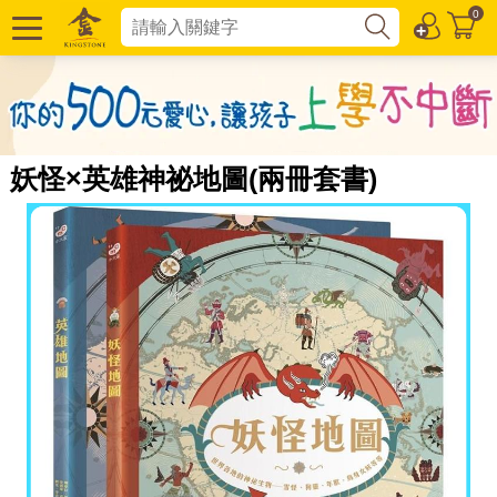
0
妖怪×英雄神祕地圖(兩冊套書)