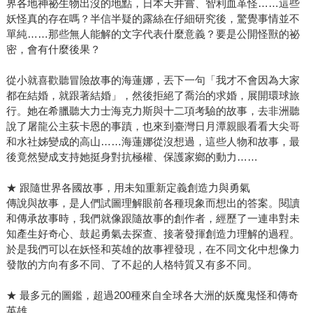
界各地神祕生物出沒的地點，日本天井嘗、智利血革怪……這些
妖怪真的存在嗎？半信半疑的露絲在仔細研究後，驚覺事情並不
單純……那些無人能解的文字代表什麼意義？要是公開怪獸的祕
密，會有什麼後果？
從小就喜歡聽冒險故事的海蓮娜，丟下一句「我才不會因為大家
都在結婚，就跟著結婚」，然後拒絕了喬治的求婚，展開環球旅
行。她在希臘聽大力士海克力斯與十二項考驗的故事，去非洲聽
說了屠龍公主荻卡恩的事蹟，也來到臺灣日月潭親眼看看大尖哥
和水社姊變成的高山……海蓮娜從沒想過，這些人物和故事，最
後竟然變成支持她挺身對抗極權、保護家鄉的動力……
★ 跟隨世界各國故事，用未知重新定義創造力與勇氣
傳說與故事，是人們試圖理解眼前各種現象而想出的答案。閱讀
和傳承故事時，我們就像跟隨故事的創作者，經歷了一連串對未
知產生好奇心、鼓起勇氣去探查、接著發揮創造力理解的過程。
於是我們可以在妖怪和英雄的故事裡發現，在不同文化中想像力
發散的方向有多不同、了不起的人格特質又有多不同。
★ 最多元的圖鑑，超過200種來自全球各大洲的妖魔鬼怪和傳奇
英雄