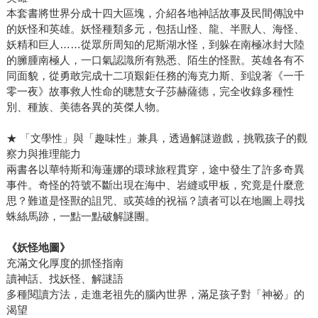
本套書將世界分成十四大區塊，介紹各地神話故事及民間傳說中
的妖怪和英雄。妖怪種類多元，包括山怪、龍、半獸人、海怪、
妖精和巨人……從眾所周知的尼斯湖水怪，到躲在南極冰封大陸
的臃腫南極人，一口氣認識所有熟悉、陌生的怪獸。英雄各有不
同面貌，從勇敢完成十二項艱鉅任務的海克力斯、到說著《一千
零一夜》故事救人性命的聰慧女子莎赫薩德，完全收錄多種性
別、種族、美德各異的英傑人物。
★ 「文學性」與「趣味性」兼具，透過解謎遊戲，挑戰孩子的觀
察力與推理能力
兩書各以華特斯和海蓮娜的環球旅程貫穿，途中發生了許多奇異
事件。奇怪的符號不斷出現在海中、岩縫或甲板，究竟是什麼意
思？難道是怪獸的詛咒、或英雄的祝福？讀者可以在地圖上尋找
蛛絲馬跡，一點一點破解謎團。
《妖怪地圖》
充滿文化厚度的抓怪指南
讀神話、找妖怪、解謎語
多種閱讀方法，走進老祖先的腦內世界，滿足孩子對「神祕」的
渴望