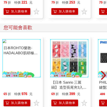
221
253
79
折
特價
元
79
折
特價
元
79
折
加入購物車
加入購物車
您可能會喜歡
日本ROHTO樂敦-
【日本 Sanrio 三麗
PHI
HADALABO肌研極潤
鷗】 造型長尾夾3入組
鍵盤滑
金緻7重玻尿酸高效保
(8款可選) 凱蒂貓 Hello
976
399
65
折
特價
元
69
折
特價
元
499
濕潤澤特濃精華乳液
Kitty 庫洛米 布丁狗 酷
140ml/金瓶(Premium
企鵝
加入購物車
加入購物車