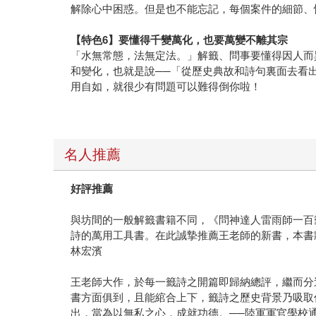
解除心中困惑。但是也不能忘記，每個案件的細節、
【特色6】要懂得千變萬化，也要萬變不離其宗
「水無常態，法無定法。」解籤、問事要懂得因人而
和變化，也就是說──「從歷史典故和詩句裏面去看
用自如，就很少有問題可以難得倒你啦！
名人推薦
好評推薦
與坊間的一般解籤書籍不同，《問神達人雷雨師一百
詩的萬用工具書。在此誠摯推薦王老師的新書，本書
林宏濱
王老師大作，於每一籤詩之開篇即歸納總評，繼而分
書方面俱到，且能綰合上下，籤詩之歷史背景乃吸取
出，當為以無私之心，成就功德。──陸軍軍官學校