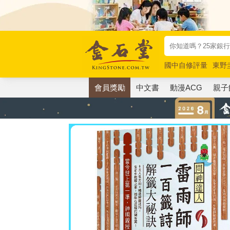
國中自修評量
東野
唯紅花綻放
奧德賽
會員獎勵
中文書
動漫ACG
親子