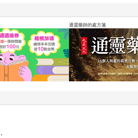
通靈藥師的處方箋
，
，