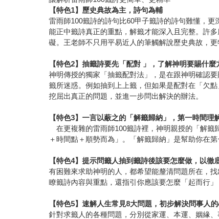
【特色1】歷史典故為主，詩句為輔
雷雨師100籤詩的詩句比60甲子籤詩的詩句難懂
能正中籤詩真正的重點，解籤才能深入且完整。許多
礙。王老師不只用平易近人的筆觸解說歷史典故，更
【特色2】抽籤詩要先「配對 」，了解神明要賜什麼
神明傳授的獨家「抽籤配對法」，是在跟神明確認要
籤所迷惑。例如抽到上上籤，但如果是配對在「欠點
挖屈出真正的問題，並進一步問出解決的辦法。
【特色3】一言以蔽之的「解籤歸納」，第一時間理
在更複雜的雷雨師100籤詩裡，神明親授的「解籤
＋時間點＋順勢而為」。「解籤歸納」是幫助你在第
【特色4】提示問籤人抽到籤詩後該要怎麼做，以徹
有困難來求助神明的人，都希望能釐清問題所在，找
瞭籤詩內容與重點，還指引你應該要怎麼「起而行」
【特色5】速解人生常見8大問題，初步解決問事人
針對求籤人的各種問題，分別從家運、本運、姻緣、