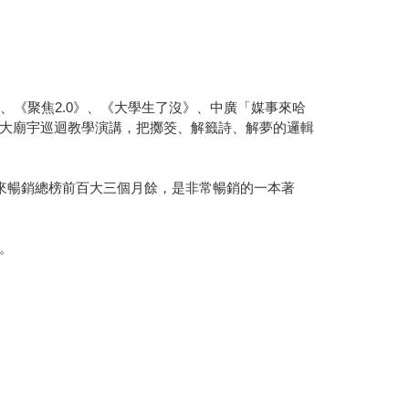
、《聚焦2.0》、《大學生了沒》、中廣「媒事來哈
大廟宇巡迴教學演講，把擲筊、解籤詩、解夢的邏輯
來暢銷總榜前百大三個月餘，是非常暢銷的一本著
。