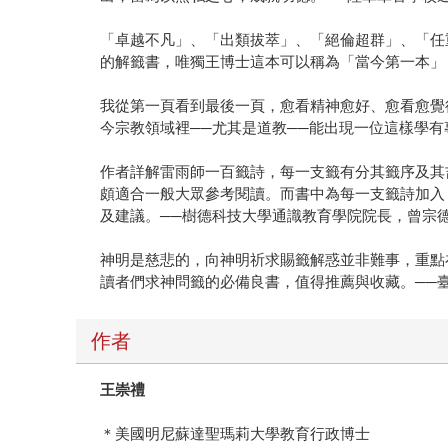
「卓越不凡」、「出類拔萃」、「絕倫超群」、「任
的解籤書，唯獨王博士這本可以稱為「當今第一本」
我從第一頁看到最後一頁，愈看精神愈好、愈看愈覺
今宗教領域裡──尤其是道教──能出現一位這樣學有
作者詳解雷雨師一百籤詩，每一支籤有分其籤序及其
頗適合一般大眾參考閱讀。而書中為每一支籤詩加入
及建議。──樹德科技大學通識教育學院院長，曾宗
神明是慈悲的，向神明祈求賜籤解惑並非難事，重點
讀者們求神問籤的必備良書，值得推薦與收藏。──
作者
王崇禮
＊美國明尼蘇達聖瑪莉大學教育行政博士