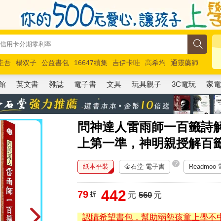
圭吾
楊双子
公益書包
16647續集
吉伊卡哇
高希均
通靈藥師
路邊攤新作
馬斯克
玩具總動員5
超慢跑
館
英文書
雜誌
電子書
文具
玩具親子
3C電玩
家
問神達人雷雨師一百籤詩解
上第一準，神明親授解百
?
紙本平裝
金石堂 電子書
Readmoo
442
79
折
元
560
元
認購希望書包，幫助弱勢孩童上學不