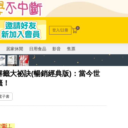
0
登入/註冊
電
居家休閒
日用食品
影音
售票
籤大祕訣(暢銷經典版)：當今世
籤！
 電子書
中斷！