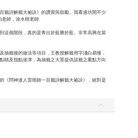
百籤詩解籤大祕訣》的讚賞與鼓勵。我看過坊間不少
的老師，涂水樹老師
到這個階段，真的是青出於藍勝於藍。非常高興在當
及抽籤後的做法等項目，王教授解籤用字淺白易懂，
點睛及指點迷津，為抽籤之大眾提供該籤之重點方向
的《問神達人雷雨師一百籤詩解籤大祕訣》，絕對是