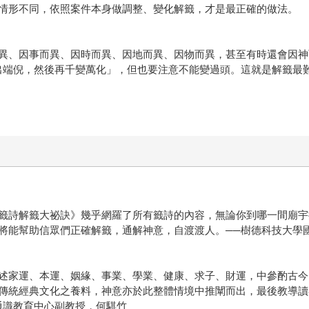
情形不同，依照案件本身做調整、變化解籤，才是最正確的做法。
異、因事而異、因時而異、因地而異、因物而異，甚至有時還會因神
出端倪，然後再千變萬化」，但也要注意不能變過頭。這就是解籤最
籤詩解籤大祕訣》幾乎網羅了所有籤詩的內容，無論你到哪一間廟宇
將能幫助信眾們正確解籤，通解神意，自渡渡人。──樹德科技大學
述家運、本運、姻緣、事業、學業、健康、求子、財運，中參酌古今
傳統經典文化之養料，神意亦於此整體情境中推闡而出，最後教導讀
通識教育中心副教授，何騏竹