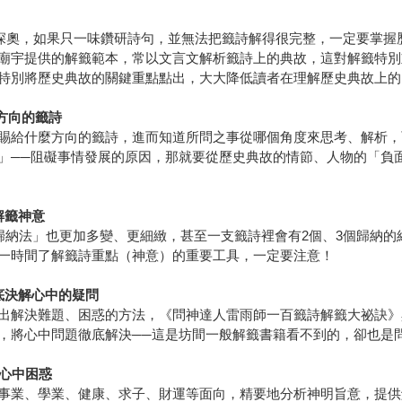
，更深奧，如果只一味鑽研詩句，並無法把籤詩解得很完整，一定要掌
廟宇提供的解籤範本，常以文言文解析籤詩上的典故，這對解籤特別重
特別將歷史典故的關鍵重點點出，大大降低讀者在理解歷史典故上的
方向的籤詩
賜給什麼方向的籤詩，進而知道所問之事從哪個角度來思考、解析，
」──阻礙事情發展的原因，那就要從歷史典故的情節、人物的「負
解籤神意
歸納法」也更加多變、更細緻，甚至一支籤詩裡會有2個、3個歸納
一時間了解籤詩重點（神意）的重要工具，一定要注意！
底決解心中的疑問
出解決難題、困惑的方法，《問神達人雷雨師一百籤詩解籤大祕訣》
，將心中問題徹底解決──這是坊間一般解籤書籍看不到的，卻也是
的心中困惑
事業、學業、健康、求子、財運等面向，精要地分析神明旨意，提供