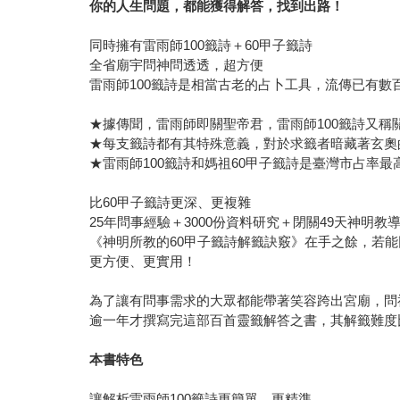
你的人生問題，都能獲得解答，找到出路！
同時擁有雷雨師100籤詩＋60甲子籤詩
全省廟宇問神問透透，超方便
雷雨師100籤詩是相當古老的占卜工具，流傳已有
★據傳聞，雷雨師即關聖帝君，雷雨師100籤詩又
★每支籤詩都有其特殊意義，對於求籤者暗藏著玄奧
★雷雨師100籤詩和媽祖60甲子籤詩是臺灣市占率
比60甲子籤詩更深、更複雜
25年問事經驗＋3000份資料研究＋閉關49天神明教
《神明所教的60甲子籤詩解籤訣竅》在手之餘，若能
更方便、更實用！
為了讓有問事需求的大眾都能帶著笑容跨出宮廟，問
逾一年才撰寫完這部百首靈籤解答之書，其解籤難度
本書特色
讓解析雷雨師100籤詩更簡單、更精準