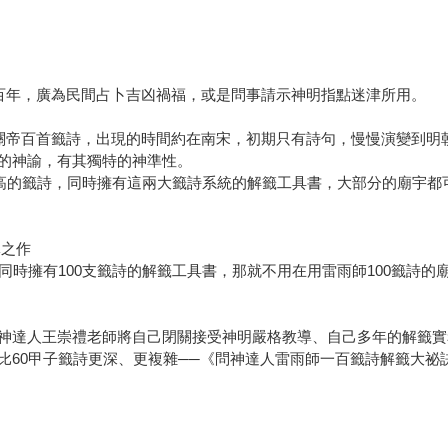
數百年，廣為民間占卜吉凶禍福，或是問事請示神明指點迷津所用。
稱關帝百首籤詩，出現的時間約在南宋，初期只有詩句，慢慢演變到明
的神諭，有其獨特的神準性。
最高的籤詩，同時擁有這兩大籤詩系統的解籤工具書，大部分的廟宇都
導之作
同時擁有100支籤詩的解籤工具書，那就不用在用雷雨師100籤詩的
神達人王崇禮老師將自己閉關接受神明嚴格教導、自己多年的解籤實務
比60甲子籤詩更深、更複雜──《問神達人雷雨師一百籤詩解籤大祕