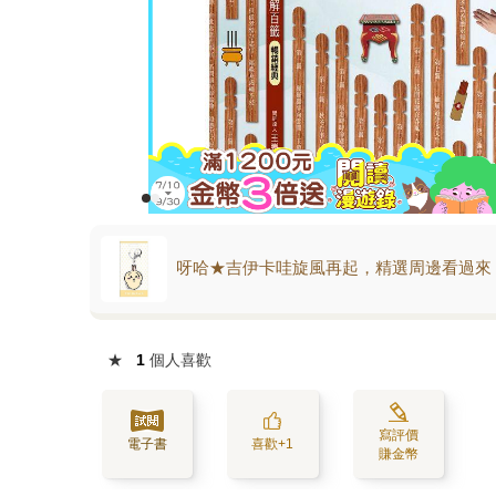
呀哈★吉伊卡哇旋風再起，精選周邊看過來
★
1
個人喜歡
寫評價
電子書
喜歡+1
賺金幣