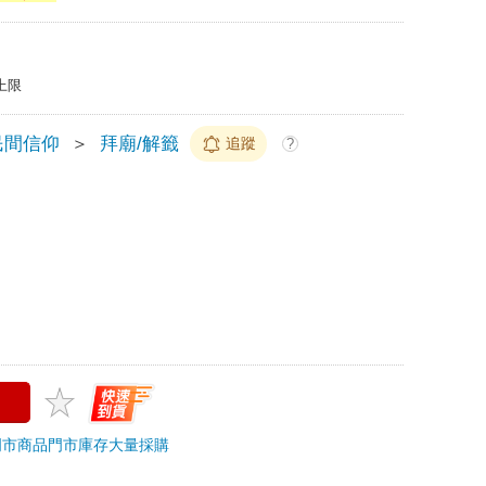
上限
民間信仰
＞
拜廟/解籤
追蹤
?
門市商品
門市庫存
大量採購