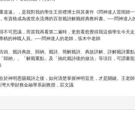
重道遠」，是我對我的學生王崇禮博士與其著作《問神達人雷雨師一
，有資格成為後世永流傳的百首籤詩解籤經典教科書。──問神達人
得不可思議，而當我再看第二遍時，更愈看愈覺得我這個學生今天走
專精的神職人員。──問神達人的老師，張木中老師
吉凶、籤詩典故、歸納、籤詩、簡解籤詩、典故詳解、詳解籤詩重點
「歸納」、「解籤重點」及「抽此籤詩後的做法」等項目，可謂畫龍
德
在於神明恩賜籤詩之後，如何清楚掌握神明旨意，才是關鍵。王老師
臺灣大學財務金融學系副教授，莊文議