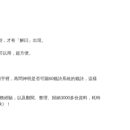
朝，才有「解曰」出現。
可以用，超方便。
廟宇裡，再問神明是否可賜60籤詩系統的籤詩，這樣
經驗，以及翻閱、整理、歸納3000多份資料，耗時
訣》！