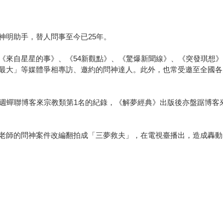
神明助手，替人問事至今已25年。
《來自星星的事》、《54新觀點》、《驚爆新聞線》、《突發琪想》
最大」等媒體爭相專訪、邀約的問神達人。此外，也常受邀至全國各
5週蟬聯博客來宗教類第1名的紀錄，《解夢經典》出版後亦盤踞博客
老師的問神案件改編翻拍成「三夢救夫」，在電視臺播出，造成轟動