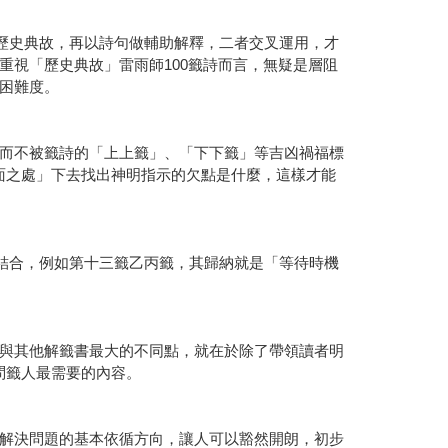
握歷史典故，再以詩句做輔助解釋，二者交叉運用，才
視「歷史典故」雷雨師100籤詩而言，無疑是層阻
困難度。
而不被籤詩的「上上籤」、「下下籤」等吉凶禍福標
面之處」下去找出神明指示的欠點是什麼，這樣才能
的結合，例如第十三籤乙丙籤，其歸納就是「等待時機
與其他解籤書最大的不同點，就在於除了帶領讀者明
問籤人最需要的內容。
解決問題的基本依循方向，讓人可以豁然開朗，初步