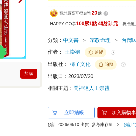
20
預計最高可得金幣
點
?
100累1點 4點抵1元
HAPPY GO享
折抵無
分類：
中文書
＞
宗教命理
＞
台灣
作者：
王崇禮
追蹤
?
出版社：
柿子文化
追蹤
?
加購
出版日：
2023/07/20
相關主題：
問神達人王崇禮
立即結帳
加入購物車
預計 2026/08/10 出貨
參考庫存量：2
預訂