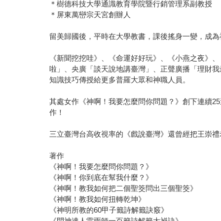
＊樹德科技大學通識教育學院暨行銷管理系副教授
＊屏東萬巒宗天宮創辦人
留美歸國後，平時在大學教書，課後搖身一變，成為
《新聞挖挖哇》、《命運好好玩》、《小燕之夜》、
啦」、央廣「談天說地講臺灣」、正聲廣播「理財我
知識技巧傳授給更多普羅大眾和神職人員。
其處女作《神啊！我要怎麼問你問題？》創下連續2
作！
三立臺灣台高收視率的《戲說臺灣》還曾經把王崇禮
著作
《神啊！我要怎麼問你問題？》
《神啊！你到底在幫我什麼？》
《神啊！教我如何把二個聖筊問出三個聖筊》
《神啊！教我如何扭轉乾坤》
《神明所教的60甲子籤詩解籤訣竅》
《問神達人雷雨師一百籤詩解籤大祕訣》