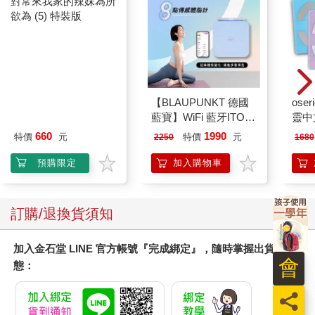
對常來我家的辣妹為所
【BLAUPUNKT 德國
ose
欲為 (5) 特裝版
藍寶】WiFi 藍牙ITO
靈中
八點傳感體脂計(BPH-
660
1990
特價
元
特價
元
2250
1680
ME01W)
預購限定
加入購物車
訂購/退換貨須知
加入金石堂 LINE 官方帳號『完成綁定』，隨時掌握出貨動
會
態：
員