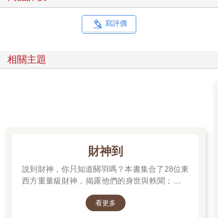
來等你完成目標後才會快樂，它只會在「當下」感受純粹的喜
悅。
如果你想要感受靈魂，請找回那些讓你「純粹快樂」的事，因為
寫評價
當你快樂時， 就是你與靈魂最接近的時候。
靈魂的感覺，像是一種「直覺與提醒」
相關主題
有時候，靈魂的感覺是一種「直覺」，它會透過身體與情緒來提
醒你。
你進入一個地方，表面看起來沒什麼異樣，但內心卻覺得「這裡
怪怪的」，讓你渾身不自在。
你與某個人互動時，他表現得很好，但你內心卻覺得「不要相信
他」，後來才發現你的直覺是對的。
你正猶豫要不要做一件事，突然在生活中不斷看到與這件事相關
的訊息，好像宇宙在給你某種暗示。
財神到
這些不是巧合，而是你的靈魂在試圖告訴你一些事情。
如果你的靈魂感覺「不對」，請學會相信它。
說到財神，你只知道關羽嗎？本書集合了28位東
西方重量級財神，揭露他們的身世與軼聞；也介
靈魂的感覺，像是一種「被愛與連結的溫暖」
紹各種招財神獸、聚財寶物，帶你收穫滿滿的智
有時候，你會感覺自己好像「不孤單」，即使身邊沒有任何人，
看更多
慧與正能量；從神話、文學、歷史到民間信仰，
你仍然感受到某種溫暖的陪伴感。
這種感覺可能來自你的高我，甚至來自更高層次的宇宙智慧。這
走進一座華麗的紙上財神文化博物館。