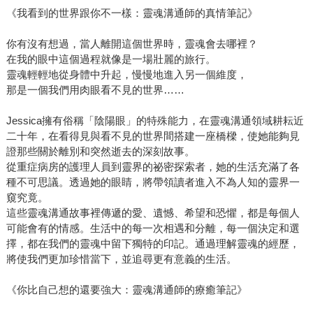
《我看到的世界跟你不一樣：靈魂溝通師的真情筆記》
你有沒有想過，當人離開這個世界時，靈魂會去哪裡？
在我的眼中這個過程就像是一場壯麗的旅行。
靈魂輕輕地從身體中升起，慢慢地進入另一個維度，
那是一個我們用肉眼看不見的世界……
Jessica擁有俗稱「陰陽眼」的特殊能力，在靈魂溝通領域耕耘近
二十年，在看得見與看不見的世界間搭建一座橋樑，使她能夠見
證那些關於離別和突然逝去的深刻故事。
從重症病房的護理人員到靈界的祕密探索者，她的生活充滿了各
種不可思議。透過她的眼睛，將帶領讀者進入不為人知的靈界一
窺究竟。
這些靈魂溝通故事裡傳遞的愛、遺憾、希望和恐懼，都是每個人
可能會有的情感。生活中的每一次相遇和分離，每一個決定和選
擇，都在我們的靈魂中留下獨特的印記。通過理解靈魂的經歷，
將使我們更加珍惜當下，並追尋更有意義的生活。
《你比自己想的還要強大：靈魂溝通師的療癒筆記》