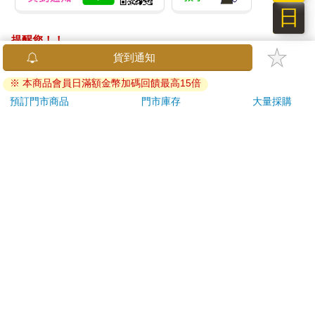
日
提醒您！！
金石堂及銀行均不會請您操作ATM! 如接獲電話要求您前往
貨到通知
ATM提款機，請不要聽從指示，以免受騙上當！
※ 本商品會員日滿額金幣加碼回饋最高15倍
退換貨須知：
預訂門市商品
門市庫存
大量採購
**提醒您，鑑賞期不等於試用期，退回商品須為全新狀態**
依據「消費者保護法」第19條及行政院消費者保護處公告之
「通訊交易解除權合理例外情事適用準則」，以下商品購買
後，除商品本身有瑕疵外，將不提供7天的猶豫期：
易於腐敗、保存期限較短或解約時即將逾期。（如：生
鮮食品）
依消費者要求所為之客製化給付。（客製化商品）
報紙、期刊或雜誌。（含MOOK、外文雜誌）
經消費者拆封之影音商品或電腦軟體。
非以有形媒介提供之數位內容或一經提供即為完成之線
上服務，經消費者事先同意始提供。（如：電子書、電
子雜誌、下載版軟體、虛擬商品…等）