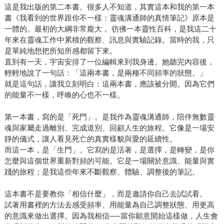
這是我出版的第二本書。很多人不知道，其實這本和我的第一本
書《我看到的世界跟你不一樣：靈魂溝通師的真情筆記》原本是
一體的。最初的大綱非常龐大， 彷彿一本靈性百科，是我這二十
年來在靈魂工作中累積的觀察、訊息與實驗記錄。當時的我，只
是單純地想把所知所感都留下來。
直到有一天，宇宙安排了一位編輯來到我身邊。她聽完內容後，
輕輕地說了一句話：「這兩本書，是兩種不同頻率的狀態。」
就是這句話，讓我立刻明白：這兩本書，應該被分開。因為它們
的能量不一樣，呼喚的心也不一樣。
第一本書，寫的是「死門」。是我作為靈魂溝通師，陪伴無數靈
魂與家屬走過離別、完成道別、回顧人生的旅程。它像是一場安
靜的儀式，讓人看見死亡的真實樣貌與愛的延續性。
而這一本，是「生門」。它寫的是活著，是選擇，是轉變，是你
怎麼與這個世界重新對頻的可能。它是一場關於意識、能量與實
踐的旅程；是我這些年來不斷觀察、體驗、調整後的筆記。
這本書不是要教你「相信什麼」，而是邀請你自己去試試看。
試著用書裡的方法去感受頻率、用能量為自己調整狀態、用更高
的意識來做出選擇。因為我相信──當你願意開始這樣做，人生會