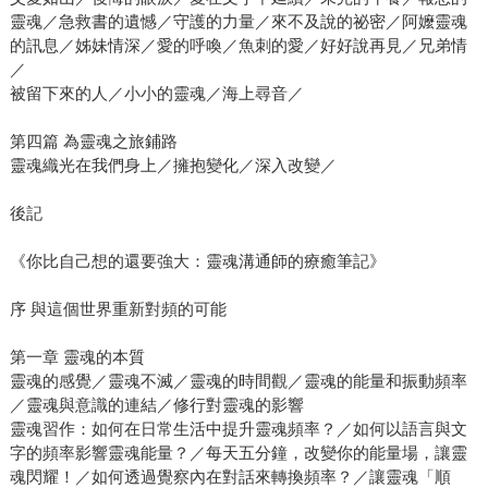
靈魂／急救書的遺憾／守護的力量／來不及說的祕密／阿嬤靈魂
的訊息／姊妹情深／愛的呼喚／魚刺的愛／好好說再見／兄弟情
／
被留下來的人／小小的靈魂／海上尋音／
第四篇 為靈魂之旅鋪路
靈魂織光在我們身上／擁抱變化／深入改變／
後記
《你比自己想的還要強大：靈魂溝通師的療癒筆記》
序 與這個世界重新對頻的可能
第一章 靈魂的本質
靈魂的感覺／靈魂不滅／靈魂的時間觀／靈魂的能量和振動頻率
／靈魂與意識的連結／修行對靈魂的影響
靈魂習作：如何在日常生活中提升靈魂頻率？／如何以語言與文
字的頻率影響靈魂能量？／每天五分鐘，改變你的能量場，讓靈
魂閃耀！／如何透過覺察內在對話來轉換頻率？／讓靈魂「順