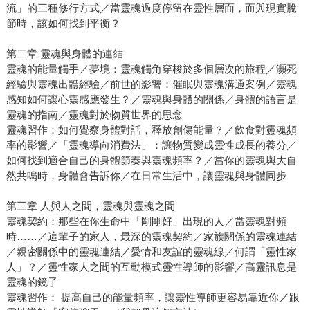
流」的三種修行方式／當靈魂過度停留在靈性層面，而與現實脫
節時，該如何找到平衡？
第二章 靈魂與身體的連結
靈魂的能量觸手／夢境：靈魂觸角穿梭於多個層次的旅程／瀕死
經驗與靈魂出體經驗／前世的影響：催眠與靈魂溝通案例／靈魂
感知如何讓心靈感應發生？／靈魂與身體的關係／身體的語言是
靈魂的指南／靈魂對於物質世界的思念
靈魂習作：如何覺察身體對話，釋放創傷能量？／飲食對靈魂頻
率的影響／「靈魂導向消費法」：讓物質變成靈性成長的養分／
如何找到適合自己的身體節奏與靈魂頻率？／當你的靈魂與大自
然共鳴時，身體會告訴你／在日常生活中，讓靈魂與身體同步
第三章 人與人之間，靈魂與靈魂之間
靈魂契約：那些在你生命中「剛剛好」出現的人／當靈魂對頻
時……／這輩子的家人，最深的靈魂契約／家族關係的靈魂連結
／親密關係中的靈魂連結／愛情和友誼的靈魂線／何謂「靈性家
人」？／靈性家人之間的互動模式靈性導師的影響／高靈訊息是
靈魂的鏡子
靈魂習作： 提高自己的能量頻率，讓靈性導師更容易靠近你／跟