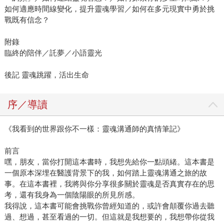
如何適應時間線變化，提升靈魂學習／如何在多元現實中勇於挑
戰既有信念？
附錄
臨終的陪伴／託夢／小語靈光
後記 靈魂跳躍，活出生命
序／導讀
《我看到的世界跟你不一樣：靈魂溝通師的真情筆記》
前言
嘿，朋友，當你打開這本書時，我想先給你一點頭緒。這本書是
一個原本深埋在醫護背景下的我，如何踏上靈魂溝通之旅的故
事。在這本書裡，我將與你分享很多關於靈魂是否真實存在的思
考，還有我身為一個陰陽眼的所見所感。
我得說，這本書可能會挑戰你曾經知道的，或許會顛覆你過去聽
過、想過，甚至看過的一切。但這就是我想要的，我想帶你從我