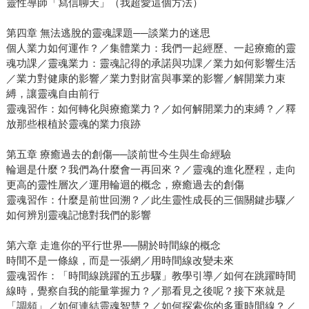
靈性導師「寫信聊天」（我超愛這個方法）
第四章 無法逃脫的靈魂課題──談業力的迷思
個人業力如何運作？／集體業力：我們一起經歷、一起療癒的靈
魂功課／靈魂業力：靈魂記得的承諾與功課／業力如何影響生活
／業力對健康的影響／業力對財富與事業的影響／解開業力束
縛，讓靈魂自由前行
靈魂習作：如何轉化與療癒業力？／如何解開業力的束縛？／釋
放那些根植於靈魂的業力痕跡
第五章 療癒過去的創傷──談前世今生與生命經驗
輪迴是什麼？我們為什麼會一再回來？／靈魂的進化歷程，走向
更高的靈性層次／運用輪迴的概念，療癒過去的創傷
靈魂習作：什麼是前世回溯？／此生靈性成長的三個關鍵步驟／
如何辨別靈魂記憶對我們的影響
第六章 走進你的平行世界──關於時間線的概念
時間不是一條線，而是一張網／用時間線改變未來
靈魂習作：「時間線跳躍的五步驟」教學引導／如何在跳躍時間
線時，覺察自我的能量掌握力？／那看見之後呢？接下來就是
「調頻」／如何連結靈魂智慧？／如何探索你的多重時間線？／