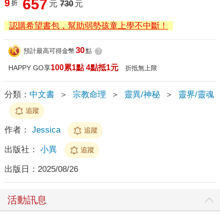
657
9
折
元
730
元
認購希望書包，幫助弱勢孩童上學不中斷！
30
預計最高可得金幣
點
?
100累1點 4點抵1元
HAPPY GO享
折抵無上限
分類：
中文書
＞
宗教命理
＞
靈異/神秘
＞
靈界/靈魂
追蹤
作者：
Jessica
追蹤
出版社：
小異
追蹤
出版日：
2025/08/26
活動訊息