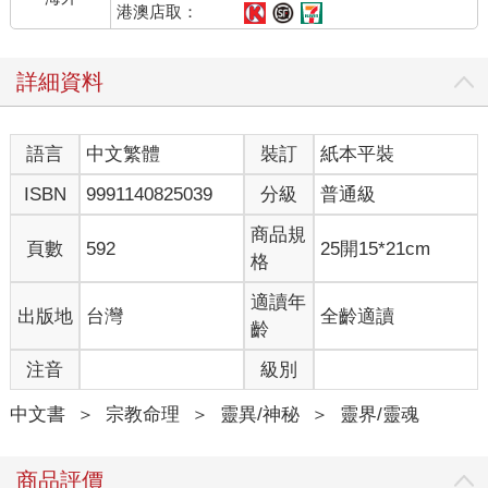
你是否曾經在面對人生重大決定時，大腦充滿了各種分析、比
港澳店取：
較、恐懼的聲音，但內心卻有「寧靜的確定感」？
舉個例子：你明明有更安全、更理智的選擇，但內心就是知道：
詳細資料
「我要選這條路！」即使別人都覺得你瘋了，你依然無法忽略那
股清晰的感受。
或是當你經歷生命中的低潮與困境時，表面上你可能很焦慮，但
語言
中文繁體
裝訂
紙本平裝
內在某個地方卻有著「會沒事的」的深層信任感。
這就是靈魂的聲音，它不像大腦那樣喋喋不休地分析優缺點，而
ISBN
9991140825039
分級
普通級
是「安靜而堅定地知道」。
商品規
頁數
592
25開15*21cm
靈魂的感覺，像是一種「純粹的快樂與滿足」
格
你有沒有做過某些事情，讓你完全沉浸其中，時間彷彿消失，內
心感到純粹的快樂？比如說當你畫畫、寫作、彈奏音樂，或者投
適讀年
出版地
台灣
全齡適讀
入在你真正熱愛的事情時，你會進入一種「心流」狀態，完全忘
齡
記時間。
注音
級別
當你望著大海、星空、山林，內心突然有「活著真好」的感動，
沒有理由、沒有條件，純粹是對存在的喜悅。
中文書
＞
宗教命理
＞
靈異/神秘
＞
靈界/靈魂
或是當你與某個人相處時，內心沒有壓力，沒有刻意討好，也不
需要偽裝，你只是「做自己」，卻覺得非常自在與快樂。
這些時刻，就是你「活在靈魂頻率」的時候。你的靈魂不是在未
商品評價