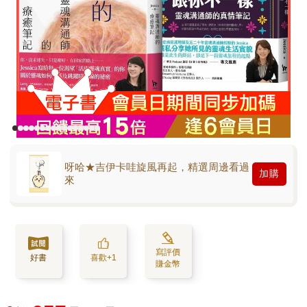
呀哈★吉伊卡哇旋風再起，精選周邊看過
加購
來
寫評價
好書
喜歡+1
賺金幣