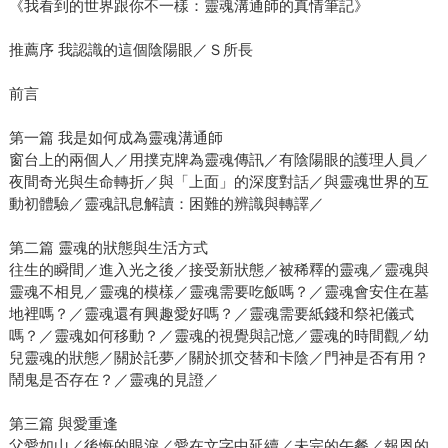
《我看到的世界跟你不一樣：靈魂溝通師的真情筆記》
推薦序 我認識的這個陰陽眼／Ｓ所長
前言
第一篇 我是如何成為靈魂溝通師
窗台上的兩個人／用撲克牌為靈魂傳訊／有陰陽眼的護理人員／
夜間奇光與生命轉折／與「上面」的深度對話／與靈魂世界的互
動初體驗／靈魂訊息解讀：困難的辨識與轉譯／
第二篇 靈魂的狀態與生活方式
往生的瞬間／進入光之後／接受新狀態／被稀釋的靈魂／靈魂與
靈魂不相見／靈魂的模樣／靈魂需要吃飯嗎？／靈魂會安住在墓
地裡嗎？／靈魂還有興趣愛好嗎？／靈魂需要紙錢和祭祀儀式
嗎？／靈魂如何移動？／靈魂的視覺與記憶／靈魂的時間觀／幼
兒靈魂的狀態／關於託夢／關於抓交替和卡陰／門神是否有用？
鬧鬼是否存在？／靈魂的見證／
第三篇 與愛重逢
父愛如山／後悔的眼淚／愛在文字中延續／未完的午餐／報恩的