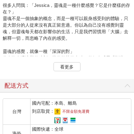
很多人問我：「Jessica，靈魂是一種什麼感覺？它是什麼樣的存
在？」
靈魂不是一個抽象的概念，而是一種可以親身感受到的體驗，只
是大部分的人從來沒有真正留意過。你以為自己沒有感覺到靈
魂，但靈魂每天都在影響你的生活，只是我們習慣用「大腦」去
解釋一切，而忽略了內在的感受。
靈魂的感覺，就像一種「深深的對」
你有沒有過這樣的時刻，當你做某件事時，整個人感覺「順流」
且輕盈，好像所有事情都剛剛好，沒有任何阻礙。
看更多
當你遇見某個人，心裡突然湧起「我們好像認識很久了」的熟悉
感，即使這是你們第一次見面。
當你去到某個地方，內心升起「我以前來過」的感覺，但理智告
配送方式
訴你這是不可能的。
這些時刻，並不是「偶然」，而是你的靈魂在發出訊息。這是一
國內宅配：本島、離島
種來自內在的「深深的對」，沒有理由，卻無比真實。當你體驗
到這種感覺時，表示你正在對齊你的靈魂，你正走在靈魂真正想
到店取貨：
台灣
不限金額免運費
走的路上。
國際快遞：全球
靈魂的感覺，像是「內心的寧靜與確定」
海外