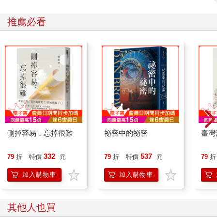
推薦必看
刪掉容易，忘掉很難
祕密中的祕密
臺灣
332
537
79
折
特價
元
79
折
特價
元
79
折
加入購物車
加入購物車
其他人也買