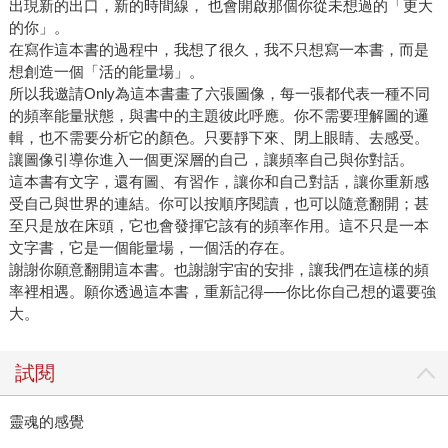
出現新的出口，新的時間線， 也會開啟那個你從未想過的「更大
的你」。
在寫作這本書的過程中，我想了很久，我不只想寫一本書，而是
想創造一個「活的能量場」。
所以我邀請Only為這本書畫了六張圖像，每一張都代表一種不同
的頻率能量狀態，與書中的主題彼此呼應。你不需要理解圖的邏
輯，也不需要分析它的顏色。只要靜下來、閉上眼睛、去感受。
讓圖像引導你進入一個更深層的自己，讓頻率自己與你對話。
這本書有文字，還有圖、有習作，讓你和自己對話，讓你重新感
受自己與世界的連結。你可以按順序閱讀，也可以隨意翻開；甚
至只是放在床頭，它也會發揮它該有的頻率作用。這不只是一本
文字書，它是一個能量場，一個活的存在。
謝謝你願意翻開這本書。也謝謝宇宙的安排，讓我們在這樣的頻
率裡相遇。願你透過這本書，重新記得──你比你自己想的還要強
大。
試閱
靈魂的感覺