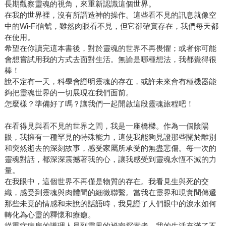
長期觀察靈魂的視角，來重新認識這個世界。
在我的世界裡，沒有所謂造神的操作。這些看不見的訊息就像空
中的Wi-Fi信號，雖然肉眼看不見，但它卻確實存在，我們每天都
在使用。
希望在你讀完這本書後，對於靈魂的世界不再畏懼；或者你可能
會想嘗試用我的方式去面對生活。無論是哪種想法，我都覺得很
棒！
說不定有一天，科學會證明靈魂的存在，或許未來會有種機器能
夠把靈魂世界的一切展現在我們面前。
怎麼樣？準備好了嗎？讓我們一起開啟這段靈魂旅程吧！
在看得見與看不見的世界之間，我是一座橋樑。作為一個陰陽
眼，我擁有一種罕見的特殊能力，這使我能夠見證那些關於離別
和突然逝去的深刻故事，感受家屬所承受的無盡悲傷。每一次的
靈魂對話，都深深震撼著我的心，讓我感受到靈魂永恆不滅的力
量。
在我眼中，這個世界不再僅是物質的存在。我看見生與死的交
織，感受到靈魂與肉體間的細微聯繫。當我在靈界和現實間傳遞
那些未竟的情感和未說的話語時，我見證了人們眼中的淚水如何
轉化為心靈的釋懷和療癒。
從重症病房的護理人員到靈界的祕密探索者，我的生活充滿了不