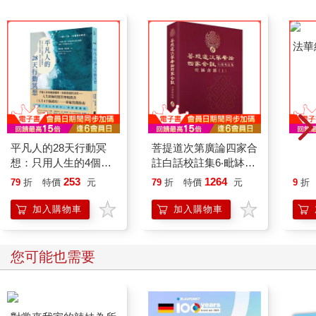
平凡人的28天行動冥
菩提道次第廣論四家合
法華
想：只用人生的4個禮
註白話校註集6‧毗缽舍
拜，反覆練習，擁抱自
那 （上）
253
1264
79
折
特價
元
79
折
特價
元
9
折
己的極限，做真正重要
的事
加入購物車
加入購物車
您可能也需要