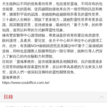
天生能夠以不同的視角看待世界，包括過世靈魂、不同存有的包
含能量、光的面相。從四歲開始接收來自另一個空間的訊息和教
導，擴展對宇宙的認識，使她能夠超越眼睛所看見的靈性世界。
三十歲的人生轉折，開啟了更多能力，讓她對靈性世界有更多認
識。因其醫護背景，並持續進修，吸納現代「量子力學」的科學
知識，進而以科學的方式解釋靈性現象。
擁有豐富醫學中心護理經驗，專業涵蓋肝癌胃癌重症病房護理、
眼科護理，及產房、嬰兒室、坐月子中心和不孕症中心的護理工
作。此外，有美國NGH催眠師證照及美國QHHT量子二級催眠師
資格，同時也是國際人類圖學院的一階引導師，能夠引導人們深
入了解自己的內在驅動力和潛能。
目前於「靈魂事務所」提供個案服務及相關課程。自許能透過多
元背景和經驗來探索靈性世界，並以科學為基礎的方法來深入研
究，提供人們一個深刻且獨特的靈性關懷視角。
靈魂事務所：
https://www.souloffice.com.tw/
目錄