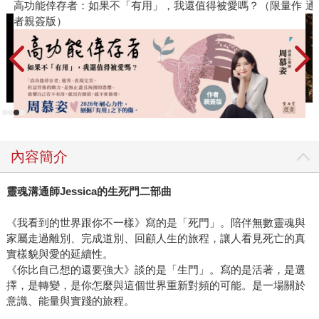
高功能倖存者：如果不「有用」，我還值得被愛嗎？（限量作
通
者親簽版）
內容簡介
靈魂溝通師Jessica的生死門二部曲
《我看到的世界跟你不一樣》寫的是「死門」。陪伴無數靈魂與
家屬走過離別、完成道別、回顧人生的旅程，讓人看見死亡的真
實樣貌與愛的延續性。
《你比自己想的還要強大》談的是「生門」。寫的是活著，是選
擇，是轉變，是你怎麼與這個世界重新對頻的可能。是一場關於
意識、能量與實踐的旅程。