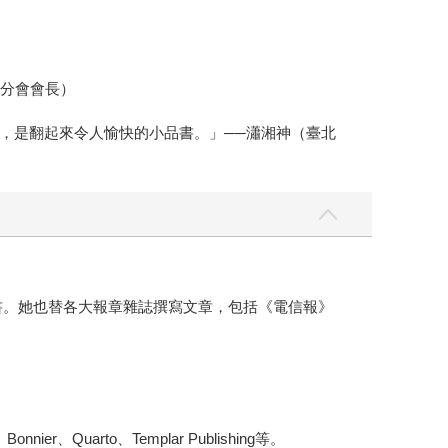
灣分會會長）
，是翻起來令人愉快的小品書。」──瀟湘神（臺北
ations等多本童書。她也替各大報章雜誌撰寫文章，包括《電信報》
arto、Templar Publishing等。