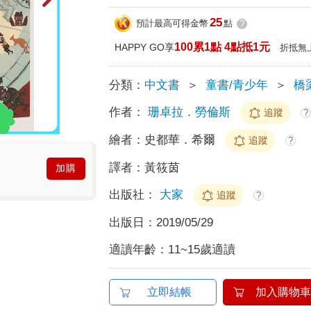
25
預計最高可得金幣
點
?
100累1點 4點抵1元
HAPPY GO享
折抵無
分類：
中文書
＞
童書/青少年
＞
橋
作者：
珊卓拉．勞倫斯
追蹤
?
繪者：
史都華．希爾
追蹤
?
譯者：
黃筱茵
加購
出版社：
大家
追蹤
?
出版日：
2019/05/29
適讀年齡：
11~15歲適讀
立即結帳
加入購物車