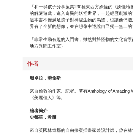
「和一群孩子分享蒐集230種東西方妖怪的《妖怪地
的解謎遊戲，進入奇異的妖怪世界，一起經歷刺激的
這本書不僅滿足孩子對神秘生物的渴望，也讓他們透
界有了全新的想像，並在想像中述說自己獨一無二的冒險
「非常生動有趣的入門書，雖然對於怪物的文化背景
地方異聞工作室）
作者
珊卓拉．勞倫斯
來自倫敦的作家、記者。著有Anthology of Amazing 
《美麗佳人》等。
繪者簡介
史都華．希爾
來自英國林肯郡的自由接案插畫家兼設計師，曾在林肯大學學習插