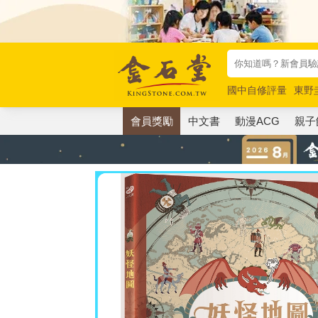
國中自修評量
東野
唯紅花綻放
奧德賽
會員獎勵
中文書
動漫ACG
親子