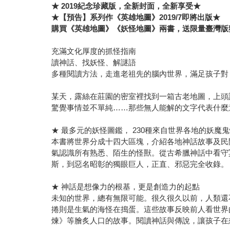
★ 2019紀念珍藏版，全新封面，全新享受★
★【預告】系列作《英雄地圖》2019/7即將出版★
購買《英雄地圖》《妖怪地圖》兩書，送限量臺灣版
充滿文化厚度的抓怪指南
讀神話、找妖怪、解謎語
多種閱讀方法，走進老祖先的腦內世界，滿足孩子對
某天，露絲在莊園的密室裡找到一箱古老地圖，上頭
驚覺事情並不單純……那些無人能解的文字代表什麼
★ 最多元的妖怪圖鑑， 230種來自世界各地的妖魔
本書將世界分成十四大區塊，介紹各地神話故事及民
氣認識所有熟悉、陌生的怪獸。從古希臘神話中看守
斯，到惡名昭彰的獨眼巨人，正直、邪惡完全收錄。
★ 神話是想像力的根基，更是創造力的起點
未知的世界，總有無限可能。很久很久以前，人類還
捲則是生氣的海怪在搗蛋。這些故事反映前人看世界
煉》等膾炙人口的故事。閱讀神話與傳說，讓孩子在