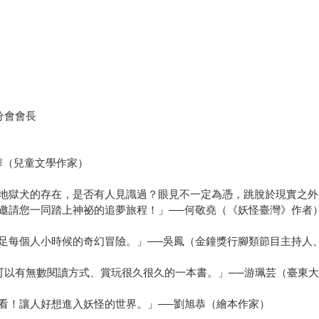
灣分會會長
華（兒童文學作家）
地獄犬的存在，是否有人見識過？眼見不一定為憑，跳脫於現實之外
邀請您一同踏上神祕的追夢旅程！」──何敬堯（《妖怪臺灣》作者
每個人小時候的奇幻冒險。」──吳鳳（金鐘獎行腳類節目主持人、E
..。可以有無數閱讀方式、賞玩很久很久的一本書。」──游珮芸（臺東
看！讓人好想進入妖怪的世界。」──劉旭恭（繪本作家）