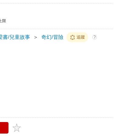
上限
梁書/兒童故事
＞
奇幻/冒險
追蹤
?