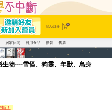
0
登入/註冊
電
居家休閒
日用食品
影音
售票
生物----雪怪、狗靈、年獸、鳥身
中斷！