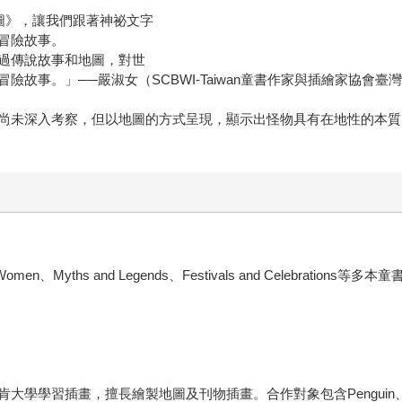
圖》，讓我們跟著神祕文字
冒險故事。
過傳說故事和地圖，對世
故事。」──嚴淑女（SCBWI-Taiwan童書作家與插繪家協會臺
尚未深入考察，但以地圖的方式呈現，顯示出怪物具有在地性的本質
Women、Myths and Legends、Festivals and Celebr
畫，擅長繪製地圖及刊物插畫。合作對象包含Penguin、Bonnier、Qu