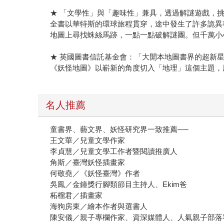
★ 「文學性」與「趣味性」兼具，透過解謎遊戲，
全書以華特斯的環球旅程貫穿，途中發生了許多詭異
地圖上尋找蛛絲馬跡，一點一點破解謎團。但千萬小
★ 英國圖書信託基金會：「大開本地圖書界的超新
《妖怪地圖》以嶄新的角度切入「地理」這個主題，
名人推薦
童書界、藝文界、妖怪研究界一致推薦──
王文華／兒童文學作家
李貞慧／兒童文學工作者暨閱讀推廣人
角斯／臺灣妖怪插畫家
何敬堯／《妖怪臺灣》作者
吳鳳／金鐘獎行腳類節目主持人、Ekim爸
柘榴君／插畫家
海狗房東／繪本作者與選書人
陳安儀／親子專欄作家、資深媒體人、人氣親子部落