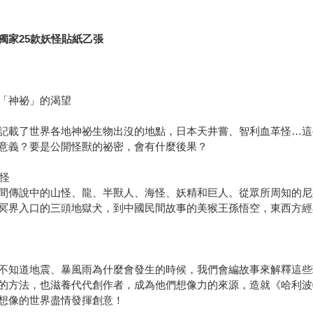
獨家25款妖怪貼紙乙張
「神祕」的渴望
記載了世界各地神祕生物出沒的地點，日本天井嘗、智利血革怪…這
意義？要是公開怪獸的祕密，會有什麼後果？
鬼怪
間傳說中的山怪、龍、半獸人、海怪、妖精和巨人。從眾所周知的尼
冥界入口的三頭地獄犬，到中國民間故事的美猴王孫悟空，東西方經
不知道地震、暴風雨為什麼會發生的時候，我們會編故事來解釋這些
的方法，也滋養代代創作者，成為他們想像力的來源，造就《哈利波
想像的世界盡情發揮創意！