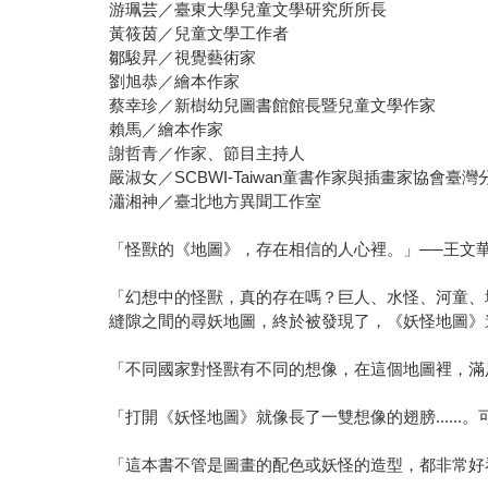
游珮芸／臺東大學兒童文學研究所所長
黃筱茵／兒童文學工作者
鄒駿昇／視覺藝術家
劉旭恭／繪本作家
蔡幸珍／新樹幼兒圖書館館長暨兒童文學作家
賴馬／繪本作家
謝哲青／作家、節目主持人
嚴淑女／SCBWI-Taiwan童書作家與插畫家協會臺
瀟湘神／臺北地方異聞工作室
「怪獸的《地圖》，存在相信的人心裡。」──王文
「幻想中的怪獸，真的存在嗎？巨人、水怪、河童、
縫隙之間的尋妖地圖，終於被發現了，《妖怪地圖》
「不同國家對怪獸有不同的想像，在這個地圖裡，滿足
「打開《妖怪地圖》就像長了一雙想像的翅膀....
「這本書不管是圖畫的配色或妖怪的造型，都非常好