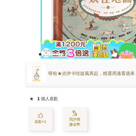
呀哈★吉伊卡哇旋風再起，精選周邊看過來
★
1
個人喜歡
寫評價
喜歡+1
賺金幣