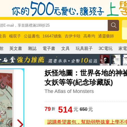
圭吾
楊双子
公益書包
16647續集
吉伊卡哇
高希均
通靈藥師
路邊攤新作
馬斯克
玩具總動員5
超慢跑
館
英文書
雜誌
電子書
文具
玩具親子
3C電玩
家
妖怪地圖：世界各地的神祕
女妖等等(紀念珍藏版)
The Atlas of Monsters
514
79
折
元
650
元
認購希望書包，幫助弱勢孩童上學不