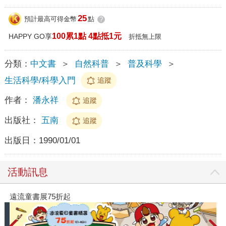
25
預計最高可得金幣
點
?
100累1點 4點抵1元
HAPPY GO享
折抵無上限
分類：
中文書
＞
自然科普
＞
普及科學
＞
生活科學/科學入門
追蹤
作者：
潘永祥
追蹤
出版社：
五南
追蹤
出版日：
1990/01/01
活動訊息
遠流童書展75折起