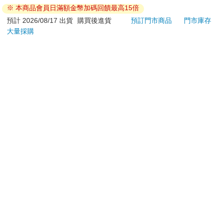
ATM提款機，請不要聽從指示，以免受騙上當！
※ 本商品會員日滿額金幣加碼回饋最高15倍
退換貨須知：
預計 2026/08/17 出貨
購買後進貨
預訂門市商品
門市庫存
大量採購
**提醒您，鑑賞期不等於試用期，退回商品須為全新狀態**
依據「消費者保護法」第19條及行政院消費者保護處公告之
「通訊交易解除權合理例外情事適用準則」，以下商品購買
後，除商品本身有瑕疵外，將不提供7天的猶豫期：
易於腐敗、保存期限較短或解約時即將逾期。（如：生
鮮食品）
依消費者要求所為之客製化給付。（客製化商品）
報紙、期刊或雜誌。（含MOOK、外文雜誌）
經消費者拆封之影音商品或電腦軟體。
非以有形媒介提供之數位內容或一經提供即為完成之線
上服務，經消費者事先同意始提供。（如：電子書、電
子雜誌、下載版軟體、虛擬商品…等）
已拆封之個人衛生用品。（如：內衣褲、刮鬍刀、除毛
刀…等）
若非上列種類商品，均享有到貨7天的猶豫期（含例假
日）。