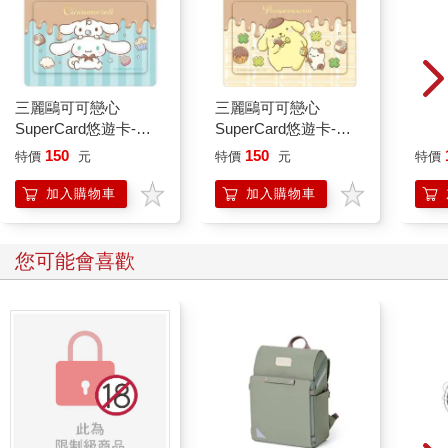
三麗鷗可可戀心
三麗鷗可可戀心
WAS
SuperCard悠遊卡-大
SuperCard悠遊卡-布
野餐S
耳狗【受託代銷】
丁狗【受託代銷】
粉芥
150
150
特價
元
特價
元
特價
加入購物車
加入購物車
您可能會喜歡