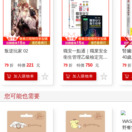
叛逆玩家 02
職安一點通｜職業安全
腎臟
衛生管理乙級檢定完勝
40
攻略｜2026版(套書)
就告
221
750
79
折
特價
元
79
折
特價
元
79
折
加入購物車
加入購物車
您可能也需要