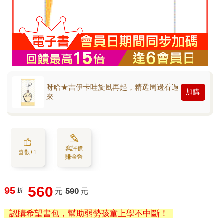
呀哈★吉伊卡哇旋風再起，精選周邊看過
加購
來
寫評價
喜歡+1
賺金幣
560
95
折
元
590
元
認購希望書包，幫助弱勢孩童上學不中斷！