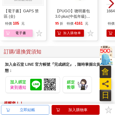
【電子書】GAPS 禁
【PUGO】聰明書包
166
區 (全)
3.0 plus(中低年級)沙
綠 全新進化玩美上市
105
4161
特價
元
95
折
特價
元
特價
電子書
加入購物車
訂購/退換貨須知
加入金石堂 LINE 官方帳號『完成綁定』，隨時掌握出貨動
會
態：
員
日
提醒您！！
金石堂及銀行均不會請您操作ATM! 如接獲電話要求您前往
立即結帳
加入購物車