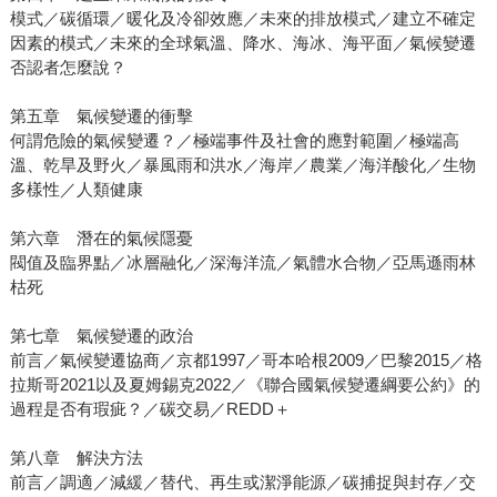
模式／碳循環／暖化及冷卻效應／未來的排放模式／建立不確定
因素的模式／未來的全球氣溫、降水、海冰、海平面／氣候變遷
否認者怎麼說？
第五章 氣候變遷的衝擊
何謂危險的氣候變遷？／極端事件及社會的應對範圍／極端高
溫、乾旱及野火／暴風雨和洪水／海岸／農業／海洋酸化／生物
多樣性／人類健康
第六章 潛在的氣候隱憂
閥值及臨界點／冰層融化／深海洋流／氣體水合物／亞馬遜雨林
枯死
第七章 氣候變遷的政治
前言／氣候變遷協商／京都1997／哥本哈根2009／巴黎2015／格
拉斯哥2021以及夏姆錫克2022／《聯合國氣候變遷綱要公約》的
過程是否有瑕疵？／碳交易／REDD＋
第八章 解決方法
前言／調適／減緩／替代、再生或潔淨能源／碳捕捉與封存／交