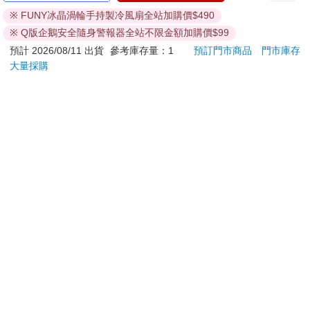
ATM提款機，請不要聽從指示，以免受騙上當！
Layer）、一九八七年的《蒙特婁議定書》（Montreal Protocol）
※ FUNY冰晶渦輪手持製冷風扇全站加購價$490
管制破壞臭氧層的物質，之後一九九○年在倫敦以及一九九二年在
退換貨須知：
※ Q版企鵝安全隨身警報器全站不限金額加購價$99
哥本哈根又進一步調整修正。這些都被視為是環境外交的成功例
**提醒您，鑑賞期不等於試用期，退回商品須為全新狀態**
預計 2026/08/11 出貨
參考庫存量：1
預訂門市商品
門市庫存
子。
依據「消費者保護法」第19條及行政院消費者保護處公告之
大量採購
「通訊交易解除權合理例外情事適用準則」，以下商品購買
當時處於領導地位的政治人物，鼓勵並闡述了這些全新的全球環
後，除商品本身有瑕疵外，將不提供7天的猶豫期：
境問題以及國際間處理這些問題的能力。一九八九年時英國首相
易於腐敗、保存期限較短或解約時即將逾期。（如：生
柴契爾（Margaret Thatcher）在聯合國發表演說，概述了氣候變
遷的科學及對各國造成的威脅，還有需要採取哪些行動才能防止
鮮食品）
危機。她總結道：「我們應該逐步從這個大型組織及其相關機構
依消費者要求所為之客製化給付。（客製化商品）
著手，確保全世界達成協議，找出方法解決氣候變遷的影響，還
報紙、期刊或雜誌。（含MOOK、外文雜誌）
有變得稀薄的臭氧層，以及珍貴物種的消逝。」美國總統老布希
經消費者拆封之影音商品或電腦軟體。
（George Bush Senior）也發表過類似的演講，其中包括一九九
非以有形媒介提供之數位內容或一經提供即為完成之線
二年在美國國家海洋暨大氣總署（NOAA）陳述他的晴空及氣候
上服務，經消費者事先同意始提供。（如：電子書、電
變遷倡議。
子雜誌、下載版軟體、虛擬商品…等）
已拆封之個人衛生用品。（如：內衣褲、刮鬍刀、除毛
IPCC在一九八八年成立，一九九○年發表第一篇科學報告。兩年
刀…等）
後，在全球領導人的支持下，聯合國舉辦了里約地球高峰會（Rio
若非上列種類商品，均享有到貨7天的猶豫期（含例假
Earth Summit），正式名稱是聯合國環境發展會議（United
日）。
Nations Conference on Environment and Development，