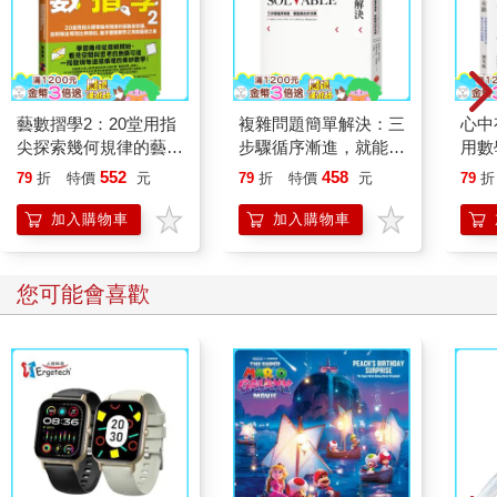
「全球暖到了這個地步，我們已經能夠更有信心地去歸納，溫室
效應與所觀察到的暖化，確實存在因果關係⋯⋯並且現在已經發
生了。」這番證詞受到媒體廣泛報導，全球暖化成為主流議題。
因此氣候變遷終於得到承認，似乎是由於全球年均溫上升所致。
藝數摺學2：20堂用指
複雜問題簡單解決：三
心中
二○二一年最新的IPCC科學報告，廣泛審視、綜合各種資料集。
尖探索幾何規律的藝數
步驟循序漸進，就能做
用數
報告顯示，一九八○年代晚期首次受到承認的全球氣溫趨勢是正確
美學課，從對稱全等到
出好決策
解決
552
458
的，這種暖化趨勢持續不止，一直到今日都是如此（詳見圖8）。
79
折
特價
元
79
折
特價
元
79
折
比例相似，動手體驗數
學之用與藝術之美
加入購物車
加入購物車
全球年均溫紀錄上升並不是全球暖化議題變得盛行的唯一理由，
一九七○年代晚期及一九八○年代之際，全球氣候模式有了長足的
進步。這些新的大氣海洋環流模式（AOGCMs）估算會有顯著的
您可能會喜歡
暖化，與大氣層中的二氧化碳加倍有關──接近實際上阿瑞尼士原
本的計算。到了一九八○年代，關於甲烷和其他非二氧化碳溫室氣
體的科學議題浮現，還有海洋載熱的作用。一九八○年代及一九九
○年代之際，大氣環流模式持續改進，從事這類模式研究的科學團
隊也增加了。一九九二年時，首次全面比較十四個大氣環流模式
的結果，成果約略一致，證實溫室氣體上升將會導致顯著的全球
暖化。
全球環保社會運動的崛起