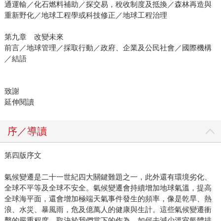
通運輸／化石燃料補助／探交易，稅收制度及抵換／森林再造與
重新野化／地球工程學或科技修正／地球工程治理
第九章 改變未來
前言／地球管理／採取行動／政府、企業及公民社會／國際機構
／結語
致謝
延伸閱讀
序／導讀
第四版序文
氣候變遷是二十一世紀四大關鍵難題之一，此外還有環境劣化、
全球不平等及全球不安全。氣候變遷會持續增加地球氣溫，提高
全球海平面，還會增加極端天氣事件發生的頻率，像是乾旱、熱
浪、水災、暴風雨，危及億萬人的健康與生計。這些氣候變遷衝
擊的嚴重程度，取決於我們當下的作為，如何去減少溫室氣體排