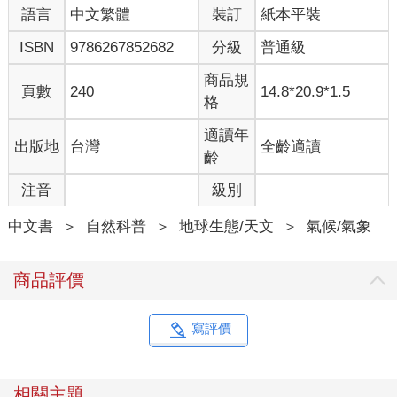
語言
中文繁體
裝訂
紙本平裝
溫室氣體排放為目標的國際協議。這個任務並不簡單，因為各國
的二氧化碳排放量並不均等。根據聯合國跨政府氣候變遷專家小
ISBN
9786267852682
分級
普通級
組（IPCC），二氧化碳的主要來源是燃燒化石燃料：全球85%以
上的二氧化碳排放都來自於能源生產、工業程序、運輸。這些排
商品規
頁數
240
14.8*20.9*1.5
放量在全球的分布不均，因為工業及財富的分布不等：北美、歐
格
洲、亞洲占全球工業生產二氧化碳排放量的90%以上（詳見圖
5）。除此之外，自古以來，已開發國家的排放量就比沒那麼先進
適讀年
出版地
台灣
全齡適讀
的國家多很多。
齡
注音
級別
二氧化碳的第二大來源來自於土地利用改變，占全球二氧化碳排
放量的10%到15%。這些排放量主要來自於森林砍伐，目的是為
中文書
＞
自然科普
＞
地球生態/天文
＞
氣候/氣象
了農業、都市化或修築道路。砍伐雨林後，土地往往變成比較不
豐饒的草原，儲存二氧化碳的能力大幅下降。在這種情況下，二
氧化碳的排放模式是不同的，南美洲、亞洲及非洲占了今日土地
商品評價
利用變化排放量的90%以上。不過這引發了重要的道德問題，因
為很難去要求這些國家停止森林砍伐，北美洲和歐洲大部分地
方，早在二十世紀初就已經發生這種狀況。以二氧化碳釋放量來
寫評價
說，工業程序依然遠遠超過土地利用改變。
自從工業革命以來，我們排放了將近半兆公噸的碳到大氣層中，
相關主題