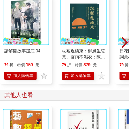
誌報導、電視新聞消息和紀錄片，從一九八○年代末開始，大家都
看過。從一九五○年代末全球暖化的科學被接受，一直到二十一世
紀初，科學社群之外的人才明白全球暖化的真正威脅，為何會有
這樣的延遲？
延遲承認氣候變遷的關鍵原因在於全球氣溫沒有增加，也缺乏全
球環保意識。全球平均氣溫（GMT）的資料集是彙整所有能取得
海陸氣溫加以計算所得出的結果，從一九四○年到一九七○年代中
請解開故事謎底 04
杖藜過橋東：柳風生暖
日花
期，全球氣溫曲線似乎有略為往下的趨勢（圖8），這引起許多科
意、杏雨不濕衣；陳亮
詞彙
學家討論地球是否進入了下一次的大冰河期。一九七○年代及一九
恭談以心轉境的適齡漫
150
379
79
折
特價
元
79
折
特價
元
79
折
八○年代對於從前氣候的知識增加，顯示這不太可能，因為冰河時
想
期需要數千年才會形成。
加入購物車
加入購物車
即使如此，一直要到一九八○年代晚期，全球年均溫曲線開始上
升，全球冷卻的情境才終於被棄之不談。到了一九八○年代晚期，
其他人也看
全球年均溫曲線急遽上升，先前一九五○年代晚期及一九六○年代
的證據重新獲得重視，全球暖化理論嶄露頭角。事實上，一九八
八年時，美國太空總署戈達德太空研究所（NASA Goddard
Institute for Space Studies）所長漢森教授（Jim Hansen），曾受
邀到美國參議員院能源與自然資源委員會證實此事。他陳述道：