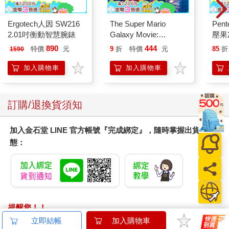
一九八○年代時，大量草根環保運動開始擴展，尤其是在美國、加
Ergotech人因 SW216
The Super Mario
Pen
拿大和英國。部分原因是對於一九八○年代右翼政府和消費經濟擴
2.01吋衡動智慧腕錶
Galaxy Movie:
壓果
張的反撲，部分則是因為媒體上環保相關的報導越來越多，預示
Peach`s Birthday
桿
890
444
特價
元
9
折
特價
元
85
折
1590
了全球環保意識新世紀的到來，還有跨國非政府組織的興起。環
Surprise: The Super
保意識成長的根源可以追溯到幾個關鍵標誌：包括瑞秋．卡森
Mario Galaxy Movie
加入購物車
加入購物車
Storybook
（Rachel Carson）在一九六二年出版的《寂靜的春天》（Silent
Spring）、一九六九年從月球拍攝到地球的影像、羅馬俱樂部
（Club of Rome）在一九七二年發表的報告《增長的極限》
訂購/退換貨須知
（Limits to Growth）、一九八六年的車諾比核災、一九八九年埃
克森美孚（Exxon）石油公司在瓦爾迪茲（Valdez）的漏油事件
加入金石堂 LINE 官方帳號『完成綁定』，隨時掌握出貨動
（儘管後三者實際上引起的是地區環保問題，僅限於發生的特定
態：
地理區域）。
真正展現出環境的全球連通性，是因為一九八五年英國南極調查
局（British Antarctic Survey）發現，南極大陸上方的臭氧耗減。
這個臭氧「洞」也有一個實實在在的國際起因──氟氯碳化物
（CFCs）的使用──因此有了全新的政治領域：國際環境管理。
提醒您！！
緊接而來的是各種關鍵協議：一九八五年的《保護臭氧層維也納
金石堂及銀行均不會請您操作ATM! 如接獲電話要求您前往
立即結帳
加入購物車
公約》（Vienna Convention for the Protection of the Ozone