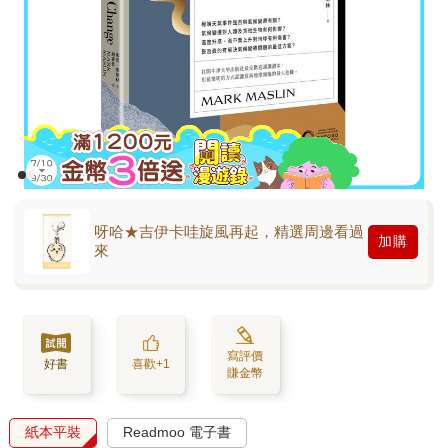
呀哈★吉伊卡哇旋風再起，精選周邊看過
加購
來
寫評價
好書
喜歡+1
賺金幣
紙本平裝
Readmoo 電子書