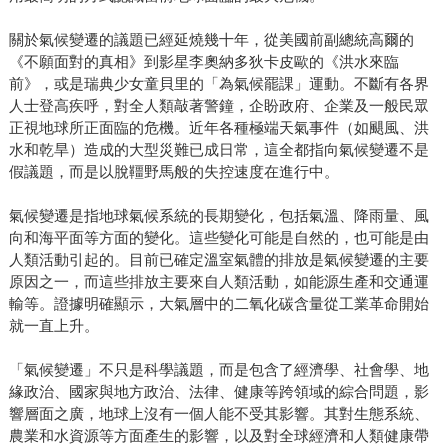
關於氣候變遷的議題已經延燒幾十年，從美國前副總統高爾的
《不願面對的真相》到影星李奧納多狄卡皮歐的《洪水來臨
前》，或是瑞典少女童貝里的「為氣候罷課」運動。不斷有各界
人士登高疾呼，對全人類敲著警鐘，企盼政府、企業及一般民眾
正視地球所正面臨的危機。近年各種極端天氣事件（如颶風、洪
水和乾旱）造成的大型災難已成日常，這全都指向氣候變遷不是
假議題，而是以脫韁野馬般的失控速度在進行中。
氣候變遷是指地球氣候系統的長期變化，包括氣溫、降雨量、風
向和海平面等方面的變化。這些變化可能是自然的，也可能是由
人類活動引起的。目前已確定溫室氣體的排放是氣候變遷的主要
原因之一，而這些排放主要來自人類活動，如能源生產和交通運
輸等。證據明確顯示，大氣層中的二氧化碳含量從工業革命開始
就一直上升。
「氣候變遷」不只是科學議題，而是包含了經濟學、社會學、地
緣政治、國家與地方政治、法律、健康等跨領域的綜合問題，影
響層面之廣，地球上沒有一個人能不受其影響。其對生態系統、
農業和水資源等方面產生的影響，以及對全球經濟和人類健康帶