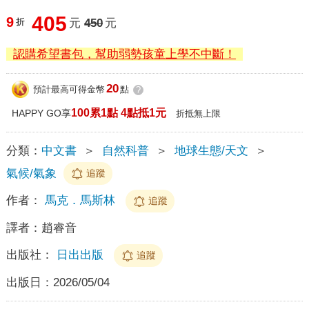
405
9
折
元
450
元
認購希望書包，幫助弱勢孩童上學不中斷！
20
預計最高可得金幣
點
?
100累1點 4點抵1元
HAPPY GO享
折抵無上限
分類：
中文書
＞
自然科普
＞
地球生態/天文
＞
氣候/氣象
追蹤
作者：
馬克．馬斯林
追蹤
譯者：
趙睿音
出版社：
日出出版
追蹤
出版日：
2026/05/04