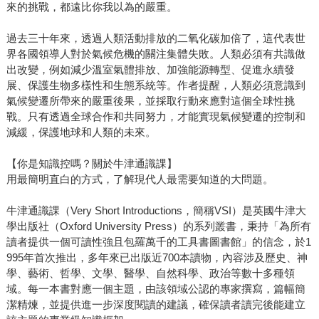
來的挑戰，都遠比你我以為的嚴重。
過去三十年來，透過人類活動排放的二氧化碳加倍了，這代表世
界各國領導人對於氣候危機的關注集體失敗。人類必須有共識做
出改變，例如減少溫室氣體排放、加強能源轉型、促進永續發
展、保護生物多樣性和生態系統等。作者提醒，人類必須意識到
氣候變遷所帶來的嚴重後果，並採取行動來應對這個全球性挑
戰。只有透過全球合作和共同努力，才能實現氣候變遷的控制和
減緩，保護地球和人類的未來。
【你是知識控嗎？關於牛津通識課】
用最簡明直白的方式，了解現代人最需要知道的大問題。
牛津通識課（Very Short Introductions，簡稱VSI）是英國牛津大
學出版社（Oxford University Press）的系列叢書，秉持「為所有
讀者提供一個可讀性強且包羅萬千的工具書圖書館」的信念，於1
995年首次推出，多年來已出版近700本讀物，內容涉及歷史、神
學、藝術、哲學、文學、醫學、自然科學、政治等數十多種領
域。每一本書對應一個主題，由該領域公認的專家撰寫，篇幅簡
潔精煉，並提供進一步深度閱讀的建議，確保讀者讀完後能建立