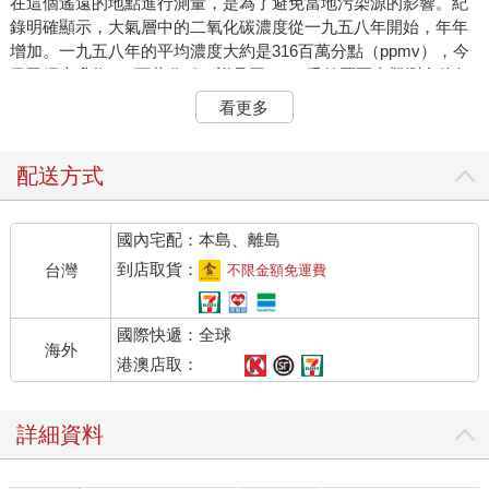
在這個遙遠的地點進行測量，是為了避免當地污染源的影響。紀
錄明確顯示，大氣層中的二氧化碳濃度從一九五八年開始，年年
增加。一九五八年的平均濃度大約是316百萬分點（ppmv），今
日已經上升為420百萬分點（詳見圖4）。毛納羅亞山觀測台的年
度變化大多是因為植物生長，吸收了二氧化碳。北半球春季時的
看更多
吸收率最高，由於土地廣闊，每年春天大氣層中的二氧化碳都會
下降。可惜的是，這並不會改變整體趨勢，總值依舊越來越高。
配送方式
毛納羅亞山觀測台的二氧化碳數據，加上詳細的冰蕊證據，產生
了一份完整的大氣層二氧化碳紀錄，時間從工業革命初開始。這
國內宅配：本島、離島
份紀錄顯示，大氣層中的二氧化碳濃度，從工業革命以前的280百
萬分點，一直到如今的420百萬分點，表示增加超過45%。從整體
到店取貨：
台灣
不限金額免運費
背景來看這樣的增加幅度，冰蕊證據顯示過去80萬年間，大氣層
中的二氧化碳變化一直在200到280百萬分點之間。冷暖時期之間
國際快遞：全球
的變化大約是80百萬分點──少於過去100年間，我們排放到大氣
海外
中的二氧化碳污染量。一個世紀內人類污染的程度，就多過自然
港澳店取：
界數千年的變化。
詳細資料
誰製造了污染？
《聯合國氣候變遷綱要公約》（UNFCCC）是第一份以減少全球