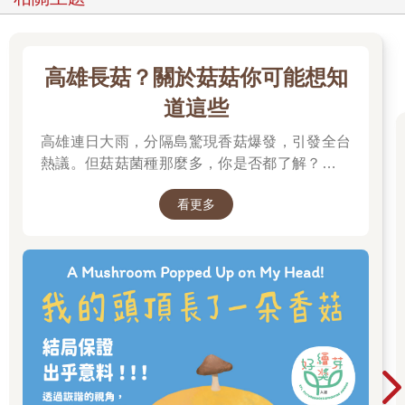
但這還只是總排放量的一半。另一半已經由地球吸收了──有25%
進入海洋、25%進入陸地生物圈。科學家擔心這樣的污染吸收
量，不太可能在未來保持下去，這是因為全球氣溫上升，海洋暖
化，能吸收的溶解相二氧化碳也會跟著變少（二氧化碳會溶解在
高雄長菇？關於菇菇你可能想知
水中形成碳酸）。隨著我們持續砍伐森林，把土地轉為農耕及都
道這些
市化使用，能吸收二氧化碳的植被就越來越少，再次降低了二氧
化碳污染物的吸收率（圖6）。
高雄連日大雨，分隔島驚現香菇爆發，引發全台
熱議。但菇菇菌種那麼多，你是否都了解？邀請
證據明確顯示，大氣層中的溫室氣體濃度，從十八世紀工業革命
你一起來賞菇、識菇，更認識這多元的大自然。
以來就一直上升。如今大氣層中二氧化碳和甲烷的濃度，是過去
看更多
至少300萬年來最高的時候。百年內我們排放到大氣層中的碳量，
是過去4,000年來的一倍半，從最後一次冰河時期轉變到目前的間
冰期。
當前的科學共識認為，目前大氣層中的溫室氣體濃度變化，已經
造成全球的氣溫上升。從一八八○年起，全球平均地面溫度已經增
加了攝氏1.1度。這樣的暖化伴隨著海洋明顯變暖，海平面上升超
過24公分，北極海冰下降50%，極端天氣事件的次數也增加了。
我們排放到大氣層中的碳越來越多，氣候變遷的影響將會對人類
社會造成越來越大的威脅和考驗。