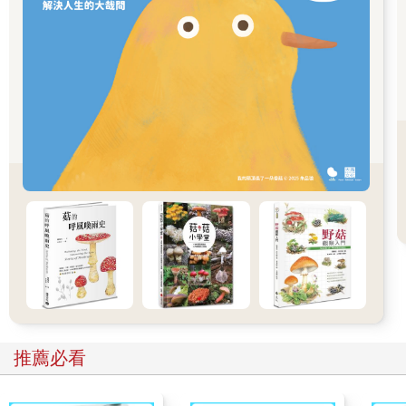
針對氣候變遷問題，在科學、政治等層面的可能解決辦法，將會
在本書接下來章節一一探討。第二章討論氣候變遷這個全球議題
的興起。第三章和第四章探討當前有關氣候變遷的科學證據，科
學家如何模擬未來，評估全球碳排放可能改變氣候的方式。第五
章和第六章檢視未來氣候變遷的衝擊，看看氣候系統內是否隱藏
著意外，可能會讓氣候變遷更加惡化。第七章和第八章探究氣候
變遷的政治層面，以及可用的潛在政治、經濟和科技解決辦法。
最後第九章提供多種未來願景，取決於我們將來的碳排放量，並
且討論我們該如何解決氣候變遷的危機。
【試閱2】第二章 氣候變遷的歷史（部分節錄）
為何延遲承認氣候變遷？
一九五九年時，物理學家吉爾伯．普拉斯（Gilbert Plass）在《科
學人雜誌》（Scientific American）上發表文章，公布全球氣溫在
推薦必看
世紀末將會上升攝氏3度。雜誌編輯群替文章配上了工廠噴出煤煙
的照片，說明文字寫道：「人類打亂自然歷程的平衡，每年排放
數十億噸的二氧化碳到大氣層中。」這篇文章就像數以千計的雜