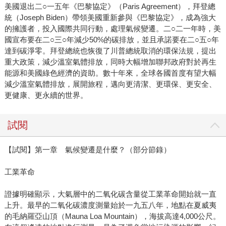
美國退出二○一五年《巴黎協定》（Paris Agreement），拜登總
統（Joseph Biden）帶領美國重新參與《巴黎協定》，成為強大
的擁護者，投入國際共同行動，處理氣候變遷。二○二一年時，美
國宣布要在二○三○年減少50%的碳排放，並且承諾要在二○五○年
達到碳淨零。拜登總統也恢復了川普總統取消的環保法規，提出
重大政策，減少溫室氣體排放，同時大幅增加聯邦政府對於再生
能源和美國綠色經濟的資助。數十年來，全球各國首度有望大幅
減少溫室氣體排放，展開旅程，邁向更清潔、更環保、更安全、
更健康、更永續的世界。
試閱
【試閱】第一章 氣候變遷是什麼？（部分節錄）
工業革命
證據明確顯示，大氣層中的二氧化碳含量從工業革命開始就一直
上升。最早的二氧化碳濃度測量始於一九五八年，地點在夏威夷
的毛納羅亞山頂（Mauna Loa Mountain），海拔高達4,000公尺。