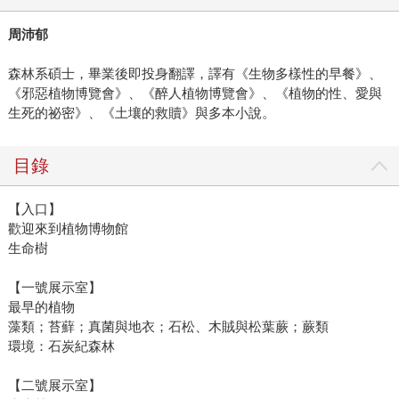
周沛郁
森林系碩士，畢業後即投身翻譯，譯有《生物多樣性的早餐》、
《邪惡植物博覽會》、《醉人植物博覽會》、《植物的性、愛與
生死的祕密》、《土壤的救贖》與多本小說。
目錄
【入口】
歡迎來到植物博物館
生命樹
【一號展示室】
最早的植物
藻類；苔蘚；真菌與地衣；石松、木賊與松葉蕨；蕨類
環境：石炭紀森林
【二號展示室】