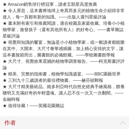
★
Amazon銷售排行榜冠軍，讀者五顆星高度推薦
★
令人屏息，這本書將地球上奇異而多元的植物生命介紹得非常
迷人，每一頁都有新的知識。——出版人週刊星級評論
★
書末附有索引和推薦閱讀，適合校園及家庭收藏。培養小小植
物學家，激發孩子（還有其他所有人）的好奇心。——書單雜誌
星級評論
★
視覺與知識的饗宴，無論是小小植物學家，或一般讀者都能樂
在其中。大開本、大尺寸奢華感插圖，加上精心安排的文字，讓
這本書脫穎而出，圖書館的必備館藏。——學校圖書館學報
★
大尺寸、視覺效果震撼的植物學調查報告。——柯克斯書評評
論
★
精美、完整的指南書，植物學知識盛宴。——BBC園藝世界
★
三到九十三歲讀者的最佳禮物書。——赫芬頓郵報
★
大尺寸精美藝術品。維多利亞時代自然史經典手繪風格，餵養
聰明又充滿好奇的年輕靈魂。讓人忍不住一次又一次翻閱。——
金融時報
★
值得珍藏！——英國花園雜誌
作者