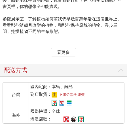
去，回到地球生命的起始，你會看到什麼？在《植物博物館》的
書頁裡，你的想像全都能實現。
參觀展示室，了解植物如何筆我們早幾百萬年活在這個世界上。
看看那些隨歲月改變的植物，和那些保持原貌的植物。漫步展
間，挖掘植物不同的生命形態。
看仔細了，書裡的某些植物，可能也出現在你家花園或附近的公
園裡。展示室裡甚至有些植物會出現在廚房的食物櫃中。你知道
看更多
自己常吃禾本科植物嗎？也許天天都吃喔！
你會學到一些神奇的科學知識，像是為什麼有些植物是綠色的，
配送方式
有些不是？為什麼有些植物長在水裡，另一些卻懸掛在半空中，
完全沒接觸地面？還有，有些植物會吃肉，又是怎麼回事？植物
國內宅配：本島、離島
讓我們見識地球上最大、最小、最古老、最芬芳的生命形態。
到店取貨：
台灣
不限金額免運費
進入《植物博物館》，探索神奇奧妙、繽紛而壯麗驚人的植物王
國。
國際快遞：全球
海外
港澳店取：