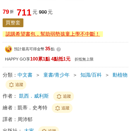
711
79
折
元
900
元
買整套
認購希望書包，幫助弱勢孩童上學不中斷！
35
預計最高可得金幣
點
?
100累1點 4點抵1元
HAPPY GO享
折抵無上限
分類：
中文書
＞
童書/青少年
＞
知識/百科
＞
動植物
追蹤
作者：
凱西．威利斯
追蹤
繪者：
凱蒂．史考特
追蹤
譯者：
周沛郁
出版社：
大家
追蹤