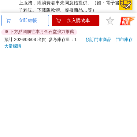
上服務，經消費者事先同意始提供。（如：電子書、電
子雜誌、下載版軟體、虛擬商品…等）
已拆封之個人衛生用品。（如：內衣褲、刮鬍刀、除毛
立即結帳
加入購物車
刀…等）
※ 下方點圖前往本月金石堂強力推薦
若非上列種類商品，均享有到貨7天的猶豫期（含例假
日）。
預計 2026/08/08 出貨
參考庫存量：1
預訂門市商品
門市庫存
大量採購
辦理退換貨時，商品（組合商品恕無法接受單獨退貨）必須
是您收到商品時的原始狀態（包含商品本體、配件、贈品、
保證書、所有附隨資料文件及原廠內外包裝…等），請勿直
接使用原廠包裝寄送，或於原廠包裝上黏貼紙張或書寫文
字。
退回商品若無法回復原狀，將請您負擔回復原狀所需費用，
嚴重時將影響您的退貨權益。