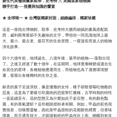
新生代英倫插畫家凱蒂．史考特
╳
英國皇家植物園
聯手打造──視覺與知識的饗宴
★ 全球唯一 ★ 台灣版獨家封面．細緻編排．獨家珍藏
這是一座指尖博物館。凱蒂．史考特大膽而細膩的畫風搭配凱
西．威利斯專業卻不失趣味的文字，帶領你一同見識地球上最
大、最小、最古老、最芬芳的生命形態，一窺漫長而迷人的植物
演化故事。
四十六億年前，地球誕生。八億年後，最早的植物──藻類出現
了。之後又經過了數十億年，在這期間，地球逐漸轉變成適合生
命居住的星球，各種植物應運而生，而植物也為了適應環境變
遷，發展出各種獨特的生存之道。
銀杏的葉子呈波浪狀，像是優雅的女伶，種子卻散發嘔吐物般的
惡臭，這是為了要吸引吃腐肉的恐龍幫忙播種，古早時期的特性
一直延續至今。花的型態又為什麼如此千姿百態，有的顏色豔
麗，有的香氣濃郁？這些都跟授粉者有關。例如，甲蟲的彩色視
覺很差，但嗅覺靈敏，因此靠甲蟲授粉的花都顏色樸實，但香味
撲鼻，而且通常很大，才能讓魁梧的甲蟲停在上面。蝴蝶則有良