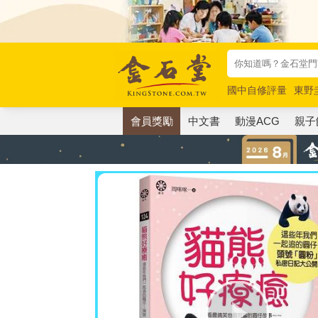
國中自修評量
東野
唯紅花綻放
奧德賽
會員獎勵
中文書
動漫ACG
親子