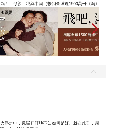
銷全球逾1500萬冊《鴻》最新系列作）
2026年8月金
深火熱之中，氣喘吁吁地不知如何是好。就在此刻，圓