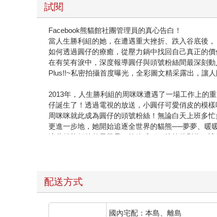
試閱
Facebook熊貓館社團管理員的真心告白！
當人生勝利組的她，在遭遇重大挫折、跌入谷底後，
如何透過圓仔的療癒，從壓力鍋中找回自己真正的價
在有笑有淚中，深度報導圓仔與頭號粉絲間最深刻動
Plus!!~私密拍攝首度曝光，全彩圖文精采露出，讓
2013年，人生勝利組的周咪咪遭遇了一場工作上
仔誕生了！透過電視的放送，小圓仔可愛俏皮的模樣
周咪咪就此成為圓仔的頭號粉絲！無論白天上班多忙
更進一步地，她開始追逐全世界的貓熊──夢夢、暖
這些貓熊們的整天發呆、搶吃或種種搞笑的影像，讓
她下定決心，要將圓仔的療癒力與歡樂散播給更多人
◆因為圓仔，她瘋狂地搜刮貓熊們的所有趣味影像，
◆因為圓仔，她開始跟著貓熊們做定點深度旅遊，並
◆因為圓仔，她從一人變成一群圓仔粉絲（簡稱圓粉
配送方式
◆因為圓仔，她從冷漠無感變得熱情對應各種小動物
◆因為圓仔，她的心變得更有溫度，而且懂得愛人與
國內宅配：本島、離島