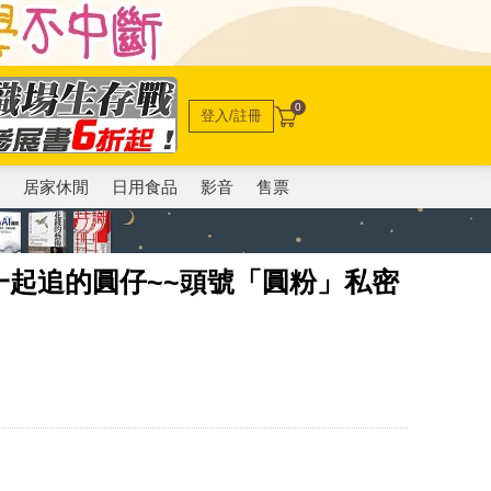
0
登入/註冊
電
居家休閒
日用食品
影音
售票
一起追的圓仔~~頭號「圓粉」私密