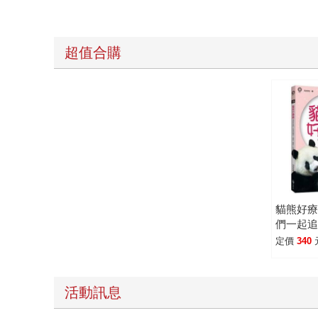
超值合購
貓熊好
們一起追
號「圓
定價
340
公開！
活動訊息