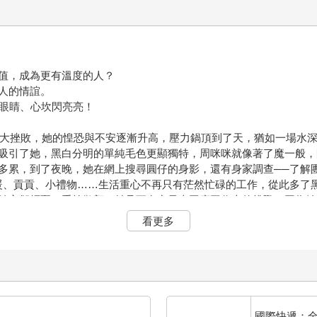
值，成為更有溫度的人？
人的情誼。
人眼睛、心坎閃亮亮！
的重大挫敗，她的惶恐與不安逐漸升高，壓力鍋頂到了天，猶如一場水
吸引了她，黑白分明的單純毛色更顯獨特，周咪咪就像著了魔一般，
多累，到了夜晚，她在網上搜尋圓仔的身影，還有身家調查──了解
暖、貢貢、小禮物……生活重心不再只有茫然忙碌的工作，從此多了
她忘卻煩憂、重拾歡顏，並且更有力量來因應工作上的挑戰。因為她
，並在心中默默許下出書的決定……
看更多
並且自學自拍各種畫面；
逐一認識全世界的貓熊們；
）召集人，並接手私密社團管理員；
，真心關心流浪動物；
感恩珍惜所有一切……
國際快遞：