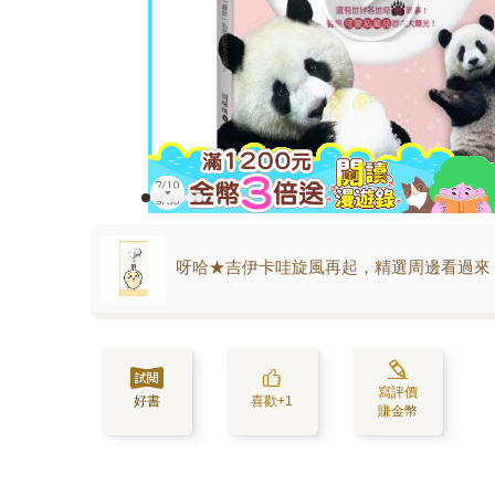
呀哈★吉伊卡哇旋風再起，精選周邊看過來
寫評價
好書
喜歡+1
賺金幣