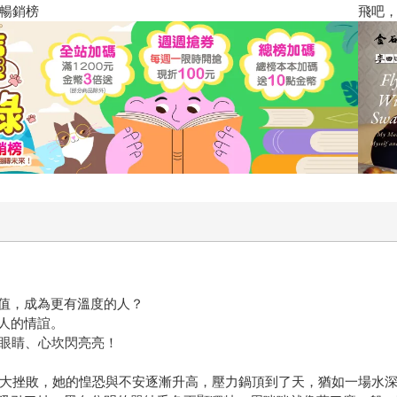
飛吧，鴻！：母親、我與中國（暢
值，成為更有溫度的人？
人的情誼。
人眼睛、心坎閃亮亮！
的重大挫敗，她的惶恐與不安逐漸升高，壓力鍋頂到了天，猶如一場水