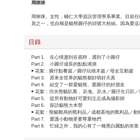
周咪咪
周咪咪。女性，輔仁大學資訊管理學系畢業。目前任
員之一，也自稱是貓熊圓仔的頭號大粉絲。因為愛這
目錄
Part 1. 在心情盪到谷底時，遇到了小圓仔
Part 2. 小圓仔成長的點點滴滴
￭ 花絮：圓仔點餐篇／圓仔玩積木篇／母女互動篇
Part 3. 原來全世界的貓熊都好萌好天真
Part 4. 結交了一群愛貓熊、愛圓仔的好朋友
￭ 花絮：功夫熊貓趴萬 、趴兔、趴水／圓仔生日趴
Part 5. 從所有動物好可愛到立志成為攝影師
Part 6. 探訪貓熊大本營
￭ 花絮：熊貓郵局的戰利品／成都基地的戰利品／
Part 7. 愛護小動物更要尊重牠們
Part 8. 忙碌之外，我的心有了一種黑白圓點的依靠