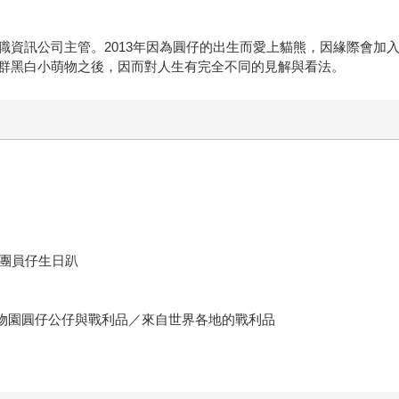
職資訊公司主管。2013年因為圓仔的出生而愛上貓熊，因緣際會加
群黑白小萌物之後，因而對人生有完全不同的見解與看法。
／團員仔生日趴
動物園圓仔公仔與戰利品／來自世界各地的戰利品