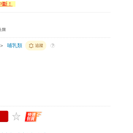
中斷！
上限
＞
哺乳類
追蹤
?