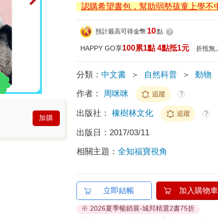
認購希望書包，幫助弱勢孩童上學不
10
預計最高可得金幣
點
?
100累1點 4點抵1元
HAPPY GO享
折抵無
分類：
中文書
＞
自然科普
＞
動物
作者：
周咪咪
追蹤
?
出版社：
橡樹林文化
追蹤
?
加購
出版日：
2017/03/11
相關主題：
全知福寶視角
立即結帳
加入購物車
※ 2026夏季暢銷展-城邦精選2書75折