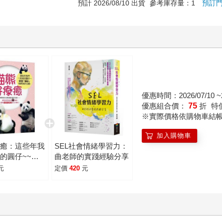
預計 2026/08/10 出貨
參考庫存量：1
預訂
優惠時間：2026/07/10 ~2
優惠組合價：
75
折
特
※實際價格依購物車結
加入購物車
療癒：這些年我
SEL社會情緒學習力：
的圓仔~~頭
曲老師的實踐經驗分享
粉」私密日記大
元
定價
420
元