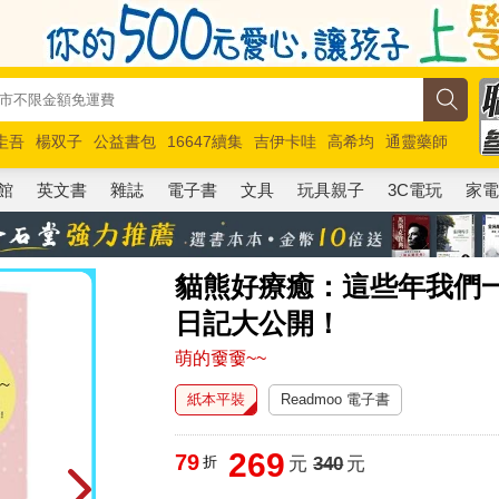
圭吾
楊双子
公益書包
16647續集
吉伊卡哇
高希均
通靈藥師
路邊攤新作
馬斯克
玩具總動員5
超慢跑
館
英文書
雜誌
電子書
文具
玩具親子
3C電玩
家
貓熊好療癒：這些年我們
日記大公開！
萌的嫑嫑~~
紙本平裝
Readmoo 電子書
269
79
折
元
340
元