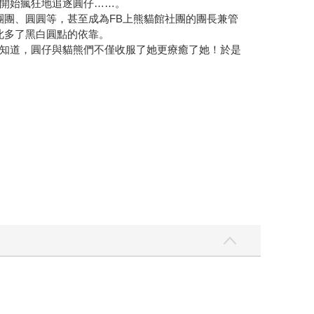
開始瘋狂地追逐圓仔……。
團團、圓圓等，甚至成為FB上熊貓館社團的團長兼管
此多了黑白圓點的依靠。
知道，圓仔與貓熊們不僅收服了她更療癒了她！於是