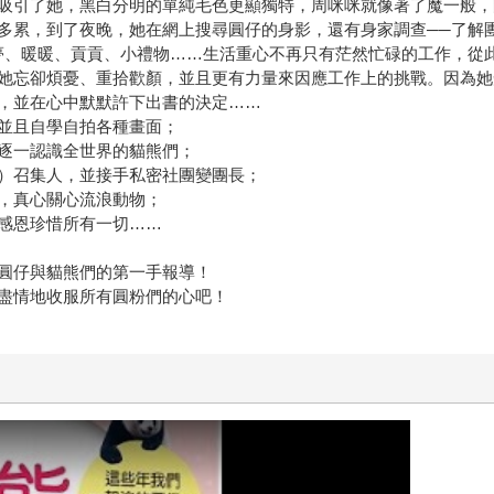
吸引了她，黑白分明的單純毛色更顯獨特，周咪咪就像著了魔一般，
多累，到了夜晚，她在網上搜尋圓仔的身影，還有身家調查──了解
夢、暖暖、貢貢、小禮物……生活重心不再只有茫然忙碌的工作，從
她忘卻煩憂、重拾歡顏，並且更有力量來因應工作上的挑戰。因為她
，並在心中默默許下出書的決定……
並且自學自拍各種畫面；
逐一認識全世界的貓熊們；
）召集人，並接手私密社團變團長；
，真心關心流浪動物；
感恩珍惜所有一切……
圓仔與貓熊們的第一手報導！
盡情地收服所有圓粉們的心吧！