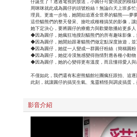
仔誕生了！透過電視的放送，小圓仔可愛俏皮的模樣
周咪咪就此成為圓仔的頭號粉絲！無論白天上班多忙
理員。更進一步地，她開始追逐全世界的貓熊──夢
這些貓熊們的整天發呆、搶吃或種種搞笑的影像，讓
她下定決心，要將圓仔的療癒力與歡樂散播給更多人
◆因為圓仔，她瘋狂地搜刮貓熊們的所有趣味影像，
◆因為圓仔，她開始跟著貓熊們做定點深度旅遊，並
◆因為圓仔，她從一人變成一群圓仔粉絲（簡稱圓粉
◆因為圓仔，她從冷漠無感變得熱情對應各種小動物
◆因為圓仔，她的心變得更有溫度，而且懂得愛人與
不僅如此，我們還有私密熊貓館社團瘋狂跟拍、追逐
此刻，就讓圓仔的搞笑生氣、鬼靈精怪與調皮搞蛋，
影音介紹