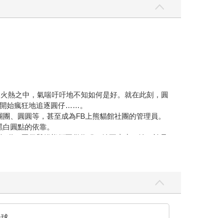
深火熱之中，氣喘吁吁地不知如何是好。就在此刻，圓
開始瘋狂地追逐圓仔……。
團團、圓圓等，甚至成為FB上熊貓館社團的管理員。
黑白圓點的依靠。
知道，圓仔與貓熊們不僅收服了她更療癒了她！於是
全球